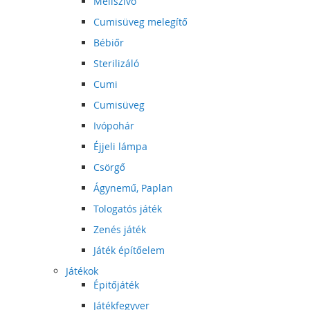
Mellszívó
Cumisüveg melegítő
Bébiőr
Sterilizáló
Cumi
Cumisüveg
Ivópohár
Éjjeli lámpa
Csörgő
Ágynemű, Paplan
Tologatós játék
Zenés játék
Játék építőelem
Játékok
Épitőjáték
Játékfegyver