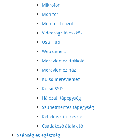
Mikrofon
Monitor
Monitor konzol
Videorögzítő eszköz
USB Hub
Webkamera
Merevlemez dokkoló
Merevlemez ház
Külső merevlemez
Külső SSD
Hálózati tápegység
Szünetmentes tápegység
Kelléktisztító készlet
Csatlakozó átalakító
Szépség és egészség