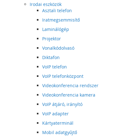
Irodai eszközök
Asztali telefon
Iratmegsemmisítő
Laminálógép
Projektor
Vonalkódolvasó
Diktafon
VoIP telefon
VoIP telefonközpont
Videokonferencia rendszer
Videokonferencia kamera
VoIP átjáró, irányító
VoIP adapter
Kártyaterminál
Mobil adatgyűjtő