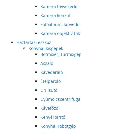
Kamera távvezérlő
Kamera konzol
Fotóalbum, lapvédő
Kamera objektív tok
Háztartási eszköz
Konyhai kisgépek
Botmixer, Turmixgép
Aszaló
Kávédaráló
Ételpároló
Grillsütő
Gyümölcscentrifuga
Kávéfőző
Kenyérpirító
Konyhai robotgép