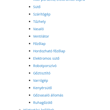
Sütő
Szárítógép
Tűzhely
Vasaló
Ventilátor
Főzőlap
Hordozható főzőlap
Elektromos sütő
Robotporszívó
Gőztisztító
Varrógép
Kenyérsütő
Gőzvasaló állomás
Ruhagőzölő
Háztartási kellékek