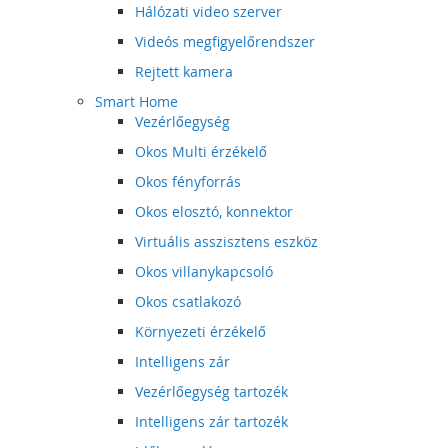
Hálózati video szerver
Videós megfigyelőrendszer
Rejtett kamera
Smart Home
Vezérlőegység
Okos Multi érzékelő
Okos fényforrás
Okos elosztó, konnektor
Virtuális asszisztens eszköz
Okos villanykapcsoló
Okos csatlakozó
Környezeti érzékelő
Intelligens zár
Vezérlőegység tartozék
Intelligens zár tartozék