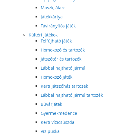
Maszk, álarc
Játékkártya
Távirányítós játék
Kültéri játékok
Felfújható játék
Homokozó és tartozék
Játszótér és tartozék
Lábbal hajtható jármű
Homokozó játék
Kerti játszóház tartozék
Lábbal hajtható jármű tartozék
Búvárjáték
Gyermekmedence
Kerti vízicsúszda
Vízipuska