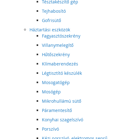
Tésztakészítő gép
Tejhabosító
Gofrisütő
Háztartási eszközök
Fagyasztószekrény
Villanymelegítő
Hűtőszekrény
Klímaberendezés
Légtisztító készülék
Mosogatógép
Mosógép
Mikrohullámú sütő
Páramentesítő
Konyhai szagelszívó
Porszívó
Kézi porszívó, elektromos seprű