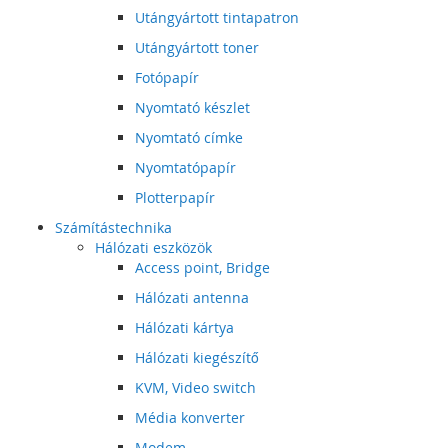
Utángyártott tintapatron
Utángyártott toner
Fotópapír
Nyomtató készlet
Nyomtató címke
Nyomtatópapír
Plotterpapír
Számítástechnika
Hálózati eszközök
Access point, Bridge
Hálózati antenna
Hálózati kártya
Hálózati kiegészítő
KVM, Video switch
Média konverter
Modem