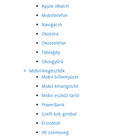
Apple iWatch
Mobiltelefon
Navigáció
Okosóra
Okostelefon
Táblagép
Okosgyűrű
Mobil kiegészítők
Mobil billentyűzet
Mobil kihangosító
Mobil eszköz tartó
PowerBank
Szelfi bot, gimbal
Érintőtoll
VR szemüveg