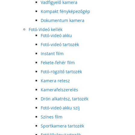
Vadfigyelő kamera
Kompakt fényképezőgép
Dokumentum kamera
Fotó-Videó kellék
Fotó-videó akku
Fotó-videó tartozék
Instant film
Fekete-fehér film
Fotó-rögzítő tartozék
Kamera retesz
Kamerafelszerelés
Drón alkatrész, tartozék
Fotó-videó akku szíj
Színes film
Sportkamera tartozék
Fotóállvány tartozék