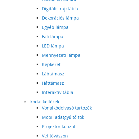
Digitális rajztábla
Dekorációs lámpa
Egyéb lámpa
Fali lámpa
LED lámpa
Mennyezeti lámpa
Képkeret
Lábtámasz
Háttámasz
Interaktív tábla
Irodai kellékek
Vonalkódolvasó tartozék
Mobil adatgyűjtő tok
Projektor konzol
Vetítővászon