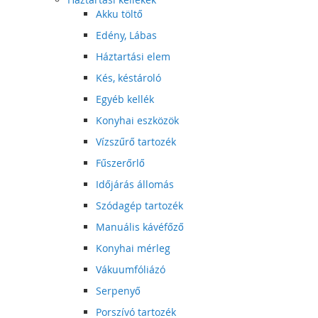
Akku töltő
Edény, Lábas
Háztartási elem
Kés, késtároló
Egyéb kellék
Konyhai eszközök
Vízszűrő tartozék
Fűszerőrlő
Időjárás állomás
Szódagép tartozék
Manuális kávéfőző
Konyhai mérleg
Vákuumfóliázó
Serpenyő
Porszívó tartozék