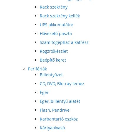
Rack szekrény
Rack szekrény kellék
UPS akkumulátor
Hővezető paszta
Számítógépház alkatrész
Rögzítőkészlet
Beépítő keret
Perifériák
Billentyűzet
CD, DVD, Blu-ray lemez
Egér
Egér, billentyű alátét
Flash, Pendrive
Karbantartó eszköz
Kártyaolvasó