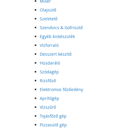
Mixer
Olajsütő
Szeletelő
Szendvics & Gofrisütő
Egyéb kiskészülék
Vízforraló
Desszert készítő
Húsdaráló
Szódagép
Rizsfőző
Elektromos főzőedény
Aprítógép
Vízszűrő
Tojásfőző gép
Pizzasütő gép