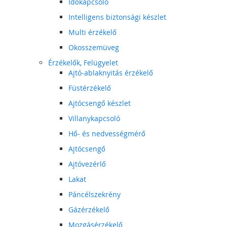
Időkapcsoló
Intelligens biztonsági készlet
Multi érzékelő
Okosszemüveg
Érzékelők, Felügyelet
Ajtó-ablaknyitás érzékelő
Füstérzékelő
Ajtócsengő készlet
Villanykapcsoló
Hő- és nedvességmérő
Ajtócsengő
Ajtóvezérlő
Lakat
Páncélszekrény
Gázérzékelő
Mozgásérzékelő