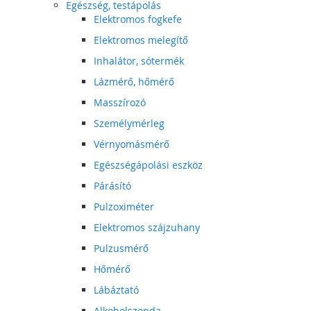
Egészség, testápolás
Elektromos fogkefe
Elektromos melegítő
Inhalátor, sótermék
Lázmérő, hőmérő
Masszírozó
Személymérleg
Vérnyomásmérő
Egészségápolási eszköz
Párásító
Pulzoximéter
Elektromos szájzuhany
Pulzusmérő
Hőmérő
Lábáztató
Alkoholszonda