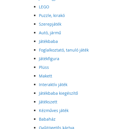
LEGO
Puzzle, kirakó
Szerepjáték
Autó, jármű
Játékbaba
Foglalkoztató, tanuló játék
Játékfigura
Plüss
Makett
Interaktív játék
Játékbaba kiegészítő
Játékszett
Kézműves játék
Babaház
Gyűjtögetős kártya