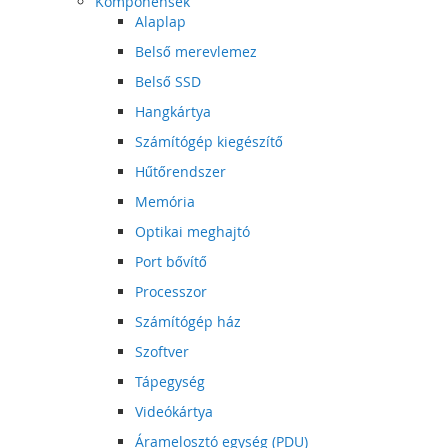
Komponensek
Alaplap
Belső merevlemez
Belső SSD
Hangkártya
Számítógép kiegészítő
Hűtőrendszer
Memória
Optikai meghajtó
Port bővítő
Processzor
Számítógép ház
Szoftver
Tápegység
Videókártya
Áramelosztó egység (PDU)