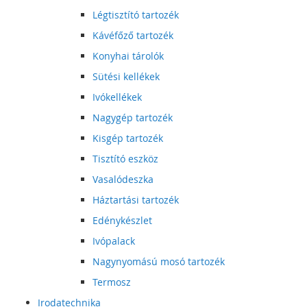
Légtisztító tartozék
Kávéfőző tartozék
Konyhai tárolók
Sütési kellékek
Ivókellékek
Nagygép tartozék
Kisgép tartozék
Tisztító eszköz
Vasalódeszka
Háztartási tartozék
Edénykészlet
Ivópalack
Nagynyomású mosó tartozék
Termosz
Irodatechnika