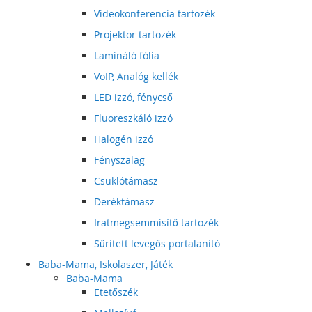
Videokonferencia tartozék
Projektor tartozék
Lamináló fólia
VoIP, Analóg kellék
LED izzó, fénycső
Fluoreszkáló izzó
Halogén izzó
Fényszalag
Csuklótámasz
Deréktámasz
Iratmegsemmisítő tartozék
Sűrített levegős portalanító
Baba-Mama, Iskolaszer, Játék
Baba-Mama
Etetőszék