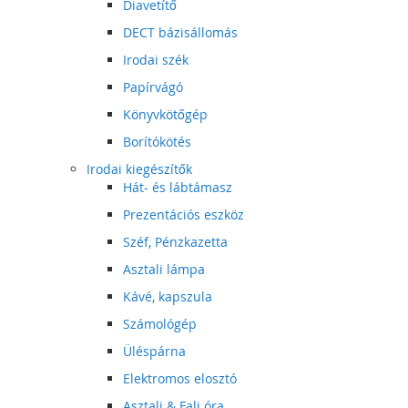
Diavetítő
DECT bázisállomás
Irodai szék
Papírvágó
Könyvkötőgép
Borítókötés
Irodai kiegészítők
Hát- és lábtámasz
Prezentációs eszköz
Széf, Pénzkazetta
Asztali lámpa
Kávé, kapszula
Számológép
Üléspárna
Elektromos elosztó
Asztali & Fali óra