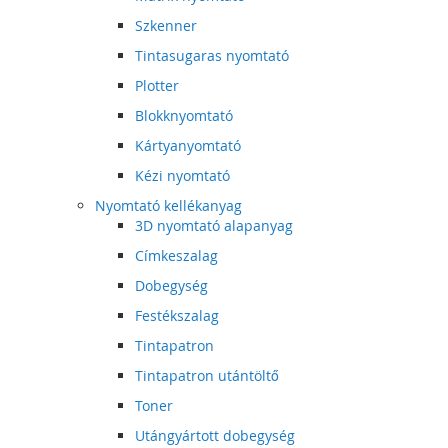
Szkenner
Tintasugaras nyomtató
Plotter
Blokknyomtató
Kártyanyomtató
Kézi nyomtató
Nyomtató kellékanyag
3D nyomtató alapanyag
Címkeszalag
Dobegység
Festékszalag
Tintapatron
Tintapatron utántöltő
Toner
Utángyártott dobegység