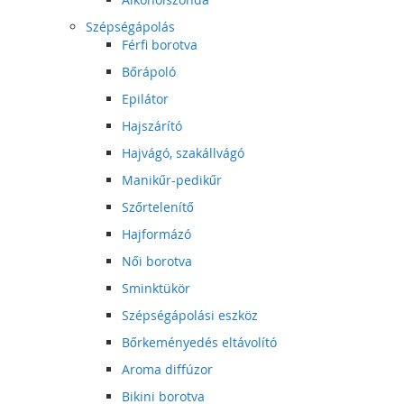
Szépségápolás
Férfi borotva
Bőrápoló
Epilátor
Hajszárító
Hajvágó, szakállvágó
Manikűr-pedikűr
Szőrtelenítő
Hajformázó
Női borotva
Sminktükör
Szépségápolási eszköz
Bőrkeményedés eltávolító
Aroma diffúzor
Bikini borotva