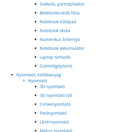
Dokkoló, portreplikátor
Betekintésvédő fólia
Notebook hűtőpad
Notebook táska
Numerikus billentyű
Notebook akkumulátor
Laptop tartozék
Számitógéptartó
Nyomtató, Kellékanyag
Nyomtató
3D nyomtató
3D nyomtató toll
Címkenyomtató
Fotónyomtató
Lézernyomtató
Mátrix nyomtató