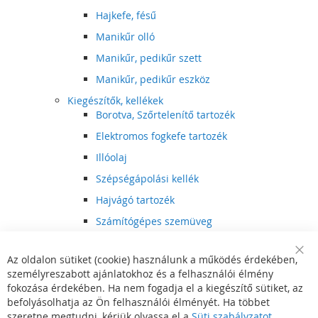
Hajkefe, fésű
Manikűr olló
Manikűr, pedikűr szett
Manikűr, pedikűr eszköz
Kiegészítők, kellékek
Borotva, Szőrtelenítő tartozék
Elektromos fogkefe tartozék
Illóolaj
Szépségápolási kellék
Hajvágó tartozék
Számítógépes szemüveg
Egészségápolási kellék
Az oldalon sütiket (cookie) használunk a működés érdekében,
Hajvágó kiegészítő
Clo
személyreszabott ajánlatokhoz és a felhasználói élmény
Coo
Szórakoztató elektronika
Bar
fokozása érdekében. Ha nem fogadja el a kiegészítő sütiket, az
Multimédia
befolyásolhatja az Ön felhasználói élményét. Ha többet
DVD, BluRay lejátszó
szeretne megtudni, kérjük olvassa el a
Süti szabályzatot