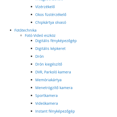
Vízérzékelő
Okos füstérzékelő
Chipkártya olvasó
Fotótechnika
Fotó-Videó eszköz
Digitális fényképezőgép
Digitális képkeret
Drón
Drón kiegészítő
DVR, Parkoló kamera
Memóriakártya
Menetrögzítő kamera
Sportkamera
Videókamera
Instant fényképezőgép