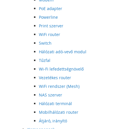
PoE adapter
Powerline
Print szerver
WiFi router
Switch
Hálózati adó-vevő modul
Tűzfal
Wi-Fi lefedettségnövelő
Vezetékes router
WiFi rendszer (Mesh)
NAS szerver
Hálózati terminál
Mobilhálózati router
Átjáró, irányító