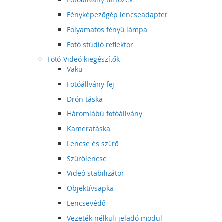
Fényképezőgép lencseadapter
Folyamatos fényű lámpa
Fotó stúdió reflektor
Fotó-Videó kiegészítők
Vaku
Fotóállvány fej
Drón táska
Háromlábú fotóállvány
Kameratáska
Lencse és szűrő
Szűrőlencse
Videó stabilizátor
Objektívsapka
Lencsevédő
Vezeték nélküli jeladó modul