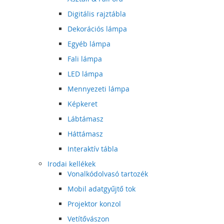
Digitális rajztábla
Dekorációs lámpa
Egyéb lámpa
Fali lámpa
LED lámpa
Mennyezeti lámpa
Képkeret
Lábtámasz
Háttámasz
Interaktív tábla
Irodai kellékek
Vonalkódolvasó tartozék
Mobil adatgyűjtő tok
Projektor konzol
Vetítővászon