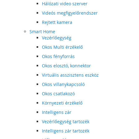
Hálózati video szerver
Videós megfigyelőrendszer
Rejtett kamera
Smart Home
Vezérlőegység
Okos Multi érzékelő
Okos fényforrás
Okos elosztó, konnektor
Virtuális asszisztens eszköz
Okos villanykapcsoló
Okos csatlakozó
Környezeti érzékelő
Intelligens zár
Vezérlőegység tartozék
Intelligens zár tartozék