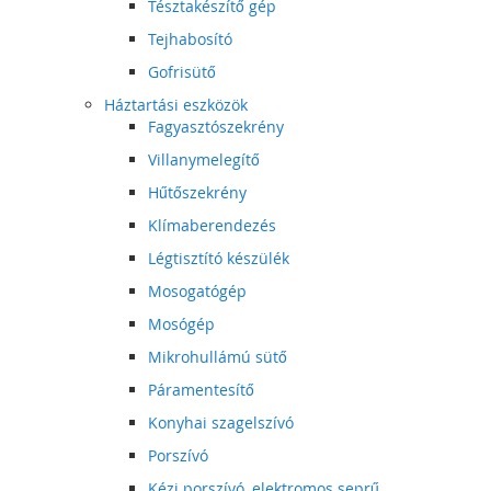
Tésztakészítő gép
Tejhabosító
Gofrisütő
Háztartási eszközök
Fagyasztószekrény
Villanymelegítő
Hűtőszekrény
Klímaberendezés
Légtisztító készülék
Mosogatógép
Mosógép
Mikrohullámú sütő
Páramentesítő
Konyhai szagelszívó
Porszívó
Kézi porszívó, elektromos seprű