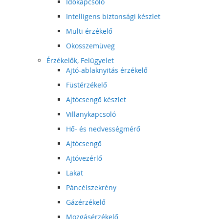
Időkapcsoló
Intelligens biztonsági készlet
Multi érzékelő
Okosszemüveg
Érzékelők, Felügyelet
Ajtó-ablaknyitás érzékelő
Füstérzékelő
Ajtócsengő készlet
Villanykapcsoló
Hő- és nedvességmérő
Ajtócsengő
Ajtóvezérlő
Lakat
Páncélszekrény
Gázérzékelő
Mozgásérzékelő