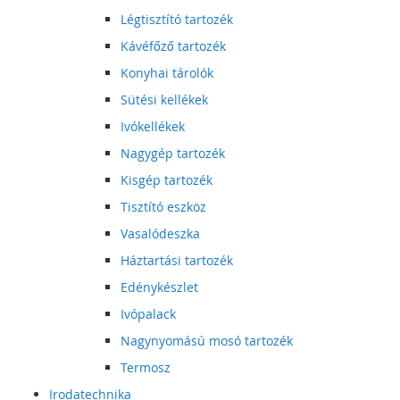
Légtisztító tartozék
Kávéfőző tartozék
Konyhai tárolók
Sütési kellékek
Ivókellékek
Nagygép tartozék
Kisgép tartozék
Tisztító eszköz
Vasalódeszka
Háztartási tartozék
Edénykészlet
Ivópalack
Nagynyomású mosó tartozék
Termosz
Irodatechnika