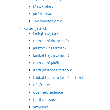
Maszk, álarc
Játékkártya
Távirányítós játék
Kültéri játékok
Felfújható játék
Homokozó és tartozék
Játszótér és tartozék
Lábbal hajtható jármű
Homokozó játék
Kerti játszóház tartozék
Lábbal hajtható jármű tartozék
Búvárjáték
Gyermekmedence
Kerti vízicsúszda
Vízipuska