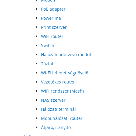
PoE adapter
Powerline
Print szerver
WiFi router
Switch
Hálózati adó-vevő modul
Tűzfal
Wi-Fi lefedettségnövelő
Vezetékes router
WiFi rendszer (Mesh)
NAS szerver
Hálózati terminál
Mobilhálózati router
Átjáró, irányító