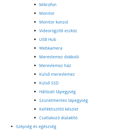
Mikrofon
Monitor
Monitor konzol
Videorögzítő eszköz
USB Hub
Webkamera
Merevlemez dokkoló
Merevlemez ház
Külső merevlemez
Külső SSD
Hálózati tápegység
Szünetmentes tápegység
Kelléktisztító készlet
Csatlakozó átalakító
Szépség és egészség