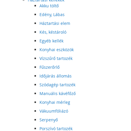
Akku töltő
Edény, Lábas
Háztartási elem
Kés, késtároló
Egyéb kellék
Konyhai eszközök
Vízszűrő tartozék
Fűszerőrlő
Időjárás állomás
Szódagép tartozék
Manuális kávéfőző
Konyhai mérleg
Vákuumfóliázó
Serpenyő
Porszívó tartozék