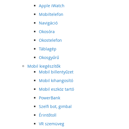
Apple iWatch
Mobiltelefon
Navigáció
Okosóra
Okostelefon
Táblagép
Okosgyűrű
Mobil kiegészítők
Mobil billentyűzet
Mobil kihangosító
Mobil eszköz tartó
PowerBank
Szelfi bot, gimbal
Érintőtoll
VR szemüveg