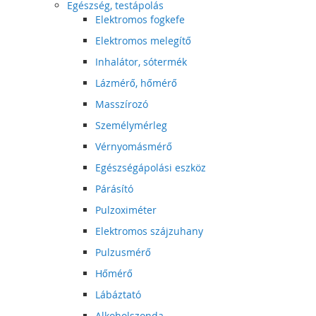
Egészség, testápolás
Elektromos fogkefe
Elektromos melegítő
Inhalátor, sótermék
Lázmérő, hőmérő
Masszírozó
Személymérleg
Vérnyomásmérő
Egészségápolási eszköz
Párásító
Pulzoximéter
Elektromos szájzuhany
Pulzusmérő
Hőmérő
Lábáztató
Alkoholszonda