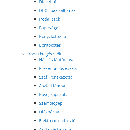
Diavetítő
DECT bázisállomás
Irodai szék
Papírvágó
Könyvkötőgép
Borítókötés
Irodai kiegészítők
Hát- és lábtámasz
Prezentációs eszköz
Széf, Pénzkazetta
Asztali lámpa
Kávé, kapszula
Számológép
Üléspárna
Elektromos elosztó
Asztali & Fali óra