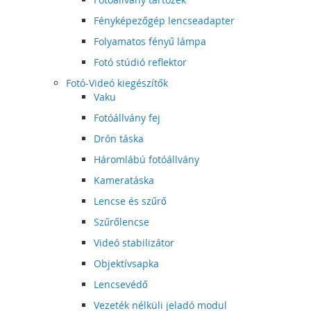
Fényképezőgép lencseadapter
Folyamatos fényű lámpa
Fotó stúdió reflektor
Fotó-Videó kiegészítők
Vaku
Fotóállvány fej
Drón táska
Háromlábú fotóállvány
Kameratáska
Lencse és szűrő
Szűrőlencse
Videó stabilizátor
Objektívsapka
Lencsevédő
Vezeték nélküli jeladó modul