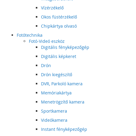
Vízérzékelő
Okos füstérzékelő
Chipkártya olvasó
Fotótechnika
Fotó-Videó eszköz
Digitális fényképezőgép
Digitális képkeret
Drón
Drón kiegészítő
DVR, Parkoló kamera
Memóriakártya
Menetrögzítő kamera
Sportkamera
Videókamera
Instant fényképezőgép