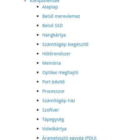
Komponensek
Alaplap
Belső merevlemez
Belső SSD
Hangkártya
Számítógép kiegészítő
Hűtőrendszer
Memória
Optikai meghajtó
Port bővítő
Processzor
Számítógép ház
Szoftver
Tápegység
Videókártya
Áramelosztó egység (PDU)