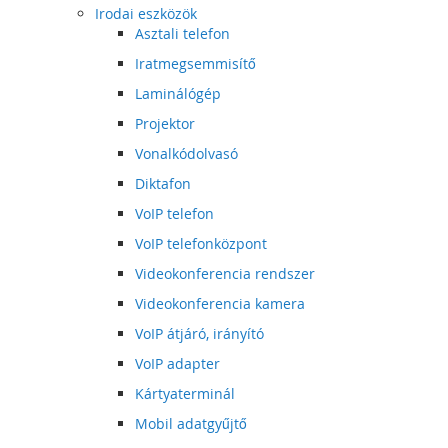
Irodai eszközök
Asztali telefon
Iratmegsemmisítő
Laminálógép
Projektor
Vonalkódolvasó
Diktafon
VoIP telefon
VoIP telefonközpont
Videokonferencia rendszer
Videokonferencia kamera
VoIP átjáró, irányító
VoIP adapter
Kártyaterminál
Mobil adatgyűjtő