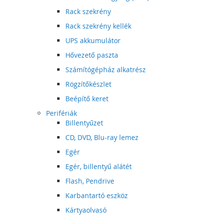
Rack szekrény
Rack szekrény kellék
UPS akkumulátor
Hővezető paszta
Számítógépház alkatrész
Rögzítőkészlet
Beépítő keret
Perifériák
Billentyűzet
CD, DVD, Blu-ray lemez
Egér
Egér, billentyű alátét
Flash, Pendrive
Karbantartó eszköz
Kártyaolvasó