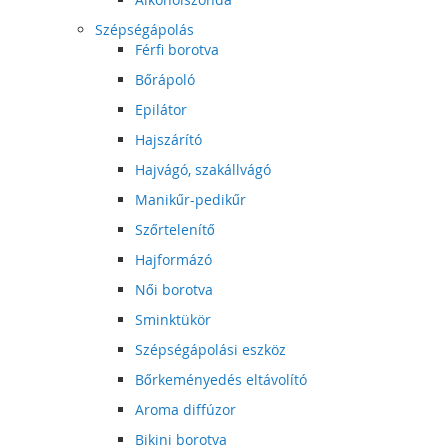
Szépségápolás
Férfi borotva
Bőrápoló
Epilátor
Hajszárító
Hajvágó, szakállvágó
Manikűr-pedikűr
Szőrtelenítő
Hajformázó
Női borotva
Sminktükör
Szépségápolási eszköz
Bőrkeményedés eltávolító
Aroma diffúzor
Bikini borotva