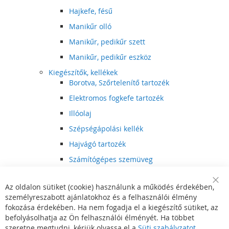
Hajkefe, fésű
Manikűr olló
Manikűr, pedikűr szett
Manikűr, pedikűr eszköz
Kiegészítők, kellékek
Borotva, Szőrtelenítő tartozék
Elektromos fogkefe tartozék
Illóolaj
Szépségápolási kellék
Hajvágó tartozék
Számítógépes szemüveg
Egészségápolási kellék
Az oldalon sütiket (cookie) használunk a működés érdekében,
Hajvágó kiegészítő
Clo
személyreszabott ajánlatokhoz és a felhasználói élmény
Coo
Szórakoztató elektronika
Bar
fokozása érdekében. Ha nem fogadja el a kiegészítő sütiket, az
Multimédia
befolyásolhatja az Ön felhasználói élményét. Ha többet
DVD, BluRay lejátszó
szeretne megtudni, kérjük olvassa el a
Süti szabályzatot