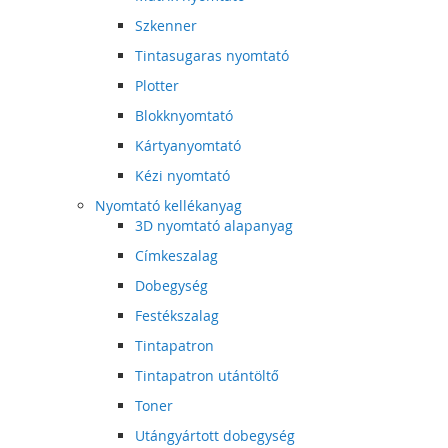
Szkenner
Tintasugaras nyomtató
Plotter
Blokknyomtató
Kártyanyomtató
Kézi nyomtató
Nyomtató kellékanyag
3D nyomtató alapanyag
Címkeszalag
Dobegység
Festékszalag
Tintapatron
Tintapatron utántöltő
Toner
Utángyártott dobegység