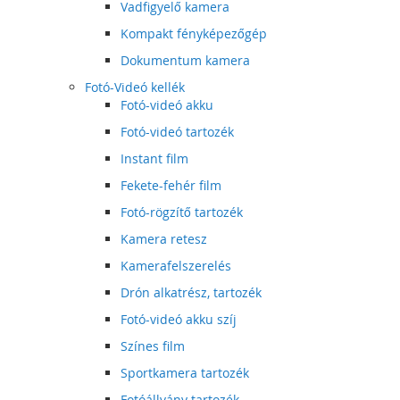
Vadfigyelő kamera
Kompakt fényképezőgép
Dokumentum kamera
Fotó-Videó kellék
Fotó-videó akku
Fotó-videó tartozék
Instant film
Fekete-fehér film
Fotó-rögzítő tartozék
Kamera retesz
Kamerafelszerelés
Drón alkatrész, tartozék
Fotó-videó akku szíj
Színes film
Sportkamera tartozék
Fotóállvány tartozék