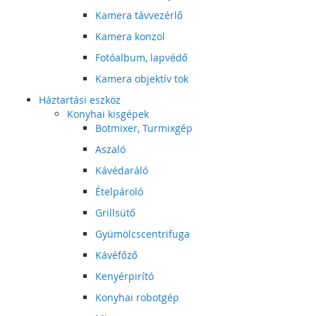
Kamera távvezérlő
Kamera konzol
Fotóalbum, lapvédő
Kamera objektív tok
Háztartási eszköz
Konyhai kisgépek
Botmixer, Turmixgép
Aszaló
Kávédaráló
Ételpároló
Grillsütő
Gyümölcscentrifuga
Kávéfőző
Kenyérpirító
Konyhai robotgép