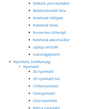
Dokkoló, portreplikátor
Betekintésvédő fólia
Notebook hűtőpad
Notebook táska
Numerikus billentyű
Notebook akkumulátor
Laptop tartozék
Számitógéptartó
Nyomtató, Kellékanyag
Nyomtató
3D nyomtató
3D nyomtató toll
Címkenyomtató
Fotónyomtató
Lézernyomtató
Mátrix nyomtató