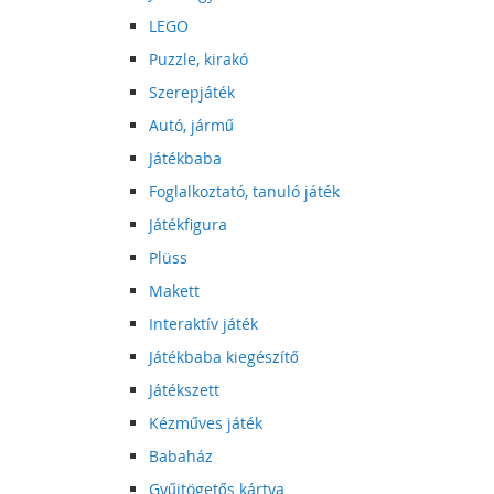
LEGO
Puzzle, kirakó
Szerepjáték
Autó, jármű
Játékbaba
Foglalkoztató, tanuló játék
Játékfigura
Plüss
Makett
Interaktív játék
Játékbaba kiegészítő
Játékszett
Kézműves játék
Babaház
Gyűjtögetős kártya