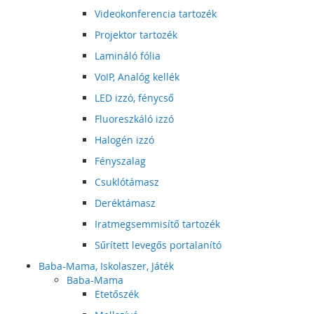
Videokonferencia tartozék
Projektor tartozék
Lamináló fólia
VoIP, Analóg kellék
LED izzó, fénycső
Fluoreszkáló izzó
Halogén izzó
Fényszalag
Csuklótámasz
Deréktámasz
Iratmegsemmisítő tartozék
Sűrített levegős portalanító
Baba-Mama, Iskolaszer, Játék
Baba-Mama
Etetőszék