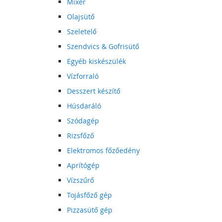
Mixer
Olajsütő
Szeletelő
Szendvics & Gofrisütő
Egyéb kiskészülék
Vízforraló
Desszert készítő
Húsdaráló
Szódagép
Rizsfőző
Elektromos főzőedény
Aprítógép
Vízszűrő
Tojásfőző gép
Pizzasütő gép