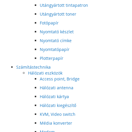
Utángyártott tintapatron
Utángyártott toner
Fotópapír
Nyomtató készlet
Nyomtató címke
Nyomtatópapír
Plotterpapír
Számítástechnika
Hálózati eszközök
Access point, Bridge
Hálózati antenna
Hálózati kártya
Hálózati kiegészítő
KVM, Video switch
Média konverter
Modem