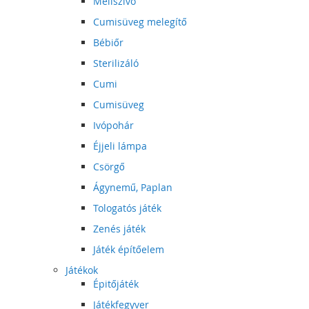
Mellszívó
Cumisüveg melegítő
Bébiőr
Sterilizáló
Cumi
Cumisüveg
Ivópohár
Éjjeli lámpa
Csörgő
Ágynemű, Paplan
Tologatós játék
Zenés játék
Játék építőelem
Játékok
Épitőjáték
Játékfegyver