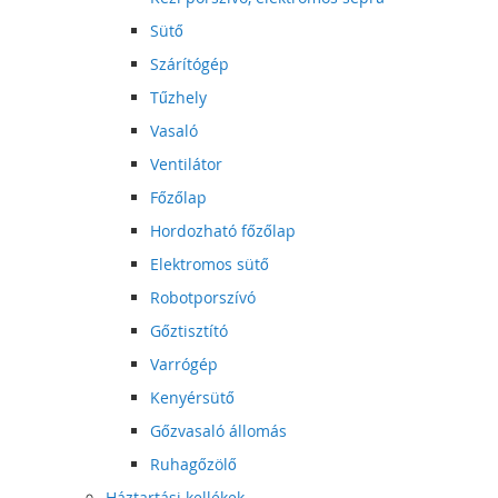
Sütő
Szárítógép
Tűzhely
Vasaló
Ventilátor
Főzőlap
Hordozható főzőlap
Elektromos sütő
Robotporszívó
Gőztisztító
Varrógép
Kenyérsütő
Gőzvasaló állomás
Ruhagőzölő
Háztartási kellékek