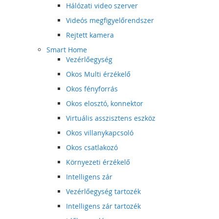
Hálózati video szerver
Videós megfigyelőrendszer
Rejtett kamera
Smart Home
Vezérlőegység
Okos Multi érzékelő
Okos fényforrás
Okos elosztó, konnektor
Virtuális asszisztens eszköz
Okos villanykapcsoló
Okos csatlakozó
Környezeti érzékelő
Intelligens zár
Vezérlőegység tartozék
Intelligens zár tartozék