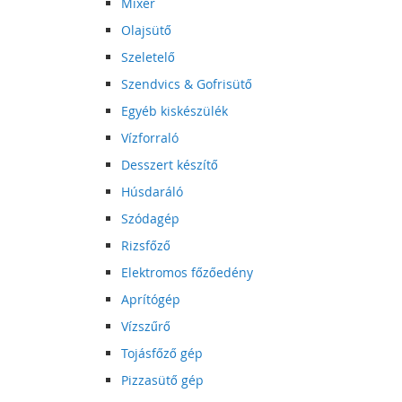
Mixer
Olajsütő
Szeletelő
Szendvics & Gofrisütő
Egyéb kiskészülék
Vízforraló
Desszert készítő
Húsdaráló
Szódagép
Rizsfőző
Elektromos főzőedény
Aprítógép
Vízszűrő
Tojásfőző gép
Pizzasütő gép