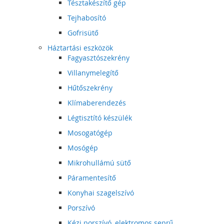
Tésztakészítő gép
Tejhabosító
Gofrisütő
Háztartási eszközök
Fagyasztószekrény
Villanymelegítő
Hűtőszekrény
Klímaberendezés
Légtisztító készülék
Mosogatógép
Mosógép
Mikrohullámú sütő
Páramentesítő
Konyhai szagelszívó
Porszívó
Kézi porszívó, elektromos seprű