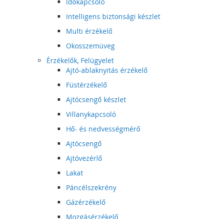
Időkapcsoló
Intelligens biztonsági készlet
Multi érzékelő
Okosszemüveg
Érzékelők, Felügyelet
Ajtó-ablaknyitás érzékelő
Füstérzékelő
Ajtócsengő készlet
Villanykapcsoló
Hő- és nedvességmérő
Ajtócsengő
Ajtóvezérlő
Lakat
Páncélszekrény
Gázérzékelő
Mozgásérzékelő