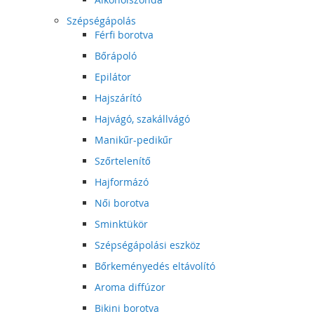
Szépségápolás
Férfi borotva
Bőrápoló
Epilátor
Hajszárító
Hajvágó, szakállvágó
Manikűr-pedikűr
Szőrtelenítő
Hajformázó
Női borotva
Sminktükör
Szépségápolási eszköz
Bőrkeményedés eltávolító
Aroma diffúzor
Bikini borotva