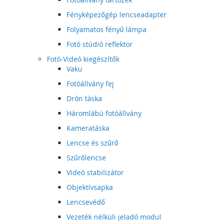
Fényképezőgép lencseadapter
Folyamatos fényű lámpa
Fotó stúdió reflektor
Fotó-Videó kiegészítők
Vaku
Fotóállvány fej
Drón táska
Háromlábú fotóállvány
Kameratáska
Lencse és szűrő
Szűrőlencse
Videó stabilizátor
Objektívsapka
Lencsevédő
Vezeték nélküli jeladó modul