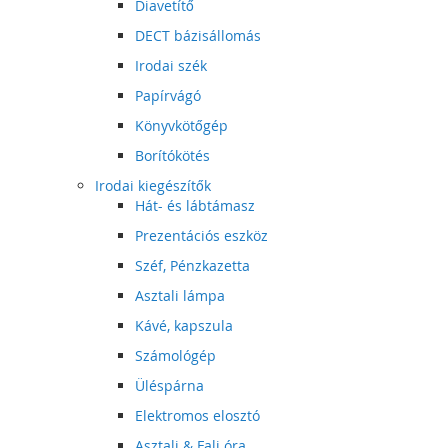
Diavetítő
DECT bázisállomás
Irodai szék
Papírvágó
Könyvkötőgép
Borítókötés
Irodai kiegészítők
Hát- és lábtámasz
Prezentációs eszköz
Széf, Pénzkazetta
Asztali lámpa
Kávé, kapszula
Számológép
Üléspárna
Elektromos elosztó
Asztali & Fali óra