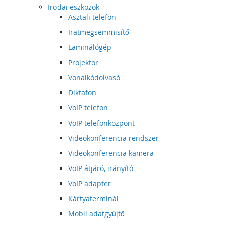
Irodai eszközök
Asztali telefon
Iratmegsemmisítő
Laminálógép
Projektor
Vonalkódolvasó
Diktafon
VoIP telefon
VoIP telefonközpont
Videokonferencia rendszer
Videokonferencia kamera
VoIP átjáró, irányító
VoIP adapter
Kártyaterminál
Mobil adatgyűjtő