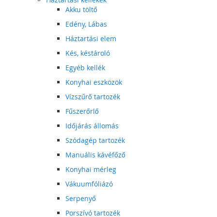
Akku töltő
Edény, Lábas
Háztartási elem
Kés, késtároló
Egyéb kellék
Konyhai eszközök
Vízszűrő tartozék
Fűszerőrlő
Időjárás állomás
Szódagép tartozék
Manuális kávéfőző
Konyhai mérleg
Vákuumfóliázó
Serpenyő
Porszívó tartozék