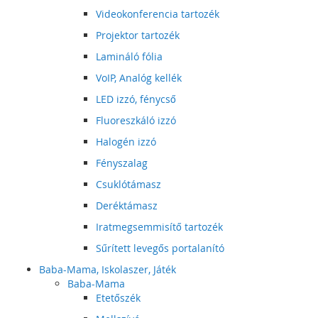
Videokonferencia tartozék
Projektor tartozék
Lamináló fólia
VoIP, Analóg kellék
LED izzó, fénycső
Fluoreszkáló izzó
Halogén izzó
Fényszalag
Csuklótámasz
Deréktámasz
Iratmegsemmisítő tartozék
Sűrített levegős portalanító
Baba-Mama, Iskolaszer, Játék
Baba-Mama
Etetőszék