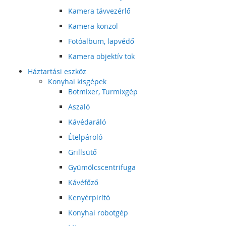
Kamera távvezérlő
Kamera konzol
Fotóalbum, lapvédő
Kamera objektív tok
Háztartási eszköz
Konyhai kisgépek
Botmixer, Turmixgép
Aszaló
Kávédaráló
Ételpároló
Grillsütő
Gyümölcscentrifuga
Kávéfőző
Kenyérpirító
Konyhai robotgép