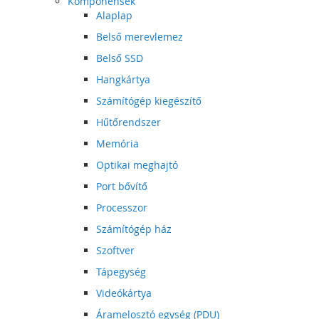
Komponensek
Alaplap
Belső merevlemez
Belső SSD
Hangkártya
Számítógép kiegészítő
Hűtőrendszer
Memória
Optikai meghajtó
Port bővítő
Processzor
Számítógép ház
Szoftver
Tápegység
Videókártya
Áramelosztó egység (PDU)