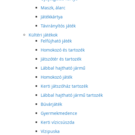
Maszk, álarc
Játékkártya
Távirányítós játék
Kültéri játékok
Felfújható játék
Homokozó és tartozék
Játszótér és tartozék
Lábbal hajtható jármű
Homokozó játék
Kerti játszóház tartozék
Lábbal hajtható jármű tartozék
Búvárjáték
Gyermekmedence
Kerti vízicsúszda
Vízipuska