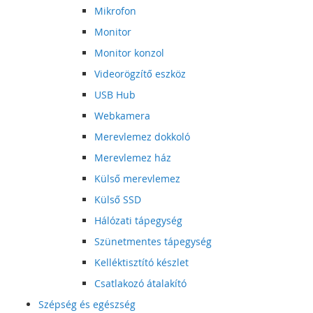
Mikrofon
Monitor
Monitor konzol
Videorögzítő eszköz
USB Hub
Webkamera
Merevlemez dokkoló
Merevlemez ház
Külső merevlemez
Külső SSD
Hálózati tápegység
Szünetmentes tápegység
Kelléktisztító készlet
Csatlakozó átalakító
Szépség és egészség