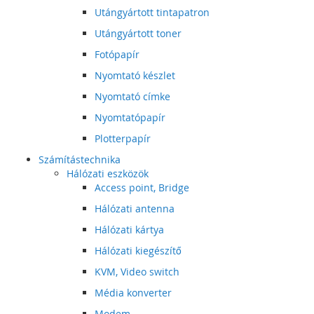
Utángyártott tintapatron
Utángyártott toner
Fotópapír
Nyomtató készlet
Nyomtató címke
Nyomtatópapír
Plotterpapír
Számítástechnika
Hálózati eszközök
Access point, Bridge
Hálózati antenna
Hálózati kártya
Hálózati kiegészítő
KVM, Video switch
Média konverter
Modem