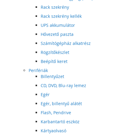
Rack szekrény
Rack szekrény kellék
UPS akkumulátor
Hővezető paszta
Számítógépház alkatrész
Rögzítőkészlet
Beépítő keret
Perifériák
Billentyűzet
CD, DVD, Blu-ray lemez
Egér
Egér, billentyű alátét
Flash, Pendrive
Karbantartó eszköz
Kártyaolvasó