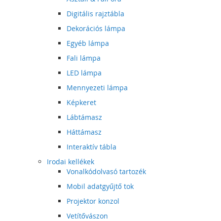
Digitális rajztábla
Dekorációs lámpa
Egyéb lámpa
Fali lámpa
LED lámpa
Mennyezeti lámpa
Képkeret
Lábtámasz
Háttámasz
Interaktív tábla
Irodai kellékek
Vonalkódolvasó tartozék
Mobil adatgyűjtő tok
Projektor konzol
Vetítővászon