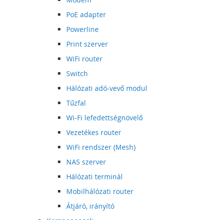
PoE adapter
Powerline
Print szerver
WiFi router
Switch
Hálózati adó-vevő modul
Tűzfal
Wi-Fi lefedettségnövelő
Vezetékes router
WiFi rendszer (Mesh)
NAS szerver
Hálózati terminál
Mobilhálózati router
Átjáró, irányító