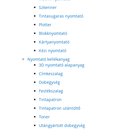
Szkenner
Tintasugaras nyomtató
Plotter
Blokknyomtató
Kártyanyomtató
Kézi nyomtató
Nyomtató kellékanyag
3D nyomtató alapanyag
Címkeszalag
Dobegység
Festékszalag
Tintapatron
Tintapatron utántöltő
Toner
Utángyártott dobegység