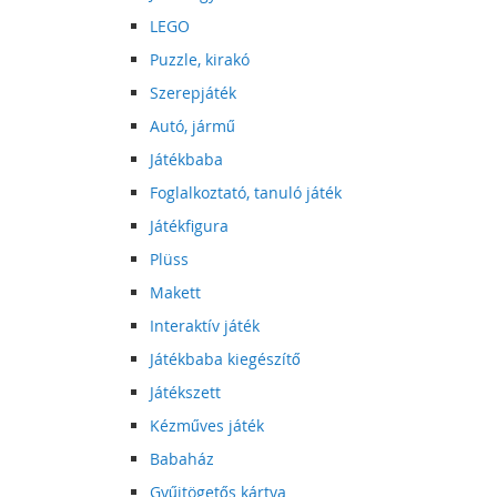
LEGO
Puzzle, kirakó
Szerepjáték
Autó, jármű
Játékbaba
Foglalkoztató, tanuló játék
Játékfigura
Plüss
Makett
Interaktív játék
Játékbaba kiegészítő
Játékszett
Kézműves játék
Babaház
Gyűjtögetős kártya