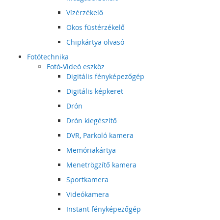
Vízérzékelő
Okos füstérzékelő
Chipkártya olvasó
Fotótechnika
Fotó-Videó eszköz
Digitális fényképezőgép
Digitális képkeret
Drón
Drón kiegészítő
DVR, Parkoló kamera
Memóriakártya
Menetrögzítő kamera
Sportkamera
Videókamera
Instant fényképezőgép