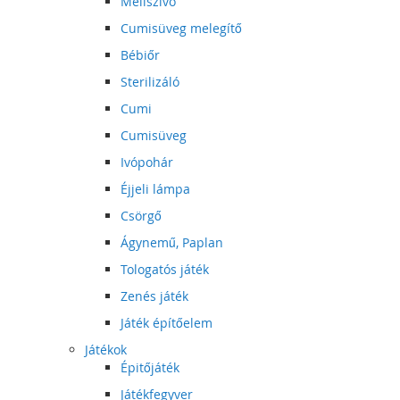
Mellszívó
Cumisüveg melegítő
Bébiőr
Sterilizáló
Cumi
Cumisüveg
Ivópohár
Éjjeli lámpa
Csörgő
Ágynemű, Paplan
Tologatós játék
Zenés játék
Játék építőelem
Játékok
Épitőjáték
Játékfegyver