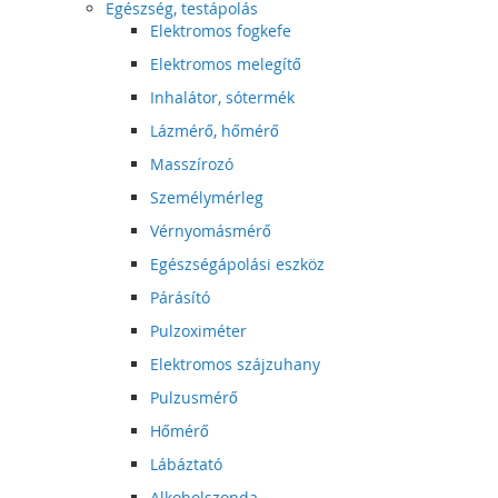
Egészség, testápolás
Elektromos fogkefe
Elektromos melegítő
Inhalátor, sótermék
Lázmérő, hőmérő
Masszírozó
Személymérleg
Vérnyomásmérő
Egészségápolási eszköz
Párásító
Pulzoximéter
Elektromos szájzuhany
Pulzusmérő
Hőmérő
Lábáztató
Alkoholszonda