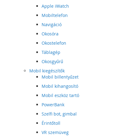
Apple iWatch
Mobiltelefon
Navigáció
Okosóra
Okostelefon
Táblagép
Okosgyűrű
Mobil kiegészítők
Mobil billentyűzet
Mobil kihangosító
Mobil eszköz tartó
PowerBank
Szelfi bot, gimbal
Érintőtoll
VR szemüveg