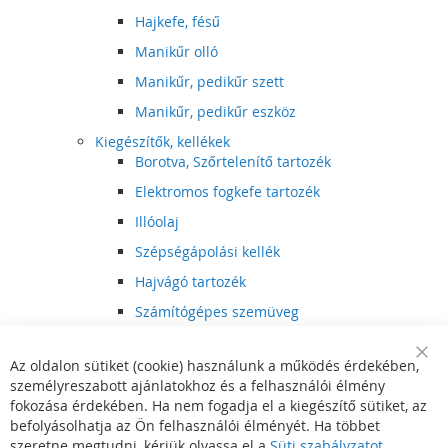
Hajkefe, fésű
Manikűr olló
Manikűr, pedikűr szett
Manikűr, pedikűr eszköz
Kiegészítők, kellékek
Borotva, Szőrtelenítő tartozék
Elektromos fogkefe tartozék
Illóolaj
Szépségápolási kellék
Hajvágó tartozék
Számítógépes szemüveg
Egészségápolási kellék
Az oldalon sütiket (cookie) használunk a működés érdekében,
Hajvágó kiegészítő
Clo
személyreszabott ajánlatokhoz és a felhasználói élmény
Coo
Szórakoztató elektronika
Bar
fokozása érdekében. Ha nem fogadja el a kiegészítő sütiket, az
Multimédia
befolyásolhatja az Ön felhasználói élményét. Ha többet
DVD, BluRay lejátszó
szeretne megtudni, kérjük olvassa el a
Süti szabályzatot