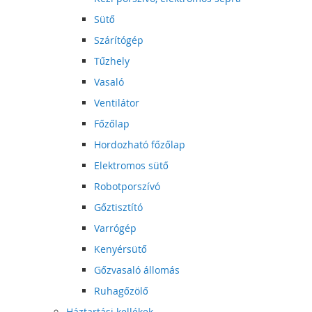
Sütő
Szárítógép
Tűzhely
Vasaló
Ventilátor
Főzőlap
Hordozható főzőlap
Elektromos sütő
Robotporszívó
Gőztisztító
Varrógép
Kenyérsütő
Gőzvasaló állomás
Ruhagőzölő
Háztartási kellékek