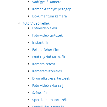
Vadfigyelő kamera
Kompakt fényképezőgép
Dokumentum kamera
Fotó-Videó kellék
Fotó-videó akku
Fotó-videó tartozék
Instant film
Fekete-fehér film
Fotó-rögzítő tartozék
Kamera retesz
Kamerafelszerelés
Drón alkatrész, tartozék
Fotó-videó akku szíj
Színes film
Sportkamera tartozék
Fotóállvány tartozék