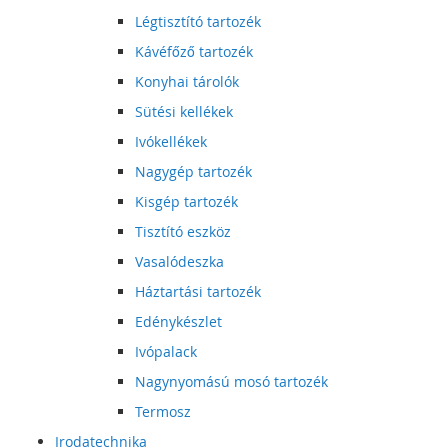
Légtisztító tartozék
Kávéfőző tartozék
Konyhai tárolók
Sütési kellékek
Ivókellékek
Nagygép tartozék
Kisgép tartozék
Tisztító eszköz
Vasalódeszka
Háztartási tartozék
Edénykészlet
Ivópalack
Nagynyomású mosó tartozék
Termosz
Irodatechnika