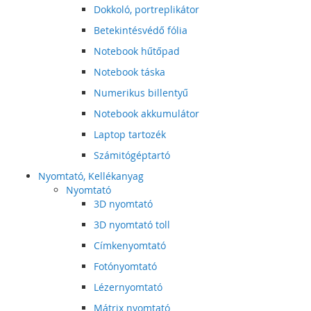
Dokkoló, portreplikátor
Betekintésvédő fólia
Notebook hűtőpad
Notebook táska
Numerikus billentyű
Notebook akkumulátor
Laptop tartozék
Számitógéptartó
Nyomtató, Kellékanyag
Nyomtató
3D nyomtató
3D nyomtató toll
Címkenyomtató
Fotónyomtató
Lézernyomtató
Mátrix nyomtató