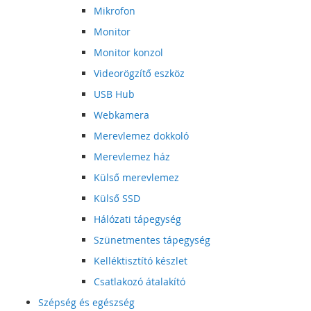
Mikrofon
Monitor
Monitor konzol
Videorögzítő eszköz
USB Hub
Webkamera
Merevlemez dokkoló
Merevlemez ház
Külső merevlemez
Külső SSD
Hálózati tápegység
Szünetmentes tápegység
Kelléktisztító készlet
Csatlakozó átalakító
Szépség és egészség