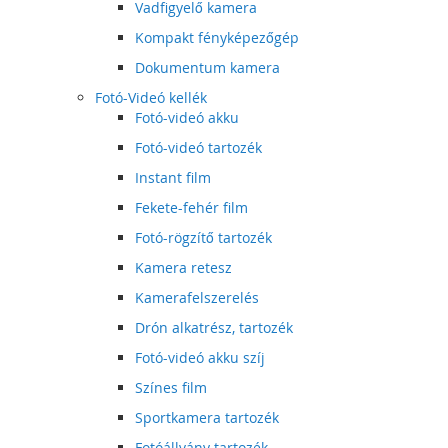
Vadfigyelő kamera
Kompakt fényképezőgép
Dokumentum kamera
Fotó-Videó kellék
Fotó-videó akku
Fotó-videó tartozék
Instant film
Fekete-fehér film
Fotó-rögzítő tartozék
Kamera retesz
Kamerafelszerelés
Drón alkatrész, tartozék
Fotó-videó akku szíj
Színes film
Sportkamera tartozék
Fotóállvány tartozék