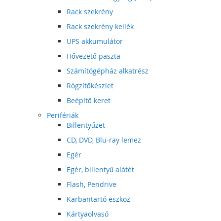
Rack szekrény
Rack szekrény kellék
UPS akkumulátor
Hővezető paszta
Számítógépház alkatrész
Rögzítőkészlet
Beépítő keret
Perifériák
Billentyűzet
CD, DVD, Blu-ray lemez
Egér
Egér, billentyű alátét
Flash, Pendrive
Karbantartó eszköz
Kártyaolvasó