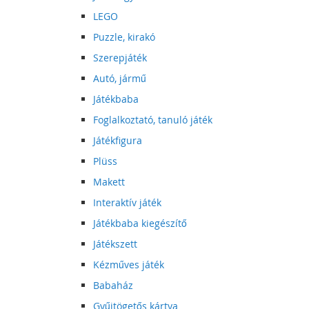
LEGO
Puzzle, kirakó
Szerepjáték
Autó, jármű
Játékbaba
Foglalkoztató, tanuló játék
Játékfigura
Plüss
Makett
Interaktív játék
Játékbaba kiegészítő
Játékszett
Kézműves játék
Babaház
Gyűjtögetős kártya