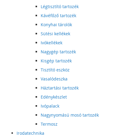
Légtisztító tartozék
Kávéfőző tartozék
Konyhai tárolók
Sütési kellékek
Ivókellékek
Nagygép tartozék
Kisgép tartozék
Tisztító eszköz
Vasalódeszka
Háztartási tartozék
Edénykészlet
Ivópalack
Nagynyomású mosó tartozék
Termosz
Irodatechnika