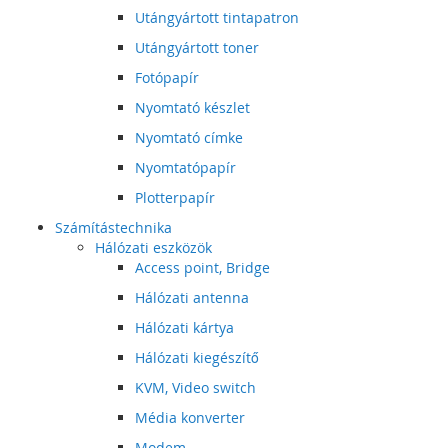
Utángyártott tintapatron
Utángyártott toner
Fotópapír
Nyomtató készlet
Nyomtató címke
Nyomtatópapír
Plotterpapír
Számítástechnika
Hálózati eszközök
Access point, Bridge
Hálózati antenna
Hálózati kártya
Hálózati kiegészítő
KVM, Video switch
Média konverter
Modem