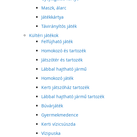
Maszk, álarc
Játékkártya
Távirányítós játék
Kültéri játékok
Felfújható játék
Homokozó és tartozék
Játszótér és tartozék
Lábbal hajtható jármű
Homokozó játék
Kerti játszóház tartozék
Lábbal hajtható jármű tartozék
Búvárjáték
Gyermekmedence
Kerti vízicsúszda
Vízipuska