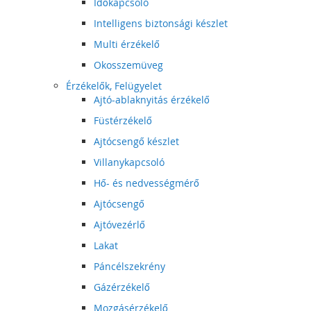
Időkapcsoló
Intelligens biztonsági készlet
Multi érzékelő
Okosszemüveg
Érzékelők, Felügyelet
Ajtó-ablaknyitás érzékelő
Füstérzékelő
Ajtócsengő készlet
Villanykapcsoló
Hő- és nedvességmérő
Ajtócsengő
Ajtóvezérlő
Lakat
Páncélszekrény
Gázérzékelő
Mozgásérzékelő