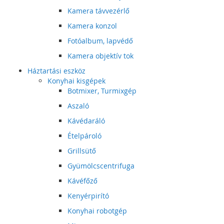
Kamera távvezérlő
Kamera konzol
Fotóalbum, lapvédő
Kamera objektív tok
Háztartási eszköz
Konyhai kisgépek
Botmixer, Turmixgép
Aszaló
Kávédaráló
Ételpároló
Grillsütő
Gyümölcscentrifuga
Kávéfőző
Kenyérpirító
Konyhai robotgép