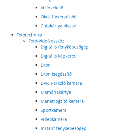
Vízérzékelő
Okos füstérzékelő
Chipkártya olvasó
Fotótechnika
Fotó-Videó eszköz
Digitális fényképezőgép
Digitális képkeret
Drón
Drón kiegészítő
DVR, Parkoló kamera
Memóriakártya
Menetrögzítő kamera
Sportkamera
Videókamera
Instant fényképezőgép