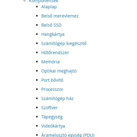
Komponensek
Alaplap
Belső merevlemez
Belső SSD
Hangkártya
Számítógép kiegészítő
Hűtőrendszer
Memória
Optikai meghajtó
Port bővítő
Processzor
Számítógép ház
Szoftver
Tápegység
Videókártya
Áramelosztó egység (PDU)