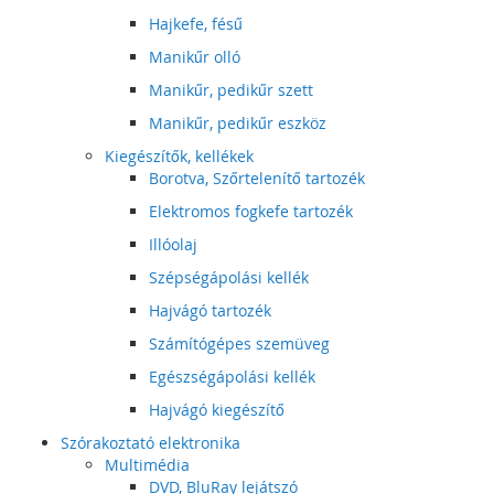
Hajkefe, fésű
Manikűr olló
Manikűr, pedikűr szett
Manikűr, pedikűr eszköz
Kiegészítők, kellékek
Borotva, Szőrtelenítő tartozék
Elektromos fogkefe tartozék
Illóolaj
Szépségápolási kellék
Hajvágó tartozék
Számítógépes szemüveg
Egészségápolási kellék
Hajvágó kiegészítő
Szórakoztató elektronika
Multimédia
DVD, BluRay lejátszó