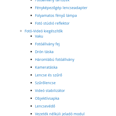
Fényképezőgép lencseadapter
Folyamatos fényű lámpa
Fotó stúdió reflektor
Fotó-Videó kiegészítők
Vaku
Fotóállvány fej
Drón táska
Háromlábú fotóállvány
Kameratáska
Lencse és szűrő
Szűrőlencse
Videó stabilizátor
Objektívsapka
Lencsevédő
Vezeték nélküli jeladó modul