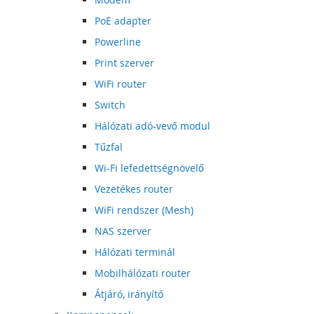
PoE adapter
Powerline
Print szerver
WiFi router
Switch
Hálózati adó-vevő modul
Tűzfal
Wi-Fi lefedettségnövelő
Vezetékes router
WiFi rendszer (Mesh)
NAS szerver
Hálózati terminál
Mobilhálózati router
Átjáró, irányító