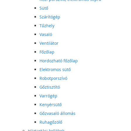
Sütő
Szárítógép
Tűzhely
Vasaló
Ventilátor
Főzőlap
Hordozható főzőlap
Elektromos sütő
Robotporszívó
Gőztisztító
Varrógép
Kenyérsütő
Gőzvasaló állomás
Ruhagőzölő
Háztartási kellékek