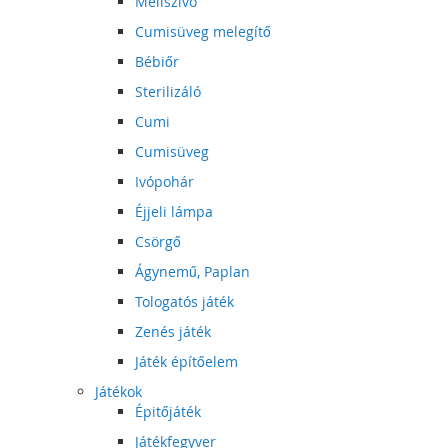
Mellszívó
Cumisüveg melegítő
Bébiőr
Sterilizáló
Cumi
Cumisüveg
Ivópohár
Éjjeli lámpa
Csörgő
Ágynemű, Paplan
Tologatós játék
Zenés játék
Játék építőelem
Játékok
Épitőjáték
Játékfegyver