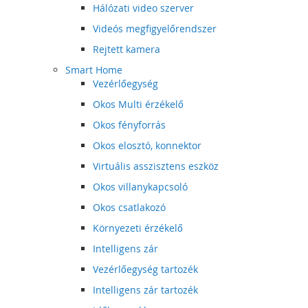
Hálózati video szerver
Videós megfigyelőrendszer
Rejtett kamera
Smart Home
Vezérlőegység
Okos Multi érzékelő
Okos fényforrás
Okos elosztó, konnektor
Virtuális asszisztens eszköz
Okos villanykapcsoló
Okos csatlakozó
Környezeti érzékelő
Intelligens zár
Vezérlőegység tartozék
Intelligens zár tartozék