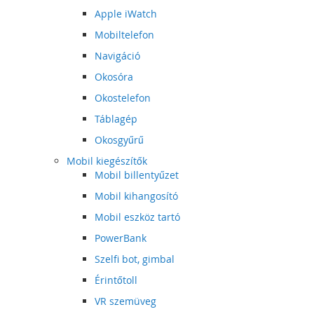
Apple iWatch
Mobiltelefon
Navigáció
Okosóra
Okostelefon
Táblagép
Okosgyűrű
Mobil kiegészítők
Mobil billentyűzet
Mobil kihangosító
Mobil eszköz tartó
PowerBank
Szelfi bot, gimbal
Érintőtoll
VR szemüveg