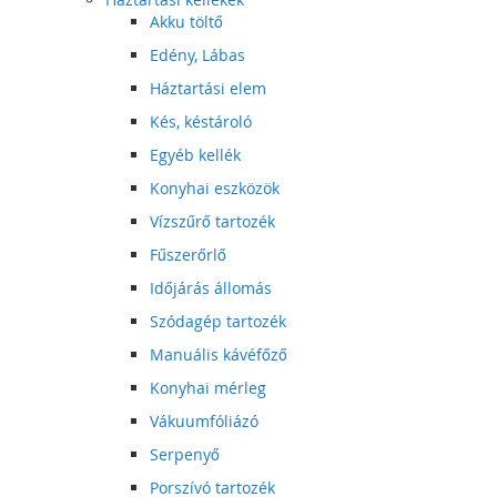
Akku töltő
Edény, Lábas
Háztartási elem
Kés, késtároló
Egyéb kellék
Konyhai eszközök
Vízszűrő tartozék
Fűszerőrlő
Időjárás állomás
Szódagép tartozék
Manuális kávéfőző
Konyhai mérleg
Vákuumfóliázó
Serpenyő
Porszívó tartozék