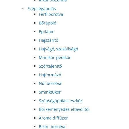
Szépségápolás
Férfi borotva
Bőrápoló
Epilátor
Hajszárító
Hajvágó, szakállvágó
Manikűr-pedikűr
Szőrtelenítő
Hajformázó
Női borotva
Sminktükör
Szépségápolási eszköz
Bőrkeményedés eltávolító
Aroma diffúzor
Bikini borotva