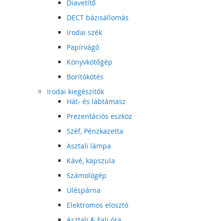
Diavetítő
DECT bázisállomás
Irodai szék
Papírvágó
Könyvkötőgép
Borítókötés
Irodai kiegészítők
Hát- és lábtámasz
Prezentációs eszköz
Széf, Pénzkazetta
Asztali lámpa
Kávé, kapszula
Számológép
Üléspárna
Elektromos elosztó
Asztali & Fali óra