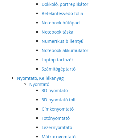
Dokkoló, portreplikátor
Betekintésvédő fólia
Notebook hűtőpad
Notebook táska
Numerikus billentyű
Notebook akkumulátor
Laptop tartozék
Számitógéptartó
Nyomtató, Kellékanyag
Nyomtató
3D nyomtató
3D nyomtató toll
Címkenyomtató
Fotónyomtató
Lézernyomtató
Mátrix nyomtató