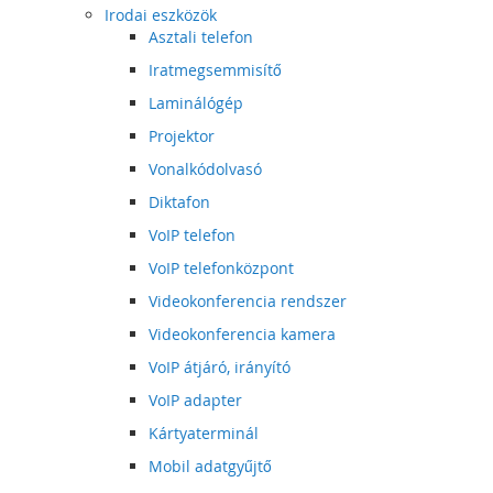
Irodai eszközök
Asztali telefon
Iratmegsemmisítő
Laminálógép
Projektor
Vonalkódolvasó
Diktafon
VoIP telefon
VoIP telefonközpont
Videokonferencia rendszer
Videokonferencia kamera
VoIP átjáró, irányító
VoIP adapter
Kártyaterminál
Mobil adatgyűjtő