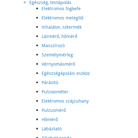
Egészség, testápolás
Elektromos fogkefe
Elektromos melegítő
Inhalátor, sótermék
Lázmérő, hőmérő
Masszírozó
Személymérleg
Vérnyomásmérő
Egészségápolási eszköz
Párásító
Pulzoximéter
Elektromos szájzuhany
Pulzusmérő
Hőmérő
Lábáztató
Alkoholszonda