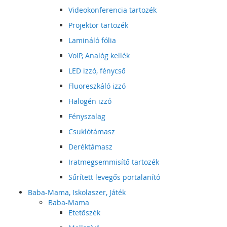
Videokonferencia tartozék
Projektor tartozék
Lamináló fólia
VoIP, Analóg kellék
LED izzó, fénycső
Fluoreszkáló izzó
Halogén izzó
Fényszalag
Csuklótámasz
Deréktámasz
Iratmegsemmisítő tartozék
Sűrített levegős portalanító
Baba-Mama, Iskolaszer, Játék
Baba-Mama
Etetőszék