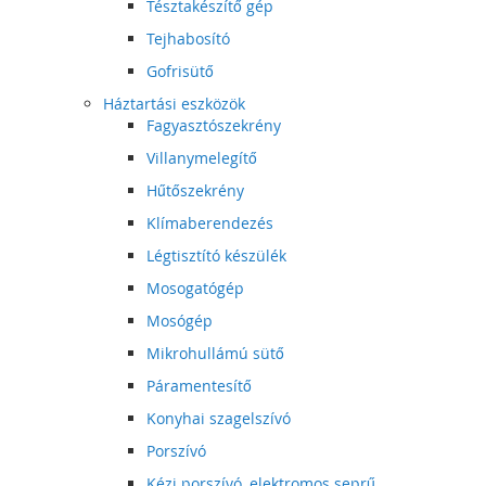
Tésztakészítő gép
Tejhabosító
Gofrisütő
Háztartási eszközök
Fagyasztószekrény
Villanymelegítő
Hűtőszekrény
Klímaberendezés
Légtisztító készülék
Mosogatógép
Mosógép
Mikrohullámú sütő
Páramentesítő
Konyhai szagelszívó
Porszívó
Kézi porszívó, elektromos seprű