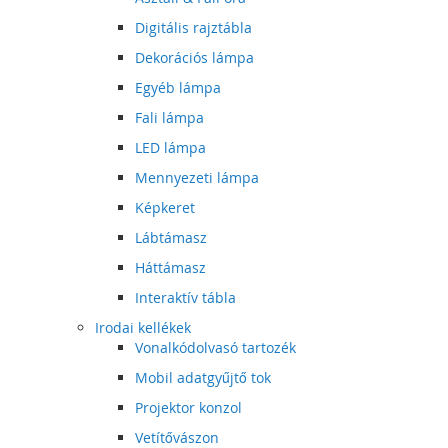
Digitális rajztábla
Dekorációs lámpa
Egyéb lámpa
Fali lámpa
LED lámpa
Mennyezeti lámpa
Képkeret
Lábtámasz
Háttámasz
Interaktív tábla
Irodai kellékek
Vonalkódolvasó tartozék
Mobil adatgyűjtő tok
Projektor konzol
Vetítővászon