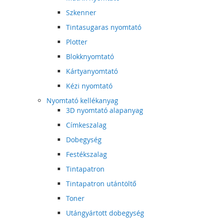
Szkenner
Tintasugaras nyomtató
Plotter
Blokknyomtató
Kártyanyomtató
Kézi nyomtató
Nyomtató kellékanyag
3D nyomtató alapanyag
Címkeszalag
Dobegység
Festékszalag
Tintapatron
Tintapatron utántöltő
Toner
Utángyártott dobegység