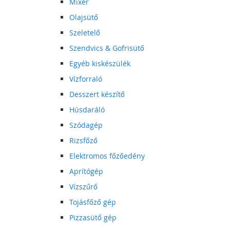
Mixer
Olajsütő
Szeletelő
Szendvics & Gofrisütő
Egyéb kiskészülék
Vízforraló
Desszert készítő
Húsdaráló
Szódagép
Rizsfőző
Elektromos főzőedény
Aprítógép
Vízszűrő
Tojásfőző gép
Pizzasütő gép