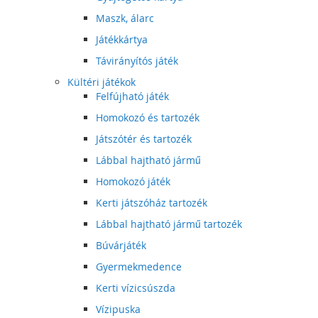
Maszk, álarc
Játékkártya
Távirányítós játék
Kültéri játékok
Felfújható játék
Homokozó és tartozék
Játszótér és tartozék
Lábbal hajtható jármű
Homokozó játék
Kerti játszóház tartozék
Lábbal hajtható jármű tartozék
Búvárjáték
Gyermekmedence
Kerti vízicsúszda
Vízipuska