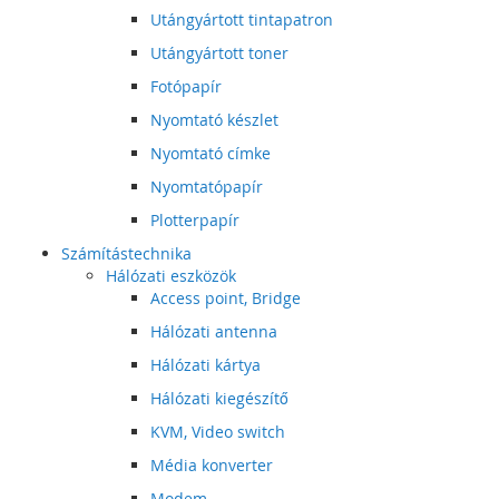
Utángyártott tintapatron
Utángyártott toner
Fotópapír
Nyomtató készlet
Nyomtató címke
Nyomtatópapír
Plotterpapír
Számítástechnika
Hálózati eszközök
Access point, Bridge
Hálózati antenna
Hálózati kártya
Hálózati kiegészítő
KVM, Video switch
Média konverter
Modem