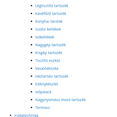
Légtisztító tartozék
Kávéfőző tartozék
Konyhai tárolók
Sütési kellékek
Ivókellékek
Nagygép tartozék
Kisgép tartozék
Tisztító eszköz
Vasalódeszka
Háztartási tartozék
Edénykészlet
Ivópalack
Nagynyomású mosó tartozék
Termosz
Irodatechnika