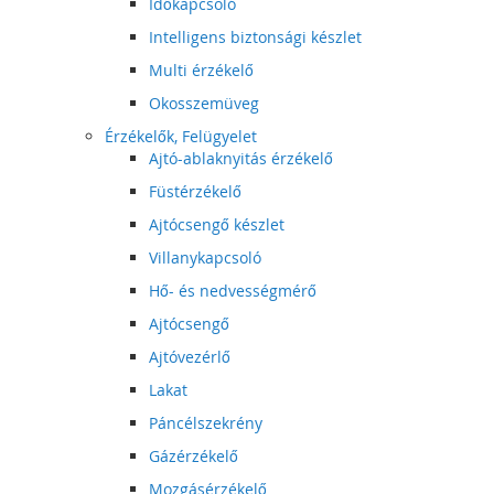
Időkapcsoló
Intelligens biztonsági készlet
Multi érzékelő
Okosszemüveg
Érzékelők, Felügyelet
Ajtó-ablaknyitás érzékelő
Füstérzékelő
Ajtócsengő készlet
Villanykapcsoló
Hő- és nedvességmérő
Ajtócsengő
Ajtóvezérlő
Lakat
Páncélszekrény
Gázérzékelő
Mozgásérzékelő