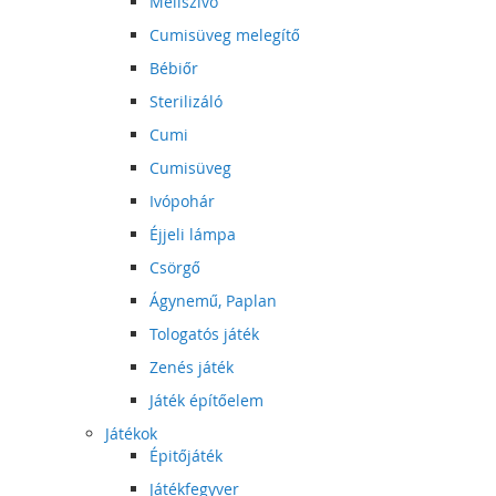
Mellszívó
Cumisüveg melegítő
Bébiőr
Sterilizáló
Cumi
Cumisüveg
Ivópohár
Éjjeli lámpa
Csörgő
Ágynemű, Paplan
Tologatós játék
Zenés játék
Játék építőelem
Játékok
Épitőjáték
Játékfegyver