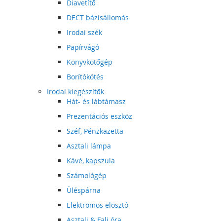
Diavetítő
DECT bázisállomás
Irodai szék
Papírvágó
Könyvkötőgép
Borítókötés
Irodai kiegészítők
Hát- és lábtámasz
Prezentációs eszköz
Széf, Pénzkazetta
Asztali lámpa
Kávé, kapszula
Számológép
Üléspárna
Elektromos elosztó
Asztali & Fali óra