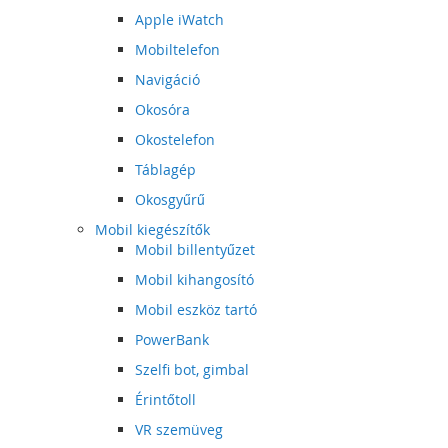
Apple iWatch
Mobiltelefon
Navigáció
Okosóra
Okostelefon
Táblagép
Okosgyűrű
Mobil kiegészítők
Mobil billentyűzet
Mobil kihangosító
Mobil eszköz tartó
PowerBank
Szelfi bot, gimbal
Érintőtoll
VR szemüveg