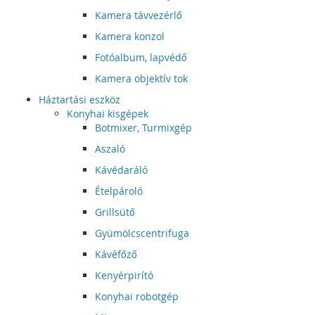
Kamera távvezérlő
Kamera konzol
Fotóalbum, lapvédő
Kamera objektív tok
Háztartási eszköz
Konyhai kisgépek
Botmixer, Turmixgép
Aszaló
Kávédaráló
Ételpároló
Grillsütő
Gyümölcscentrifuga
Kávéfőző
Kenyérpirító
Konyhai robotgép