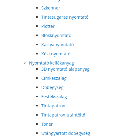
Szkenner
Tintasugaras nyomtató
Plotter
Blokknyomtató
Kártyanyomtató
Kézi nyomtató
Nyomtató kellékanyag
3D nyomtató alapanyag
Címkeszalag
Dobegység
Festékszalag
Tintapatron
Tintapatron utántöltő
Toner
Utángyártott dobegység