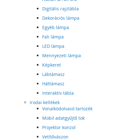
Digitális rajztábla
Dekorációs lámpa
Egyéb lámpa
Fali lámpa
LED lámpa
Mennyezeti lámpa
Képkeret
Lábtámasz
Háttámasz
Interaktív tábla
Irodai kellékek
Vonalkódolvasó tartozék
Mobil adatgyűjtő tok
Projektor konzol
Vetítővászon