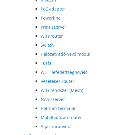
PoE adapter
Powerline
Print szerver
WiFi router
Switch
Hálózati adó-vevő modul
Tűzfal
Wi-Fi lefedettségnövelő
Vezetékes router
WiFi rendszer (Mesh)
NAS szerver
Hálózati terminál
Mobilhálózati router
Átjáró, irányító