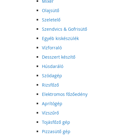
Mixer
Olajsütő
Szeletelő
Szendvics & Gofrisütő
Egyéb kiskészülék
Vízforraló
Desszert készítő
Húsdaráló
Szódagép
Rizsfőző
Elektromos főzőedény
Aprítógép
Vízszűrő
Tojásfőző gép
Pizzasütő gép