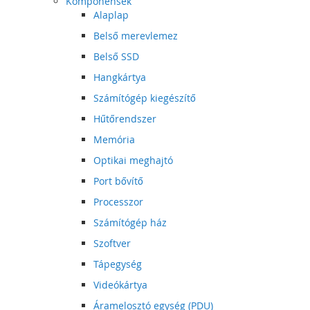
Komponensek
Alaplap
Belső merevlemez
Belső SSD
Hangkártya
Számítógép kiegészítő
Hűtőrendszer
Memória
Optikai meghajtó
Port bővítő
Processzor
Számítógép ház
Szoftver
Tápegység
Videókártya
Áramelosztó egység (PDU)