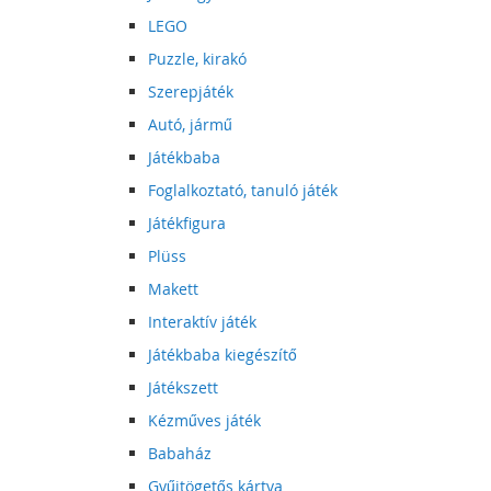
LEGO
Puzzle, kirakó
Szerepjáték
Autó, jármű
Játékbaba
Foglalkoztató, tanuló játék
Játékfigura
Plüss
Makett
Interaktív játék
Játékbaba kiegészítő
Játékszett
Kézműves játék
Babaház
Gyűjtögetős kártya