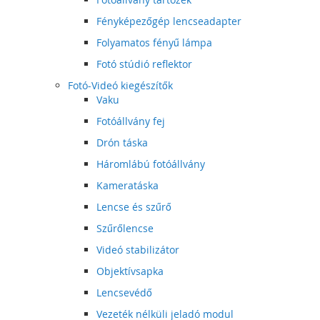
Fényképezőgép lencseadapter
Folyamatos fényű lámpa
Fotó stúdió reflektor
Fotó-Videó kiegészítők
Vaku
Fotóállvány fej
Drón táska
Háromlábú fotóállvány
Kameratáska
Lencse és szűrő
Szűrőlencse
Videó stabilizátor
Objektívsapka
Lencsevédő
Vezeték nélküli jeladó modul