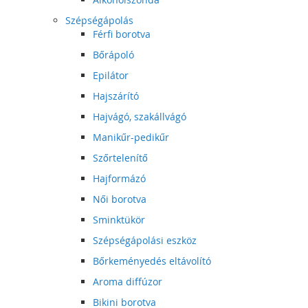
Szépségápolás
Férfi borotva
Bőrápoló
Epilátor
Hajszárító
Hajvágó, szakállvágó
Manikűr-pedikűr
Szőrtelenítő
Hajformázó
Női borotva
Sminktükör
Szépségápolási eszköz
Bőrkeményedés eltávolító
Aroma diffúzor
Bikini borotva