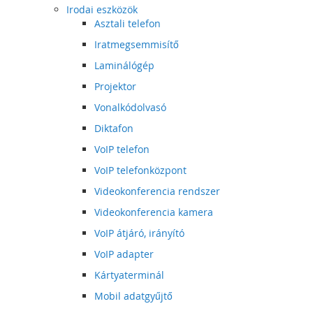
Irodai eszközök
Asztali telefon
Iratmegsemmisítő
Laminálógép
Projektor
Vonalkódolvasó
Diktafon
VoIP telefon
VoIP telefonközpont
Videokonferencia rendszer
Videokonferencia kamera
VoIP átjáró, irányító
VoIP adapter
Kártyaterminál
Mobil adatgyűjtő