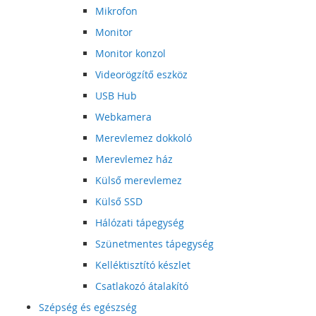
Mikrofon
Monitor
Monitor konzol
Videorögzítő eszköz
USB Hub
Webkamera
Merevlemez dokkoló
Merevlemez ház
Külső merevlemez
Külső SSD
Hálózati tápegység
Szünetmentes tápegység
Kelléktisztító készlet
Csatlakozó átalakító
Szépség és egészség