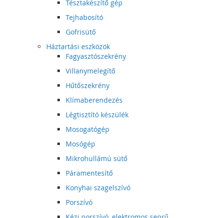
Tésztakészítő gép
Tejhabosító
Gofrisütő
Háztartási eszközök
Fagyasztószekrény
Villanymelegítő
Hűtőszekrény
Klímaberendezés
Légtisztító készülék
Mosogatógép
Mosógép
Mikrohullámú sütő
Páramentesítő
Konyhai szagelszívó
Porszívó
Kézi porszívó, elektromos seprű