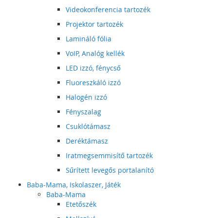
Videokonferencia tartozék
Projektor tartozék
Lamináló fólia
VoIP, Analóg kellék
LED izzó, fénycső
Fluoreszkáló izzó
Halogén izzó
Fényszalag
Csuklótámasz
Deréktámasz
Iratmegsemmisítő tartozék
Sűrített levegős portalanító
Baba-Mama, Iskolaszer, Játék
Baba-Mama
Etetőszék