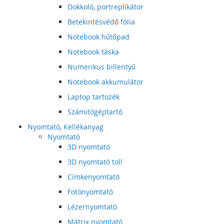
Dokkoló, portreplikátor
Betekintésvédő fólia
Notebook hűtőpad
Notebook táska
Numerikus billentyű
Notebook akkumulátor
Laptop tartozék
Számitógéptartó
Nyomtató, Kellékanyag
Nyomtató
3D nyomtató
3D nyomtató toll
Címkenyomtató
Fotónyomtató
Lézernyomtató
Mátrix nyomtató