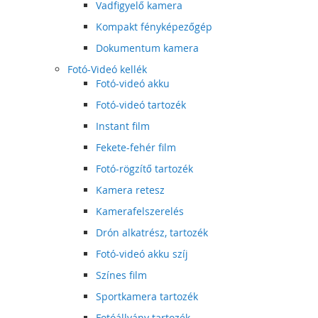
Vadfigyelő kamera
Kompakt fényképezőgép
Dokumentum kamera
Fotó-Videó kellék
Fotó-videó akku
Fotó-videó tartozék
Instant film
Fekete-fehér film
Fotó-rögzítő tartozék
Kamera retesz
Kamerafelszerelés
Drón alkatrész, tartozék
Fotó-videó akku szíj
Színes film
Sportkamera tartozék
Fotóállvány tartozék