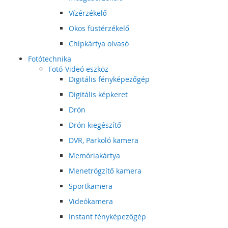
Vízérzékelő
Okos füstérzékelő
Chipkártya olvasó
Fotótechnika
Fotó-Videó eszköz
Digitális fényképezőgép
Digitális képkeret
Drón
Drón kiegészítő
DVR, Parkoló kamera
Memóriakártya
Menetrögzítő kamera
Sportkamera
Videókamera
Instant fényképezőgép