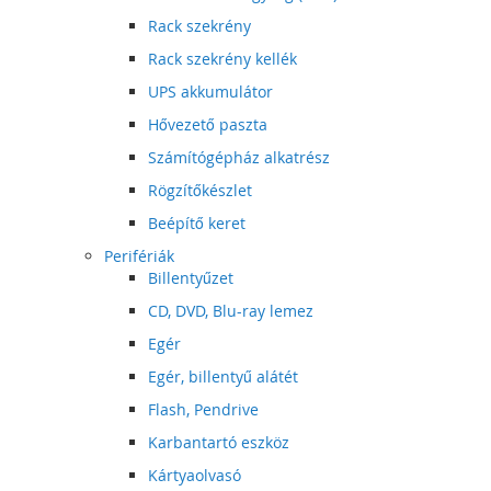
Rack szekrény
Rack szekrény kellék
UPS akkumulátor
Hővezető paszta
Számítógépház alkatrész
Rögzítőkészlet
Beépítő keret
Perifériák
Billentyűzet
CD, DVD, Blu-ray lemez
Egér
Egér, billentyű alátét
Flash, Pendrive
Karbantartó eszköz
Kártyaolvasó