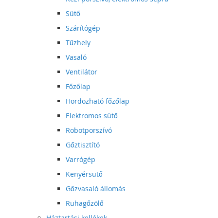
Sütő
Szárítógép
Tűzhely
Vasaló
Ventilátor
Főzőlap
Hordozható főzőlap
Elektromos sütő
Robotporszívó
Gőztisztító
Varrógép
Kenyérsütő
Gőzvasaló állomás
Ruhagőzölő
Háztartási kellékek