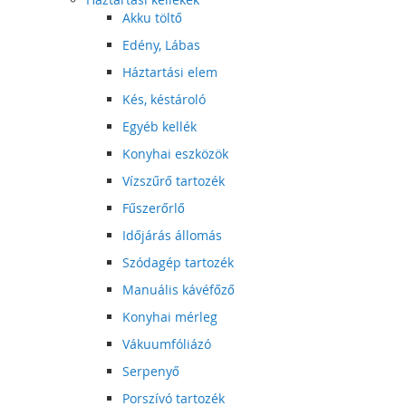
Akku töltő
Edény, Lábas
Háztartási elem
Kés, késtároló
Egyéb kellék
Konyhai eszközök
Vízszűrő tartozék
Fűszerőrlő
Időjárás állomás
Szódagép tartozék
Manuális kávéfőző
Konyhai mérleg
Vákuumfóliázó
Serpenyő
Porszívó tartozék