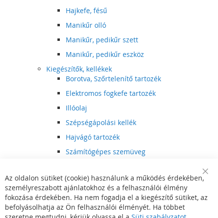
Hajkefe, fésű
Manikűr olló
Manikűr, pedikűr szett
Manikűr, pedikűr eszköz
Kiegészítők, kellékek
Borotva, Szőrtelenítő tartozék
Elektromos fogkefe tartozék
Illóolaj
Szépségápolási kellék
Hajvágó tartozék
Számítógépes szemüveg
Egészségápolási kellék
Az oldalon sütiket (cookie) használunk a működés érdekében,
Hajvágó kiegészítő
Clo
személyreszabott ajánlatokhoz és a felhasználói élmény
Coo
Szórakoztató elektronika
Bar
fokozása érdekében. Ha nem fogadja el a kiegészítő sütiket, az
Multimédia
befolyásolhatja az Ön felhasználói élményét. Ha többet
DVD, BluRay lejátszó
szeretne megtudni, kérjük olvassa el a
Süti szabályzatot