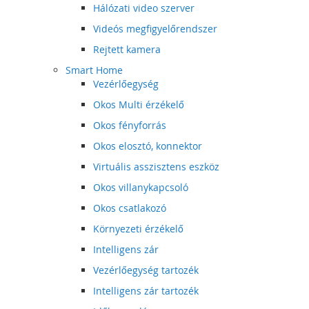
Hálózati video szerver
Videós megfigyelőrendszer
Rejtett kamera
Smart Home
Vezérlőegység
Okos Multi érzékelő
Okos fényforrás
Okos elosztó, konnektor
Virtuális asszisztens eszköz
Okos villanykapcsoló
Okos csatlakozó
Környezeti érzékelő
Intelligens zár
Vezérlőegység tartozék
Intelligens zár tartozék