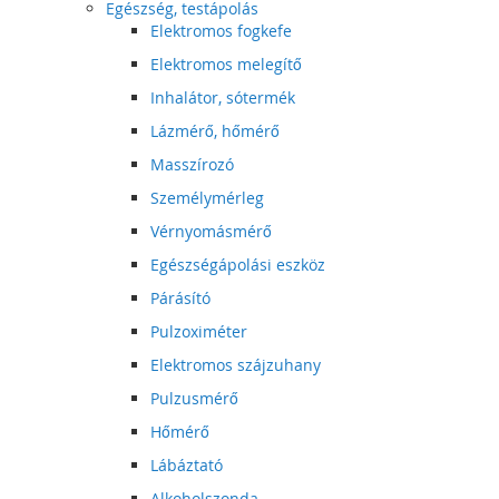
Egészség, testápolás
Elektromos fogkefe
Elektromos melegítő
Inhalátor, sótermék
Lázmérő, hőmérő
Masszírozó
Személymérleg
Vérnyomásmérő
Egészségápolási eszköz
Párásító
Pulzoximéter
Elektromos szájzuhany
Pulzusmérő
Hőmérő
Lábáztató
Alkoholszonda