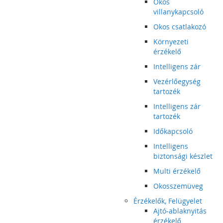
Okos
villanykapcsoló
Okos csatlakozó
Környezeti
érzékelő
Intelligens zár
Vezérlőegység
tartozék
Intelligens zár
tartozék
Időkapcsoló
Intelligens
biztonsági készlet
Multi érzékelő
Okosszemüveg
Érzékelők, Felügyelet
Ajtó-ablaknyitás
érzékelő