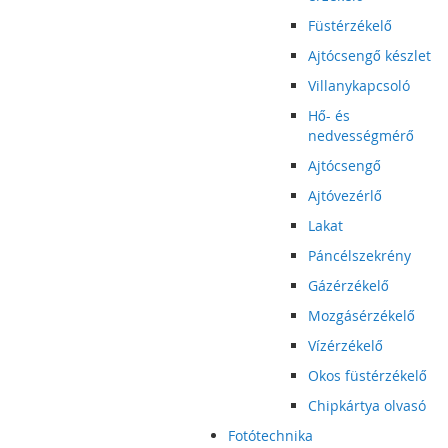
Füstérzékelő
Ajtócsengő készlet
Villanykapcsoló
Hő- és
nedvességmérő
Ajtócsengő
Ajtóvezérlő
Lakat
Páncélszekrény
Gázérzékelő
Mozgásérzékelő
Vízérzékelő
Okos füstérzékelő
Chipkártya olvasó
Fotótechnika