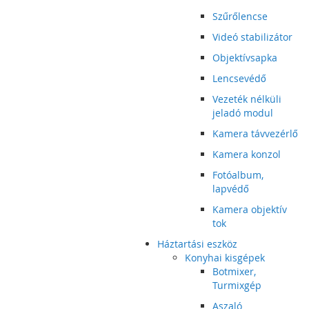
Szűrőlencse
Videó stabilizátor
Objektívsapka
Lencsevédő
Vezeték nélküli
jeladó modul
Kamera távvezérlő
Kamera konzol
Fotóalbum,
lapvédő
Kamera objektív
tok
Háztartási eszköz
Konyhai kisgépek
Botmixer,
Turmixgép
Aszaló