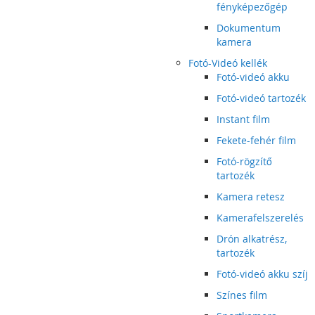
fényképezőgép
Dokumentum
kamera
Fotó-Videó kellék
Fotó-videó akku
Fotó-videó tartozék
Instant film
Fekete-fehér film
Fotó-rögzítő
tartozék
Kamera retesz
Kamerafelszerelés
Drón alkatrész,
tartozék
Fotó-videó akku szíj
Színes film