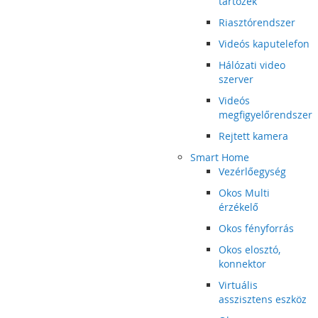
tartozék
Riasztórendszer
Videós kaputelefon
Hálózati video
szerver
Videós
megfigyelőrendszer
Rejtett kamera
Smart Home
Vezérlőegység
Okos Multi
érzékelő
Okos fényforrás
Okos elosztó,
konnektor
Virtuális
asszisztens eszköz