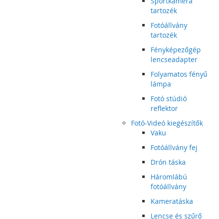
Sportkamera
tartozék
Fotóállvány
tartozék
Fényképezőgép
lencseadapter
Folyamatos fényű
lámpa
Fotó stúdió
reflektor
Fotó-Videó kiegészítők
Vaku
Fotóállvány fej
Drón táska
Háromlábú
fotóállvány
Kameratáska
Lencse és szűrő