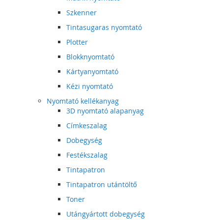
Szkenner
Tintasugaras nyomtató
Plotter
Blokknyomtató
Kártyanyomtató
Kézi nyomtató
Nyomtató kellékanyag
3D nyomtató alapanyag
Címkeszalag
Dobegység
Festékszalag
Tintapatron
Tintapatron utántöltő
Toner
Utángyártott dobegység