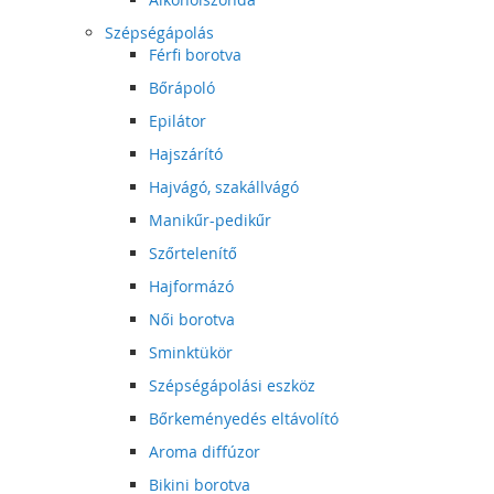
Szépségápolás
Férfi borotva
Bőrápoló
Epilátor
Hajszárító
Hajvágó, szakállvágó
Manikűr-pedikűr
Szőrtelenítő
Hajformázó
Női borotva
Sminktükör
Szépségápolási eszköz
Bőrkeményedés eltávolító
Aroma diffúzor
Bikini borotva