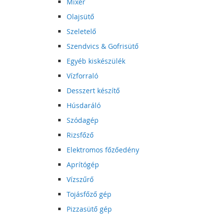
Mixer
Olajsütő
Szeletelő
Szendvics & Gofrisütő
Egyéb kiskészülék
Vízforraló
Desszert készítő
Húsdaráló
Szódagép
Rizsfőző
Elektromos főzőedény
Aprítógép
Vízszűrő
Tojásfőző gép
Pizzasütő gép