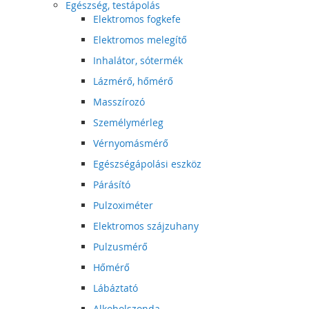
Egészség, testápolás
Elektromos fogkefe
Elektromos melegítő
Inhalátor, sótermék
Lázmérő, hőmérő
Masszírozó
Személymérleg
Vérnyomásmérő
Egészségápolási eszköz
Párásító
Pulzoximéter
Elektromos szájzuhany
Pulzusmérő
Hőmérő
Lábáztató
Alkoholszonda