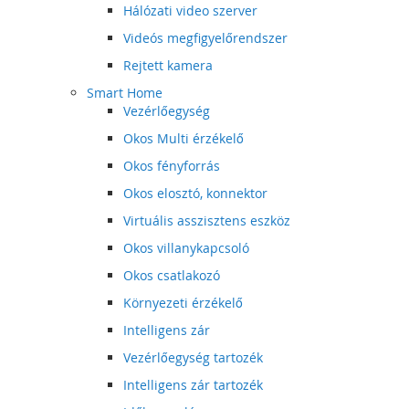
Hálózati video szerver
Videós megfigyelőrendszer
Rejtett kamera
Smart Home
Vezérlőegység
Okos Multi érzékelő
Okos fényforrás
Okos elosztó, konnektor
Virtuális asszisztens eszköz
Okos villanykapcsoló
Okos csatlakozó
Környezeti érzékelő
Intelligens zár
Vezérlőegység tartozék
Intelligens zár tartozék