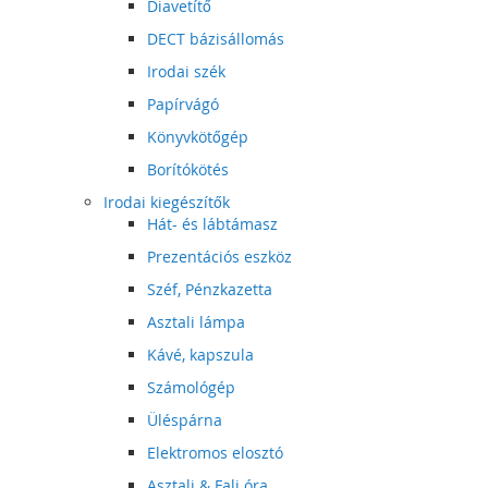
Diavetítő
DECT bázisállomás
Irodai szék
Papírvágó
Könyvkötőgép
Borítókötés
Irodai kiegészítők
Hát- és lábtámasz
Prezentációs eszköz
Széf, Pénzkazetta
Asztali lámpa
Kávé, kapszula
Számológép
Üléspárna
Elektromos elosztó
Asztali & Fali óra