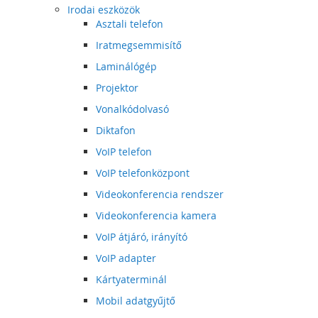
Irodai eszközök
Asztali telefon
Iratmegsemmisítő
Laminálógép
Projektor
Vonalkódolvasó
Diktafon
VoIP telefon
VoIP telefonközpont
Videokonferencia rendszer
Videokonferencia kamera
VoIP átjáró, irányító
VoIP adapter
Kártyaterminál
Mobil adatgyűjtő