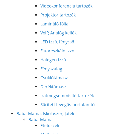
Videokonferencia tartozék
Projektor tartozék
Lamináló fólia
VoIP, Analóg kellék
LED izzó, fénycső
Fluoreszkáló izzó
Halogén izzó
Fényszalag
Csuklótámasz
Deréktámasz
Iratmegsemmisítő tartozék
Sűrített levegős portalanító
Baba-Mama, Iskolaszer, Játék
Baba-Mama
Etetőszék