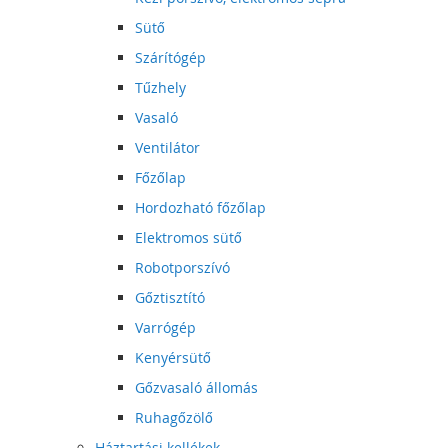
Sütő
Szárítógép
Tűzhely
Vasaló
Ventilátor
Főzőlap
Hordozható főzőlap
Elektromos sütő
Robotporszívó
Gőztisztító
Varrógép
Kenyérsütő
Gőzvasaló állomás
Ruhagőzölő
Háztartási kellékek