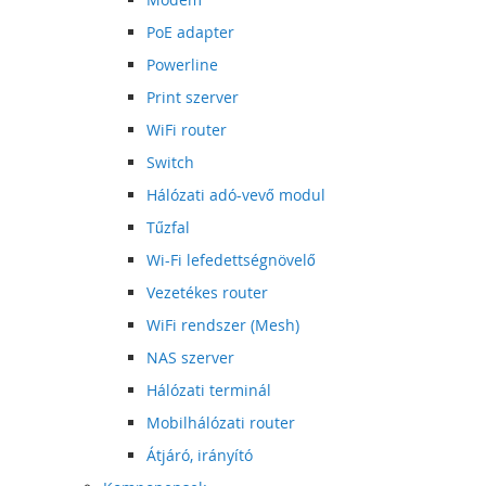
PoE adapter
Powerline
Print szerver
WiFi router
Switch
Hálózati adó-vevő modul
Tűzfal
Wi-Fi lefedettségnövelő
Vezetékes router
WiFi rendszer (Mesh)
NAS szerver
Hálózati terminál
Mobilhálózati router
Átjáró, irányító