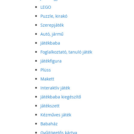
LEGO
Puzzle, kirakó
Szerepjáték
Autó, jármű
Játékbaba
Foglalkoztató, tanuló játék
Játékfigura
Plüss
Makett
Interaktív játék
Játékbaba kiegészítő
Játékszett
Kézműves játék
Babaház
Gyűjtögetős kártya