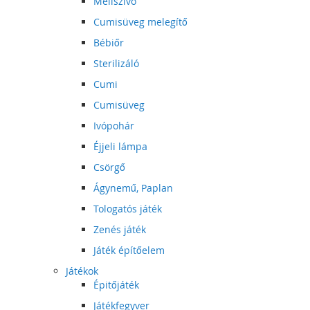
Mellszívó
Cumisüveg melegítő
Bébiőr
Sterilizáló
Cumi
Cumisüveg
Ivópohár
Éjjeli lámpa
Csörgő
Ágynemű, Paplan
Tologatós játék
Zenés játék
Játék építőelem
Játékok
Épitőjáték
Játékfegyver