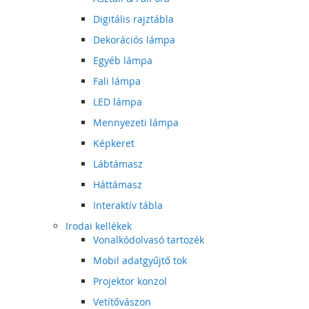
Digitális rajztábla
Dekorációs lámpa
Egyéb lámpa
Fali lámpa
LED lámpa
Mennyezeti lámpa
Képkeret
Lábtámasz
Háttámasz
Interaktív tábla
Irodai kellékek
Vonalkódolvasó tartozék
Mobil adatgyűjtő tok
Projektor konzol
Vetítővászon