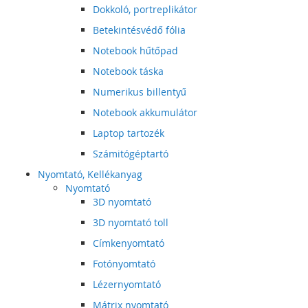
Dokkoló, portreplikátor
Betekintésvédő fólia
Notebook hűtőpad
Notebook táska
Numerikus billentyű
Notebook akkumulátor
Laptop tartozék
Számitógéptartó
Nyomtató, Kellékanyag
Nyomtató
3D nyomtató
3D nyomtató toll
Címkenyomtató
Fotónyomtató
Lézernyomtató
Mátrix nyomtató