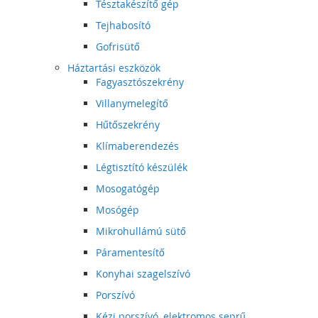
Tésztakészítő gép
Tejhabosító
Gofrisütő
Háztartási eszközök
Fagyasztószekrény
Villanymelegítő
Hűtőszekrény
Klímaberendezés
Légtisztító készülék
Mosogatógép
Mosógép
Mikrohullámú sütő
Páramentesítő
Konyhai szagelszívó
Porszívó
Kézi porszívó, elektromos seprű