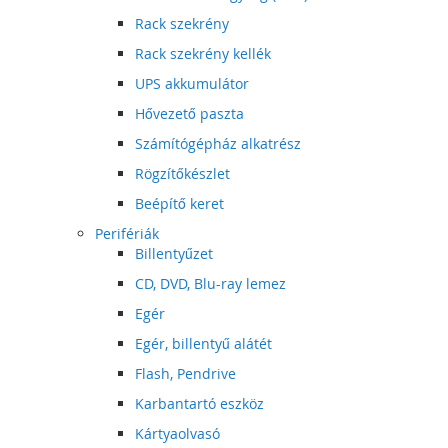
Rack szekrény
Rack szekrény kellék
UPS akkumulátor
Hővezető paszta
Számítógépház alkatrész
Rögzítőkészlet
Beépítő keret
Perifériák
Billentyűzet
CD, DVD, Blu-ray lemez
Egér
Egér, billentyű alátét
Flash, Pendrive
Karbantartó eszköz
Kártyaolvasó