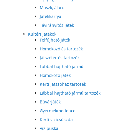
Maszk, álarc
Játékkártya
Távirányítós játék
Kültéri játékok
Felfújható játék
Homokozó és tartozék
Játszótér és tartozék
Lábbal hajtható jármű
Homokozó játék
Kerti játszóház tartozék
Lábbal hajtható jármű tartozék
Búvárjáték
Gyermekmedence
Kerti vízicsúszda
Vízipuska