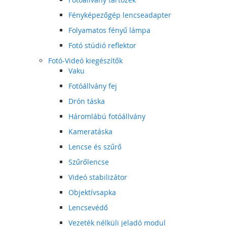
Fényképezőgép lencseadapter
Folyamatos fényű lámpa
Fotó stúdió reflektor
Fotó-Videó kiegészítők
Vaku
Fotóállvány fej
Drón táska
Háromlábú fotóállvány
Kameratáska
Lencse és szűrő
Szűrőlencse
Videó stabilizátor
Objektívsapka
Lencsevédő
Vezeték nélküli jeladó modul