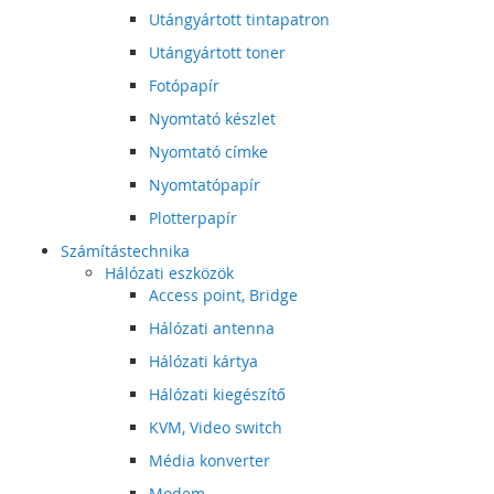
Utángyártott tintapatron
Utángyártott toner
Fotópapír
Nyomtató készlet
Nyomtató címke
Nyomtatópapír
Plotterpapír
Számítástechnika
Hálózati eszközök
Access point, Bridge
Hálózati antenna
Hálózati kártya
Hálózati kiegészítő
KVM, Video switch
Média konverter
Modem