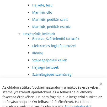
Hajkefe, fésű
Manikűr olló
Manikűr, pedikűr szett
Manikűr, pedikűr eszköz
Kiegészítők, kellékek
Borotva, Szőrtelenítő tartozék
Elektromos fogkefe tartozék
Illóolaj
Szépségápolási kellék
Hajvágó tartozék
Számítógépes szemüveg
Egészségápolási kellék
Az oldalon sütiket (cookie) használunk a működés érdekében,
Hajvágó kiegészítő
Clo
személyreszabott ajánlatokhoz és a felhasználói élmény
Coo
Szórakoztató elektronika
Bar
fokozása érdekében. Ha nem fogadja el a kiegészítő sütiket, az
Multimédia
befolyásolhatja az Ön felhasználói élményét. Ha többet
DVD, BluRay lejátszó
szeretne megtudni, kérjük olvassa el a
Süti szabályzatot