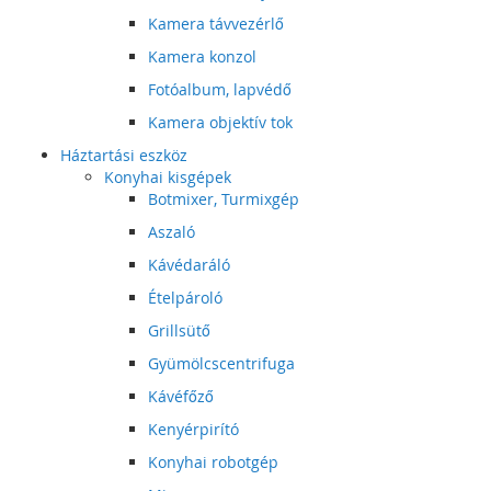
Kamera távvezérlő
Kamera konzol
Fotóalbum, lapvédő
Kamera objektív tok
Háztartási eszköz
Konyhai kisgépek
Botmixer, Turmixgép
Aszaló
Kávédaráló
Ételpároló
Grillsütő
Gyümölcscentrifuga
Kávéfőző
Kenyérpirító
Konyhai robotgép