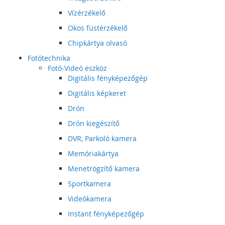
Vízérzékelő
Okos füstérzékelő
Chipkártya olvasó
Fotótechnika
Fotó-Videó eszköz
Digitális fényképezőgép
Digitális képkeret
Drón
Drón kiegészítő
DVR, Parkoló kamera
Memóriakártya
Menetrögzítő kamera
Sportkamera
Videókamera
Instant fényképezőgép