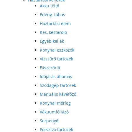
Akku töltő
Edény, Lábas
Háztartási elem
Kés, késtároló
Egyéb kellék
Konyhai eszközök
Vízszűrő tartozék
Fűszerőrlő
Időjárás állomás
Szódagép tartozék
Manuális kávéfőző
Konyhai mérleg
Vákuumfóliázó
Serpenyő
Porszívó tartozék