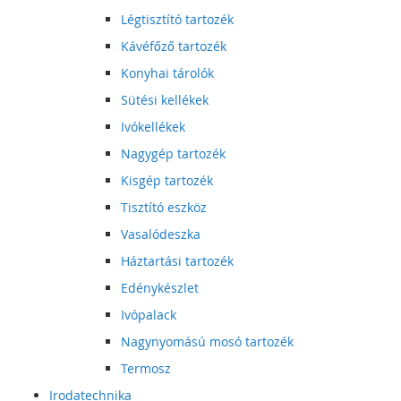
Légtisztító tartozék
Kávéfőző tartozék
Konyhai tárolók
Sütési kellékek
Ivókellékek
Nagygép tartozék
Kisgép tartozék
Tisztító eszköz
Vasalódeszka
Háztartási tartozék
Edénykészlet
Ivópalack
Nagynyomású mosó tartozék
Termosz
Irodatechnika