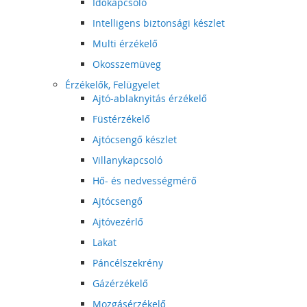
Időkapcsoló
Intelligens biztonsági készlet
Multi érzékelő
Okosszemüveg
Érzékelők, Felügyelet
Ajtó-ablaknyitás érzékelő
Füstérzékelő
Ajtócsengő készlet
Villanykapcsoló
Hő- és nedvességmérő
Ajtócsengő
Ajtóvezérlő
Lakat
Páncélszekrény
Gázérzékelő
Mozgásérzékelő