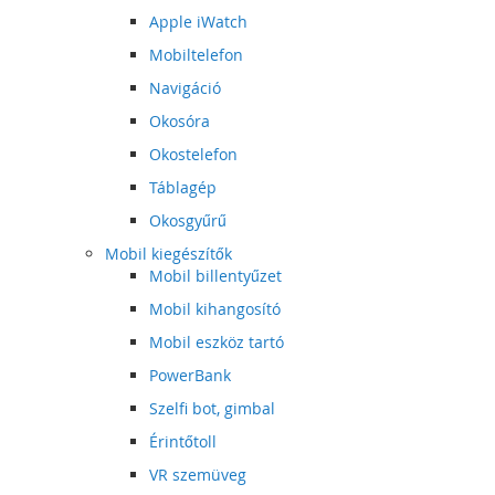
Apple iWatch
Mobiltelefon
Navigáció
Okosóra
Okostelefon
Táblagép
Okosgyűrű
Mobil kiegészítők
Mobil billentyűzet
Mobil kihangosító
Mobil eszköz tartó
PowerBank
Szelfi bot, gimbal
Érintőtoll
VR szemüveg