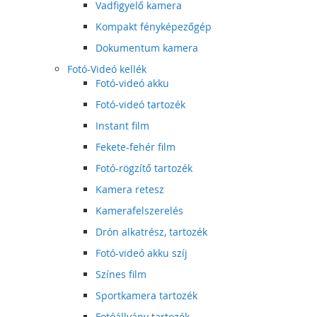
Vadfigyelő kamera
Kompakt fényképezőgép
Dokumentum kamera
Fotó-Videó kellék
Fotó-videó akku
Fotó-videó tartozék
Instant film
Fekete-fehér film
Fotó-rögzítő tartozék
Kamera retesz
Kamerafelszerelés
Drón alkatrész, tartozék
Fotó-videó akku szíj
Színes film
Sportkamera tartozék
Fotóállvány tartozék