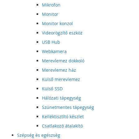
Mikrofon
Monitor
Monitor konzol
Videorögzítő eszköz
USB Hub
Webkamera
Merevlemez dokkoló
Merevlemez ház
Külső merevlemez
Külső SSD
Hálózati tápegység
Szünetmentes tápegység
Kelléktisztító készlet
Csatlakozó átalakító
Szépség és egészség