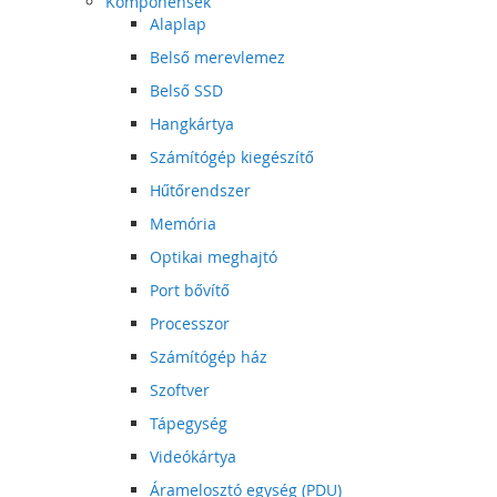
Komponensek
Alaplap
Belső merevlemez
Belső SSD
Hangkártya
Számítógép kiegészítő
Hűtőrendszer
Memória
Optikai meghajtó
Port bővítő
Processzor
Számítógép ház
Szoftver
Tápegység
Videókártya
Áramelosztó egység (PDU)