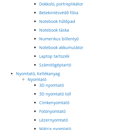
Dokkoló, portreplikátor
Betekintésvédő fólia
Notebook hűtőpad
Notebook táska
Numerikus billentyű
Notebook akkumulátor
Laptop tartozék
Számitógéptartó
Nyomtató, Kellékanyag
Nyomtató
3D nyomtató
3D nyomtató toll
Címkenyomtató
Fotónyomtató
Lézernyomtató
Mátrix nyomtató