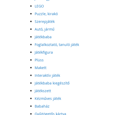
LEGO
Puzzle, kirakó
Szerepjáték
Autó, jármű
Játékbaba
Foglalkoztató, tanuló játék
Játékfigura
Plüss
Makett
Interaktív játék
Játékbaba kiegészítő
Játékszett
Kézműves játék
Babaház
Gyűjtögetős kártya