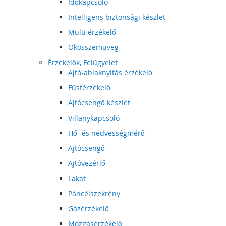
Időkapcsoló
Intelligens biztonsági készlet
Multi érzékelő
Okosszemüveg
Érzékelők, Felügyelet
Ajtó-ablaknyitás érzékelő
Füstérzékelő
Ajtócsengő készlet
Villanykapcsoló
Hő- és nedvességmérő
Ajtócsengő
Ajtóvezérlő
Lakat
Páncélszekrény
Gázérzékelő
Mozgásérzékelő