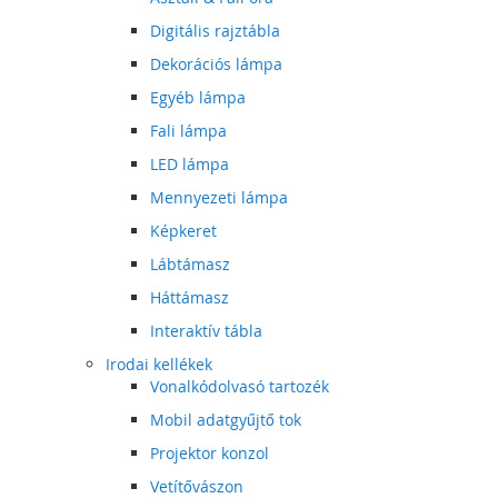
Digitális rajztábla
Dekorációs lámpa
Egyéb lámpa
Fali lámpa
LED lámpa
Mennyezeti lámpa
Képkeret
Lábtámasz
Háttámasz
Interaktív tábla
Irodai kellékek
Vonalkódolvasó tartozék
Mobil adatgyűjtő tok
Projektor konzol
Vetítővászon