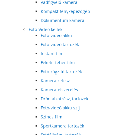
Vadfigyelő kamera
Kompakt fényképezőgép
Dokumentum kamera
Fotó-Videó kellék
Fotó-videó akku
Fotó-videó tartozék
Instant film
Fekete-fehér film
Fotó-rögzítő tartozék
Kamera retesz
Kamerafelszerelés
Drón alkatrész, tartozék
Fotó-videó akku szíj
Színes film
Sportkamera tartozék
Fotóállvány tartozék