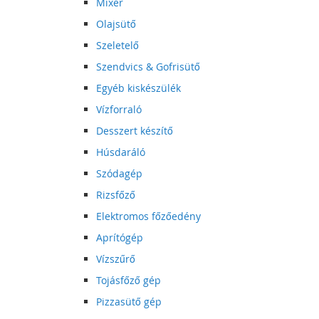
Mixer
Olajsütő
Szeletelő
Szendvics & Gofrisütő
Egyéb kiskészülék
Vízforraló
Desszert készítő
Húsdaráló
Szódagép
Rizsfőző
Elektromos főzőedény
Aprítógép
Vízszűrő
Tojásfőző gép
Pizzasütő gép