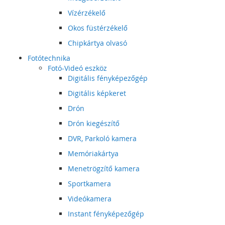
Vízérzékelő
Okos füstérzékelő
Chipkártya olvasó
Fotótechnika
Fotó-Videó eszköz
Digitális fényképezőgép
Digitális képkeret
Drón
Drón kiegészítő
DVR, Parkoló kamera
Memóriakártya
Menetrögzítő kamera
Sportkamera
Videókamera
Instant fényképezőgép