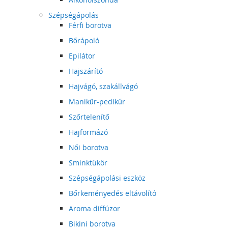
Szépségápolás
Férfi borotva
Bőrápoló
Epilátor
Hajszárító
Hajvágó, szakállvágó
Manikűr-pedikűr
Szőrtelenítő
Hajformázó
Női borotva
Sminktükör
Szépségápolási eszköz
Bőrkeményedés eltávolító
Aroma diffúzor
Bikini borotva