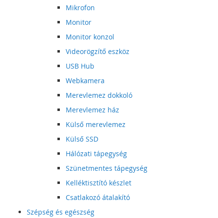
Mikrofon
Monitor
Monitor konzol
Videorögzítő eszköz
USB Hub
Webkamera
Merevlemez dokkoló
Merevlemez ház
Külső merevlemez
Külső SSD
Hálózati tápegység
Szünetmentes tápegység
Kelléktisztító készlet
Csatlakozó átalakító
Szépség és egészség