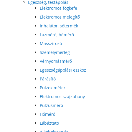
Egészség, testápolás
Elektromos fogkefe
Elektromos melegítő
Inhalátor, sótermék
Lázmérő, hőmérő
Masszírozó
Személymérleg
Vérnyomásmérő
Egészségápolási eszköz
Párásító
Pulzoximéter
Elektromos szájzuhany
Pulzusmérő
Hőmérő
Lábáztató
Alkoholszonda