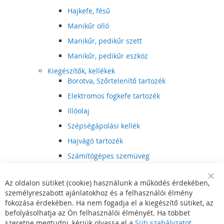
Hajkefe, fésű
Manikűr olló
Manikűr, pedikűr szett
Manikűr, pedikűr eszköz
Kiegészítők, kellékek
Borotva, Szőrtelenítő tartozék
Elektromos fogkefe tartozék
Illóolaj
Szépségápolási kellék
Hajvágó tartozék
Számítógépes szemüveg
Egészségápolási kellék
Az oldalon sütiket (cookie) használunk a működés érdekében,
Hajvágó kiegészítő
Clo
személyreszabott ajánlatokhoz és a felhasználói élmény
Coo
Szórakoztató elektronika
Bar
fokozása érdekében. Ha nem fogadja el a kiegészítő sütiket, az
Multimédia
befolyásolhatja az Ön felhasználói élményét. Ha többet
DVD, BluRay lejátszó
szeretne megtudni, kérjük olvassa el a
Süti szabályzatot