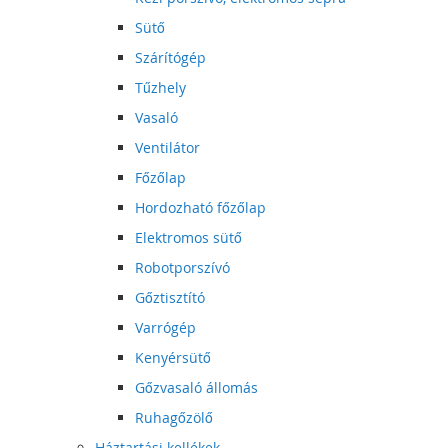
Sütő
Szárítógép
Tűzhely
Vasaló
Ventilátor
Főzőlap
Hordozható főzőlap
Elektromos sütő
Robotporszívó
Gőztisztító
Varrógép
Kenyérsütő
Gőzvasaló állomás
Ruhagőzölő
Háztartási kellékek