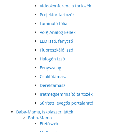
Videokonferencia tartozék
Projektor tartozék
Lamináló fólia
VoIP, Analóg kellék
LED izzó, fénycső
Fluoreszkáló izzó
Halogén izzó
Fényszalag
Csuklótámasz
Deréktámasz
Iratmegsemmisítő tartozék
Sűrített levegős portalanító
Baba-Mama, Iskolaszer, Játék
Baba-Mama
Etetőszék