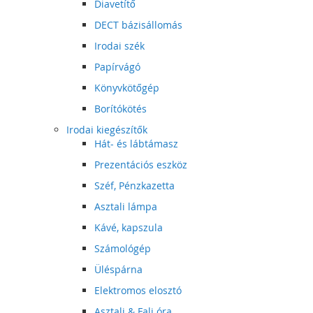
Diavetítő
DECT bázisállomás
Irodai szék
Papírvágó
Könyvkötőgép
Borítókötés
Irodai kiegészítők
Hát- és lábtámasz
Prezentációs eszköz
Széf, Pénzkazetta
Asztali lámpa
Kávé, kapszula
Számológép
Üléspárna
Elektromos elosztó
Asztali & Fali óra