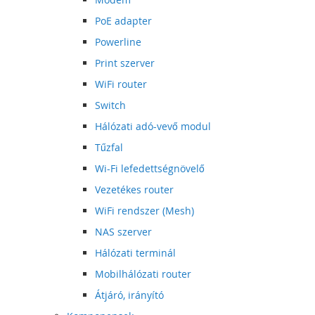
PoE adapter
Powerline
Print szerver
WiFi router
Switch
Hálózati adó-vevő modul
Tűzfal
Wi-Fi lefedettségnövelő
Vezetékes router
WiFi rendszer (Mesh)
NAS szerver
Hálózati terminál
Mobilhálózati router
Átjáró, irányító