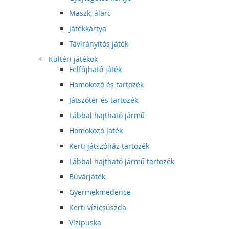
Maszk, álarc
Játékkártya
Távirányítós játék
Kültéri játékok
Felfújható játék
Homokozó és tartozék
Játszótér és tartozék
Lábbal hajtható jármű
Homokozó játék
Kerti játszóház tartozék
Lábbal hajtható jármű tartozék
Búvárjáték
Gyermekmedence
Kerti vízicsúszda
Vízipuska