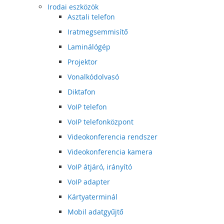
Irodai eszközök
Asztali telefon
Iratmegsemmisítő
Laminálógép
Projektor
Vonalkódolvasó
Diktafon
VoIP telefon
VoIP telefonközpont
Videokonferencia rendszer
Videokonferencia kamera
VoIP átjáró, irányító
VoIP adapter
Kártyaterminál
Mobil adatgyűjtő