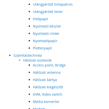
Utángyártott tintapatron
Utángyártott toner
Fotópapír
Nyomtató készlet
Nyomtató címke
Nyomtatópapír
Plotterpapír
Számítástechnika
Hálózati eszközök
Access point, Bridge
Hálózati antenna
Hálózati kártya
Hálózati kiegészítő
KVM, Video switch
Média konverter
Modem