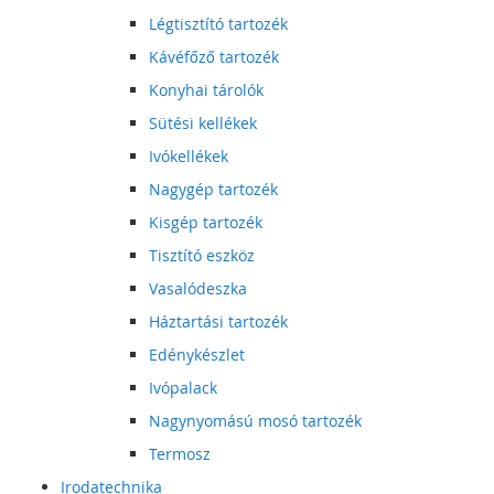
Légtisztító tartozék
Kávéfőző tartozék
Konyhai tárolók
Sütési kellékek
Ivókellékek
Nagygép tartozék
Kisgép tartozék
Tisztító eszköz
Vasalódeszka
Háztartási tartozék
Edénykészlet
Ivópalack
Nagynyomású mosó tartozék
Termosz
Irodatechnika