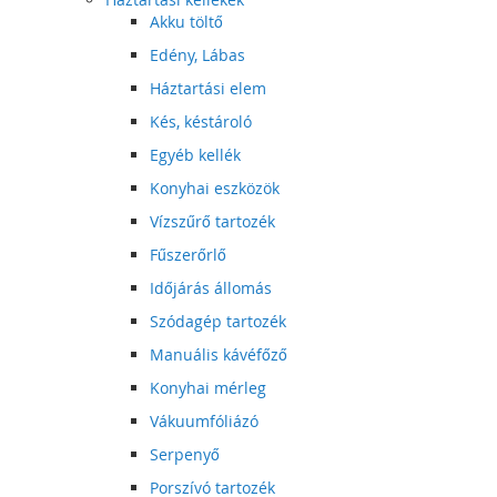
Akku töltő
Edény, Lábas
Háztartási elem
Kés, késtároló
Egyéb kellék
Konyhai eszközök
Vízszűrő tartozék
Fűszerőrlő
Időjárás állomás
Szódagép tartozék
Manuális kávéfőző
Konyhai mérleg
Vákuumfóliázó
Serpenyő
Porszívó tartozék