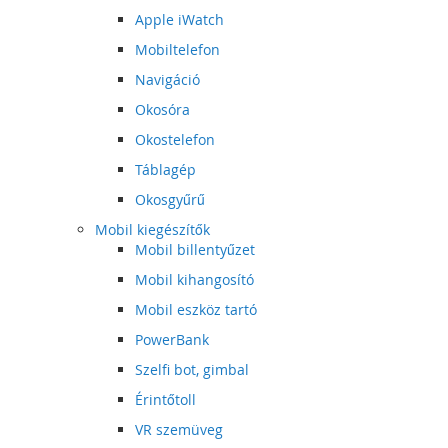
Apple iWatch
Mobiltelefon
Navigáció
Okosóra
Okostelefon
Táblagép
Okosgyűrű
Mobil kiegészítők
Mobil billentyűzet
Mobil kihangosító
Mobil eszköz tartó
PowerBank
Szelfi bot, gimbal
Érintőtoll
VR szemüveg