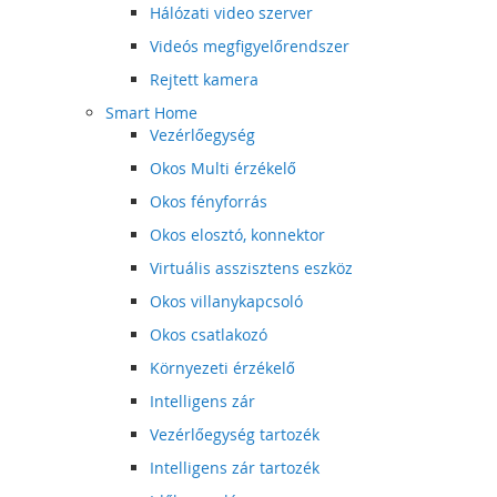
Hálózati video szerver
Videós megfigyelőrendszer
Rejtett kamera
Smart Home
Vezérlőegység
Okos Multi érzékelő
Okos fényforrás
Okos elosztó, konnektor
Virtuális asszisztens eszköz
Okos villanykapcsoló
Okos csatlakozó
Környezeti érzékelő
Intelligens zár
Vezérlőegység tartozék
Intelligens zár tartozék