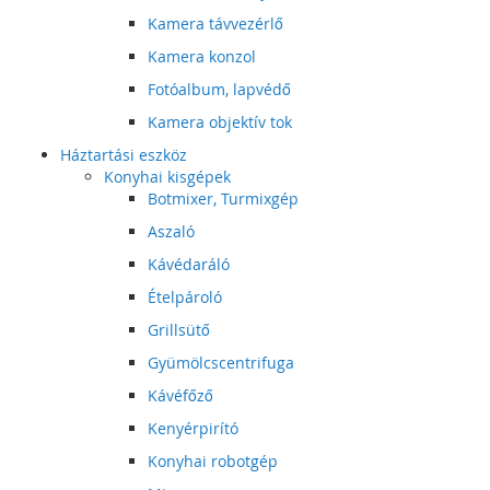
Kamera távvezérlő
Kamera konzol
Fotóalbum, lapvédő
Kamera objektív tok
Háztartási eszköz
Konyhai kisgépek
Botmixer, Turmixgép
Aszaló
Kávédaráló
Ételpároló
Grillsütő
Gyümölcscentrifuga
Kávéfőző
Kenyérpirító
Konyhai robotgép