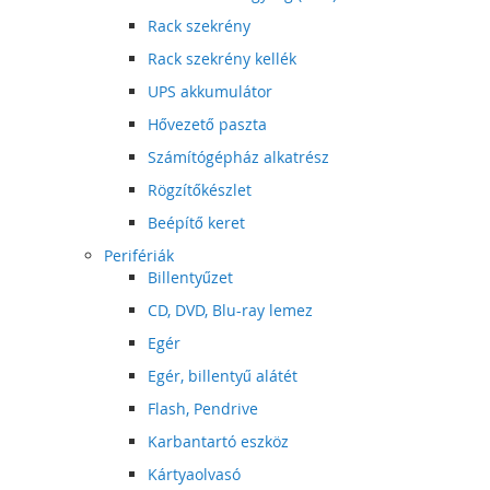
Rack szekrény
Rack szekrény kellék
UPS akkumulátor
Hővezető paszta
Számítógépház alkatrész
Rögzítőkészlet
Beépítő keret
Perifériák
Billentyűzet
CD, DVD, Blu-ray lemez
Egér
Egér, billentyű alátét
Flash, Pendrive
Karbantartó eszköz
Kártyaolvasó