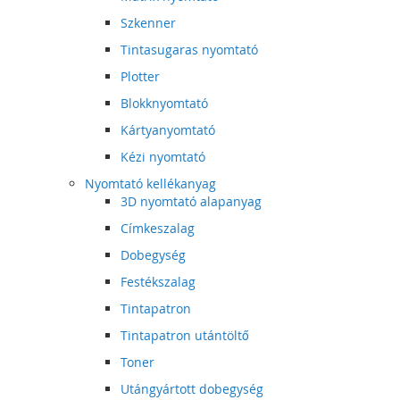
Szkenner
Tintasugaras nyomtató
Plotter
Blokknyomtató
Kártyanyomtató
Kézi nyomtató
Nyomtató kellékanyag
3D nyomtató alapanyag
Címkeszalag
Dobegység
Festékszalag
Tintapatron
Tintapatron utántöltő
Toner
Utángyártott dobegység