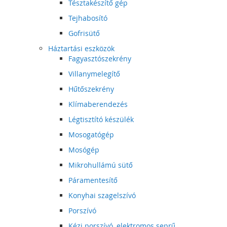
Tésztakészítő gép
Tejhabosító
Gofrisütő
Háztartási eszközök
Fagyasztószekrény
Villanymelegítő
Hűtőszekrény
Klímaberendezés
Légtisztító készülék
Mosogatógép
Mosógép
Mikrohullámú sütő
Páramentesítő
Konyhai szagelszívó
Porszívó
Kézi porszívó, elektromos seprű