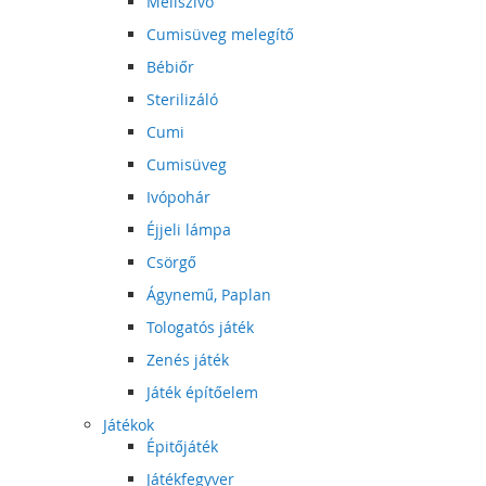
Mellszívó
Cumisüveg melegítő
Bébiőr
Sterilizáló
Cumi
Cumisüveg
Ivópohár
Éjjeli lámpa
Csörgő
Ágynemű, Paplan
Tologatós játék
Zenés játék
Játék építőelem
Játékok
Épitőjáték
Játékfegyver