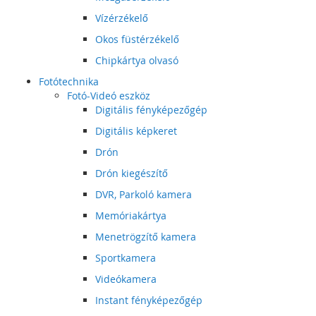
Vízérzékelő
Okos füstérzékelő
Chipkártya olvasó
Fotótechnika
Fotó-Videó eszköz
Digitális fényképezőgép
Digitális képkeret
Drón
Drón kiegészítő
DVR, Parkoló kamera
Memóriakártya
Menetrögzítő kamera
Sportkamera
Videókamera
Instant fényképezőgép