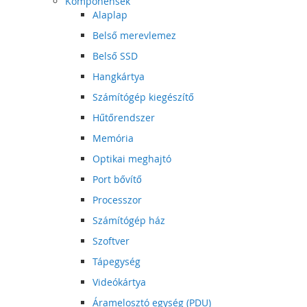
Komponensek
Alaplap
Belső merevlemez
Belső SSD
Hangkártya
Számítógép kiegészítő
Hűtőrendszer
Memória
Optikai meghajtó
Port bővítő
Processzor
Számítógép ház
Szoftver
Tápegység
Videókártya
Áramelosztó egység (PDU)