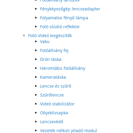
Fényképezőgép lencseadapter
Folyamatos fényű lámpa
Fotó stúdió reflektor
Fotó-Videó kiegészítők
Vaku
Fotóállvány fej
Drón táska
Háromlábú fotóállvány
Kameratáska
Lencse és szűrő
Szűrőlencse
Videó stabilizátor
Objektívsapka
Lencsevédő
Vezeték nélküli jeladó modul