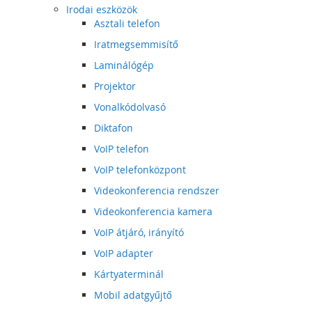
Irodai eszközök
Asztali telefon
Iratmegsemmisítő
Laminálógép
Projektor
Vonalkódolvasó
Diktafon
VoIP telefon
VoIP telefonközpont
Videokonferencia rendszer
Videokonferencia kamera
VoIP átjáró, irányító
VoIP adapter
Kártyaterminál
Mobil adatgyűjtő