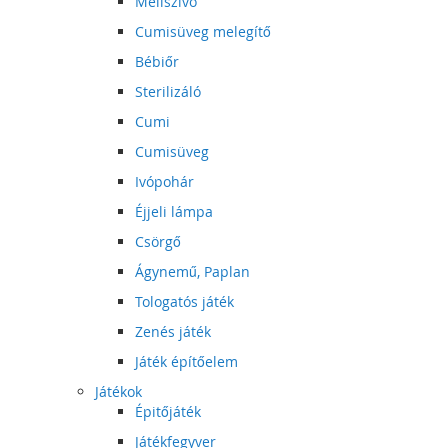
Mellszívó
Cumisüveg melegítő
Bébiőr
Sterilizáló
Cumi
Cumisüveg
Ivópohár
Éjjeli lámpa
Csörgő
Ágynemű, Paplan
Tologatós játék
Zenés játék
Játék építőelem
Játékok
Épitőjáték
Játékfegyver