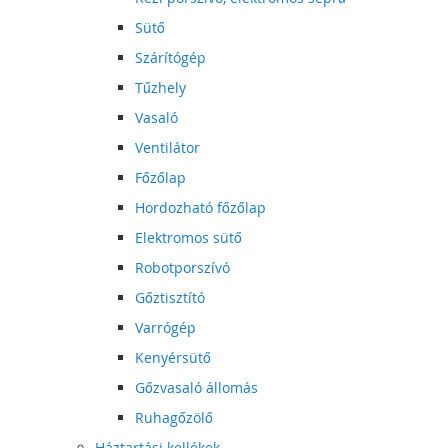
Sütő
Szárítógép
Tűzhely
Vasaló
Ventilátor
Főzőlap
Hordozható főzőlap
Elektromos sütő
Robotporszívó
Gőztisztító
Varrógép
Kenyérsütő
Gőzvasaló állomás
Ruhagőzölő
Háztartási kellékek