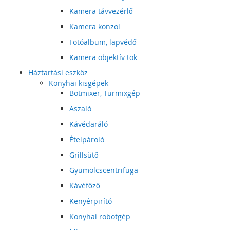
Kamera távvezérlő
Kamera konzol
Fotóalbum, lapvédő
Kamera objektív tok
Háztartási eszköz
Konyhai kisgépek
Botmixer, Turmixgép
Aszaló
Kávédaráló
Ételpároló
Grillsütő
Gyümölcscentrifuga
Kávéfőző
Kenyérpirító
Konyhai robotgép