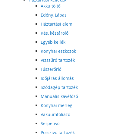
Akku töltő
Edény, Lábas
Háztartási elem
Kés, késtároló
Egyéb kellék
Konyhai eszközök
Vízszűrő tartozék
Fűszerőrlő
Időjárás állomás
Szódagép tartozék
Manuális kávéfőző
Konyhai mérleg
Vákuumfóliázó
Serpenyő
Porszívó tartozék