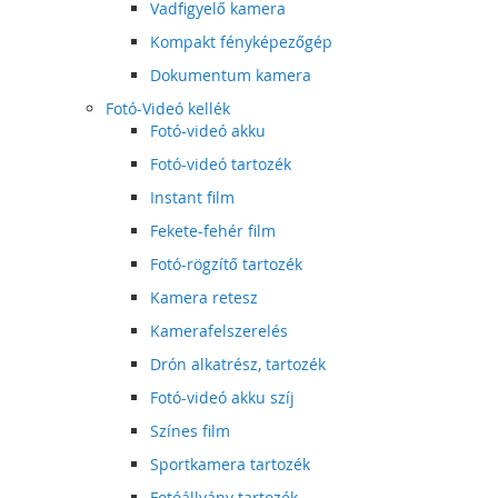
Vadfigyelő kamera
Kompakt fényképezőgép
Dokumentum kamera
Fotó-Videó kellék
Fotó-videó akku
Fotó-videó tartozék
Instant film
Fekete-fehér film
Fotó-rögzítő tartozék
Kamera retesz
Kamerafelszerelés
Drón alkatrész, tartozék
Fotó-videó akku szíj
Színes film
Sportkamera tartozék
Fotóállvány tartozék