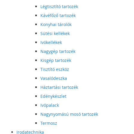
Légtisztító tartozék
Kávéfőző tartozék
Konyhai tárolók
Sütési kellékek
Ivókellékek
Nagygép tartozék
Kisgép tartozék
Tisztító eszköz
Vasalódeszka
Háztartási tartozék
Edénykészlet
Ivópalack
Nagynyomású mosó tartozék
Termosz
Irodatechnika