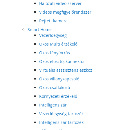
Hálózati video szerver
Videós megfigyelőrendszer
Rejtett kamera
Smart Home
Vezérlőegység
Okos Multi érzékelő
Okos fényforrás
Okos elosztó, konnektor
Virtuális asszisztens eszköz
Okos villanykapcsoló
Okos csatlakozó
Környezeti érzékelő
Intelligens zár
Vezérlőegység tartozék
Intelligens zár tartozék