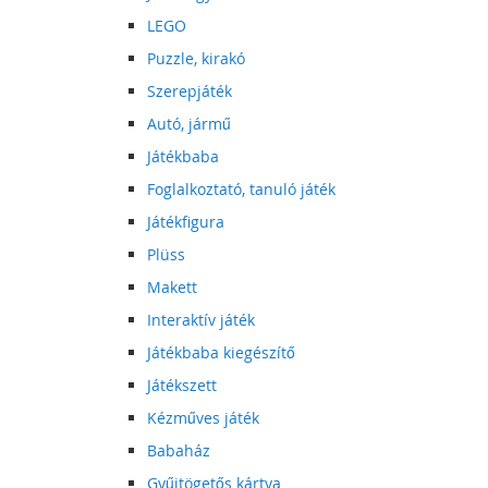
LEGO
Puzzle, kirakó
Szerepjáték
Autó, jármű
Játékbaba
Foglalkoztató, tanuló játék
Játékfigura
Plüss
Makett
Interaktív játék
Játékbaba kiegészítő
Játékszett
Kézműves játék
Babaház
Gyűjtögetős kártya