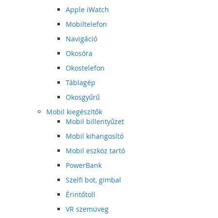
Apple iWatch
Mobiltelefon
Navigáció
Okosóra
Okostelefon
Táblagép
Okosgyűrű
Mobil kiegészítők
Mobil billentyűzet
Mobil kihangosító
Mobil eszköz tartó
PowerBank
Szelfi bot, gimbal
Érintőtoll
VR szemüveg