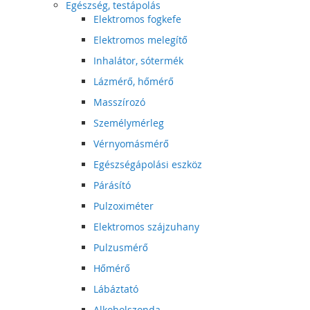
Egészség, testápolás
Elektromos fogkefe
Elektromos melegítő
Inhalátor, sótermék
Lázmérő, hőmérő
Masszírozó
Személymérleg
Vérnyomásmérő
Egészségápolási eszköz
Párásító
Pulzoximéter
Elektromos szájzuhany
Pulzusmérő
Hőmérő
Lábáztató
Alkoholszonda