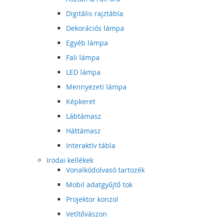
Digitális rajztábla
Dekorációs lámpa
Egyéb lámpa
Fali lámpa
LED lámpa
Mennyezeti lámpa
Képkeret
Lábtámasz
Háttámasz
Interaktív tábla
Irodai kellékek
Vonalkódolvasó tartozék
Mobil adatgyűjtő tok
Projektor konzol
Vetítővászon