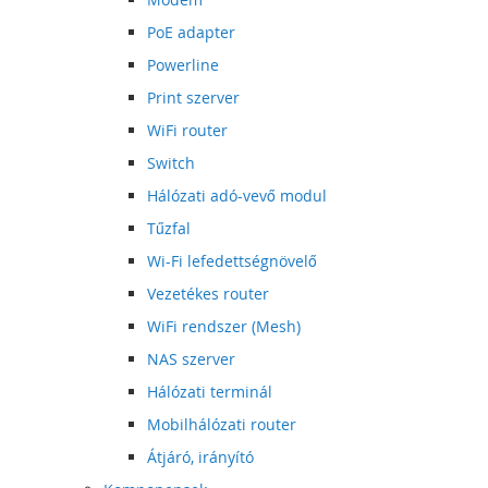
PoE adapter
Powerline
Print szerver
WiFi router
Switch
Hálózati adó-vevő modul
Tűzfal
Wi-Fi lefedettségnövelő
Vezetékes router
WiFi rendszer (Mesh)
NAS szerver
Hálózati terminál
Mobilhálózati router
Átjáró, irányító