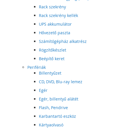
Rack szekrény
Rack szekrény kellék
UPS akkumulátor
Hővezető paszta
Számítógépház alkatrész
Rögzítőkészlet
Beépítő keret
Perifériák
Billentyűzet
CD, DVD, Blu-ray lemez
Egér
Egér, billentyű alátét
Flash, Pendrive
Karbantartó eszköz
Kártyaolvasó