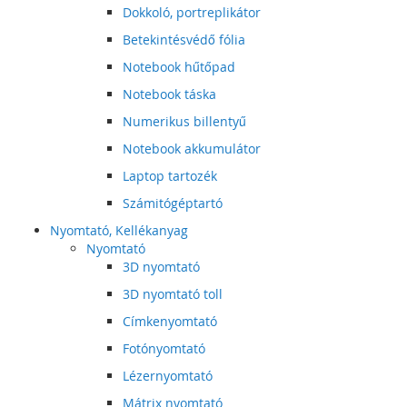
Dokkoló, portreplikátor
Betekintésvédő fólia
Notebook hűtőpad
Notebook táska
Numerikus billentyű
Notebook akkumulátor
Laptop tartozék
Számitógéptartó
Nyomtató, Kellékanyag
Nyomtató
3D nyomtató
3D nyomtató toll
Címkenyomtató
Fotónyomtató
Lézernyomtató
Mátrix nyomtató