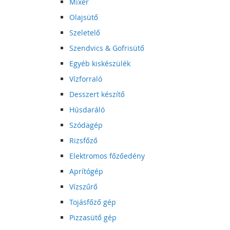
Mixer
Olajsütő
Szeletelő
Szendvics & Gofrisütő
Egyéb kiskészülék
Vízforraló
Desszert készítő
Húsdaráló
Szódagép
Rizsfőző
Elektromos főzőedény
Aprítógép
Vízszűrő
Tojásfőző gép
Pizzasütő gép