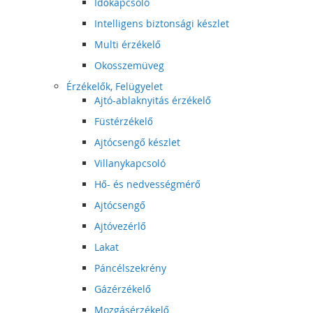
Időkapcsoló
Intelligens biztonsági készlet
Multi érzékelő
Okosszemüveg
Érzékelők, Felügyelet
Ajtó-ablaknyitás érzékelő
Füstérzékelő
Ajtócsengő készlet
Villanykapcsoló
Hő- és nedvességmérő
Ajtócsengő
Ajtóvezérlő
Lakat
Páncélszekrény
Gázérzékelő
Mozgásérzékelő