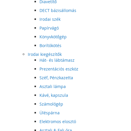
Diavetítő
DECT bázisállomás
Irodai szék
Papírvágó
Könyvkötőgép
Borítókötés
Irodai kiegészítők
Hát- és lábtámasz
Prezentációs eszköz
Széf, Pénzkazetta
Asztali lámpa
Kávé, kapszula
Számológép
Üléspárna
Elektromos elosztó
Asztali & Fali óra