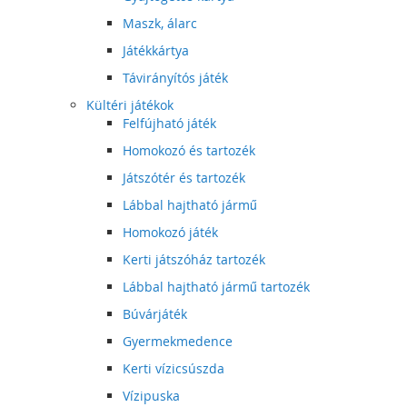
Maszk, álarc
Játékkártya
Távirányítós játék
Kültéri játékok
Felfújható játék
Homokozó és tartozék
Játszótér és tartozék
Lábbal hajtható jármű
Homokozó játék
Kerti játszóház tartozék
Lábbal hajtható jármű tartozék
Búvárjáték
Gyermekmedence
Kerti vízicsúszda
Vízipuska