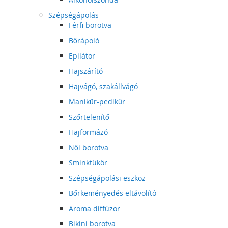
Szépségápolás
Férfi borotva
Bőrápoló
Epilátor
Hajszárító
Hajvágó, szakállvágó
Manikűr-pedikűr
Szőrtelenítő
Hajformázó
Női borotva
Sminktükör
Szépségápolási eszköz
Bőrkeményedés eltávolító
Aroma diffúzor
Bikini borotva