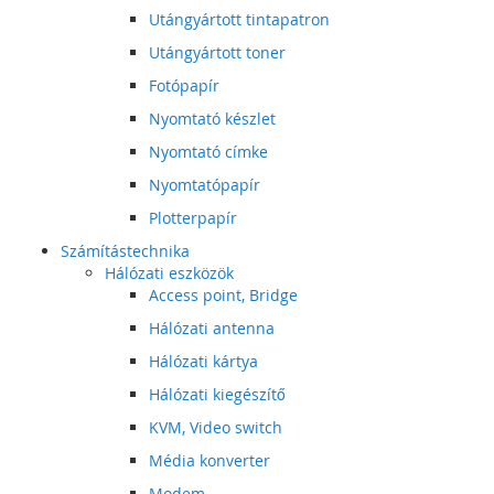
Utángyártott tintapatron
Utángyártott toner
Fotópapír
Nyomtató készlet
Nyomtató címke
Nyomtatópapír
Plotterpapír
Számítástechnika
Hálózati eszközök
Access point, Bridge
Hálózati antenna
Hálózati kártya
Hálózati kiegészítő
KVM, Video switch
Média konverter
Modem