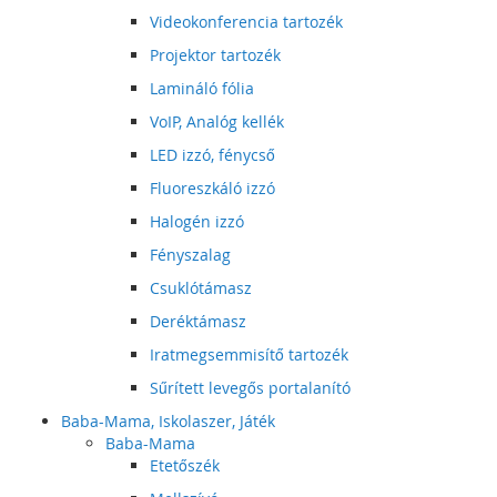
Videokonferencia tartozék
Projektor tartozék
Lamináló fólia
VoIP, Analóg kellék
LED izzó, fénycső
Fluoreszkáló izzó
Halogén izzó
Fényszalag
Csuklótámasz
Deréktámasz
Iratmegsemmisítő tartozék
Sűrített levegős portalanító
Baba-Mama, Iskolaszer, Játék
Baba-Mama
Etetőszék