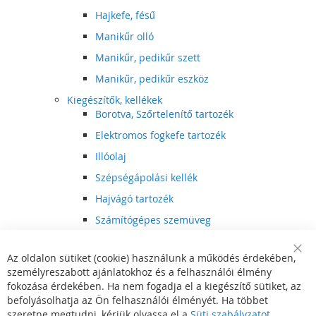
Hajkefe, fésű
Manikűr olló
Manikűr, pedikűr szett
Manikűr, pedikűr eszköz
Kiegészítők, kellékek
Borotva, Szőrtelenítő tartozék
Elektromos fogkefe tartozék
Illóolaj
Szépségápolási kellék
Hajvágó tartozék
Számítógépes szemüveg
Egészségápolási kellék
Az oldalon sütiket (cookie) használunk a működés érdekében,
Hajvágó kiegészítő
Clo
személyreszabott ajánlatokhoz és a felhasználói élmény
Coo
Szórakoztató elektronika
Bar
fokozása érdekében. Ha nem fogadja el a kiegészítő sütiket, az
Multimédia
befolyásolhatja az Ön felhasználói élményét. Ha többet
DVD, BluRay lejátszó
szeretne megtudni, kérjük olvassa el a
Süti szabályzatot