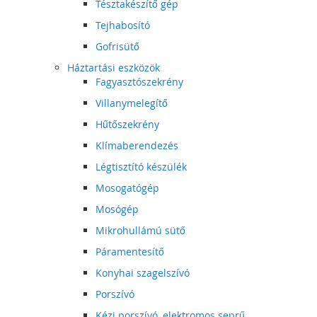
Tésztakészítő gép
Tejhabosító
Gofrisütő
Háztartási eszközök
Fagyasztószekrény
Villanymelegítő
Hűtőszekrény
Klímaberendezés
Légtisztító készülék
Mosogatógép
Mosógép
Mikrohullámú sütő
Páramentesítő
Konyhai szagelszívó
Porszívó
Kézi porszívó, elektromos seprű