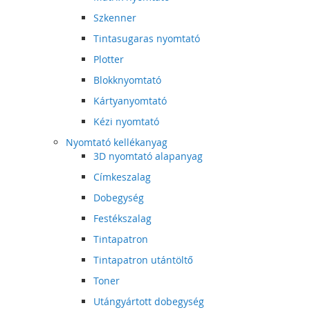
Szkenner
Tintasugaras nyomtató
Plotter
Blokknyomtató
Kártyanyomtató
Kézi nyomtató
Nyomtató kellékanyag
3D nyomtató alapanyag
Címkeszalag
Dobegység
Festékszalag
Tintapatron
Tintapatron utántöltő
Toner
Utángyártott dobegység