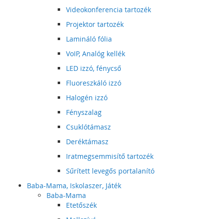
Videokonferencia tartozék
Projektor tartozék
Lamináló fólia
VoIP, Analóg kellék
LED izzó, fénycső
Fluoreszkáló izzó
Halogén izzó
Fényszalag
Csuklótámasz
Deréktámasz
Iratmegsemmisítő tartozék
Sűrített levegős portalanító
Baba-Mama, Iskolaszer, Játék
Baba-Mama
Etetőszék