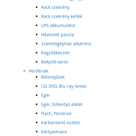
Rack szekrény
Rack szekrény kellék
UPS akkumulátor
Hővezető paszta
Számítógépház alkatrész
Rögzítőkészlet
Beépítő keret
Perifériák
Billentyűzet
CD, DVD, Blu-ray lemez
Egér
Egér, billentyű alátét
Flash, Pendrive
Karbantartó eszköz
Kártyaolvasó