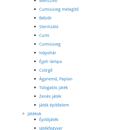
Mellszívó
Cumisüveg melegítő
Bébiőr
Sterilizáló
Cumi
Cumisüveg
Ivópohár
Éjjeli lámpa
Csörgő
Ágynemű, Paplan
Tologatós játék
Zenés játék
Játék építőelem
Játékok
Épitőjáték
Játékfegyver