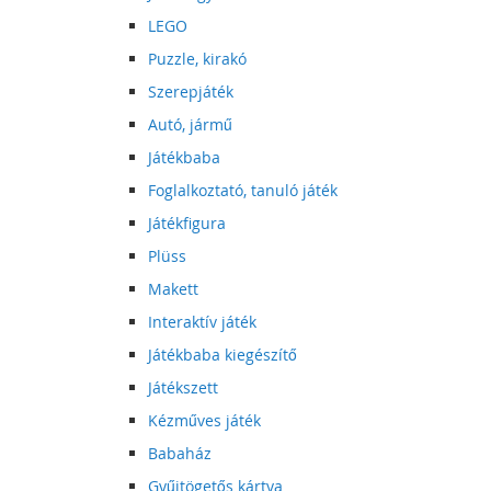
LEGO
Puzzle, kirakó
Szerepjáték
Autó, jármű
Játékbaba
Foglalkoztató, tanuló játék
Játékfigura
Plüss
Makett
Interaktív játék
Játékbaba kiegészítő
Játékszett
Kézműves játék
Babaház
Gyűjtögetős kártya