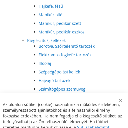
Hajkefe, fésű
Manikűr olló
Manikűr, pedikűr szett
Manikűr, pedikűr eszköz
Kiegészítők, kellékek
Borotva, Szőrtelenítő tartozék
Elektromos fogkefe tartozék
Illóolaj
Szépségápolási kellék
Hajvágó tartozék
Számítógépes szemüveg
Egészségápolási kellék
Az oldalon sütiket (cookie) használunk a működés érdekében,
Hajvágó kiegészítő
Clo
személyreszabott ajánlatokhoz és a felhasználói élmény
Coo
Szórakoztató elektronika
Bar
fokozása érdekében. Ha nem fogadja el a kiegészítő sütiket, az
Multimédia
befolyásolhatja az Ön felhasználói élményét. Ha többet
DVD, BluRay lejátszó
szeretne megtudni, kérjük olvassa el a
Süti szabályzatot