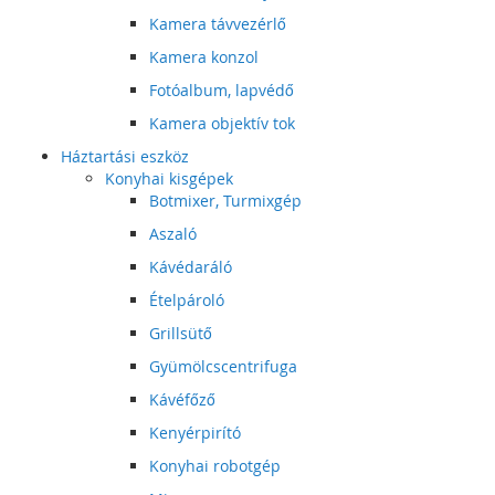
Kamera távvezérlő
Kamera konzol
Fotóalbum, lapvédő
Kamera objektív tok
Háztartási eszköz
Konyhai kisgépek
Botmixer, Turmixgép
Aszaló
Kávédaráló
Ételpároló
Grillsütő
Gyümölcscentrifuga
Kávéfőző
Kenyérpirító
Konyhai robotgép