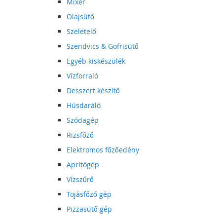
Mixer
Olajsütő
Szeletelő
Szendvics & Gofrisütő
Egyéb kiskészülék
Vízforraló
Desszert készítő
Húsdaráló
Szódagép
Rizsfőző
Elektromos főzőedény
Aprítógép
Vízszűrő
Tojásfőző gép
Pizzasütő gép