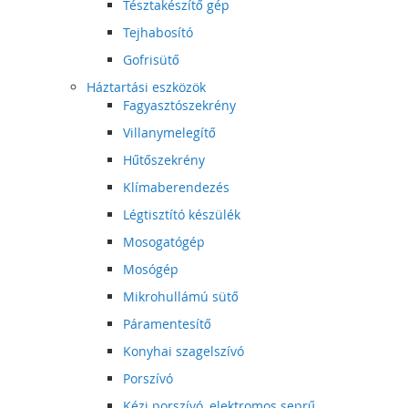
Tésztakészítő gép
Tejhabosító
Gofrisütő
Háztartási eszközök
Fagyasztószekrény
Villanymelegítő
Hűtőszekrény
Klímaberendezés
Légtisztító készülék
Mosogatógép
Mosógép
Mikrohullámú sütő
Páramentesítő
Konyhai szagelszívó
Porszívó
Kézi porszívó, elektromos seprű