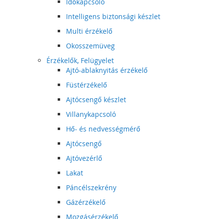
Időkapcsoló
Intelligens biztonsági készlet
Multi érzékelő
Okosszemüveg
Érzékelők, Felügyelet
Ajtó-ablaknyitás érzékelő
Füstérzékelő
Ajtócsengő készlet
Villanykapcsoló
Hő- és nedvességmérő
Ajtócsengő
Ajtóvezérlő
Lakat
Páncélszekrény
Gázérzékelő
Mozgásérzékelő