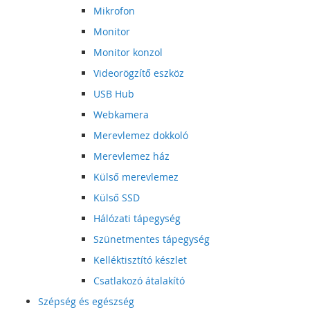
Mikrofon
Monitor
Monitor konzol
Videorögzítő eszköz
USB Hub
Webkamera
Merevlemez dokkoló
Merevlemez ház
Külső merevlemez
Külső SSD
Hálózati tápegység
Szünetmentes tápegység
Kelléktisztító készlet
Csatlakozó átalakító
Szépség és egészség