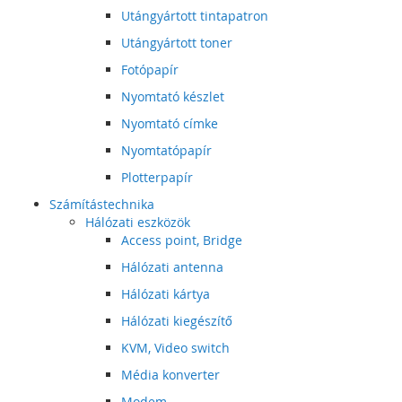
Utángyártott tintapatron
Utángyártott toner
Fotópapír
Nyomtató készlet
Nyomtató címke
Nyomtatópapír
Plotterpapír
Számítástechnika
Hálózati eszközök
Access point, Bridge
Hálózati antenna
Hálózati kártya
Hálózati kiegészítő
KVM, Video switch
Média konverter
Modem