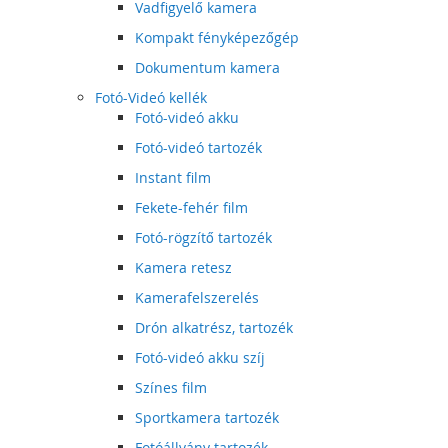
Vadfigyelő kamera
Kompakt fényképezőgép
Dokumentum kamera
Fotó-Videó kellék
Fotó-videó akku
Fotó-videó tartozék
Instant film
Fekete-fehér film
Fotó-rögzítő tartozék
Kamera retesz
Kamerafelszerelés
Drón alkatrész, tartozék
Fotó-videó akku szíj
Színes film
Sportkamera tartozék
Fotóállvány tartozék