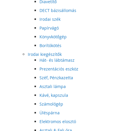
Diavetítő
DECT bázisállomás
Irodai szék
Papírvágó
Könyvkötőgép
Borítókötés
Irodai kiegészítők
Hát- és lábtámasz
Prezentációs eszköz
Széf, Pénzkazetta
Asztali lámpa
Kávé, kapszula
Számológép
Üléspárna
Elektromos elosztó
Asztali & Fali óra