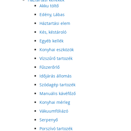
Akku töltő
Edény, Lábas
Háztartási elem
Kés, késtároló
Egyéb kellék
Konyhai eszközök
Vízszűrő tartozék
Fűszerőrlő
Időjárás állomás
Szódagép tartozék
Manuális kávéfőző
Konyhai mérleg
Vákuumfóliázó
Serpenyő
Porszívó tartozék