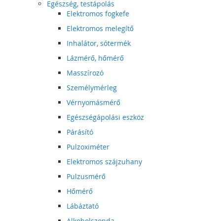
Egészség, testápolás
Elektromos fogkefe
Elektromos melegítő
Inhalátor, sótermék
Lázmérő, hőmérő
Masszírozó
Személymérleg
Vérnyomásmérő
Egészségápolási eszköz
Párásító
Pulzoximéter
Elektromos szájzuhany
Pulzusmérő
Hőmérő
Lábáztató
Alkoholszonda