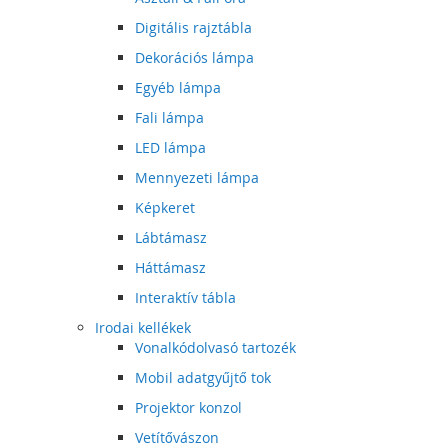
Digitális rajztábla
Dekorációs lámpa
Egyéb lámpa
Fali lámpa
LED lámpa
Mennyezeti lámpa
Képkeret
Lábtámasz
Háttámasz
Interaktív tábla
Irodai kellékek
Vonalkódolvasó tartozék
Mobil adatgyűjtő tok
Projektor konzol
Vetítővászon