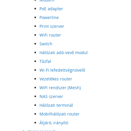
PoE adapter
Powerline
Print szerver
WiFi router
Switch
Hálózati adó-vevő modul
Tűzfal
Wi-Fi lefedettségnövelő
Vezetékes router
WiFi rendszer (Mesh)
NAS szerver
Hálózati terminál
Mobilhálózati router
Átjáró, irányító