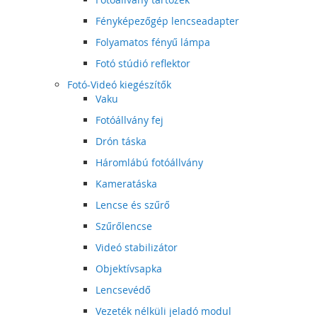
Fényképezőgép lencseadapter
Folyamatos fényű lámpa
Fotó stúdió reflektor
Fotó-Videó kiegészítők
Vaku
Fotóállvány fej
Drón táska
Háromlábú fotóállvány
Kameratáska
Lencse és szűrő
Szűrőlencse
Videó stabilizátor
Objektívsapka
Lencsevédő
Vezeték nélküli jeladó modul