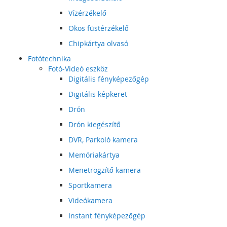
Vízérzékelő
Okos füstérzékelő
Chipkártya olvasó
Fotótechnika
Fotó-Videó eszköz
Digitális fényképezőgép
Digitális képkeret
Drón
Drón kiegészítő
DVR, Parkoló kamera
Memóriakártya
Menetrögzítő kamera
Sportkamera
Videókamera
Instant fényképezőgép