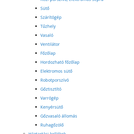
Sütő
Szárítógép
Tűzhely
Vasaló
Ventilátor
Főzőlap
Hordozható főzőlap
Elektromos sütő
Robotporszívó
Gőztisztító
Varrógép
Kenyérsütő
Gőzvasaló állomás
Ruhagőzölő
Háztartási kellékek