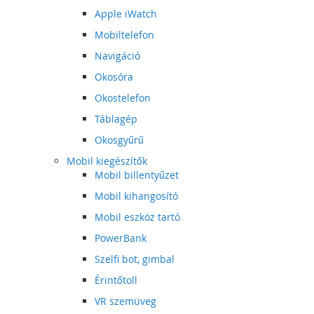
Apple iWatch
Mobiltelefon
Navigáció
Okosóra
Okostelefon
Táblagép
Okosgyűrű
Mobil kiegészítők
Mobil billentyűzet
Mobil kihangosító
Mobil eszköz tartó
PowerBank
Szelfi bot, gimbal
Érintőtoll
VR szemüveg