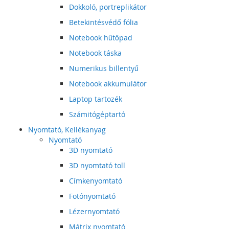
Dokkoló, portreplikátor
Betekintésvédő fólia
Notebook hűtőpad
Notebook táska
Numerikus billentyű
Notebook akkumulátor
Laptop tartozék
Számitógéptartó
Nyomtató, Kellékanyag
Nyomtató
3D nyomtató
3D nyomtató toll
Címkenyomtató
Fotónyomtató
Lézernyomtató
Mátrix nyomtató