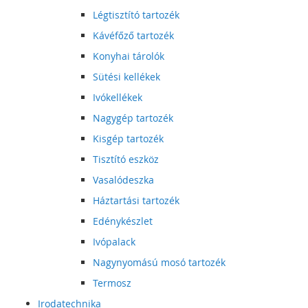
Légtisztító tartozék
Kávéfőző tartozék
Konyhai tárolók
Sütési kellékek
Ivókellékek
Nagygép tartozék
Kisgép tartozék
Tisztító eszköz
Vasalódeszka
Háztartási tartozék
Edénykészlet
Ivópalack
Nagynyomású mosó tartozék
Termosz
Irodatechnika