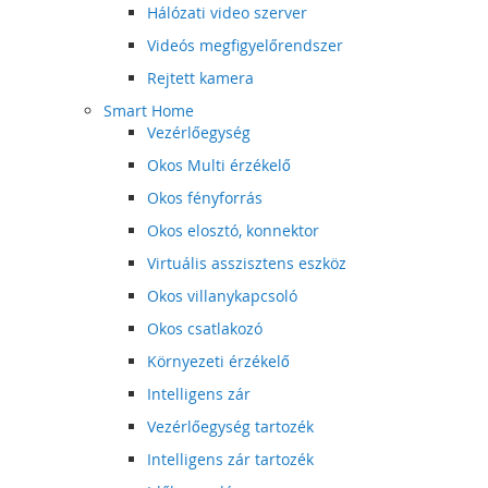
Hálózati video szerver
Videós megfigyelőrendszer
Rejtett kamera
Smart Home
Vezérlőegység
Okos Multi érzékelő
Okos fényforrás
Okos elosztó, konnektor
Virtuális asszisztens eszköz
Okos villanykapcsoló
Okos csatlakozó
Környezeti érzékelő
Intelligens zár
Vezérlőegység tartozék
Intelligens zár tartozék