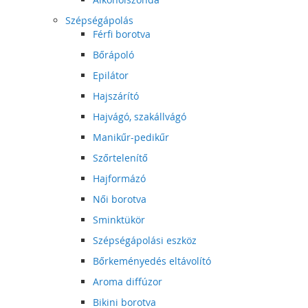
Szépségápolás
Férfi borotva
Bőrápoló
Epilátor
Hajszárító
Hajvágó, szakállvágó
Manikűr-pedikűr
Szőrtelenítő
Hajformázó
Női borotva
Sminktükör
Szépségápolási eszköz
Bőrkeményedés eltávolító
Aroma diffúzor
Bikini borotva