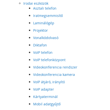
Irodai eszközök
Asztali telefon
Iratmegsemmisítő
Laminálógép
Projektor
Vonalkódolvasó
Diktafon
VoIP telefon
VoIP telefonközpont
Videokonferencia rendszer
Videokonferencia kamera
VoIP átjáró, irányító
VoIP adapter
Kártyaterminál
Mobil adatgyűjtő