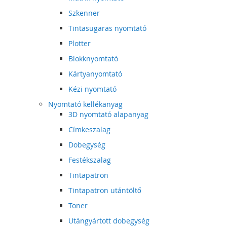
Szkenner
Tintasugaras nyomtató
Plotter
Blokknyomtató
Kártyanyomtató
Kézi nyomtató
Nyomtató kellékanyag
3D nyomtató alapanyag
Címkeszalag
Dobegység
Festékszalag
Tintapatron
Tintapatron utántöltő
Toner
Utángyártott dobegység