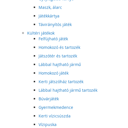
Maszk, álarc
Játékkártya
Távirányítós játék
Kültéri játékok
Felfújható játék
Homokozó és tartozék
Játszótér és tartozék
Lábbal hajtható jármű
Homokozó játék
Kerti játszóház tartozék
Lábbal hajtható jármű tartozék
Búvárjáték
Gyermekmedence
Kerti vízicsúszda
Vízipuska