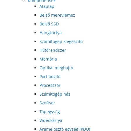
Komponensek
Alaplap
Belső merevlemez
Belső SSD
Hangkártya
Számítógép kiegészítő
Hűtőrendszer
Memória
Optikai meghajtó
Port bővítő
Processzor
Számítógép ház
Szoftver
Tápegység
Videókártya
Áramelosztó egység (PDU)