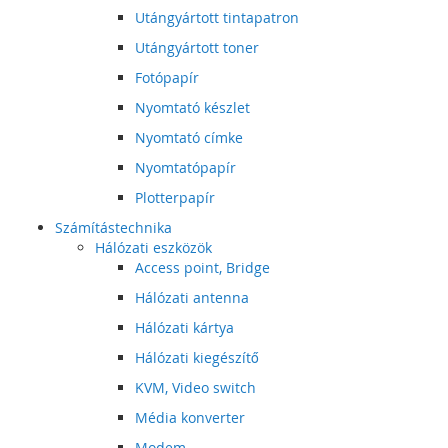
Utángyártott tintapatron
Utángyártott toner
Fotópapír
Nyomtató készlet
Nyomtató címke
Nyomtatópapír
Plotterpapír
Számítástechnika
Hálózati eszközök
Access point, Bridge
Hálózati antenna
Hálózati kártya
Hálózati kiegészítő
KVM, Video switch
Média konverter
Modem