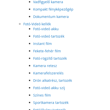
Vadfigyelő kamera
Kompakt fényképezőgép
Dokumentum kamera
Fotó-Videó kellék
Fotó-videó akku
Fotó-videó tartozék
Instant film
Fekete-fehér film
Fotó-rögzítő tartozék
Kamera retesz
Kamerafelszerelés
Drón alkatrész, tartozék
Fotó-videó akku szíj
Színes film
Sportkamera tartozék
Fotóállvány tartozék