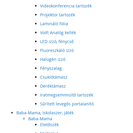
Videokonferencia tartozék
Projektor tartozék
Lamináló fólia
VoIP, Analóg kellék
LED izzó, fénycső
Fluoreszkáló izzó
Halogén izzó
Fényszalag
Csuklótámasz
Deréktámasz
Iratmegsemmisítő tartozék
Sűrített levegős portalanító
Baba-Mama, Iskolaszer, Játék
Baba-Mama
Etetőszék