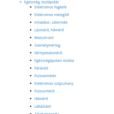
Egészség, testápolás
Elektromos fogkefe
Elektromos melegítő
Inhalátor, sótermék
Lázmérő, hőmérő
Masszírozó
Személymérleg
Vérnyomásmérő
Egészségápolási eszköz
Párásító
Pulzoximéter
Elektromos szájzuhany
Pulzusmérő
Hőmérő
Lábáztató
Alkoholszonda