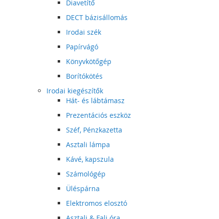
Diavetítő
DECT bázisállomás
Irodai szék
Papírvágó
Könyvkötőgép
Borítókötés
Irodai kiegészítők
Hát- és lábtámasz
Prezentációs eszköz
Széf, Pénzkazetta
Asztali lámpa
Kávé, kapszula
Számológép
Üléspárna
Elektromos elosztó
Asztali & Fali óra