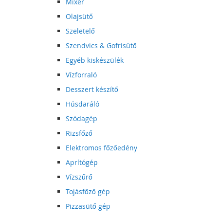
Mixer
Olajsütő
Szeletelő
Szendvics & Gofrisütő
Egyéb kiskészülék
Vízforraló
Desszert készítő
Húsdaráló
Szódagép
Rizsfőző
Elektromos főzőedény
Aprítógép
Vízszűrő
Tojásfőző gép
Pizzasütő gép