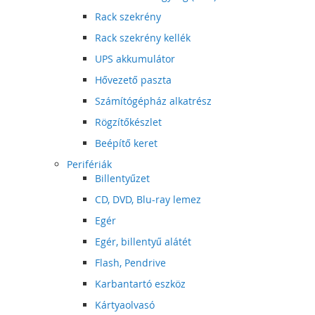
Rack szekrény
Rack szekrény kellék
UPS akkumulátor
Hővezető paszta
Számítógépház alkatrész
Rögzítőkészlet
Beépítő keret
Perifériák
Billentyűzet
CD, DVD, Blu-ray lemez
Egér
Egér, billentyű alátét
Flash, Pendrive
Karbantartó eszköz
Kártyaolvasó