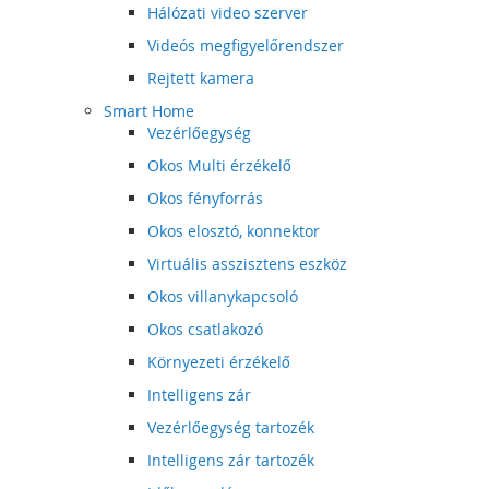
Hálózati video szerver
Videós megfigyelőrendszer
Rejtett kamera
Smart Home
Vezérlőegység
Okos Multi érzékelő
Okos fényforrás
Okos elosztó, konnektor
Virtuális asszisztens eszköz
Okos villanykapcsoló
Okos csatlakozó
Környezeti érzékelő
Intelligens zár
Vezérlőegység tartozék
Intelligens zár tartozék