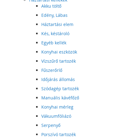
Akku töltő
Edény, Lábas
Háztartási elem
Kés, késtároló
Egyéb kellék
Konyhai eszközök
Vízszűrő tartozék
Fűszerőrlő
Időjárás állomás
Szódagép tartozék
Manuális kávéfőző
Konyhai mérleg
Vákuumfóliázó
Serpenyő
Porszívó tartozék