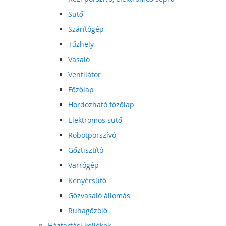
Sütő
Szárítógép
Tűzhely
Vasaló
Ventilátor
Főzőlap
Hordozható főzőlap
Elektromos sütő
Robotporszívó
Gőztisztító
Varrógép
Kenyérsütő
Gőzvasaló állomás
Ruhagőzölő
Háztartási kellékek