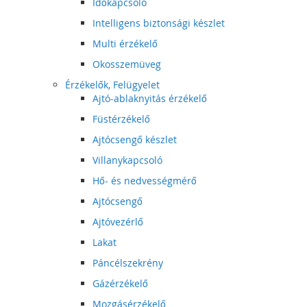
Időkapcsoló
Intelligens biztonsági készlet
Multi érzékelő
Okosszemüveg
Érzékelők, Felügyelet
Ajtó-ablaknyitás érzékelő
Füstérzékelő
Ajtócsengő készlet
Villanykapcsoló
Hő- és nedvességmérő
Ajtócsengő
Ajtóvezérlő
Lakat
Páncélszekrény
Gázérzékelő
Mozgásérzékelő