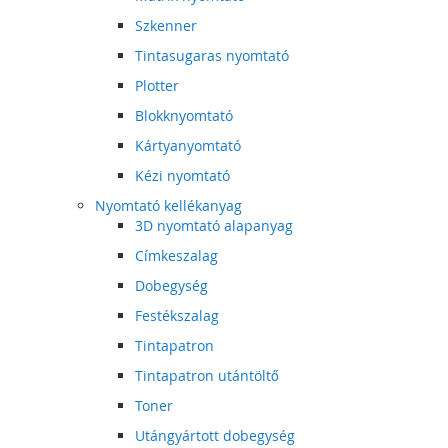
Szkenner
Tintasugaras nyomtató
Plotter
Blokknyomtató
Kártyanyomtató
Kézi nyomtató
Nyomtató kellékanyag
3D nyomtató alapanyag
Címkeszalag
Dobegység
Festékszalag
Tintapatron
Tintapatron utántöltő
Toner
Utángyártott dobegység