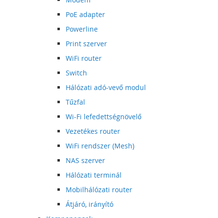
PoE adapter
Powerline
Print szerver
WiFi router
Switch
Hálózati adó-vevő modul
Tűzfal
Wi-Fi lefedettségnövelő
Vezetékes router
WiFi rendszer (Mesh)
NAS szerver
Hálózati terminál
Mobilhálózati router
Átjáró, irányító