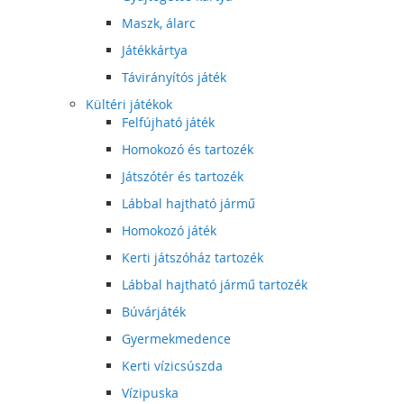
Maszk, álarc
Játékkártya
Távirányítós játék
Kültéri játékok
Felfújható játék
Homokozó és tartozék
Játszótér és tartozék
Lábbal hajtható jármű
Homokozó játék
Kerti játszóház tartozék
Lábbal hajtható jármű tartozék
Búvárjáték
Gyermekmedence
Kerti vízicsúszda
Vízipuska