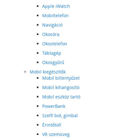
Apple iWatch
Mobiltelefon
Navigáció
Okosóra
Okostelefon
Táblagép
Okosgyűrű
Mobil kiegészítők
Mobil billentyűzet
Mobil kihangosító
Mobil eszköz tartó
PowerBank
Szelfi bot, gimbal
Érintőtoll
VR szemüveg