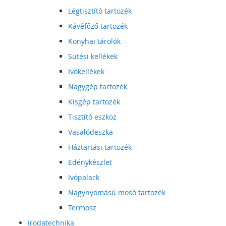
Légtisztító tartozék
Kávéfőző tartozék
Konyhai tárolók
Sütési kellékek
Ivókellékek
Nagygép tartozék
Kisgép tartozék
Tisztító eszköz
Vasalódeszka
Háztartási tartozék
Edénykészlet
Ivópalack
Nagynyomású mosó tartozék
Termosz
Irodatechnika