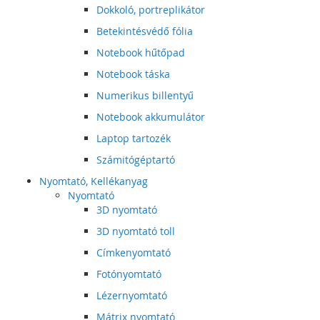
Dokkoló, portreplikátor
Betekintésvédő fólia
Notebook hűtőpad
Notebook táska
Numerikus billentyű
Notebook akkumulátor
Laptop tartozék
Számitógéptartó
Nyomtató, Kellékanyag
Nyomtató
3D nyomtató
3D nyomtató toll
Címkenyomtató
Fotónyomtató
Lézernyomtató
Mátrix nyomtató