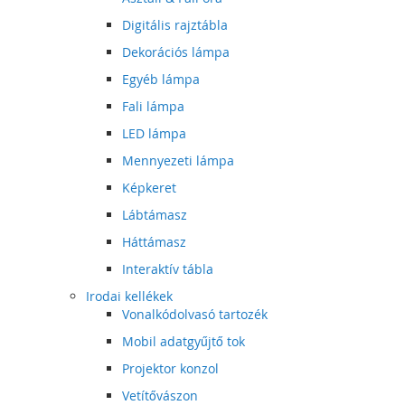
Digitális rajztábla
Dekorációs lámpa
Egyéb lámpa
Fali lámpa
LED lámpa
Mennyezeti lámpa
Képkeret
Lábtámasz
Háttámasz
Interaktív tábla
Irodai kellékek
Vonalkódolvasó tartozék
Mobil adatgyűjtő tok
Projektor konzol
Vetítővászon