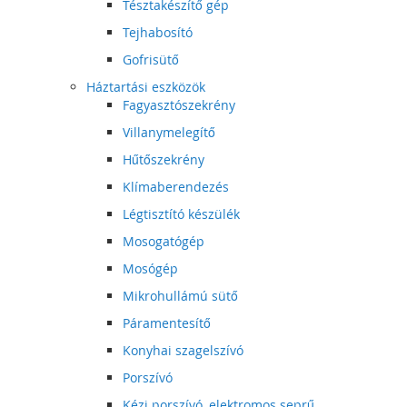
Tésztakészítő gép
Tejhabosító
Gofrisütő
Háztartási eszközök
Fagyasztószekrény
Villanymelegítő
Hűtőszekrény
Klímaberendezés
Légtisztító készülék
Mosogatógép
Mosógép
Mikrohullámú sütő
Páramentesítő
Konyhai szagelszívó
Porszívó
Kézi porszívó, elektromos seprű