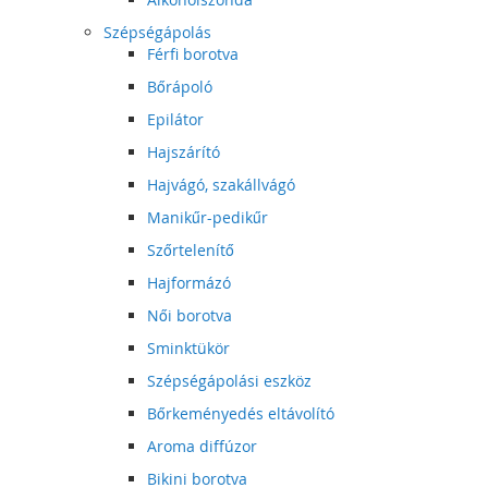
Szépségápolás
Férfi borotva
Bőrápoló
Epilátor
Hajszárító
Hajvágó, szakállvágó
Manikűr-pedikűr
Szőrtelenítő
Hajformázó
Női borotva
Sminktükör
Szépségápolási eszköz
Bőrkeményedés eltávolító
Aroma diffúzor
Bikini borotva