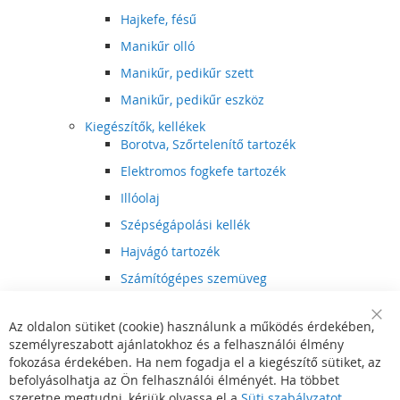
Hajkefe, fésű
Manikűr olló
Manikűr, pedikűr szett
Manikűr, pedikűr eszköz
Kiegészítők, kellékek
Borotva, Szőrtelenítő tartozék
Elektromos fogkefe tartozék
Illóolaj
Szépségápolási kellék
Hajvágó tartozék
Számítógépes szemüveg
Egészségápolási kellék
Az oldalon sütiket (cookie) használunk a működés érdekében,
Hajvágó kiegészítő
Clo
személyreszabott ajánlatokhoz és a felhasználói élmény
Coo
Szórakoztató elektronika
Bar
fokozása érdekében. Ha nem fogadja el a kiegészítő sütiket, az
Multimédia
befolyásolhatja az Ön felhasználói élményét. Ha többet
DVD, BluRay lejátszó
szeretne megtudni, kérjük olvassa el a
Süti szabályzatot