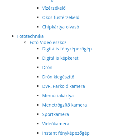
Vízérzékelő
Okos füstérzékelő
Chipkártya olvasó
Fotótechnika
Fotó-Videó eszköz
Digitális fényképezőgép
Digitális képkeret
Drón
Drón kiegészítő
DVR, Parkoló kamera
Memóriakártya
Menetrögzítő kamera
Sportkamera
Videókamera
Instant fényképezőgép