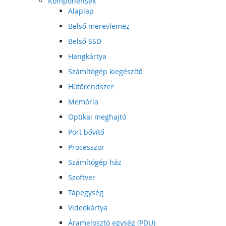
Komponensek
Alaplap
Belső merevlemez
Belső SSD
Hangkártya
Számítógép kiegészítő
Hűtőrendszer
Memória
Optikai meghajtó
Port bővítő
Processzor
Számítógép ház
Szoftver
Tápegység
Videókártya
Áramelosztó egység (PDU)