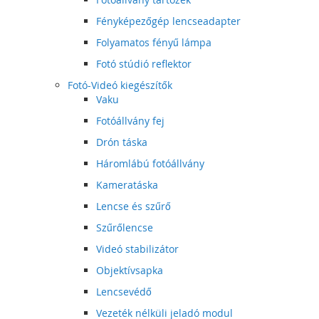
Fényképezőgép lencseadapter
Folyamatos fényű lámpa
Fotó stúdió reflektor
Fotó-Videó kiegészítők
Vaku
Fotóállvány fej
Drón táska
Háromlábú fotóállvány
Kameratáska
Lencse és szűrő
Szűrőlencse
Videó stabilizátor
Objektívsapka
Lencsevédő
Vezeték nélküli jeladó modul