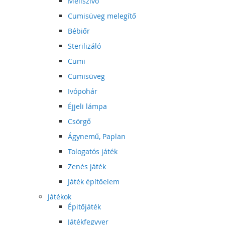
Mellszívó
Cumisüveg melegítő
Bébiőr
Sterilizáló
Cumi
Cumisüveg
Ivópohár
Éjjeli lámpa
Csörgő
Ágynemű, Paplan
Tologatós játék
Zenés játék
Játék építőelem
Játékok
Épitőjáték
Játékfegyver