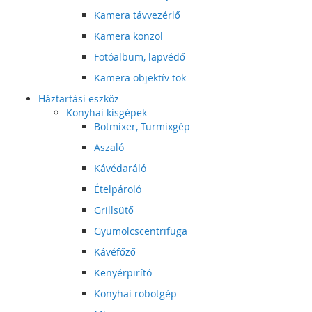
Kamera távvezérlő
Kamera konzol
Fotóalbum, lapvédő
Kamera objektív tok
Háztartási eszköz
Konyhai kisgépek
Botmixer, Turmixgép
Aszaló
Kávédaráló
Ételpároló
Grillsütő
Gyümölcscentrifuga
Kávéfőző
Kenyérpirító
Konyhai robotgép