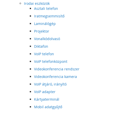
Irodai eszközök
Asztali telefon
Iratmegsemmisítő
Laminálógép
Projektor
Vonalkódolvasó
Diktafon
VoIP telefon
VoIP telefonközpont
Videokonferencia rendszer
Videokonferencia kamera
VoIP átjáró, irányító
VoIP adapter
Kártyaterminál
Mobil adatgyűjtő