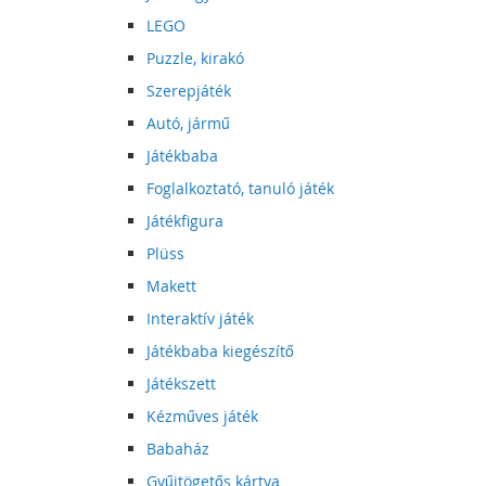
LEGO
Puzzle, kirakó
Szerepjáték
Autó, jármű
Játékbaba
Foglalkoztató, tanuló játék
Játékfigura
Plüss
Makett
Interaktív játék
Játékbaba kiegészítő
Játékszett
Kézműves játék
Babaház
Gyűjtögetős kártya