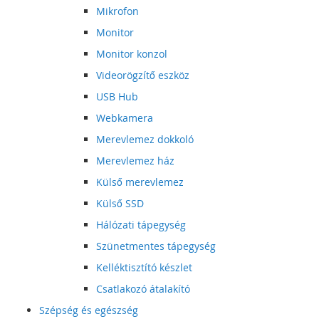
Mikrofon
Monitor
Monitor konzol
Videorögzítő eszköz
USB Hub
Webkamera
Merevlemez dokkoló
Merevlemez ház
Külső merevlemez
Külső SSD
Hálózati tápegység
Szünetmentes tápegység
Kelléktisztító készlet
Csatlakozó átalakító
Szépség és egészség