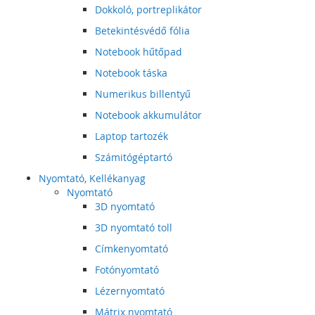
Dokkoló, portreplikátor
Betekintésvédő fólia
Notebook hűtőpad
Notebook táska
Numerikus billentyű
Notebook akkumulátor
Laptop tartozék
Számitógéptartó
Nyomtató, Kellékanyag
Nyomtató
3D nyomtató
3D nyomtató toll
Címkenyomtató
Fotónyomtató
Lézernyomtató
Mátrix nyomtató