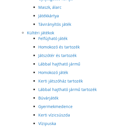
Maszk, álarc
Játékkártya
Távirányítós játék
Kültéri játékok
Felfújható játék
Homokozó és tartozék
Játszótér és tartozék
Lábbal hajtható jármű
Homokozó játék
Kerti játszóház tartozék
Lábbal hajtható jármű tartozék
Búvárjáték
Gyermekmedence
Kerti vízicsúszda
Vízipuska