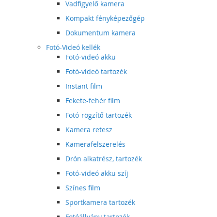
Vadfigyelő kamera
Kompakt fényképezőgép
Dokumentum kamera
Fotó-Videó kellék
Fotó-videó akku
Fotó-videó tartozék
Instant film
Fekete-fehér film
Fotó-rögzítő tartozék
Kamera retesz
Kamerafelszerelés
Drón alkatrész, tartozék
Fotó-videó akku szíj
Színes film
Sportkamera tartozék
Fotóállvány tartozék