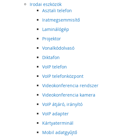
Irodai eszközök
Asztali telefon
Iratmegsemmisítő
Laminálógép
Projektor
Vonalkódolvasó
Diktafon
VoIP telefon
VoIP telefonközpont
Videokonferencia rendszer
Videokonferencia kamera
VoIP átjáró, irányító
VoIP adapter
Kártyaterminál
Mobil adatgyűjtő