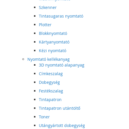
Szkenner
Tintasugaras nyomtató
Plotter
Blokknyomtató
Kártyanyomtató
Kézi nyomtató
Nyomtató kellékanyag
3D nyomtató alapanyag
Címkeszalag
Dobegység
Festékszalag
Tintapatron
Tintapatron utántöltő
Toner
Utángyártott dobegység