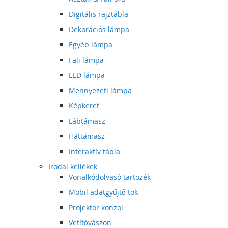
Digitális rajztábla
Dekorációs lámpa
Egyéb lámpa
Fali lámpa
LED lámpa
Mennyezeti lámpa
Képkeret
Lábtámasz
Háttámasz
Interaktív tábla
Irodai kellékek
Vonalkódolvasó tartozék
Mobil adatgyűjtő tok
Projektor konzol
Vetítővászon