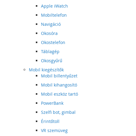
Apple iWatch
Mobiltelefon
Navigáció
Okosóra
Okostelefon
Táblagép
Okosgyűrű
Mobil kiegészítők
Mobil billentyűzet
Mobil kihangosító
Mobil eszköz tartó
PowerBank
Szelfi bot, gimbal
Érintőtoll
VR szemüveg