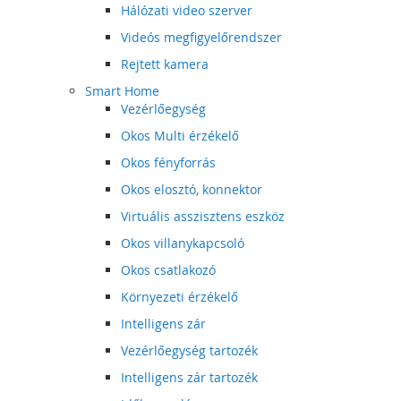
Hálózati video szerver
Videós megfigyelőrendszer
Rejtett kamera
Smart Home
Vezérlőegység
Okos Multi érzékelő
Okos fényforrás
Okos elosztó, konnektor
Virtuális asszisztens eszköz
Okos villanykapcsoló
Okos csatlakozó
Környezeti érzékelő
Intelligens zár
Vezérlőegység tartozék
Intelligens zár tartozék