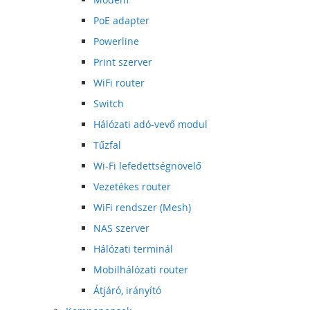
PoE adapter
Powerline
Print szerver
WiFi router
Switch
Hálózati adó-vevő modul
Tűzfal
Wi-Fi lefedettségnövelő
Vezetékes router
WiFi rendszer (Mesh)
NAS szerver
Hálózati terminál
Mobilhálózati router
Átjáró, irányító