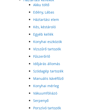
Akku töltő
Edény, Lábas
Háztartási elem
Kés, késtároló
Egyéb kellék
Konyhai eszközök
Vízszűrő tartozék
Fűszerőrlő
Időjárás állomás
Szódagép tartozék
Manuális kávéfőző
Konyhai mérleg
Vákuumfóliázó
Serpenyő
Porszívó tartozék