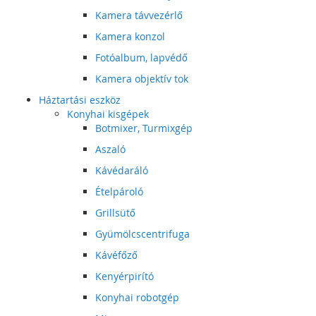
Kamera távvezérlő
Kamera konzol
Fotóalbum, lapvédő
Kamera objektív tok
Háztartási eszköz
Konyhai kisgépek
Botmixer, Turmixgép
Aszaló
Kávédaráló
Ételpároló
Grillsütő
Gyümölcscentrifuga
Kávéfőző
Kenyérpirító
Konyhai robotgép