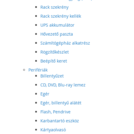
Rack szekrény
Rack szekrény kellék
UPS akkumulátor
Hővezető paszta
Számítógépház alkatrész
Rögzítőkészlet
Beépítő keret
Perifériák
Billentyűzet
CD, DVD, Blu-ray lemez
Egér
Egér, billentyű alátét
Flash, Pendrive
Karbantartó eszköz
Kártyaolvasó