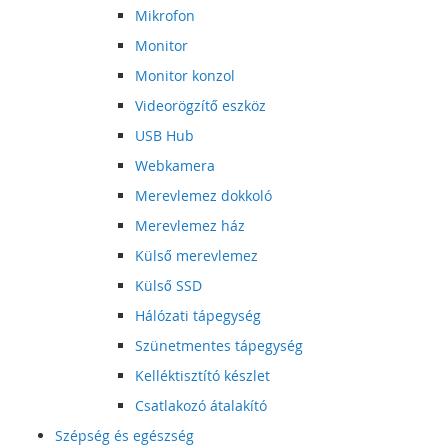
Mikrofon
Monitor
Monitor konzol
Videorögzítő eszköz
USB Hub
Webkamera
Merevlemez dokkoló
Merevlemez ház
Külső merevlemez
Külső SSD
Hálózati tápegység
Szünetmentes tápegység
Kelléktisztító készlet
Csatlakozó átalakító
Szépség és egészség