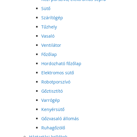
Sütő
Szárítógép
Tűzhely
Vasaló
Ventilátor
Főzőlap
Hordozható főzőlap
Elektromos sütő
Robotporszívó
Gőztisztító
Varrógép
Kenyérsütő
Gőzvasaló állomás
Ruhagőzölő
Háztartási kellékek