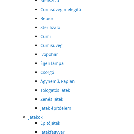
Mellszívó
Cumisüveg melegítő
Bébiőr
Sterilizáló
Cumi
Cumisüveg
Ivópohár
Éjjeli lámpa
Csörgő
Ágynemű, Paplan
Tologatós játék
Zenés játék
Játék építőelem
Játékok
Épitőjáték
Játékfegyver