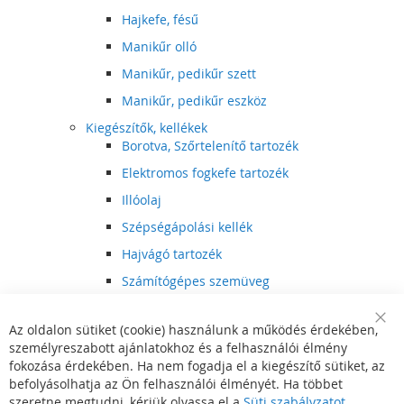
Hajkefe, fésű
Manikűr olló
Manikűr, pedikűr szett
Manikűr, pedikűr eszköz
Kiegészítők, kellékek
Borotva, Szőrtelenítő tartozék
Elektromos fogkefe tartozék
Illóolaj
Szépségápolási kellék
Hajvágó tartozék
Számítógépes szemüveg
Egészségápolási kellék
Az oldalon sütiket (cookie) használunk a működés érdekében,
Hajvágó kiegészítő
Clo
személyreszabott ajánlatokhoz és a felhasználói élmény
Coo
Szórakoztató elektronika
Bar
fokozása érdekében. Ha nem fogadja el a kiegészítő sütiket, az
Multimédia
befolyásolhatja az Ön felhasználói élményét. Ha többet
DVD, BluRay lejátszó
szeretne megtudni, kérjük olvassa el a
Süti szabályzatot