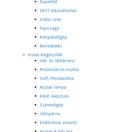
Diavetítő
DECT bázisállomás
Irodai szék
Papírvágó
Könyvkötőgép
Borítókötés
Irodai kiegészítők
Hát- és lábtámasz
Prezentációs eszköz
Széf, Pénzkazetta
Asztali lámpa
Kávé, kapszula
Számológép
Üléspárna
Elektromos elosztó
Asztali & Fali óra