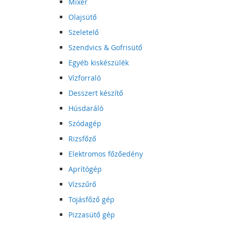
Mixer
Olajsütő
Szeletelő
Szendvics & Gofrisütő
Egyéb kiskészülék
Vízforraló
Desszert készítő
Húsdaráló
Szódagép
Rizsfőző
Elektromos főzőedény
Aprítógép
Vízszűrő
Tojásfőző gép
Pizzasütő gép