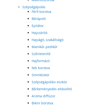
Szépségápolás
Férfi borotva
Bőrápoló
Epilátor
Hajszárító
Hajvágó, szakállvágó
Manikűr-pedikűr
Szőrtelenítő
Hajformázó
Női borotva
Sminktükör
Szépségápolási eszköz
Bőrkeményedés eltávolító
Aroma diffúzor
Bikini borotva