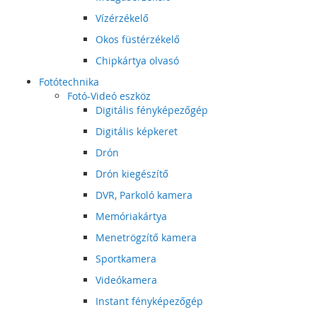
Vízérzékelő
Okos füstérzékelő
Chipkártya olvasó
Fotótechnika
Fotó-Videó eszköz
Digitális fényképezőgép
Digitális képkeret
Drón
Drón kiegészítő
DVR, Parkoló kamera
Memóriakártya
Menetrögzítő kamera
Sportkamera
Videókamera
Instant fényképezőgép