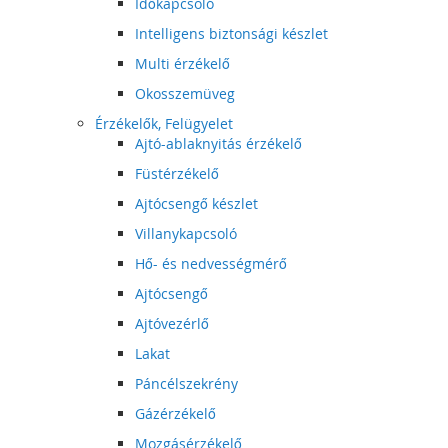
Időkapcsoló
Intelligens biztonsági készlet
Multi érzékelő
Okosszemüveg
Érzékelők, Felügyelet
Ajtó-ablaknyitás érzékelő
Füstérzékelő
Ajtócsengő készlet
Villanykapcsoló
Hő- és nedvességmérő
Ajtócsengő
Ajtóvezérlő
Lakat
Páncélszekrény
Gázérzékelő
Mozgásérzékelő