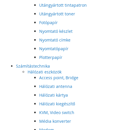
Utángyártott tintapatron
Utángyártott toner
Fotópapír
Nyomtató készlet
Nyomtató címke
Nyomtatópapír
Plotterpapír
Számítástechnika
Hálózati eszközök
Access point, Bridge
Hálózati antenna
Hálózati kártya
Hálózati kiegészítő
KVM, Video switch
Média konverter
Modem