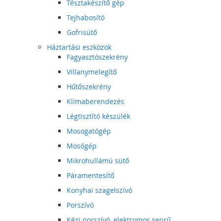
Tésztakészítő gép
Tejhabosító
Gofrisütő
Háztartási eszközök
Fagyasztószekrény
Villanymelegítő
Hűtőszekrény
Klímaberendezés
Légtisztító készülék
Mosogatógép
Mosógép
Mikrohullámú sütő
Páramentesítő
Konyhai szagelszívó
Porszívó
Kézi porszívó, elektromos seprű