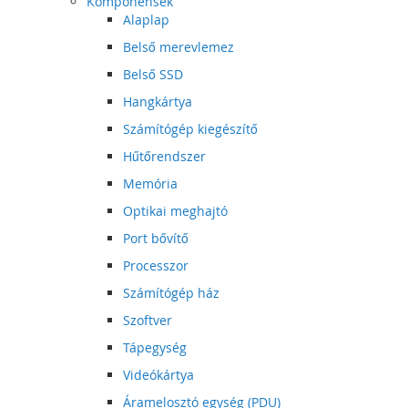
Komponensek
Alaplap
Belső merevlemez
Belső SSD
Hangkártya
Számítógép kiegészítő
Hűtőrendszer
Memória
Optikai meghajtó
Port bővítő
Processzor
Számítógép ház
Szoftver
Tápegység
Videókártya
Áramelosztó egység (PDU)