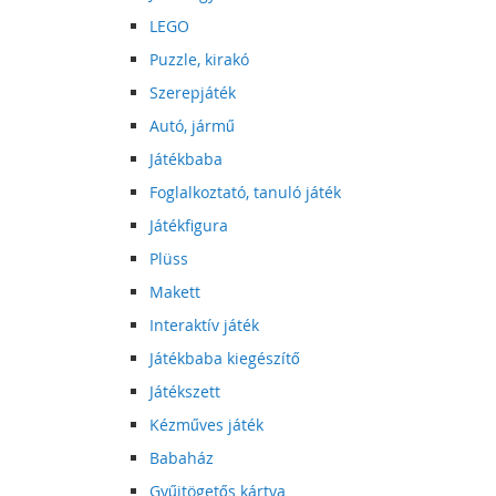
LEGO
Puzzle, kirakó
Szerepjáték
Autó, jármű
Játékbaba
Foglalkoztató, tanuló játék
Játékfigura
Plüss
Makett
Interaktív játék
Játékbaba kiegészítő
Játékszett
Kézműves játék
Babaház
Gyűjtögetős kártya