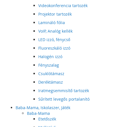
Videokonferencia tartozék
Projektor tartozék
Lamináló fólia
VoIP, Analóg kellék
LED izzó, fénycső
Fluoreszkáló izzó
Halogén izzó
Fényszalag
Csuklótámasz
Deréktámasz
Iratmegsemmisítő tartozék
Sűrített levegős portalanító
Baba-Mama, Iskolaszer, Játék
Baba-Mama
Etetőszék