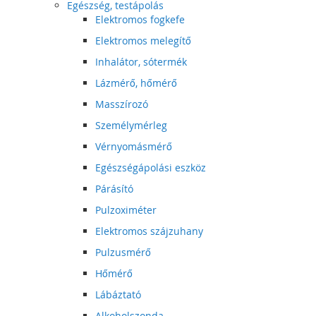
Egészség, testápolás
Elektromos fogkefe
Elektromos melegítő
Inhalátor, sótermék
Lázmérő, hőmérő
Masszírozó
Személymérleg
Vérnyomásmérő
Egészségápolási eszköz
Párásító
Pulzoximéter
Elektromos szájzuhany
Pulzusmérő
Hőmérő
Lábáztató
Alkoholszonda