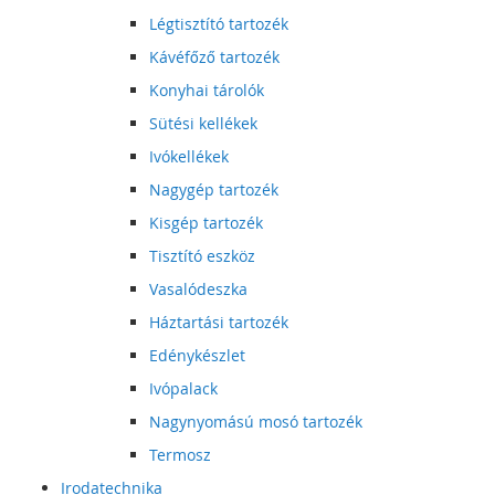
Légtisztító tartozék
Kávéfőző tartozék
Konyhai tárolók
Sütési kellékek
Ivókellékek
Nagygép tartozék
Kisgép tartozék
Tisztító eszköz
Vasalódeszka
Háztartási tartozék
Edénykészlet
Ivópalack
Nagynyomású mosó tartozék
Termosz
Irodatechnika