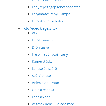
Fényképezőgép lencseadapter
Folyamatos fényű lámpa
Fotó stúdió reflektor
Fotó-Videó kiegészítők
Vaku
Fotóállvány fej
Drón táska
Háromlábú fotóállvány
Kameratáska
Lencse és szűrő
Szűrőlencse
Videó stabilizátor
Objektívsapka
Lencsevédő
Vezeték nélküli jeladó modul