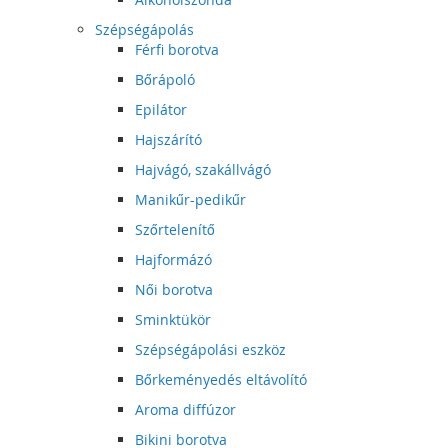
Szépségápolás
Férfi borotva
Bőrápoló
Epilátor
Hajszárító
Hajvágó, szakállvágó
Manikűr-pedikűr
Szőrtelenítő
Hajformázó
Női borotva
Sminktükör
Szépségápolási eszköz
Bőrkeményedés eltávolító
Aroma diffúzor
Bikini borotva