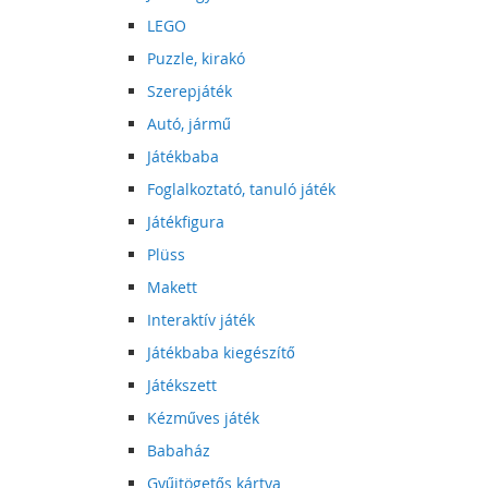
LEGO
Puzzle, kirakó
Szerepjáték
Autó, jármű
Játékbaba
Foglalkoztató, tanuló játék
Játékfigura
Plüss
Makett
Interaktív játék
Játékbaba kiegészítő
Játékszett
Kézműves játék
Babaház
Gyűjtögetős kártya