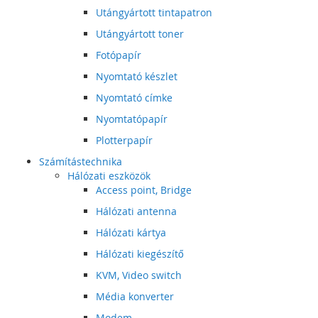
Utángyártott tintapatron
Utángyártott toner
Fotópapír
Nyomtató készlet
Nyomtató címke
Nyomtatópapír
Plotterpapír
Számítástechnika
Hálózati eszközök
Access point, Bridge
Hálózati antenna
Hálózati kártya
Hálózati kiegészítő
KVM, Video switch
Média konverter
Modem