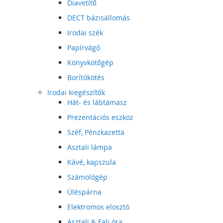
Diavetítő
DECT bázisállomás
Irodai szék
Papírvágó
Könyvkötőgép
Borítókötés
Irodai kiegészítők
Hát- és lábtámasz
Prezentációs eszköz
Széf, Pénzkazetta
Asztali lámpa
Kávé, kapszula
Számológép
Üléspárna
Elektromos elosztó
Asztali & Fali óra