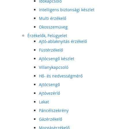
Időkapcsoló
Intelligens biztonsági készlet
Multi érzékelő
Okosszemüveg
Érzékelők, Felügyelet
Ajtó-ablaknyitás érzékelő
Füstérzékelő
Ajtócsengő készlet
Villanykapcsoló
Hő- és nedvességmérő
Ajtócsengő
Ajtóvezérlő
Lakat
Páncélszekrény
Gázérzékelő
Mozgásérzékelő