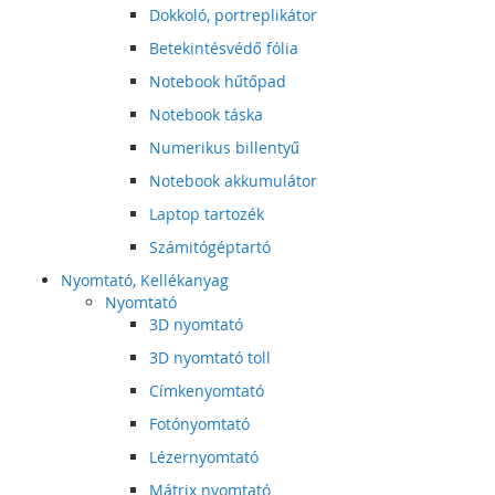
Dokkoló, portreplikátor
Betekintésvédő fólia
Notebook hűtőpad
Notebook táska
Numerikus billentyű
Notebook akkumulátor
Laptop tartozék
Számitógéptartó
Nyomtató, Kellékanyag
Nyomtató
3D nyomtató
3D nyomtató toll
Címkenyomtató
Fotónyomtató
Lézernyomtató
Mátrix nyomtató