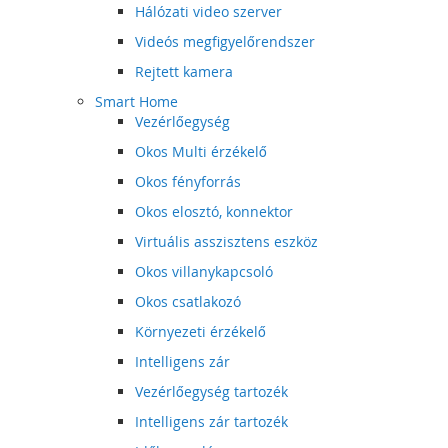
Hálózati video szerver
Videós megfigyelőrendszer
Rejtett kamera
Smart Home
Vezérlőegység
Okos Multi érzékelő
Okos fényforrás
Okos elosztó, konnektor
Virtuális asszisztens eszköz
Okos villanykapcsoló
Okos csatlakozó
Környezeti érzékelő
Intelligens zár
Vezérlőegység tartozék
Intelligens zár tartozék