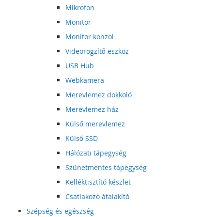
Mikrofon
Monitor
Monitor konzol
Videorögzítő eszköz
USB Hub
Webkamera
Merevlemez dokkoló
Merevlemez ház
Külső merevlemez
Külső SSD
Hálózati tápegység
Szünetmentes tápegység
Kelléktisztító készlet
Csatlakozó átalakító
Szépség és egészség