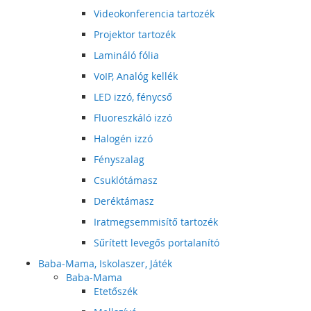
Videokonferencia tartozék
Projektor tartozék
Lamináló fólia
VoIP, Analóg kellék
LED izzó, fénycső
Fluoreszkáló izzó
Halogén izzó
Fényszalag
Csuklótámasz
Deréktámasz
Iratmegsemmisítő tartozék
Sűrített levegős portalanító
Baba-Mama, Iskolaszer, Játék
Baba-Mama
Etetőszék