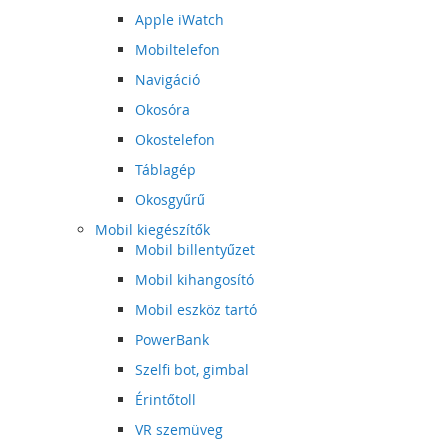
Apple iWatch
Mobiltelefon
Navigáció
Okosóra
Okostelefon
Táblagép
Okosgyűrű
Mobil kiegészítők
Mobil billentyűzet
Mobil kihangosító
Mobil eszköz tartó
PowerBank
Szelfi bot, gimbal
Érintőtoll
VR szemüveg