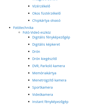
Vízérzékelő
Okos füstérzékelő
Chipkártya olvasó
Fotótechnika
Fotó-Videó eszköz
Digitális fényképezőgép
Digitális képkeret
Drón
Drón kiegészítő
DVR, Parkoló kamera
Memóriakártya
Menetrögzítő kamera
Sportkamera
Videókamera
Instant fényképezőgép