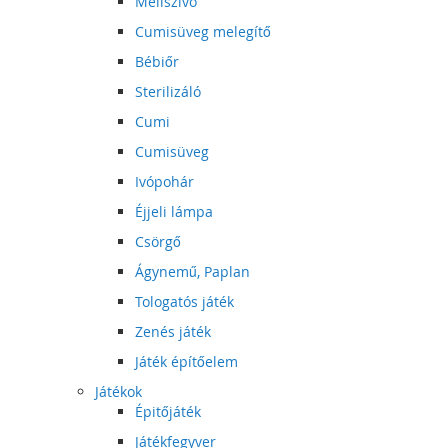
Mellszívó
Cumisüveg melegítő
Bébiőr
Sterilizáló
Cumi
Cumisüveg
Ivópohár
Éjjeli lámpa
Csörgő
Ágynemű, Paplan
Tologatós játék
Zenés játék
Játék építőelem
Játékok
Épitőjáték
Játékfegyver