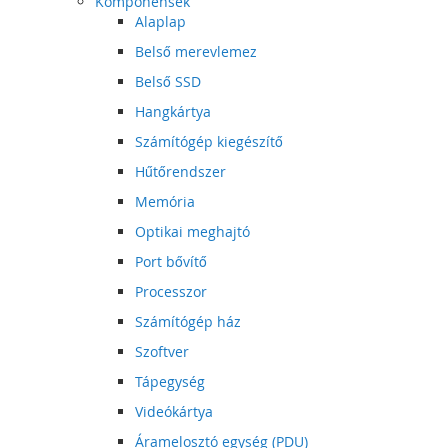
Komponensek
Alaplap
Belső merevlemez
Belső SSD
Hangkártya
Számítógép kiegészítő
Hűtőrendszer
Memória
Optikai meghajtó
Port bővítő
Processzor
Számítógép ház
Szoftver
Tápegység
Videókártya
Áramelosztó egység (PDU)