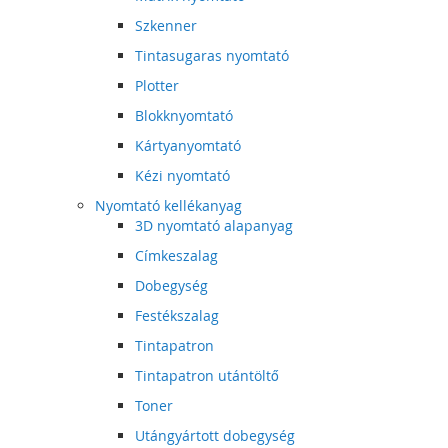
Szkenner
Tintasugaras nyomtató
Plotter
Blokknyomtató
Kártyanyomtató
Kézi nyomtató
Nyomtató kellékanyag
3D nyomtató alapanyag
Címkeszalag
Dobegység
Festékszalag
Tintapatron
Tintapatron utántöltő
Toner
Utángyártott dobegység