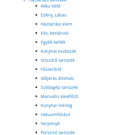
Akku töltő
Edény, Lábas
Háztartási elem
Kés, késtároló
Egyéb kellék
Konyhai eszközök
Vízszűrő tartozék
Fűszerőrlő
Időjárás állomás
Szódagép tartozék
Manuális kávéfőző
Konyhai mérleg
Vákuumfóliázó
Serpenyő
Porszívó tartozék