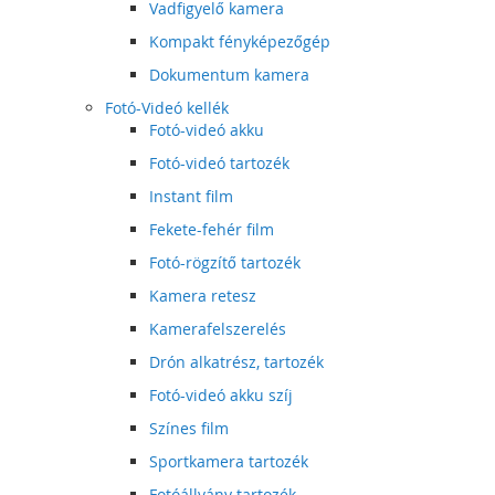
Vadfigyelő kamera
Kompakt fényképezőgép
Dokumentum kamera
Fotó-Videó kellék
Fotó-videó akku
Fotó-videó tartozék
Instant film
Fekete-fehér film
Fotó-rögzítő tartozék
Kamera retesz
Kamerafelszerelés
Drón alkatrész, tartozék
Fotó-videó akku szíj
Színes film
Sportkamera tartozék
Fotóállvány tartozék