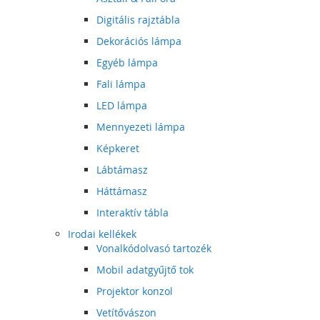
Digitális rajztábla
Dekorációs lámpa
Egyéb lámpa
Fali lámpa
LED lámpa
Mennyezeti lámpa
Képkeret
Lábtámasz
Háttámasz
Interaktív tábla
Irodai kellékek
Vonalkódolvasó tartozék
Mobil adatgyűjtő tok
Projektor konzol
Vetítővászon