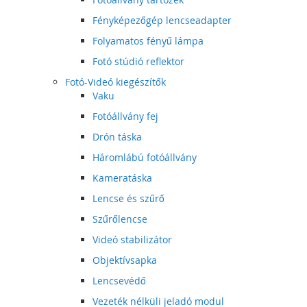
Fényképezőgép lencseadapter
Folyamatos fényű lámpa
Fotó stúdió reflektor
Fotó-Videó kiegészítők
Vaku
Fotóállvány fej
Drón táska
Háromlábú fotóállvány
Kameratáska
Lencse és szűrő
Szűrőlencse
Videó stabilizátor
Objektívsapka
Lencsevédő
Vezeték nélküli jeladó modul