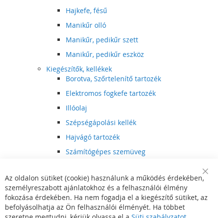
Hajkefe, fésű
Manikűr olló
Manikűr, pedikűr szett
Manikűr, pedikűr eszköz
Kiegészítők, kellékek
Borotva, Szőrtelenítő tartozék
Elektromos fogkefe tartozék
Illóolaj
Szépségápolási kellék
Hajvágó tartozék
Számítógépes szemüveg
Egészségápolási kellék
Az oldalon sütiket (cookie) használunk a működés érdekében,
Hajvágó kiegészítő
Clo
személyreszabott ajánlatokhoz és a felhasználói élmény
Coo
Szórakoztató elektronika
Bar
fokozása érdekében. Ha nem fogadja el a kiegészítő sütiket, az
Multimédia
befolyásolhatja az Ön felhasználói élményét. Ha többet
DVD, BluRay lejátszó
szeretne megtudni, kérjük olvassa el a
Süti szabályzatot