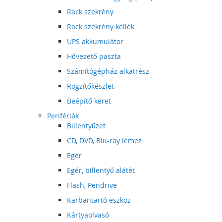
Rack szekrény
Rack szekrény kellék
UPS akkumulátor
Hővezető paszta
Számítógépház alkatrész
Rögzítőkészlet
Beépítő keret
Perifériák
Billentyűzet
CD, DVD, Blu-ray lemez
Egér
Egér, billentyű alátét
Flash, Pendrive
Karbantartó eszköz
Kártyaolvasó