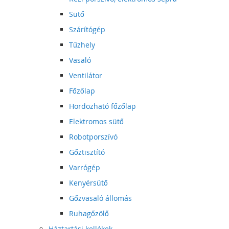
Sütő
Szárítógép
Tűzhely
Vasaló
Ventilátor
Főzőlap
Hordozható főzőlap
Elektromos sütő
Robotporszívó
Gőztisztító
Varrógép
Kenyérsütő
Gőzvasaló állomás
Ruhagőzölő
Háztartási kellékek