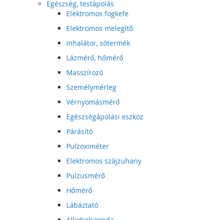
Egészség, testápolás
Elektromos fogkefe
Elektromos melegítő
Inhalátor, sótermék
Lázmérő, hőmérő
Masszírozó
Személymérleg
Vérnyomásmérő
Egészségápolási eszköz
Párásító
Pulzoximéter
Elektromos szájzuhany
Pulzusmérő
Hőmérő
Lábáztató
Alkoholszonda