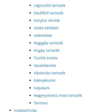
Légtisztító tartozék
Kávéfőző tartozék
Konyhai tárolók
Sütési kellékek
Ivókellékek
Nagygép tartozék
Kisgép tartozék
Tisztító eszköz
Vasalódeszka
Háztartási tartozék
Edénykészlet
Ivópalack
Nagynyomású mosó tartozék
Termosz
Irodatechnika