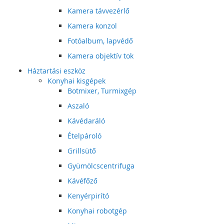
Kamera távvezérlő
Kamera konzol
Fotóalbum, lapvédő
Kamera objektív tok
Háztartási eszköz
Konyhai kisgépek
Botmixer, Turmixgép
Aszaló
Kávédaráló
Ételpároló
Grillsütő
Gyümölcscentrifuga
Kávéfőző
Kenyérpirító
Konyhai robotgép