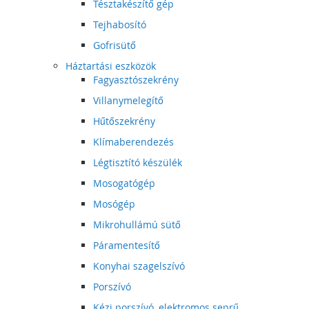
Tésztakészítő gép
Tejhabosító
Gofrisütő
Háztartási eszközök
Fagyasztószekrény
Villanymelegítő
Hűtőszekrény
Klímaberendezés
Légtisztító készülék
Mosogatógép
Mosógép
Mikrohullámú sütő
Páramentesítő
Konyhai szagelszívó
Porszívó
Kézi porszívó, elektromos seprű