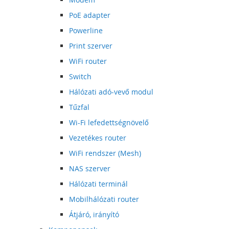
PoE adapter
Powerline
Print szerver
WiFi router
Switch
Hálózati adó-vevő modul
Tűzfal
Wi-Fi lefedettségnövelő
Vezetékes router
WiFi rendszer (Mesh)
NAS szerver
Hálózati terminál
Mobilhálózati router
Átjáró, irányító