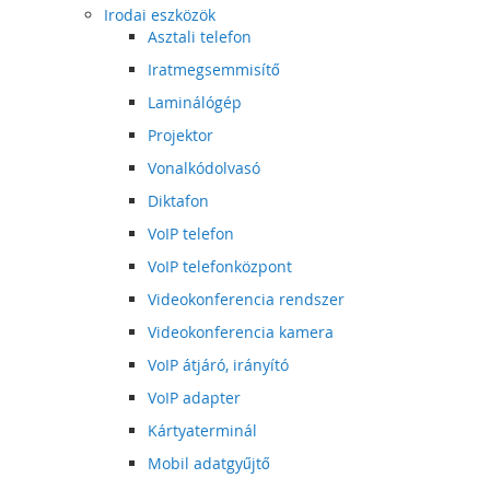
Irodai eszközök
Asztali telefon
Iratmegsemmisítő
Laminálógép
Projektor
Vonalkódolvasó
Diktafon
VoIP telefon
VoIP telefonközpont
Videokonferencia rendszer
Videokonferencia kamera
VoIP átjáró, irányító
VoIP adapter
Kártyaterminál
Mobil adatgyűjtő