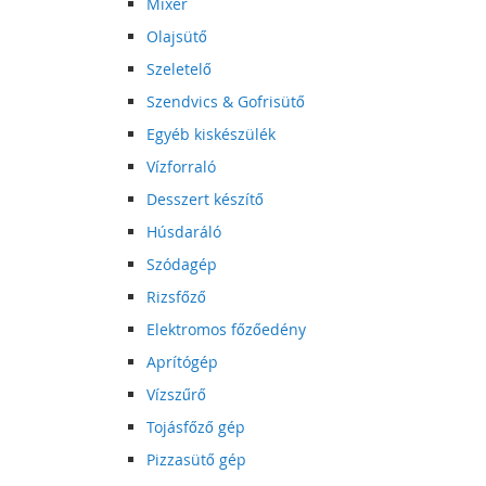
Mixer
Olajsütő
Szeletelő
Szendvics & Gofrisütő
Egyéb kiskészülék
Vízforraló
Desszert készítő
Húsdaráló
Szódagép
Rizsfőző
Elektromos főzőedény
Aprítógép
Vízszűrő
Tojásfőző gép
Pizzasütő gép