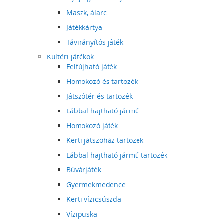
Maszk, álarc
Játékkártya
Távirányítós játék
Kültéri játékok
Felfújható játék
Homokozó és tartozék
Játszótér és tartozék
Lábbal hajtható jármű
Homokozó játék
Kerti játszóház tartozék
Lábbal hajtható jármű tartozék
Búvárjáték
Gyermekmedence
Kerti vízicsúszda
Vízipuska