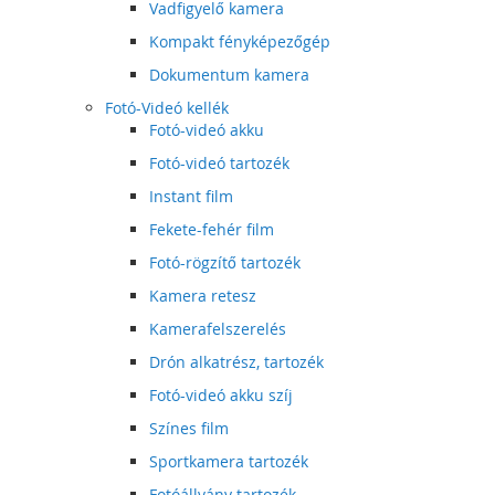
Vadfigyelő kamera
Kompakt fényképezőgép
Dokumentum kamera
Fotó-Videó kellék
Fotó-videó akku
Fotó-videó tartozék
Instant film
Fekete-fehér film
Fotó-rögzítő tartozék
Kamera retesz
Kamerafelszerelés
Drón alkatrész, tartozék
Fotó-videó akku szíj
Színes film
Sportkamera tartozék
Fotóállvány tartozék