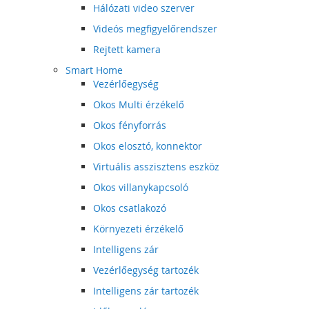
Hálózati video szerver
Videós megfigyelőrendszer
Rejtett kamera
Smart Home
Vezérlőegység
Okos Multi érzékelő
Okos fényforrás
Okos elosztó, konnektor
Virtuális asszisztens eszköz
Okos villanykapcsoló
Okos csatlakozó
Környezeti érzékelő
Intelligens zár
Vezérlőegység tartozék
Intelligens zár tartozék