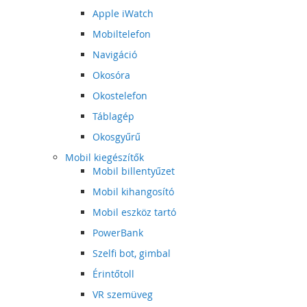
Apple iWatch
Mobiltelefon
Navigáció
Okosóra
Okostelefon
Táblagép
Okosgyűrű
Mobil kiegészítők
Mobil billentyűzet
Mobil kihangosító
Mobil eszköz tartó
PowerBank
Szelfi bot, gimbal
Érintőtoll
VR szemüveg