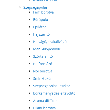
Szépségápolás
Férfi borotva
Bőrápoló
Epilátor
Hajszárító
Hajvágó, szakállvágó
Manikűr-pedikűr
Szőrtelenítő
Hajformázó
Női borotva
Sminktükör
Szépségápolási eszköz
Bőrkeményedés eltávolító
Aroma diffúzor
Bikini borotva