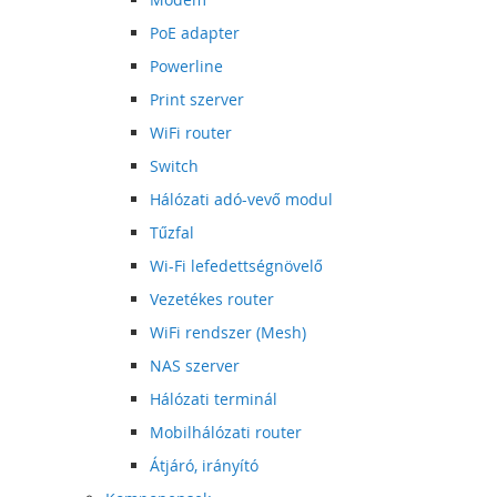
PoE adapter
Powerline
Print szerver
WiFi router
Switch
Hálózati adó-vevő modul
Tűzfal
Wi-Fi lefedettségnövelő
Vezetékes router
WiFi rendszer (Mesh)
NAS szerver
Hálózati terminál
Mobilhálózati router
Átjáró, irányító