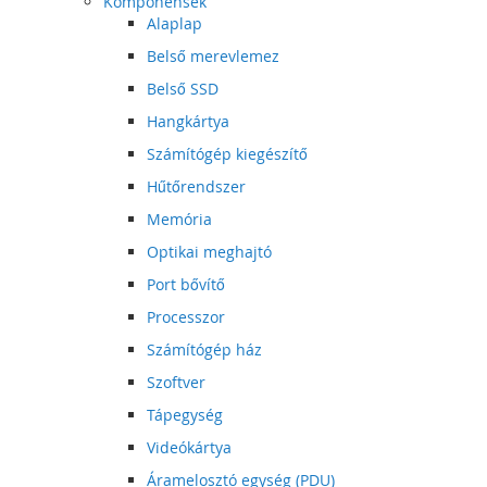
Komponensek
Alaplap
Belső merevlemez
Belső SSD
Hangkártya
Számítógép kiegészítő
Hűtőrendszer
Memória
Optikai meghajtó
Port bővítő
Processzor
Számítógép ház
Szoftver
Tápegység
Videókártya
Áramelosztó egység (PDU)