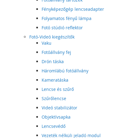
Fényképezőgép lencseadapter
Folyamatos fényű lámpa
Fotó stúdió reflektor
Fotó-Videó kiegészítők
Vaku
Fotóállvány fej
Drón táska
Háromlábú fotóállvány
Kameratáska
Lencse és szűrő
Szűrőlencse
Videó stabilizátor
Objektívsapka
Lencsevédő
Vezeték nélküli jeladó modul