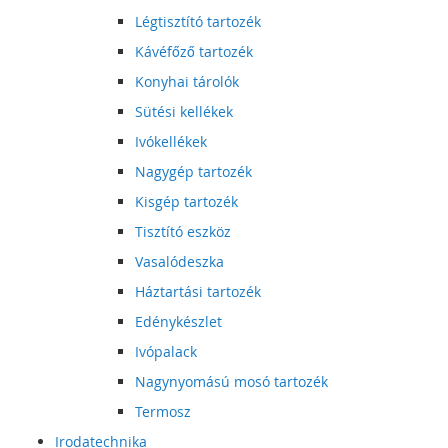
Légtisztító tartozék
Kávéfőző tartozék
Konyhai tárolók
Sütési kellékek
Ivókellékek
Nagygép tartozék
Kisgép tartozék
Tisztító eszköz
Vasalódeszka
Háztartási tartozék
Edénykészlet
Ivópalack
Nagynyomású mosó tartozék
Termosz
Irodatechnika