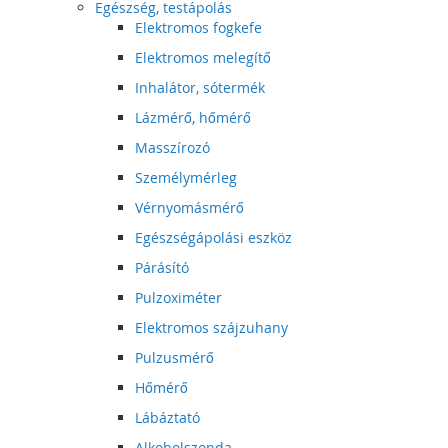
Egészség, testápolás
Elektromos fogkefe
Elektromos melegítő
Inhalátor, sótermék
Lázmérő, hőmérő
Masszírozó
Személymérleg
Vérnyomásmérő
Egészségápolási eszköz
Párásító
Pulzoximéter
Elektromos szájzuhany
Pulzusmérő
Hőmérő
Lábáztató
Alkoholszonda