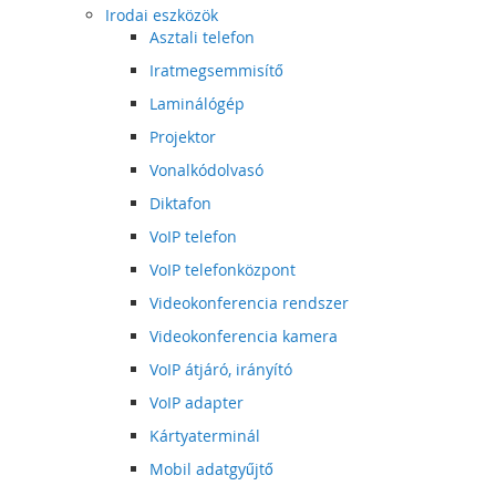
Irodai eszközök
Asztali telefon
Iratmegsemmisítő
Laminálógép
Projektor
Vonalkódolvasó
Diktafon
VoIP telefon
VoIP telefonközpont
Videokonferencia rendszer
Videokonferencia kamera
VoIP átjáró, irányító
VoIP adapter
Kártyaterminál
Mobil adatgyűjtő