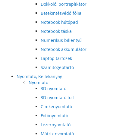
Dokkoló, portreplikátor
Betekintésvédő fólia
Notebook hűtőpad
Notebook táska
Numerikus billentyű
Notebook akkumulátor
Laptop tartozék
Számitógéptartó
Nyomtató, Kellékanyag
Nyomtató
3D nyomtató
3D nyomtató toll
Címkenyomtató
Fotónyomtató
Lézernyomtató
Mátrix nyomtató