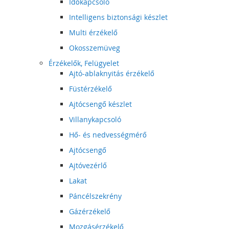
Időkapcsoló
Intelligens biztonsági készlet
Multi érzékelő
Okosszemüveg
Érzékelők, Felügyelet
Ajtó-ablaknyitás érzékelő
Füstérzékelő
Ajtócsengő készlet
Villanykapcsoló
Hő- és nedvességmérő
Ajtócsengő
Ajtóvezérlő
Lakat
Páncélszekrény
Gázérzékelő
Mozgásérzékelő