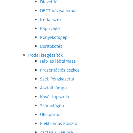
Diavetítő
DECT bázisállomás
Irodai szék
Papírvágó
Könyvkötőgép
Borítókötés
Irodai kiegészítők
Hát- és lábtámasz
Prezentációs eszköz
Széf, Pénzkazetta
Asztali lámpa
Kávé, kapszula
Számológép
Üléspárna
Elektromos elosztó
Asztali & Fali óra