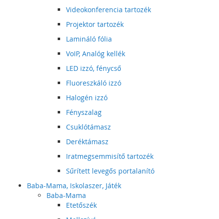
Videokonferencia tartozék
Projektor tartozék
Lamináló fólia
VoIP, Analóg kellék
LED izzó, fénycső
Fluoreszkáló izzó
Halogén izzó
Fényszalag
Csuklótámasz
Deréktámasz
Iratmegsemmisítő tartozék
Sűrített levegős portalanító
Baba-Mama, Iskolaszer, Játék
Baba-Mama
Etetőszék