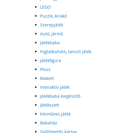
LEGO
Puzzle, kirakó
Szerepjáték
Autó, jármű
Játékbaba
Foglalkoztató, tanuló játék
Játékfigura
Plüss
Makett
Interaktív játék
Játékbaba kiegészítő
Játékszett
Kézműves játék
Babaház
Gyűjtögetős kártya