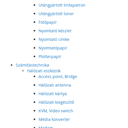
Utángyártott tintapatron
Utángyártott toner
Fotópapír
Nyomtató készlet
Nyomtató címke
Nyomtatópapír
Plotterpapír
Számítástechnika
Hálózati eszközök
Access point, Bridge
Hálózati antenna
Hálózati kártya
Hálózati kiegészítő
KVM, Video switch
Média konverter
Modem