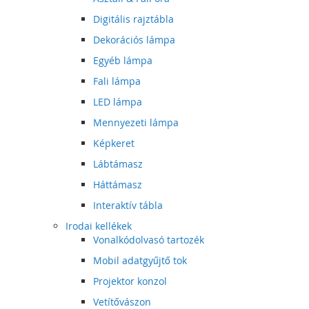
Digitális rajztábla
Dekorációs lámpa
Egyéb lámpa
Fali lámpa
LED lámpa
Mennyezeti lámpa
Képkeret
Lábtámasz
Háttámasz
Interaktív tábla
Irodai kellékek
Vonalkódolvasó tartozék
Mobil adatgyűjtő tok
Projektor konzol
Vetítővászon