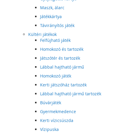
Maszk, álarc
Játékkártya
Távirányítós játék
Kültéri játékok
Felfújható játék
Homokozó és tartozék
Játszótér és tartozék
Lábbal hajtható jármű
Homokozó játék
Kerti játszóház tartozék
Lábbal hajtható jármű tartozék
Búvárjáték
Gyermekmedence
Kerti vízicsúszda
Vízipuska