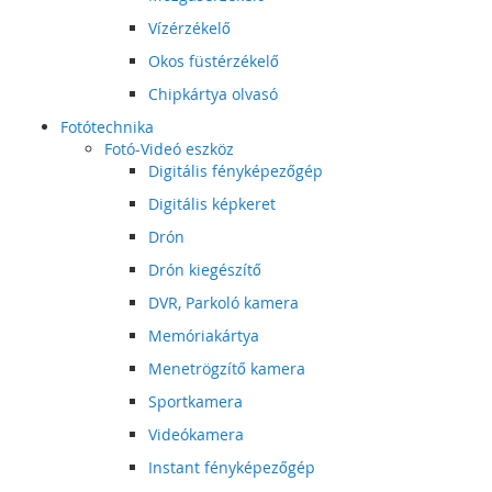
Vízérzékelő
Okos füstérzékelő
Chipkártya olvasó
Fotótechnika
Fotó-Videó eszköz
Digitális fényképezőgép
Digitális képkeret
Drón
Drón kiegészítő
DVR, Parkoló kamera
Memóriakártya
Menetrögzítő kamera
Sportkamera
Videókamera
Instant fényképezőgép