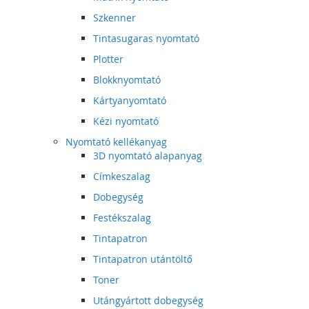
Szkenner
Tintasugaras nyomtató
Plotter
Blokknyomtató
Kártyanyomtató
Kézi nyomtató
Nyomtató kellékanyag
3D nyomtató alapanyag
Címkeszalag
Dobegység
Festékszalag
Tintapatron
Tintapatron utántöltő
Toner
Utángyártott dobegység