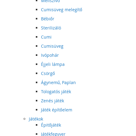
Mellszívó
Cumisüveg melegítő
Bébiőr
Sterilizáló
Cumi
Cumisüveg
Ivópohár
Éjjeli lámpa
Csörgő
Ágynemű, Paplan
Tologatós játék
Zenés játék
Játék építőelem
Játékok
Épitőjáték
Játékfegyver