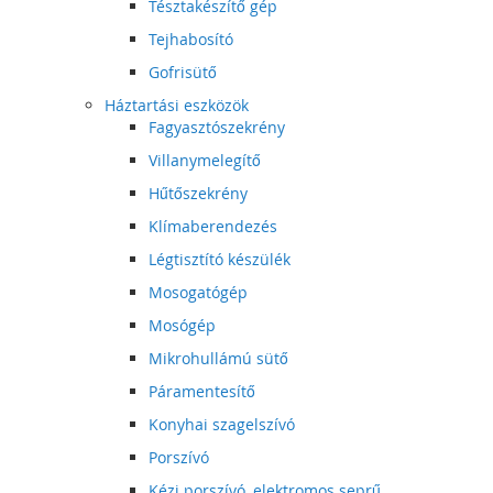
Tésztakészítő gép
Tejhabosító
Gofrisütő
Háztartási eszközök
Fagyasztószekrény
Villanymelegítő
Hűtőszekrény
Klímaberendezés
Légtisztító készülék
Mosogatógép
Mosógép
Mikrohullámú sütő
Páramentesítő
Konyhai szagelszívó
Porszívó
Kézi porszívó, elektromos seprű