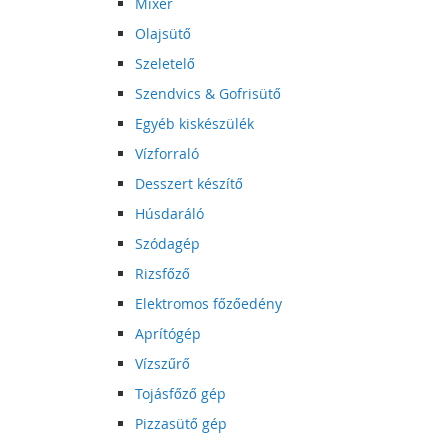
Mixer
Olajsütő
Szeletelő
Szendvics & Gofrisütő
Egyéb kiskészülék
Vízforraló
Desszert készítő
Húsdaráló
Szódagép
Rizsfőző
Elektromos főzőedény
Aprítógép
Vízszűrő
Tojásfőző gép
Pizzasütő gép