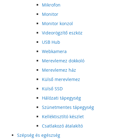
Mikrofon
Monitor
Monitor konzol
Videorögzítő eszköz
USB Hub
Webkamera
Merevlemez dokkoló
Merevlemez ház
Külső merevlemez
Külső SSD
Hálózati tápegység
Szünetmentes tápegység
Kelléktisztító készlet
Csatlakozó átalakító
Szépség és egészség