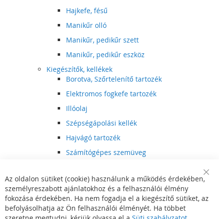
Hajkefe, fésű
Manikűr olló
Manikűr, pedikűr szett
Manikűr, pedikűr eszköz
Kiegészítők, kellékek
Borotva, Szőrtelenítő tartozék
Elektromos fogkefe tartozék
Illóolaj
Szépségápolási kellék
Hajvágó tartozék
Számítógépes szemüveg
Egészségápolási kellék
Az oldalon sütiket (cookie) használunk a működés érdekében,
Hajvágó kiegészítő
Clo
személyreszabott ajánlatokhoz és a felhasználói élmény
Coo
Szórakoztató elektronika
Bar
fokozása érdekében. Ha nem fogadja el a kiegészítő sütiket, az
Multimédia
befolyásolhatja az Ön felhasználói élményét. Ha többet
DVD, BluRay lejátszó
szeretne megtudni, kérjük olvassa el a
Süti szabályzatot