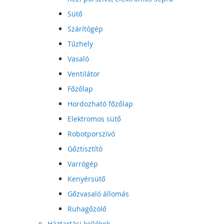
Sütő
Szárítógép
Tűzhely
Vasaló
Ventilátor
Főzőlap
Hordozható főzőlap
Elektromos sütő
Robotporszívó
Gőztisztító
Varrógép
Kenyérsütő
Gőzvasaló állomás
Ruhagőzölő
Háztartási kellékek