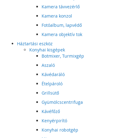
Kamera távvezérlő
Kamera konzol
Fotóalbum, lapvédő
Kamera objektív tok
Háztartási eszköz
Konyhai kisgépek
Botmixer, Turmixgép
Aszaló
Kávédaráló
Ételpároló
Grillsütő
Gyümölcscentrifuga
Kávéfőző
Kenyérpirító
Konyhai robotgép