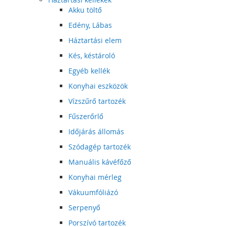
Akku töltő
Edény, Lábas
Háztartási elem
Kés, késtároló
Egyéb kellék
Konyhai eszközök
Vízszűrő tartozék
Fűszerőrlő
Időjárás állomás
Szódagép tartozék
Manuális kávéfőző
Konyhai mérleg
Vákuumfóliázó
Serpenyő
Porszívó tartozék