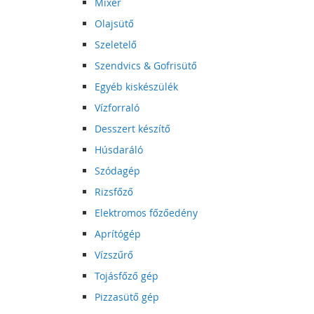
Mixer
Olajsütő
Szeletelő
Szendvics & Gofrisütő
Egyéb kiskészülék
Vízforraló
Desszert készítő
Húsdaráló
Szódagép
Rizsfőző
Elektromos főzőedény
Aprítógép
Vízszűrő
Tojásfőző gép
Pizzasütő gép