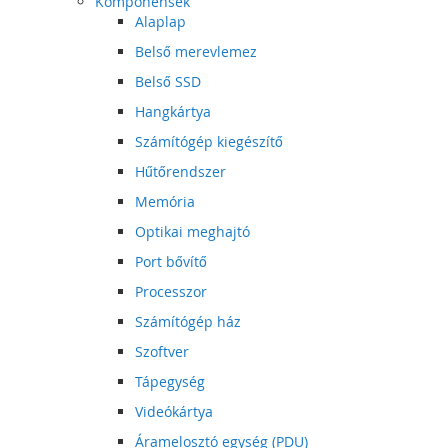
Komponensek
Alaplap
Belső merevlemez
Belső SSD
Hangkártya
Számítógép kiegészítő
Hűtőrendszer
Memória
Optikai meghajtó
Port bővítő
Processzor
Számítógép ház
Szoftver
Tápegység
Videókártya
Áramelosztó egység (PDU)