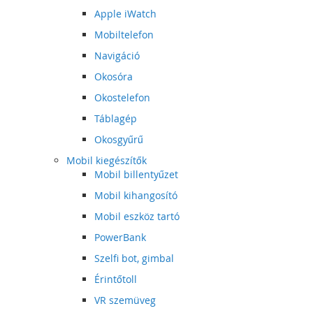
Apple iWatch
Mobiltelefon
Navigáció
Okosóra
Okostelefon
Táblagép
Okosgyűrű
Mobil kiegészítők
Mobil billentyűzet
Mobil kihangosító
Mobil eszköz tartó
PowerBank
Szelfi bot, gimbal
Érintőtoll
VR szemüveg