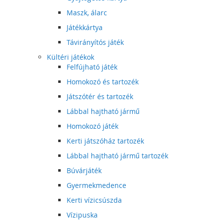
Maszk, álarc
Játékkártya
Távirányítós játék
Kültéri játékok
Felfújható játék
Homokozó és tartozék
Játszótér és tartozék
Lábbal hajtható jármű
Homokozó játék
Kerti játszóház tartozék
Lábbal hajtható jármű tartozék
Búvárjáték
Gyermekmedence
Kerti vízicsúszda
Vízipuska