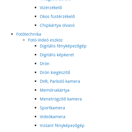
Vízérzékelő
Okos füstérzékelő
Chipkártya olvasó
Fotótechnika
Fotó-Videó eszköz
Digitális fényképezőgép
Digitális képkeret
Drón
Drón kiegészítő
DVR, Parkoló kamera
Memóriakártya
Menetrögzítő kamera
Sportkamera
Videókamera
Instant fényképezőgép