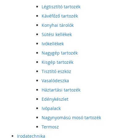
Légtisztító tartozék
Kávéfőző tartozék
Konyhai tárolók
Sütési kellékek
Ivókellékek
Nagygép tartozék
Kisgép tartozék
Tisztító eszköz
Vasalódeszka
Háztartási tartozék
Edénykészlet
Ivópalack
Nagynyomású mosó tartozék
Termosz
Irodatechnika