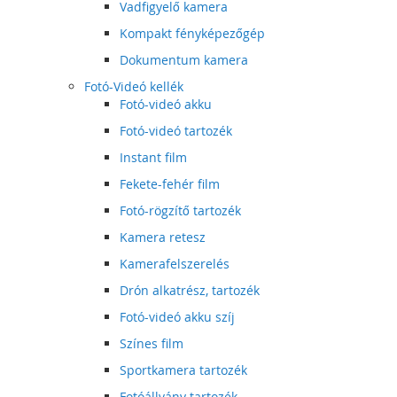
Vadfigyelő kamera
Kompakt fényképezőgép
Dokumentum kamera
Fotó-Videó kellék
Fotó-videó akku
Fotó-videó tartozék
Instant film
Fekete-fehér film
Fotó-rögzítő tartozék
Kamera retesz
Kamerafelszerelés
Drón alkatrész, tartozék
Fotó-videó akku szíj
Színes film
Sportkamera tartozék
Fotóállvány tartozék