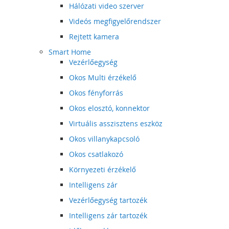
Hálózati video szerver
Videós megfigyelőrendszer
Rejtett kamera
Smart Home
Vezérlőegység
Okos Multi érzékelő
Okos fényforrás
Okos elosztó, konnektor
Virtuális asszisztens eszköz
Okos villanykapcsoló
Okos csatlakozó
Környezeti érzékelő
Intelligens zár
Vezérlőegység tartozék
Intelligens zár tartozék