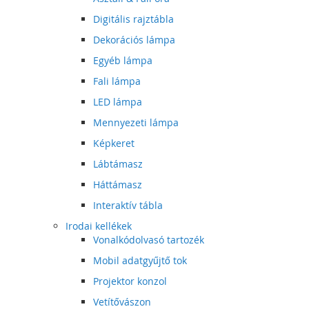
Digitális rajztábla
Dekorációs lámpa
Egyéb lámpa
Fali lámpa
LED lámpa
Mennyezeti lámpa
Képkeret
Lábtámasz
Háttámasz
Interaktív tábla
Irodai kellékek
Vonalkódolvasó tartozék
Mobil adatgyűjtő tok
Projektor konzol
Vetítővászon