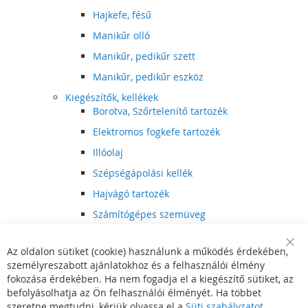
Hajkefe, fésű
Manikűr olló
Manikűr, pedikűr szett
Manikűr, pedikűr eszköz
Kiegészítők, kellékek
Borotva, Szőrtelenítő tartozék
Elektromos fogkefe tartozék
Illóolaj
Szépségápolási kellék
Hajvágó tartozék
Számítógépes szemüveg
Egészségápolási kellék
Az oldalon sütiket (cookie) használunk a működés érdekében,
Hajvágó kiegészítő
Clo
személyreszabott ajánlatokhoz és a felhasználói élmény
Coo
Szórakoztató elektronika
Bar
fokozása érdekében. Ha nem fogadja el a kiegészítő sütiket, az
Multimédia
befolyásolhatja az Ön felhasználói élményét. Ha többet
DVD, BluRay lejátszó
szeretne megtudni, kérjük olvassa el a
Süti szabályzatot