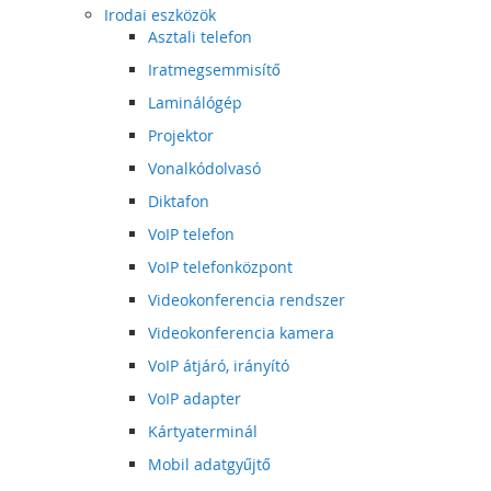
Irodai eszközök
Asztali telefon
Iratmegsemmisítő
Laminálógép
Projektor
Vonalkódolvasó
Diktafon
VoIP telefon
VoIP telefonközpont
Videokonferencia rendszer
Videokonferencia kamera
VoIP átjáró, irányító
VoIP adapter
Kártyaterminál
Mobil adatgyűjtő