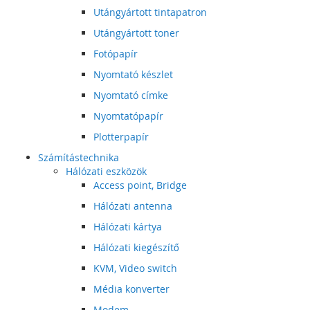
Utángyártott tintapatron
Utángyártott toner
Fotópapír
Nyomtató készlet
Nyomtató címke
Nyomtatópapír
Plotterpapír
Számítástechnika
Hálózati eszközök
Access point, Bridge
Hálózati antenna
Hálózati kártya
Hálózati kiegészítő
KVM, Video switch
Média konverter
Modem