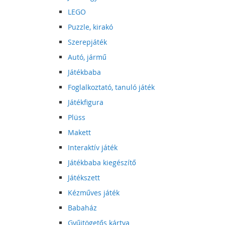
LEGO
Puzzle, kirakó
Szerepjáték
Autó, jármű
Játékbaba
Foglalkoztató, tanuló játék
Játékfigura
Plüss
Makett
Interaktív játék
Játékbaba kiegészítő
Játékszett
Kézműves játék
Babaház
Gyűjtögetős kártya