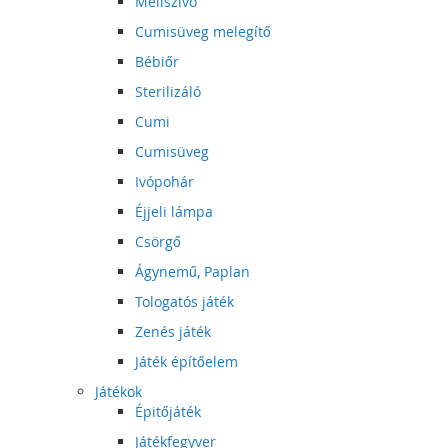
Mellszívó
Cumisüveg melegítő
Bébiőr
Sterilizáló
Cumi
Cumisüveg
Ivópohár
Éjjeli lámpa
Csörgő
Ágynemű, Paplan
Tologatós játék
Zenés játék
Játék építőelem
Játékok
Épitőjáték
Játékfegyver