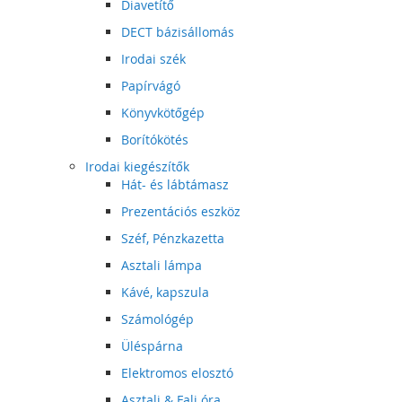
Diavetítő
DECT bázisállomás
Irodai szék
Papírvágó
Könyvkötőgép
Borítókötés
Irodai kiegészítők
Hát- és lábtámasz
Prezentációs eszköz
Széf, Pénzkazetta
Asztali lámpa
Kávé, kapszula
Számológép
Üléspárna
Elektromos elosztó
Asztali & Fali óra