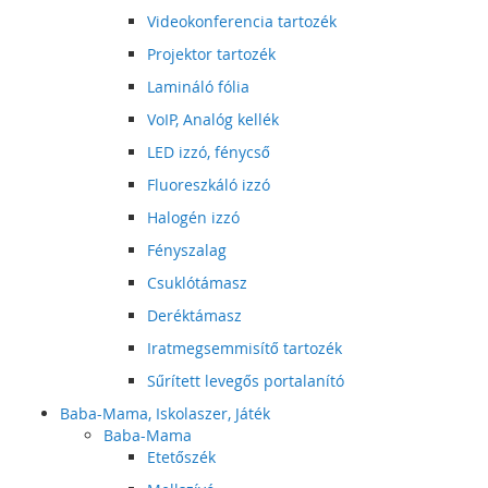
Videokonferencia tartozék
Projektor tartozék
Lamináló fólia
VoIP, Analóg kellék
LED izzó, fénycső
Fluoreszkáló izzó
Halogén izzó
Fényszalag
Csuklótámasz
Deréktámasz
Iratmegsemmisítő tartozék
Sűrített levegős portalanító
Baba-Mama, Iskolaszer, Játék
Baba-Mama
Etetőszék