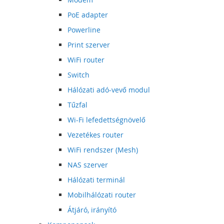
PoE adapter
Powerline
Print szerver
WiFi router
Switch
Hálózati adó-vevő modul
Tűzfal
Wi-Fi lefedettségnövelő
Vezetékes router
WiFi rendszer (Mesh)
NAS szerver
Hálózati terminál
Mobilhálózati router
Átjáró, irányító