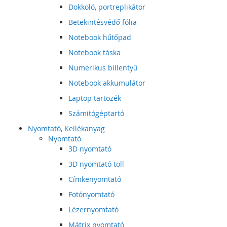
Dokkoló, portreplikátor
Betekintésvédő fólia
Notebook hűtőpad
Notebook táska
Numerikus billentyű
Notebook akkumulátor
Laptop tartozék
Számitógéptartó
Nyomtató, Kellékanyag
Nyomtató
3D nyomtató
3D nyomtató toll
Címkenyomtató
Fotónyomtató
Lézernyomtató
Mátrix nyomtató