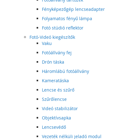
Fényképezőgép lencseadapter
Folyamatos fényű lámpa
Fotó stúdió reflektor
Fotó-Videó kiegészítők
Vaku
Fotóállvány fej
Drón táska
Háromlábú fotóállvány
Kameratáska
Lencse és szűrő
Szűrőlencse
Videó stabilizátor
Objektívsapka
Lencsevédő
Vezeték nélküli jeladó modul