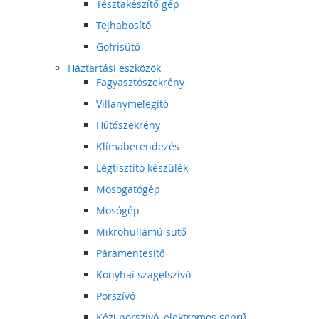
Tésztakészítő gép
Tejhabosító
Gofrisütő
Háztartási eszközök
Fagyasztószekrény
Villanymelegítő
Hűtőszekrény
Klímaberendezés
Légtisztító készülék
Mosogatógép
Mosógép
Mikrohullámú sütő
Páramentesítő
Konyhai szagelszívó
Porszívó
Kézi porszívó, elektromos seprű