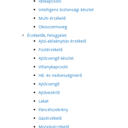
Időkapcsoló
Intelligens biztonsági készlet
Multi érzékelő
Okosszemüveg
Érzékelők, Felügyelet
Ajtó-ablaknyitás érzékelő
Füstérzékelő
Ajtócsengő készlet
Villanykapcsoló
Hő- és nedvességmérő
Ajtócsengő
Ajtóvezérlő
Lakat
Páncélszekrény
Gázérzékelő
Mozgásérzékelő