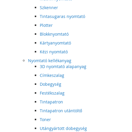
Szkenner
Tintasugaras nyomtató
Plotter
Blokknyomtató
Kártyanyomtató
Kézi nyomtató
Nyomtató kellékanyag
3D nyomtató alapanyag
Címkeszalag
Dobegység
Festékszalag
Tintapatron
Tintapatron utántöltő
Toner
Utángyártott dobegység