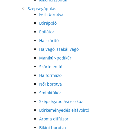
Szépségápolás
Férfi borotva
Bőrápoló
Epilátor
Hajszárító
Hajvágó, szakállvágó
Manikűr-pedikűr
Szőrtelenítő
Hajformázó
Női borotva
Sminktükör
Szépségápolási eszköz
Bőrkeményedés eltávolító
Aroma diffúzor
Bikini borotva