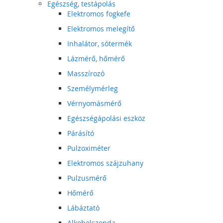
Egészség, testápolás
Elektromos fogkefe
Elektromos melegítő
Inhalátor, sótermék
Lázmérő, hőmérő
Masszírozó
Személymérleg
Vérnyomásmérő
Egészségápolási eszköz
Párásító
Pulzoximéter
Elektromos szájzuhany
Pulzusmérő
Hőmérő
Lábáztató
Alkoholszonda