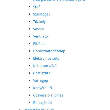
Sütő
Szárítógép
Tűzhely
Vasaló
Ventilátor
Főzőlap
Hordozható főzőlap
Elektromos sütő
Robotporszívó
Gőztisztító
Varrógép
Kenyérsütő
Gőzvasaló állomás
Ruhagőzölő
Háztartási kellékek