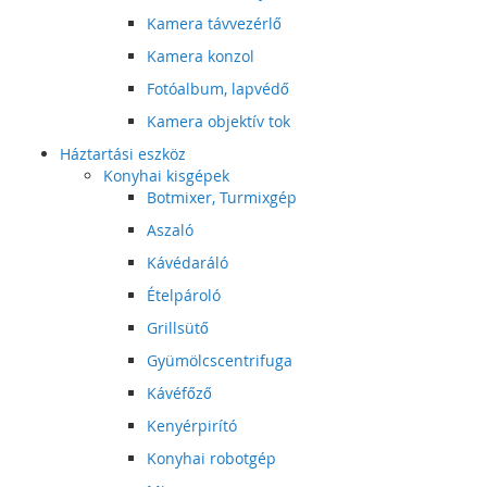
Kamera távvezérlő
Kamera konzol
Fotóalbum, lapvédő
Kamera objektív tok
Háztartási eszköz
Konyhai kisgépek
Botmixer, Turmixgép
Aszaló
Kávédaráló
Ételpároló
Grillsütő
Gyümölcscentrifuga
Kávéfőző
Kenyérpirító
Konyhai robotgép