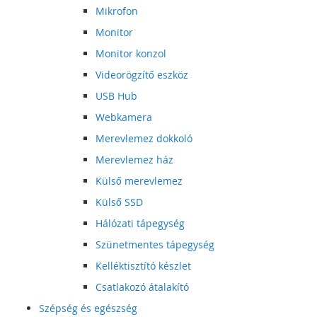
Mikrofon
Monitor
Monitor konzol
Videorögzítő eszköz
USB Hub
Webkamera
Merevlemez dokkoló
Merevlemez ház
Külső merevlemez
Külső SSD
Hálózati tápegység
Szünetmentes tápegység
Kelléktisztító készlet
Csatlakozó átalakító
Szépség és egészség