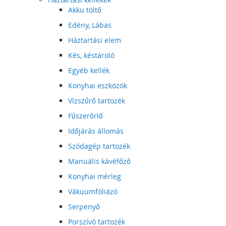
Akku töltő
Edény, Lábas
Háztartási elem
Kés, késtároló
Egyéb kellék
Konyhai eszközök
Vízszűrő tartozék
Fűszerőrlő
Időjárás állomás
Szódagép tartozék
Manuális kávéfőző
Konyhai mérleg
Vákuumfóliázó
Serpenyő
Porszívó tartozék