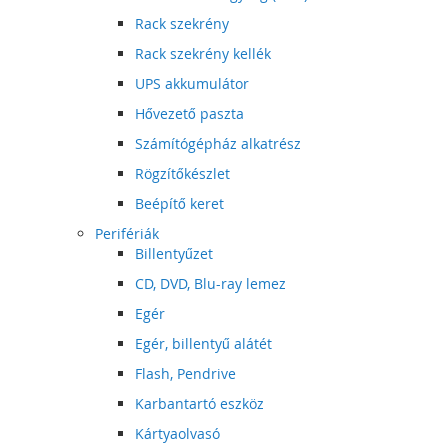
Rack szekrény
Rack szekrény kellék
UPS akkumulátor
Hővezető paszta
Számítógépház alkatrész
Rögzítőkészlet
Beépítő keret
Perifériák
Billentyűzet
CD, DVD, Blu-ray lemez
Egér
Egér, billentyű alátét
Flash, Pendrive
Karbantartó eszköz
Kártyaolvasó