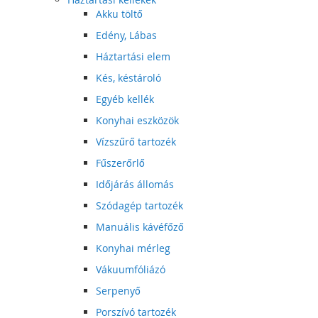
Akku töltő
Edény, Lábas
Háztartási elem
Kés, késtároló
Egyéb kellék
Konyhai eszközök
Vízszűrő tartozék
Fűszerőrlő
Időjárás állomás
Szódagép tartozék
Manuális kávéfőző
Konyhai mérleg
Vákuumfóliázó
Serpenyő
Porszívó tartozék