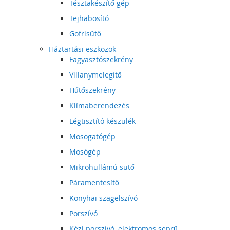
Tésztakészítő gép
Tejhabosító
Gofrisütő
Háztartási eszközök
Fagyasztószekrény
Villanymelegítő
Hűtőszekrény
Klímaberendezés
Légtisztító készülék
Mosogatógép
Mosógép
Mikrohullámú sütő
Páramentesítő
Konyhai szagelszívó
Porszívó
Kézi porszívó, elektromos seprű