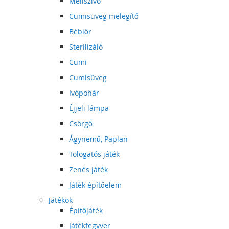
Mellszívó
Cumisüveg melegítő
Bébiőr
Sterilizáló
Cumi
Cumisüveg
Ivópohár
Éjjeli lámpa
Csörgő
Ágynemű, Paplan
Tologatós játék
Zenés játék
Játék építőelem
Játékok
Épitőjáték
Játékfegyver