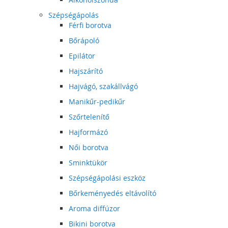
Szépségápolás
Férfi borotva
Bőrápoló
Epilátor
Hajszárító
Hajvágó, szakállvágó
Manikűr-pedikűr
Szőrtelenítő
Hajformázó
Női borotva
Sminktükör
Szépségápolási eszköz
Bőrkeményedés eltávolító
Aroma diffúzor
Bikini borotva