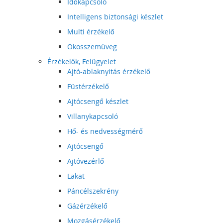
Időkapcsoló
Intelligens biztonsági készlet
Multi érzékelő
Okosszemüveg
Érzékelők, Felügyelet
Ajtó-ablaknyitás érzékelő
Füstérzékelő
Ajtócsengő készlet
Villanykapcsoló
Hő- és nedvességmérő
Ajtócsengő
Ajtóvezérlő
Lakat
Páncélszekrény
Gázérzékelő
Mozgásérzékelő