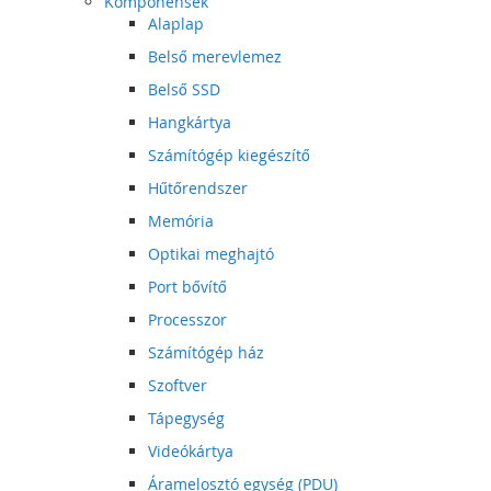
Komponensek
Alaplap
Belső merevlemez
Belső SSD
Hangkártya
Számítógép kiegészítő
Hűtőrendszer
Memória
Optikai meghajtó
Port bővítő
Processzor
Számítógép ház
Szoftver
Tápegység
Videókártya
Áramelosztó egység (PDU)