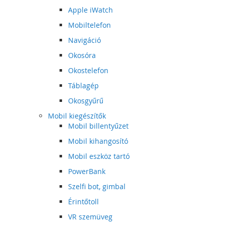
Apple iWatch
Mobiltelefon
Navigáció
Okosóra
Okostelefon
Táblagép
Okosgyűrű
Mobil kiegészítők
Mobil billentyűzet
Mobil kihangosító
Mobil eszköz tartó
PowerBank
Szelfi bot, gimbal
Érintőtoll
VR szemüveg