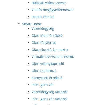
Hálózati video szerver
Videós megfigyelőrendszer
Rejtett kamera
Smart Home
Vezérlőegység
Okos Multi érzékelő
Okos fényforrás
Okos elosztó, konnektor
Virtuális asszisztens eszköz
Okos villanykapcsoló
Okos csatlakozó
Környezeti érzékelő
Intelligens zár
Vezérlőegység tartozék
Intelligens zár tartozék