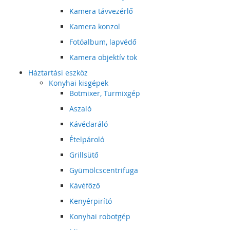
Kamera távvezérlő
Kamera konzol
Fotóalbum, lapvédő
Kamera objektív tok
Háztartási eszköz
Konyhai kisgépek
Botmixer, Turmixgép
Aszaló
Kávédaráló
Ételpároló
Grillsütő
Gyümölcscentrifuga
Kávéfőző
Kenyérpirító
Konyhai robotgép