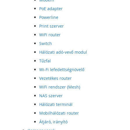
PoE adapter
Powerline
Print szerver
WiFi router
Switch
Hálózati adó-vevő modul
Tűzfal
Wi-Fi lefedettségnövelő
Vezetékes router
WiFi rendszer (Mesh)
NAS szerver
Hálózati terminál
Mobilhálózati router
Átjáró, irányító