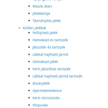
Maszk, álarc
Játékkártya
Távirányítós játék
Kültéri játékok
Felfújható játék
Homokozó és tartozék
Játszótér és tartozék
Lábbal hajtható jármű
Homokozó játék
Kerti játszóház tartozék
Lábbal hajtható jármű tartozék
Búvárjáték
Gyermekmedence
Kerti vízicsúszda
Vízipuska