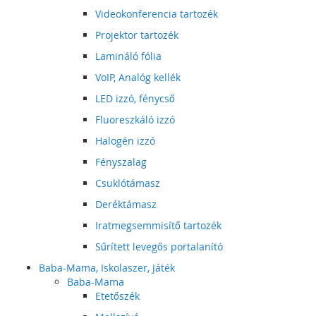
Videokonferencia tartozék
Projektor tartozék
Lamináló fólia
VoIP, Analóg kellék
LED izzó, fénycső
Fluoreszkáló izzó
Halogén izzó
Fényszalag
Csuklótámasz
Deréktámasz
Iratmegsemmisítő tartozék
Sűrített levegős portalanító
Baba-Mama, Iskolaszer, Játék
Baba-Mama
Etetőszék