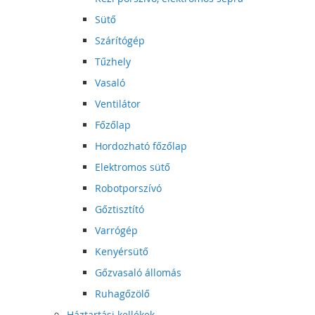
Sütő
Szárítógép
Tűzhely
Vasaló
Ventilátor
Főzőlap
Hordozható főzőlap
Elektromos sütő
Robotporszívó
Gőztisztító
Varrógép
Kenyérsütő
Gőzvasaló állomás
Ruhagőzölő
Háztartási kellékek