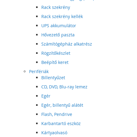
Rack szekrény
Rack szekrény kellék
UPS akkumulátor
Hővezető paszta
Számítógépház alkatrész
Rögzítőkészlet
Beépítő keret
Perifériák
Billentyűzet
CD, DVD, Blu-ray lemez
Egér
Egér, billentyű alátét
Flash, Pendrive
Karbantartó eszköz
Kártyaolvasó