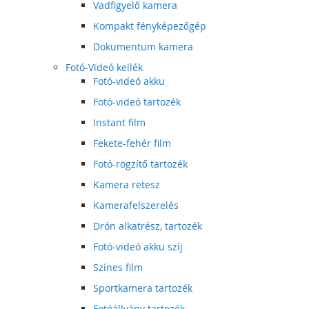
Vadfigyelő kamera
Kompakt fényképezőgép
Dokumentum kamera
Fotó-Videó kellék
Fotó-videó akku
Fotó-videó tartozék
Instant film
Fekete-fehér film
Fotó-rögzítő tartozék
Kamera retesz
Kamerafelszerelés
Drón alkatrész, tartozék
Fotó-videó akku szíj
Színes film
Sportkamera tartozék
Fotóállvány tartozék