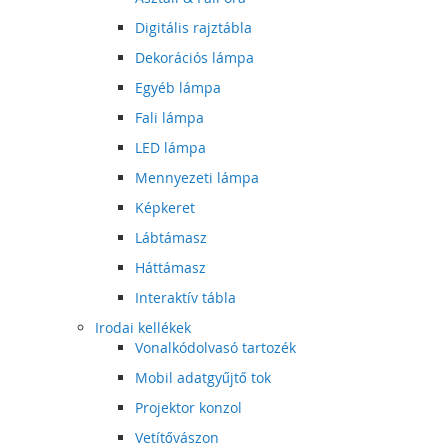
Digitális rajztábla
Dekorációs lámpa
Egyéb lámpa
Fali lámpa
LED lámpa
Mennyezeti lámpa
Képkeret
Lábtámasz
Háttámasz
Interaktív tábla
Irodai kellékek
Vonalkódolvasó tartozék
Mobil adatgyűjtő tok
Projektor konzol
Vetítővászon