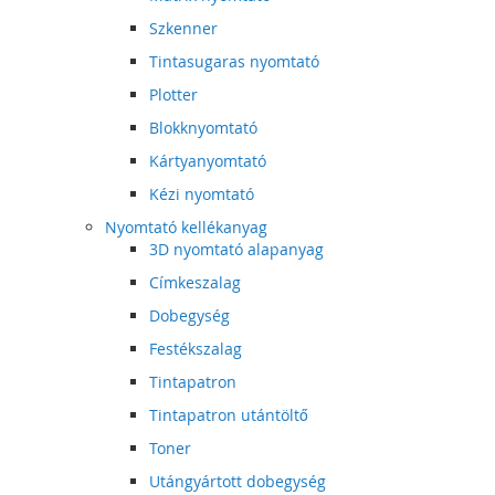
Szkenner
Tintasugaras nyomtató
Plotter
Blokknyomtató
Kártyanyomtató
Kézi nyomtató
Nyomtató kellékanyag
3D nyomtató alapanyag
Címkeszalag
Dobegység
Festékszalag
Tintapatron
Tintapatron utántöltő
Toner
Utángyártott dobegység