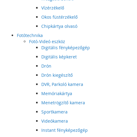
Vízérzékelő
Okos füstérzékelő
Chipkártya olvasó
Fotótechnika
Fotó-Videó eszköz
Digitális fényképezőgép
Digitális képkeret
Drón
Drón kiegészítő
DVR, Parkoló kamera
Memóriakártya
Menetrögzítő kamera
Sportkamera
Videókamera
Instant fényképezőgép