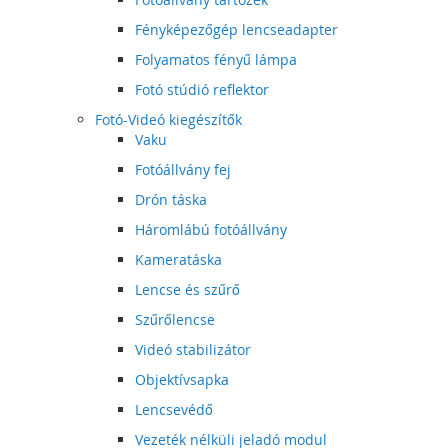
Fényképezőgép lencseadapter
Folyamatos fényű lámpa
Fotó stúdió reflektor
Fotó-Videó kiegészítők
Vaku
Fotóállvány fej
Drón táska
Háromlábú fotóállvány
Kameratáska
Lencse és szűrő
Szűrőlencse
Videó stabilizátor
Objektívsapka
Lencsevédő
Vezeték nélküli jeladó modul