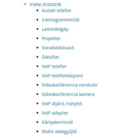
Irodai eszközök
Asztali telefon
Iratmegsemmisítő
Laminálógép
Projektor
Vonalkódolvasó
Diktafon
VoIP telefon
VoIP telefonközpont
Videokonferencia rendszer
Videokonferencia kamera
VoIP átjáró, irányító
VoIP adapter
Kártyaterminál
Mobil adatgyűjtő