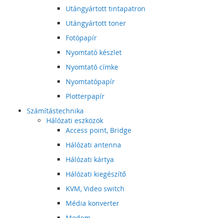
Utángyártott tintapatron
Utángyártott toner
Fotópapír
Nyomtató készlet
Nyomtató címke
Nyomtatópapír
Plotterpapír
Számítástechnika
Hálózati eszközök
Access point, Bridge
Hálózati antenna
Hálózati kártya
Hálózati kiegészítő
KVM, Video switch
Média konverter
Modem