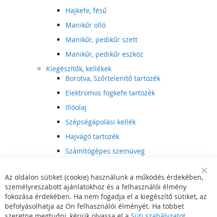
Hajkefe, fésű
Manikűr olló
Manikűr, pedikűr szett
Manikűr, pedikűr eszköz
Kiegészítők, kellékek
Borotva, Szőrtelenítő tartozék
Elektromos fogkefe tartozék
Illóolaj
Szépségápolási kellék
Hajvágó tartozék
Számítógépes szemüveg
Egészségápolási kellék
Az oldalon sütiket (cookie) használunk a működés érdekében,
Hajvágó kiegészítő
Clo
személyreszabott ajánlatokhoz és a felhasználói élmény
Coo
Szórakoztató elektronika
Bar
fokozása érdekében. Ha nem fogadja el a kiegészítő sütiket, az
Multimédia
befolyásolhatja az Ön felhasználói élményét. Ha többet
DVD, BluRay lejátszó
szeretne megtudni, kérjük olvassa el a
Süti szabályzatot