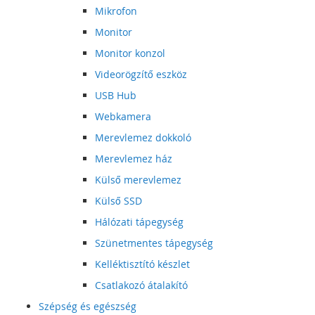
Mikrofon
Monitor
Monitor konzol
Videorögzítő eszköz
USB Hub
Webkamera
Merevlemez dokkoló
Merevlemez ház
Külső merevlemez
Külső SSD
Hálózati tápegység
Szünetmentes tápegység
Kelléktisztító készlet
Csatlakozó átalakító
Szépség és egészség