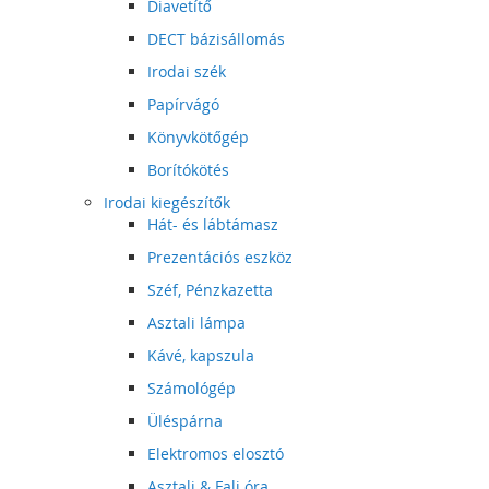
Diavetítő
DECT bázisállomás
Irodai szék
Papírvágó
Könyvkötőgép
Borítókötés
Irodai kiegészítők
Hát- és lábtámasz
Prezentációs eszköz
Széf, Pénzkazetta
Asztali lámpa
Kávé, kapszula
Számológép
Üléspárna
Elektromos elosztó
Asztali & Fali óra