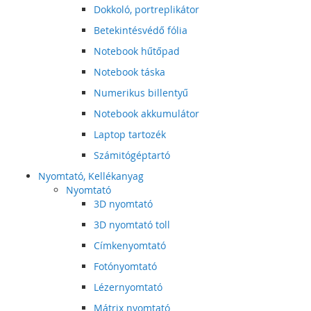
Dokkoló, portreplikátor
Betekintésvédő fólia
Notebook hűtőpad
Notebook táska
Numerikus billentyű
Notebook akkumulátor
Laptop tartozék
Számitógéptartó
Nyomtató, Kellékanyag
Nyomtató
3D nyomtató
3D nyomtató toll
Címkenyomtató
Fotónyomtató
Lézernyomtató
Mátrix nyomtató