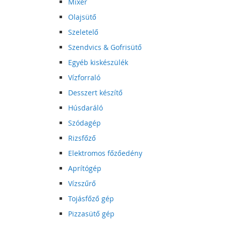
Mixer
Olajsütő
Szeletelő
Szendvics & Gofrisütő
Egyéb kiskészülék
Vízforraló
Desszert készítő
Húsdaráló
Szódagép
Rizsfőző
Elektromos főzőedény
Aprítógép
Vízszűrő
Tojásfőző gép
Pizzasütő gép