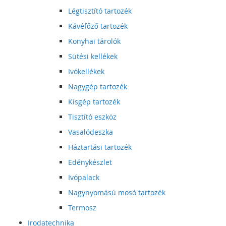
Légtisztító tartozék
Kávéfőző tartozék
Konyhai tárolók
Sütési kellékek
Ivókellékek
Nagygép tartozék
Kisgép tartozék
Tisztító eszköz
Vasalódeszka
Háztartási tartozék
Edénykészlet
Ivópalack
Nagynyomású mosó tartozék
Termosz
Irodatechnika