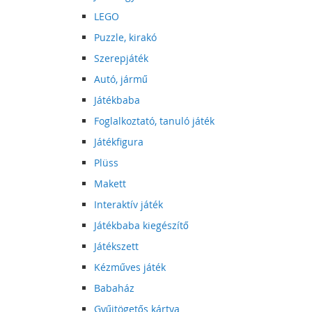
LEGO
Puzzle, kirakó
Szerepjáték
Autó, jármű
Játékbaba
Foglalkoztató, tanuló játék
Játékfigura
Plüss
Makett
Interaktív játék
Játékbaba kiegészítő
Játékszett
Kézműves játék
Babaház
Gyűjtögetős kártya