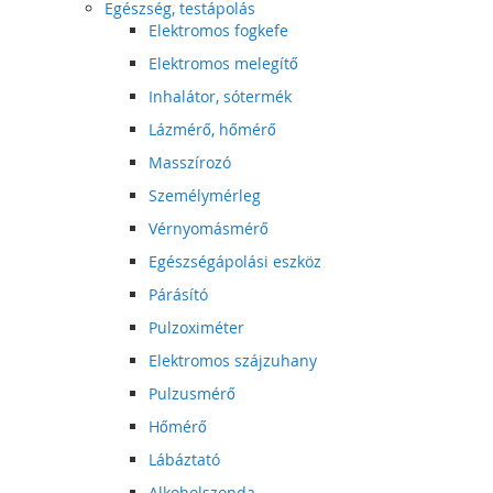
Egészség, testápolás
Elektromos fogkefe
Elektromos melegítő
Inhalátor, sótermék
Lázmérő, hőmérő
Masszírozó
Személymérleg
Vérnyomásmérő
Egészségápolási eszköz
Párásító
Pulzoximéter
Elektromos szájzuhany
Pulzusmérő
Hőmérő
Lábáztató
Alkoholszonda