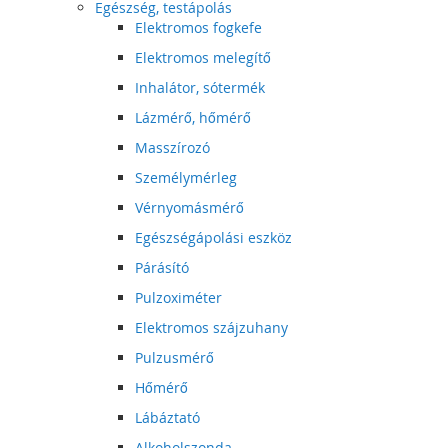
Egészség, testápolás
Elektromos fogkefe
Elektromos melegítő
Inhalátor, sótermék
Lázmérő, hőmérő
Masszírozó
Személymérleg
Vérnyomásmérő
Egészségápolási eszköz
Párásító
Pulzoximéter
Elektromos szájzuhany
Pulzusmérő
Hőmérő
Lábáztató
Alkoholszonda