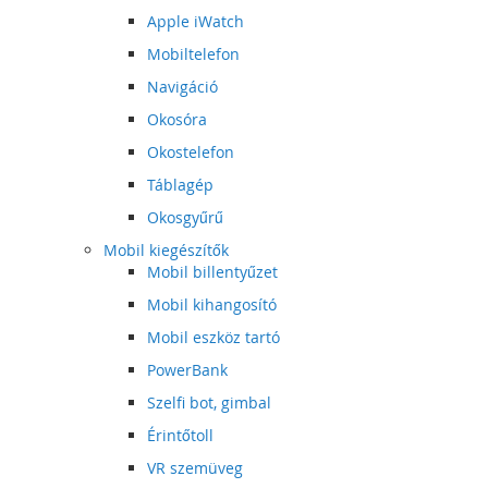
Apple iWatch
Mobiltelefon
Navigáció
Okosóra
Okostelefon
Táblagép
Okosgyűrű
Mobil kiegészítők
Mobil billentyűzet
Mobil kihangosító
Mobil eszköz tartó
PowerBank
Szelfi bot, gimbal
Érintőtoll
VR szemüveg