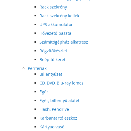
Rack szekrény
Rack szekrény kellék
UPS akkumulátor
Hővezető paszta
Számítógépház alkatrész
Rögzítőkészlet
Beépítő keret
Perifériák
Billentyűzet
CD, DVD, Blu-ray lemez
Egér
Egér, billentyű alátét
Flash, Pendrive
Karbantartó eszköz
Kártyaolvasó