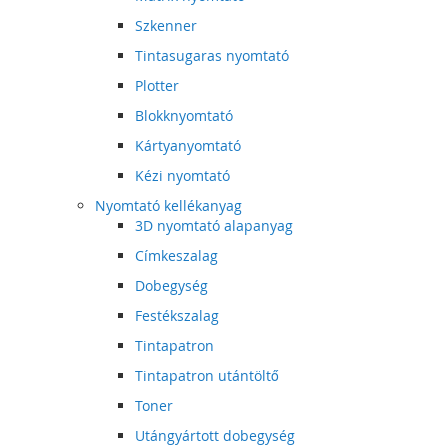
Szkenner
Tintasugaras nyomtató
Plotter
Blokknyomtató
Kártyanyomtató
Kézi nyomtató
Nyomtató kellékanyag
3D nyomtató alapanyag
Címkeszalag
Dobegység
Festékszalag
Tintapatron
Tintapatron utántöltő
Toner
Utángyártott dobegység