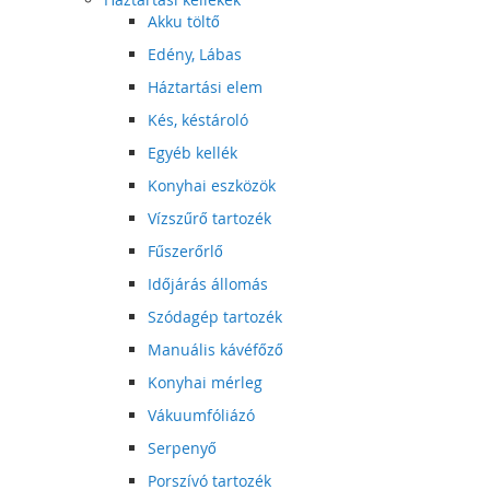
Akku töltő
Edény, Lábas
Háztartási elem
Kés, késtároló
Egyéb kellék
Konyhai eszközök
Vízszűrő tartozék
Fűszerőrlő
Időjárás állomás
Szódagép tartozék
Manuális kávéfőző
Konyhai mérleg
Vákuumfóliázó
Serpenyő
Porszívó tartozék