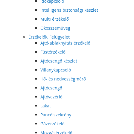
Időkapcsoló
Intelligens biztonsági készlet
Multi érzékelő
Okosszemüveg
Érzékelők, Felügyelet
Ajtó-ablaknyitás érzékelő
Füstérzékelő
Ajtócsengő készlet
Villanykapcsoló
Hő- és nedvességmérő
Ajtócsengő
Ajtóvezérlő
Lakat
Páncélszekrény
Gázérzékelő
Mozgásérzékelő