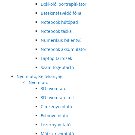
Dokkoló, portreplikátor
Betekintésvédő fólia
Notebook hűtőpad
Notebook táska
Numerikus billentyű
Notebook akkumulátor
Laptop tartozék
Számitógéptartó
Nyomtató, Kellékanyag
Nyomtató
3D nyomtató
3D nyomtató toll
Címkenyomtató
Fotónyomtató
Lézernyomtató
Mátrix nyomtató