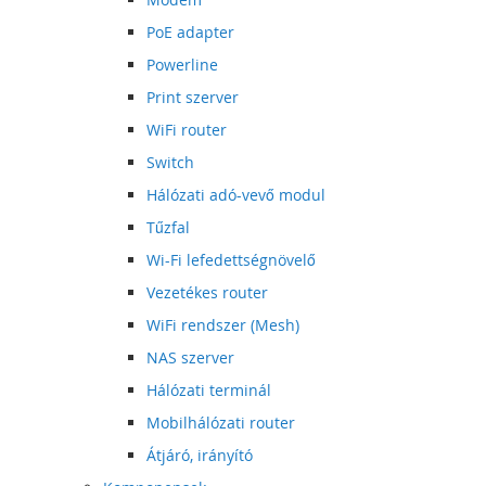
PoE adapter
Powerline
Print szerver
WiFi router
Switch
Hálózati adó-vevő modul
Tűzfal
Wi-Fi lefedettségnövelő
Vezetékes router
WiFi rendszer (Mesh)
NAS szerver
Hálózati terminál
Mobilhálózati router
Átjáró, irányító