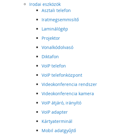
Irodai eszközök
Asztali telefon
Iratmegsemmisítő
Laminálógép
Projektor
Vonalkódolvasó
Diktafon
VoIP telefon
VoIP telefonközpont
Videokonferencia rendszer
Videokonferencia kamera
VoIP átjáró, irányító
VoIP adapter
Kártyaterminál
Mobil adatgyűjtő