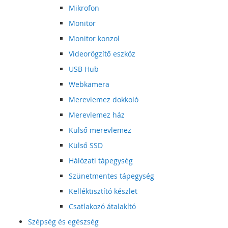
Mikrofon
Monitor
Monitor konzol
Videorögzítő eszköz
USB Hub
Webkamera
Merevlemez dokkoló
Merevlemez ház
Külső merevlemez
Külső SSD
Hálózati tápegység
Szünetmentes tápegység
Kelléktisztító készlet
Csatlakozó átalakító
Szépség és egészség