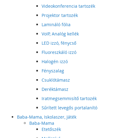
Videokonferencia tartozék
Projektor tartozék
Lamináló fólia
VoIP, Analóg kellék
LED izzó, fénycső
Fluoreszkáló izzó
Halogén izzó
Fényszalag
Csuklótámasz
Deréktámasz
Iratmegsemmisítő tartozék
Sűrített levegős portalanító
Baba-Mama, Iskolaszer, Játék
Baba-Mama
Etetőszék