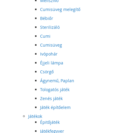
Mellszívó
Cumisüveg melegítő
Bébiőr
Sterilizáló
Cumi
Cumisüveg
Ivópohár
Éjjeli lámpa
Csörgő
Ágynemű, Paplan
Tologatós játék
Zenés játék
Játék építőelem
Játékok
Épitőjáték
Játékfegyver