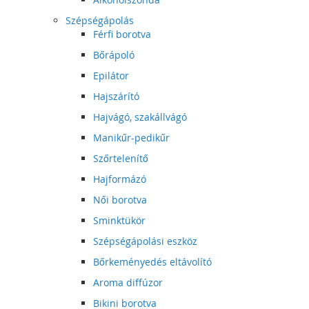
Szépségápolás
Férfi borotva
Bőrápoló
Epilátor
Hajszárító
Hajvágó, szakállvágó
Manikűr-pedikűr
Szőrtelenítő
Hajformázó
Női borotva
Sminktükör
Szépségápolási eszköz
Bőrkeményedés eltávolító
Aroma diffúzor
Bikini borotva