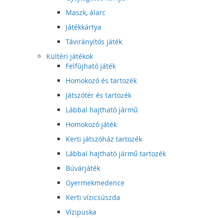
Maszk, álarc
Játékkártya
Távirányítós játék
Kültéri játékok
Felfújható játék
Homokozó és tartozék
Játszótér és tartozék
Lábbal hajtható jármű
Homokozó játék
Kerti játszóház tartozék
Lábbal hajtható jármű tartozék
Búvárjáték
Gyermekmedence
Kerti vízicsúszda
Vízipuska