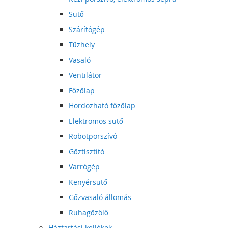
Sütő
Szárítógép
Tűzhely
Vasaló
Ventilátor
Főzőlap
Hordozható főzőlap
Elektromos sütő
Robotporszívó
Gőztisztító
Varrógép
Kenyérsütő
Gőzvasaló állomás
Ruhagőzölő
Háztartási kellékek