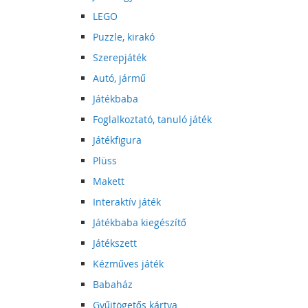
LEGO
Puzzle, kirakó
Szerepjáték
Autó, jármű
Játékbaba
Foglalkoztató, tanuló játék
Játékfigura
Plüss
Makett
Interaktív játék
Játékbaba kiegészítő
Játékszett
Kézműves játék
Babaház
Gyűjtögetős kártya