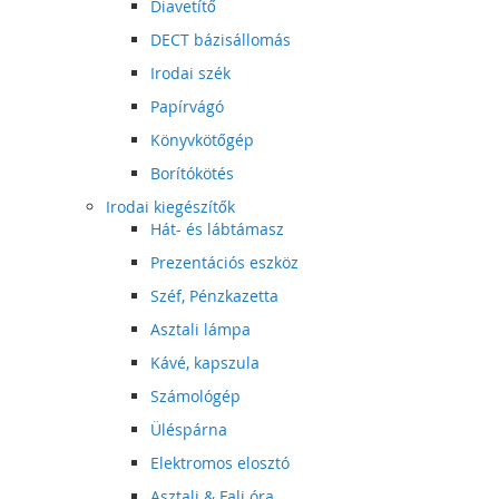
Diavetítő
DECT bázisállomás
Irodai szék
Papírvágó
Könyvkötőgép
Borítókötés
Irodai kiegészítők
Hát- és lábtámasz
Prezentációs eszköz
Széf, Pénzkazetta
Asztali lámpa
Kávé, kapszula
Számológép
Üléspárna
Elektromos elosztó
Asztali & Fali óra