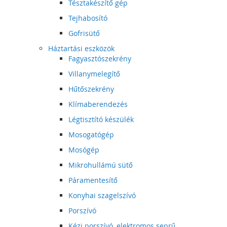
Tésztakészítő gép
Tejhabosító
Gofrisütő
Háztartási eszközök
Fagyasztószekrény
Villanymelegítő
Hűtőszekrény
Klímaberendezés
Légtisztító készülék
Mosogatógép
Mosógép
Mikrohullámú sütő
Páramentesítő
Konyhai szagelszívó
Porszívó
Kézi porszívó, elektromos seprű