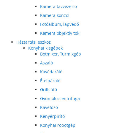
Kamera távvezérlő
Kamera konzol
Fotóalbum, lapvédő
Kamera objektív tok
Háztartási eszköz
Konyhai kisgépek
Botmixer, Turmixgép
Aszaló
Kávédaráló
Ételpároló
Grillsütő
Gyümölcscentrifuga
Kávéfőző
Kenyérpirító
Konyhai robotgép