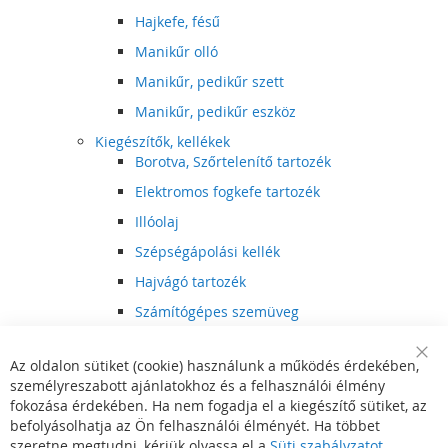
Hajkefe, fésű
Manikűr olló
Manikűr, pedikűr szett
Manikűr, pedikűr eszköz
Kiegészítők, kellékek
Borotva, Szőrtelenítő tartozék
Elektromos fogkefe tartozék
Illóolaj
Szépségápolási kellék
Hajvágó tartozék
Számítógépes szemüveg
Egészségápolási kellék
Az oldalon sütiket (cookie) használunk a működés érdekében,
Hajvágó kiegészítő
Clo
személyreszabott ajánlatokhoz és a felhasználói élmény
Coo
Szórakoztató elektronika
Bar
fokozása érdekében. Ha nem fogadja el a kiegészítő sütiket, az
Multimédia
befolyásolhatja az Ön felhasználói élményét. Ha többet
DVD, BluRay lejátszó
szeretne megtudni, kérjük olvassa el a
Süti szabályzatot