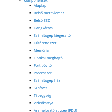
Komponensek
Alaplap
Belső merevlemez
Belső SSD
Hangkártya
Számítógép kiegészítő
Hűtőrendszer
Memória
Optikai meghajtó
Port bővítő
Processzor
Számítógép ház
Szoftver
Tápegység
Videókártya
Áramelosztó egység (PDU)