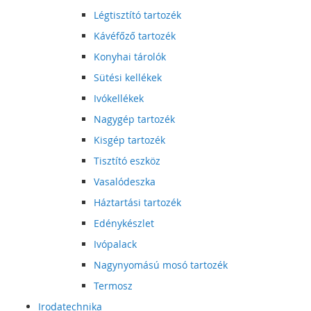
Légtisztító tartozék
Kávéfőző tartozék
Konyhai tárolók
Sütési kellékek
Ivókellékek
Nagygép tartozék
Kisgép tartozék
Tisztító eszköz
Vasalódeszka
Háztartási tartozék
Edénykészlet
Ivópalack
Nagynyomású mosó tartozék
Termosz
Irodatechnika