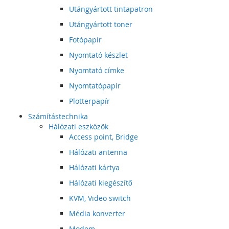
Utángyártott tintapatron
Utángyártott toner
Fotópapír
Nyomtató készlet
Nyomtató címke
Nyomtatópapír
Plotterpapír
Számítástechnika
Hálózati eszközök
Access point, Bridge
Hálózati antenna
Hálózati kártya
Hálózati kiegészítő
KVM, Video switch
Média konverter
Modem