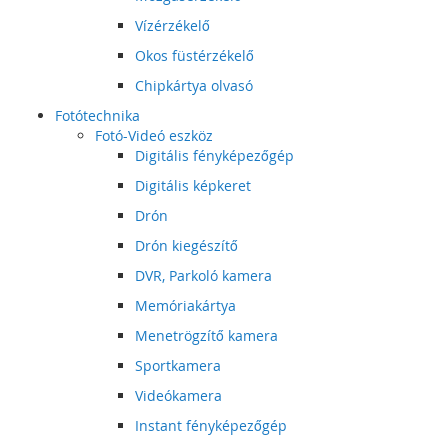
Vízérzékelő
Okos füstérzékelő
Chipkártya olvasó
Fotótechnika
Fotó-Videó eszköz
Digitális fényképezőgép
Digitális képkeret
Drón
Drón kiegészítő
DVR, Parkoló kamera
Memóriakártya
Menetrögzítő kamera
Sportkamera
Videókamera
Instant fényképezőgép