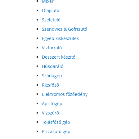
Mixer
Olajsütő
Szeletelő
Szendvics & Gofrisütő
Egyéb kiskészülék
Vízforraló
Desszert készítő
Húsdaráló
Szódagép
Rizsfőző
Elektromos főzőedény
Aprítógép
Vízszűrő
Tojásfőző gép
Pizzasütő gép