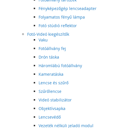
Fényképezőgép lencseadapter
Folyamatos fényű lámpa
Fotó stúdió reflektor
Fotó-Videó kiegészítők
Vaku
Fotóállvány fej
Drón táska
Háromlábú fotóállvány
Kameratáska
Lencse és szűrő
Szűrőlencse
Videó stabilizátor
Objektívsapka
Lencsevédő
Vezeték nélküli jeladó modul