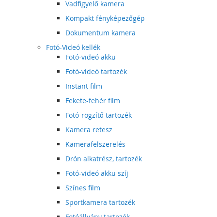
Vadfigyelő kamera
Kompakt fényképezőgép
Dokumentum kamera
Fotó-Videó kellék
Fotó-videó akku
Fotó-videó tartozék
Instant film
Fekete-fehér film
Fotó-rögzítő tartozék
Kamera retesz
Kamerafelszerelés
Drón alkatrész, tartozék
Fotó-videó akku szíj
Színes film
Sportkamera tartozék
Fotóállvány tartozék