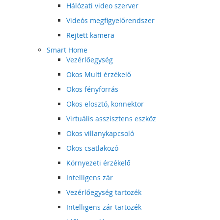
Hálózati video szerver
Videós megfigyelőrendszer
Rejtett kamera
Smart Home
Vezérlőegység
Okos Multi érzékelő
Okos fényforrás
Okos elosztó, konnektor
Virtuális asszisztens eszköz
Okos villanykapcsoló
Okos csatlakozó
Környezeti érzékelő
Intelligens zár
Vezérlőegység tartozék
Intelligens zár tartozék