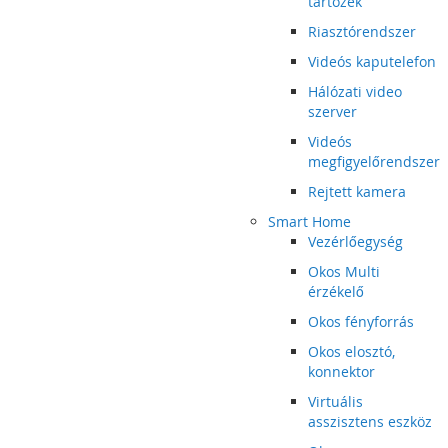
tartozék
Riasztórendszer
Videós kaputelefon
Hálózati video
szerver
Videós
megfigyelőrendszer
Rejtett kamera
Smart Home
Vezérlőegység
Okos Multi
érzékelő
Okos fényforrás
Okos elosztó,
konnektor
Virtuális
asszisztens eszköz