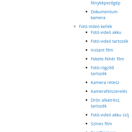
fényképezőgép
Dokumentum
kamera
Fotó-Videó kellék
Fotó-videó akku
Fotó-videó tartozék
Instant film
Fekete-fehér film
Fotó-rögzítő
tartozék
Kamera retesz
Kamerafelszerelés
Drón alkatrész,
tartozék
Fotó-videó akku szíj
Színes film