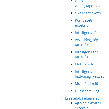
Okos
villanykapcsoló
Okos csatlakozó
Környezeti
érzékelő
Intelligens zár
Vezérlőegység
tartozék
Intelligens zár
tartozék
Időkapcsoló
Intelligens
biztonsági készlet
Multi érzékelő
Okosszemüveg
Érzékelők, Felügyelet
Ajtó-ablaknyitás
érzékelő