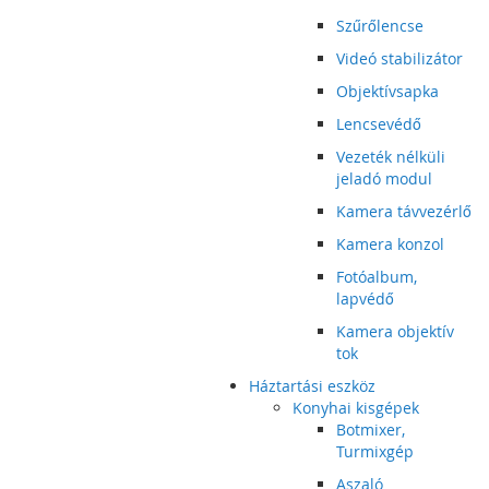
Szűrőlencse
Videó stabilizátor
Objektívsapka
Lencsevédő
Vezeték nélküli
jeladó modul
Kamera távvezérlő
Kamera konzol
Fotóalbum,
lapvédő
Kamera objektív
tok
Háztartási eszköz
Konyhai kisgépek
Botmixer,
Turmixgép
Aszaló