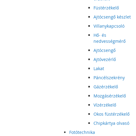
Füstérzékelő
Ajtócsengő készlet
Villanykapcsoló
Hő- és
nedvességmérő
Ajtócsengő
Ajtóvezérlő
Lakat
Páncélszekrény
Gázérzékelő
Mozgásérzékelő
Vízérzékelő
Okos füstérzékelő
Chipkártya olvasó
Fotótechnika