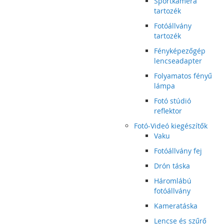
Sportkamera
tartozék
Fotóállvány
tartozék
Fényképezőgép
lencseadapter
Folyamatos fényű
lámpa
Fotó stúdió
reflektor
Fotó-Videó kiegészítők
Vaku
Fotóállvány fej
Drón táska
Háromlábú
fotóállvány
Kameratáska
Lencse és szűrő