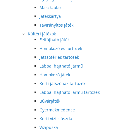
Maszk, álarc
Játékkártya
Távirányítós játék
Kültéri játékok
Felfújható játék
Homokozó és tartozék
Játszótér és tartozék
Lábbal hajtható jármű
Homokozó játék
Kerti játszóház tartozék
Lábbal hajtható jármű tartozék
Búvárjáték
Gyermekmedence
Kerti vízicsúszda
Vízipuska