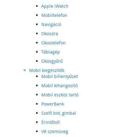
Apple iWatch
Mobiltelefon
Navigáció
Okosóra
Okostelefon
Táblagép
Okosgyűrű
Mobil kiegészítők
Mobil billentyűzet
Mobil kihangosító
Mobil eszköz tartó
PowerBank
Szelfi bot, gimbal
Érintőtoll
VR szemüveg