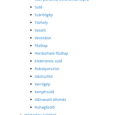
Sütő
Szárítógép
Tűzhely
Vasaló
Ventilátor
Főzőlap
Hordozható főzőlap
Elektromos sütő
Robotporszívó
Gőztisztító
Varrógép
Kenyérsütő
Gőzvasaló állomás
Ruhagőzölő
Háztartási kellékek