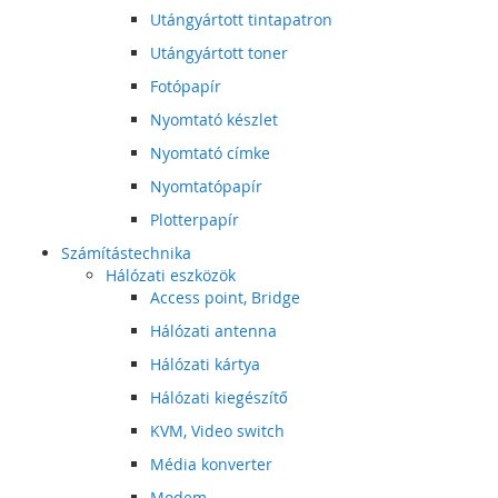
Utángyártott tintapatron
Utángyártott toner
Fotópapír
Nyomtató készlet
Nyomtató címke
Nyomtatópapír
Plotterpapír
Számítástechnika
Hálózati eszközök
Access point, Bridge
Hálózati antenna
Hálózati kártya
Hálózati kiegészítő
KVM, Video switch
Média konverter
Modem