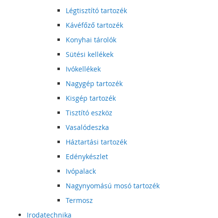
Légtisztító tartozék
Kávéfőző tartozék
Konyhai tárolók
Sütési kellékek
Ivókellékek
Nagygép tartozék
Kisgép tartozék
Tisztító eszköz
Vasalódeszka
Háztartási tartozék
Edénykészlet
Ivópalack
Nagynyomású mosó tartozék
Termosz
Irodatechnika