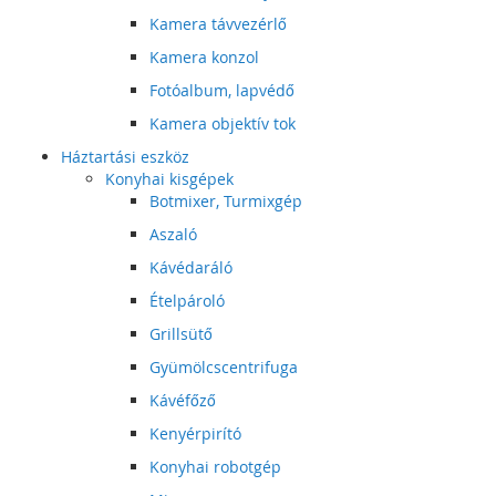
Kamera távvezérlő
Kamera konzol
Fotóalbum, lapvédő
Kamera objektív tok
Háztartási eszköz
Konyhai kisgépek
Botmixer, Turmixgép
Aszaló
Kávédaráló
Ételpároló
Grillsütő
Gyümölcscentrifuga
Kávéfőző
Kenyérpirító
Konyhai robotgép