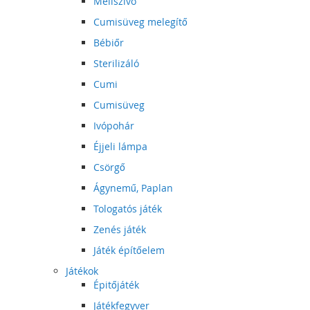
Mellszívó
Cumisüveg melegítő
Bébiőr
Sterilizáló
Cumi
Cumisüveg
Ivópohár
Éjjeli lámpa
Csörgő
Ágynemű, Paplan
Tologatós játék
Zenés játék
Játék építőelem
Játékok
Épitőjáték
Játékfegyver