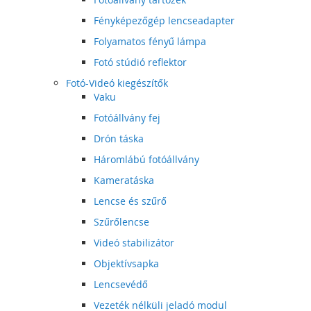
Fényképezőgép lencseadapter
Folyamatos fényű lámpa
Fotó stúdió reflektor
Fotó-Videó kiegészítők
Vaku
Fotóállvány fej
Drón táska
Háromlábú fotóállvány
Kameratáska
Lencse és szűrő
Szűrőlencse
Videó stabilizátor
Objektívsapka
Lencsevédő
Vezeték nélküli jeladó modul