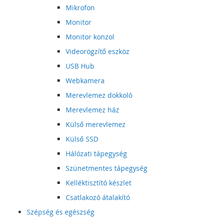
Mikrofon
Monitor
Monitor konzol
Videorögzítő eszköz
USB Hub
Webkamera
Merevlemez dokkoló
Merevlemez ház
Külső merevlemez
Külső SSD
Hálózati tápegység
Szünetmentes tápegység
Kelléktisztító készlet
Csatlakozó átalakító
Szépség és egészség