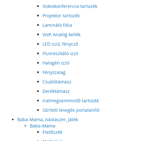
Videokonferencia tartozék
Projektor tartozék
Lamináló fólia
VoIP, Analóg kellék
LED izzó, fénycső
Fluoreszkáló izzó
Halogén izzó
Fényszalag
Csuklótámasz
Deréktámasz
Iratmegsemmisítő tartozék
Sűrített levegős portalanító
Baba-Mama, Iskolaszer, Játék
Baba-Mama
Etetőszék