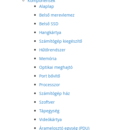
Komponensek
Alaplap
Belső merevlemez
Belső SSD
Hangkártya
Számítógép kiegészítő
Hűtőrendszer
Memória
Optikai meghajtó
Port bővítő
Processzor
Számítógép ház
Szoftver
Tápegység
Videókártya
Áramelosztó egység (PDU)