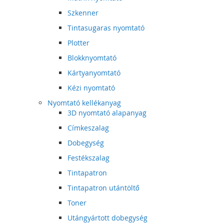
Szkenner
Tintasugaras nyomtató
Plotter
Blokknyomtató
Kártyanyomtató
Kézi nyomtató
Nyomtató kellékanyag
3D nyomtató alapanyag
Címkeszalag
Dobegység
Festékszalag
Tintapatron
Tintapatron utántöltő
Toner
Utángyártott dobegység