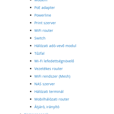
PoE adapter
Powerline
Print szerver
WiFi router
Switch
Hálózati adó-vevő modul
Tűzfal
Wi-Fi lefedettségnövelő
Vezetékes router
WiFi rendszer (Mesh)
NAS szerver
Hálózati terminál
Mobilhálózati router
Átjáró, irányító