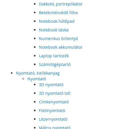
Dokkoló, portreplikátor
Betekintésvédő fólia
Notebook hűtőpad
Notebook táska
Numerikus billentyű
Notebook akkumulátor
Laptop tartozék
Számitógéptartó
Nyomtató, Kellékanyag
Nyomtató
3D nyomtató
3D nyomtató toll
Címkenyomtató
Fotónyomtató
Lézernyomtató
Mátrix nyomtató