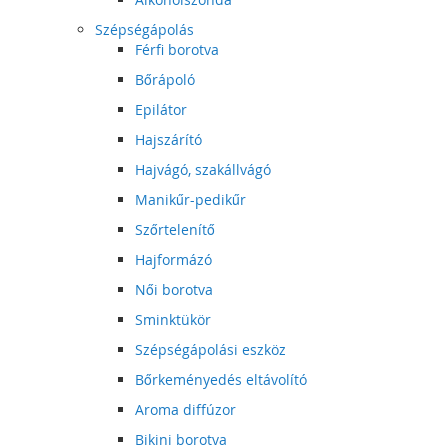
Szépségápolás
Férfi borotva
Bőrápoló
Epilátor
Hajszárító
Hajvágó, szakállvágó
Manikűr-pedikűr
Szőrtelenítő
Hajformázó
Női borotva
Sminktükör
Szépségápolási eszköz
Bőrkeményedés eltávolító
Aroma diffúzor
Bikini borotva