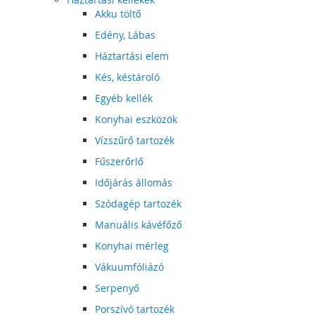
Akku töltő
Edény, Lábas
Háztartási elem
Kés, késtároló
Egyéb kellék
Konyhai eszközök
Vízszűrő tartozék
Fűszerőrlő
Időjárás állomás
Szódagép tartozék
Manuális kávéfőző
Konyhai mérleg
Vákuumfóliázó
Serpenyő
Porszívó tartozék