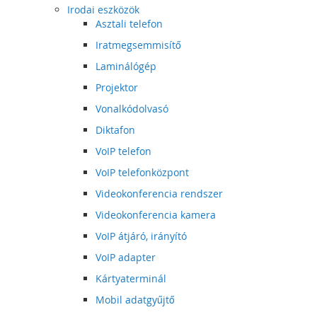
Irodai eszközök
Asztali telefon
Iratmegsemmisítő
Laminálógép
Projektor
Vonalkódolvasó
Diktafon
VoIP telefon
VoIP telefonközpont
Videokonferencia rendszer
Videokonferencia kamera
VoIP átjáró, irányító
VoIP adapter
Kártyaterminál
Mobil adatgyűjtő