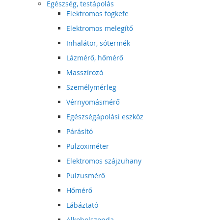
Egészség, testápolás
Elektromos fogkefe
Elektromos melegítő
Inhalátor, sótermék
Lázmérő, hőmérő
Masszírozó
Személymérleg
Vérnyomásmérő
Egészségápolási eszköz
Párásító
Pulzoximéter
Elektromos szájzuhany
Pulzusmérő
Hőmérő
Lábáztató
Alkoholszonda