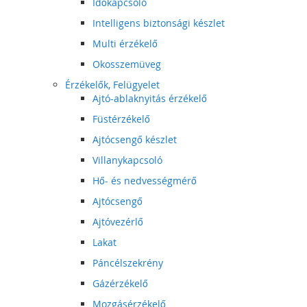
Időkapcsoló
Intelligens biztonsági készlet
Multi érzékelő
Okosszemüveg
Érzékelők, Felügyelet
Ajtó-ablaknyitás érzékelő
Füstérzékelő
Ajtócsengő készlet
Villanykapcsoló
Hő- és nedvességmérő
Ajtócsengő
Ajtóvezérlő
Lakat
Páncélszekrény
Gázérzékelő
Mozgásérzékelő