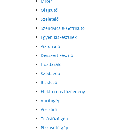
Mixer
Olajsütő
Szeletelő
Szendvics & Gofrisütő
Egyéb kiskészülék
Vízforraló
Desszert készítő
Húsdaráló
Szódagép
Rizsfőző
Elektromos főzőedény
Aprítógép
Vízszűrő
Tojásfőző gép
Pizzasütő gép