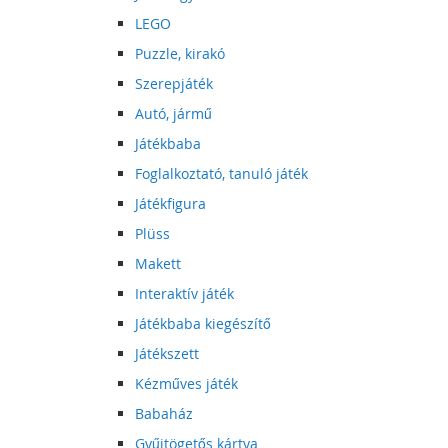
LEGO
Puzzle, kirakó
Szerepjáték
Autó, jármű
Játékbaba
Foglalkoztató, tanuló játék
Játékfigura
Plüss
Makett
Interaktív játék
Játékbaba kiegészítő
Játékszett
Kézműves játék
Babaház
Gyűjtögetős kártya