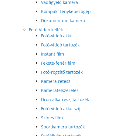
Vadfigyelő kamera
Kompakt fényképezőgép
Dokumentum kamera
Fotó-Videó kellék
Fotó-videó akku
Fotó-videó tartozék
Instant film
Fekete-fehér film
Fotó-rögzítő tartozék
Kamera retesz
Kamerafelszerelés
Drón alkatrész, tartozék
Fotó-videó akku szíj
Színes film
Sportkamera tartozék
Fotóállvány tartozék