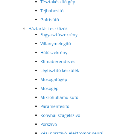
Tésztakészítő gép
Tejhabosító
Gofrisütő
Háztartási eszközök
Fagyasztószekrény
Villanymelegítő
Hűtőszekrény
Klímaberendezés
Légtisztító készülék
Mosogatógép
Mosógép
Mikrohullámú sütő
Páramentesítő
Konyhai szagelszívó
Porszívó
Kézi porszívó, elektromos seprű