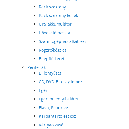
Rack szekrény
Rack szekrény kellék
UPS akkumulátor
Hővezető paszta
Számítógépház alkatrész
Rögzítőkészlet
Beépítő keret
Perifériák
Billentyűzet
CD, DVD, Blu-ray lemez
Egér
Egér, billentyű alátét
Flash, Pendrive
Karbantartó eszköz
Kártyaolvasó