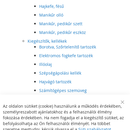
Hajkefe, fésű
Manikűr olló
Manikűr, pedikűr szett
Manikűr, pedikűr eszköz
Kiegészítők, kellékek
Borotva, Szőrtelenítő tartozék
Elektromos fogkefe tartozék
Illóolaj
Szépségápolási kellék
Hajvágó tartozék
Számítógépes szemüveg
Egészségápolási kellék
Az oldalon sütiket (cookie) használunk a működés érdekében,
Hajvágó kiegészítő
Clo
személyreszabott ajánlatokhoz és a felhasználói élmény
Coo
Szórakoztató elektronika
Bar
fokozása érdekében. Ha nem fogadja el a kiegészítő sütiket, az
Multimédia
befolyásolhatja az Ön felhasználói élményét. Ha többet
DVD, BluRay lejátszó
szeretne megtudni, kérjük olvassa el a
Süti szabályzatot