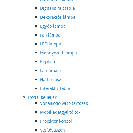
Digitális rajztábla
Dekorációs lámpa
Egyéb lámpa
Fali lámpa
LED lámpa
Mennyezeti lámpa
Képkeret
Lábtámasz
Háttámasz
Interaktív tábla
Irodai kellékek
Vonalkódolvasó tartozék
Mobil adatgyűjtő tok
Projektor konzol
Vetítővászon