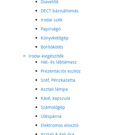
Diavetítő
DECT bázisállomás
Irodai szék
Papírvágó
Könyvkötőgép
Borítókötés
Irodai kiegészítők
Hát- és lábtámasz
Prezentációs eszköz
Széf, Pénzkazetta
Asztali lámpa
Kávé, kapszula
Számológép
Üléspárna
Elektromos elosztó
Asztali & Fali óra