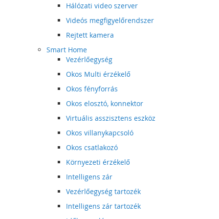
Hálózati video szerver
Videós megfigyelőrendszer
Rejtett kamera
Smart Home
Vezérlőegység
Okos Multi érzékelő
Okos fényforrás
Okos elosztó, konnektor
Virtuális asszisztens eszköz
Okos villanykapcsoló
Okos csatlakozó
Környezeti érzékelő
Intelligens zár
Vezérlőegység tartozék
Intelligens zár tartozék