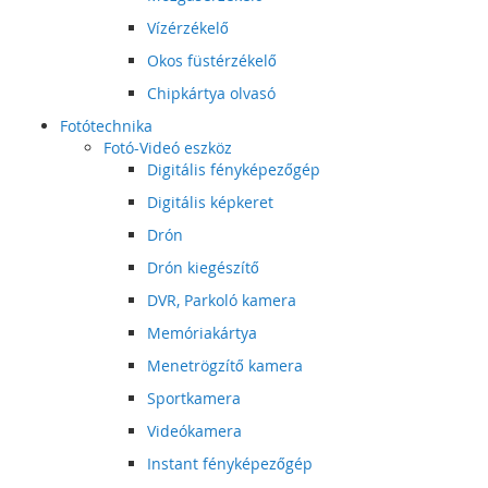
Vízérzékelő
Okos füstérzékelő
Chipkártya olvasó
Fotótechnika
Fotó-Videó eszköz
Digitális fényképezőgép
Digitális képkeret
Drón
Drón kiegészítő
DVR, Parkoló kamera
Memóriakártya
Menetrögzítő kamera
Sportkamera
Videókamera
Instant fényképezőgép