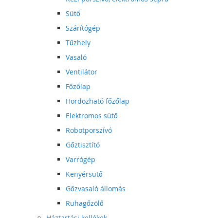
Sütő
Szárítógép
Tűzhely
Vasaló
Ventilátor
Főzőlap
Hordozható főzőlap
Elektromos sütő
Robotporszívó
Gőztisztító
Varrógép
Kenyérsütő
Gőzvasaló állomás
Ruhagőzölő
Háztartási kellékek