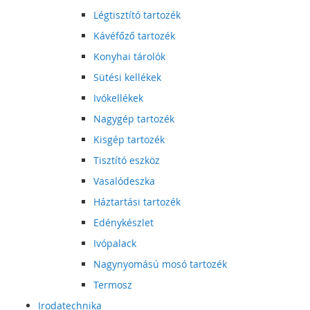
Légtisztító tartozék
Kávéfőző tartozék
Konyhai tárolók
Sütési kellékek
Ivókellékek
Nagygép tartozék
Kisgép tartozék
Tisztító eszköz
Vasalódeszka
Háztartási tartozék
Edénykészlet
Ivópalack
Nagynyomású mosó tartozék
Termosz
Irodatechnika