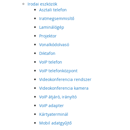
Irodai eszközök
Asztali telefon
Iratmegsemmisítő
Laminálógép
Projektor
Vonalkódolvasó
Diktafon
VoIP telefon
VoIP telefonközpont
Videokonferencia rendszer
Videokonferencia kamera
VoIP átjáró, irányító
VoIP adapter
Kártyaterminál
Mobil adatgyűjtő