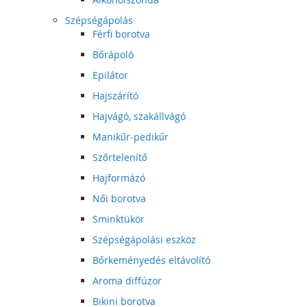
Szépségápolás
Férfi borotva
Bőrápoló
Epilátor
Hajszárító
Hajvágó, szakállvágó
Manikűr-pedikűr
Szőrtelenítő
Hajformázó
Női borotva
Sminktükör
Szépségápolási eszköz
Bőrkeményedés eltávolító
Aroma diffúzor
Bikini borotva