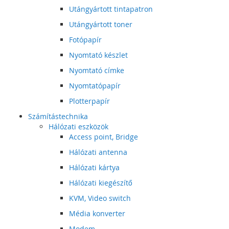
Utángyártott tintapatron
Utángyártott toner
Fotópapír
Nyomtató készlet
Nyomtató címke
Nyomtatópapír
Plotterpapír
Számítástechnika
Hálózati eszközök
Access point, Bridge
Hálózati antenna
Hálózati kártya
Hálózati kiegészítő
KVM, Video switch
Média konverter
Modem