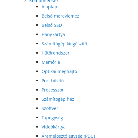
Komponensek
Alaplap
Belső merevlemez
Belső SSD
Hangkártya
Számítógép kiegészítő
Hűtőrendszer
Memória
Optikai meghajtó
Port bővítő
Processzor
Számítógép ház
Szoftver
Tápegység
Videókártya
Áramelosztó egység (PDU)