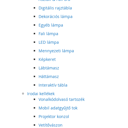
Digitális rajztábla
Dekorációs lámpa
Egyéb lámpa
Fali lámpa
LED lámpa
Mennyezeti lámpa
Képkeret
Lábtámasz
Háttámasz
Interaktív tábla
Irodai kellékek
Vonalkódolvasó tartozék
Mobil adatgyűjtő tok
Projektor konzol
Vetítővászon