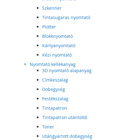
Szkenner
Tintasugaras nyomtató
Plotter
Blokknyomtató
Kártyanyomtató
Kézi nyomtató
Nyomtató kellékanyag
3D nyomtató alapanyag
Címkeszalag
Dobegység
Festékszalag
Tintapatron
Tintapatron utántöltő
Toner
Utángyártott dobegység