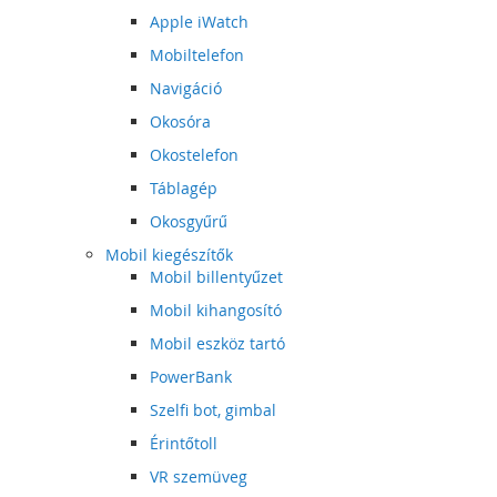
Apple iWatch
Mobiltelefon
Navigáció
Okosóra
Okostelefon
Táblagép
Okosgyűrű
Mobil kiegészítők
Mobil billentyűzet
Mobil kihangosító
Mobil eszköz tartó
PowerBank
Szelfi bot, gimbal
Érintőtoll
VR szemüveg