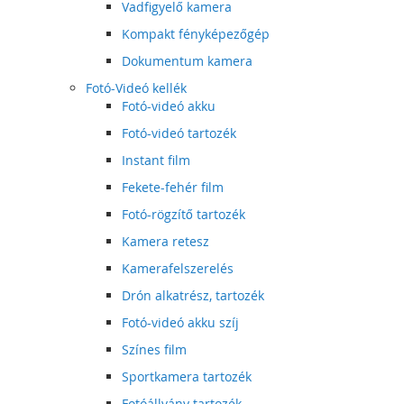
Vadfigyelő kamera
Kompakt fényképezőgép
Dokumentum kamera
Fotó-Videó kellék
Fotó-videó akku
Fotó-videó tartozék
Instant film
Fekete-fehér film
Fotó-rögzítő tartozék
Kamera retesz
Kamerafelszerelés
Drón alkatrész, tartozék
Fotó-videó akku szíj
Színes film
Sportkamera tartozék
Fotóállvány tartozék