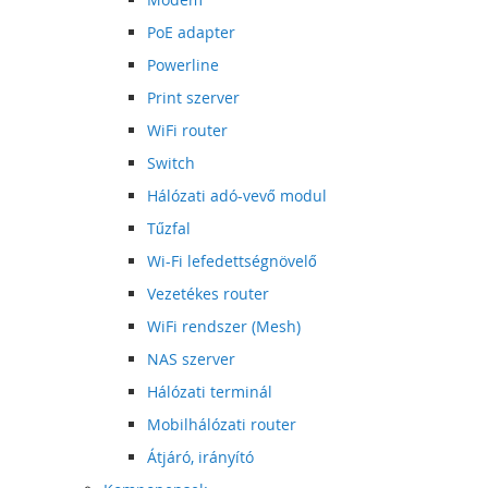
PoE adapter
Powerline
Print szerver
WiFi router
Switch
Hálózati adó-vevő modul
Tűzfal
Wi-Fi lefedettségnövelő
Vezetékes router
WiFi rendszer (Mesh)
NAS szerver
Hálózati terminál
Mobilhálózati router
Átjáró, irányító