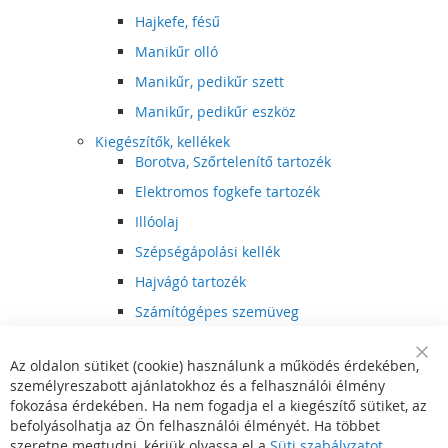
Hajkefe, fésű
Manikűr olló
Manikűr, pedikűr szett
Manikűr, pedikűr eszköz
Kiegészítők, kellékek
Borotva, Szőrtelenítő tartozék
Elektromos fogkefe tartozék
Illóolaj
Szépségápolási kellék
Hajvágó tartozék
Számítógépes szemüveg
Egészségápolási kellék
Az oldalon sütiket (cookie) használunk a működés érdekében,
Hajvágó kiegészítő
Clo
személyreszabott ajánlatokhoz és a felhasználói élmény
Coo
Szórakoztató elektronika
Bar
fokozása érdekében. Ha nem fogadja el a kiegészítő sütiket, az
Multimédia
befolyásolhatja az Ön felhasználói élményét. Ha többet
DVD, BluRay lejátszó
szeretne megtudni, kérjük olvassa el a
Süti szabályzatot