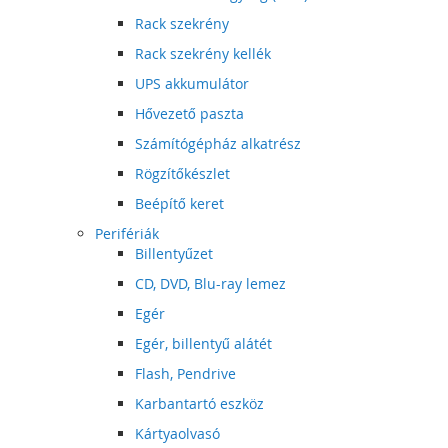
Rack szekrény
Rack szekrény kellék
UPS akkumulátor
Hővezető paszta
Számítógépház alkatrész
Rögzítőkészlet
Beépítő keret
Perifériák
Billentyűzet
CD, DVD, Blu-ray lemez
Egér
Egér, billentyű alátét
Flash, Pendrive
Karbantartó eszköz
Kártyaolvasó