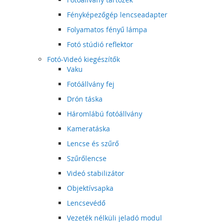
Fényképezőgép lencseadapter
Folyamatos fényű lámpa
Fotó stúdió reflektor
Fotó-Videó kiegészítők
Vaku
Fotóállvány fej
Drón táska
Háromlábú fotóállvány
Kameratáska
Lencse és szűrő
Szűrőlencse
Videó stabilizátor
Objektívsapka
Lencsevédő
Vezeték nélküli jeladó modul