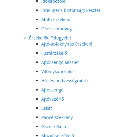
Időkapcsoló
Intelligens biztonsági készlet
Multi érzékelő
Okosszemüveg
Érzékelők, Felügyelet
Ajtó-ablaknyitás érzékelő
Füstérzékelő
Ajtócsengő készlet
Villanykapcsoló
Hő- és nedvességmérő
Ajtócsengő
Ajtóvezérlő
Lakat
Páncélszekrény
Gázérzékelő
Mozgásérzékelő