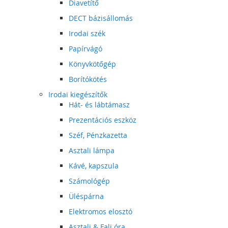
Diavetítő
DECT bázisállomás
Irodai szék
Papírvágó
Könyvkötőgép
Borítókötés
Irodai kiegészítők
Hát- és lábtámasz
Prezentációs eszköz
Széf, Pénzkazetta
Asztali lámpa
Kávé, kapszula
Számológép
Üléspárna
Elektromos elosztó
Asztali & Fali óra