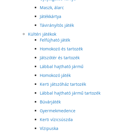
Maszk, álarc
Játékkártya
Távirányítós játék
Kültéri játékok
Felfújható játék
Homokozó és tartozék
Játszótér és tartozék
Lábbal hajtható jármű
Homokozó játék
Kerti játszóház tartozék
Lábbal hajtható jármű tartozék
Búvárjáték
Gyermekmedence
Kerti vízicsúszda
Vízipuska