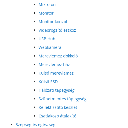
Mikrofon
Monitor
Monitor konzol
Videorögzítő eszköz
USB Hub
Webkamera
Merevlemez dokkoló
Merevlemez ház
Külső merevlemez
Külső SSD
Hálózati tápegység
Szünetmentes tápegység
Kelléktisztító készlet
Csatlakozó átalakító
Szépség és egészség