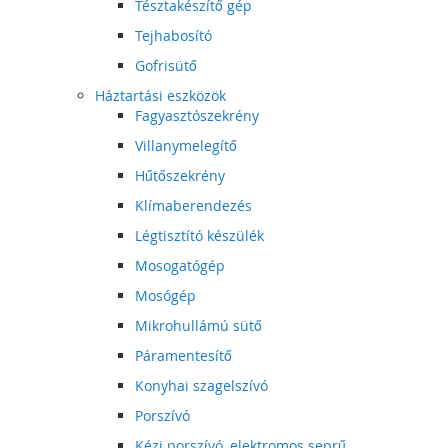
Tésztakészítő gép
Tejhabosító
Gofrisütő
Háztartási eszközök
Fagyasztószekrény
Villanymelegítő
Hűtőszekrény
Klímaberendezés
Légtisztító készülék
Mosogatógép
Mosógép
Mikrohullámú sütő
Páramentesítő
Konyhai szagelszívó
Porszívó
Kézi porszívó, elektromos seprű