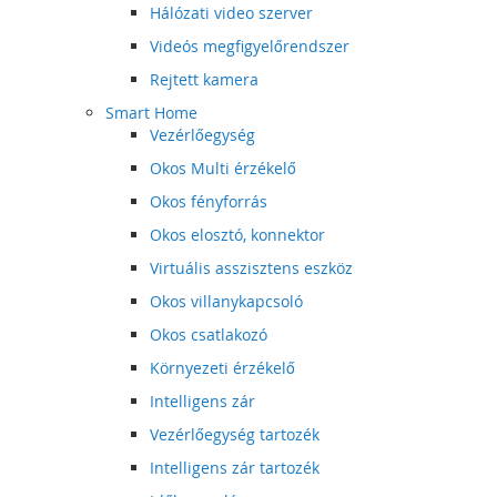
Hálózati video szerver
Videós megfigyelőrendszer
Rejtett kamera
Smart Home
Vezérlőegység
Okos Multi érzékelő
Okos fényforrás
Okos elosztó, konnektor
Virtuális asszisztens eszköz
Okos villanykapcsoló
Okos csatlakozó
Környezeti érzékelő
Intelligens zár
Vezérlőegység tartozék
Intelligens zár tartozék