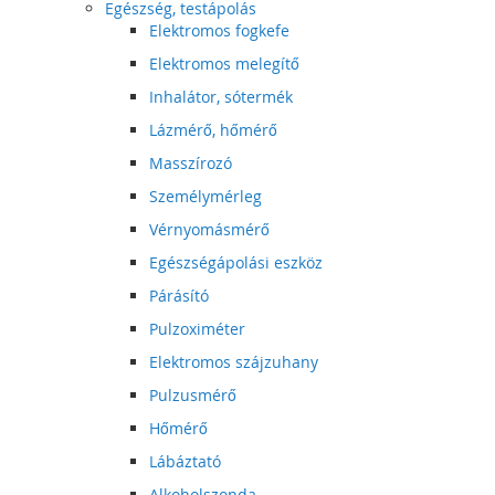
Egészség, testápolás
Elektromos fogkefe
Elektromos melegítő
Inhalátor, sótermék
Lázmérő, hőmérő
Masszírozó
Személymérleg
Vérnyomásmérő
Egészségápolási eszköz
Párásító
Pulzoximéter
Elektromos szájzuhany
Pulzusmérő
Hőmérő
Lábáztató
Alkoholszonda