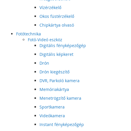
Vízérzékelő
Okos füstérzékelő
Chipkártya olvasó
Fotótechnika
Fotó-Videó eszköz
Digitális fényképezőgép
Digitális képkeret
Drón
Drón kiegészítő
DVR, Parkoló kamera
Memóriakártya
Menetrögzítő kamera
Sportkamera
Videókamera
Instant fényképezőgép