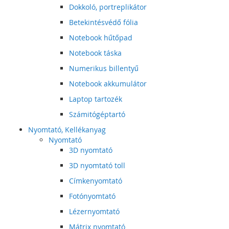
Dokkoló, portreplikátor
Betekintésvédő fólia
Notebook hűtőpad
Notebook táska
Numerikus billentyű
Notebook akkumulátor
Laptop tartozék
Számitógéptartó
Nyomtató, Kellékanyag
Nyomtató
3D nyomtató
3D nyomtató toll
Címkenyomtató
Fotónyomtató
Lézernyomtató
Mátrix nyomtató