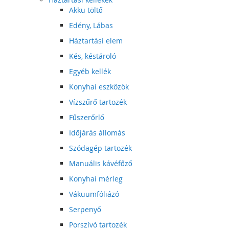
Akku töltő
Edény, Lábas
Háztartási elem
Kés, késtároló
Egyéb kellék
Konyhai eszközök
Vízszűrő tartozék
Fűszerőrlő
Időjárás állomás
Szódagép tartozék
Manuális kávéfőző
Konyhai mérleg
Vákuumfóliázó
Serpenyő
Porszívó tartozék