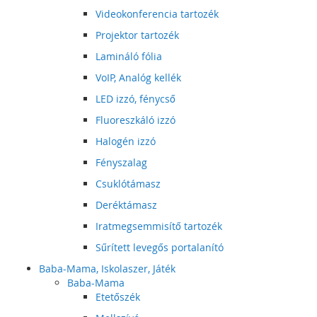
Videokonferencia tartozék
Projektor tartozék
Lamináló fólia
VoIP, Analóg kellék
LED izzó, fénycső
Fluoreszkáló izzó
Halogén izzó
Fényszalag
Csuklótámasz
Deréktámasz
Iratmegsemmisítő tartozék
Sűrített levegős portalanító
Baba-Mama, Iskolaszer, Játék
Baba-Mama
Etetőszék