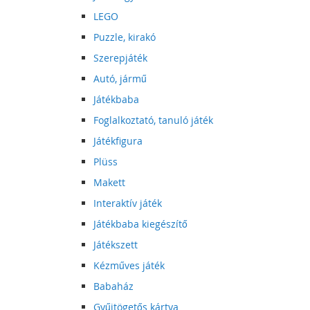
LEGO
Puzzle, kirakó
Szerepjáték
Autó, jármű
Játékbaba
Foglalkoztató, tanuló játék
Játékfigura
Plüss
Makett
Interaktív játék
Játékbaba kiegészítő
Játékszett
Kézműves játék
Babaház
Gyűjtögetős kártya