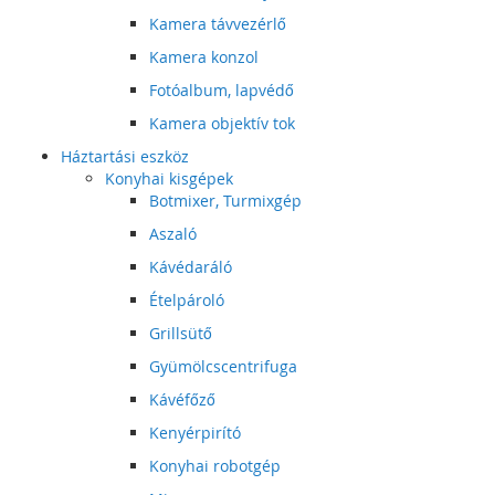
Kamera távvezérlő
Kamera konzol
Fotóalbum, lapvédő
Kamera objektív tok
Háztartási eszköz
Konyhai kisgépek
Botmixer, Turmixgép
Aszaló
Kávédaráló
Ételpároló
Grillsütő
Gyümölcscentrifuga
Kávéfőző
Kenyérpirító
Konyhai robotgép