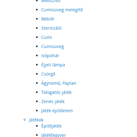
Mellszívó
Cumisüveg melegítő
Bébiőr
Sterilizáló
Cumi
Cumisüveg
Ivópohár
Éjjeli lámpa
Csörgő
Ágynemű, Paplan
Tologatós játék
Zenés játék
Játék építőelem
Játékok
Épitőjáték
Játékfegyver