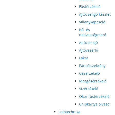
Füstérzékelő
Ajtócsengő készlet
Villanykapcsoló
Hő- és
nedvességmérő
Ajtócsengő
Ajtóvezérlő
Lakat
Páncélszekrény
Gázérzékelő
Mozgásérzékelő
Vízérzékelő
Okos füstérzékelő
Chipkártya olvasó
Fotótechnika