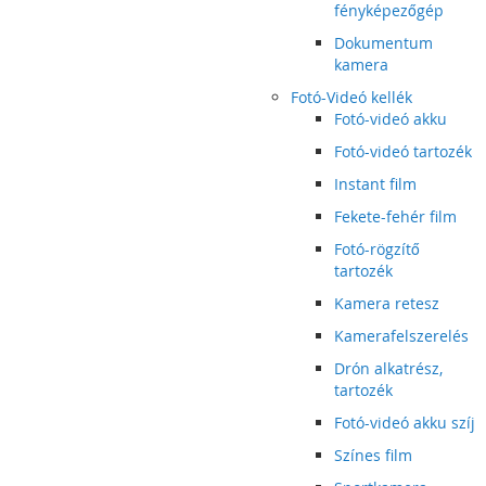
fényképezőgép
Dokumentum
kamera
Fotó-Videó kellék
Fotó-videó akku
Fotó-videó tartozék
Instant film
Fekete-fehér film
Fotó-rögzítő
tartozék
Kamera retesz
Kamerafelszerelés
Drón alkatrész,
tartozék
Fotó-videó akku szíj
Színes film