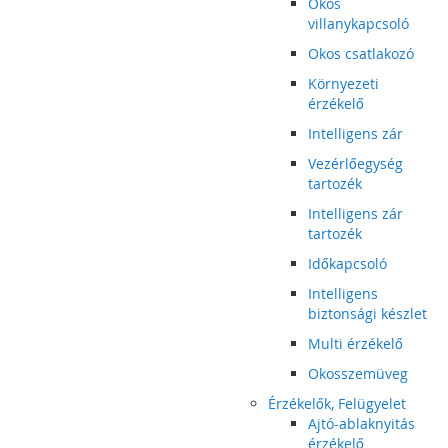
Okos
villanykapcsoló
Okos csatlakozó
Környezeti
érzékelő
Intelligens zár
Vezérlőegység
tartozék
Intelligens zár
tartozék
Időkapcsoló
Intelligens
biztonsági készlet
Multi érzékelő
Okosszemüveg
Érzékelők, Felügyelet
Ajtó-ablaknyitás
érzékelő