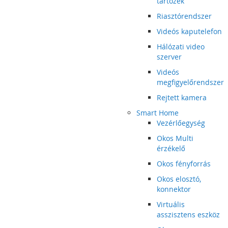
tartozék
Riasztórendszer
Videós kaputelefon
Hálózati video
szerver
Videós
megfigyelőrendszer
Rejtett kamera
Smart Home
Vezérlőegység
Okos Multi
érzékelő
Okos fényforrás
Okos elosztó,
konnektor
Virtuális
asszisztens eszköz