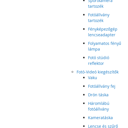
Sportkamera
tartozék
Fotóállvány
tartozék
Fényképezőgép
lencseadapter
Folyamatos fényű
lámpa
Fotó stúdió
reflektor
Fotó-Videó kiegészítők
Vaku
Fotóállvány fej
Drón táska
Háromlábú
fotóállvány
Kameratáska
Lencse és szűrő