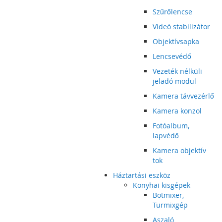
Szűrőlencse
Videó stabilizátor
Objektívsapka
Lencsevédő
Vezeték nélküli
jeladó modul
Kamera távvezérlő
Kamera konzol
Fotóalbum,
lapvédő
Kamera objektív
tok
Háztartási eszköz
Konyhai kisgépek
Botmixer,
Turmixgép
Aszaló