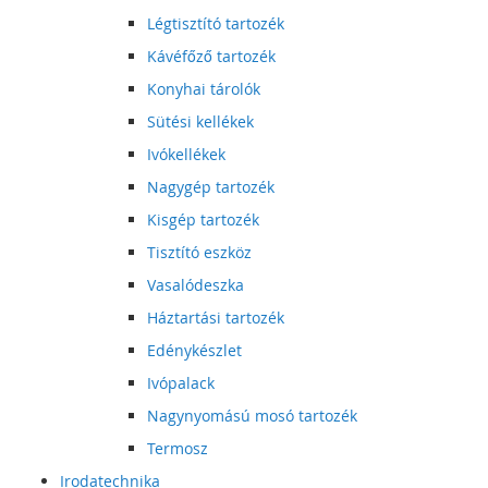
Légtisztító tartozék
Kávéfőző tartozék
Konyhai tárolók
Sütési kellékek
Ivókellékek
Nagygép tartozék
Kisgép tartozék
Tisztító eszköz
Vasalódeszka
Háztartási tartozék
Edénykészlet
Ivópalack
Nagynyomású mosó tartozék
Termosz
Irodatechnika