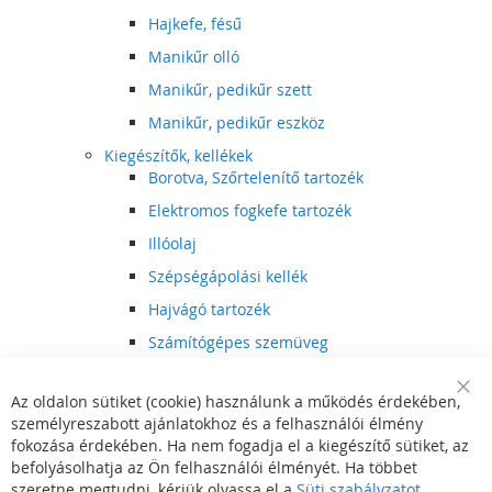
Hajkefe, fésű
Manikűr olló
Manikűr, pedikűr szett
Manikűr, pedikűr eszköz
Kiegészítők, kellékek
Borotva, Szőrtelenítő tartozék
Elektromos fogkefe tartozék
Illóolaj
Szépségápolási kellék
Hajvágó tartozék
Számítógépes szemüveg
Egészségápolási kellék
Az oldalon sütiket (cookie) használunk a működés érdekében,
Hajvágó kiegészítő
Clo
személyreszabott ajánlatokhoz és a felhasználói élmény
Coo
Szórakoztató elektronika
Bar
fokozása érdekében. Ha nem fogadja el a kiegészítő sütiket, az
Multimédia
befolyásolhatja az Ön felhasználói élményét. Ha többet
DVD, BluRay lejátszó
szeretne megtudni, kérjük olvassa el a
Süti szabályzatot