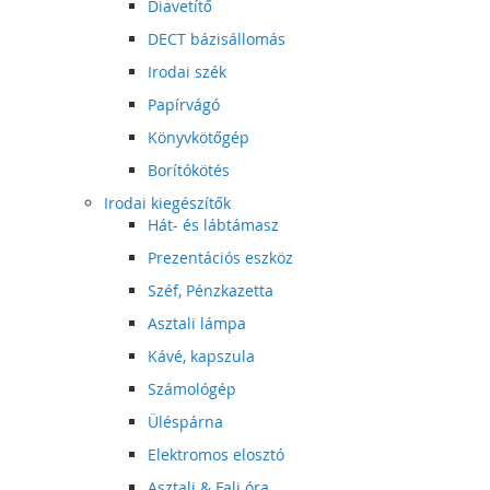
Diavetítő
DECT bázisállomás
Irodai szék
Papírvágó
Könyvkötőgép
Borítókötés
Irodai kiegészítők
Hát- és lábtámasz
Prezentációs eszköz
Széf, Pénzkazetta
Asztali lámpa
Kávé, kapszula
Számológép
Üléspárna
Elektromos elosztó
Asztali & Fali óra