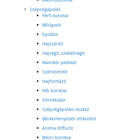
Szépségápolás
Férfi borotva
Bőrápoló
Epilátor
Hajszárító
Hajvágó, szakállvágó
Manikűr-pedikűr
Szőrtelenítő
Hajformázó
Női borotva
Sminktükör
Szépségápolási eszköz
Bőrkeményedés eltávolító
Aroma diffúzor
Bikini borotva