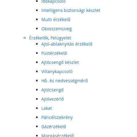
Időkapcsoló
Intelligens biztonsági készlet
Multi érzékelő
Okosszemüveg
Érzékelők, Felügyelet
Ajtó-ablaknyitás érzékelő
Füstérzékelő
Ajtócsengő készlet
Villanykapcsoló
Hő- és nedvességmérő
Ajtócsengő
Ajtóvezérlő
Lakat
Páncélszekrény
Gázérzékelő
Mozgásérzékelő