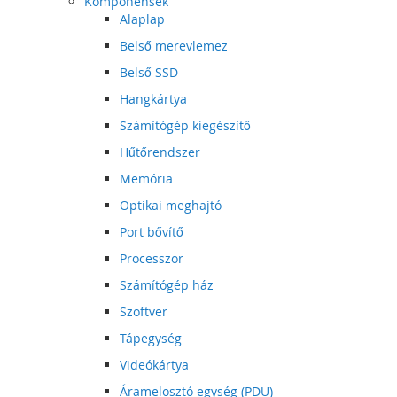
Komponensek
Alaplap
Belső merevlemez
Belső SSD
Hangkártya
Számítógép kiegészítő
Hűtőrendszer
Memória
Optikai meghajtó
Port bővítő
Processzor
Számítógép ház
Szoftver
Tápegység
Videókártya
Áramelosztó egység (PDU)