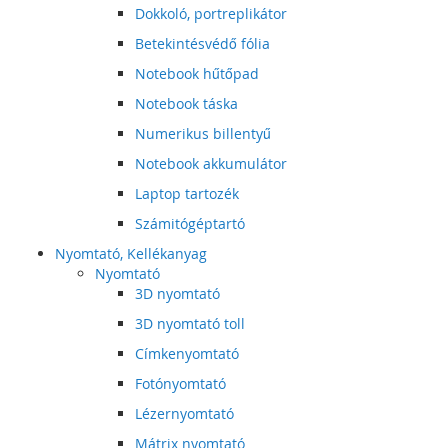
Dokkoló, portreplikátor
Betekintésvédő fólia
Notebook hűtőpad
Notebook táska
Numerikus billentyű
Notebook akkumulátor
Laptop tartozék
Számitógéptartó
Nyomtató, Kellékanyag
Nyomtató
3D nyomtató
3D nyomtató toll
Címkenyomtató
Fotónyomtató
Lézernyomtató
Mátrix nyomtató