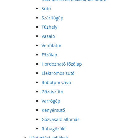
Sütő
Szárítógép
Tűzhely
Vasaló
Ventilátor
Főzőlap
Hordozható főzőlap
Elektromos sütő
Robotporszívó
Gőztisztító
Varrógép
Kenyérsütő
Gőzvasaló állomás
Ruhagőzölő
Háztartási kellékek