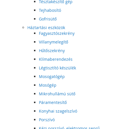
Tésztakészítő gép
Tejhabosító
Gofrisütő
Háztartási eszközök
Fagyasztószekrény
Villanymelegítő
Hűtőszekrény
Klímaberendezés
Légtisztító készülék
Mosogatógép
Mosógép
Mikrohullámú sütő
Páramentesítő
Konyhai szagelszívó
Porszívó
Kézi porszívó, elektromos seprű