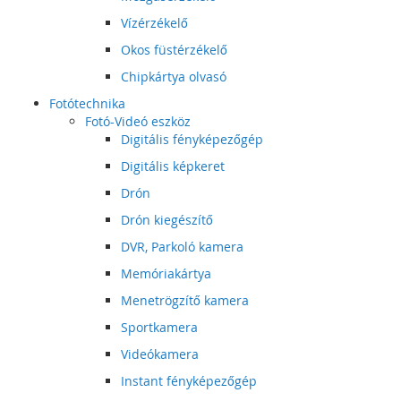
Vízérzékelő
Okos füstérzékelő
Chipkártya olvasó
Fotótechnika
Fotó-Videó eszköz
Digitális fényképezőgép
Digitális képkeret
Drón
Drón kiegészítő
DVR, Parkoló kamera
Memóriakártya
Menetrögzítő kamera
Sportkamera
Videókamera
Instant fényképezőgép