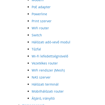
PoE adapter
Powerline
Print szerver
WiFi router
Switch
Hálózati adó-vevő modul
Tűzfal
Wi-Fi lefedettségnövelő
Vezetékes router
WiFi rendszer (Mesh)
NAS szerver
Hálózati terminál
Mobilhálózati router
Átjáró, irányító