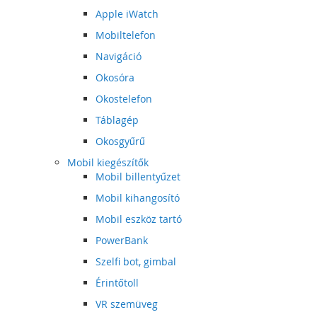
Apple iWatch
Mobiltelefon
Navigáció
Okosóra
Okostelefon
Táblagép
Okosgyűrű
Mobil kiegészítők
Mobil billentyűzet
Mobil kihangosító
Mobil eszköz tartó
PowerBank
Szelfi bot, gimbal
Érintőtoll
VR szemüveg