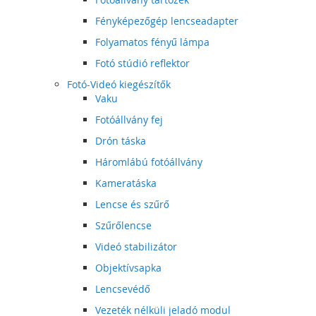
Fényképezőgép lencseadapter
Folyamatos fényű lámpa
Fotó stúdió reflektor
Fotó-Videó kiegészítők
Vaku
Fotóállvány fej
Drón táska
Háromlábú fotóállvány
Kameratáska
Lencse és szűrő
Szűrőlencse
Videó stabilizátor
Objektívsapka
Lencsevédő
Vezeték nélküli jeladó modul