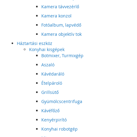
Kamera távvezérlő
Kamera konzol
Fotóalbum, lapvédő
Kamera objektív tok
Háztartási eszköz
Konyhai kisgépek
Botmixer, Turmixgép
Aszaló
Kávédaráló
Ételpároló
Grillsütő
Gyümölcscentrifuga
Kávéfőző
Kenyérpirító
Konyhai robotgép