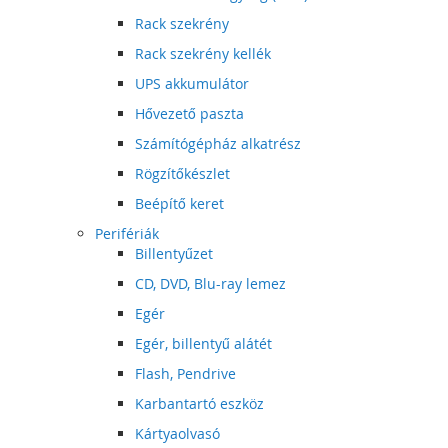
Rack szekrény
Rack szekrény kellék
UPS akkumulátor
Hővezető paszta
Számítógépház alkatrész
Rögzítőkészlet
Beépítő keret
Perifériák
Billentyűzet
CD, DVD, Blu-ray lemez
Egér
Egér, billentyű alátét
Flash, Pendrive
Karbantartó eszköz
Kártyaolvasó