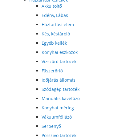
Akku töltő
Edény, Lábas
Háztartási elem
Kés, késtároló
Egyéb kellék
Konyhai eszközök
Vízszűrő tartozék
Fűszerőrlő
Időjárás állomás
Szódagép tartozék
Manuális kávéfőző
Konyhai mérleg
Vákuumfóliázó
Serpenyő
Porszívó tartozék