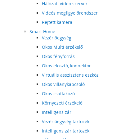
Hálózati video szerver
Videós megfigyelőrendszer
Rejtett kamera
Smart Home
Vezérlőegység
Okos Multi érzékelő
Okos fényforrás
Okos elosztó, konnektor
Virtuális asszisztens eszköz
Okos villanykapcsoló
Okos csatlakozó
Környezeti érzékelő
Intelligens zár
Vezérlőegység tartozék
Intelligens zár tartozék