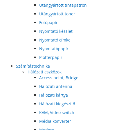
Utángyártott tintapatron
Utángyártott toner
Fotópapír
Nyomtató készlet
Nyomtató címke
Nyomtatópapír
Plotterpapír
Számítástechnika
Hálózati eszközök
Access point, Bridge
Hálózati antenna
Hálózati kártya
Hálózati kiegészítő
KVM, Video switch
Média konverter
Modem