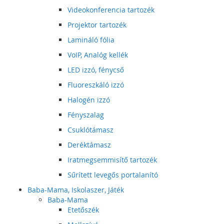
Videokonferencia tartozék
Projektor tartozék
Lamináló fólia
VoIP, Analóg kellék
LED izzó, fénycső
Fluoreszkáló izzó
Halogén izzó
Fényszalag
Csuklótámasz
Deréktámasz
Iratmegsemmisítő tartozék
Sűrített levegős portalanító
Baba-Mama, Iskolaszer, Játék
Baba-Mama
Etetőszék