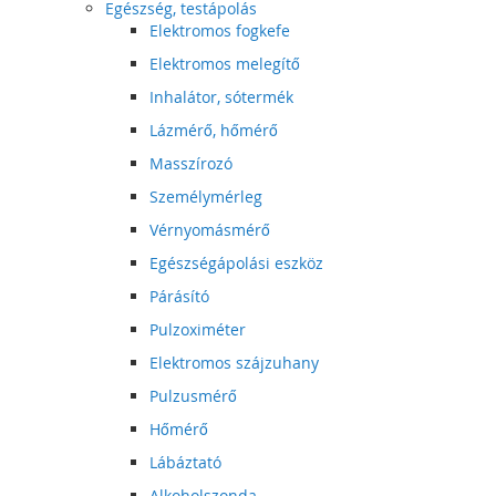
Egészség, testápolás
Elektromos fogkefe
Elektromos melegítő
Inhalátor, sótermék
Lázmérő, hőmérő
Masszírozó
Személymérleg
Vérnyomásmérő
Egészségápolási eszköz
Párásító
Pulzoximéter
Elektromos szájzuhany
Pulzusmérő
Hőmérő
Lábáztató
Alkoholszonda