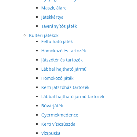
Maszk, álarc
Játékkártya
Távirányítós játék
Kültéri játékok
Felfújható játék
Homokozó és tartozék
Játszótér és tartozék
Lábbal hajtható jármű
Homokozó játék
Kerti játszóház tartozék
Lábbal hajtható jármű tartozék
Búvárjáték
Gyermekmedence
Kerti vízicsúszda
Vízipuska