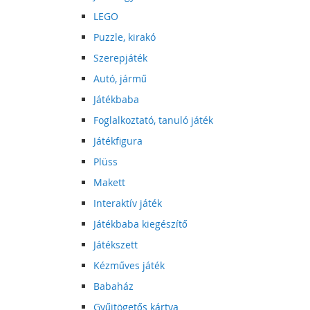
LEGO
Puzzle, kirakó
Szerepjáték
Autó, jármű
Játékbaba
Foglalkoztató, tanuló játék
Játékfigura
Plüss
Makett
Interaktív játék
Játékbaba kiegészítő
Játékszett
Kézműves játék
Babaház
Gyűjtögetős kártya