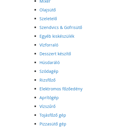
Mixer
Olajsütő
Szeletelő
Szendvics & Gofrisütő
Egyéb kiskészülék
Vízforraló
Desszert készítő
Húsdaráló
Szódagép
Rizsfőző
Elektromos főzőedény
Aprítógép
Vízszűrő
Tojásfőző gép
Pizzasütő gép