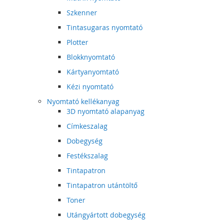
Szkenner
Tintasugaras nyomtató
Plotter
Blokknyomtató
Kártyanyomtató
Kézi nyomtató
Nyomtató kellékanyag
3D nyomtató alapanyag
Címkeszalag
Dobegység
Festékszalag
Tintapatron
Tintapatron utántöltő
Toner
Utángyártott dobegység