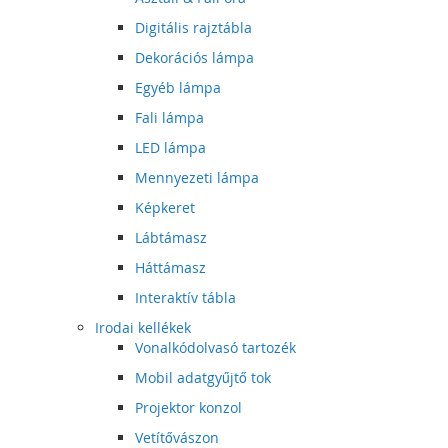
Digitális rajztábla
Dekorációs lámpa
Egyéb lámpa
Fali lámpa
LED lámpa
Mennyezeti lámpa
Képkeret
Lábtámasz
Háttámasz
Interaktív tábla
Irodai kellékek
Vonalkódolvasó tartozék
Mobil adatgyűjtő tok
Projektor konzol
Vetítővászon