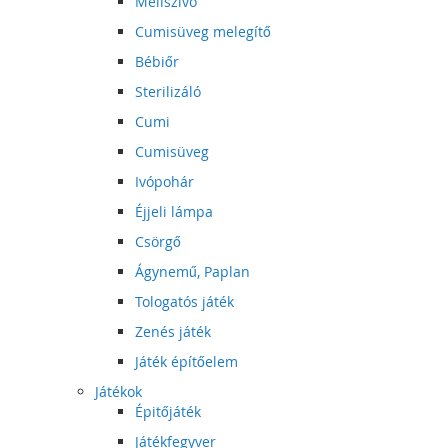
Mellszívó
Cumisüveg melegítő
Bébiőr
Sterilizáló
Cumi
Cumisüveg
Ivópohár
Éjjeli lámpa
Csörgő
Ágynemű, Paplan
Tologatós játék
Zenés játék
Játék építőelem
Játékok
Épitőjáték
Játékfegyver