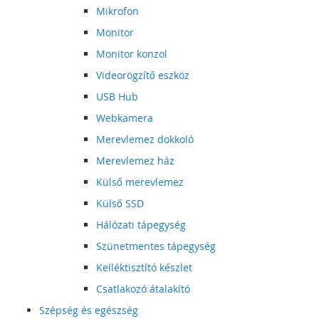
Mikrofon
Monitor
Monitor konzol
Videorögzítő eszköz
USB Hub
Webkamera
Merevlemez dokkoló
Merevlemez ház
Külső merevlemez
Külső SSD
Hálózati tápegység
Szünetmentes tápegység
Kelléktisztító készlet
Csatlakozó átalakító
Szépség és egészség