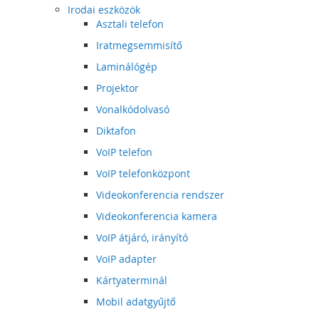
Irodai eszközök
Asztali telefon
Iratmegsemmisítő
Laminálógép
Projektor
Vonalkódolvasó
Diktafon
VoIP telefon
VoIP telefonközpont
Videokonferencia rendszer
Videokonferencia kamera
VoIP átjáró, irányító
VoIP adapter
Kártyaterminál
Mobil adatgyűjtő