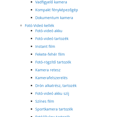
Vadfigyelő kamera
Kompakt fényképezőgép
Dokumentum kamera
Fotó-Videó kellék
Fotó-videó akku
Fotó-videó tartozék
Instant film
Fekete-fehér film
Fotó-rögzítő tartozék
Kamera retesz
Kamerafelszerelés
Drón alkatrész, tartozék
Fotó-videó akku szíj
Színes film
Sportkamera tartozék
Fotóállvány tartozék