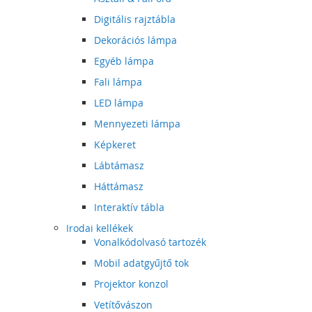
Digitális rajztábla
Dekorációs lámpa
Egyéb lámpa
Fali lámpa
LED lámpa
Mennyezeti lámpa
Képkeret
Lábtámasz
Háttámasz
Interaktív tábla
Irodai kellékek
Vonalkódolvasó tartozék
Mobil adatgyűjtő tok
Projektor konzol
Vetítővászon