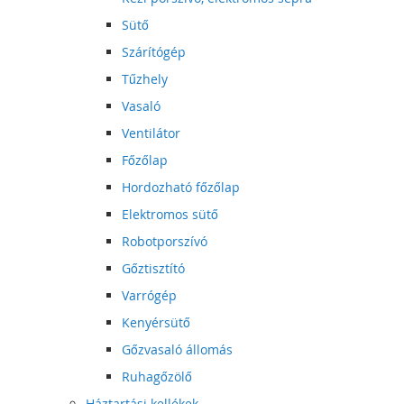
Sütő
Szárítógép
Tűzhely
Vasaló
Ventilátor
Főzőlap
Hordozható főzőlap
Elektromos sütő
Robotporszívó
Gőztisztító
Varrógép
Kenyérsütő
Gőzvasaló állomás
Ruhagőzölő
Háztartási kellékek