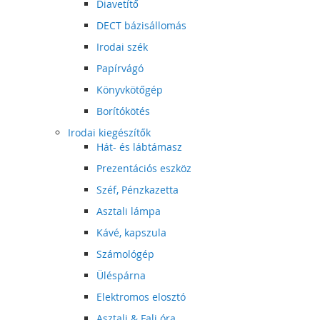
Diavetítő
DECT bázisállomás
Irodai szék
Papírvágó
Könyvkötőgép
Borítókötés
Irodai kiegészítők
Hát- és lábtámasz
Prezentációs eszköz
Széf, Pénzkazetta
Asztali lámpa
Kávé, kapszula
Számológép
Üléspárna
Elektromos elosztó
Asztali & Fali óra