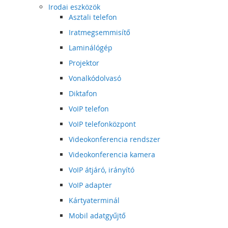
Irodai eszközök
Asztali telefon
Iratmegsemmisítő
Laminálógép
Projektor
Vonalkódolvasó
Diktafon
VoIP telefon
VoIP telefonközpont
Videokonferencia rendszer
Videokonferencia kamera
VoIP átjáró, irányító
VoIP adapter
Kártyaterminál
Mobil adatgyűjtő