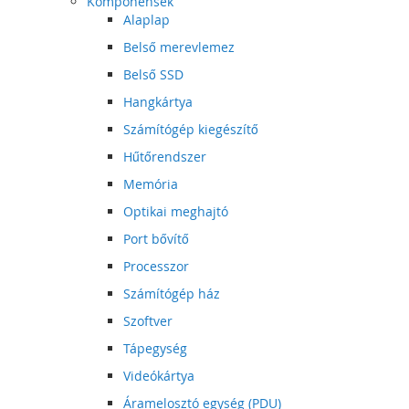
Komponensek
Alaplap
Belső merevlemez
Belső SSD
Hangkártya
Számítógép kiegészítő
Hűtőrendszer
Memória
Optikai meghajtó
Port bővítő
Processzor
Számítógép ház
Szoftver
Tápegység
Videókártya
Áramelosztó egység (PDU)