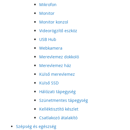
Mikrofon
Monitor
Monitor konzol
Videorögzítő eszköz
USB Hub
Webkamera
Merevlemez dokkoló
Merevlemez ház
Külső merevlemez
Külső SSD
Hálózati tápegység
Szünetmentes tápegység
Kelléktisztító készlet
Csatlakozó átalakító
Szépség és egészség