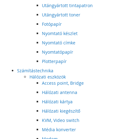
Utángyártott tintapatron
Utángyártott toner
Fotópapír
Nyomtató készlet
Nyomtató címke
Nyomtatópapír
Plotterpapír
Számítástechnika
Hálózati eszközök
Access point, Bridge
Hálózati antenna
Hálózati kártya
Hálózati kiegészítő
KVM, Video switch
Média konverter
Modem