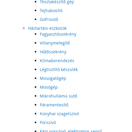
Tésztakészítő gép
Tejhabosító
Gofrisütő
Háztartási eszközök
Fagyasztószekrény
Villanymelegítő
Hűtőszekrény
Klímaberendezés
Légtisztító készülék
Mosogatógép
Mosógép
Mikrohullámú sütő
Páramentesítő
Konyhai szagelszívó
Porszívó
Kézi porszívó, elektromos seprű