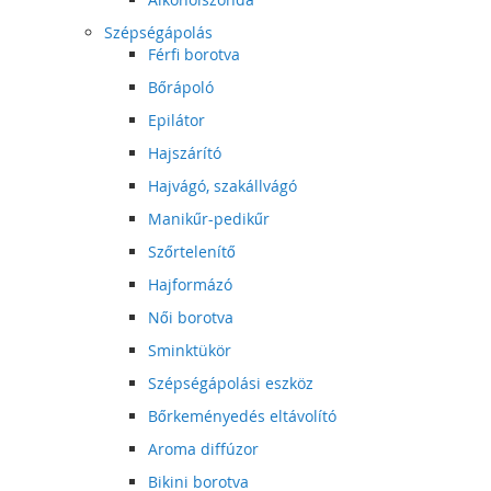
Szépségápolás
Férfi borotva
Bőrápoló
Epilátor
Hajszárító
Hajvágó, szakállvágó
Manikűr-pedikűr
Szőrtelenítő
Hajformázó
Női borotva
Sminktükör
Szépségápolási eszköz
Bőrkeményedés eltávolító
Aroma diffúzor
Bikini borotva