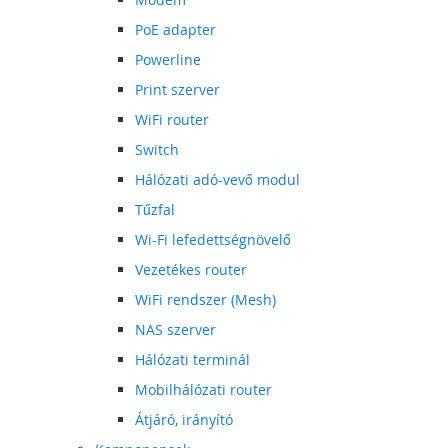
PoE adapter
Powerline
Print szerver
WiFi router
Switch
Hálózati adó-vevő modul
Tűzfal
Wi-Fi lefedettségnövelő
Vezetékes router
WiFi rendszer (Mesh)
NAS szerver
Hálózati terminál
Mobilhálózati router
Átjáró, irányító