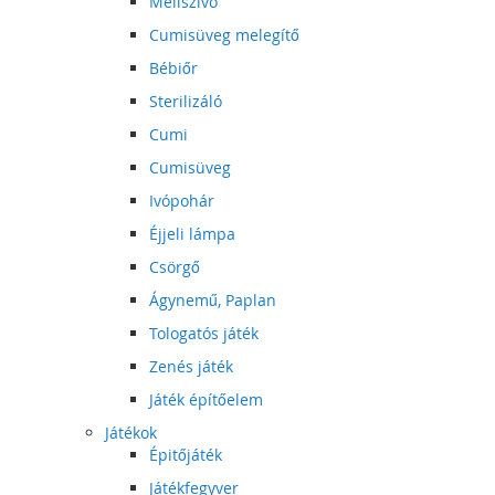
Mellszívó
Cumisüveg melegítő
Bébiőr
Sterilizáló
Cumi
Cumisüveg
Ivópohár
Éjjeli lámpa
Csörgő
Ágynemű, Paplan
Tologatós játék
Zenés játék
Játék építőelem
Játékok
Épitőjáték
Játékfegyver