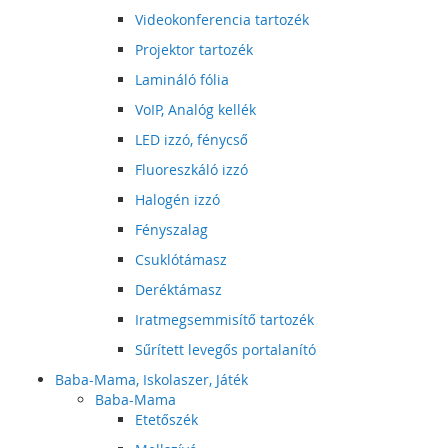
Videokonferencia tartozék
Projektor tartozék
Lamináló fólia
VoIP, Analóg kellék
LED izzó, fénycső
Fluoreszkáló izzó
Halogén izzó
Fényszalag
Csuklótámasz
Deréktámasz
Iratmegsemmisítő tartozék
Sűrített levegős portalanító
Baba-Mama, Iskolaszer, Játék
Baba-Mama
Etetőszék