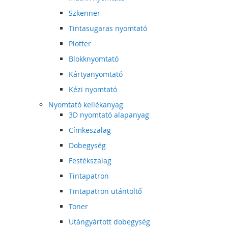
Szkenner
Tintasugaras nyomtató
Plotter
Blokknyomtató
Kártyanyomtató
Kézi nyomtató
Nyomtató kellékanyag
3D nyomtató alapanyag
Címkeszalag
Dobegység
Festékszalag
Tintapatron
Tintapatron utántöltő
Toner
Utángyártott dobegység