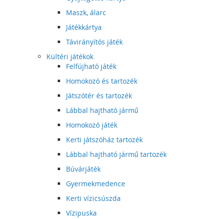
Maszk, álarc
Játékkártya
Távirányítós játék
Kültéri játékok
Felfújható játék
Homokozó és tartozék
Játszótér és tartozék
Lábbal hajtható jármű
Homokozó játék
Kerti játszóház tartozék
Lábbal hajtható jármű tartozék
Búvárjáték
Gyermekmedence
Kerti vízicsúszda
Vízipuska