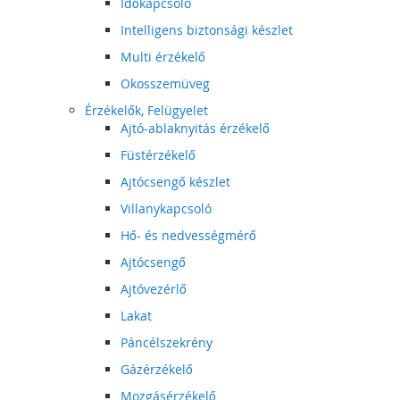
Időkapcsoló
Intelligens biztonsági készlet
Multi érzékelő
Okosszemüveg
Érzékelők, Felügyelet
Ajtó-ablaknyitás érzékelő
Füstérzékelő
Ajtócsengő készlet
Villanykapcsoló
Hő- és nedvességmérő
Ajtócsengő
Ajtóvezérlő
Lakat
Páncélszekrény
Gázérzékelő
Mozgásérzékelő