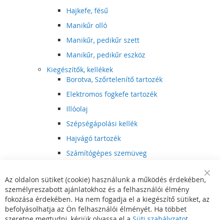
Hajkefe, fésű
Manikűr olló
Manikűr, pedikűr szett
Manikűr, pedikűr eszköz
Kiegészítők, kellékek
Borotva, Szőrtelenítő tartozék
Elektromos fogkefe tartozék
Illóolaj
Szépségápolási kellék
Hajvágó tartozék
Számítógépes szemüveg
Egészségápolási kellék
Az oldalon sütiket (cookie) használunk a működés érdekében,
Hajvágó kiegészítő
Clo
személyreszabott ajánlatokhoz és a felhasználói élmény
Coo
Szórakoztató elektronika
Bar
fokozása érdekében. Ha nem fogadja el a kiegészítő sütiket, az
Multimédia
befolyásolhatja az Ön felhasználói élményét. Ha többet
DVD, BluRay lejátszó
szeretne megtudni, kérjük olvassa el a
Süti szabályzatot