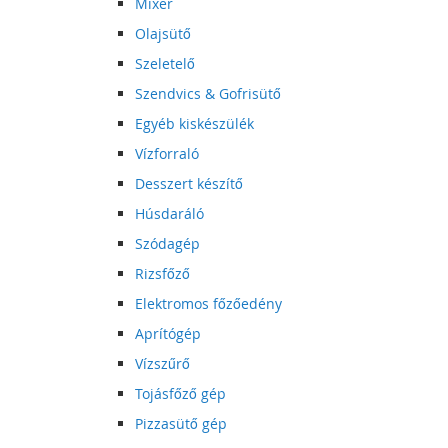
Mixer
Olajsütő
Szeletelő
Szendvics & Gofrisütő
Egyéb kiskészülék
Vízforraló
Desszert készítő
Húsdaráló
Szódagép
Rizsfőző
Elektromos főzőedény
Aprítógép
Vízszűrő
Tojásfőző gép
Pizzasütő gép