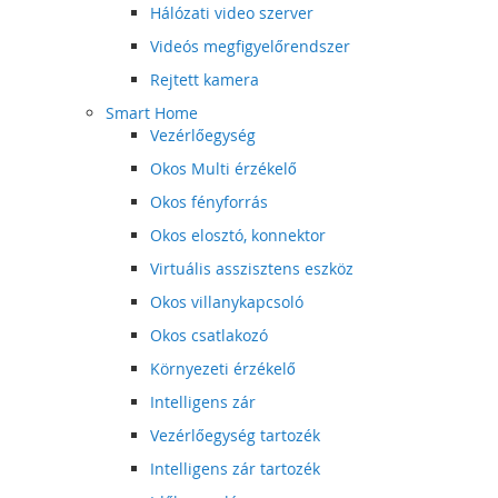
Hálózati video szerver
Videós megfigyelőrendszer
Rejtett kamera
Smart Home
Vezérlőegység
Okos Multi érzékelő
Okos fényforrás
Okos elosztó, konnektor
Virtuális asszisztens eszköz
Okos villanykapcsoló
Okos csatlakozó
Környezeti érzékelő
Intelligens zár
Vezérlőegység tartozék
Intelligens zár tartozék