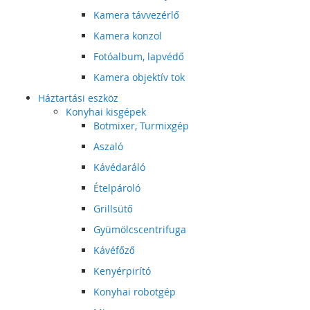
Kamera távvezérlő
Kamera konzol
Fotóalbum, lapvédő
Kamera objektív tok
Háztartási eszköz
Konyhai kisgépek
Botmixer, Turmixgép
Aszaló
Kávédaráló
Ételpároló
Grillsütő
Gyümölcscentrifuga
Kávéfőző
Kenyérpirító
Konyhai robotgép