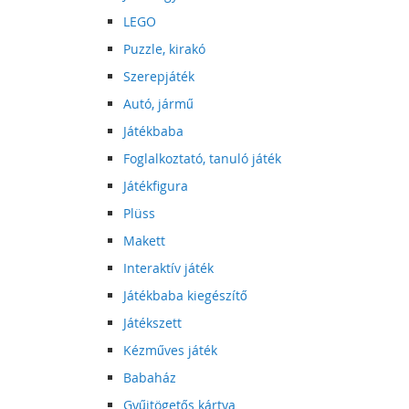
LEGO
Puzzle, kirakó
Szerepjáték
Autó, jármű
Játékbaba
Foglalkoztató, tanuló játék
Játékfigura
Plüss
Makett
Interaktív játék
Játékbaba kiegészítő
Játékszett
Kézműves játék
Babaház
Gyűjtögetős kártya