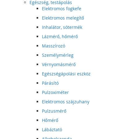
Egészség, testápolás
Elektromos fogkefe
Elektromos melegítő
Inhalátor, sótermék
Lázmérő, hőmérő
Masszírozó
Személymérleg
Vérnyomásmérő
Egészségápolási eszköz
Párásító
Pulzoximéter
Elektromos szájzuhany
Pulzusmérő
Hőmérő
Lábáztató
Alkoholszonda