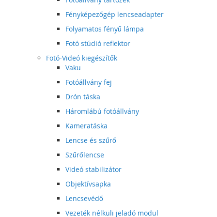
Fényképezőgép lencseadapter
Folyamatos fényű lámpa
Fotó stúdió reflektor
Fotó-Videó kiegészítők
Vaku
Fotóállvány fej
Drón táska
Háromlábú fotóállvány
Kameratáska
Lencse és szűrő
Szűrőlencse
Videó stabilizátor
Objektívsapka
Lencsevédő
Vezeték nélküli jeladó modul