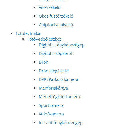
Vízérzékelő
Okos füstérzékelő
Chipkártya olvasó
Fotótechnika
Fotó-Videó eszköz
Digitális fényképezőgép
Digitális képkeret
Drón
Drón kiegészítő
DVR, Parkoló kamera
Memóriakártya
Menetrögzítő kamera
Sportkamera
Videókamera
Instant fényképezőgép