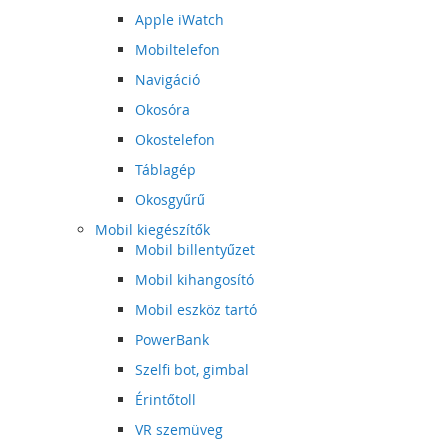
Apple iWatch
Mobiltelefon
Navigáció
Okosóra
Okostelefon
Táblagép
Okosgyűrű
Mobil kiegészítők
Mobil billentyűzet
Mobil kihangosító
Mobil eszköz tartó
PowerBank
Szelfi bot, gimbal
Érintőtoll
VR szemüveg