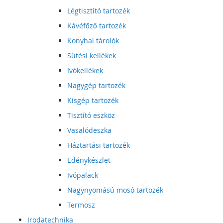
Légtisztító tartozék
Kávéfőző tartozék
Konyhai tárolók
Sütési kellékek
Ivókellékek
Nagygép tartozék
Kisgép tartozék
Tisztító eszköz
Vasalódeszka
Háztartási tartozék
Edénykészlet
Ivópalack
Nagynyomású mosó tartozék
Termosz
Irodatechnika