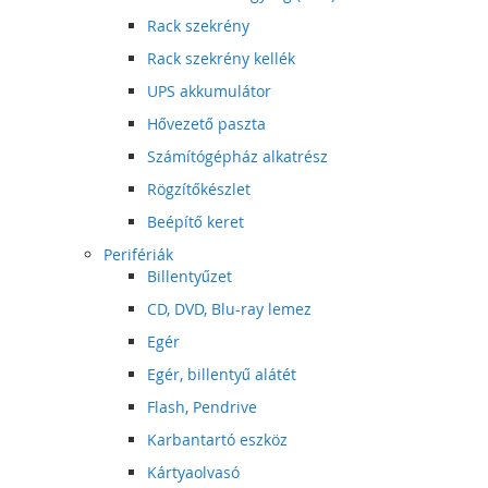
Rack szekrény
Rack szekrény kellék
UPS akkumulátor
Hővezető paszta
Számítógépház alkatrész
Rögzítőkészlet
Beépítő keret
Perifériák
Billentyűzet
CD, DVD, Blu-ray lemez
Egér
Egér, billentyű alátét
Flash, Pendrive
Karbantartó eszköz
Kártyaolvasó