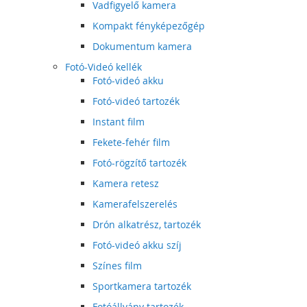
Vadfigyelő kamera
Kompakt fényképezőgép
Dokumentum kamera
Fotó-Videó kellék
Fotó-videó akku
Fotó-videó tartozék
Instant film
Fekete-fehér film
Fotó-rögzítő tartozék
Kamera retesz
Kamerafelszerelés
Drón alkatrész, tartozék
Fotó-videó akku szíj
Színes film
Sportkamera tartozék
Fotóállvány tartozék