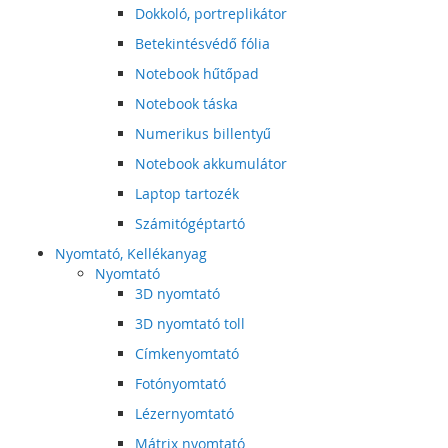
Dokkoló, portreplikátor
Betekintésvédő fólia
Notebook hűtőpad
Notebook táska
Numerikus billentyű
Notebook akkumulátor
Laptop tartozék
Számitógéptartó
Nyomtató, Kellékanyag
Nyomtató
3D nyomtató
3D nyomtató toll
Címkenyomtató
Fotónyomtató
Lézernyomtató
Mátrix nyomtató