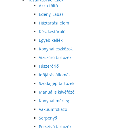
Akku töltő
Edény, Lábas
Háztartási elem
Kés, késtároló
Egyéb kellék
Konyhai eszközök
Vízszűrő tartozék
Fűszerőrlő
Időjárás állomás
Szódagép tartozék
Manuális kávéfőző
Konyhai mérleg
Vákuumfóliázó
Serpenyő
Porszívó tartozék