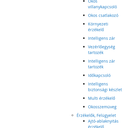
Okos
villanykapcsoló
Okos csatlakozó
Környezeti
érzékelő
Intelligens zár
Vezérlőegység
tartozék
Intelligens zár
tartozék
Időkapcsoló
Intelligens
biztonsági készlet
Multi érzékelő
Okosszemüveg
Érzékelők, Felügyelet
Ajtó-ablaknyitás
érzékelő