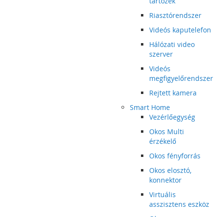
tartozék
Riasztórendszer
Videós kaputelefon
Hálózati video
szerver
Videós
megfigyelőrendszer
Rejtett kamera
Smart Home
Vezérlőegység
Okos Multi
érzékelő
Okos fényforrás
Okos elosztó,
konnektor
Virtuális
asszisztens eszköz