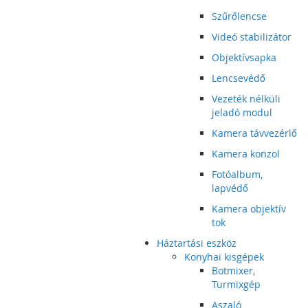
Szűrőlencse
Videó stabilizátor
Objektívsapka
Lencsevédő
Vezeték nélküli
jeladó modul
Kamera távvezérlő
Kamera konzol
Fotóalbum,
lapvédő
Kamera objektív
tok
Háztartási eszköz
Konyhai kisgépek
Botmixer,
Turmixgép
Aszaló