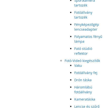
Sportkamera
tartozék
Fotóállvány
tartozék
Fényképezőgép
lencseadapter
Folyamatos fényű
lámpa
Fotó stúdió
reflektor
Fotó-Videó kiegészítők
Vaku
Fotóállvány fej
Drón táska
Háromlábú
fotóállvány
Kameratáska
Lencse és szűrő