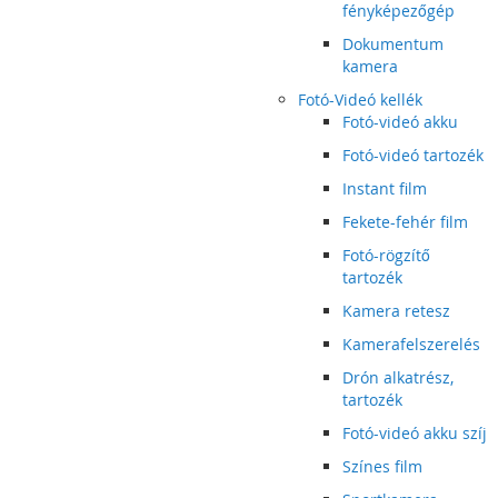
fényképezőgép
Dokumentum
kamera
Fotó-Videó kellék
Fotó-videó akku
Fotó-videó tartozék
Instant film
Fekete-fehér film
Fotó-rögzítő
tartozék
Kamera retesz
Kamerafelszerelés
Drón alkatrész,
tartozék
Fotó-videó akku szíj
Színes film