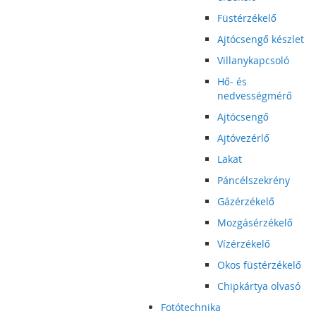
Füstérzékelő
Ajtócsengő készlet
Villanykapcsoló
Hő- és
nedvességmérő
Ajtócsengő
Ajtóvezérlő
Lakat
Páncélszekrény
Gázérzékelő
Mozgásérzékelő
Vízérzékelő
Okos füstérzékelő
Chipkártya olvasó
Fotótechnika