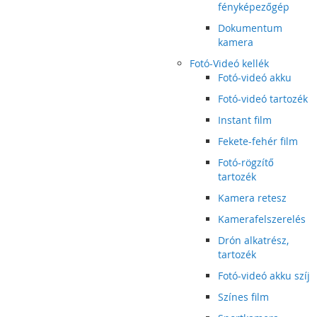
fényképezőgép
Dokumentum
kamera
Fotó-Videó kellék
Fotó-videó akku
Fotó-videó tartozék
Instant film
Fekete-fehér film
Fotó-rögzítő
tartozék
Kamera retesz
Kamerafelszerelés
Drón alkatrész,
tartozék
Fotó-videó akku szíj
Színes film