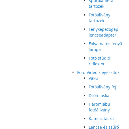
Sportkamera
tartozék
Fotóállvány
tartozék
Fényképezőgép
lencseadapter
Folyamatos fényű
lámpa
Fotó stúdió
reflektor
Fotó-Videó kiegészítők
Vaku
Fotóállvány fej
Drón táska
Háromlábú
fotóállvány
Kameratáska
Lencse és szűrő