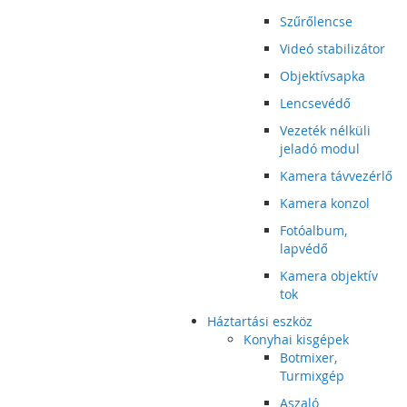
Szűrőlencse
Videó stabilizátor
Objektívsapka
Lencsevédő
Vezeték nélküli
jeladó modul
Kamera távvezérlő
Kamera konzol
Fotóalbum,
lapvédő
Kamera objektív
tok
Háztartási eszköz
Konyhai kisgépek
Botmixer,
Turmixgép
Aszaló