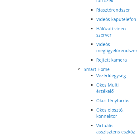
tartozék
Riasztórendszer
Videós kaputelefon
Hálózati video
szerver
Videós
megfigyelőrendszer
Rejtett kamera
Smart Home
Vezérlőegység
Okos Multi
érzékelő
Okos fényforrás
Okos elosztó,
konnektor
Virtuális
asszisztens eszköz