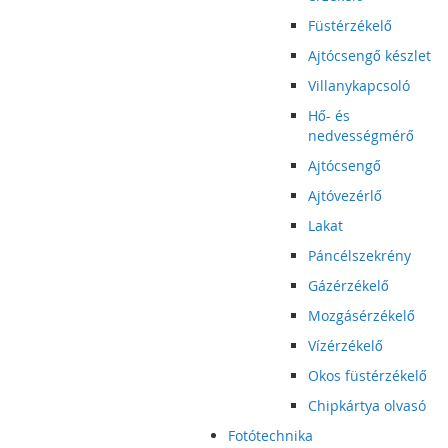
Füstérzékelő
Ajtócsengő készlet
Villanykapcsoló
Hő- és
nedvességmérő
Ajtócsengő
Ajtóvezérlő
Lakat
Páncélszekrény
Gázérzékelő
Mozgásérzékelő
Vízérzékelő
Okos füstérzékelő
Chipkártya olvasó
Fotótechnika