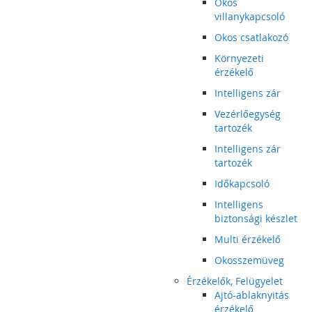
Okos
villanykapcsoló
Okos csatlakozó
Környezeti
érzékelő
Intelligens zár
Vezérlőegység
tartozék
Intelligens zár
tartozék
Időkapcsoló
Intelligens
biztonsági készlet
Multi érzékelő
Okosszemüveg
Érzékelők, Felügyelet
Ajtó-ablaknyitás
érzékelő