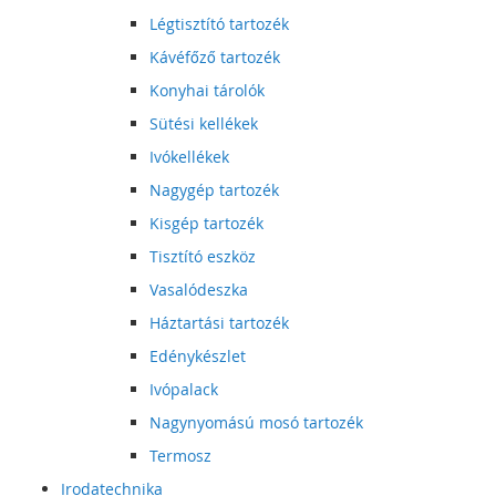
Légtisztító tartozék
Kávéfőző tartozék
Konyhai tárolók
Sütési kellékek
Ivókellékek
Nagygép tartozék
Kisgép tartozék
Tisztító eszköz
Vasalódeszka
Háztartási tartozék
Edénykészlet
Ivópalack
Nagynyomású mosó tartozék
Termosz
Irodatechnika