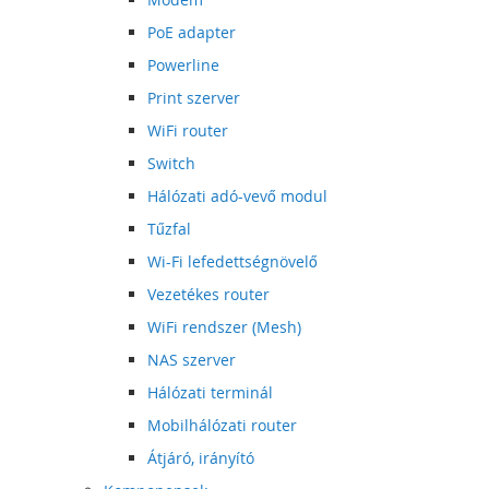
PoE adapter
Powerline
Print szerver
WiFi router
Switch
Hálózati adó-vevő modul
Tűzfal
Wi-Fi lefedettségnövelő
Vezetékes router
WiFi rendszer (Mesh)
NAS szerver
Hálózati terminál
Mobilhálózati router
Átjáró, irányító