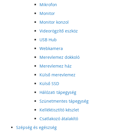
Mikrofon
Monitor
Monitor konzol
Videorögzítő eszköz
USB Hub
Webkamera
Merevlemez dokkoló
Merevlemez ház
Külső merevlemez
Külső SSD
Hálózati tápegység
Szünetmentes tápegység
Kelléktisztító készlet
Csatlakozó átalakító
Szépség és egészség