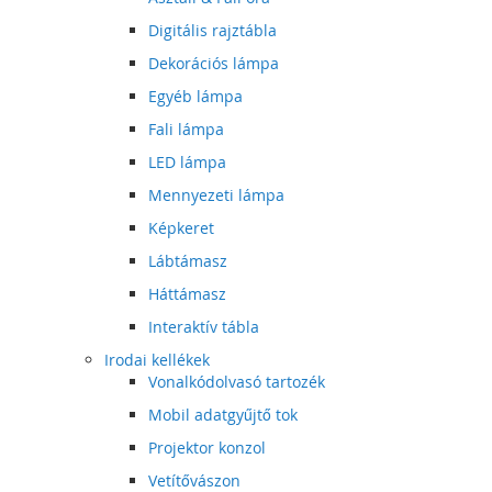
Digitális rajztábla
Dekorációs lámpa
Egyéb lámpa
Fali lámpa
LED lámpa
Mennyezeti lámpa
Képkeret
Lábtámasz
Háttámasz
Interaktív tábla
Irodai kellékek
Vonalkódolvasó tartozék
Mobil adatgyűjtő tok
Projektor konzol
Vetítővászon