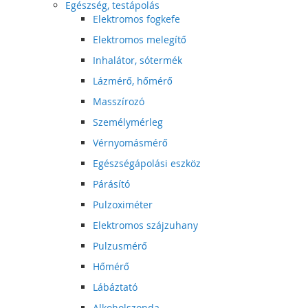
Egészség, testápolás
Elektromos fogkefe
Elektromos melegítő
Inhalátor, sótermék
Lázmérő, hőmérő
Masszírozó
Személymérleg
Vérnyomásmérő
Egészségápolási eszköz
Párásító
Pulzoximéter
Elektromos szájzuhany
Pulzusmérő
Hőmérő
Lábáztató
Alkoholszonda