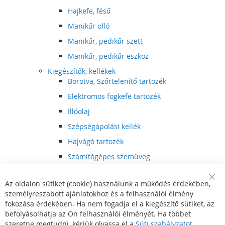
Hajkefe, fésű
Manikűr olló
Manikűr, pedikűr szett
Manikűr, pedikűr eszköz
Kiegészítők, kellékek
Borotva, Szőrtelenítő tartozék
Elektromos fogkefe tartozék
Illóolaj
Szépségápolási kellék
Hajvágó tartozék
Számítógépes szemüveg
Egészségápolási kellék
Az oldalon sütiket (cookie) használunk a működés érdekében,
Hajvágó kiegészítő
Clo
személyreszabott ajánlatokhoz és a felhasználói élmény
Coo
Szórakoztató elektronika
Bar
fokozása érdekében. Ha nem fogadja el a kiegészítő sütiket, az
Multimédia
befolyásolhatja az Ön felhasználói élményét. Ha többet
DVD, BluRay lejátszó
szeretne megtudni, kérjük olvassa el a
Süti szabályzatot