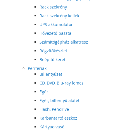
Rack szekrény
Rack szekrény kellék
UPS akkumulátor
Hővezető paszta
Számítógépház alkatrész
Rögzítőkészlet
Beépítő keret
Perifériák
Billentyűzet
CD, DVD, Blu-ray lemez
Egér
Egér, billentyű alátét
Flash, Pendrive
Karbantartó eszköz
Kártyaolvasó