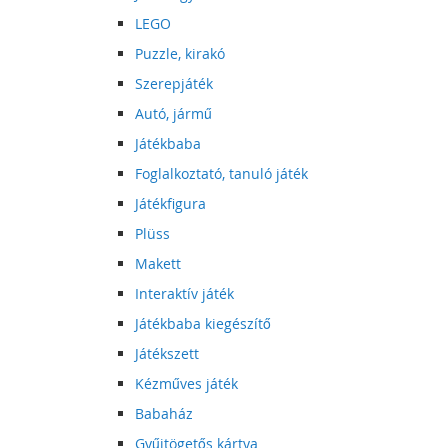
LEGO
Puzzle, kirakó
Szerepjáték
Autó, jármű
Játékbaba
Foglalkoztató, tanuló játék
Játékfigura
Plüss
Makett
Interaktív játék
Játékbaba kiegészítő
Játékszett
Kézműves játék
Babaház
Gyűjtögetős kártya