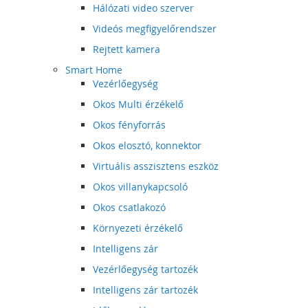
Hálózati video szerver
Videós megfigyelőrendszer
Rejtett kamera
Smart Home
Vezérlőegység
Okos Multi érzékelő
Okos fényforrás
Okos elosztó, konnektor
Virtuális asszisztens eszköz
Okos villanykapcsoló
Okos csatlakozó
Környezeti érzékelő
Intelligens zár
Vezérlőegység tartozék
Intelligens zár tartozék