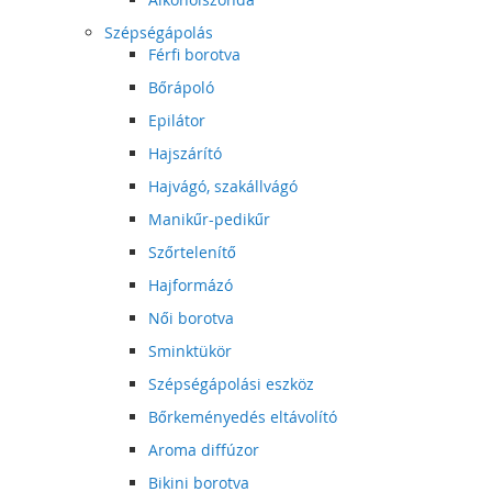
Szépségápolás
Férfi borotva
Bőrápoló
Epilátor
Hajszárító
Hajvágó, szakállvágó
Manikűr-pedikűr
Szőrtelenítő
Hajformázó
Női borotva
Sminktükör
Szépségápolási eszköz
Bőrkeményedés eltávolító
Aroma diffúzor
Bikini borotva