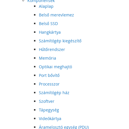
Komponensek
Alaplap
Belső merevlemez
Belső SSD
Hangkártya
Számítógép kiegészítő
Hűtőrendszer
Memória
Optikai meghajtó
Port bővítő
Processzor
Számítógép ház
Szoftver
Tápegység
Videókártya
Áramelosztó egység (PDU)