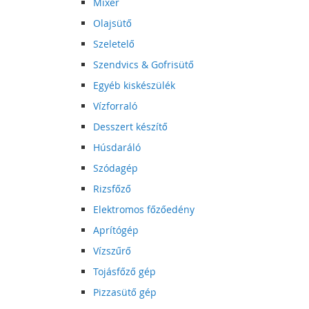
Mixer
Olajsütő
Szeletelő
Szendvics & Gofrisütő
Egyéb kiskészülék
Vízforraló
Desszert készítő
Húsdaráló
Szódagép
Rizsfőző
Elektromos főzőedény
Aprítógép
Vízszűrő
Tojásfőző gép
Pizzasütő gép