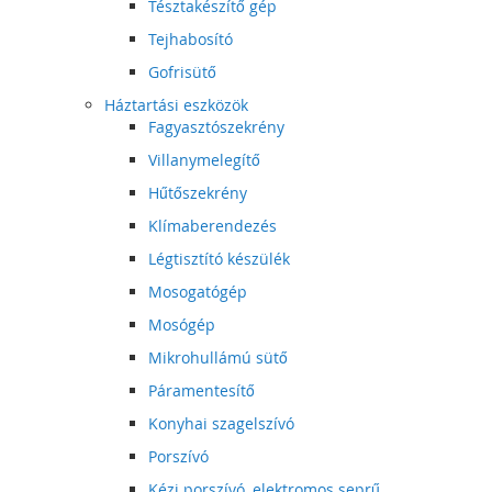
Tésztakészítő gép
Tejhabosító
Gofrisütő
Háztartási eszközök
Fagyasztószekrény
Villanymelegítő
Hűtőszekrény
Klímaberendezés
Légtisztító készülék
Mosogatógép
Mosógép
Mikrohullámú sütő
Páramentesítő
Konyhai szagelszívó
Porszívó
Kézi porszívó, elektromos seprű