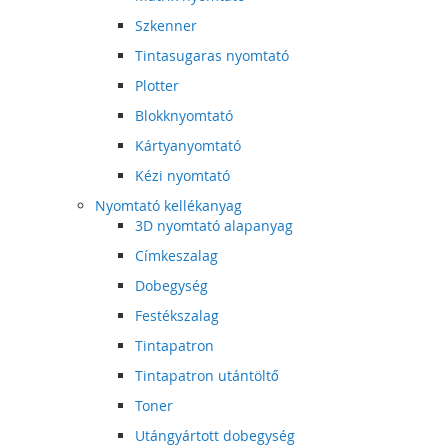
Szkenner
Tintasugaras nyomtató
Plotter
Blokknyomtató
Kártyanyomtató
Kézi nyomtató
Nyomtató kellékanyag
3D nyomtató alapanyag
Címkeszalag
Dobegység
Festékszalag
Tintapatron
Tintapatron utántöltő
Toner
Utángyártott dobegység