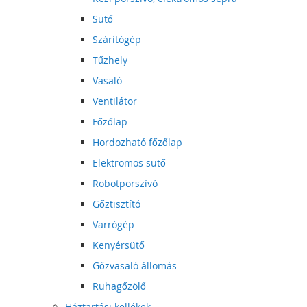
Sütő
Szárítógép
Tűzhely
Vasaló
Ventilátor
Főzőlap
Hordozható főzőlap
Elektromos sütő
Robotporszívó
Gőztisztító
Varrógép
Kenyérsütő
Gőzvasaló állomás
Ruhagőzölő
Háztartási kellékek