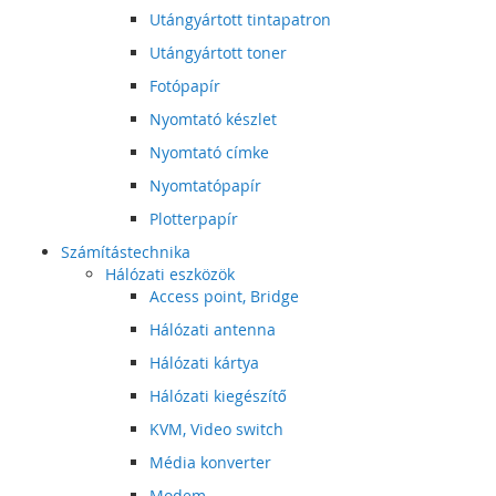
Utángyártott tintapatron
Utángyártott toner
Fotópapír
Nyomtató készlet
Nyomtató címke
Nyomtatópapír
Plotterpapír
Számítástechnika
Hálózati eszközök
Access point, Bridge
Hálózati antenna
Hálózati kártya
Hálózati kiegészítő
KVM, Video switch
Média konverter
Modem