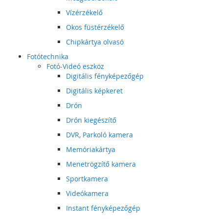
Vízérzékelő
Okos füstérzékelő
Chipkártya olvasó
Fotótechnika
Fotó-Videó eszköz
Digitális fényképezőgép
Digitális képkeret
Drón
Drón kiegészítő
DVR, Parkoló kamera
Memóriakártya
Menetrögzítő kamera
Sportkamera
Videókamera
Instant fényképezőgép