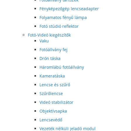
Fényképezőgép lencseadapter
Folyamatos fényű lámpa
Fotó stúdió reflektor
Fotó-Videó kiegészítők
Vaku
Fotóállvány fej
Drón táska
Háromlábú fotóállvány
Kameratáska
Lencse és szűrő
Szűrőlencse
Videó stabilizátor
Objektívsapka
Lencsevédő
Vezeték nélküli jeladó modul