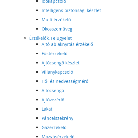
Időkapcsoló
Intelligens biztonsági készlet
Multi érzékelő
Okosszemüveg
Érzékelők, Felügyelet
Ajtó-ablaknyitás érzékelő
Füstérzékelő
Ajtócsengő készlet
Villanykapcsoló
Hő- és nedvességmérő
Ajtócsengő
Ajtóvezérlő
Lakat
Páncélszekrény
Gázérzékelő
Mozgásérzékelő