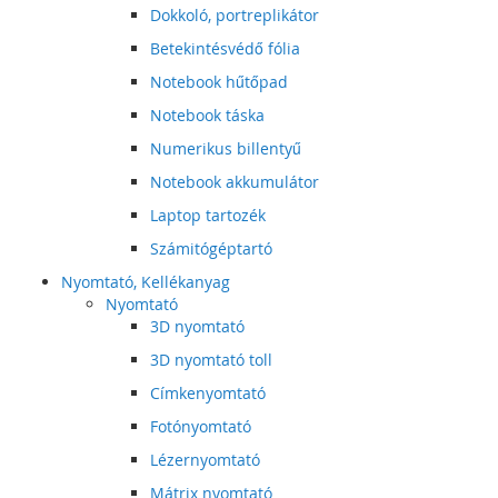
Dokkoló, portreplikátor
Betekintésvédő fólia
Notebook hűtőpad
Notebook táska
Numerikus billentyű
Notebook akkumulátor
Laptop tartozék
Számitógéptartó
Nyomtató, Kellékanyag
Nyomtató
3D nyomtató
3D nyomtató toll
Címkenyomtató
Fotónyomtató
Lézernyomtató
Mátrix nyomtató