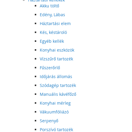
Akku töltő
Edény, Lábas
Háztartási elem
Kés, késtároló
Egyéb kellék
Konyhai eszközök
Vízszűrő tartozék
Fűszerőrlő
Időjárás állomás
Szódagép tartozék
Manuális kávéfőző
Konyhai mérleg
Vákuumfóliázó
Serpenyő
Porszívó tartozék