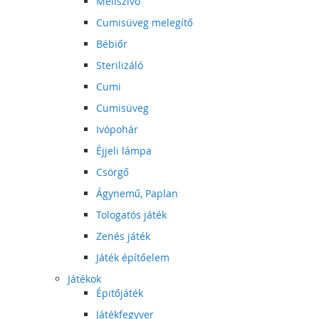
Mellszívó
Cumisüveg melegítő
Bébiőr
Sterilizáló
Cumi
Cumisüveg
Ivópohár
Éjjeli lámpa
Csörgő
Ágynemű, Paplan
Tologatós játék
Zenés játék
Játék építőelem
Játékok
Épitőjáték
Játékfegyver