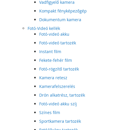
Vadfigyelő kamera
Kompakt fényképezőgép
Dokumentum kamera
Fotó-Videó kellék
Fotó-videó akku
Fotó-videó tartozék
Instant film
Fekete-fehér film
Fotó-rögzítő tartozék
Kamera retesz
Kamerafelszerelés
Drón alkatrész, tartozék
Fotó-videó akku szíj
Színes film
Sportkamera tartozék
Fotóállvány tartozék