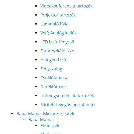
Videokonferencia tartozék
Projektor tartozék
Lamináló fólia
VoIP, Analóg kellék
LED izzó, fénycső
Fluoreszkáló izzó
Halogén izzó
Fényszalag
Csuklótámasz
Deréktámasz
Iratmegsemmisítő tartozék
Sűrített levegős portalanító
Baba-Mama, Iskolaszer, Játék
Baba-Mama
Etetőszék