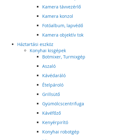
Kamera távvezérlő
Kamera konzol
Fotóalbum, lapvédő
Kamera objektív tok
Háztartási eszköz
Konyhai kisgépek
Botmixer, Turmixgép
Aszaló
Kávédaráló
Ételpároló
Grillsütő
Gyümölcscentrifuga
Kávéfőző
Kenyérpirító
Konyhai robotgép