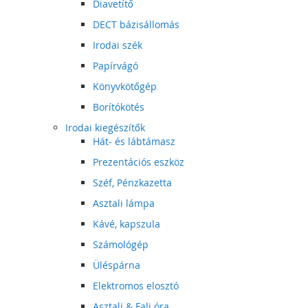
Diavetítő
DECT bázisállomás
Irodai szék
Papírvágó
Könyvkötőgép
Borítókötés
Irodai kiegészítők
Hát- és lábtámasz
Prezentációs eszköz
Széf, Pénzkazetta
Asztali lámpa
Kávé, kapszula
Számológép
Üléspárna
Elektromos elosztó
Asztali & Fali óra