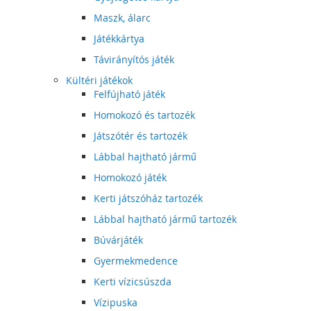
Maszk, álarc
Játékkártya
Távirányítós játék
Kültéri játékok
Felfújható játék
Homokozó és tartozék
Játszótér és tartozék
Lábbal hajtható jármű
Homokozó játék
Kerti játszóház tartozék
Lábbal hajtható jármű tartozék
Búvárjáték
Gyermekmedence
Kerti vízicsúszda
Vízipuska