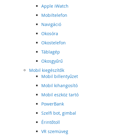
Apple iWatch
Mobiltelefon
Navigáció
Okosóra
Okostelefon
Táblagép
Okosgyűrű
Mobil kiegészítők
Mobil billentyűzet
Mobil kihangosító
Mobil eszköz tartó
PowerBank
Szelfi bot, gimbal
Érintőtoll
VR szemüveg