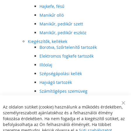
Hajkefe, fésű
Manikűr olló
Manikűr, pedikűr szett
Manikűr, pedikűr eszköz
Kiegészítők, kellékek
Borotva, Szőrtelenítő tartozék
Elektromos fogkefe tartozék
Illóolaj
Szépségápolási kellék
Hajvágó tartozék
Számítógépes szemüveg
Egészségápolási kellék
Az oldalon sütiket (cookie) használunk a működés érdekében,
Hajvágó kiegészítő
Clo
személyreszabott ajánlatokhoz és a felhasználói élmény
Coo
Szórakoztató elektronika
Bar
fokozása érdekében. Ha nem fogadja el a kiegészítő sütiket, az
Multimédia
befolyásolhatja az Ön felhasználói élményét. Ha többet
DVD, BluRay lejátszó
szeretne megtudni, kérjük olvassa el a
Süti szabályzatot