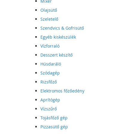
Mixer
Olajsütő
Szeletelő
Szendvics & Gofrisütő
Egyéb kiskészülék
Vízforraló
Desszert készítő
Húsdaráló
Szódagép
Rizsfőző
Elektromos főzőedény
Aprítógép
Vízszűrő
Tojásfőző gép
Pizzasütő gép