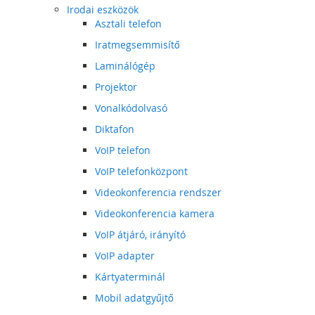
Irodai eszközök
Asztali telefon
Iratmegsemmisítő
Laminálógép
Projektor
Vonalkódolvasó
Diktafon
VoIP telefon
VoIP telefonközpont
Videokonferencia rendszer
Videokonferencia kamera
VoIP átjáró, irányító
VoIP adapter
Kártyaterminál
Mobil adatgyűjtő