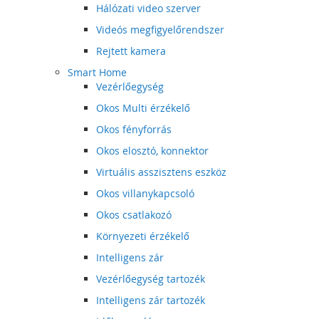
Hálózati video szerver
Videós megfigyelőrendszer
Rejtett kamera
Smart Home
Vezérlőegység
Okos Multi érzékelő
Okos fényforrás
Okos elosztó, konnektor
Virtuális asszisztens eszköz
Okos villanykapcsoló
Okos csatlakozó
Környezeti érzékelő
Intelligens zár
Vezérlőegység tartozék
Intelligens zár tartozék