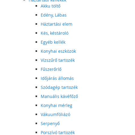
Akku töltő
Edény, Lábas
Háztartási elem
Kés, késtároló
Egyéb kellék
Konyhai eszközök
Vízszűrő tartozék
Fűszerőrlő
Időjárás állomás
Szódagép tartozék
Manuális kávéfőző
Konyhai mérleg
Vákuumfóliázó
Serpenyő
Porszívó tartozék