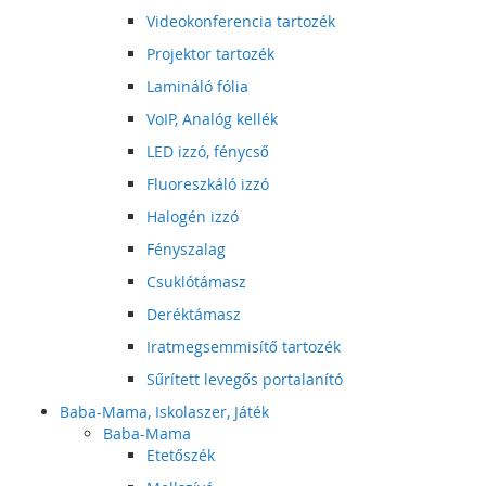
Videokonferencia tartozék
Projektor tartozék
Lamináló fólia
VoIP, Analóg kellék
LED izzó, fénycső
Fluoreszkáló izzó
Halogén izzó
Fényszalag
Csuklótámasz
Deréktámasz
Iratmegsemmisítő tartozék
Sűrített levegős portalanító
Baba-Mama, Iskolaszer, Játék
Baba-Mama
Etetőszék