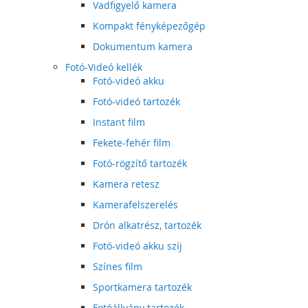
Vadfigyelő kamera
Kompakt fényképezőgép
Dokumentum kamera
Fotó-Videó kellék
Fotó-videó akku
Fotó-videó tartozék
Instant film
Fekete-fehér film
Fotó-rögzítő tartozék
Kamera retesz
Kamerafelszerelés
Drón alkatrész, tartozék
Fotó-videó akku szíj
Színes film
Sportkamera tartozék
Fotóállvány tartozék