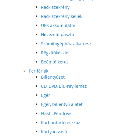
Rack szekrény
Rack szekrény kellék
UPS akkumulátor
Hővezető paszta
Számítógépház alkatrész
Rögzítőkészlet
Beépítő keret
Perifériák
Billentyűzet
CD, DVD, Blu-ray lemez
Egér
Egér, billentyű alátét
Flash, Pendrive
Karbantartó eszköz
Kártyaolvasó