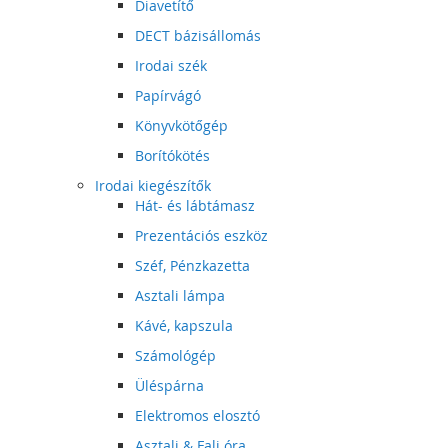
Diavetítő
DECT bázisállomás
Irodai szék
Papírvágó
Könyvkötőgép
Borítókötés
Irodai kiegészítők
Hát- és lábtámasz
Prezentációs eszköz
Széf, Pénzkazetta
Asztali lámpa
Kávé, kapszula
Számológép
Üléspárna
Elektromos elosztó
Asztali & Fali óra