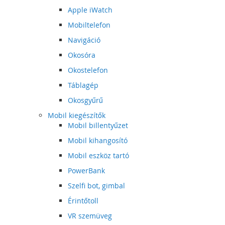
Apple iWatch
Mobiltelefon
Navigáció
Okosóra
Okostelefon
Táblagép
Okosgyűrű
Mobil kiegészítők
Mobil billentyűzet
Mobil kihangosító
Mobil eszköz tartó
PowerBank
Szelfi bot, gimbal
Érintőtoll
VR szemüveg