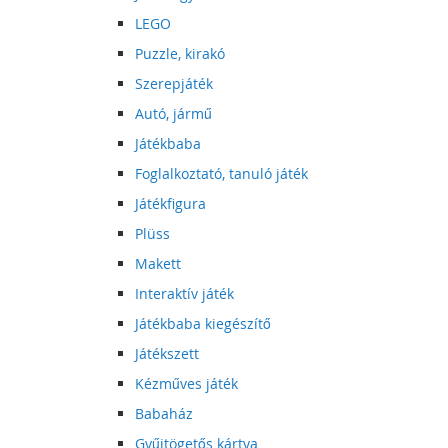
LEGO
Puzzle, kirakó
Szerepjáték
Autó, jármű
Játékbaba
Foglalkoztató, tanuló játék
Játékfigura
Plüss
Makett
Interaktív játék
Játékbaba kiegészítő
Játékszett
Kézműves játék
Babaház
Gyűjtögetős kártya