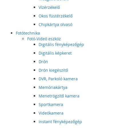
Vízérzékelő
Okos füstérzékelő
Chipkártya olvasó
Fotótechnika
Fotó-Videó eszköz
Digitális fényképezőgép
Digitális képkeret
Drón
Drón kiegészítő
DVR, Parkoló kamera
Memóriakártya
Menetrögzítő kamera
Sportkamera
Videókamera
Instant fényképezőgép