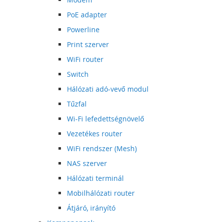
PoE adapter
Powerline
Print szerver
WiFi router
Switch
Hálózati adó-vevő modul
Tűzfal
Wi-Fi lefedettségnövelő
Vezetékes router
WiFi rendszer (Mesh)
NAS szerver
Hálózati terminál
Mobilhálózati router
Átjáró, irányító