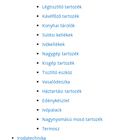
Légtisztító tartozék
Kávéfőző tartozék
Konyhai tárolók
Sütési kellékek
Ivókellékek
Nagygép tartozék
Kisgép tartozék
Tisztító eszköz
Vasalódeszka
Háztartási tartozék
Edénykészlet
Ivópalack
Nagynyomású mosó tartozék
Termosz
Irodatechnika