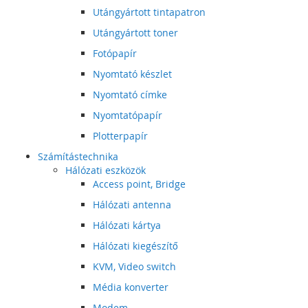
Utángyártott tintapatron
Utángyártott toner
Fotópapír
Nyomtató készlet
Nyomtató címke
Nyomtatópapír
Plotterpapír
Számítástechnika
Hálózati eszközök
Access point, Bridge
Hálózati antenna
Hálózati kártya
Hálózati kiegészítő
KVM, Video switch
Média konverter
Modem