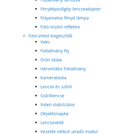
Fényképezőgép lencseadapter
Folyamatos fényű lámpa
Fotó stúdió reflektor
Fotó-Videó kiegészítők
Vaku
Fotóállvány fej
Drón táska
Háromlábú fotóállvány
Kameratáska
Lencse és szűrő
Szűrőlencse
Videó stabilizátor
Objektívsapka
Lencsevédő
Vezeték nélküli jeladó modul