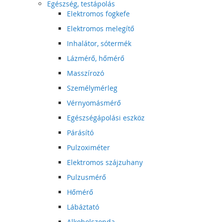
Egészség, testápolás
Elektromos fogkefe
Elektromos melegítő
Inhalátor, sótermék
Lázmérő, hőmérő
Masszírozó
Személymérleg
Vérnyomásmérő
Egészségápolási eszköz
Párásító
Pulzoximéter
Elektromos szájzuhany
Pulzusmérő
Hőmérő
Lábáztató
Alkoholszonda