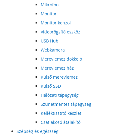
Mikrofon
Monitor
Monitor konzol
Videorögzítő eszköz
USB Hub
Webkamera
Merevlemez dokkoló
Merevlemez ház
Külső merevlemez
Külső SSD
Hálózati tápegység
Szünetmentes tápegység
Kelléktisztító készlet
Csatlakozó átalakító
Szépség és egészség