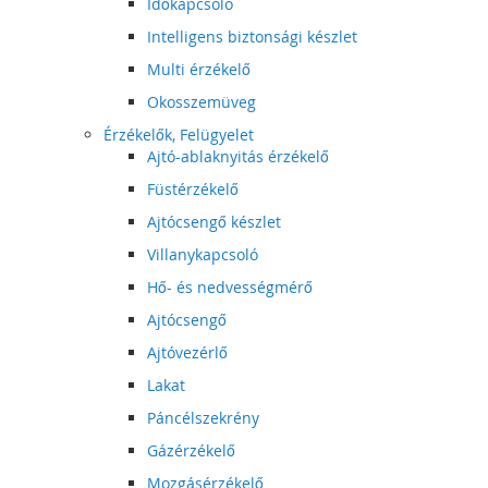
Időkapcsoló
Intelligens biztonsági készlet
Multi érzékelő
Okosszemüveg
Érzékelők, Felügyelet
Ajtó-ablaknyitás érzékelő
Füstérzékelő
Ajtócsengő készlet
Villanykapcsoló
Hő- és nedvességmérő
Ajtócsengő
Ajtóvezérlő
Lakat
Páncélszekrény
Gázérzékelő
Mozgásérzékelő