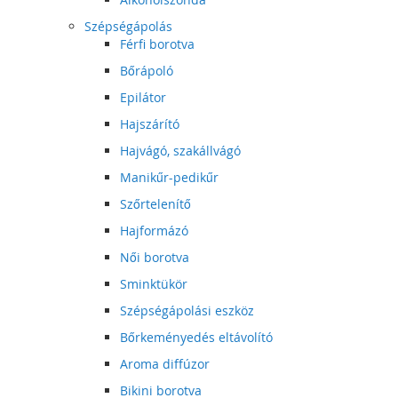
Szépségápolás
Férfi borotva
Bőrápoló
Epilátor
Hajszárító
Hajvágó, szakállvágó
Manikűr-pedikűr
Szőrtelenítő
Hajformázó
Női borotva
Sminktükör
Szépségápolási eszköz
Bőrkeményedés eltávolító
Aroma diffúzor
Bikini borotva