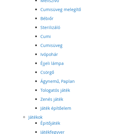
Mellszívó
Cumisüveg melegítő
Bébiőr
Sterilizáló
Cumi
Cumisüveg
Ivópohár
Éjjeli lámpa
Csörgő
Ágynemű, Paplan
Tologatós játék
Zenés játék
Játék építőelem
Játékok
Épitőjáték
Játékfegyver