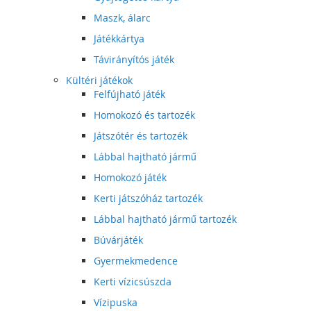
Maszk, álarc
Játékkártya
Távirányítós játék
Kültéri játékok
Felfújható játék
Homokozó és tartozék
Játszótér és tartozék
Lábbal hajtható jármű
Homokozó játék
Kerti játszóház tartozék
Lábbal hajtható jármű tartozék
Búvárjáték
Gyermekmedence
Kerti vízicsúszda
Vízipuska