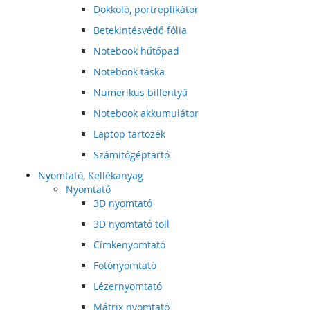
Dokkoló, portreplikátor
Betekintésvédő fólia
Notebook hűtőpad
Notebook táska
Numerikus billentyű
Notebook akkumulátor
Laptop tartozék
Számitógéptartó
Nyomtató, Kellékanyag
Nyomtató
3D nyomtató
3D nyomtató toll
Címkenyomtató
Fotónyomtató
Lézernyomtató
Mátrix nyomtató