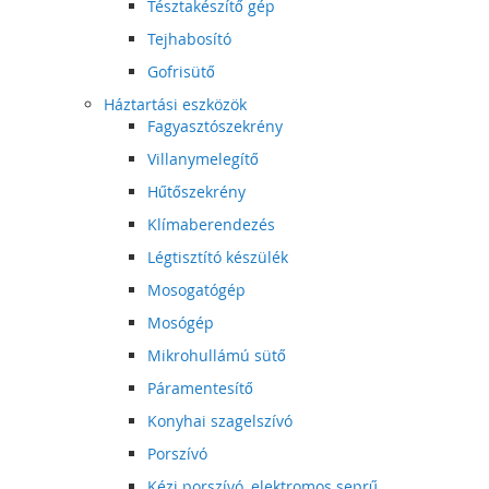
Tésztakészítő gép
Tejhabosító
Gofrisütő
Háztartási eszközök
Fagyasztószekrény
Villanymelegítő
Hűtőszekrény
Klímaberendezés
Légtisztító készülék
Mosogatógép
Mosógép
Mikrohullámú sütő
Páramentesítő
Konyhai szagelszívó
Porszívó
Kézi porszívó, elektromos seprű