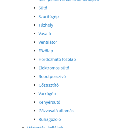
Sütő
Szárítógép
Tűzhely
Vasaló
Ventilátor
Főzőlap
Hordozható főzőlap
Elektromos sütő
Robotporszívó
Gőztisztító
Varrógép
Kenyérsütő
Gőzvasaló állomás
Ruhagőzölő
Háztartási kellékek