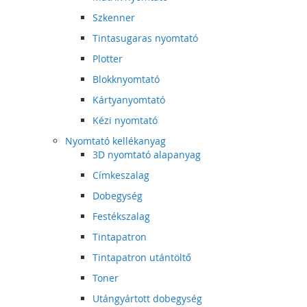
Szkenner
Tintasugaras nyomtató
Plotter
Blokknyomtató
Kártyanyomtató
Kézi nyomtató
Nyomtató kellékanyag
3D nyomtató alapanyag
Címkeszalag
Dobegység
Festékszalag
Tintapatron
Tintapatron utántöltő
Toner
Utángyártott dobegység