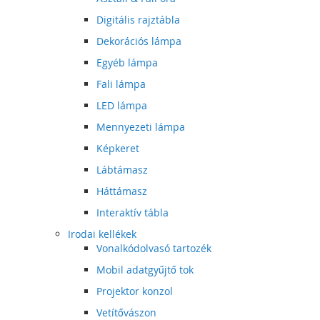
Digitális rajztábla
Dekorációs lámpa
Egyéb lámpa
Fali lámpa
LED lámpa
Mennyezeti lámpa
Képkeret
Lábtámasz
Háttámasz
Interaktív tábla
Irodai kellékek
Vonalkódolvasó tartozék
Mobil adatgyűjtő tok
Projektor konzol
Vetítővászon