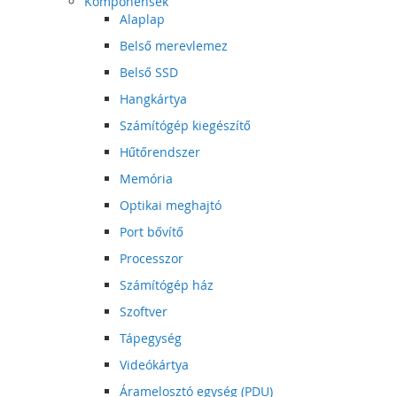
Komponensek
Alaplap
Belső merevlemez
Belső SSD
Hangkártya
Számítógép kiegészítő
Hűtőrendszer
Memória
Optikai meghajtó
Port bővítő
Processzor
Számítógép ház
Szoftver
Tápegység
Videókártya
Áramelosztó egység (PDU)