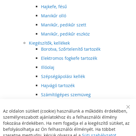
Hajkefe, fésű
Manikűr olló
Manikűr, pedikűr szett
Manikűr, pedikűr eszköz
Kiegészítők, kellékek
Borotva, Szőrtelenítő tartozék
Elektromos fogkefe tartozék
Illóolaj
Szépségápolási kellék
Hajvágó tartozék
Számítógépes szemüveg
Egészségápolási kellék
Az oldalon sütiket (cookie) használunk a működés érdekében,
Hajvágó kiegészítő
Clo
személyreszabott ajánlatokhoz és a felhasználói élmény
Coo
Szórakoztató elektronika
Bar
fokozása érdekében. Ha nem fogadja el a kiegészítő sütiket, az
Multimédia
befolyásolhatja az Ön felhasználói élményét. Ha többet
DVD, BluRay lejátszó
szeretne megtudni, kérjük olvassa el a
Süti szabályzatot