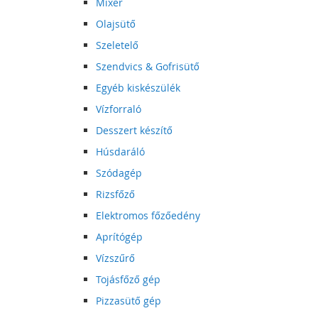
Mixer
Olajsütő
Szeletelő
Szendvics & Gofrisütő
Egyéb kiskészülék
Vízforraló
Desszert készítő
Húsdaráló
Szódagép
Rizsfőző
Elektromos főzőedény
Aprítógép
Vízszűrő
Tojásfőző gép
Pizzasütő gép