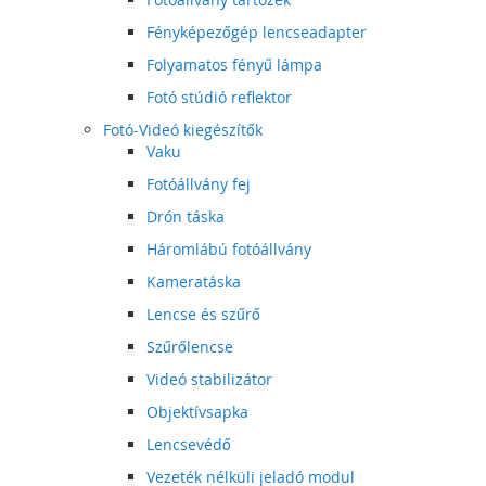
Fényképezőgép lencseadapter
Folyamatos fényű lámpa
Fotó stúdió reflektor
Fotó-Videó kiegészítők
Vaku
Fotóállvány fej
Drón táska
Háromlábú fotóállvány
Kameratáska
Lencse és szűrő
Szűrőlencse
Videó stabilizátor
Objektívsapka
Lencsevédő
Vezeték nélküli jeladó modul