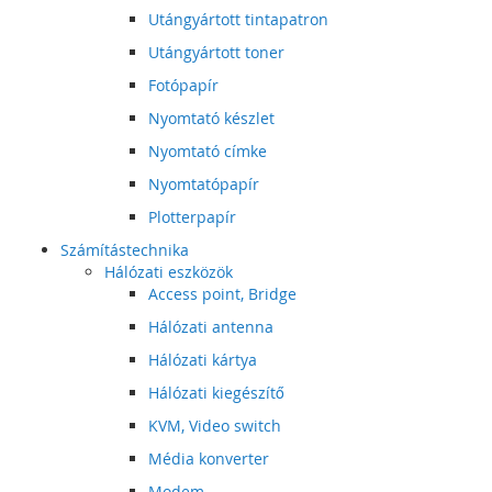
Utángyártott tintapatron
Utángyártott toner
Fotópapír
Nyomtató készlet
Nyomtató címke
Nyomtatópapír
Plotterpapír
Számítástechnika
Hálózati eszközök
Access point, Bridge
Hálózati antenna
Hálózati kártya
Hálózati kiegészítő
KVM, Video switch
Média konverter
Modem