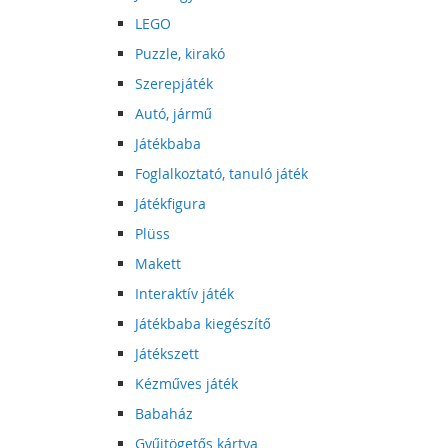
LEGO
Puzzle, kirakó
Szerepjáték
Autó, jármű
Játékbaba
Foglalkoztató, tanuló játék
Játékfigura
Plüss
Makett
Interaktív játék
Játékbaba kiegészítő
Játékszett
Kézműves játék
Babaház
Gyűjtögetős kártya