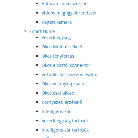
Hálózati video szerver
Videós megfigyelőrendszer
Rejtett kamera
Smart Home
Vezérlőegység
Okos Multi érzékelő
Okos fényforrás
Okos elosztó, konnektor
Virtuális asszisztens eszköz
Okos villanykapcsoló
Okos csatlakozó
Környezeti érzékelő
Intelligens zár
Vezérlőegység tartozék
Intelligens zár tartozék