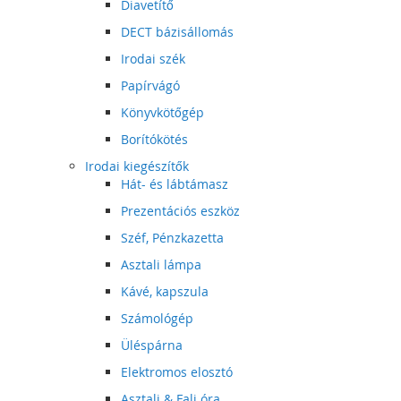
Diavetítő
DECT bázisállomás
Irodai szék
Papírvágó
Könyvkötőgép
Borítókötés
Irodai kiegészítők
Hát- és lábtámasz
Prezentációs eszköz
Széf, Pénzkazetta
Asztali lámpa
Kávé, kapszula
Számológép
Üléspárna
Elektromos elosztó
Asztali & Fali óra