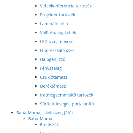
Videokonferencia tartozék
Projektor tartozék
Lamináló fólia
VoIP, Analóg kellék
LED izzó, fénycső
Fluoreszkáló izzó
Halogén izzó
Fényszalag
Csuklótámasz
Deréktámasz
Iratmegsemmisítő tartozék
Sűrített levegős portalanító
Baba-Mama, Iskolaszer, Játék
Baba-Mama
Etetőszék