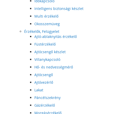
Időkapcsoló
Intelligens biztonsági készlet
Multi érzékelő
Okosszemüveg
Érzékelők, Felügyelet
Ajtó-ablaknyitás érzékelő
Füstérzékelő
Ajtócsengő készlet
Villanykapcsoló
Hő- és nedvességmérő
Ajtócsengő
Ajtóvezérlő
Lakat
Páncélszekrény
Gázérzékelő
Mozgásérzékelő