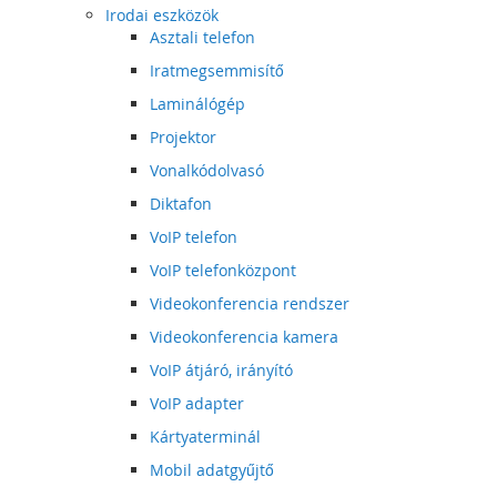
Irodai eszközök
Asztali telefon
Iratmegsemmisítő
Laminálógép
Projektor
Vonalkódolvasó
Diktafon
VoIP telefon
VoIP telefonközpont
Videokonferencia rendszer
Videokonferencia kamera
VoIP átjáró, irányító
VoIP adapter
Kártyaterminál
Mobil adatgyűjtő