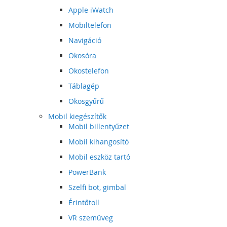
Apple iWatch
Mobiltelefon
Navigáció
Okosóra
Okostelefon
Táblagép
Okosgyűrű
Mobil kiegészítők
Mobil billentyűzet
Mobil kihangosító
Mobil eszköz tartó
PowerBank
Szelfi bot, gimbal
Érintőtoll
VR szemüveg