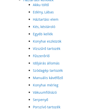
Akku töltő
Edény, Lábas
Háztartási elem
Kés, késtároló
Egyéb kellék
Konyhai eszközök
Vízszűrő tartozék
Fűszerőrlő
Időjárás állomás
Szódagép tartozék
Manuális kávéfőző
Konyhai mérleg
Vákuumfóliázó
Serpenyő
Porszívó tartozék