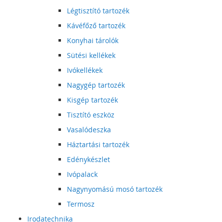
Légtisztító tartozék
Kávéfőző tartozék
Konyhai tárolók
Sütési kellékek
Ivókellékek
Nagygép tartozék
Kisgép tartozék
Tisztító eszköz
Vasalódeszka
Háztartási tartozék
Edénykészlet
Ivópalack
Nagynyomású mosó tartozék
Termosz
Irodatechnika