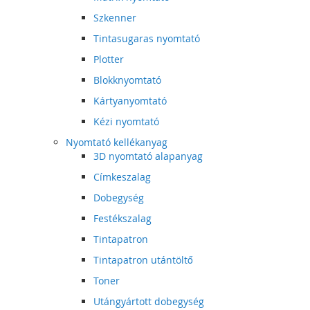
Szkenner
Tintasugaras nyomtató
Plotter
Blokknyomtató
Kártyanyomtató
Kézi nyomtató
Nyomtató kellékanyag
3D nyomtató alapanyag
Címkeszalag
Dobegység
Festékszalag
Tintapatron
Tintapatron utántöltő
Toner
Utángyártott dobegység