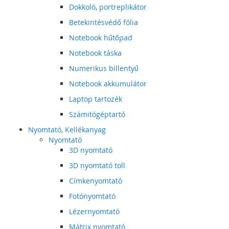
Dokkoló, portreplikátor
Betekintésvédő fólia
Notebook hűtőpad
Notebook táska
Numerikus billentyű
Notebook akkumulátor
Laptop tartozék
Számitógéptartó
Nyomtató, Kellékanyag
Nyomtató
3D nyomtató
3D nyomtató toll
Címkenyomtató
Fotónyomtató
Lézernyomtató
Mátrix nyomtató