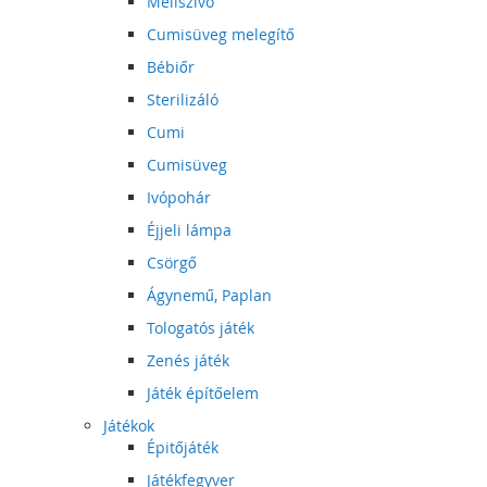
Mellszívó
Cumisüveg melegítő
Bébiőr
Sterilizáló
Cumi
Cumisüveg
Ivópohár
Éjjeli lámpa
Csörgő
Ágynemű, Paplan
Tologatós játék
Zenés játék
Játék építőelem
Játékok
Épitőjáték
Játékfegyver