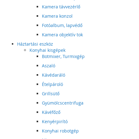
Kamera távvezérlő
Kamera konzol
Fotóalbum, lapvédő
Kamera objektív tok
Háztartási eszköz
Konyhai kisgépek
Botmixer, Turmixgép
Aszaló
Kávédaráló
Ételpároló
Grillsütő
Gyümölcscentrifuga
Kávéfőző
Kenyérpirító
Konyhai robotgép