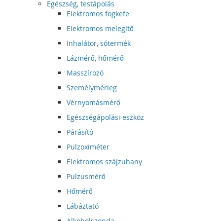
Egészség, testápolás
Elektromos fogkefe
Elektromos melegítő
Inhalátor, sótermék
Lázmérő, hőmérő
Masszírozó
Személymérleg
Vérnyomásmérő
Egészségápolási eszköz
Párásító
Pulzoximéter
Elektromos szájzuhany
Pulzusmérő
Hőmérő
Lábáztató
Alkoholszonda