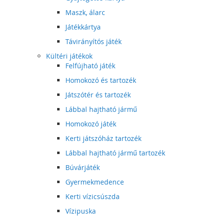
Maszk, álarc
Játékkártya
Távirányítós játék
Kültéri játékok
Felfújható játék
Homokozó és tartozék
Játszótér és tartozék
Lábbal hajtható jármű
Homokozó játék
Kerti játszóház tartozék
Lábbal hajtható jármű tartozék
Búvárjáték
Gyermekmedence
Kerti vízicsúszda
Vízipuska