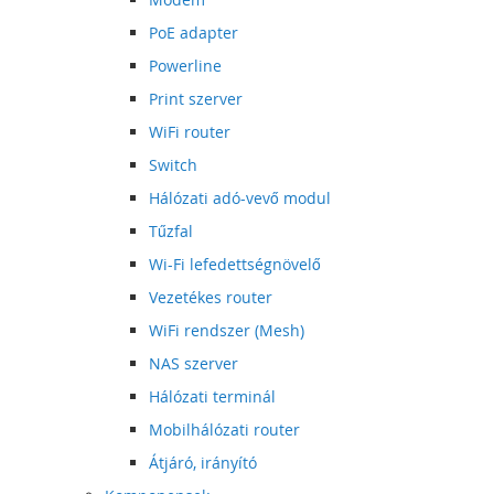
PoE adapter
Powerline
Print szerver
WiFi router
Switch
Hálózati adó-vevő modul
Tűzfal
Wi-Fi lefedettségnövelő
Vezetékes router
WiFi rendszer (Mesh)
NAS szerver
Hálózati terminál
Mobilhálózati router
Átjáró, irányító