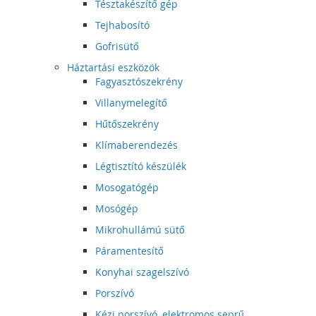
Tésztakészítő gép
Tejhabosító
Gofrisütő
Háztartási eszközök
Fagyasztószekrény
Villanymelegítő
Hűtőszekrény
Klímaberendezés
Légtisztító készülék
Mosogatógép
Mosógép
Mikrohullámú sütő
Páramentesítő
Konyhai szagelszívó
Porszívó
Kézi porszívó, elektromos seprű