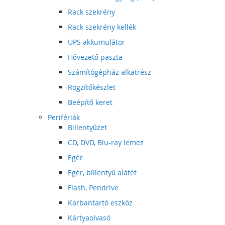
Rack szekrény
Rack szekrény kellék
UPS akkumulátor
Hővezető paszta
Számítógépház alkatrész
Rögzítőkészlet
Beépítő keret
Perifériák
Billentyűzet
CD, DVD, Blu-ray lemez
Egér
Egér, billentyű alátét
Flash, Pendrive
Karbantartó eszköz
Kártyaolvasó