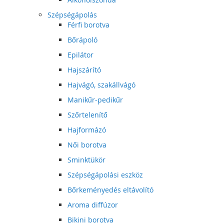
Szépségápolás
Férfi borotva
Bőrápoló
Epilátor
Hajszárító
Hajvágó, szakállvágó
Manikűr-pedikűr
Szőrtelenítő
Hajformázó
Női borotva
Sminktükör
Szépségápolási eszköz
Bőrkeményedés eltávolító
Aroma diffúzor
Bikini borotva