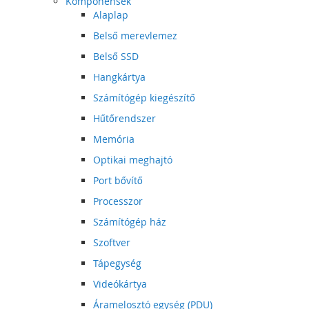
Komponensek
Alaplap
Belső merevlemez
Belső SSD
Hangkártya
Számítógép kiegészítő
Hűtőrendszer
Memória
Optikai meghajtó
Port bővítő
Processzor
Számítógép ház
Szoftver
Tápegység
Videókártya
Áramelosztó egység (PDU)