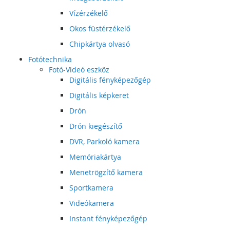
Vízérzékelő
Okos füstérzékelő
Chipkártya olvasó
Fotótechnika
Fotó-Videó eszköz
Digitális fényképezőgép
Digitális képkeret
Drón
Drón kiegészítő
DVR, Parkoló kamera
Memóriakártya
Menetrögzítő kamera
Sportkamera
Videókamera
Instant fényképezőgép