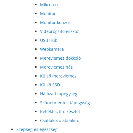
Mikrofon
Monitor
Monitor konzol
Videorögzítő eszköz
USB Hub
Webkamera
Merevlemez dokkoló
Merevlemez ház
Külső merevlemez
Külső SSD
Hálózati tápegység
Szünetmentes tápegység
Kelléktisztító készlet
Csatlakozó átalakító
Szépség és egészség