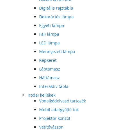
Digitális rajztábla
Dekorációs lámpa
Egyéb lámpa
Fali lámpa
LED lámpa
Mennyezeti lámpa
Képkeret
Lábtámasz
Háttámasz
Interaktív tábla
Irodai kellékek
Vonalkódolvasó tartozék
Mobil adatgyűjtő tok
Projektor konzol
Vetítővászon