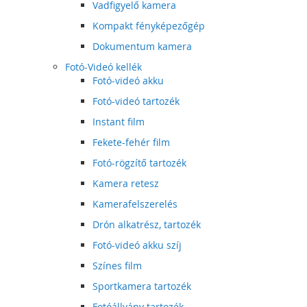
Vadfigyelő kamera
Kompakt fényképezőgép
Dokumentum kamera
Fotó-Videó kellék
Fotó-videó akku
Fotó-videó tartozék
Instant film
Fekete-fehér film
Fotó-rögzítő tartozék
Kamera retesz
Kamerafelszerelés
Drón alkatrész, tartozék
Fotó-videó akku szíj
Színes film
Sportkamera tartozék
Fotóállvány tartozék