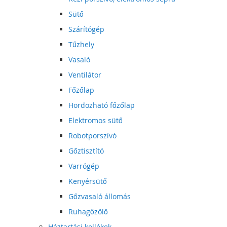
Sütő
Szárítógép
Tűzhely
Vasaló
Ventilátor
Főzőlap
Hordozható főzőlap
Elektromos sütő
Robotporszívó
Gőztisztító
Varrógép
Kenyérsütő
Gőzvasaló állomás
Ruhagőzölő
Háztartási kellékek