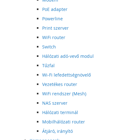
PoE adapter
Powerline
Print szerver
WiFi router
Switch
Hálózati adó-vevő modul
Tűzfal
Wi-Fi lefedettségnövelő
Vezetékes router
WiFi rendszer (Mesh)
NAS szerver
Hálózati terminál
Mobilhálózati router
Átjáró, irányító