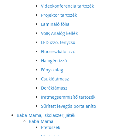
Videokonferencia tartozék
Projektor tartozék
Lamináló fólia
VoIP, Analóg kellék
LED izzó, fénycső
Fluoreszkáló izzó
Halogén izzó
Fényszalag
Csuklótámasz
Deréktámasz
Iratmegsemmisítő tartozék
Sűrített levegős portalanító
Baba-Mama, Iskolaszer, Játék
Baba-Mama
Etetőszék