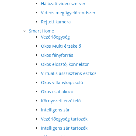
Hálózati video szerver
Videós megfigyelőrendszer
Rejtett kamera
Smart Home
Vezérlőegység
Okos Multi érzékelő
Okos fényforrás
Okos elosztó, konnektor
Virtuális asszisztens eszköz
Okos villanykapcsoló
Okos csatlakozó
Környezeti érzékelő
Intelligens zár
Vezérlőegység tartozék
Intelligens zár tartozék