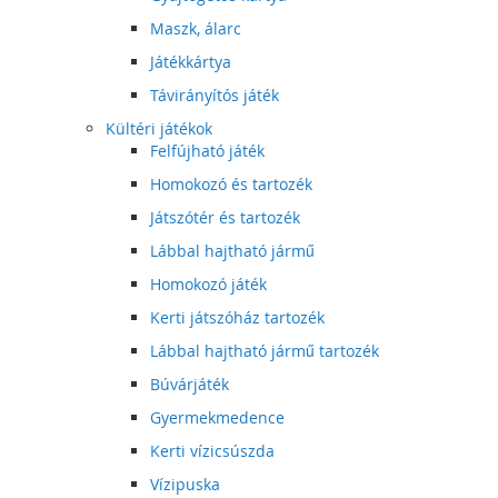
Maszk, álarc
Játékkártya
Távirányítós játék
Kültéri játékok
Felfújható játék
Homokozó és tartozék
Játszótér és tartozék
Lábbal hajtható jármű
Homokozó játék
Kerti játszóház tartozék
Lábbal hajtható jármű tartozék
Búvárjáték
Gyermekmedence
Kerti vízicsúszda
Vízipuska