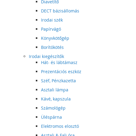
Diavetítő
DECT bázisállomás
Irodai szék
Papírvágó
Könyvkötőgép
Borítókötés
Irodai kiegészítők
Hát- és lábtámasz
Prezentációs eszköz
Széf, Pénzkazetta
Asztali lámpa
Kávé, kapszula
Számológép
Üléspárna
Elektromos elosztó
Asztali & Fali óra