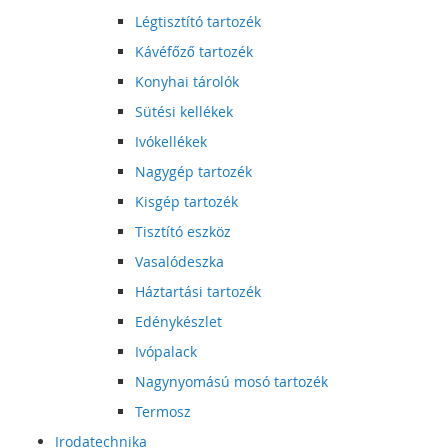
Légtisztító tartozék
Kávéfőző tartozék
Konyhai tárolók
Sütési kellékek
Ivókellékek
Nagygép tartozék
Kisgép tartozék
Tisztító eszköz
Vasalódeszka
Háztartási tartozék
Edénykészlet
Ivópalack
Nagynyomású mosó tartozék
Termosz
Irodatechnika