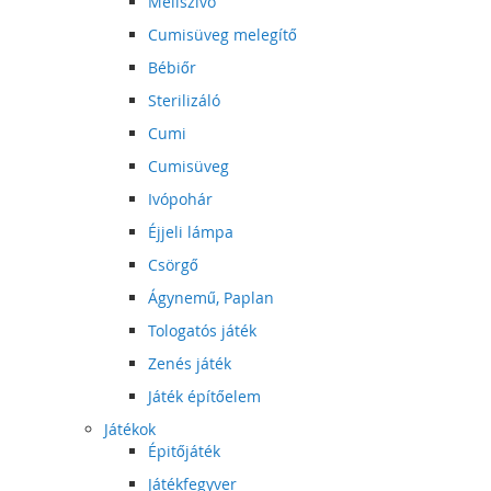
Mellszívó
Cumisüveg melegítő
Bébiőr
Sterilizáló
Cumi
Cumisüveg
Ivópohár
Éjjeli lámpa
Csörgő
Ágynemű, Paplan
Tologatós játék
Zenés játék
Játék építőelem
Játékok
Épitőjáték
Játékfegyver