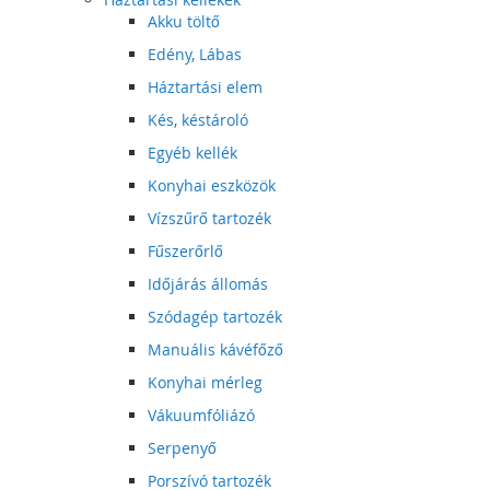
Akku töltő
Edény, Lábas
Háztartási elem
Kés, késtároló
Egyéb kellék
Konyhai eszközök
Vízszűrő tartozék
Fűszerőrlő
Időjárás állomás
Szódagép tartozék
Manuális kávéfőző
Konyhai mérleg
Vákuumfóliázó
Serpenyő
Porszívó tartozék