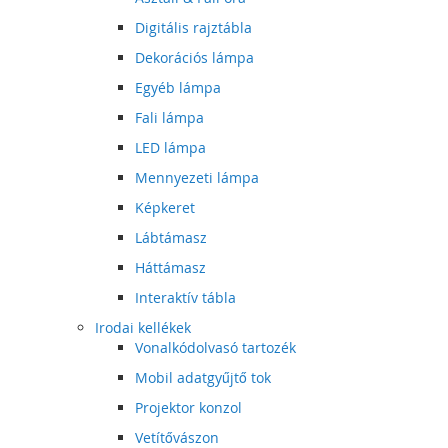
Digitális rajztábla
Dekorációs lámpa
Egyéb lámpa
Fali lámpa
LED lámpa
Mennyezeti lámpa
Képkeret
Lábtámasz
Háttámasz
Interaktív tábla
Irodai kellékek
Vonalkódolvasó tartozék
Mobil adatgyűjtő tok
Projektor konzol
Vetítővászon