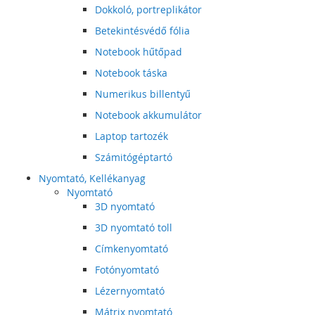
Dokkoló, portreplikátor
Betekintésvédő fólia
Notebook hűtőpad
Notebook táska
Numerikus billentyű
Notebook akkumulátor
Laptop tartozék
Számitógéptartó
Nyomtató, Kellékanyag
Nyomtató
3D nyomtató
3D nyomtató toll
Címkenyomtató
Fotónyomtató
Lézernyomtató
Mátrix nyomtató