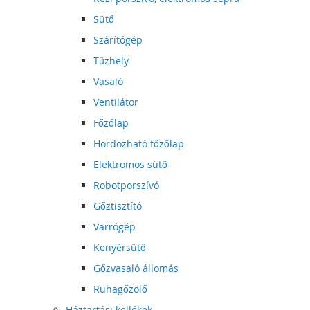
Sütő
Szárítógép
Tűzhely
Vasaló
Ventilátor
Főzőlap
Hordozható főzőlap
Elektromos sütő
Robotporszívó
Gőztisztító
Varrógép
Kenyérsütő
Gőzvasaló állomás
Ruhagőzölő
Háztartási kellékek