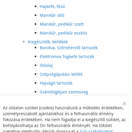
Hajkefe, fésű
Manikűr olló
Manikűr, pedikűr szett
Manikűr, pedikűr eszköz
Kiegészítők, kellékek
Borotva, Szőrtelenítő tartozék
Elektromos fogkefe tartozék
Illóolaj
Szépségápolási kellék
Hajvágó tartozék
Számítógépes szemüveg
Egészségápolási kellék
Az oldalon sütiket (cookie) használunk a működés érdekében,
Hajvágó kiegészítő
Clo
személyreszabott ajánlatokhoz és a felhasználói élmény
Coo
Szórakoztató elektronika
Bar
fokozása érdekében. Ha nem fogadja el a kiegészítő sütiket, az
Multimédia
befolyásolhatja az Ön felhasználói élményét. Ha többet
DVD, BluRay lejátszó
szeretne megtudni, kérjük olvassa el a
Süti szabályzatot