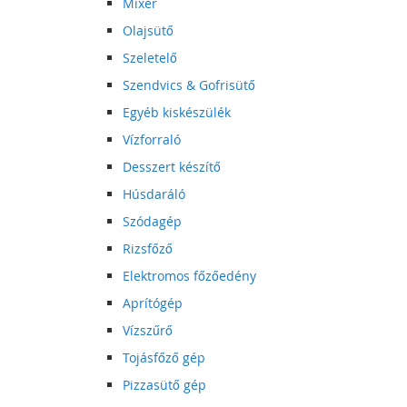
Mixer
Olajsütő
Szeletelő
Szendvics & Gofrisütő
Egyéb kiskészülék
Vízforraló
Desszert készítő
Húsdaráló
Szódagép
Rizsfőző
Elektromos főzőedény
Aprítógép
Vízszűrő
Tojásfőző gép
Pizzasütő gép