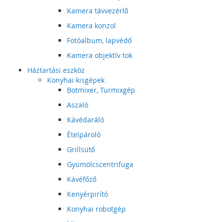
Kamera távvezérlő
Kamera konzol
Fotóalbum, lapvédő
Kamera objektív tok
Háztartási eszköz
Konyhai kisgépek
Botmixer, Turmixgép
Aszaló
Kávédaráló
Ételpároló
Grillsütő
Gyümölcscentrifuga
Kávéfőző
Kenyérpirító
Konyhai robotgép