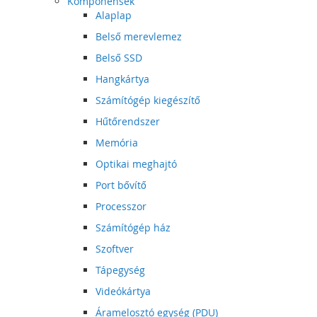
Komponensek
Alaplap
Belső merevlemez
Belső SSD
Hangkártya
Számítógép kiegészítő
Hűtőrendszer
Memória
Optikai meghajtó
Port bővítő
Processzor
Számítógép ház
Szoftver
Tápegység
Videókártya
Áramelosztó egység (PDU)