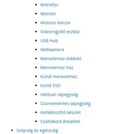
Mikrofon
Monitor
Monitor konzol
Videorögzítő eszköz
USB Hub
Webkamera
Merevlemez dokkoló
Merevlemez ház
Külső merevlemez
Külső SSD
Hálózati tápegység
Szünetmentes tápegység
Kelléktisztító készlet
Csatlakozó átalakító
Szépség és egészség