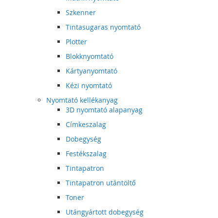
Szkenner
Tintasugaras nyomtató
Plotter
Blokknyomtató
Kártyanyomtató
Kézi nyomtató
Nyomtató kellékanyag
3D nyomtató alapanyag
Címkeszalag
Dobegység
Festékszalag
Tintapatron
Tintapatron utántöltő
Toner
Utángyártott dobegység