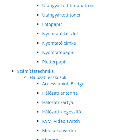
Utángyártott tintapatron
Utángyártott toner
Fotópapír
Nyomtató készlet
Nyomtató címke
Nyomtatópapír
Plotterpapír
Számítástechnika
Hálózati eszközök
Access point, Bridge
Hálózati antenna
Hálózati kártya
Hálózati kiegészítő
KVM, Video switch
Média konverter
Modem