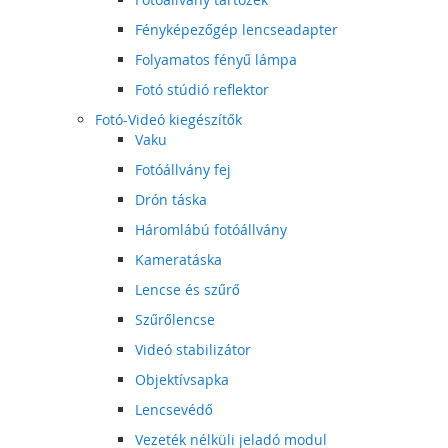
Fényképezőgép lencseadapter
Folyamatos fényű lámpa
Fotó stúdió reflektor
Fotó-Videó kiegészítők
Vaku
Fotóállvány fej
Drón táska
Háromlábú fotóállvány
Kameratáska
Lencse és szűrő
Szűrőlencse
Videó stabilizátor
Objektívsapka
Lencsevédő
Vezeték nélküli jeladó modul