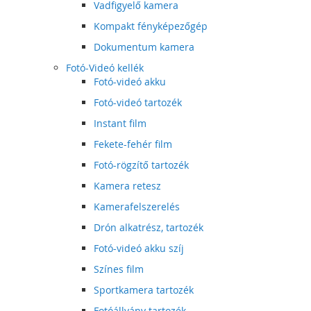
Vadfigyelő kamera
Kompakt fényképezőgép
Dokumentum kamera
Fotó-Videó kellék
Fotó-videó akku
Fotó-videó tartozék
Instant film
Fekete-fehér film
Fotó-rögzítő tartozék
Kamera retesz
Kamerafelszerelés
Drón alkatrész, tartozék
Fotó-videó akku szíj
Színes film
Sportkamera tartozék
Fotóállvány tartozék