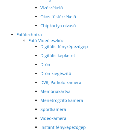
Vízérzékelő
Okos füstérzékelő
Chipkártya olvasó
Fotótechnika
Fotó-Videó eszköz
Digitális fényképezőgép
Digitális képkeret
Drón
Drón kiegészítő
DVR, Parkoló kamera
Memóriakártya
Menetrögzítő kamera
Sportkamera
Videókamera
Instant fényképezőgép