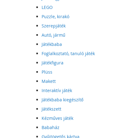
LEGO
Puzzle, kirakó
Szerepjáték
Autó, jármű
Játékbaba
Foglalkoztató, tanuló játék
Játékfigura
Plüss
Makett
Interaktív játék
Játékbaba kiegészítő
Játékszett
Kézműves játék
Babaház
Gyűjtögetős kártya