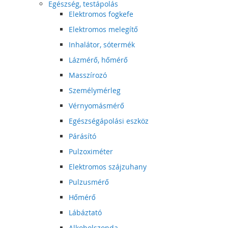
Egészség, testápolás
Elektromos fogkefe
Elektromos melegítő
Inhalátor, sótermék
Lázmérő, hőmérő
Masszírozó
Személymérleg
Vérnyomásmérő
Egészségápolási eszköz
Párásító
Pulzoximéter
Elektromos szájzuhany
Pulzusmérő
Hőmérő
Lábáztató
Alkoholszonda