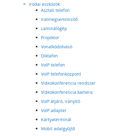
Irodai eszközök
Asztali telefon
Iratmegsemmisítő
Laminálógép
Projektor
Vonalkódolvasó
Diktafon
VoIP telefon
VoIP telefonközpont
Videokonferencia rendszer
Videokonferencia kamera
VoIP átjáró, irányító
VoIP adapter
Kártyaterminál
Mobil adatgyűjtő