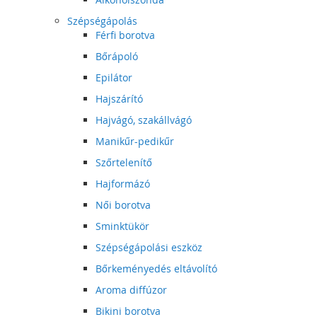
Szépségápolás
Férfi borotva
Bőrápoló
Epilátor
Hajszárító
Hajvágó, szakállvágó
Manikűr-pedikűr
Szőrtelenítő
Hajformázó
Női borotva
Sminktükör
Szépségápolási eszköz
Bőrkeményedés eltávolító
Aroma diffúzor
Bikini borotva