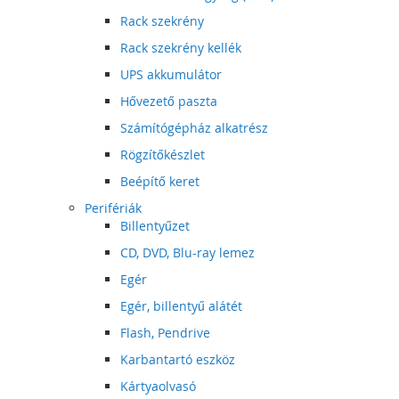
Rack szekrény
Rack szekrény kellék
UPS akkumulátor
Hővezető paszta
Számítógépház alkatrész
Rögzítőkészlet
Beépítő keret
Perifériák
Billentyűzet
CD, DVD, Blu-ray lemez
Egér
Egér, billentyű alátét
Flash, Pendrive
Karbantartó eszköz
Kártyaolvasó