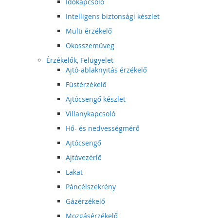
Időkapcsoló
Intelligens biztonsági készlet
Multi érzékelő
Okosszemüveg
Érzékelők, Felügyelet
Ajtó-ablaknyitás érzékelő
Füstérzékelő
Ajtócsengő készlet
Villanykapcsoló
Hő- és nedvességmérő
Ajtócsengő
Ajtóvezérlő
Lakat
Páncélszekrény
Gázérzékelő
Mozgásérzékelő