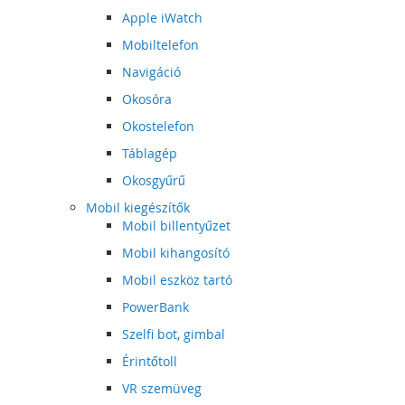
Apple iWatch
Mobiltelefon
Navigáció
Okosóra
Okostelefon
Táblagép
Okosgyűrű
Mobil kiegészítők
Mobil billentyűzet
Mobil kihangosító
Mobil eszköz tartó
PowerBank
Szelfi bot, gimbal
Érintőtoll
VR szemüveg