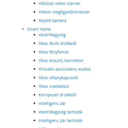
Hálózati video szerver
Videós megfigyelőrendszer
Rejtett kamera
Smart Home
Vezérlőegység
Okos Multi érzékelő
Okos fényforrás
Okos elosztó, konnektor
Virtuális asszisztens eszköz
Okos villanykapcsoló
Okos csatlakozó
Környezeti érzékelő
Intelligens zár
Vezérlőegység tartozék
Intelligens zár tartozék