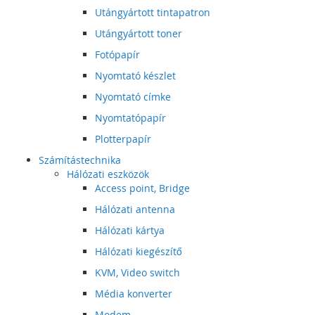
Utángyártott tintapatron
Utángyártott toner
Fotópapír
Nyomtató készlet
Nyomtató címke
Nyomtatópapír
Plotterpapír
Számítástechnika
Hálózati eszközök
Access point, Bridge
Hálózati antenna
Hálózati kártya
Hálózati kiegészítő
KVM, Video switch
Média konverter
Modem