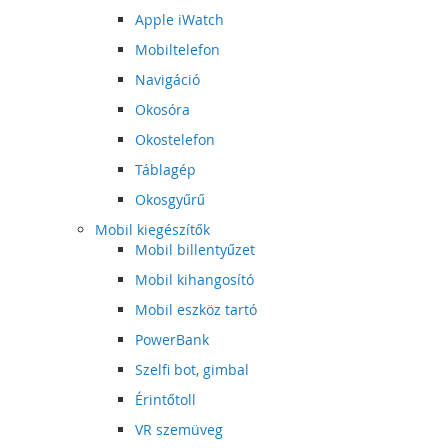
Apple iWatch
Mobiltelefon
Navigáció
Okosóra
Okostelefon
Táblagép
Okosgyűrű
Mobil kiegészítők
Mobil billentyűzet
Mobil kihangosító
Mobil eszköz tartó
PowerBank
Szelfi bot, gimbal
Érintőtoll
VR szemüveg