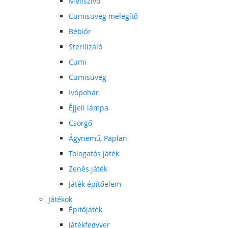
Mellszívó
Cumisüveg melegítő
Bébiőr
Sterilizáló
Cumi
Cumisüveg
Ivópohár
Éjjeli lámpa
Csörgő
Ágynemű, Paplan
Tologatós játék
Zenés játék
Játék építőelem
Játékok
Épitőjáték
Játékfegyver