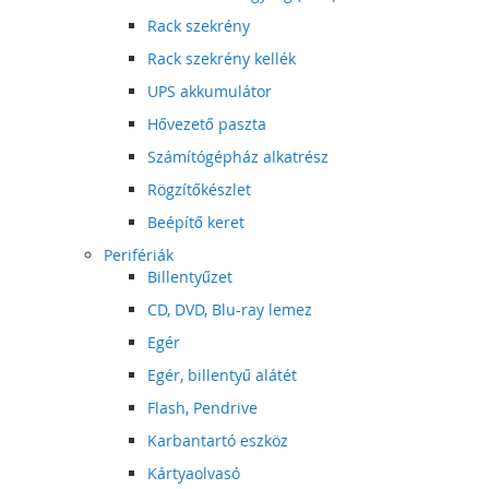
Rack szekrény
Rack szekrény kellék
UPS akkumulátor
Hővezető paszta
Számítógépház alkatrész
Rögzítőkészlet
Beépítő keret
Perifériák
Billentyűzet
CD, DVD, Blu-ray lemez
Egér
Egér, billentyű alátét
Flash, Pendrive
Karbantartó eszköz
Kártyaolvasó