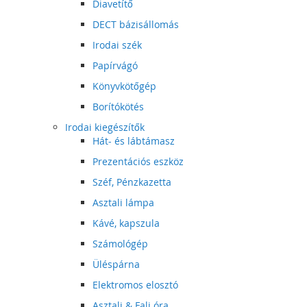
Diavetítő
DECT bázisállomás
Irodai szék
Papírvágó
Könyvkötőgép
Borítókötés
Irodai kiegészítők
Hát- és lábtámasz
Prezentációs eszköz
Széf, Pénzkazetta
Asztali lámpa
Kávé, kapszula
Számológép
Üléspárna
Elektromos elosztó
Asztali & Fali óra