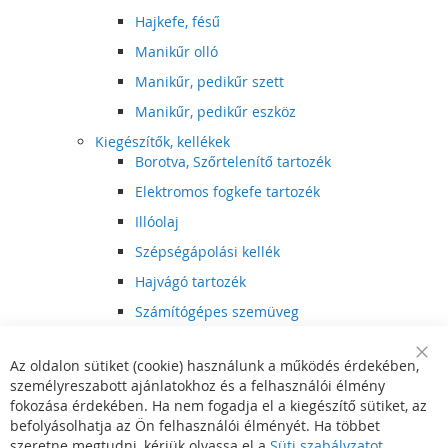
Hajkefe, fésű
Manikűr olló
Manikűr, pedikűr szett
Manikűr, pedikűr eszköz
Kiegészítők, kellékek
Borotva, Szőrtelenítő tartozék
Elektromos fogkefe tartozék
Illóolaj
Szépségápolási kellék
Hajvágó tartozék
Számítógépes szemüveg
Egészségápolási kellék
Az oldalon sütiket (cookie) használunk a működés érdekében,
Hajvágó kiegészítő
Clo
személyreszabott ajánlatokhoz és a felhasználói élmény
Coo
Szórakoztató elektronika
Bar
fokozása érdekében. Ha nem fogadja el a kiegészítő sütiket, az
Multimédia
befolyásolhatja az Ön felhasználói élményét. Ha többet
DVD, BluRay lejátszó
szeretne megtudni, kérjük olvassa el a
Süti szabályzatot