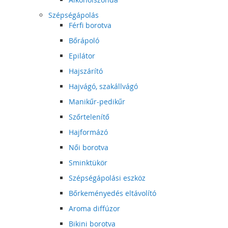
Szépségápolás
Férfi borotva
Bőrápoló
Epilátor
Hajszárító
Hajvágó, szakállvágó
Manikűr-pedikűr
Szőrtelenítő
Hajformázó
Női borotva
Sminktükör
Szépségápolási eszköz
Bőrkeményedés eltávolító
Aroma diffúzor
Bikini borotva