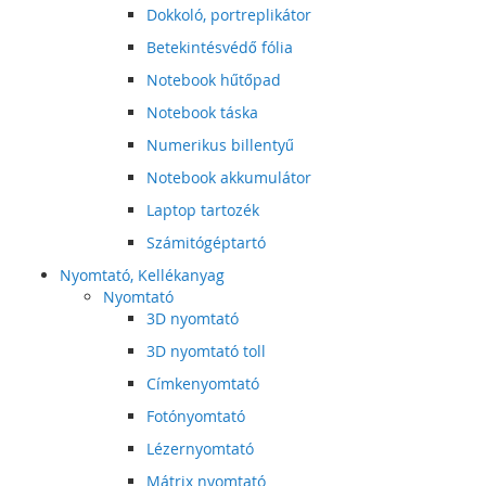
Dokkoló, portreplikátor
Betekintésvédő fólia
Notebook hűtőpad
Notebook táska
Numerikus billentyű
Notebook akkumulátor
Laptop tartozék
Számitógéptartó
Nyomtató, Kellékanyag
Nyomtató
3D nyomtató
3D nyomtató toll
Címkenyomtató
Fotónyomtató
Lézernyomtató
Mátrix nyomtató