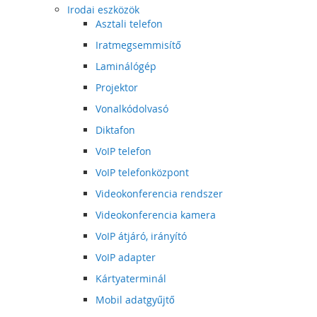
Irodai eszközök
Asztali telefon
Iratmegsemmisítő
Laminálógép
Projektor
Vonalkódolvasó
Diktafon
VoIP telefon
VoIP telefonközpont
Videokonferencia rendszer
Videokonferencia kamera
VoIP átjáró, irányító
VoIP adapter
Kártyaterminál
Mobil adatgyűjtő