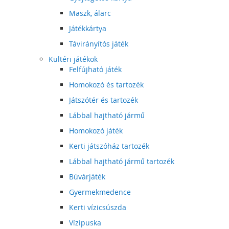
Maszk, álarc
Játékkártya
Távirányítós játék
Kültéri játékok
Felfújható játék
Homokozó és tartozék
Játszótér és tartozék
Lábbal hajtható jármű
Homokozó játék
Kerti játszóház tartozék
Lábbal hajtható jármű tartozék
Búvárjáték
Gyermekmedence
Kerti vízicsúszda
Vízipuska