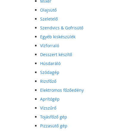
Mixer
Olajsütő
Szeletelő
Szendvics & Gofrisütő
Egyéb kiskészülék
Vízforraló
Desszert készítő
Húsdaráló
Szódagép
Rizsfőző
Elektromos főzőedény
Aprítógép
Vízszűrő
Tojásfőző gép
Pizzasütő gép