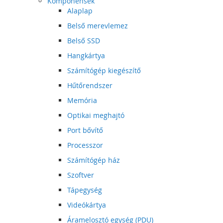
Komponensek
Alaplap
Belső merevlemez
Belső SSD
Hangkártya
Számítógép kiegészítő
Hűtőrendszer
Memória
Optikai meghajtó
Port bővítő
Processzor
Számítógép ház
Szoftver
Tápegység
Videókártya
Áramelosztó egység (PDU)