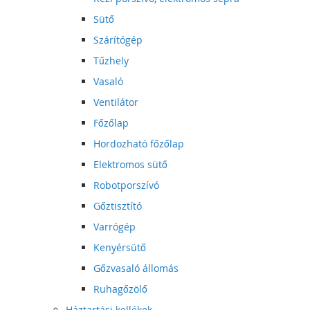
Sütő
Szárítógép
Tűzhely
Vasaló
Ventilátor
Főzőlap
Hordozható főzőlap
Elektromos sütő
Robotporszívó
Gőztisztító
Varrógép
Kenyérsütő
Gőzvasaló állomás
Ruhagőzölő
Háztartási kellékek