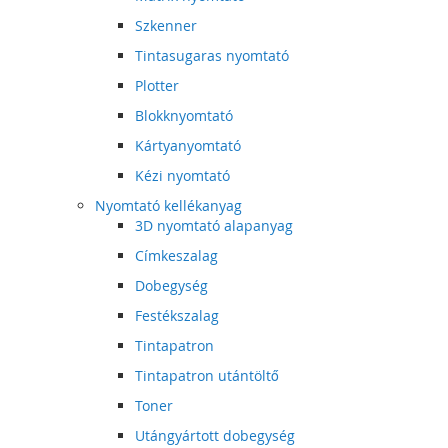
Szkenner
Tintasugaras nyomtató
Plotter
Blokknyomtató
Kártyanyomtató
Kézi nyomtató
Nyomtató kellékanyag
3D nyomtató alapanyag
Címkeszalag
Dobegység
Festékszalag
Tintapatron
Tintapatron utántöltő
Toner
Utángyártott dobegység