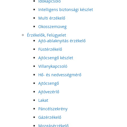
Időkapcsoló
Intelligens biztonsági készlet
Multi érzékelő
Okosszemüveg
Érzékelők, Felügyelet
Ajtó-ablaknyitás érzékelő
Füstérzékelő
Ajtócsengő készlet
Villanykapcsoló
Hő- és nedvességmérő
Ajtócsengő
Ajtóvezérlő
Lakat
Páncélszekrény
Gázérzékelő
Mozgásérzékelő