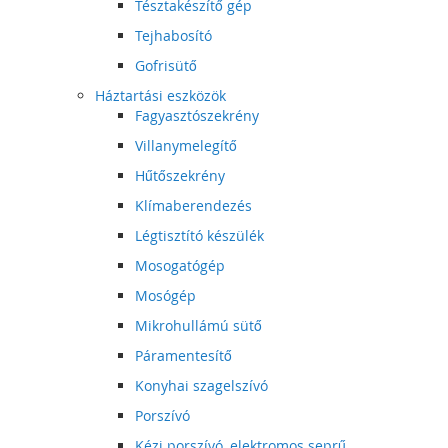
Tésztakészítő gép
Tejhabosító
Gofrisütő
Háztartási eszközök
Fagyasztószekrény
Villanymelegítő
Hűtőszekrény
Klímaberendezés
Légtisztító készülék
Mosogatógép
Mosógép
Mikrohullámú sütő
Páramentesítő
Konyhai szagelszívó
Porszívó
Kézi porszívó, elektromos seprű