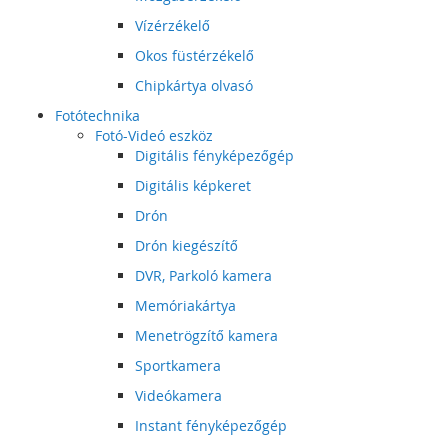
Vízérzékelő
Okos füstérzékelő
Chipkártya olvasó
Fotótechnika
Fotó-Videó eszköz
Digitális fényképezőgép
Digitális képkeret
Drón
Drón kiegészítő
DVR, Parkoló kamera
Memóriakártya
Menetrögzítő kamera
Sportkamera
Videókamera
Instant fényképezőgép