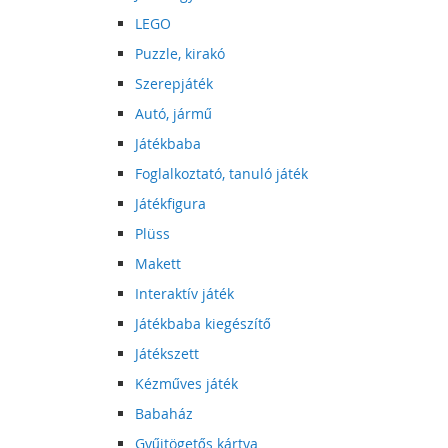
LEGO
Puzzle, kirakó
Szerepjáték
Autó, jármű
Játékbaba
Foglalkoztató, tanuló játék
Játékfigura
Plüss
Makett
Interaktív játék
Játékbaba kiegészítő
Játékszett
Kézműves játék
Babaház
Gyűjtögetős kártya