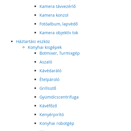
Kamera távvezérlő
Kamera konzol
Fotóalbum, lapvédő
Kamera objektív tok
Háztartási eszköz
Konyhai kisgépek
Botmixer, Turmixgép
Aszaló
Kávédaráló
Ételpároló
Grillsütő
Gyümölcscentrifuga
Kávéfőző
Kenyérpirító
Konyhai robotgép