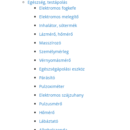
Egészség, testápolás
Elektromos fogkefe
Elektromos melegítő
Inhalátor, sótermék
Lázmérő, hőmérő
Masszírozó
Személymérleg
Vérnyomásmérő
Egészségápolási eszköz
Párásító
Pulzoximéter
Elektromos szájzuhany
Pulzusmérő
Hőmérő
Lábáztató
Alkoholszonda