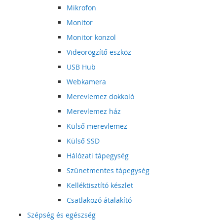
Mikrofon
Monitor
Monitor konzol
Videorögzítő eszköz
USB Hub
Webkamera
Merevlemez dokkoló
Merevlemez ház
Külső merevlemez
Külső SSD
Hálózati tápegység
Szünetmentes tápegység
Kelléktisztító készlet
Csatlakozó átalakító
Szépség és egészség