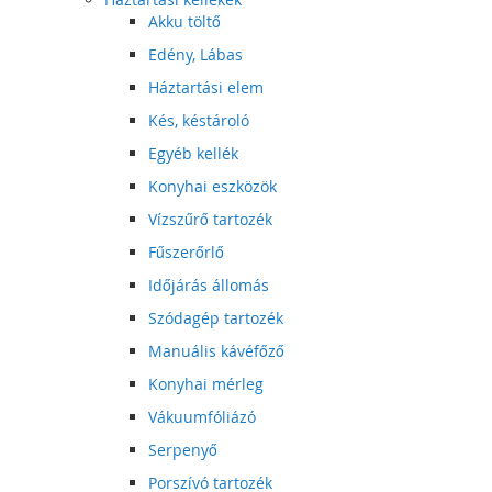
Akku töltő
Edény, Lábas
Háztartási elem
Kés, késtároló
Egyéb kellék
Konyhai eszközök
Vízszűrő tartozék
Fűszerőrlő
Időjárás állomás
Szódagép tartozék
Manuális kávéfőző
Konyhai mérleg
Vákuumfóliázó
Serpenyő
Porszívó tartozék