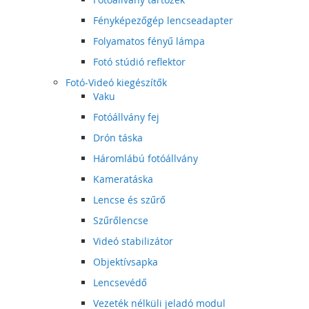
Fényképezőgép lencseadapter
Folyamatos fényű lámpa
Fotó stúdió reflektor
Fotó-Videó kiegészítők
Vaku
Fotóállvány fej
Drón táska
Háromlábú fotóállvány
Kameratáska
Lencse és szűrő
Szűrőlencse
Videó stabilizátor
Objektívsapka
Lencsevédő
Vezeték nélküli jeladó modul