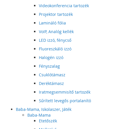
Videokonferencia tartozék
Projektor tartozék
Lamináló fólia
VoIP, Analóg kellék
LED izzó, fénycső
Fluoreszkáló izzó
Halogén izzó
Fényszalag
Csuklótámasz
Deréktámasz
Iratmegsemmisítő tartozék
Sűrített levegős portalanító
Baba-Mama, Iskolaszer, Játék
Baba-Mama
Etetőszék