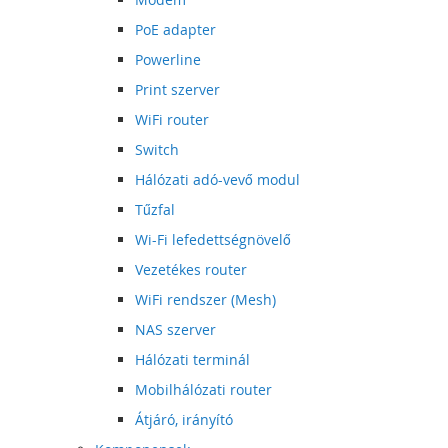
PoE adapter
Powerline
Print szerver
WiFi router
Switch
Hálózati adó-vevő modul
Tűzfal
Wi-Fi lefedettségnövelő
Vezetékes router
WiFi rendszer (Mesh)
NAS szerver
Hálózati terminál
Mobilhálózati router
Átjáró, irányító