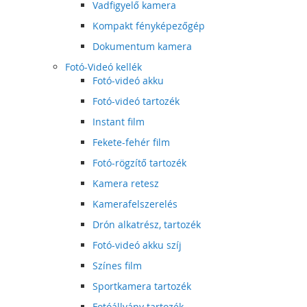
Vadfigyelő kamera
Kompakt fényképezőgép
Dokumentum kamera
Fotó-Videó kellék
Fotó-videó akku
Fotó-videó tartozék
Instant film
Fekete-fehér film
Fotó-rögzítő tartozék
Kamera retesz
Kamerafelszerelés
Drón alkatrész, tartozék
Fotó-videó akku szíj
Színes film
Sportkamera tartozék
Fotóállvány tartozék