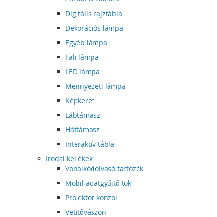
Digitális rajztábla
Dekorációs lámpa
Egyéb lámpa
Fali lámpa
LED lámpa
Mennyezeti lámpa
Képkeret
Lábtámasz
Háttámasz
Interaktív tábla
Irodai kellékek
Vonalkódolvasó tartozék
Mobil adatgyűjtő tok
Projektor konzol
Vetítővászon