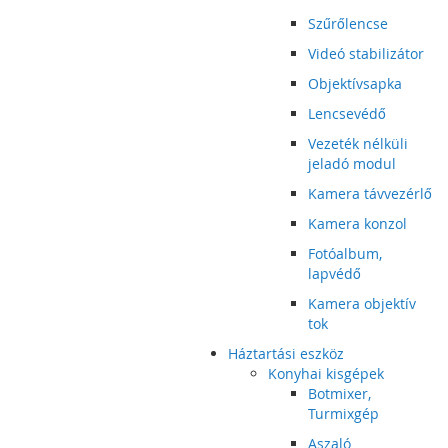
Szűrőlencse
Videó stabilizátor
Objektívsapka
Lencsevédő
Vezeték nélküli
jeladó modul
Kamera távvezérlő
Kamera konzol
Fotóalbum,
lapvédő
Kamera objektív
tok
Háztartási eszköz
Konyhai kisgépek
Botmixer,
Turmixgép
Aszaló