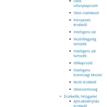
Okos
villanykapcsoló
Okos csatlakozó
Környezeti
érzékelő
Intelligens zár
Vezérlőegység
tartozék
Intelligens zár
tartozék
Időkapcsoló
Intelligens
biztonsági készlet
Multi érzékelő
Okosszemüveg
Érzékelők, Felügyelet
Ajtó-ablaknyitás
érzékelő