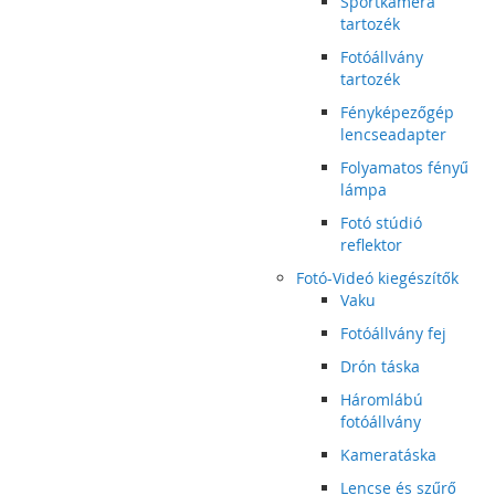
Sportkamera
tartozék
Fotóállvány
tartozék
Fényképezőgép
lencseadapter
Folyamatos fényű
lámpa
Fotó stúdió
reflektor
Fotó-Videó kiegészítők
Vaku
Fotóállvány fej
Drón táska
Háromlábú
fotóállvány
Kameratáska
Lencse és szűrő