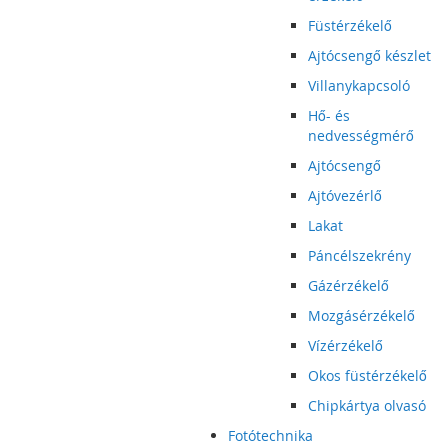
Füstérzékelő
Ajtócsengő készlet
Villanykapcsoló
Hő- és
nedvességmérő
Ajtócsengő
Ajtóvezérlő
Lakat
Páncélszekrény
Gázérzékelő
Mozgásérzékelő
Vízérzékelő
Okos füstérzékelő
Chipkártya olvasó
Fotótechnika