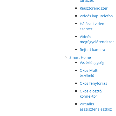
tartozék
Riasztórendszer
Videós kaputelefon
Hálózati video
szerver
Videós
megfigyelőrendszer
Rejtett kamera
Smart Home
Vezérlőegység
Okos Multi
érzékelő
Okos fényforrás
Okos elosztó,
konnektor
Virtuális
asszisztens eszköz