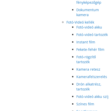
fényképezőgép
Dokumentum
kamera
Fotó-Videó kellék
Fotó-videó akku
Fotó-videó tartozék
Instant film
Fekete-fehér film
Fotó-rögzítő
tartozék
Kamera retesz
Kamerafelszerelés
Drón alkatrész,
tartozék
Fotó-videó akku szíj
Színes film