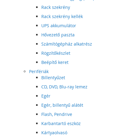
Rack szekrény
Rack szekrény kellék
UPS akkumulátor
Hővezető paszta
Számítógépház alkatrész
Rögzítőkészlet
Beépítő keret
Perifériák
Billentyűzet
CD, DVD, Blu-ray lemez
Egér
Egér, billentyű alátét
Flash, Pendrive
Karbantartó eszköz
Kártyaolvasó