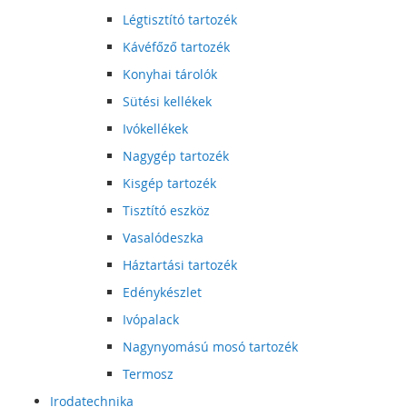
Légtisztító tartozék
Kávéfőző tartozék
Konyhai tárolók
Sütési kellékek
Ivókellékek
Nagygép tartozék
Kisgép tartozék
Tisztító eszköz
Vasalódeszka
Háztartási tartozék
Edénykészlet
Ivópalack
Nagynyomású mosó tartozék
Termosz
Irodatechnika