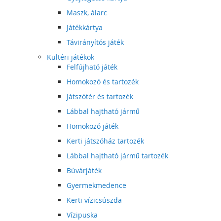
Maszk, álarc
Játékkártya
Távirányítós játék
Kültéri játékok
Felfújható játék
Homokozó és tartozék
Játszótér és tartozék
Lábbal hajtható jármű
Homokozó játék
Kerti játszóház tartozék
Lábbal hajtható jármű tartozék
Búvárjáték
Gyermekmedence
Kerti vízicsúszda
Vízipuska