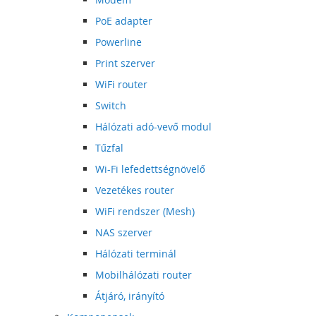
PoE adapter
Powerline
Print szerver
WiFi router
Switch
Hálózati adó-vevő modul
Tűzfal
Wi-Fi lefedettségnövelő
Vezetékes router
WiFi rendszer (Mesh)
NAS szerver
Hálózati terminál
Mobilhálózati router
Átjáró, irányító