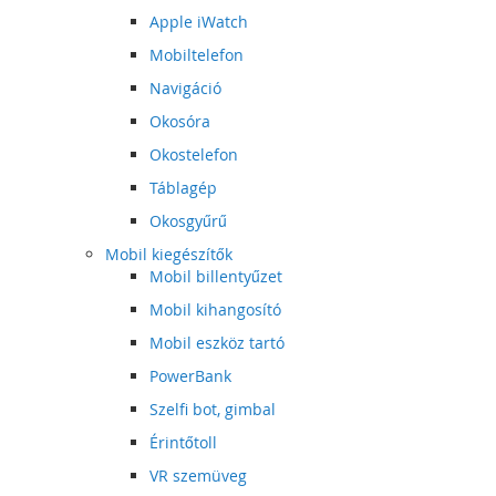
Apple iWatch
Mobiltelefon
Navigáció
Okosóra
Okostelefon
Táblagép
Okosgyűrű
Mobil kiegészítők
Mobil billentyűzet
Mobil kihangosító
Mobil eszköz tartó
PowerBank
Szelfi bot, gimbal
Érintőtoll
VR szemüveg