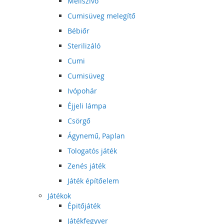
Mellszívó
Cumisüveg melegítő
Bébiőr
Sterilizáló
Cumi
Cumisüveg
Ivópohár
Éjjeli lámpa
Csörgő
Ágynemű, Paplan
Tologatós játék
Zenés játék
Játék építőelem
Játékok
Épitőjáték
Játékfegyver