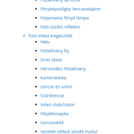
Fényképezőgép lencseadapter
Folyamatos fényű lámpa
Fotó stúdió reflektor
Fotó-Videó kiegészítők
Vaku
Fotóállvány fej
Drón táska
Háromlábú fotóállvány
Kameratáska
Lencse és szűrő
Szűrőlencse
Videó stabilizátor
Objektívsapka
Lencsevédő
Vezeték nélküli jeladó modul