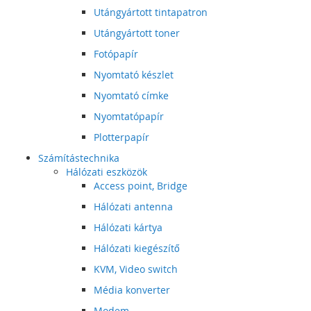
Utángyártott tintapatron
Utángyártott toner
Fotópapír
Nyomtató készlet
Nyomtató címke
Nyomtatópapír
Plotterpapír
Számítástechnika
Hálózati eszközök
Access point, Bridge
Hálózati antenna
Hálózati kártya
Hálózati kiegészítő
KVM, Video switch
Média konverter
Modem