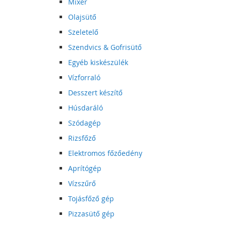
Mixer
Olajsütő
Szeletelő
Szendvics & Gofrisütő
Egyéb kiskészülék
Vízforraló
Desszert készítő
Húsdaráló
Szódagép
Rizsfőző
Elektromos főzőedény
Aprítógép
Vízszűrő
Tojásfőző gép
Pizzasütő gép