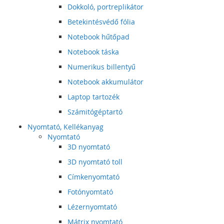
Dokkoló, portreplikátor
Betekintésvédő fólia
Notebook hűtőpad
Notebook táska
Numerikus billentyű
Notebook akkumulátor
Laptop tartozék
Számitógéptartó
Nyomtató, Kellékanyag
Nyomtató
3D nyomtató
3D nyomtató toll
Címkenyomtató
Fotónyomtató
Lézernyomtató
Mátrix nyomtató