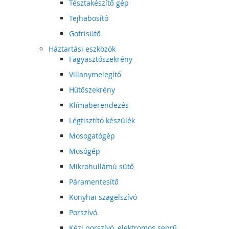
Tésztakészítő gép
Tejhabosító
Gofrisütő
Háztartási eszközök
Fagyasztószekrény
Villanymelegítő
Hűtőszekrény
Klímaberendezés
Légtisztító készülék
Mosogatógép
Mosógép
Mikrohullámú sütő
Páramentesítő
Konyhai szagelszívó
Porszívó
Kézi porszívó, elektromos seprű