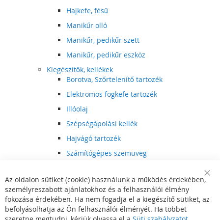
Hajkefe, fésű
Manikűr olló
Manikűr, pedikűr szett
Manikűr, pedikűr eszköz
Kiegészítők, kellékek
Borotva, Szőrtelenítő tartozék
Elektromos fogkefe tartozék
Illóolaj
Szépségápolási kellék
Hajvágó tartozék
Számítógépes szemüveg
Egészségápolási kellék
Az oldalon sütiket (cookie) használunk a működés érdekében,
Hajvágó kiegészítő
Clo
személyreszabott ajánlatokhoz és a felhasználói élmény
Coo
Szórakoztató elektronika
Bar
fokozása érdekében. Ha nem fogadja el a kiegészítő sütiket, az
Multimédia
befolyásolhatja az Ön felhasználói élményét. Ha többet
DVD, BluRay lejátszó
szeretne megtudni, kérjük olvassa el a
Süti szabályzatot