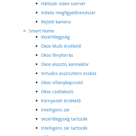
Hálózati video szerver
Videós megfigyelőrendszer
Rejtett kamera
Smart Home
Vezérlőegység
Okos Multi érzékelő
Okos fényforrás
Okos elosztó, konnektor
Virtuális asszisztens eszköz
Okos villanykapcsoló
Okos csatlakozó
Környezeti érzékelő
Intelligens zár
Vezérlőegység tartozék
Intelligens zár tartozék