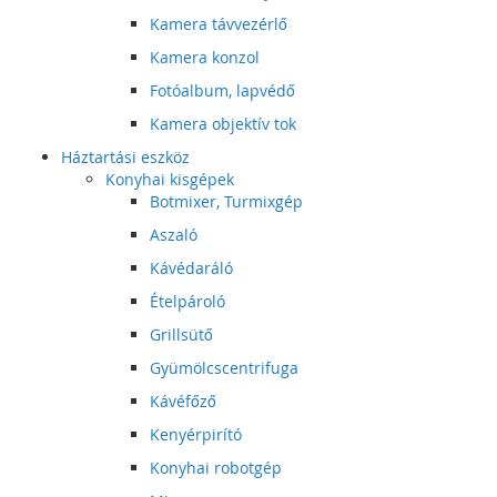
Kamera távvezérlő
Kamera konzol
Fotóalbum, lapvédő
Kamera objektív tok
Háztartási eszköz
Konyhai kisgépek
Botmixer, Turmixgép
Aszaló
Kávédaráló
Ételpároló
Grillsütő
Gyümölcscentrifuga
Kávéfőző
Kenyérpirító
Konyhai robotgép