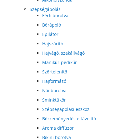
Szépségápolás
Férfi borotva
Bőrápoló
Epilátor
Hajszárító
Hajvágó, szakállvágó
Manikűr-pedikűr
Szőrtelenítő
Hajformázó
Női borotva
Sminktükör
Szépségápolási eszköz
Bőrkeményedés eltávolító
Aroma diffúzor
Bikini borotva