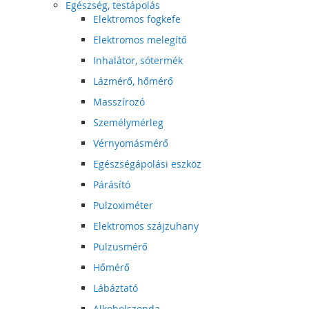
Egészség, testápolás
Elektromos fogkefe
Elektromos melegítő
Inhalátor, sótermék
Lázmérő, hőmérő
Masszírozó
Személymérleg
Vérnyomásmérő
Egészségápolási eszköz
Párásító
Pulzoximéter
Elektromos szájzuhany
Pulzusmérő
Hőmérő
Lábáztató
Alkoholszonda