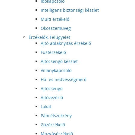
Időkapcsoló
Intelligens biztonsági készlet
Multi érzékelő
Okosszemüveg
Érzékelők, Felügyelet
Ajtó-ablaknyitás érzékelő
Füstérzékelő
Ajtócsengő készlet
Villanykapcsoló
Hő- és nedvességmérő
Ajtócsengő
Ajtóvezérlő
Lakat
Páncélszekrény
Gázérzékelő
Mozgásérzékelő