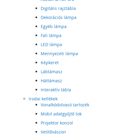
Digitális rajztábla
Dekorációs lámpa
Egyéb lámpa
Fali lámpa
LED lámpa
Mennyezeti lámpa
Képkeret
Lábtámasz
Háttámasz
Interaktív tábla
Irodai kellékek
Vonalkódolvasó tartozék
Mobil adatgyűjtő tok
Projektor konzol
Vetítővászon