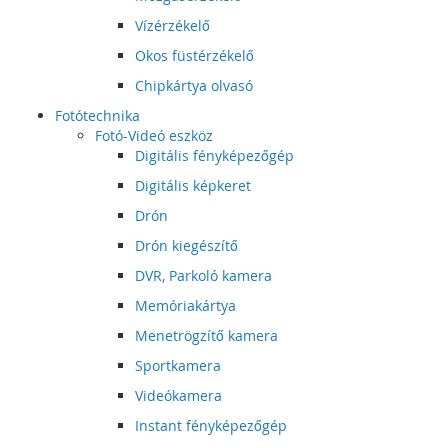
Vízérzékelő
Okos füstérzékelő
Chipkártya olvasó
Fotótechnika
Fotó-Videó eszköz
Digitális fényképezőgép
Digitális képkeret
Drón
Drón kiegészítő
DVR, Parkoló kamera
Memóriakártya
Menetrögzítő kamera
Sportkamera
Videókamera
Instant fényképezőgép