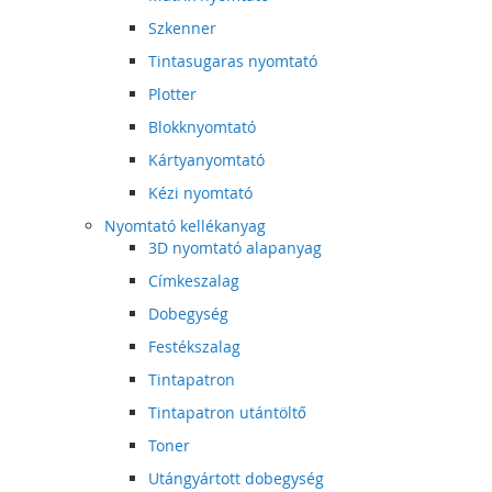
Szkenner
Tintasugaras nyomtató
Plotter
Blokknyomtató
Kártyanyomtató
Kézi nyomtató
Nyomtató kellékanyag
3D nyomtató alapanyag
Címkeszalag
Dobegység
Festékszalag
Tintapatron
Tintapatron utántöltő
Toner
Utángyártott dobegység