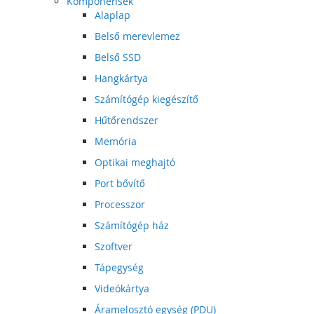
Komponensek
Alaplap
Belső merevlemez
Belső SSD
Hangkártya
Számítógép kiegészítő
Hűtőrendszer
Memória
Optikai meghajtó
Port bővítő
Processzor
Számítógép ház
Szoftver
Tápegység
Videókártya
Áramelosztó egység (PDU)