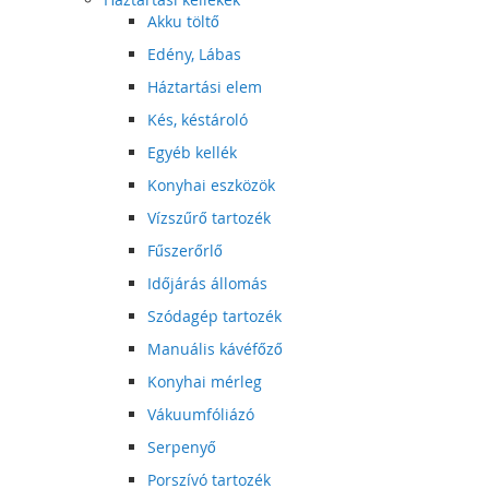
Akku töltő
Edény, Lábas
Háztartási elem
Kés, késtároló
Egyéb kellék
Konyhai eszközök
Vízszűrő tartozék
Fűszerőrlő
Időjárás állomás
Szódagép tartozék
Manuális kávéfőző
Konyhai mérleg
Vákuumfóliázó
Serpenyő
Porszívó tartozék