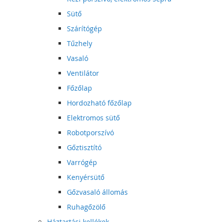
Sütő
Szárítógép
Tűzhely
Vasaló
Ventilátor
Főzőlap
Hordozható főzőlap
Elektromos sütő
Robotporszívó
Gőztisztító
Varrógép
Kenyérsütő
Gőzvasaló állomás
Ruhagőzölő
Háztartási kellékek