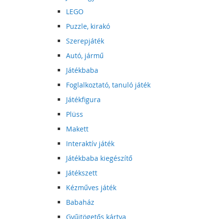
LEGO
Puzzle, kirakó
Szerepjáték
Autó, jármű
Játékbaba
Foglalkoztató, tanuló játék
Játékfigura
Plüss
Makett
Interaktív játék
Játékbaba kiegészítő
Játékszett
Kézműves játék
Babaház
Gyűjtögetős kártya