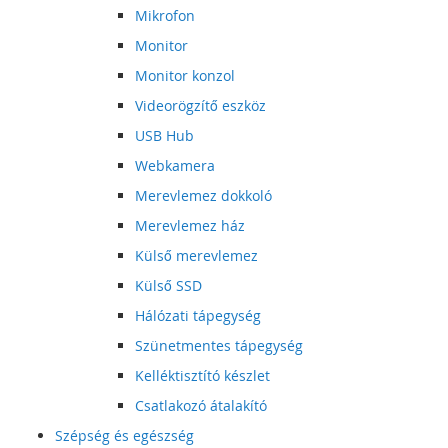
Mikrofon
Monitor
Monitor konzol
Videorögzítő eszköz
USB Hub
Webkamera
Merevlemez dokkoló
Merevlemez ház
Külső merevlemez
Külső SSD
Hálózati tápegység
Szünetmentes tápegység
Kelléktisztító készlet
Csatlakozó átalakító
Szépség és egészség