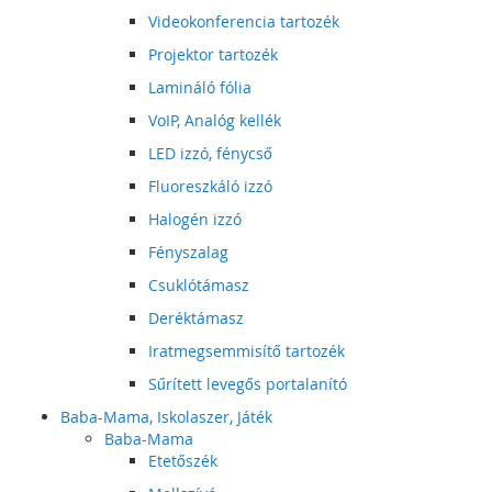
Videokonferencia tartozék
Projektor tartozék
Lamináló fólia
VoIP, Analóg kellék
LED izzó, fénycső
Fluoreszkáló izzó
Halogén izzó
Fényszalag
Csuklótámasz
Deréktámasz
Iratmegsemmisítő tartozék
Sűrített levegős portalanító
Baba-Mama, Iskolaszer, Játék
Baba-Mama
Etetőszék