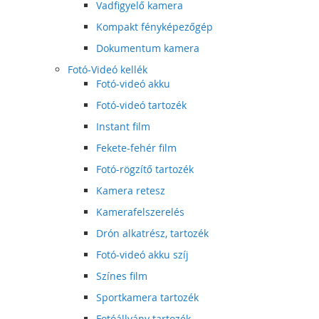
Vadfigyelő kamera
Kompakt fényképezőgép
Dokumentum kamera
Fotó-Videó kellék
Fotó-videó akku
Fotó-videó tartozék
Instant film
Fekete-fehér film
Fotó-rögzítő tartozék
Kamera retesz
Kamerafelszerelés
Drón alkatrész, tartozék
Fotó-videó akku szíj
Színes film
Sportkamera tartozék
Fotóállvány tartozék