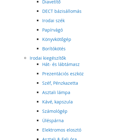
Diavetítő
DECT bázisállomás
Irodai szék
Papírvágó
Könyvkötőgép
Borítókötés
Irodai kiegészítők
Hát- és lábtámasz
Prezentációs eszköz
Széf, Pénzkazetta
Asztali lámpa
Kávé, kapszula
Számológép
Üléspárna
Elektromos elosztó
Asztali & Fali óra