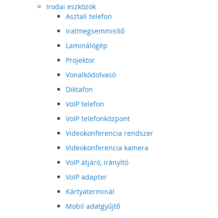
Irodai eszközök
Asztali telefon
Iratmegsemmisítő
Laminálógép
Projektor
Vonalkódolvasó
Diktafon
VoIP telefon
VoIP telefonközpont
Videokonferencia rendszer
Videokonferencia kamera
VoIP átjáró, irányító
VoIP adapter
Kártyaterminál
Mobil adatgyűjtő