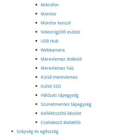
Mikrofon
Monitor
Monitor konzol
Videorögzítő eszköz
USB Hub
Webkamera
Merevlemez dokkoló
Merevlemez ház
Külső merevlemez
Külső SSD
Hálózati tápegység
Szünetmentes tápegység
Kelléktisztító készlet
Csatlakozó átalakító
Szépség és egészség