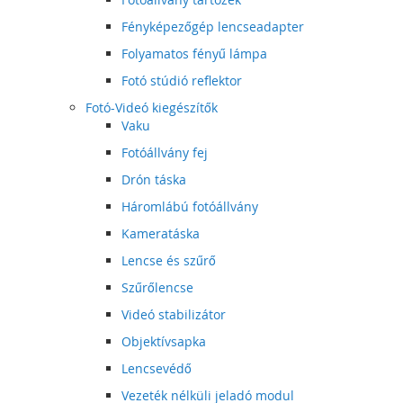
Fényképezőgép lencseadapter
Folyamatos fényű lámpa
Fotó stúdió reflektor
Fotó-Videó kiegészítők
Vaku
Fotóállvány fej
Drón táska
Háromlábú fotóállvány
Kameratáska
Lencse és szűrő
Szűrőlencse
Videó stabilizátor
Objektívsapka
Lencsevédő
Vezeték nélküli jeladó modul