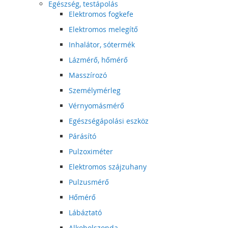
Egészség, testápolás
Elektromos fogkefe
Elektromos melegítő
Inhalátor, sótermék
Lázmérő, hőmérő
Masszírozó
Személymérleg
Vérnyomásmérő
Egészségápolási eszköz
Párásító
Pulzoximéter
Elektromos szájzuhany
Pulzusmérő
Hőmérő
Lábáztató
Alkoholszonda