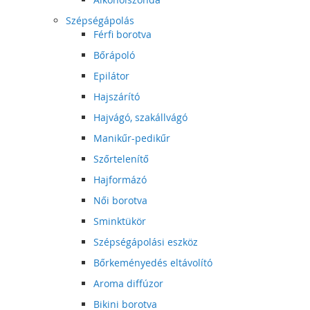
Szépségápolás
Férfi borotva
Bőrápoló
Epilátor
Hajszárító
Hajvágó, szakállvágó
Manikűr-pedikűr
Szőrtelenítő
Hajformázó
Női borotva
Sminktükör
Szépségápolási eszköz
Bőrkeményedés eltávolító
Aroma diffúzor
Bikini borotva