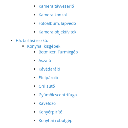
Kamera távvezérlő
Kamera konzol
Fotóalbum, lapvédő
Kamera objektív tok
Háztartási eszköz
Konyhai kisgépek
Botmixer, Turmixgép
Aszaló
Kávédaráló
Ételpároló
Grillsütő
Gyümölcscentrifuga
Kávéfőző
Kenyérpirító
Konyhai robotgép