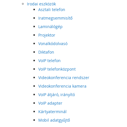
Irodai eszközök
Asztali telefon
Iratmegsemmisítő
Laminálógép
Projektor
Vonalkódolvasó
Diktafon
VoIP telefon
VoIP telefonközpont
Videokonferencia rendszer
Videokonferencia kamera
VoIP átjáró, irányító
VoIP adapter
Kártyaterminál
Mobil adatgyűjtő