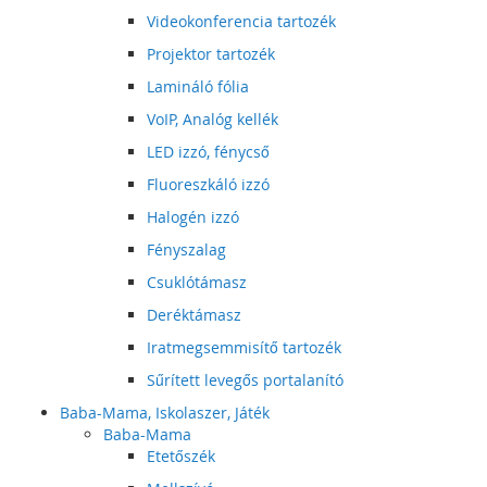
Videokonferencia tartozék
Projektor tartozék
Lamináló fólia
VoIP, Analóg kellék
LED izzó, fénycső
Fluoreszkáló izzó
Halogén izzó
Fényszalag
Csuklótámasz
Deréktámasz
Iratmegsemmisítő tartozék
Sűrített levegős portalanító
Baba-Mama, Iskolaszer, Játék
Baba-Mama
Etetőszék