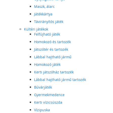
Maszk, álarc
Játékkártya
Távirányítós játék
Kültéri játékok
Felfújható játék
Homokozó és tartozék
Játszótér és tartozék
Lábbal hajtható jármű
Homokozó játék
Kerti játszóház tartozék
Lábbal hajtható jármű tartozék
Búvárjáték
Gyermekmedence
Kerti vízicsúszda
Vízipuska