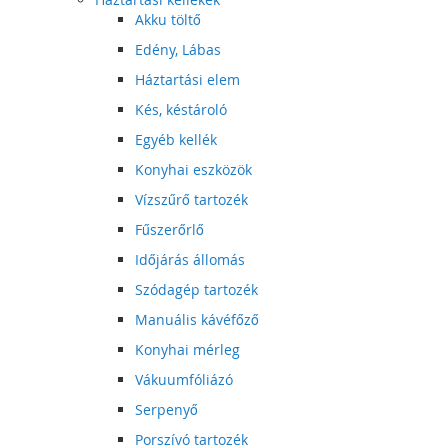
Akku töltő
Edény, Lábas
Háztartási elem
Kés, késtároló
Egyéb kellék
Konyhai eszközök
Vízszűrő tartozék
Fűszerőrlő
Időjárás állomás
Szódagép tartozék
Manuális kávéfőző
Konyhai mérleg
Vákuumfóliázó
Serpenyő
Porszívó tartozék