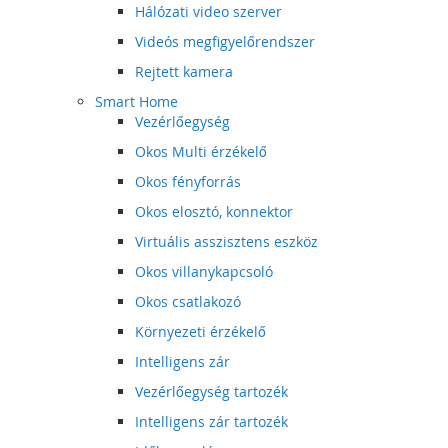
Hálózati video szerver
Videós megfigyelőrendszer
Rejtett kamera
Smart Home
Vezérlőegység
Okos Multi érzékelő
Okos fényforrás
Okos elosztó, konnektor
Virtuális asszisztens eszköz
Okos villanykapcsoló
Okos csatlakozó
Környezeti érzékelő
Intelligens zár
Vezérlőegység tartozék
Intelligens zár tartozék