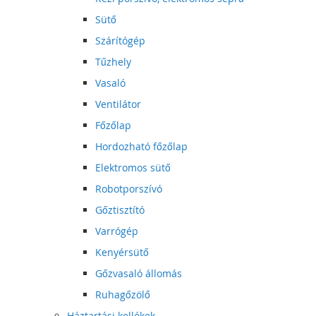
Sütő
Szárítógép
Tűzhely
Vasaló
Ventilátor
Főzőlap
Hordozható főzőlap
Elektromos sütő
Robotporszívó
Gőztisztító
Varrógép
Kenyérsütő
Gőzvasaló állomás
Ruhagőzölő
Háztartási kellékek