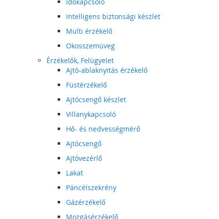
Időkapcsoló
Intelligens biztonsági készlet
Multi érzékelő
Okosszemüveg
Érzékelők, Felügyelet
Ajtó-ablaknyitás érzékelő
Füstérzékelő
Ajtócsengő készlet
Villanykapcsoló
Hő- és nedvességmérő
Ajtócsengő
Ajtóvezérlő
Lakat
Páncélszekrény
Gázérzékelő
Mozgásérzékelő