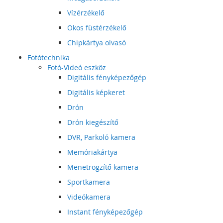
Vízérzékelő
Okos füstérzékelő
Chipkártya olvasó
Fotótechnika
Fotó-Videó eszköz
Digitális fényképezőgép
Digitális képkeret
Drón
Drón kiegészítő
DVR, Parkoló kamera
Memóriakártya
Menetrögzítő kamera
Sportkamera
Videókamera
Instant fényképezőgép