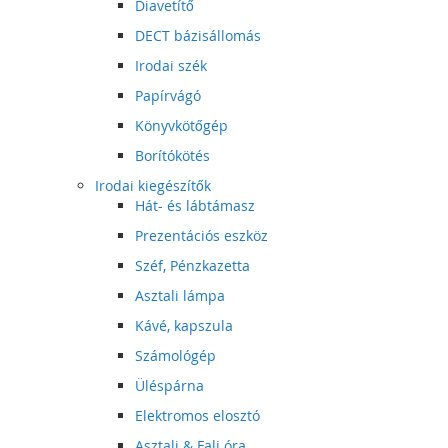
Diavetítő
DECT bázisállomás
Irodai szék
Papírvágó
Könyvkötőgép
Borítókötés
Irodai kiegészítők
Hát- és lábtámasz
Prezentációs eszköz
Széf, Pénzkazetta
Asztali lámpa
Kávé, kapszula
Számológép
Üléspárna
Elektromos elosztó
Asztali & Fali óra