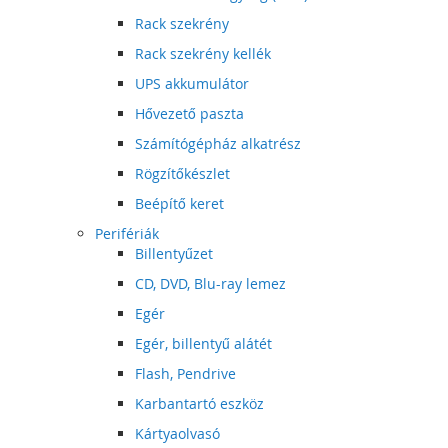
Rack szekrény
Rack szekrény kellék
UPS akkumulátor
Hővezető paszta
Számítógépház alkatrész
Rögzítőkészlet
Beépítő keret
Perifériák
Billentyűzet
CD, DVD, Blu-ray lemez
Egér
Egér, billentyű alátét
Flash, Pendrive
Karbantartó eszköz
Kártyaolvasó