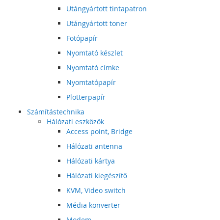
Utángyártott tintapatron
Utángyártott toner
Fotópapír
Nyomtató készlet
Nyomtató címke
Nyomtatópapír
Plotterpapír
Számítástechnika
Hálózati eszközök
Access point, Bridge
Hálózati antenna
Hálózati kártya
Hálózati kiegészítő
KVM, Video switch
Média konverter
Modem