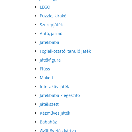
LEGO
Puzzle, kirakó
Szerepjáték
Autó, jármű
Játékbaba
Foglalkoztató, tanuló játék
Játékfigura
Plüss
Makett
Interaktív játék
Játékbaba kiegészítő
Játékszett
Kézműves játék
Babaház
Gyűjtögetős kártya