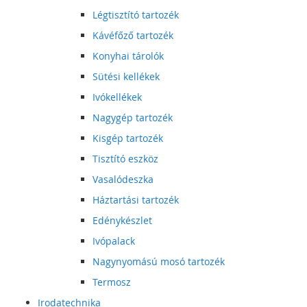
Légtisztító tartozék
Kávéfőző tartozék
Konyhai tárolók
Sütési kellékek
Ivókellékek
Nagygép tartozék
Kisgép tartozék
Tisztító eszköz
Vasalódeszka
Háztartási tartozék
Edénykészlet
Ivópalack
Nagynyomású mosó tartozék
Termosz
Irodatechnika