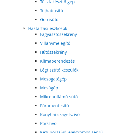
Tésztakészítő gép
Tejhabosító
Gofrisütő
Háztartási eszközök
Fagyasztószekrény
Villanymelegítő
Hűtőszekrény
Klímaberendezés
Légtisztító készülék
Mosogatógép
Mosógép
Mikrohullámú sütő
Páramentesítő
Konyhai szagelszívó
Porszívó
Kézi porszívó, elektromos seprű