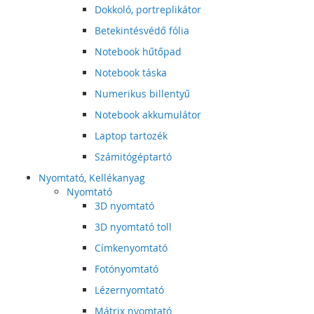
Dokkoló, portreplikátor
Betekintésvédő fólia
Notebook hűtőpad
Notebook táska
Numerikus billentyű
Notebook akkumulátor
Laptop tartozék
Számitógéptartó
Nyomtató, Kellékanyag
Nyomtató
3D nyomtató
3D nyomtató toll
Címkenyomtató
Fotónyomtató
Lézernyomtató
Mátrix nyomtató