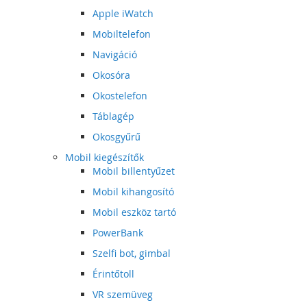
Apple iWatch
Mobiltelefon
Navigáció
Okosóra
Okostelefon
Táblagép
Okosgyűrű
Mobil kiegészítők
Mobil billentyűzet
Mobil kihangosító
Mobil eszköz tartó
PowerBank
Szelfi bot, gimbal
Érintőtoll
VR szemüveg