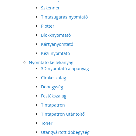
Szkenner
Tintasugaras nyomtató
Plotter
Blokknyomtató
Kártyanyomtató
Kézi nyomtató
Nyomtató kellékanyag
3D nyomtató alapanyag
Címkeszalag
Dobegység
Festékszalag
Tintapatron
Tintapatron utántöltő
Toner
Utángyártott dobegység