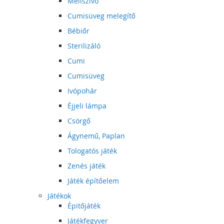
Mellszívó
Cumisüveg melegítő
Bébiőr
Sterilizáló
Cumi
Cumisüveg
Ivópohár
Éjjeli lámpa
Csörgő
Ágynemű, Paplan
Tologatós játék
Zenés játék
Játék építőelem
Játékok
Épitőjáték
Játékfegyver