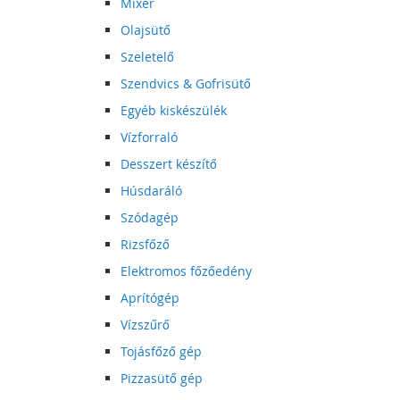
Mixer
Olajsütő
Szeletelő
Szendvics & Gofrisütő
Egyéb kiskészülék
Vízforraló
Desszert készítő
Húsdaráló
Szódagép
Rizsfőző
Elektromos főzőedény
Aprítógép
Vízszűrő
Tojásfőző gép
Pizzasütő gép