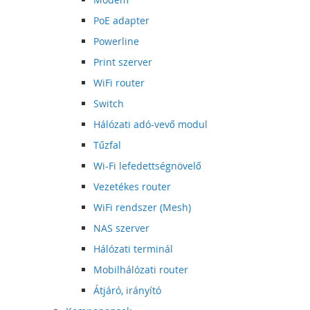
PoE adapter
Powerline
Print szerver
WiFi router
Switch
Hálózati adó-vevő modul
Tűzfal
Wi-Fi lefedettségnövelő
Vezetékes router
WiFi rendszer (Mesh)
NAS szerver
Hálózati terminál
Mobilhálózati router
Átjáró, irányító