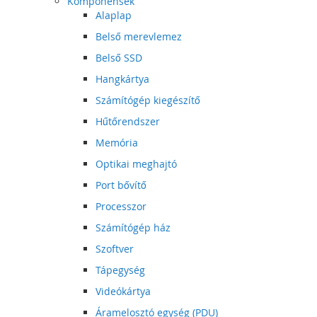
Komponensek
Alaplap
Belső merevlemez
Belső SSD
Hangkártya
Számítógép kiegészítő
Hűtőrendszer
Memória
Optikai meghajtó
Port bővítő
Processzor
Számítógép ház
Szoftver
Tápegység
Videókártya
Áramelosztó egység (PDU)