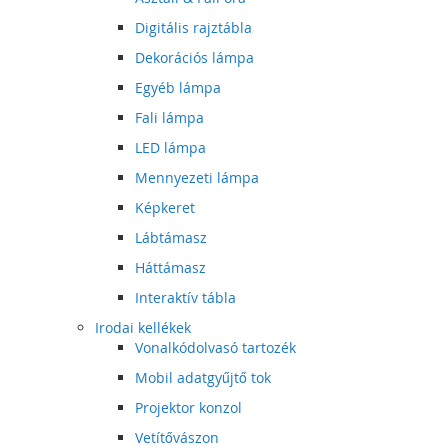
Digitális rajztábla
Dekorációs lámpa
Egyéb lámpa
Fali lámpa
LED lámpa
Mennyezeti lámpa
Képkeret
Lábtámasz
Háttámasz
Interaktív tábla
Irodai kellékek
Vonalkódolvasó tartozék
Mobil adatgyűjtő tok
Projektor konzol
Vetítővászon