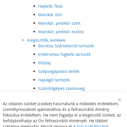
Hajkefe, fésű
Manikűr olló
Manikűr, pedikűr szett
Manikűr, pedikűr eszköz
Kiegészítők, kellékek
Borotva, Szőrtelenítő tartozék
Elektromos fogkefe tartozék
Illóolaj
Szépségápolási kellék
Hajvágó tartozék
Számítógépes szemüveg
Egészségápolási kellék
Az oldalon sütiket (cookie) használunk a működés érdekében,
Hajvágó kiegészítő
Clo
személyreszabott ajánlatokhoz és a felhasználói élmény
Coo
Szórakoztató elektronika
Bar
fokozása érdekében. Ha nem fogadja el a kiegészítő sütiket, az
Multimédia
befolyásolhatja az Ön felhasználói élményét. Ha többet
DVD, BluRay lejátszó
szeretne megtudni, kérjük olvassa el a
Süti szabályzatot