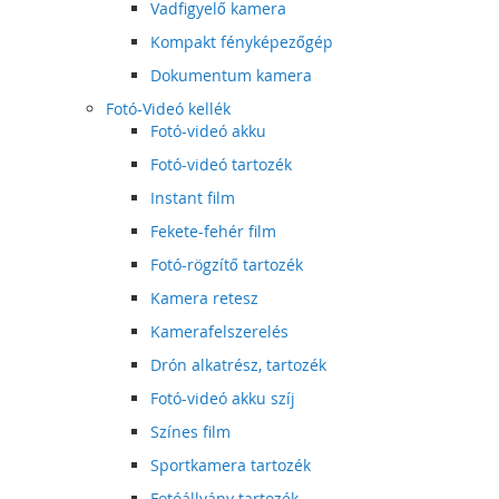
Vadfigyelő kamera
Kompakt fényképezőgép
Dokumentum kamera
Fotó-Videó kellék
Fotó-videó akku
Fotó-videó tartozék
Instant film
Fekete-fehér film
Fotó-rögzítő tartozék
Kamera retesz
Kamerafelszerelés
Drón alkatrész, tartozék
Fotó-videó akku szíj
Színes film
Sportkamera tartozék
Fotóállvány tartozék