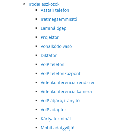
Irodai eszközök
Asztali telefon
Iratmegsemmisítő
Laminálógép
Projektor
Vonalkódolvasó
Diktafon
VoIP telefon
VoIP telefonközpont
Videokonferencia rendszer
Videokonferencia kamera
VoIP átjáró, irányító
VoIP adapter
Kártyaterminál
Mobil adatgyűjtő