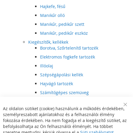
Hajkefe, fésű
Manikűr olló
Manikűr, pedikűr szett
Manikűr, pedikűr eszköz
Kiegészítők, kellékek
Borotva, Szőrtelenítő tartozék
Elektromos fogkefe tartozék
Illóolaj
Szépségápolási kellék
Hajvágó tartozék
Számítógépes szemüveg
Egészségápolási kellék
Az oldalon sütiket (cookie) használunk a működés érdekében,
Hajvágó kiegészítő
Clo
személyreszabott ajánlatokhoz és a felhasználói élmény
Coo
Szórakoztató elektronika
Bar
fokozása érdekében. Ha nem fogadja el a kiegészítő sütiket, az
Multimédia
befolyásolhatja az Ön felhasználói élményét. Ha többet
DVD, BluRay lejátszó
szeretne megtudni, kérjük olvassa el a
Süti szabályzatot