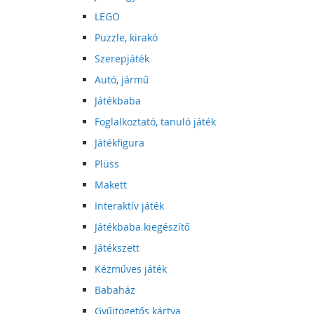
LEGO
Puzzle, kirakó
Szerepjáték
Autó, jármű
Játékbaba
Foglalkoztató, tanuló játék
Játékfigura
Plüss
Makett
Interaktív játék
Játékbaba kiegészítő
Játékszett
Kézműves játék
Babaház
Gyűjtögetős kártya