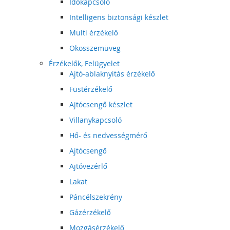
Időkapcsoló
Intelligens biztonsági készlet
Multi érzékelő
Okosszemüveg
Érzékelők, Felügyelet
Ajtó-ablaknyitás érzékelő
Füstérzékelő
Ajtócsengő készlet
Villanykapcsoló
Hő- és nedvességmérő
Ajtócsengő
Ajtóvezérlő
Lakat
Páncélszekrény
Gázérzékelő
Mozgásérzékelő