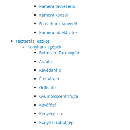
Kamera távvezérlő
Kamera konzol
Fotóalbum, lapvédő
Kamera objektív tok
Háztartási eszköz
Konyhai kisgépek
Botmixer, Turmixgép
Aszaló
Kávédaráló
Ételpároló
Grillsütő
Gyümölcscentrifuga
Kávéfőző
Kenyérpirító
Konyhai robotgép