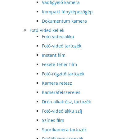
Vadfigyelő kamera
Kompakt fényképezőgép
Dokumentum kamera
Fotó-Videó kellék
Fotó-videó akku
Fotó-videó tartozék
Instant film
Fekete-fehér film
Fotó-rögzítő tartozék
Kamera retesz
Kamerafelszerelés
Drón alkatrész, tartozék
Fotó-videó akku szíj
Színes film
Sportkamera tartozék
Fotóállvány tartozék