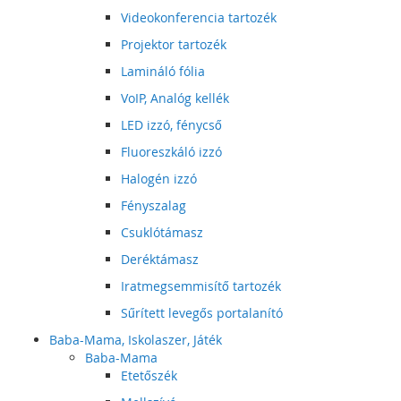
Videokonferencia tartozék
Projektor tartozék
Lamináló fólia
VoIP, Analóg kellék
LED izzó, fénycső
Fluoreszkáló izzó
Halogén izzó
Fényszalag
Csuklótámasz
Deréktámasz
Iratmegsemmisítő tartozék
Sűrített levegős portalanító
Baba-Mama, Iskolaszer, Játék
Baba-Mama
Etetőszék