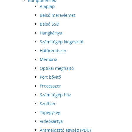
Komponensek
Alaplap
Belső merevlemez
Belső SSD
Hangkártya
Számítógép kiegészítő
Hűtőrendszer
Memória
Optikai meghajtó
Port bővítő
Processzor
Számítógép ház
Szoftver
Tápegység
Videókártya
Áramelosztó egység (PDU)