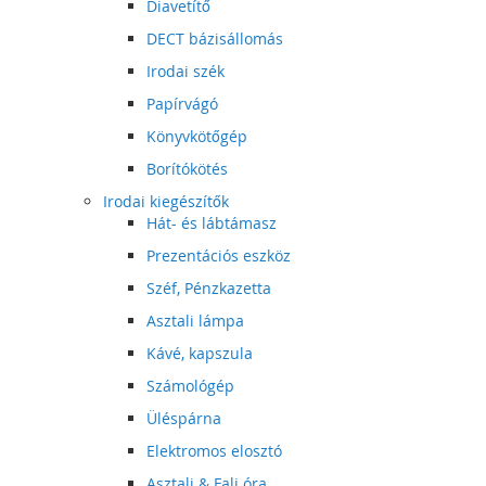
Diavetítő
DECT bázisállomás
Irodai szék
Papírvágó
Könyvkötőgép
Borítókötés
Irodai kiegészítők
Hát- és lábtámasz
Prezentációs eszköz
Széf, Pénzkazetta
Asztali lámpa
Kávé, kapszula
Számológép
Üléspárna
Elektromos elosztó
Asztali & Fali óra