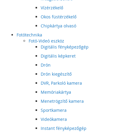
Vízérzékelő
Okos füstérzékelő
Chipkártya olvasó
Fotótechnika
Fotó-Videó eszköz
Digitális fényképezőgép
Digitális képkeret
Drón
Drón kiegészítő
DVR, Parkoló kamera
Memóriakártya
Menetrögzítő kamera
Sportkamera
Videókamera
Instant fényképezőgép