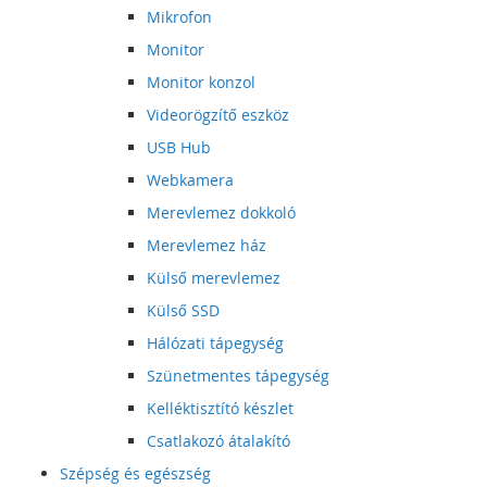
Mikrofon
Monitor
Monitor konzol
Videorögzítő eszköz
USB Hub
Webkamera
Merevlemez dokkoló
Merevlemez ház
Külső merevlemez
Külső SSD
Hálózati tápegység
Szünetmentes tápegység
Kelléktisztító készlet
Csatlakozó átalakító
Szépség és egészség