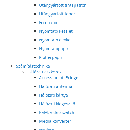
Utángyártott tintapatron
Utángyártott toner
Fotópapír
Nyomtató készlet
Nyomtató címke
Nyomtatópapír
Plotterpapír
Számítástechnika
Hálózati eszközök
Access point, Bridge
Hálózati antenna
Hálózati kártya
Hálózati kiegészítő
KVM, Video switch
Média konverter
Modem