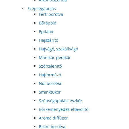
Szépségápolás
Férfi borotva
Bőrápoló
Epilátor
Hajszárító
Hajvágó, szakállvágó
Manikűr-pedikűr
Szőrtelenítő
Hajformázó
Női borotva
Sminktükör
Szépségápolási eszköz
Bőrkeményedés eltávolító
Aroma diffúzor
Bikini borotva