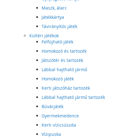
Maszk, álarc
Játékkártya
Távirányítós játék
Kültéri játékok
Felfújható játék
Homokozó és tartozék
Játszótér és tartozék
Lábbal hajtható jármű
Homokozó játék
Kerti játszóház tartozék
Lábbal hajtható jármű tartozék
Búvárjáték
Gyermekmedence
Kerti vízicsúszda
Vízipuska