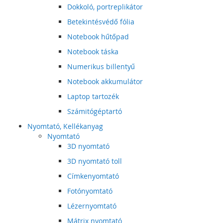
Dokkoló, portreplikátor
Betekintésvédő fólia
Notebook hűtőpad
Notebook táska
Numerikus billentyű
Notebook akkumulátor
Laptop tartozék
Számitógéptartó
Nyomtató, Kellékanyag
Nyomtató
3D nyomtató
3D nyomtató toll
Címkenyomtató
Fotónyomtató
Lézernyomtató
Mátrix nyomtató