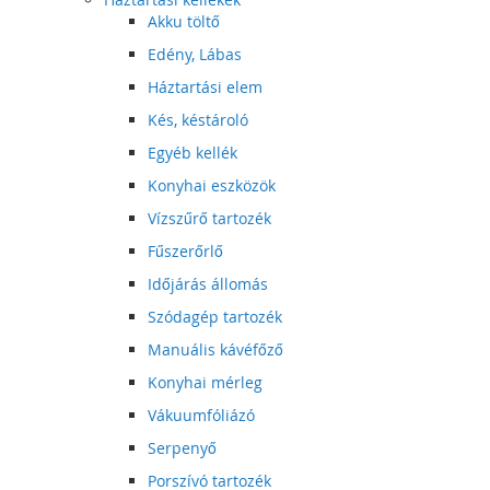
Akku töltő
Edény, Lábas
Háztartási elem
Kés, késtároló
Egyéb kellék
Konyhai eszközök
Vízszűrő tartozék
Fűszerőrlő
Időjárás állomás
Szódagép tartozék
Manuális kávéfőző
Konyhai mérleg
Vákuumfóliázó
Serpenyő
Porszívó tartozék