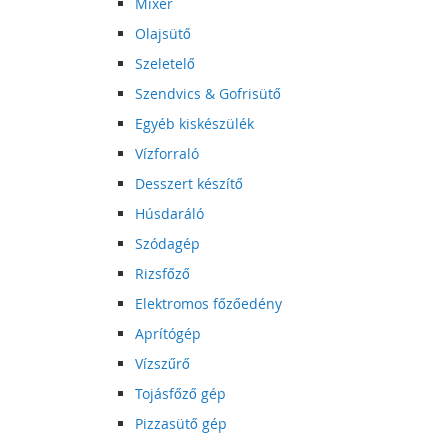
Mixer
Olajsütő
Szeletelő
Szendvics & Gofrisütő
Egyéb kiskészülék
Vízforraló
Desszert készítő
Húsdaráló
Szódagép
Rizsfőző
Elektromos főzőedény
Aprítógép
Vízszűrő
Tojásfőző gép
Pizzasütő gép