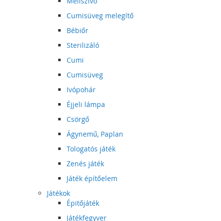
Mellszívó
Cumisüveg melegítő
Bébiőr
Sterilizáló
Cumi
Cumisüveg
Ivópohár
Éjjeli lámpa
Csörgő
Ágynemű, Paplan
Tologatós játék
Zenés játék
Játék építőelem
Játékok
Épitőjáték
Játékfegyver