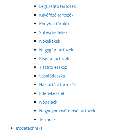
Légtisztító tartozék
Kávéfőző tartozék
Konyhai tárolók
Sütési kellékek
Ivókellékek
Nagygép tartozék
Kisgép tartozék
Tisztító eszköz
Vasalódeszka
Háztartási tartozék
Edénykészlet
Ivópalack
Nagynyomású mosó tartozék
Termosz
Irodatechnika