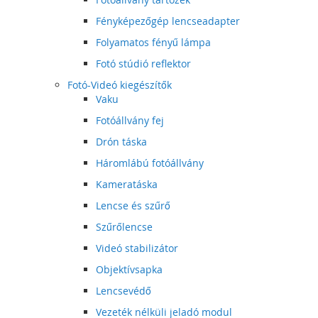
Fényképezőgép lencseadapter
Folyamatos fényű lámpa
Fotó stúdió reflektor
Fotó-Videó kiegészítők
Vaku
Fotóállvány fej
Drón táska
Háromlábú fotóállvány
Kameratáska
Lencse és szűrő
Szűrőlencse
Videó stabilizátor
Objektívsapka
Lencsevédő
Vezeték nélküli jeladó modul