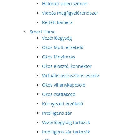
Hálózati video szerver
Videós megfigyelőrendszer
Rejtett kamera
Smart Home
Vezérlőegység
Okos Multi érzékelő
Okos fényforrás
Okos elosztó, konnektor
Virtuális asszisztens eszköz
Okos villanykapcsoló
Okos csatlakozó
Környezeti érzékelő
Intelligens zár
Vezérlőegység tartozék
Intelligens zár tartozék