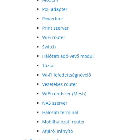
PoE adapter
Powerline
Print szerver
WiFi router
Switch
Hálózati adó-vevő modul
Tűzfal
Wi-Fi lefedettségnövelő
Vezetékes router
WiFi rendszer (Mesh)
NAS szerver
Hálózati terminál
Mobilhálózati router
Átjáró, irányító