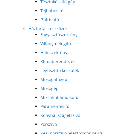
Tésztakészítő gép
Tejhabosító
Gofrisütő
Háztartási eszközök
Fagyasztószekrény
Villanymelegítő
Hűtőszekrény
Klímaberendezés
Légtisztító készülék
Mosogatógép
Mosógép
Mikrohullámú sütő
Páramentesítő
Konyhai szagelszívó
Porszívó
Kézi porszívó, elektromos seprű