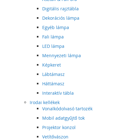
Digitális rajztábla
Dekorációs lámpa
Egyéb lámpa
Fali lámpa
LED lámpa
Mennyezeti lámpa
Képkeret
Lábtámasz
Háttámasz
Interaktív tábla
Irodai kellékek
Vonalkódolvasó tartozék
Mobil adatgyűjtő tok
Projektor konzol
Vetítővászon