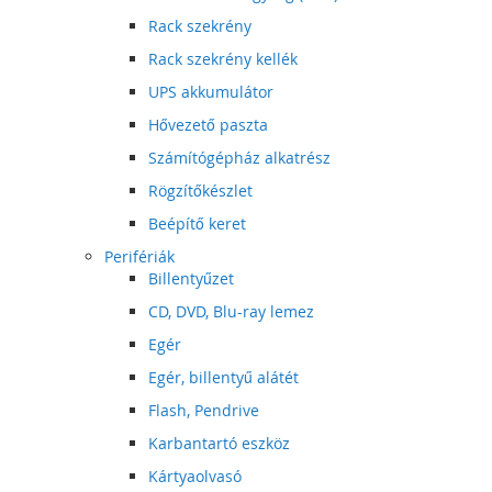
Rack szekrény
Rack szekrény kellék
UPS akkumulátor
Hővezető paszta
Számítógépház alkatrész
Rögzítőkészlet
Beépítő keret
Perifériák
Billentyűzet
CD, DVD, Blu-ray lemez
Egér
Egér, billentyű alátét
Flash, Pendrive
Karbantartó eszköz
Kártyaolvasó