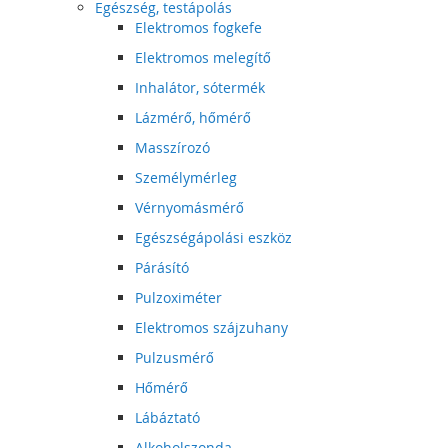
Egészség, testápolás
Elektromos fogkefe
Elektromos melegítő
Inhalátor, sótermék
Lázmérő, hőmérő
Masszírozó
Személymérleg
Vérnyomásmérő
Egészségápolási eszköz
Párásító
Pulzoximéter
Elektromos szájzuhany
Pulzusmérő
Hőmérő
Lábáztató
Alkoholszonda