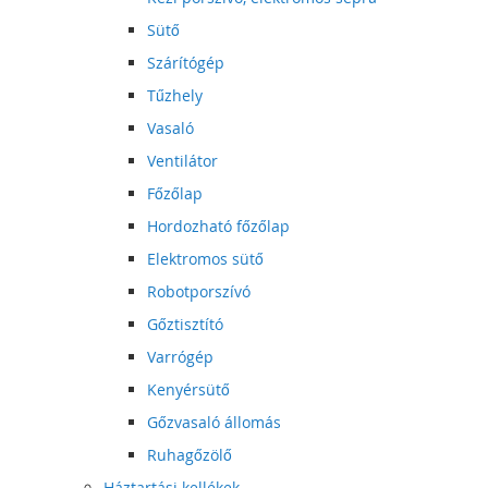
Sütő
Szárítógép
Tűzhely
Vasaló
Ventilátor
Főzőlap
Hordozható főzőlap
Elektromos sütő
Robotporszívó
Gőztisztító
Varrógép
Kenyérsütő
Gőzvasaló állomás
Ruhagőzölő
Háztartási kellékek