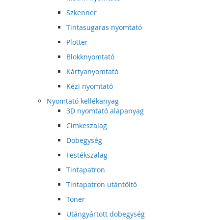
Szkenner
Tintasugaras nyomtató
Plotter
Blokknyomtató
Kártyanyomtató
Kézi nyomtató
Nyomtató kellékanyag
3D nyomtató alapanyag
Címkeszalag
Dobegység
Festékszalag
Tintapatron
Tintapatron utántöltő
Toner
Utángyártott dobegység