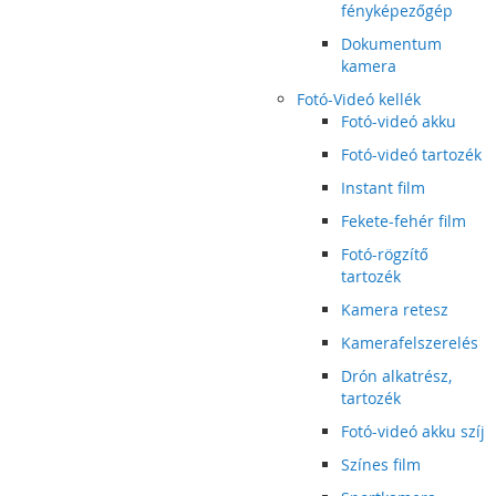
fényképezőgép
Dokumentum
kamera
Fotó-Videó kellék
Fotó-videó akku
Fotó-videó tartozék
Instant film
Fekete-fehér film
Fotó-rögzítő
tartozék
Kamera retesz
Kamerafelszerelés
Drón alkatrész,
tartozék
Fotó-videó akku szíj
Színes film