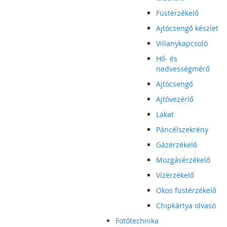
Füstérzékelő
Ajtócsengő készlet
Villanykapcsoló
Hő- és
nedvességmérő
Ajtócsengő
Ajtóvezérlő
Lakat
Páncélszekrény
Gázérzékelő
Mozgásérzékelő
Vízérzékelő
Okos füstérzékelő
Chipkártya olvasó
Fotótechnika