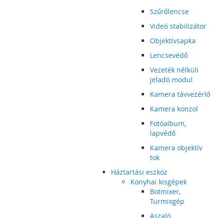
Szűrőlencse
Videó stabilizátor
Objektívsapka
Lencsevédő
Vezeték nélküli
jeladó modul
Kamera távvezérlő
Kamera konzol
Fotóalbum,
lapvédő
Kamera objektív
tok
Háztartási eszköz
Konyhai kisgépek
Botmixer,
Turmixgép
Aszaló