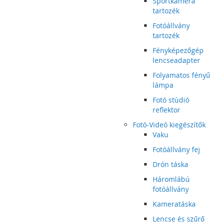
Sportkamera
tartozék
Fotóállvány
tartozék
Fényképezőgép
lencseadapter
Folyamatos fényű
lámpa
Fotó stúdió
reflektor
Fotó-Videó kiegészítők
Vaku
Fotóállvány fej
Drón táska
Háromlábú
fotóállvány
Kameratáska
Lencse és szűrő