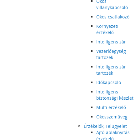
Okos
villanykapcsoló
Okos csatlakozó
Környezeti
érzékelő
Intelligens zár
Vezérlőegység
tartozék
Intelligens zár
tartozék
Időkapcsoló
Intelligens
biztonsági készlet
Multi érzékelő
Okosszemüveg
Érzékelők, Felügyelet
Ajtó-ablaknyitás
érzékelő