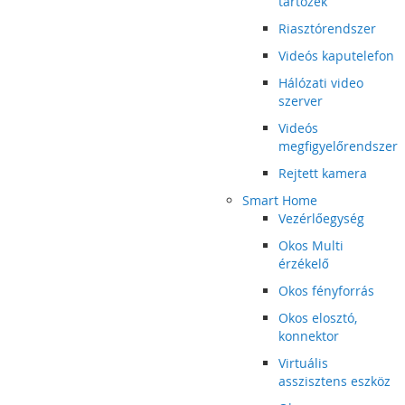
tartozék
Riasztórendszer
Videós kaputelefon
Hálózati video
szerver
Videós
megfigyelőrendszer
Rejtett kamera
Smart Home
Vezérlőegység
Okos Multi
érzékelő
Okos fényforrás
Okos elosztó,
konnektor
Virtuális
asszisztens eszköz