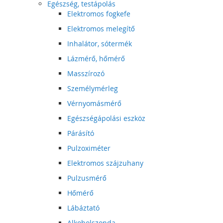
Egészség, testápolás
Elektromos fogkefe
Elektromos melegítő
Inhalátor, sótermék
Lázmérő, hőmérő
Masszírozó
Személymérleg
Vérnyomásmérő
Egészségápolási eszköz
Párásító
Pulzoximéter
Elektromos szájzuhany
Pulzusmérő
Hőmérő
Lábáztató
Alkoholszonda