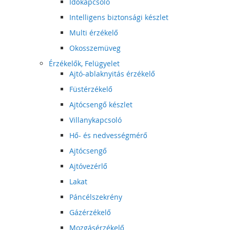
Időkapcsoló
Intelligens biztonsági készlet
Multi érzékelő
Okosszemüveg
Érzékelők, Felügyelet
Ajtó-ablaknyitás érzékelő
Füstérzékelő
Ajtócsengő készlet
Villanykapcsoló
Hő- és nedvességmérő
Ajtócsengő
Ajtóvezérlő
Lakat
Páncélszekrény
Gázérzékelő
Mozgásérzékelő