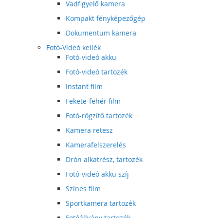
Vadfigyelő kamera
Kompakt fényképezőgép
Dokumentum kamera
Fotó-Videó kellék
Fotó-videó akku
Fotó-videó tartozék
Instant film
Fekete-fehér film
Fotó-rögzítő tartozék
Kamera retesz
Kamerafelszerelés
Drón alkatrész, tartozék
Fotó-videó akku szíj
Színes film
Sportkamera tartozék
Fotóállvány tartozék