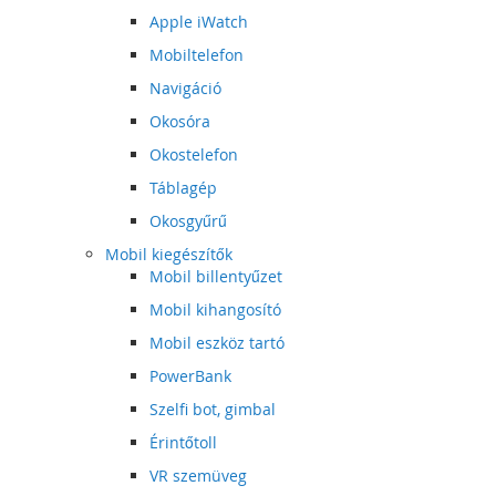
Apple iWatch
Mobiltelefon
Navigáció
Okosóra
Okostelefon
Táblagép
Okosgyűrű
Mobil kiegészítők
Mobil billentyűzet
Mobil kihangosító
Mobil eszköz tartó
PowerBank
Szelfi bot, gimbal
Érintőtoll
VR szemüveg