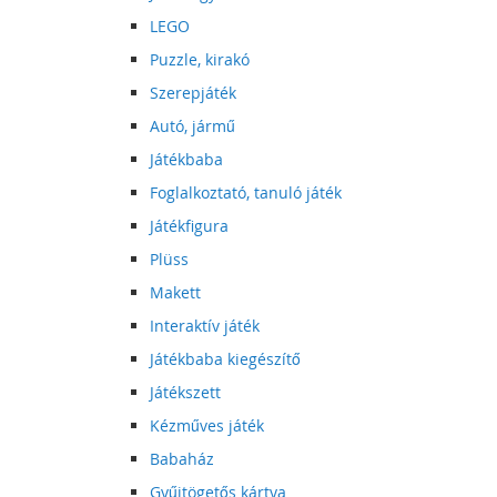
LEGO
Puzzle, kirakó
Szerepjáték
Autó, jármű
Játékbaba
Foglalkoztató, tanuló játék
Játékfigura
Plüss
Makett
Interaktív játék
Játékbaba kiegészítő
Játékszett
Kézműves játék
Babaház
Gyűjtögetős kártya