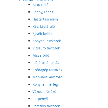
Akku töltő
Edény, Lábas
Háztartási elem
Kés, késtároló
Egyéb kellék
Konyhai eszközök
Vízszűrő tartozék
Fűszerőrlő
Időjárás állomás
Szódagép tartozék
Manuális kávéfőző
Konyhai mérleg
Vákuumfóliázó
Serpenyő
Porszívó tartozék