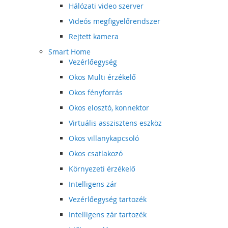
Hálózati video szerver
Videós megfigyelőrendszer
Rejtett kamera
Smart Home
Vezérlőegység
Okos Multi érzékelő
Okos fényforrás
Okos elosztó, konnektor
Virtuális asszisztens eszköz
Okos villanykapcsoló
Okos csatlakozó
Környezeti érzékelő
Intelligens zár
Vezérlőegység tartozék
Intelligens zár tartozék