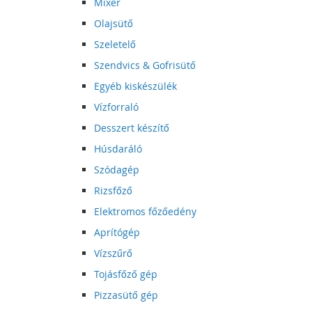
Mixer
Olajsütő
Szeletelő
Szendvics & Gofrisütő
Egyéb kiskészülék
Vízforraló
Desszert készítő
Húsdaráló
Szódagép
Rizsfőző
Elektromos főzőedény
Aprítógép
Vízszűrő
Tojásfőző gép
Pizzasütő gép