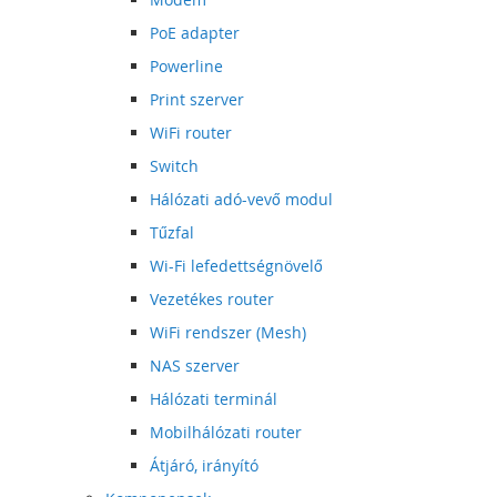
PoE adapter
Powerline
Print szerver
WiFi router
Switch
Hálózati adó-vevő modul
Tűzfal
Wi-Fi lefedettségnövelő
Vezetékes router
WiFi rendszer (Mesh)
NAS szerver
Hálózati terminál
Mobilhálózati router
Átjáró, irányító