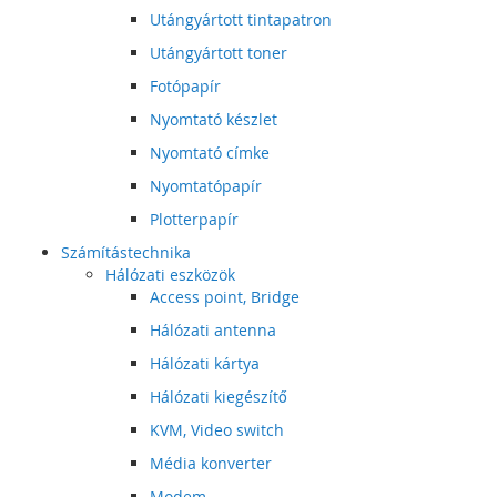
Utángyártott tintapatron
Utángyártott toner
Fotópapír
Nyomtató készlet
Nyomtató címke
Nyomtatópapír
Plotterpapír
Számítástechnika
Hálózati eszközök
Access point, Bridge
Hálózati antenna
Hálózati kártya
Hálózati kiegészítő
KVM, Video switch
Média konverter
Modem