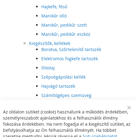
Hajkefe, fésű
Manikűr olló
Manikűr, pedikűr szett
Manikűr, pedikűr eszköz
Kiegészítők, kellékek
Borotva, Szőrtelenítő tartozék
Elektromos fogkefe tartozék
Illóolaj
Szépségápolási kellék
Hajvágó tartozék
Számítógépes szemüveg
Egészségápolási kellék
Az oldalon sütiket (cookie) használunk a működés érdekében,
Hajvágó kiegészítő
Clo
személyreszabott ajánlatokhoz és a felhasználói élmény
Coo
Szórakoztató elektronika
Bar
fokozása érdekében. Ha nem fogadja el a kiegészítő sütiket, az
Multimédia
befolyásolhatja az Ön felhasználói élményét. Ha többet
DVD, BluRay lejátszó
szeretne megtudni, kérjük olvassa el a
Süti szabályzatot