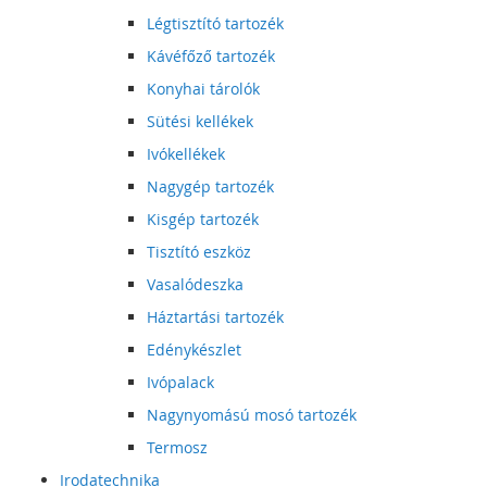
Légtisztító tartozék
Kávéfőző tartozék
Konyhai tárolók
Sütési kellékek
Ivókellékek
Nagygép tartozék
Kisgép tartozék
Tisztító eszköz
Vasalódeszka
Háztartási tartozék
Edénykészlet
Ivópalack
Nagynyomású mosó tartozék
Termosz
Irodatechnika