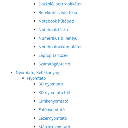
Dokkoló, portreplikátor
Betekintésvédő fólia
Notebook hűtőpad
Notebook táska
Numerikus billentyű
Notebook akkumulátor
Laptop tartozék
Számitógéptartó
Nyomtató, Kellékanyag
Nyomtató
3D nyomtató
3D nyomtató toll
Címkenyomtató
Fotónyomtató
Lézernyomtató
Mátrix nyomtató