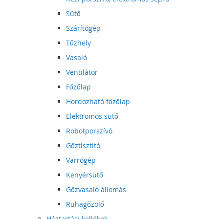
Sütő
Szárítógép
Tűzhely
Vasaló
Ventilátor
Főzőlap
Hordozható főzőlap
Elektromos sütő
Robotporszívó
Gőztisztító
Varrógép
Kenyérsütő
Gőzvasaló állomás
Ruhagőzölő
Háztartási kellékek