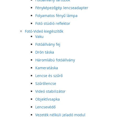
Fényképezőgép lencseadapter
Folyamatos fényű lámpa
Fotó stúdió reflektor
Fotó-Videó kiegészítők
Vaku
Fotóállvány fej
Drón táska
Háromlábú fotóállvány
Kameratáska
Lencse és szűrő
Szűrőlencse
Videó stabilizátor
Objektívsapka
Lencsevédő
Vezeték nélküli jeladó modul