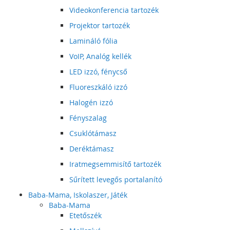
Videokonferencia tartozék
Projektor tartozék
Lamináló fólia
VoIP, Analóg kellék
LED izzó, fénycső
Fluoreszkáló izzó
Halogén izzó
Fényszalag
Csuklótámasz
Deréktámasz
Iratmegsemmisítő tartozék
Sűrített levegős portalanító
Baba-Mama, Iskolaszer, Játék
Baba-Mama
Etetőszék