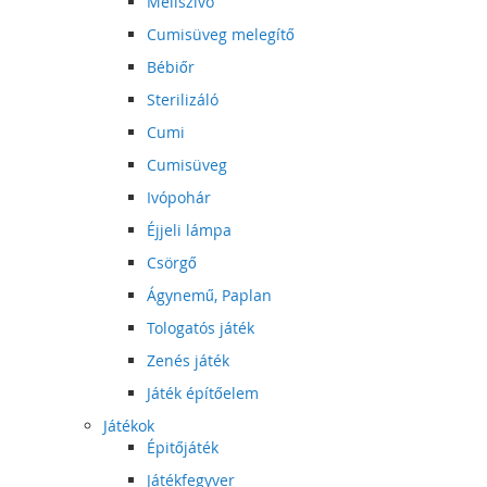
Mellszívó
Cumisüveg melegítő
Bébiőr
Sterilizáló
Cumi
Cumisüveg
Ivópohár
Éjjeli lámpa
Csörgő
Ágynemű, Paplan
Tologatós játék
Zenés játék
Játék építőelem
Játékok
Épitőjáték
Játékfegyver