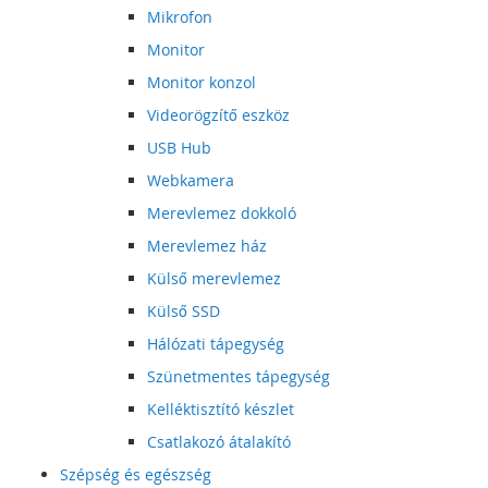
Mikrofon
Monitor
Monitor konzol
Videorögzítő eszköz
USB Hub
Webkamera
Merevlemez dokkoló
Merevlemez ház
Külső merevlemez
Külső SSD
Hálózati tápegység
Szünetmentes tápegység
Kelléktisztító készlet
Csatlakozó átalakító
Szépség és egészség