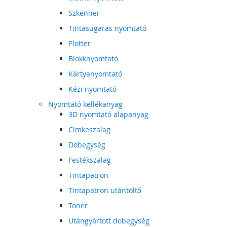
Szkenner
Tintasugaras nyomtató
Plotter
Blokknyomtató
Kártyanyomtató
Kézi nyomtató
Nyomtató kellékanyag
3D nyomtató alapanyag
Címkeszalag
Dobegység
Festékszalag
Tintapatron
Tintapatron utántöltő
Toner
Utángyártott dobegység