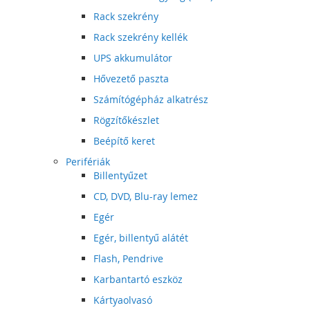
Rack szekrény
Rack szekrény kellék
UPS akkumulátor
Hővezető paszta
Számítógépház alkatrész
Rögzítőkészlet
Beépítő keret
Perifériák
Billentyűzet
CD, DVD, Blu-ray lemez
Egér
Egér, billentyű alátét
Flash, Pendrive
Karbantartó eszköz
Kártyaolvasó