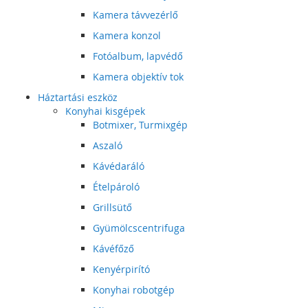
Kamera távvezérlő
Kamera konzol
Fotóalbum, lapvédő
Kamera objektív tok
Háztartási eszköz
Konyhai kisgépek
Botmixer, Turmixgép
Aszaló
Kávédaráló
Ételpároló
Grillsütő
Gyümölcscentrifuga
Kávéfőző
Kenyérpirító
Konyhai robotgép