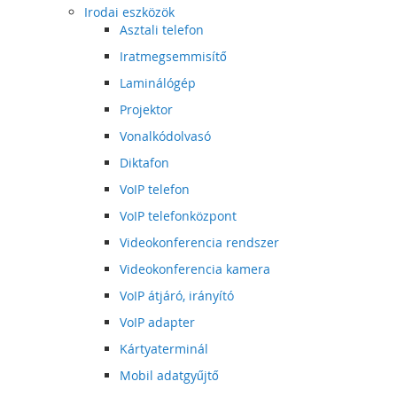
Irodai eszközök
Asztali telefon
Iratmegsemmisítő
Laminálógép
Projektor
Vonalkódolvasó
Diktafon
VoIP telefon
VoIP telefonközpont
Videokonferencia rendszer
Videokonferencia kamera
VoIP átjáró, irányító
VoIP adapter
Kártyaterminál
Mobil adatgyűjtő