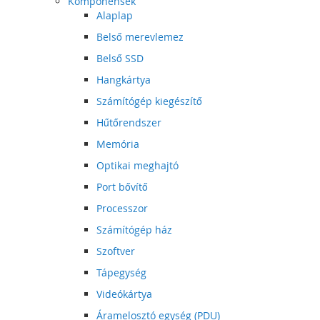
Komponensek
Alaplap
Belső merevlemez
Belső SSD
Hangkártya
Számítógép kiegészítő
Hűtőrendszer
Memória
Optikai meghajtó
Port bővítő
Processzor
Számítógép ház
Szoftver
Tápegység
Videókártya
Áramelosztó egység (PDU)