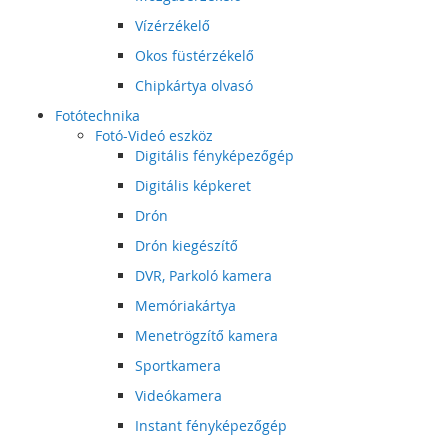
Vízérzékelő
Okos füstérzékelő
Chipkártya olvasó
Fotótechnika
Fotó-Videó eszköz
Digitális fényképezőgép
Digitális képkeret
Drón
Drón kiegészítő
DVR, Parkoló kamera
Memóriakártya
Menetrögzítő kamera
Sportkamera
Videókamera
Instant fényképezőgép