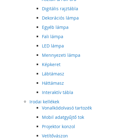
Digitális rajztábla
Dekorációs lámpa
Egyéb lámpa
Fali lámpa
LED lámpa
Mennyezeti lámpa
Képkeret
Lábtámasz
Háttámasz
Interaktív tábla
Irodai kellékek
Vonalkódolvasó tartozék
Mobil adatgyűjtő tok
Projektor konzol
Vetítővászon