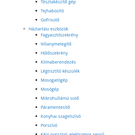
Tésztakészítő gép
Tejhabosító
Gofrisütő
Háztartási eszközök
Fagyasztószekrény
Villanymelegítő
Hűtőszekrény
Klímaberendezés
Légtisztító készülék
Mosogatógép
Mosógép
Mikrohullámú sütő
Páramentesítő
Konyhai szagelszívó
Porszívó
Kézi porszívó, elektromos seprű