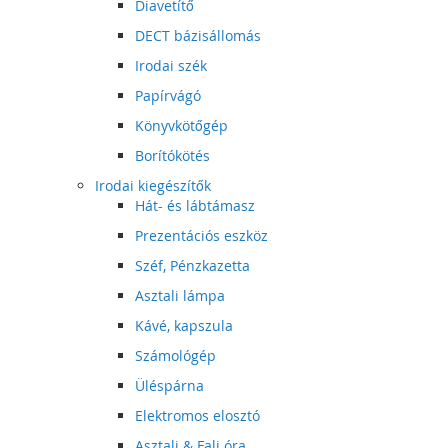
Diavetítő
DECT bázisállomás
Irodai szék
Papírvágó
Könyvkötőgép
Borítókötés
Irodai kiegészítők
Hát- és lábtámasz
Prezentációs eszköz
Széf, Pénzkazetta
Asztali lámpa
Kávé, kapszula
Számológép
Üléspárna
Elektromos elosztó
Asztali & Fali óra