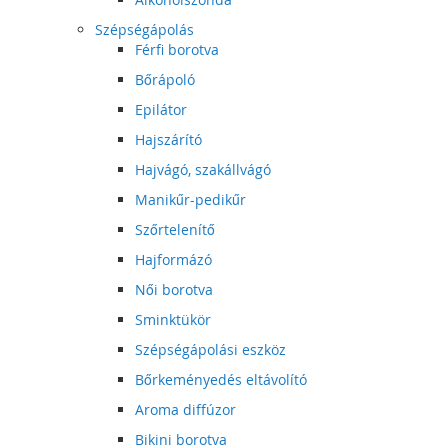
Szépségápolás
Férfi borotva
Bőrápoló
Epilátor
Hajszárító
Hajvágó, szakállvágó
Manikűr-pedikűr
Szőrtelenítő
Hajformázó
Női borotva
Sminktükör
Szépségápolási eszköz
Bőrkeményedés eltávolító
Aroma diffúzor
Bikini borotva