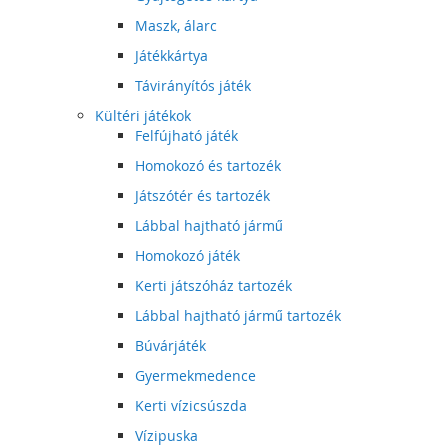
Maszk, álarc
Játékkártya
Távirányítós játék
Kültéri játékok
Felfújható játék
Homokozó és tartozék
Játszótér és tartozék
Lábbal hajtható jármű
Homokozó játék
Kerti játszóház tartozék
Lábbal hajtható jármű tartozék
Búvárjáték
Gyermekmedence
Kerti vízicsúszda
Vízipuska