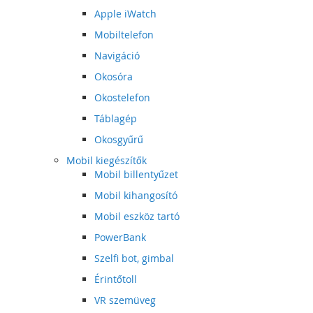
Apple iWatch
Mobiltelefon
Navigáció
Okosóra
Okostelefon
Táblagép
Okosgyűrű
Mobil kiegészítők
Mobil billentyűzet
Mobil kihangosító
Mobil eszköz tartó
PowerBank
Szelfi bot, gimbal
Érintőtoll
VR szemüveg