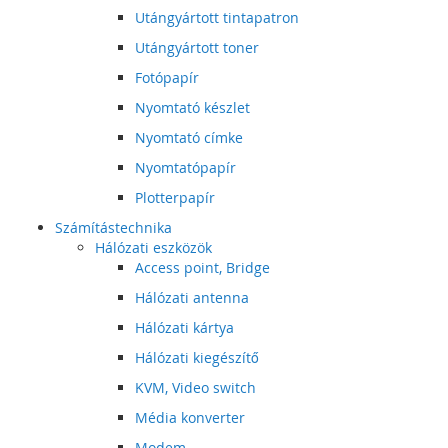
Utángyártott tintapatron
Utángyártott toner
Fotópapír
Nyomtató készlet
Nyomtató címke
Nyomtatópapír
Plotterpapír
Számítástechnika
Hálózati eszközök
Access point, Bridge
Hálózati antenna
Hálózati kártya
Hálózati kiegészítő
KVM, Video switch
Média konverter
Modem