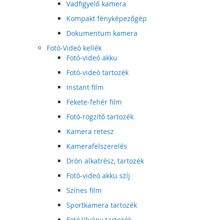
Vadfigyelő kamera
Kompakt fényképezőgép
Dokumentum kamera
Fotó-Videó kellék
Fotó-videó akku
Fotó-videó tartozék
Instant film
Fekete-fehér film
Fotó-rögzítő tartozék
Kamera retesz
Kamerafelszerelés
Drón alkatrész, tartozék
Fotó-videó akku szíj
Színes film
Sportkamera tartozék
Fotóállvány tartozék