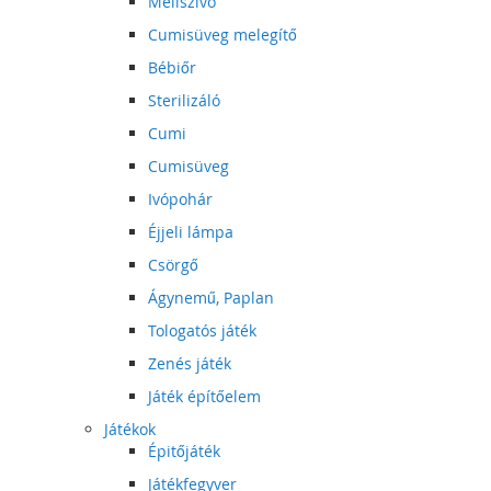
Mellszívó
Cumisüveg melegítő
Bébiőr
Sterilizáló
Cumi
Cumisüveg
Ivópohár
Éjjeli lámpa
Csörgő
Ágynemű, Paplan
Tologatós játék
Zenés játék
Játék építőelem
Játékok
Épitőjáték
Játékfegyver