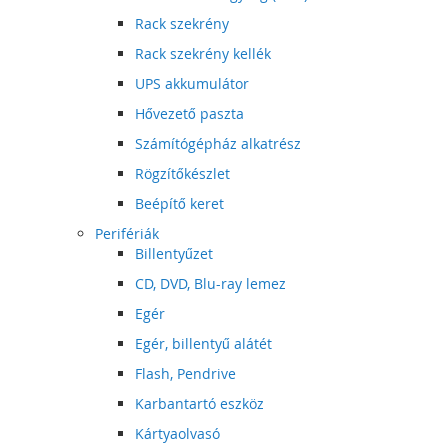
Rack szekrény
Rack szekrény kellék
UPS akkumulátor
Hővezető paszta
Számítógépház alkatrész
Rögzítőkészlet
Beépítő keret
Perifériák
Billentyűzet
CD, DVD, Blu-ray lemez
Egér
Egér, billentyű alátét
Flash, Pendrive
Karbantartó eszköz
Kártyaolvasó