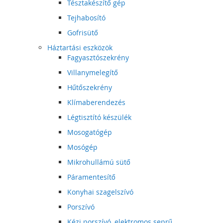
Tésztakészítő gép
Tejhabosító
Gofrisütő
Háztartási eszközök
Fagyasztószekrény
Villanymelegítő
Hűtőszekrény
Klímaberendezés
Légtisztító készülék
Mosogatógép
Mosógép
Mikrohullámú sütő
Páramentesítő
Konyhai szagelszívó
Porszívó
Kézi porszívó, elektromos seprű