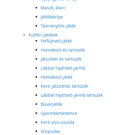
Maszk, álarc
Játékkártya
Távirányítós játék
Kültéri játékok
Felfújható játék
Homokozó és tartozék
Játszótér és tartozék
Lábbal hajtható jármű
Homokozó játék
Kerti játszóház tartozék
Lábbal hajtható jármű tartozék
Búvárjáték
Gyermekmedence
Kerti vízicsúszda
Vízipuska