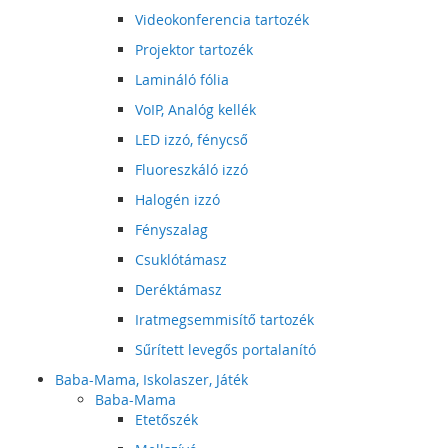
Videokonferencia tartozék
Projektor tartozék
Lamináló fólia
VoIP, Analóg kellék
LED izzó, fénycső
Fluoreszkáló izzó
Halogén izzó
Fényszalag
Csuklótámasz
Deréktámasz
Iratmegsemmisítő tartozék
Sűrített levegős portalanító
Baba-Mama, Iskolaszer, Játék
Baba-Mama
Etetőszék