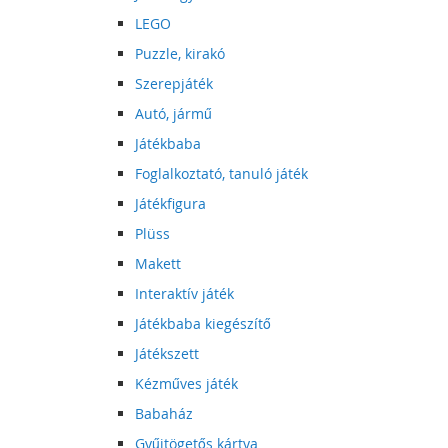
LEGO
Puzzle, kirakó
Szerepjáték
Autó, jármű
Játékbaba
Foglalkoztató, tanuló játék
Játékfigura
Plüss
Makett
Interaktív játék
Játékbaba kiegészítő
Játékszett
Kézműves játék
Babaház
Gyűjtögetős kártya