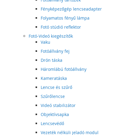
Fényképezőgép lencseadapter
Folyamatos fényű lámpa
Fotó stúdió reflektor
Fotó-Videó kiegészítők
Vaku
Fotóállvány fej
Drón táska
Háromlábú fotóállvány
Kameratáska
Lencse és szűrő
Szűrőlencse
Videó stabilizátor
Objektívsapka
Lencsevédő
Vezeték nélküli jeladó modul