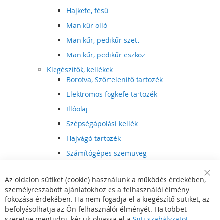
Hajkefe, fésű
Manikűr olló
Manikűr, pedikűr szett
Manikűr, pedikűr eszköz
Kiegészítők, kellékek
Borotva, Szőrtelenítő tartozék
Elektromos fogkefe tartozék
Illóolaj
Szépségápolási kellék
Hajvágó tartozék
Számítógépes szemüveg
Egészségápolási kellék
Az oldalon sütiket (cookie) használunk a működés érdekében,
Hajvágó kiegészítő
Clo
személyreszabott ajánlatokhoz és a felhasználói élmény
Coo
Szórakoztató elektronika
Bar
fokozása érdekében. Ha nem fogadja el a kiegészítő sütiket, az
Multimédia
befolyásolhatja az Ön felhasználói élményét. Ha többet
DVD, BluRay lejátszó
szeretne megtudni, kérjük olvassa el a
Süti szabályzatot