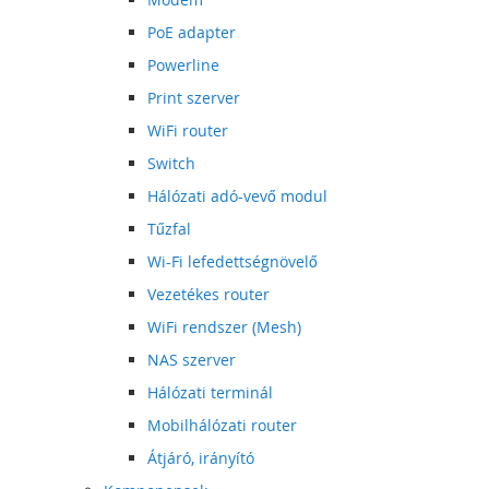
PoE adapter
Powerline
Print szerver
WiFi router
Switch
Hálózati adó-vevő modul
Tűzfal
Wi-Fi lefedettségnövelő
Vezetékes router
WiFi rendszer (Mesh)
NAS szerver
Hálózati terminál
Mobilhálózati router
Átjáró, irányító