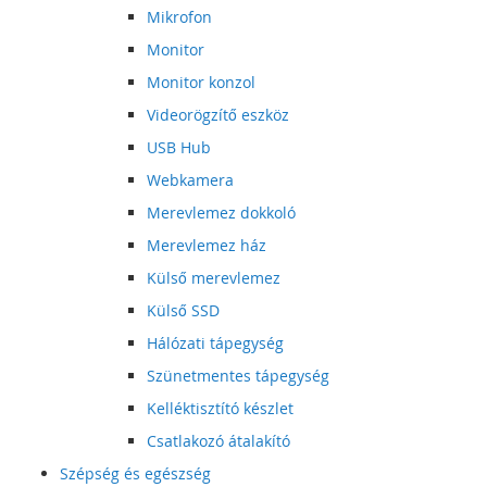
Mikrofon
Monitor
Monitor konzol
Videorögzítő eszköz
USB Hub
Webkamera
Merevlemez dokkoló
Merevlemez ház
Külső merevlemez
Külső SSD
Hálózati tápegység
Szünetmentes tápegység
Kelléktisztító készlet
Csatlakozó átalakító
Szépség és egészség