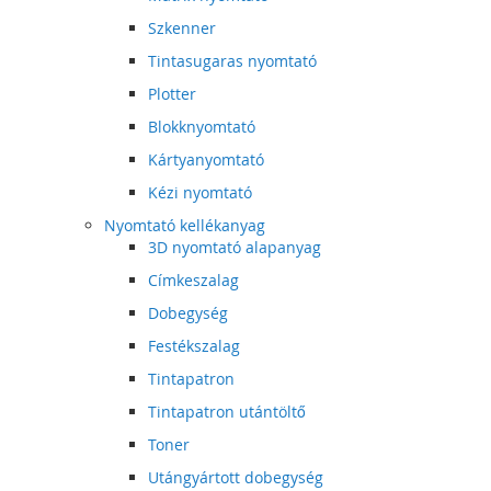
Szkenner
Tintasugaras nyomtató
Plotter
Blokknyomtató
Kártyanyomtató
Kézi nyomtató
Nyomtató kellékanyag
3D nyomtató alapanyag
Címkeszalag
Dobegység
Festékszalag
Tintapatron
Tintapatron utántöltő
Toner
Utángyártott dobegység