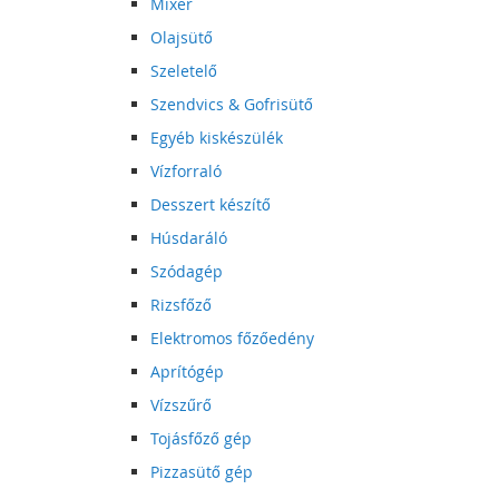
Mixer
Olajsütő
Szeletelő
Szendvics & Gofrisütő
Egyéb kiskészülék
Vízforraló
Desszert készítő
Húsdaráló
Szódagép
Rizsfőző
Elektromos főzőedény
Aprítógép
Vízszűrő
Tojásfőző gép
Pizzasütő gép