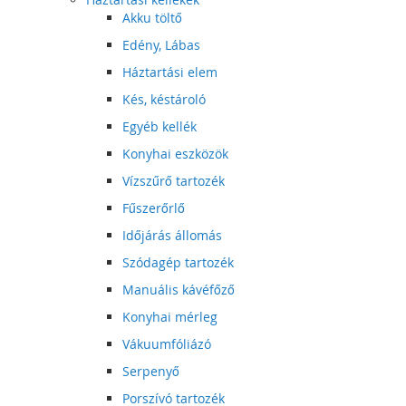
Akku töltő
Edény, Lábas
Háztartási elem
Kés, késtároló
Egyéb kellék
Konyhai eszközök
Vízszűrő tartozék
Fűszerőrlő
Időjárás állomás
Szódagép tartozék
Manuális kávéfőző
Konyhai mérleg
Vákuumfóliázó
Serpenyő
Porszívó tartozék