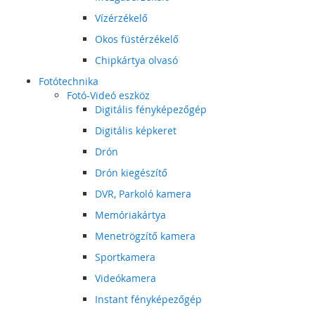
Vízérzékelő
Okos füstérzékelő
Chipkártya olvasó
Fotótechnika
Fotó-Videó eszköz
Digitális fényképezőgép
Digitális képkeret
Drón
Drón kiegészítő
DVR, Parkoló kamera
Memóriakártya
Menetrögzítő kamera
Sportkamera
Videókamera
Instant fényképezőgép