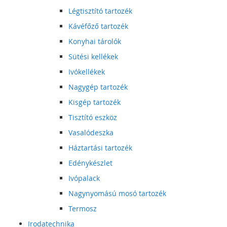
Légtisztító tartozék
Kávéfőző tartozék
Konyhai tárolók
Sütési kellékek
Ivókellékek
Nagygép tartozék
Kisgép tartozék
Tisztító eszköz
Vasalódeszka
Háztartási tartozék
Edénykészlet
Ivópalack
Nagynyomású mosó tartozék
Termosz
Irodatechnika