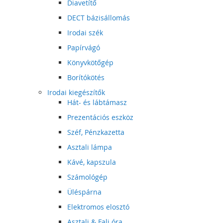
Diavetítő
DECT bázisállomás
Irodai szék
Papírvágó
Könyvkötőgép
Borítókötés
Irodai kiegészítők
Hát- és lábtámasz
Prezentációs eszköz
Széf, Pénzkazetta
Asztali lámpa
Kávé, kapszula
Számológép
Üléspárna
Elektromos elosztó
Asztali & Fali óra