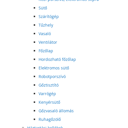
Sütő
Szárítógép
Tűzhely
Vasaló
Ventilátor
Főzőlap
Hordozható főzőlap
Elektromos sütő
Robotporszívó
Gőztisztító
Varrógép
Kenyérsütő
Gőzvasaló állomás
Ruhagőzölő
Háztartási kellékek