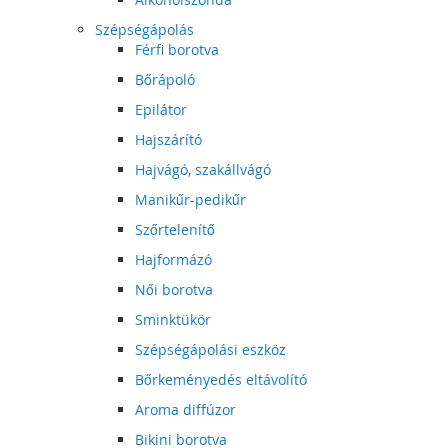
Szépségápolás
Férfi borotva
Bőrápoló
Epilátor
Hajszárító
Hajvágó, szakállvágó
Manikűr-pedikűr
Szőrtelenítő
Hajformázó
Női borotva
Sminktükör
Szépségápolási eszköz
Bőrkeményedés eltávolító
Aroma diffúzor
Bikini borotva