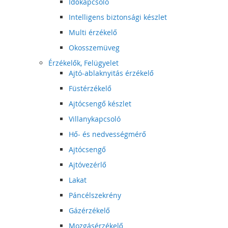
Időkapcsoló
Intelligens biztonsági készlet
Multi érzékelő
Okosszemüveg
Érzékelők, Felügyelet
Ajtó-ablaknyitás érzékelő
Füstérzékelő
Ajtócsengő készlet
Villanykapcsoló
Hő- és nedvességmérő
Ajtócsengő
Ajtóvezérlő
Lakat
Páncélszekrény
Gázérzékelő
Mozgásérzékelő