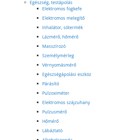
Egészség, testápolás
Elektromos fogkefe
Elektromos melegítő
Inhalátor, sótermék
Lázmérő, hőmérő
Masszírozó
Személymérleg
Vérnyomásmérő
Egészségápolási eszköz
Párásító
Pulzoximéter
Elektromos szájzuhany
Pulzusmérő
Hőmérő
Lábáztató
Alkoholszonda