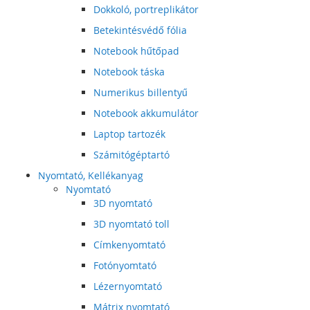
Dokkoló, portreplikátor
Betekintésvédő fólia
Notebook hűtőpad
Notebook táska
Numerikus billentyű
Notebook akkumulátor
Laptop tartozék
Számitógéptartó
Nyomtató, Kellékanyag
Nyomtató
3D nyomtató
3D nyomtató toll
Címkenyomtató
Fotónyomtató
Lézernyomtató
Mátrix nyomtató