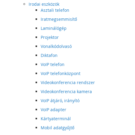
Irodai eszközök
Asztali telefon
Iratmegsemmisítő
Laminálógép
Projektor
Vonalkódolvasó
Diktafon
VoIP telefon
VoIP telefonközpont
Videokonferencia rendszer
Videokonferencia kamera
VoIP átjáró, irányító
VoIP adapter
Kártyaterminál
Mobil adatgyűjtő