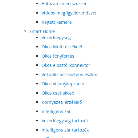
Hálózati video szerver
Videós megfigyelőrendszer
Rejtett kamera
Smart Home
Vezérlőegység
Okos Multi érzékelő
Okos fényforrás
Okos elosztó, konnektor
Virtuális asszisztens eszköz
Okos villanykapcsoló
Okos csatlakozó
Környezeti érzékelő
Intelligens zár
Vezérlőegység tartozék
Intelligens zár tartozék