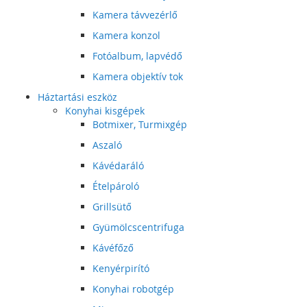
Kamera távvezérlő
Kamera konzol
Fotóalbum, lapvédő
Kamera objektív tok
Háztartási eszköz
Konyhai kisgépek
Botmixer, Turmixgép
Aszaló
Kávédaráló
Ételpároló
Grillsütő
Gyümölcscentrifuga
Kávéfőző
Kenyérpirító
Konyhai robotgép