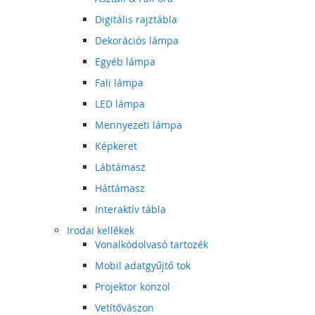
Digitális rajztábla
Dekorációs lámpa
Egyéb lámpa
Fali lámpa
LED lámpa
Mennyezeti lámpa
Képkeret
Lábtámasz
Háttámasz
Interaktív tábla
Irodai kellékek
Vonalkódolvasó tartozék
Mobil adatgyűjtő tok
Projektor konzol
Vetítővászon