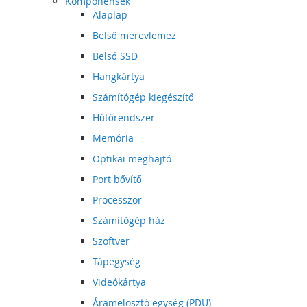
Komponensek
Alaplap
Belső merevlemez
Belső SSD
Hangkártya
Számítógép kiegészítő
Hűtőrendszer
Memória
Optikai meghajtó
Port bővítő
Processzor
Számítógép ház
Szoftver
Tápegység
Videókártya
Áramelosztó egység (PDU)