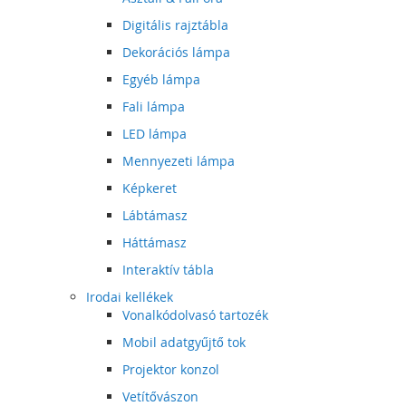
Digitális rajztábla
Dekorációs lámpa
Egyéb lámpa
Fali lámpa
LED lámpa
Mennyezeti lámpa
Képkeret
Lábtámasz
Háttámasz
Interaktív tábla
Irodai kellékek
Vonalkódolvasó tartozék
Mobil adatgyűjtő tok
Projektor konzol
Vetítővászon