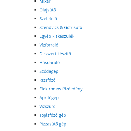
Mixer
Olajsütő
Szeletelő
Szendvics & Gofrisütő
Egyéb kiskészülék
Vízforraló
Desszert készítő
Húsdaráló
Szódagép
Rizsfőző
Elektromos főzőedény
Aprítógép
Vízszűrő
Tojásfőző gép
Pizzasütő gép