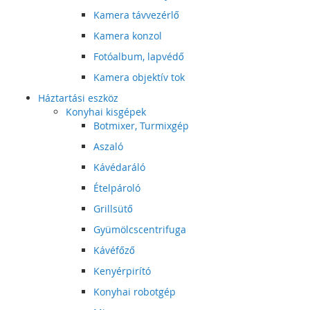
Kamera távvezérlő
Kamera konzol
Fotóalbum, lapvédő
Kamera objektív tok
Háztartási eszköz
Konyhai kisgépek
Botmixer, Turmixgép
Aszaló
Kávédaráló
Ételpároló
Grillsütő
Gyümölcscentrifuga
Kávéfőző
Kenyérpirító
Konyhai robotgép