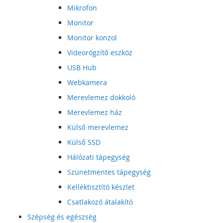
Mikrofon
Monitor
Monitor konzol
Videorögzítő eszköz
USB Hub
Webkamera
Merevlemez dokkoló
Merevlemez ház
Külső merevlemez
Külső SSD
Hálózati tápegység
Szünetmentes tápegység
Kelléktisztító készlet
Csatlakozó átalakító
Szépség és egészség