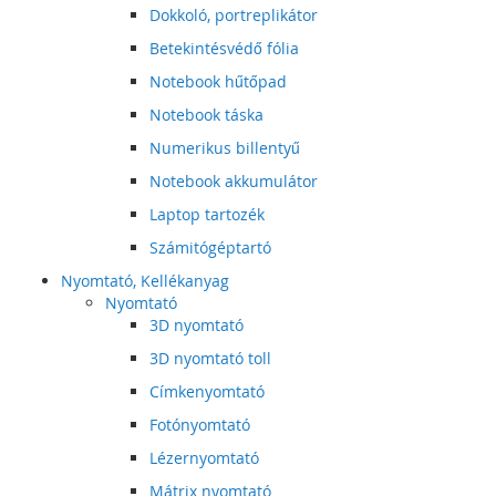
Dokkoló, portreplikátor
Betekintésvédő fólia
Notebook hűtőpad
Notebook táska
Numerikus billentyű
Notebook akkumulátor
Laptop tartozék
Számitógéptartó
Nyomtató, Kellékanyag
Nyomtató
3D nyomtató
3D nyomtató toll
Címkenyomtató
Fotónyomtató
Lézernyomtató
Mátrix nyomtató