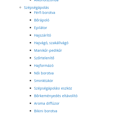
Szépségápolás
Férfi borotva
Bőrápoló
Epilátor
Hajszárító
Hajvágó, szakállvágó
Manikűr-pedikűr
Szőrtelenítő
Hajformázó
Női borotva
Sminktükör
Szépségápolási eszköz
Bőrkeményedés eltávolító
Aroma diffúzor
Bikini borotva