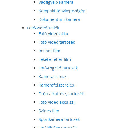
Vadfigyelő kamera
Kompakt fényképezőgép
Dokumentum kamera
Fotó-Videó kellék
Fotó-videó akku
Fotó-videó tartozék
Instant film
Fekete-fehér film
Fotó-rögzítő tartozék
Kamera retesz
Kamerafelszerelés
Drón alkatrész, tartozék
Fotó-videó akku szíj
Színes film
Sportkamera tartozék
Fotóállvány tartozék