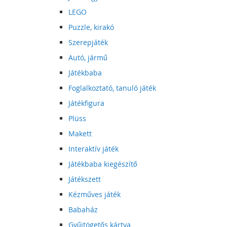
LEGO
Puzzle, kirakó
Szerepjáték
Autó, jármű
Játékbaba
Foglalkoztató, tanuló játék
Játékfigura
Plüss
Makett
Interaktív játék
Játékbaba kiegészítő
Játékszett
Kézműves játék
Babaház
Gyűjtögetős kártya