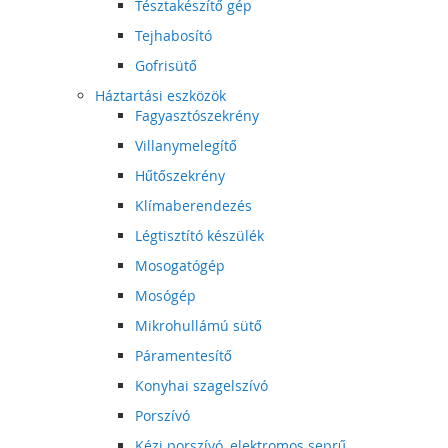
Tésztakészítő gép
Tejhabosító
Gofrisütő
Háztartási eszközök
Fagyasztószekrény
Villanymelegítő
Hűtőszekrény
Klímaberendezés
Légtisztító készülék
Mosogatógép
Mosógép
Mikrohullámú sütő
Páramentesítő
Konyhai szagelszívó
Porszívó
Kézi porszívó, elektromos seprű