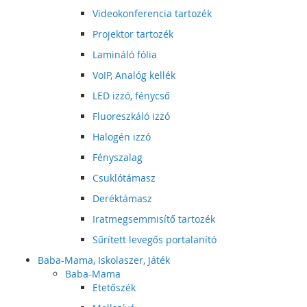
Videokonferencia tartozék
Projektor tartozék
Lamináló fólia
VoIP, Analóg kellék
LED izzó, fénycső
Fluoreszkáló izzó
Halogén izzó
Fényszalag
Csuklótámasz
Deréktámasz
Iratmegsemmisítő tartozék
Sűrített levegős portalanító
Baba-Mama, Iskolaszer, Játék
Baba-Mama
Etetőszék