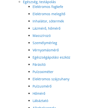
Egészség, testápolás
Elektromos fogkefe
Elektromos melegítő
Inhalátor, sótermék
Lázmérő, hőmérő
Masszírozó
Személymérleg
Vérnyomásmérő
Egészségápolási eszköz
Párásító
Pulzoximéter
Elektromos szájzuhany
Pulzusmérő
Hőmérő
Lábáztató
Alkoholszonda