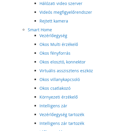
Hálózati video szerver
Videós megfigyelőrendszer
Rejtett kamera
Smart Home
Vezérlőegység
Okos Multi érzékelő
Okos fényforrás
Okos elosztó, konnektor
Virtuális asszisztens eszköz
Okos villanykapcsoló
Okos csatlakozó
Környezeti érzékelő
Intelligens zár
Vezérlőegység tartozék
Intelligens zár tartozék