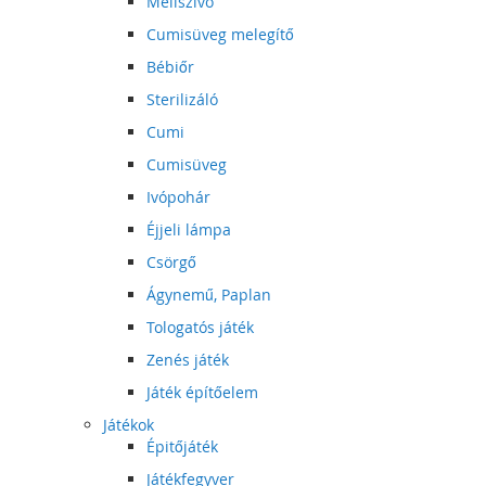
Mellszívó
Cumisüveg melegítő
Bébiőr
Sterilizáló
Cumi
Cumisüveg
Ivópohár
Éjjeli lámpa
Csörgő
Ágynemű, Paplan
Tologatós játék
Zenés játék
Játék építőelem
Játékok
Épitőjáték
Játékfegyver