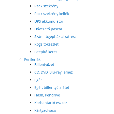
Rack szekrény
Rack szekrény kellék
UPS akkumulátor
Hővezető paszta
Számítógépház alkatrész
Rögzítőkészlet
Beépítő keret
Perifériák
Billentyűzet
CD, DVD, Blu-ray lemez
Egér
Egér, billentyű alátét
Flash, Pendrive
Karbantartó eszköz
Kártyaolvasó