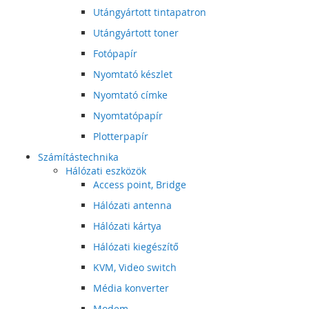
Utángyártott tintapatron
Utángyártott toner
Fotópapír
Nyomtató készlet
Nyomtató címke
Nyomtatópapír
Plotterpapír
Számítástechnika
Hálózati eszközök
Access point, Bridge
Hálózati antenna
Hálózati kártya
Hálózati kiegészítő
KVM, Video switch
Média konverter
Modem