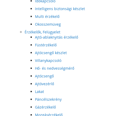
Időkapcsoló
Intelligens biztonsági készlet
Multi érzékelő
Okosszemüveg
Érzékelők, Felügyelet
Ajtó-ablaknyitás érzékelő
Füstérzékelő
Ajtócsengő készlet
Villanykapcsoló
Hő- és nedvességmérő
Ajtócsengő
Ajtóvezérlő
Lakat
Páncélszekrény
Gázérzékelő
Mozgásérzékelő