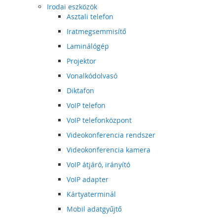
Irodai eszközök
Asztali telefon
Iratmegsemmisítő
Laminálógép
Projektor
Vonalkódolvasó
Diktafon
VoIP telefon
VoIP telefonközpont
Videokonferencia rendszer
Videokonferencia kamera
VoIP átjáró, irányító
VoIP adapter
Kártyaterminál
Mobil adatgyűjtő