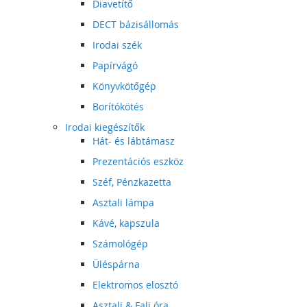
Diavetítő
DECT bázisállomás
Irodai szék
Papírvágó
Könyvkötőgép
Borítókötés
Irodai kiegészítők
Hát- és lábtámasz
Prezentációs eszköz
Széf, Pénzkazetta
Asztali lámpa
Kávé, kapszula
Számológép
Üléspárna
Elektromos elosztó
Asztali & Fali óra