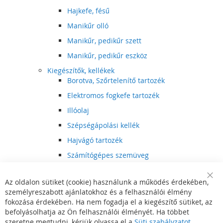
Hajkefe, fésű
Manikűr olló
Manikűr, pedikűr szett
Manikűr, pedikűr eszköz
Kiegészítők, kellékek
Borotva, Szőrtelenítő tartozék
Elektromos fogkefe tartozék
Illóolaj
Szépségápolási kellék
Hajvágó tartozék
Számítógépes szemüveg
Egészségápolási kellék
Az oldalon sütiket (cookie) használunk a működés érdekében,
Hajvágó kiegészítő
Clo
személyreszabott ajánlatokhoz és a felhasználói élmény
Coo
Szórakoztató elektronika
Bar
fokozása érdekében. Ha nem fogadja el a kiegészítő sütiket, az
Multimédia
befolyásolhatja az Ön felhasználói élményét. Ha többet
DVD, BluRay lejátszó
szeretne megtudni, kérjük olvassa el a
Süti szabályzatot