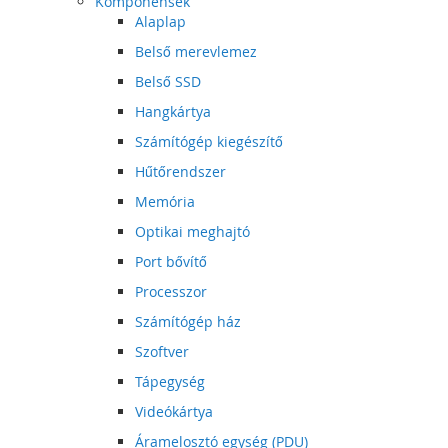
Komponensek
Alaplap
Belső merevlemez
Belső SSD
Hangkártya
Számítógép kiegészítő
Hűtőrendszer
Memória
Optikai meghajtó
Port bővítő
Processzor
Számítógép ház
Szoftver
Tápegység
Videókártya
Áramelosztó egység (PDU)