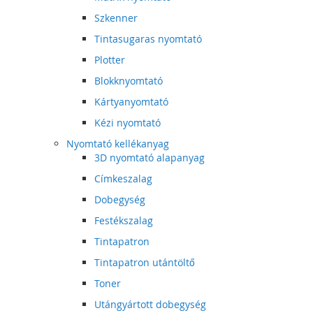
Szkenner
Tintasugaras nyomtató
Plotter
Blokknyomtató
Kártyanyomtató
Kézi nyomtató
Nyomtató kellékanyag
3D nyomtató alapanyag
Címkeszalag
Dobegység
Festékszalag
Tintapatron
Tintapatron utántöltő
Toner
Utángyártott dobegység