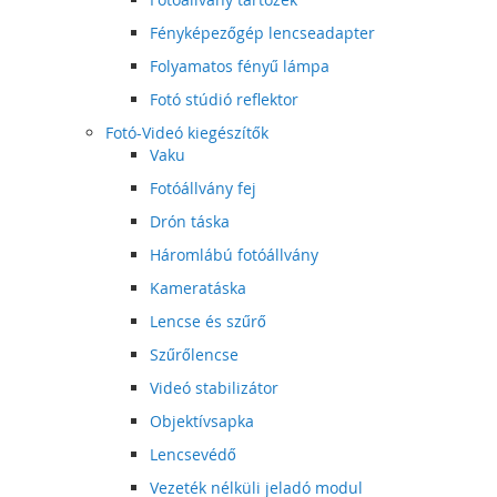
Fényképezőgép lencseadapter
Folyamatos fényű lámpa
Fotó stúdió reflektor
Fotó-Videó kiegészítők
Vaku
Fotóállvány fej
Drón táska
Háromlábú fotóállvány
Kameratáska
Lencse és szűrő
Szűrőlencse
Videó stabilizátor
Objektívsapka
Lencsevédő
Vezeték nélküli jeladó modul