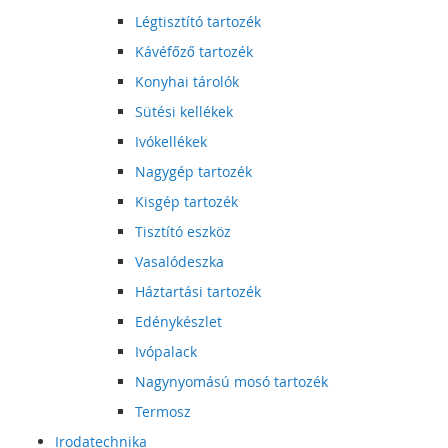
Légtisztító tartozék
Kávéfőző tartozék
Konyhai tárolók
Sütési kellékek
Ivókellékek
Nagygép tartozék
Kisgép tartozék
Tisztító eszköz
Vasalódeszka
Háztartási tartozék
Edénykészlet
Ivópalack
Nagynyomású mosó tartozék
Termosz
Irodatechnika