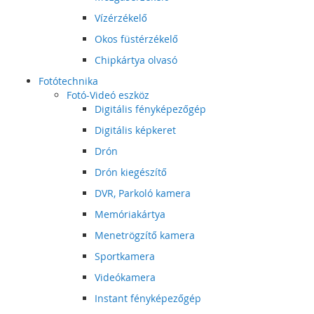
Vízérzékelő
Okos füstérzékelő
Chipkártya olvasó
Fotótechnika
Fotó-Videó eszköz
Digitális fényképezőgép
Digitális képkeret
Drón
Drón kiegészítő
DVR, Parkoló kamera
Memóriakártya
Menetrögzítő kamera
Sportkamera
Videókamera
Instant fényképezőgép