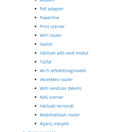
PoE adapter
Powerline
Print szerver
WiFi router
Switch
Hálózati adó-vevő modul
Tűzfal
Wi-Fi lefedettségnövelő
Vezetékes router
WiFi rendszer (Mesh)
NAS szerver
Hálózati terminál
Mobilhálózati router
Átjáró, irányító