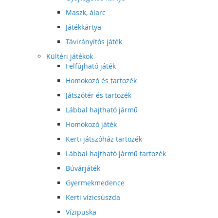
Maszk, álarc
Játékkártya
Távirányítós játék
Kültéri játékok
Felfújható játék
Homokozó és tartozék
Játszótér és tartozék
Lábbal hajtható jármű
Homokozó játék
Kerti játszóház tartozék
Lábbal hajtható jármű tartozék
Búvárjáték
Gyermekmedence
Kerti vízicsúszda
Vízipuska