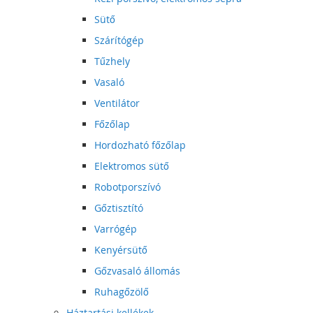
Sütő
Szárítógép
Tűzhely
Vasaló
Ventilátor
Főzőlap
Hordozható főzőlap
Elektromos sütő
Robotporszívó
Gőztisztító
Varrógép
Kenyérsütő
Gőzvasaló állomás
Ruhagőzölő
Háztartási kellékek