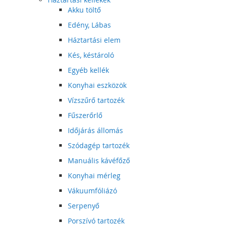
Akku töltő
Edény, Lábas
Háztartási elem
Kés, késtároló
Egyéb kellék
Konyhai eszközök
Vízszűrő tartozék
Fűszerőrlő
Időjárás állomás
Szódagép tartozék
Manuális kávéfőző
Konyhai mérleg
Vákuumfóliázó
Serpenyő
Porszívó tartozék