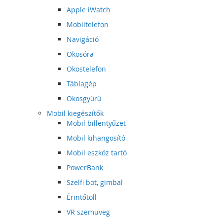
Apple iWatch
Mobiltelefon
Navigáció
Okosóra
Okostelefon
Táblagép
Okosgyűrű
Mobil kiegészítők
Mobil billentyűzet
Mobil kihangosító
Mobil eszköz tartó
PowerBank
Szelfi bot, gimbal
Érintőtoll
VR szemüveg