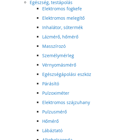
Egészség, testápolás
Elektromos fogkefe
Elektromos melegítő
Inhalátor, sótermék
Lázmérő, hőmérő
Masszírozó
Személymérleg
Vérnyomásmérő
Egészségápolási eszköz
Párásító
Pulzoximéter
Elektromos szájzuhany
Pulzusmérő
Hőmérő
Lábáztató
Alkoholszonda