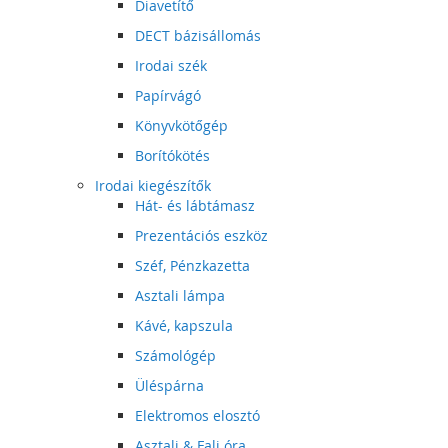
Diavetítő
DECT bázisállomás
Irodai szék
Papírvágó
Könyvkötőgép
Borítókötés
Irodai kiegészítők
Hát- és lábtámasz
Prezentációs eszköz
Széf, Pénzkazetta
Asztali lámpa
Kávé, kapszula
Számológép
Üléspárna
Elektromos elosztó
Asztali & Fali óra