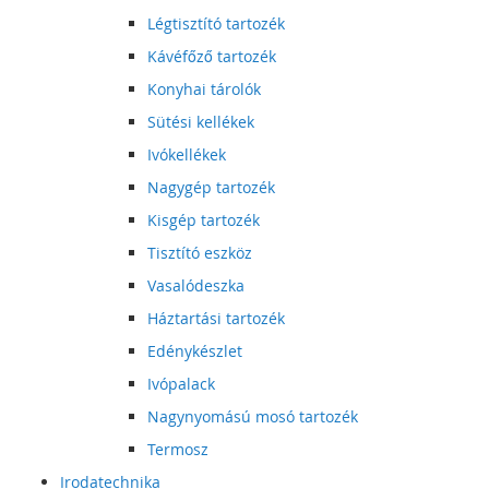
Légtisztító tartozék
Kávéfőző tartozék
Konyhai tárolók
Sütési kellékek
Ivókellékek
Nagygép tartozék
Kisgép tartozék
Tisztító eszköz
Vasalódeszka
Háztartási tartozék
Edénykészlet
Ivópalack
Nagynyomású mosó tartozék
Termosz
Irodatechnika