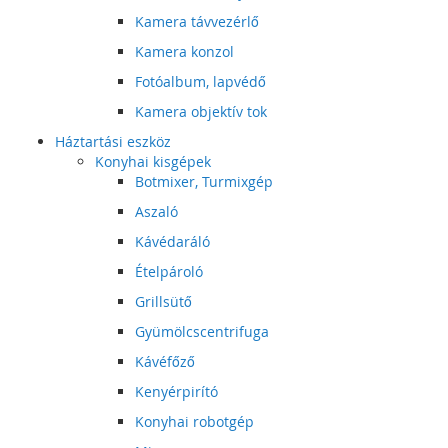
Kamera távvezérlő
Kamera konzol
Fotóalbum, lapvédő
Kamera objektív tok
Háztartási eszköz
Konyhai kisgépek
Botmixer, Turmixgép
Aszaló
Kávédaráló
Ételpároló
Grillsütő
Gyümölcscentrifuga
Kávéfőző
Kenyérpirító
Konyhai robotgép