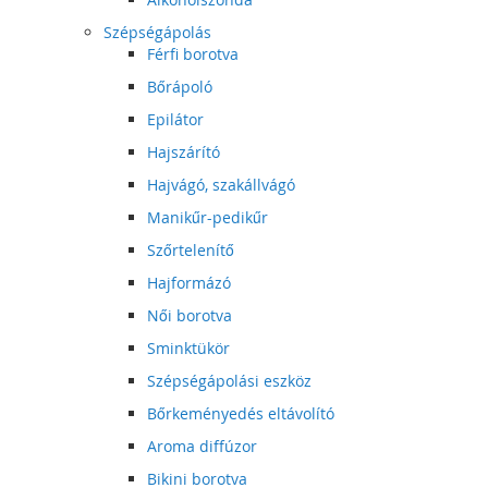
Szépségápolás
Férfi borotva
Bőrápoló
Epilátor
Hajszárító
Hajvágó, szakállvágó
Manikűr-pedikűr
Szőrtelenítő
Hajformázó
Női borotva
Sminktükör
Szépségápolási eszköz
Bőrkeményedés eltávolító
Aroma diffúzor
Bikini borotva