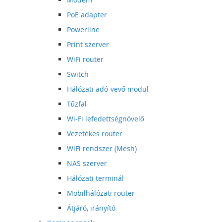
PoE adapter
Powerline
Print szerver
WiFi router
Switch
Hálózati adó-vevő modul
Tűzfal
Wi-Fi lefedettségnövelő
Vezetékes router
WiFi rendszer (Mesh)
NAS szerver
Hálózati terminál
Mobilhálózati router
Átjáró, irányító