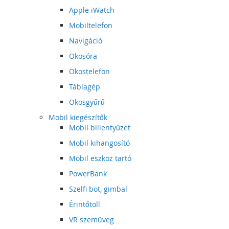
Apple iWatch
Mobiltelefon
Navigáció
Okosóra
Okostelefon
Táblagép
Okosgyűrű
Mobil kiegészítők
Mobil billentyűzet
Mobil kihangosító
Mobil eszköz tartó
PowerBank
Szelfi bot, gimbal
Érintőtoll
VR szemüveg