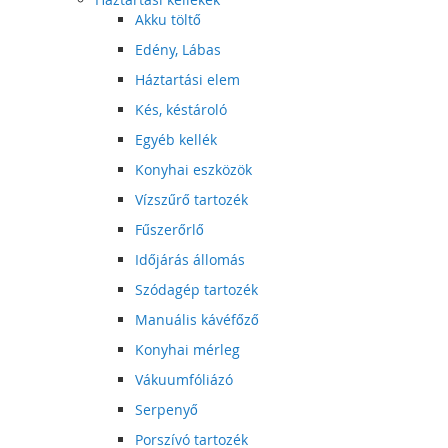
Akku töltő
Edény, Lábas
Háztartási elem
Kés, késtároló
Egyéb kellék
Konyhai eszközök
Vízszűrő tartozék
Fűszerőrlő
Időjárás állomás
Szódagép tartozék
Manuális kávéfőző
Konyhai mérleg
Vákuumfóliázó
Serpenyő
Porszívó tartozék