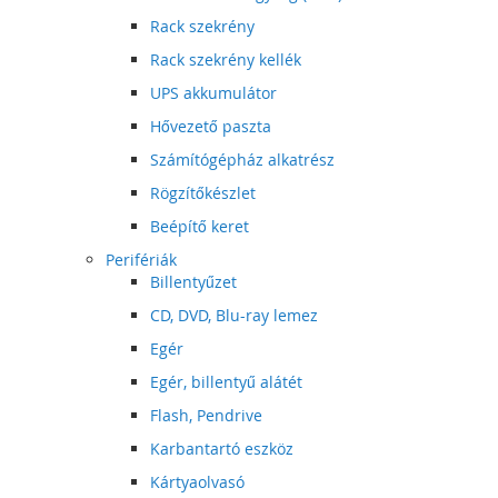
Rack szekrény
Rack szekrény kellék
UPS akkumulátor
Hővezető paszta
Számítógépház alkatrész
Rögzítőkészlet
Beépítő keret
Perifériák
Billentyűzet
CD, DVD, Blu-ray lemez
Egér
Egér, billentyű alátét
Flash, Pendrive
Karbantartó eszköz
Kártyaolvasó