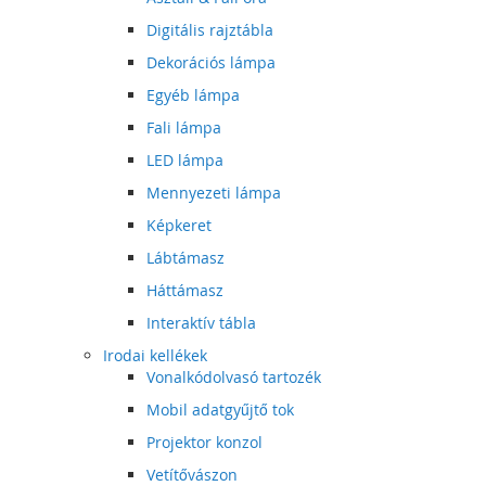
Digitális rajztábla
Dekorációs lámpa
Egyéb lámpa
Fali lámpa
LED lámpa
Mennyezeti lámpa
Képkeret
Lábtámasz
Háttámasz
Interaktív tábla
Irodai kellékek
Vonalkódolvasó tartozék
Mobil adatgyűjtő tok
Projektor konzol
Vetítővászon