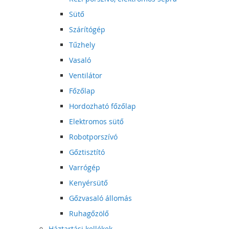
Sütő
Szárítógép
Tűzhely
Vasaló
Ventilátor
Főzőlap
Hordozható főzőlap
Elektromos sütő
Robotporszívó
Gőztisztító
Varrógép
Kenyérsütő
Gőzvasaló állomás
Ruhagőzölő
Háztartási kellékek