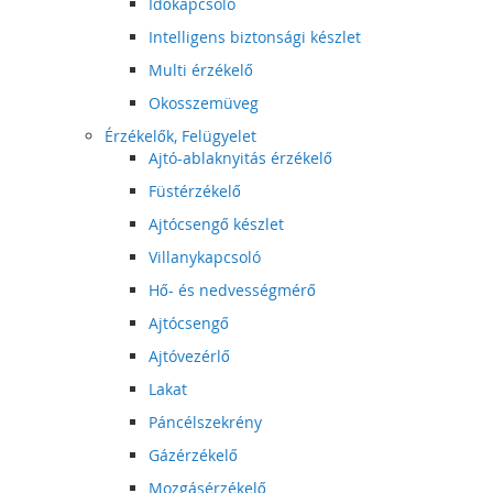
Időkapcsoló
Intelligens biztonsági készlet
Multi érzékelő
Okosszemüveg
Érzékelők, Felügyelet
Ajtó-ablaknyitás érzékelő
Füstérzékelő
Ajtócsengő készlet
Villanykapcsoló
Hő- és nedvességmérő
Ajtócsengő
Ajtóvezérlő
Lakat
Páncélszekrény
Gázérzékelő
Mozgásérzékelő