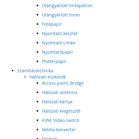
Utángyártott tintapatron
Utángyártott toner
Fotópapír
Nyomtató készlet
Nyomtató címke
Nyomtatópapír
Plotterpapír
Számítástechnika
Hálózati eszközök
Access point, Bridge
Hálózati antenna
Hálózati kártya
Hálózati kiegészítő
KVM, Video switch
Média konverter
Modem