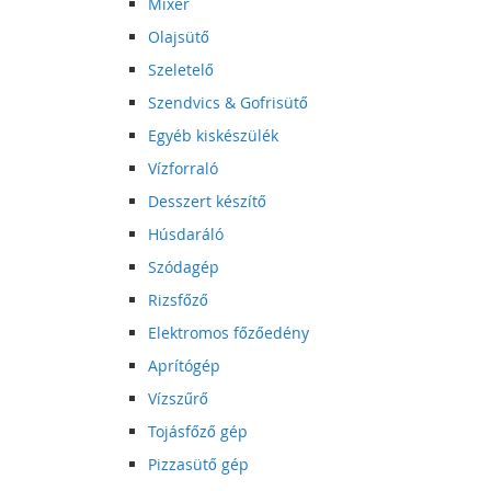
Mixer
Olajsütő
Szeletelő
Szendvics & Gofrisütő
Egyéb kiskészülék
Vízforraló
Desszert készítő
Húsdaráló
Szódagép
Rizsfőző
Elektromos főzőedény
Aprítógép
Vízszűrő
Tojásfőző gép
Pizzasütő gép