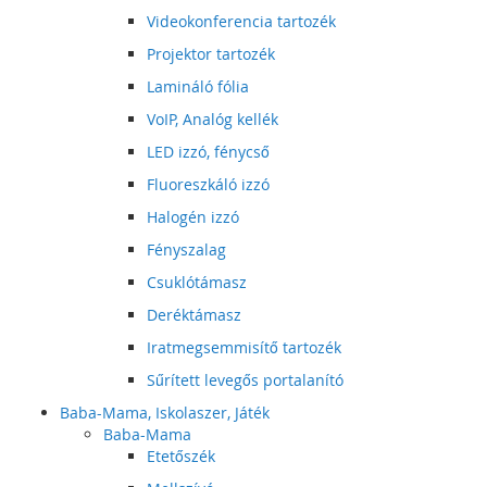
Videokonferencia tartozék
Projektor tartozék
Lamináló fólia
VoIP, Analóg kellék
LED izzó, fénycső
Fluoreszkáló izzó
Halogén izzó
Fényszalag
Csuklótámasz
Deréktámasz
Iratmegsemmisítő tartozék
Sűrített levegős portalanító
Baba-Mama, Iskolaszer, Játék
Baba-Mama
Etetőszék