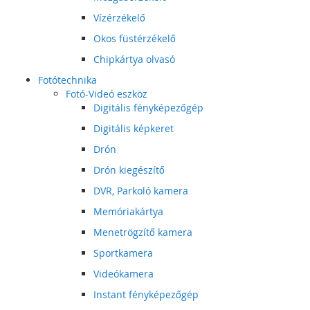
Vízérzékelő
Okos füstérzékelő
Chipkártya olvasó
Fotótechnika
Fotó-Videó eszköz
Digitális fényképezőgép
Digitális képkeret
Drón
Drón kiegészítő
DVR, Parkoló kamera
Memóriakártya
Menetrögzítő kamera
Sportkamera
Videókamera
Instant fényképezőgép