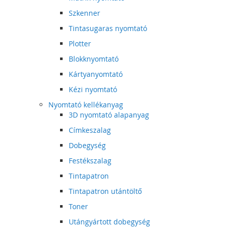
Szkenner
Tintasugaras nyomtató
Plotter
Blokknyomtató
Kártyanyomtató
Kézi nyomtató
Nyomtató kellékanyag
3D nyomtató alapanyag
Címkeszalag
Dobegység
Festékszalag
Tintapatron
Tintapatron utántöltő
Toner
Utángyártott dobegység