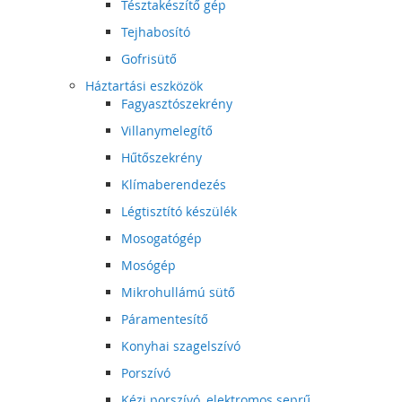
Tésztakészítő gép
Tejhabosító
Gofrisütő
Háztartási eszközök
Fagyasztószekrény
Villanymelegítő
Hűtőszekrény
Klímaberendezés
Légtisztító készülék
Mosogatógép
Mosógép
Mikrohullámú sütő
Páramentesítő
Konyhai szagelszívó
Porszívó
Kézi porszívó, elektromos seprű