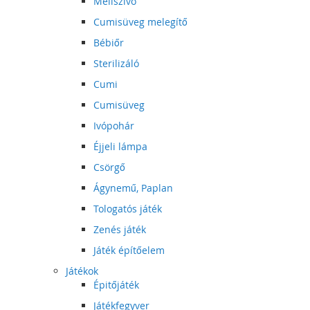
Mellszívó
Cumisüveg melegítő
Bébiőr
Sterilizáló
Cumi
Cumisüveg
Ivópohár
Éjjeli lámpa
Csörgő
Ágynemű, Paplan
Tologatós játék
Zenés játék
Játék építőelem
Játékok
Épitőjáték
Játékfegyver