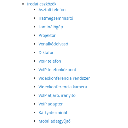
Irodai eszközök
Asztali telefon
Iratmegsemmisítő
Laminálógép
Projektor
Vonalkódolvasó
Diktafon
VoIP telefon
VoIP telefonközpont
Videokonferencia rendszer
Videokonferencia kamera
VoIP átjáró, irányító
VoIP adapter
Kártyaterminál
Mobil adatgyűjtő