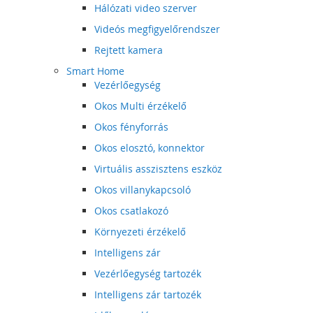
Hálózati video szerver
Videós megfigyelőrendszer
Rejtett kamera
Smart Home
Vezérlőegység
Okos Multi érzékelő
Okos fényforrás
Okos elosztó, konnektor
Virtuális asszisztens eszköz
Okos villanykapcsoló
Okos csatlakozó
Környezeti érzékelő
Intelligens zár
Vezérlőegység tartozék
Intelligens zár tartozék