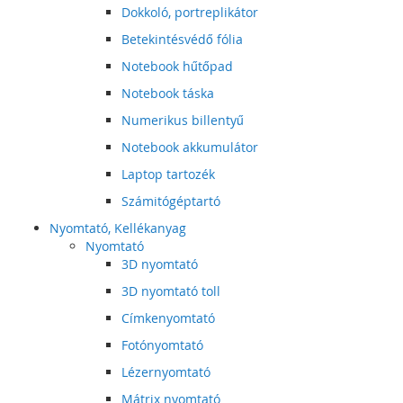
Dokkoló, portreplikátor
Betekintésvédő fólia
Notebook hűtőpad
Notebook táska
Numerikus billentyű
Notebook akkumulátor
Laptop tartozék
Számitógéptartó
Nyomtató, Kellékanyag
Nyomtató
3D nyomtató
3D nyomtató toll
Címkenyomtató
Fotónyomtató
Lézernyomtató
Mátrix nyomtató