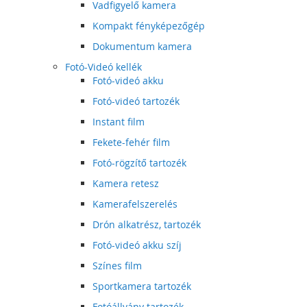
Vadfigyelő kamera
Kompakt fényképezőgép
Dokumentum kamera
Fotó-Videó kellék
Fotó-videó akku
Fotó-videó tartozék
Instant film
Fekete-fehér film
Fotó-rögzítő tartozék
Kamera retesz
Kamerafelszerelés
Drón alkatrész, tartozék
Fotó-videó akku szíj
Színes film
Sportkamera tartozék
Fotóállvány tartozék