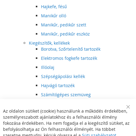
Hajkefe, fésű
Manikűr olló
Manikűr, pedikűr szett
Manikűr, pedikűr eszköz
Kiegészítők, kellékek
Borotva, Szőrtelenítő tartozék
Elektromos fogkefe tartozék
Illóolaj
Szépségápolási kellék
Hajvágó tartozék
Számítógépes szemüveg
Egészségápolási kellék
Az oldalon sütiket (cookie) használunk a működés érdekében,
Hajvágó kiegészítő
Clo
személyreszabott ajánlatokhoz és a felhasználói élmény
Coo
Szórakoztató elektronika
Bar
fokozása érdekében. Ha nem fogadja el a kiegészítő sütiket, az
Multimédia
befolyásolhatja az Ön felhasználói élményét. Ha többet
DVD, BluRay lejátszó
szeretne megtudni, kérjük olvassa el a
Süti szabályzatot