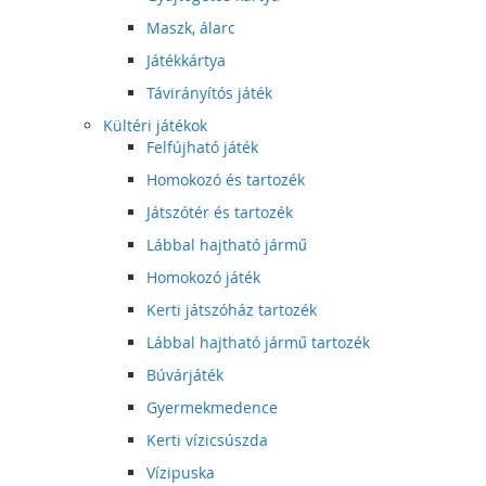
Maszk, álarc
Játékkártya
Távirányítós játék
Kültéri játékok
Felfújható játék
Homokozó és tartozék
Játszótér és tartozék
Lábbal hajtható jármű
Homokozó játék
Kerti játszóház tartozék
Lábbal hajtható jármű tartozék
Búvárjáték
Gyermekmedence
Kerti vízicsúszda
Vízipuska