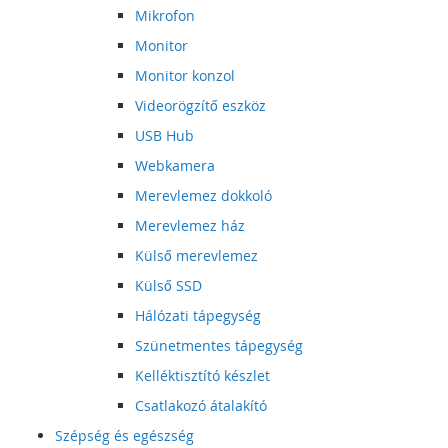
Mikrofon
Monitor
Monitor konzol
Videorögzítő eszköz
USB Hub
Webkamera
Merevlemez dokkoló
Merevlemez ház
Külső merevlemez
Külső SSD
Hálózati tápegység
Szünetmentes tápegység
Kelléktisztító készlet
Csatlakozó átalakító
Szépség és egészség