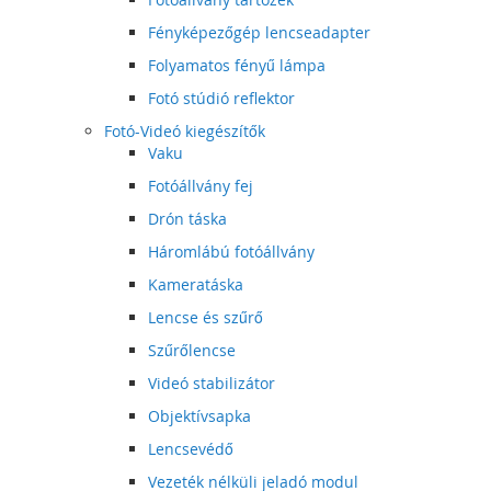
Fényképezőgép lencseadapter
Folyamatos fényű lámpa
Fotó stúdió reflektor
Fotó-Videó kiegészítők
Vaku
Fotóállvány fej
Drón táska
Háromlábú fotóállvány
Kameratáska
Lencse és szűrő
Szűrőlencse
Videó stabilizátor
Objektívsapka
Lencsevédő
Vezeték nélküli jeladó modul