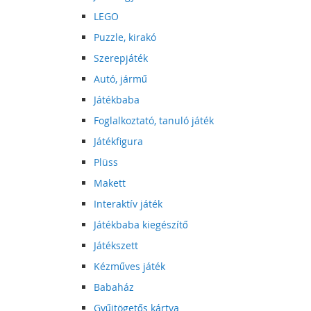
LEGO
Puzzle, kirakó
Szerepjáték
Autó, jármű
Játékbaba
Foglalkoztató, tanuló játék
Játékfigura
Plüss
Makett
Interaktív játék
Játékbaba kiegészítő
Játékszett
Kézműves játék
Babaház
Gyűjtögetős kártya