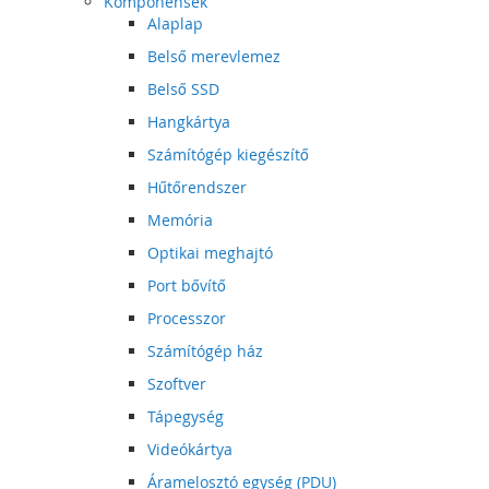
Komponensek
Alaplap
Belső merevlemez
Belső SSD
Hangkártya
Számítógép kiegészítő
Hűtőrendszer
Memória
Optikai meghajtó
Port bővítő
Processzor
Számítógép ház
Szoftver
Tápegység
Videókártya
Áramelosztó egység (PDU)