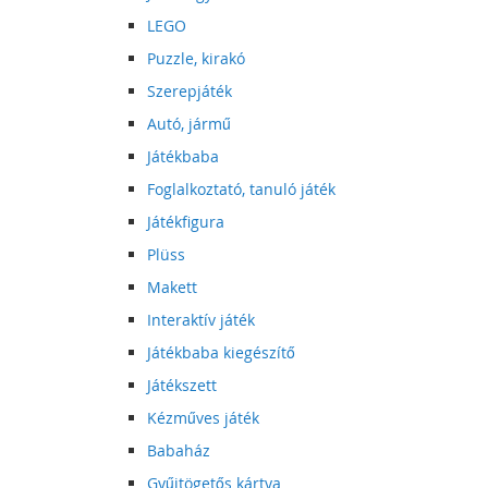
LEGO
Puzzle, kirakó
Szerepjáték
Autó, jármű
Játékbaba
Foglalkoztató, tanuló játék
Játékfigura
Plüss
Makett
Interaktív játék
Játékbaba kiegészítő
Játékszett
Kézműves játék
Babaház
Gyűjtögetős kártya