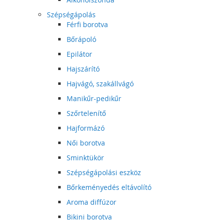
Szépségápolás
Férfi borotva
Bőrápoló
Epilátor
Hajszárító
Hajvágó, szakállvágó
Manikűr-pedikűr
Szőrtelenítő
Hajformázó
Női borotva
Sminktükör
Szépségápolási eszköz
Bőrkeményedés eltávolító
Aroma diffúzor
Bikini borotva