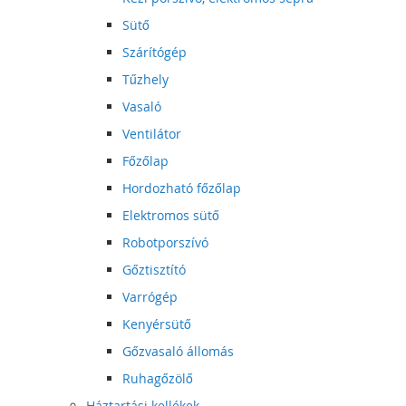
Sütő
Szárítógép
Tűzhely
Vasaló
Ventilátor
Főzőlap
Hordozható főzőlap
Elektromos sütő
Robotporszívó
Gőztisztító
Varrógép
Kenyérsütő
Gőzvasaló állomás
Ruhagőzölő
Háztartási kellékek