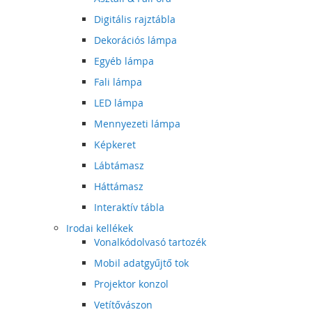
Digitális rajztábla
Dekorációs lámpa
Egyéb lámpa
Fali lámpa
LED lámpa
Mennyezeti lámpa
Képkeret
Lábtámasz
Háttámasz
Interaktív tábla
Irodai kellékek
Vonalkódolvasó tartozék
Mobil adatgyűjtő tok
Projektor konzol
Vetítővászon