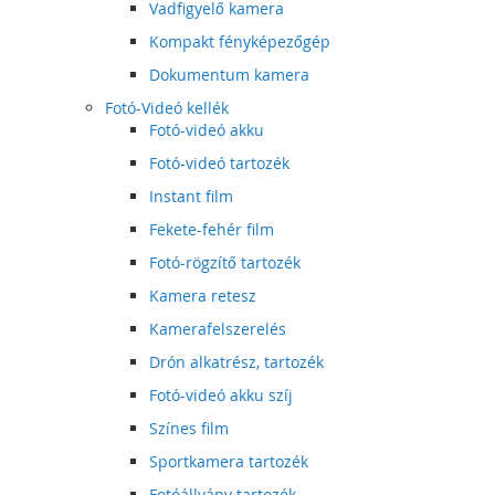
Vadfigyelő kamera
Kompakt fényképezőgép
Dokumentum kamera
Fotó-Videó kellék
Fotó-videó akku
Fotó-videó tartozék
Instant film
Fekete-fehér film
Fotó-rögzítő tartozék
Kamera retesz
Kamerafelszerelés
Drón alkatrész, tartozék
Fotó-videó akku szíj
Színes film
Sportkamera tartozék
Fotóállvány tartozék