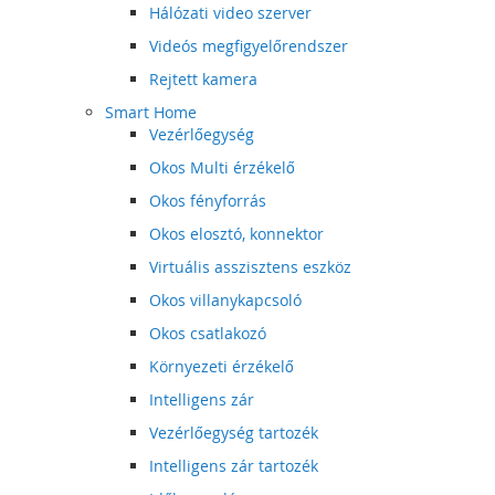
Hálózati video szerver
Videós megfigyelőrendszer
Rejtett kamera
Smart Home
Vezérlőegység
Okos Multi érzékelő
Okos fényforrás
Okos elosztó, konnektor
Virtuális asszisztens eszköz
Okos villanykapcsoló
Okos csatlakozó
Környezeti érzékelő
Intelligens zár
Vezérlőegység tartozék
Intelligens zár tartozék