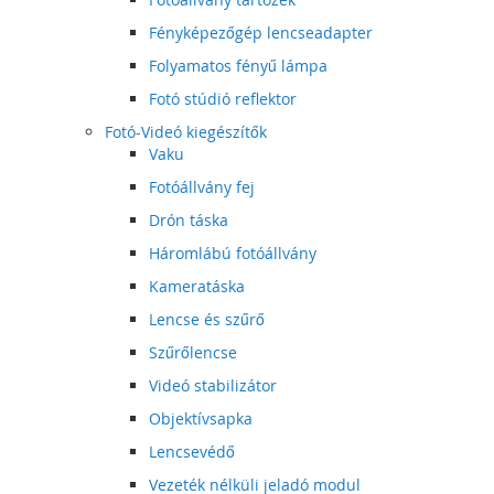
Fényképezőgép lencseadapter
Folyamatos fényű lámpa
Fotó stúdió reflektor
Fotó-Videó kiegészítők
Vaku
Fotóállvány fej
Drón táska
Háromlábú fotóállvány
Kameratáska
Lencse és szűrő
Szűrőlencse
Videó stabilizátor
Objektívsapka
Lencsevédő
Vezeték nélküli jeladó modul