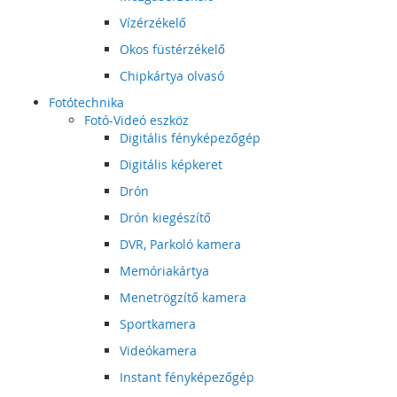
Vízérzékelő
Okos füstérzékelő
Chipkártya olvasó
Fotótechnika
Fotó-Videó eszköz
Digitális fényképezőgép
Digitális képkeret
Drón
Drón kiegészítő
DVR, Parkoló kamera
Memóriakártya
Menetrögzítő kamera
Sportkamera
Videókamera
Instant fényképezőgép