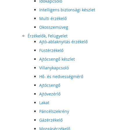
Időkapcsoló
Intelligens biztonsági készlet
Multi érzékelő
Okosszemüveg
Érzékelők, Felügyelet
Ajtó-ablaknyitás érzékelő
Füstérzékelő
Ajtócsengő készlet
Villanykapcsoló
Hő- és nedvességmérő
Ajtócsengő
Ajtóvezérlő
Lakat
Páncélszekrény
Gázérzékelő
Mozgásérzékelő