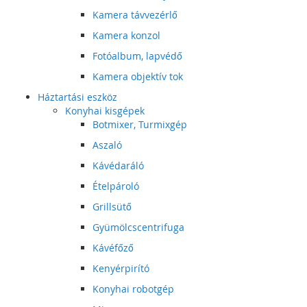
Kamera távvezérlő
Kamera konzol
Fotóalbum, lapvédő
Kamera objektív tok
Háztartási eszköz
Konyhai kisgépek
Botmixer, Turmixgép
Aszaló
Kávédaráló
Ételpároló
Grillsütő
Gyümölcscentrifuga
Kávéfőző
Kenyérpirító
Konyhai robotgép