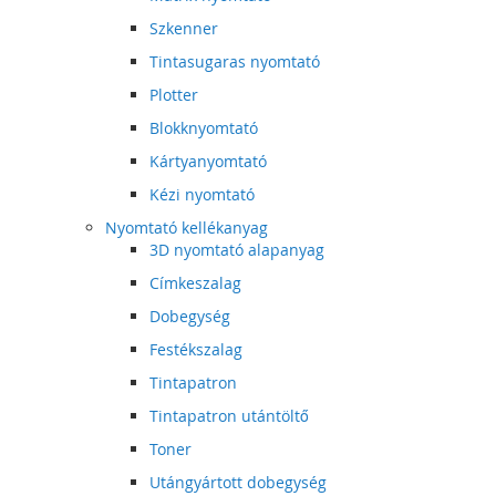
Szkenner
Tintasugaras nyomtató
Plotter
Blokknyomtató
Kártyanyomtató
Kézi nyomtató
Nyomtató kellékanyag
3D nyomtató alapanyag
Címkeszalag
Dobegység
Festékszalag
Tintapatron
Tintapatron utántöltő
Toner
Utángyártott dobegység