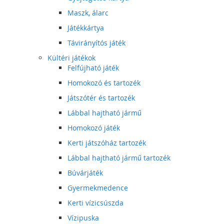
Maszk, álarc
Játékkártya
Távirányítós játék
Kültéri játékok
Felfújható játék
Homokozó és tartozék
Játszótér és tartozék
Lábbal hajtható jármű
Homokozó játék
Kerti játszóház tartozék
Lábbal hajtható jármű tartozék
Búvárjáték
Gyermekmedence
Kerti vízicsúszda
Vízipuska