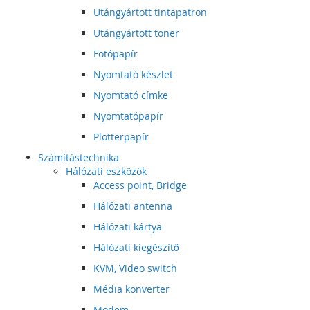
Utángyártott tintapatron
Utángyártott toner
Fotópapír
Nyomtató készlet
Nyomtató címke
Nyomtatópapír
Plotterpapír
Számítástechnika
Hálózati eszközök
Access point, Bridge
Hálózati antenna
Hálózati kártya
Hálózati kiegészítő
KVM, Video switch
Média konverter
Modem