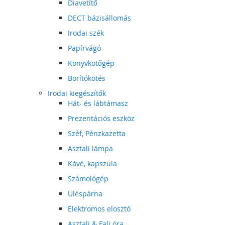
Diavetítő
DECT bázisállomás
Irodai szék
Papírvágó
Könyvkötőgép
Borítókötés
Irodai kiegészítők
Hát- és lábtámasz
Prezentációs eszköz
Széf, Pénzkazetta
Asztali lámpa
Kávé, kapszula
Számológép
Üléspárna
Elektromos elosztó
Asztali & Fali óra