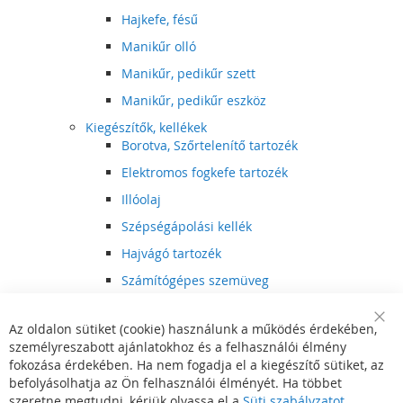
Hajkefe, fésű
Manikűr olló
Manikűr, pedikűr szett
Manikűr, pedikűr eszköz
Kiegészítők, kellékek
Borotva, Szőrtelenítő tartozék
Elektromos fogkefe tartozék
Illóolaj
Szépségápolási kellék
Hajvágó tartozék
Számítógépes szemüveg
Egészségápolási kellék
Az oldalon sütiket (cookie) használunk a működés érdekében,
Hajvágó kiegészítő
Clo
személyreszabott ajánlatokhoz és a felhasználói élmény
Coo
Szórakoztató elektronika
Bar
fokozása érdekében. Ha nem fogadja el a kiegészítő sütiket, az
Multimédia
befolyásolhatja az Ön felhasználói élményét. Ha többet
DVD, BluRay lejátszó
szeretne megtudni, kérjük olvassa el a
Süti szabályzatot