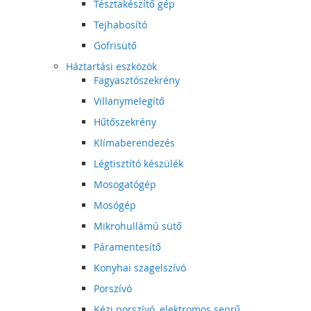
Tésztakészítő gép
Tejhabosító
Gofrisütő
Háztartási eszközök
Fagyasztószekrény
Villanymelegítő
Hűtőszekrény
Klímaberendezés
Légtisztító készülék
Mosogatógép
Mosógép
Mikrohullámú sütő
Páramentesítő
Konyhai szagelszívó
Porszívó
Kézi porszívó, elektromos seprű