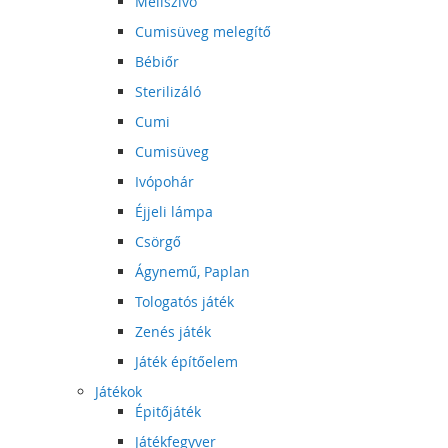
Mellszívó
Cumisüveg melegítő
Bébiőr
Sterilizáló
Cumi
Cumisüveg
Ivópohár
Éjjeli lámpa
Csörgő
Ágynemű, Paplan
Tologatós játék
Zenés játék
Játék építőelem
Játékok
Épitőjáték
Játékfegyver