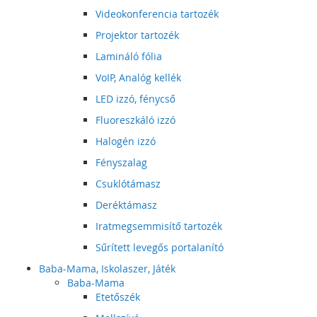
Videokonferencia tartozék
Projektor tartozék
Lamináló fólia
VoIP, Analóg kellék
LED izzó, fénycső
Fluoreszkáló izzó
Halogén izzó
Fényszalag
Csuklótámasz
Deréktámasz
Iratmegsemmisítő tartozék
Sűrített levegős portalanító
Baba-Mama, Iskolaszer, Játék
Baba-Mama
Etetőszék