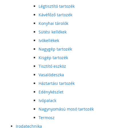
Légtisztító tartozék
Kávéfőző tartozék
Konyhai tárolók
Sütési kellékek
Ivókellékek
Nagygép tartozék
Kisgép tartozék
Tisztító eszköz
Vasalódeszka
Háztartási tartozék
Edénykészlet
Ivópalack
Nagynyomású mosó tartozék
Termosz
Irodatechnika