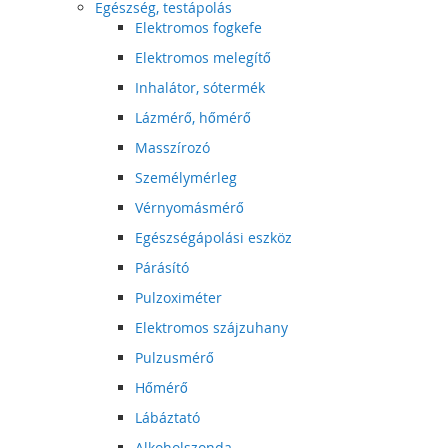
Egészség, testápolás
Elektromos fogkefe
Elektromos melegítő
Inhalátor, sótermék
Lázmérő, hőmérő
Masszírozó
Személymérleg
Vérnyomásmérő
Egészségápolási eszköz
Párásító
Pulzoximéter
Elektromos szájzuhany
Pulzusmérő
Hőmérő
Lábáztató
Alkoholszonda