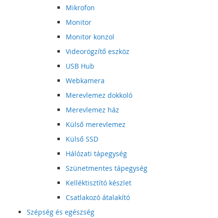
Mikrofon
Monitor
Monitor konzol
Videorögzítő eszköz
USB Hub
Webkamera
Merevlemez dokkoló
Merevlemez ház
Külső merevlemez
Külső SSD
Hálózati tápegység
Szünetmentes tápegység
Kelléktisztító készlet
Csatlakozó átalakító
Szépség és egészség