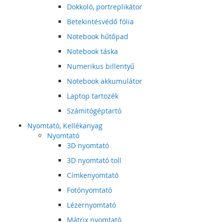
Dokkoló, portreplikátor
Betekintésvédő fólia
Notebook hűtőpad
Notebook táska
Numerikus billentyű
Notebook akkumulátor
Laptop tartozék
Számitógéptartó
Nyomtató, Kellékanyag
Nyomtató
3D nyomtató
3D nyomtató toll
Címkenyomtató
Fotónyomtató
Lézernyomtató
Mátrix nyomtató