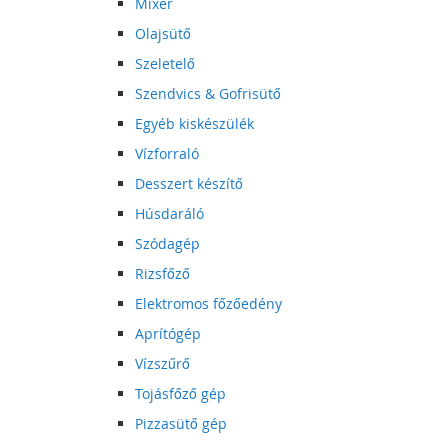
Mixer
Olajsütő
Szeletelő
Szendvics & Gofrisütő
Egyéb kiskészülék
Vízforraló
Desszert készítő
Húsdaráló
Szódagép
Rizsfőző
Elektromos főzőedény
Aprítógép
Vízszűrő
Tojásfőző gép
Pizzasütő gép