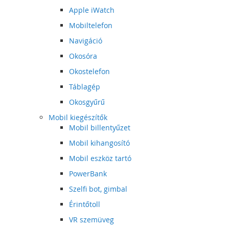
Apple iWatch
Mobiltelefon
Navigáció
Okosóra
Okostelefon
Táblagép
Okosgyűrű
Mobil kiegészítők
Mobil billentyűzet
Mobil kihangosító
Mobil eszköz tartó
PowerBank
Szelfi bot, gimbal
Érintőtoll
VR szemüveg