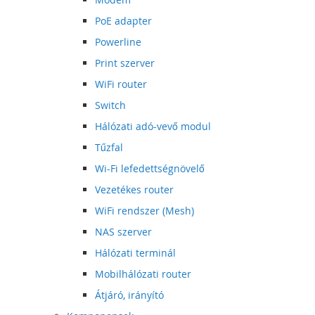
PoE adapter
Powerline
Print szerver
WiFi router
Switch
Hálózati adó-vevő modul
Tűzfal
Wi-Fi lefedettségnövelő
Vezetékes router
WiFi rendszer (Mesh)
NAS szerver
Hálózati terminál
Mobilhálózati router
Átjáró, irányító