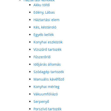
Akku töltő
Edény, Lábas
Háztartási elem
Kés, késtároló
Egyéb kellék
Konyhai eszközök
Vízszűrő tartozék
Fűszerőrlő
Időjárás állomás
Szódagép tartozék
Manuális kávéfőző
Konyhai mérleg
Vákuumfóliázó
Serpenyő
Porszívó tartozék