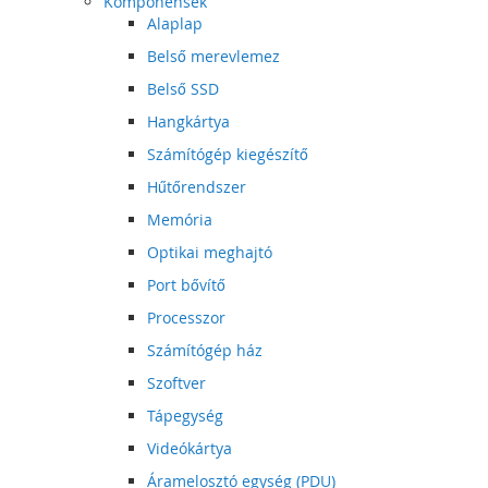
Komponensek
Alaplap
Belső merevlemez
Belső SSD
Hangkártya
Számítógép kiegészítő
Hűtőrendszer
Memória
Optikai meghajtó
Port bővítő
Processzor
Számítógép ház
Szoftver
Tápegység
Videókártya
Áramelosztó egység (PDU)