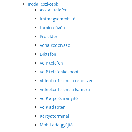
Irodai eszközök
Asztali telefon
Iratmegsemmisítő
Laminálógép
Projektor
Vonalkódolvasó
Diktafon
VoIP telefon
VoIP telefonközpont
Videokonferencia rendszer
Videokonferencia kamera
VoIP átjáró, irányító
VoIP adapter
Kártyaterminál
Mobil adatgyűjtő