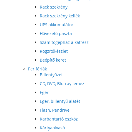
Rack szekrény
Rack szekrény kellék
UPS akkumulátor
Hővezető paszta
Számítógépház alkatrész
Rögzítőkészlet
Beépítő keret
Perifériák
Billentyűzet
CD, DVD, Blu-ray lemez
Egér
Egér, billentyű alátét
Flash, Pendrive
Karbantartó eszköz
Kártyaolvasó