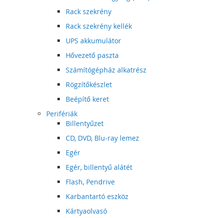
Rack szekrény
Rack szekrény kellék
UPS akkumulátor
Hővezető paszta
Számítógépház alkatrész
Rögzítőkészlet
Beépítő keret
Perifériák
Billentyűzet
CD, DVD, Blu-ray lemez
Egér
Egér, billentyű alátét
Flash, Pendrive
Karbantartó eszköz
Kártyaolvasó