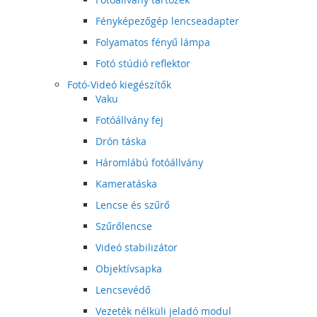
Fényképezőgép lencseadapter
Folyamatos fényű lámpa
Fotó stúdió reflektor
Fotó-Videó kiegészítők
Vaku
Fotóállvány fej
Drón táska
Háromlábú fotóállvány
Kameratáska
Lencse és szűrő
Szűrőlencse
Videó stabilizátor
Objektívsapka
Lencsevédő
Vezeték nélküli jeladó modul