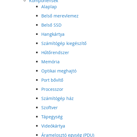
Komponensek
Alaplap
Belső merevlemez
Belső SSD
Hangkártya
Számítógép kiegészítő
Hűtőrendszer
Memória
Optikai meghajtó
Port bővítő
Processzor
Számítógép ház
Szoftver
Tápegység
Videókártya
Áramelosztó egység (PDU)