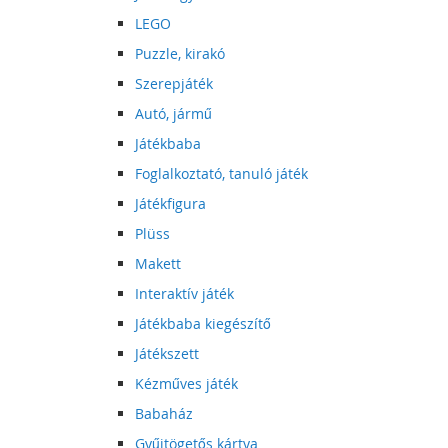
LEGO
Puzzle, kirakó
Szerepjáték
Autó, jármű
Játékbaba
Foglalkoztató, tanuló játék
Játékfigura
Plüss
Makett
Interaktív játék
Játékbaba kiegészítő
Játékszett
Kézműves játék
Babaház
Gyűjtögetős kártya