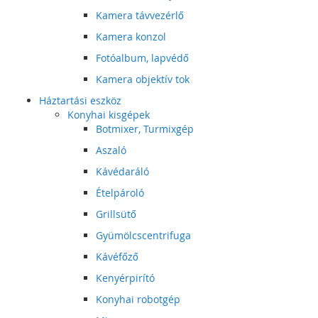
Kamera távvezérlő
Kamera konzol
Fotóalbum, lapvédő
Kamera objektív tok
Háztartási eszköz
Konyhai kisgépek
Botmixer, Turmixgép
Aszaló
Kávédaráló
Ételpároló
Grillsütő
Gyümölcscentrifuga
Kávéfőző
Kenyérpirító
Konyhai robotgép