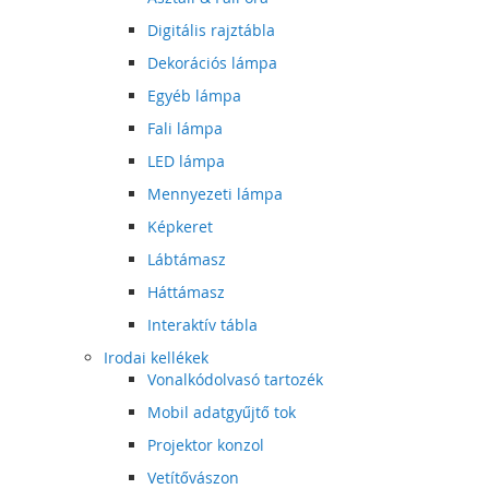
Digitális rajztábla
Dekorációs lámpa
Egyéb lámpa
Fali lámpa
LED lámpa
Mennyezeti lámpa
Képkeret
Lábtámasz
Háttámasz
Interaktív tábla
Irodai kellékek
Vonalkódolvasó tartozék
Mobil adatgyűjtő tok
Projektor konzol
Vetítővászon