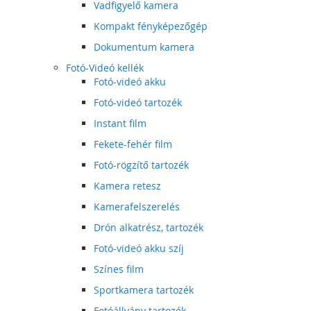
Vadfigyelő kamera
Kompakt fényképezőgép
Dokumentum kamera
Fotó-Videó kellék
Fotó-videó akku
Fotó-videó tartozék
Instant film
Fekete-fehér film
Fotó-rögzítő tartozék
Kamera retesz
Kamerafelszerelés
Drón alkatrész, tartozék
Fotó-videó akku szíj
Színes film
Sportkamera tartozék
Fotóállvány tartozék