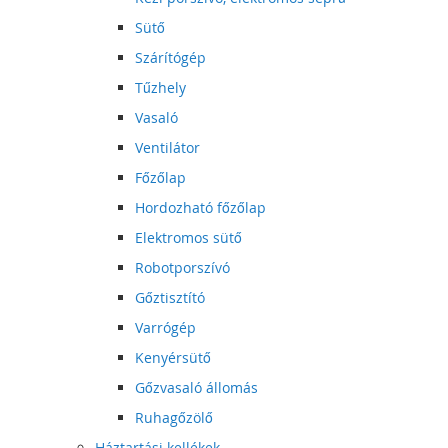
Sütő
Szárítógép
Tűzhely
Vasaló
Ventilátor
Főzőlap
Hordozható főzőlap
Elektromos sütő
Robotporszívó
Gőztisztító
Varrógép
Kenyérsütő
Gőzvasaló állomás
Ruhagőzölő
Háztartási kellékek