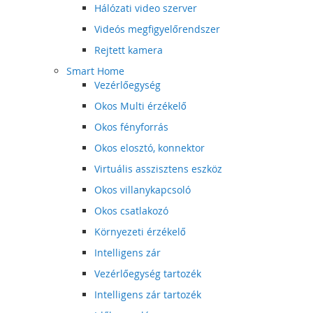
Hálózati video szerver
Videós megfigyelőrendszer
Rejtett kamera
Smart Home
Vezérlőegység
Okos Multi érzékelő
Okos fényforrás
Okos elosztó, konnektor
Virtuális asszisztens eszköz
Okos villanykapcsoló
Okos csatlakozó
Környezeti érzékelő
Intelligens zár
Vezérlőegység tartozék
Intelligens zár tartozék