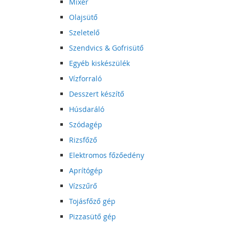
Mixer
Olajsütő
Szeletelő
Szendvics & Gofrisütő
Egyéb kiskészülék
Vízforraló
Desszert készítő
Húsdaráló
Szódagép
Rizsfőző
Elektromos főzőedény
Aprítógép
Vízszűrő
Tojásfőző gép
Pizzasütő gép