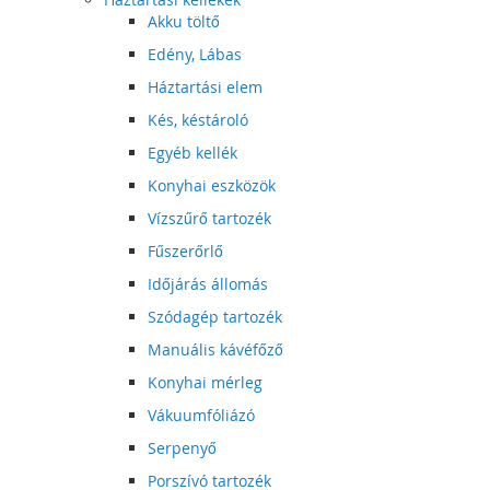
Akku töltő
Edény, Lábas
Háztartási elem
Kés, késtároló
Egyéb kellék
Konyhai eszközök
Vízszűrő tartozék
Fűszerőrlő
Időjárás állomás
Szódagép tartozék
Manuális kávéfőző
Konyhai mérleg
Vákuumfóliázó
Serpenyő
Porszívó tartozék