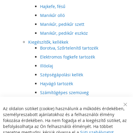
Hajkefe, fésű
Manikűr olló
Manikűr, pedikűr szett
Manikűr, pedikűr eszköz
Kiegészítők, kellékek
Borotva, Szőrtelenítő tartozék
Elektromos fogkefe tartozék
Illóolaj
Szépségápolási kellék
Hajvágó tartozék
Számítógépes szemüveg
Egészségápolási kellék
Az oldalon sütiket (cookie) használunk a működés érdekében,
Hajvágó kiegészítő
Clo
személyreszabott ajánlatokhoz és a felhasználói élmény
Coo
Szórakoztató elektronika
Bar
fokozása érdekében. Ha nem fogadja el a kiegészítő sütiket, az
Multimédia
befolyásolhatja az Ön felhasználói élményét. Ha többet
DVD, BluRay lejátszó
szeretne megtudni, kérjük olvassa el a
Süti szabályzatot