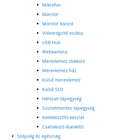
Mikrofon
Monitor
Monitor konzol
Videorögzítő eszköz
USB Hub
Webkamera
Merevlemez dokkoló
Merevlemez ház
Külső merevlemez
Külső SSD
Hálózati tápegység
Szünetmentes tápegység
Kelléktisztító készlet
Csatlakozó átalakító
Szépség és egészség