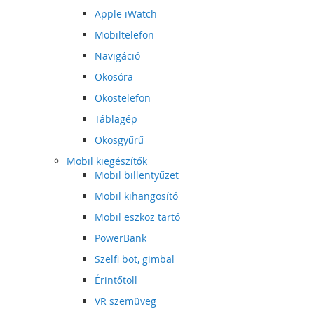
Apple iWatch
Mobiltelefon
Navigáció
Okosóra
Okostelefon
Táblagép
Okosgyűrű
Mobil kiegészítők
Mobil billentyűzet
Mobil kihangosító
Mobil eszköz tartó
PowerBank
Szelfi bot, gimbal
Érintőtoll
VR szemüveg