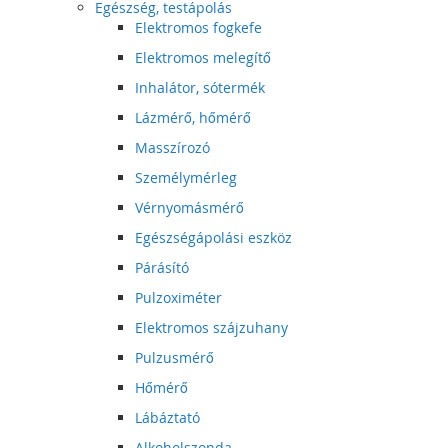
Egészség, testápolás
Elektromos fogkefe
Elektromos melegítő
Inhalátor, sótermék
Lázmérő, hőmérő
Masszírozó
Személymérleg
Vérnyomásmérő
Egészségápolási eszköz
Párásító
Pulzoximéter
Elektromos szájzuhany
Pulzusmérő
Hőmérő
Lábáztató
Alkoholszonda