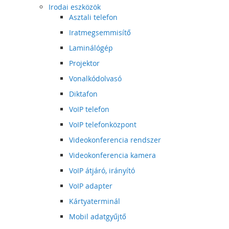
Irodai eszközök
Asztali telefon
Iratmegsemmisítő
Laminálógép
Projektor
Vonalkódolvasó
Diktafon
VoIP telefon
VoIP telefonközpont
Videokonferencia rendszer
Videokonferencia kamera
VoIP átjáró, irányító
VoIP adapter
Kártyaterminál
Mobil adatgyűjtő