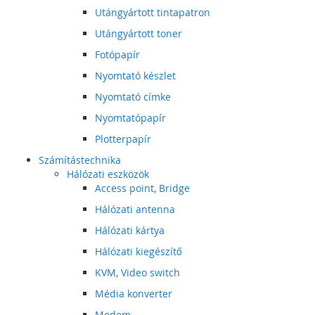
Utángyártott tintapatron
Utángyártott toner
Fotópapír
Nyomtató készlet
Nyomtató címke
Nyomtatópapír
Plotterpapír
Számítástechnika
Hálózati eszközök
Access point, Bridge
Hálózati antenna
Hálózati kártya
Hálózati kiegészítő
KVM, Video switch
Média konverter
Modem