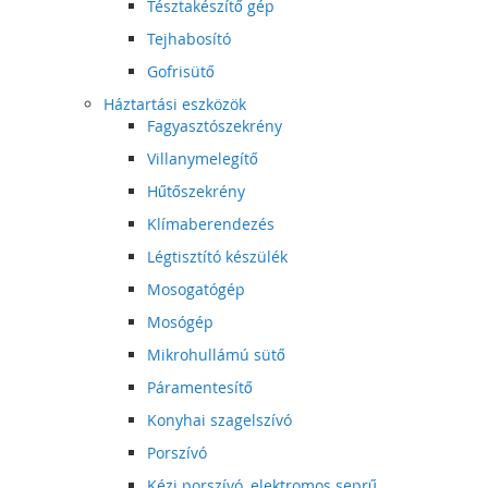
Tésztakészítő gép
Tejhabosító
Gofrisütő
Háztartási eszközök
Fagyasztószekrény
Villanymelegítő
Hűtőszekrény
Klímaberendezés
Légtisztító készülék
Mosogatógép
Mosógép
Mikrohullámú sütő
Páramentesítő
Konyhai szagelszívó
Porszívó
Kézi porszívó, elektromos seprű