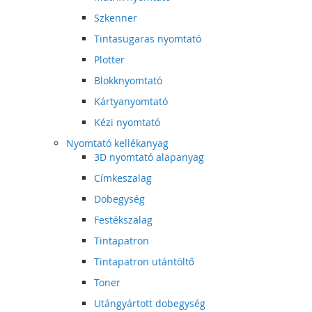
Szkenner
Tintasugaras nyomtató
Plotter
Blokknyomtató
Kártyanyomtató
Kézi nyomtató
Nyomtató kellékanyag
3D nyomtató alapanyag
Címkeszalag
Dobegység
Festékszalag
Tintapatron
Tintapatron utántöltő
Toner
Utángyártott dobegység