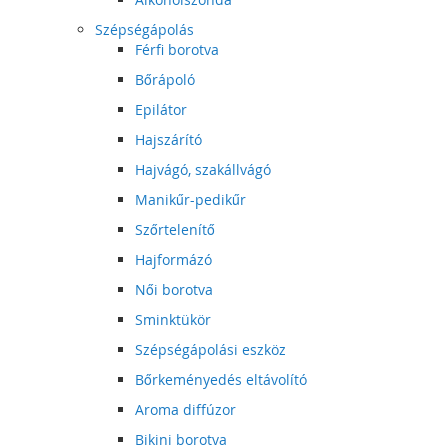
Szépségápolás
Férfi borotva
Bőrápoló
Epilátor
Hajszárító
Hajvágó, szakállvágó
Manikűr-pedikűr
Szőrtelenítő
Hajformázó
Női borotva
Sminktükör
Szépségápolási eszköz
Bőrkeményedés eltávolító
Aroma diffúzor
Bikini borotva