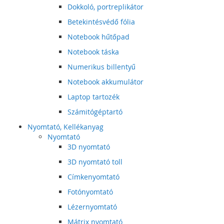
Dokkoló, portreplikátor
Betekintésvédő fólia
Notebook hűtőpad
Notebook táska
Numerikus billentyű
Notebook akkumulátor
Laptop tartozék
Számitógéptartó
Nyomtató, Kellékanyag
Nyomtató
3D nyomtató
3D nyomtató toll
Címkenyomtató
Fotónyomtató
Lézernyomtató
Mátrix nyomtató