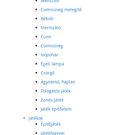
Mellszívó
Cumisüveg melegítő
Bébiőr
Sterilizáló
Cumi
Cumisüveg
Ivópohár
Éjjeli lámpa
Csörgő
Ágynemű, Paplan
Tologatós játék
Zenés játék
Játék építőelem
Játékok
Épitőjáték
Játékfegyver