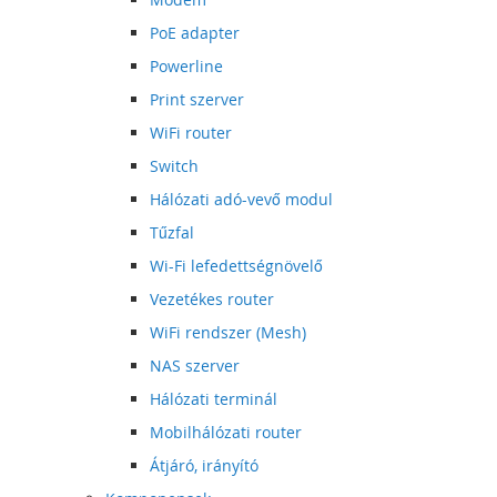
PoE adapter
Powerline
Print szerver
WiFi router
Switch
Hálózati adó-vevő modul
Tűzfal
Wi-Fi lefedettségnövelő
Vezetékes router
WiFi rendszer (Mesh)
NAS szerver
Hálózati terminál
Mobilhálózati router
Átjáró, irányító