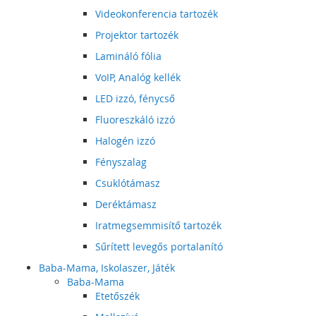
Videokonferencia tartozék
Projektor tartozék
Lamináló fólia
VoIP, Analóg kellék
LED izzó, fénycső
Fluoreszkáló izzó
Halogén izzó
Fényszalag
Csuklótámasz
Deréktámasz
Iratmegsemmisítő tartozék
Sűrített levegős portalanító
Baba-Mama, Iskolaszer, Játék
Baba-Mama
Etetőszék