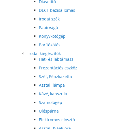
Diavetítő
DECT bázisállomás
Irodai szék
Papírvágó
Könyvkötőgép
Borítókötés
Irodai kiegészítők
Hát- és lábtámasz
Prezentációs eszköz
Széf, Pénzkazetta
Asztali lámpa
Kávé, kapszula
Számológép
Üléspárna
Elektromos elosztó
Asztali & Fali óra