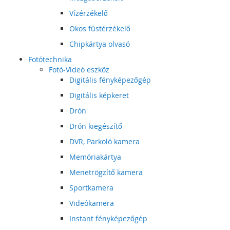
Vízérzékelő
Okos füstérzékelő
Chipkártya olvasó
Fotótechnika
Fotó-Videó eszköz
Digitális fényképezőgép
Digitális képkeret
Drón
Drón kiegészítő
DVR, Parkoló kamera
Memóriakártya
Menetrögzítő kamera
Sportkamera
Videókamera
Instant fényképezőgép