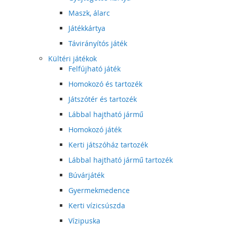
Maszk, álarc
Játékkártya
Távirányítós játék
Kültéri játékok
Felfújható játék
Homokozó és tartozék
Játszótér és tartozék
Lábbal hajtható jármű
Homokozó játék
Kerti játszóház tartozék
Lábbal hajtható jármű tartozék
Búvárjáték
Gyermekmedence
Kerti vízicsúszda
Vízipuska