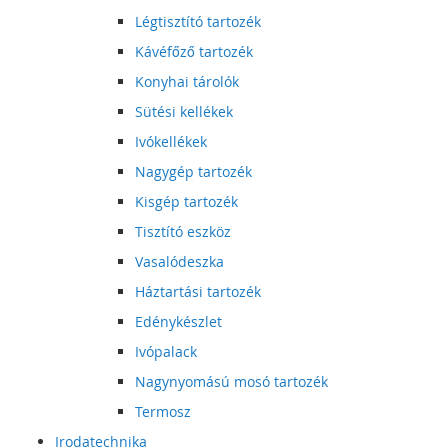
Légtisztító tartozék
Kávéfőző tartozék
Konyhai tárolók
Sütési kellékek
Ivókellékek
Nagygép tartozék
Kisgép tartozék
Tisztító eszköz
Vasalódeszka
Háztartási tartozék
Edénykészlet
Ivópalack
Nagynyomású mosó tartozék
Termosz
Irodatechnika