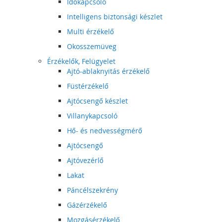
Időkapcsoló
Intelligens biztonsági készlet
Multi érzékelő
Okosszemüveg
Érzékelők, Felügyelet
Ajtó-ablaknyitás érzékelő
Füstérzékelő
Ajtócsengő készlet
Villanykapcsoló
Hő- és nedvességmérő
Ajtócsengő
Ajtóvezérlő
Lakat
Páncélszekrény
Gázérzékelő
Mozgásérzékelő