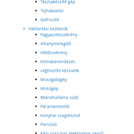
Tésztakészítő gép
Tejhabosító
Gofrisütő
Háztartási eszközök
Fagyasztószekrény
Villanymelegítő
Hűtőszekrény
Klímaberendezés
Légtisztító készülék
Mosogatógép
Mosógép
Mikrohullámú sütő
Páramentesítő
Konyhai szagelszívó
Porszívó
Kézi porszívó, elektromos seprű