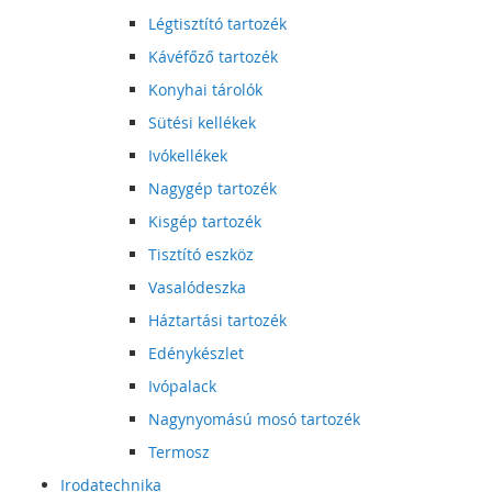
Légtisztító tartozék
Kávéfőző tartozék
Konyhai tárolók
Sütési kellékek
Ivókellékek
Nagygép tartozék
Kisgép tartozék
Tisztító eszköz
Vasalódeszka
Háztartási tartozék
Edénykészlet
Ivópalack
Nagynyomású mosó tartozék
Termosz
Irodatechnika