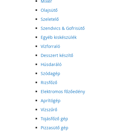
Mixer
Olajsütő
Szeletelő
Szendvics & Gofrisütő
Egyéb kiskészülék
Vízforraló
Desszert készítő
Húsdaráló
Szódagép
Rizsfőző
Elektromos főzőedény
Aprítógép
Vízszűrő
Tojásfőző gép
Pizzasütő gép