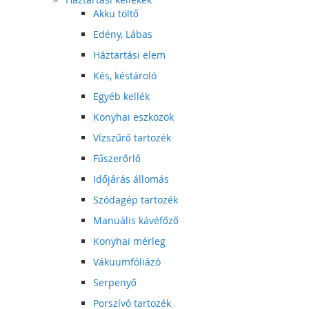
Akku töltő
Edény, Lábas
Háztartási elem
Kés, késtároló
Egyéb kellék
Konyhai eszközök
Vízszűrő tartozék
Fűszerőrlő
Időjárás állomás
Szódagép tartozék
Manuális kávéfőző
Konyhai mérleg
Vákuumfóliázó
Serpenyő
Porszívó tartozék