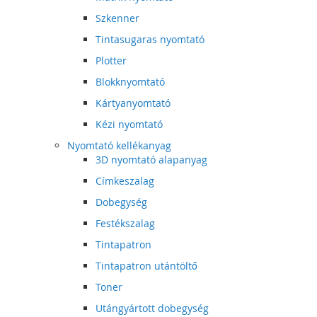
Szkenner
Tintasugaras nyomtató
Plotter
Blokknyomtató
Kártyanyomtató
Kézi nyomtató
Nyomtató kellékanyag
3D nyomtató alapanyag
Címkeszalag
Dobegység
Festékszalag
Tintapatron
Tintapatron utántöltő
Toner
Utángyártott dobegység