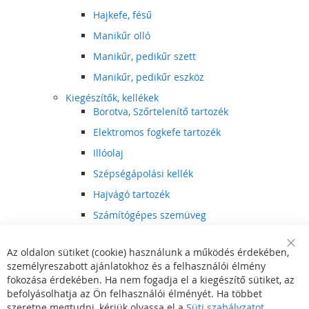
Hajkefe, fésű
Manikűr olló
Manikűr, pedikűr szett
Manikűr, pedikűr eszköz
Kiegészítők, kellékek
Borotva, Szőrtelenítő tartozék
Elektromos fogkefe tartozék
Illóolaj
Szépségápolási kellék
Hajvágó tartozék
Számítógépes szemüveg
Egészségápolási kellék
Az oldalon sütiket (cookie) használunk a működés érdekében,
Hajvágó kiegészítő
Clo
személyreszabott ajánlatokhoz és a felhasználói élmény
Coo
Szórakoztató elektronika
Bar
fokozása érdekében. Ha nem fogadja el a kiegészítő sütiket, az
Multimédia
befolyásolhatja az Ön felhasználói élményét. Ha többet
DVD, BluRay lejátszó
szeretne megtudni, kérjük olvassa el a
Süti szabályzatot