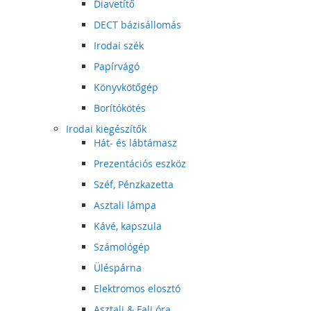
Diavetítő
DECT bázisállomás
Irodai szék
Papírvágó
Könyvkötőgép
Borítókötés
Irodai kiegészítők
Hát- és lábtámasz
Prezentációs eszköz
Széf, Pénzkazetta
Asztali lámpa
Kávé, kapszula
Számológép
Üléspárna
Elektromos elosztó
Asztali & Fali óra