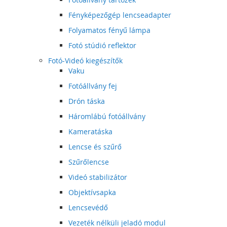
Fényképezőgép lencseadapter
Folyamatos fényű lámpa
Fotó stúdió reflektor
Fotó-Videó kiegészítők
Vaku
Fotóállvány fej
Drón táska
Háromlábú fotóállvány
Kameratáska
Lencse és szűrő
Szűrőlencse
Videó stabilizátor
Objektívsapka
Lencsevédő
Vezeték nélküli jeladó modul