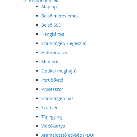
Komponensek
Alaplap
Belső merevlemez
Belső SSD
Hangkártya
Számítógép kiegészítő
Hűtőrendszer
Memória
Optikai meghajtó
Port bővítő
Processzor
Számítógép ház
Szoftver
Tápegység
Videókártya
Áramelosztó egység (PDU)