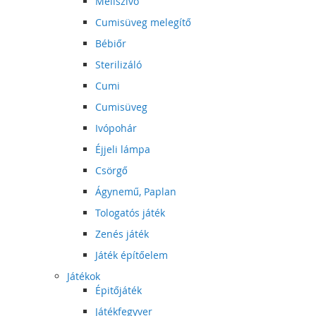
Mellszívó
Cumisüveg melegítő
Bébiőr
Sterilizáló
Cumi
Cumisüveg
Ivópohár
Éjjeli lámpa
Csörgő
Ágynemű, Paplan
Tologatós játék
Zenés játék
Játék építőelem
Játékok
Épitőjáték
Játékfegyver