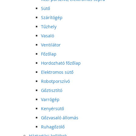
Sütő
Szárítógép
Tűzhely
Vasaló
Ventilátor
Főzőlap
Hordozható főzőlap
Elektromos sütő
Robotporszívó
Gőztisztító
Varrógép
Kenyérsütő
Gőzvasaló állomás
Ruhagőzölő
Háztartási kellékek