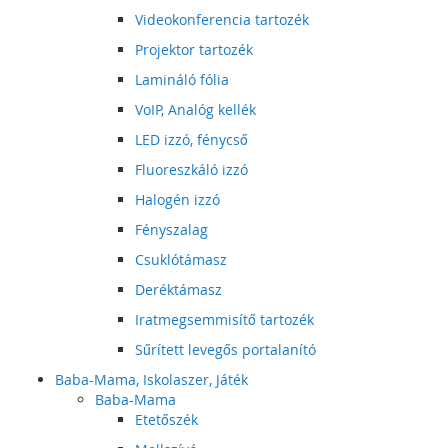
Videokonferencia tartozék
Projektor tartozék
Lamináló fólia
VoIP, Analóg kellék
LED izzó, fénycső
Fluoreszkáló izzó
Halogén izzó
Fényszalag
Csuklótámasz
Deréktámasz
Iratmegsemmisítő tartozék
Sűrített levegős portalanító
Baba-Mama, Iskolaszer, Játék
Baba-Mama
Etetőszék