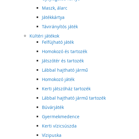
Maszk, álarc
Játékkártya
Távirányítós játék
Kültéri játékok
Felfújható játék
Homokozó és tartozék
Játszótér és tartozék
Lábbal hajtható jármű
Homokozó játék
Kerti játszóház tartozék
Lábbal hajtható jármű tartozék
Búvárjáték
Gyermekmedence
Kerti vízicsúszda
Vízipuska