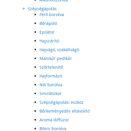
Szépségápolás
Férfi borotva
Bőrápoló
Epilátor
Hajszárító
Hajvágó, szakállvágó
Manikűr-pedikűr
Szőrtelenítő
Hajformázó
Női borotva
Sminktükör
Szépségápolási eszköz
Bőrkeményedés eltávolító
Aroma diffúzor
Bikini borotva