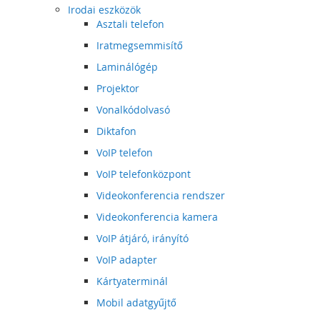
Irodai eszközök
Asztali telefon
Iratmegsemmisítő
Laminálógép
Projektor
Vonalkódolvasó
Diktafon
VoIP telefon
VoIP telefonközpont
Videokonferencia rendszer
Videokonferencia kamera
VoIP átjáró, irányító
VoIP adapter
Kártyaterminál
Mobil adatgyűjtő