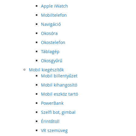
Apple iWatch
Mobiltelefon
Navigáció
Okosóra
Okostelefon
Táblagép
Okosgyűrű
Mobil kiegészítők
Mobil billentyűzet
Mobil kihangosító
Mobil eszköz tartó
PowerBank
Szelfi bot, gimbal
Érintőtoll
VR szemüveg