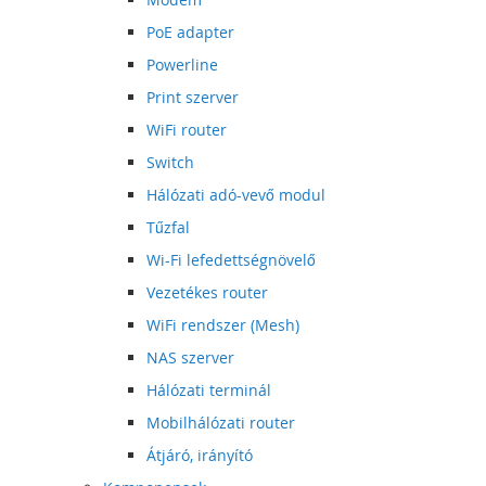
PoE adapter
Powerline
Print szerver
WiFi router
Switch
Hálózati adó-vevő modul
Tűzfal
Wi-Fi lefedettségnövelő
Vezetékes router
WiFi rendszer (Mesh)
NAS szerver
Hálózati terminál
Mobilhálózati router
Átjáró, irányító