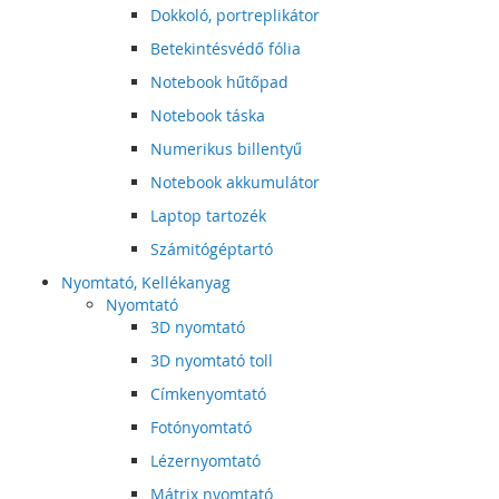
Dokkoló, portreplikátor
Betekintésvédő fólia
Notebook hűtőpad
Notebook táska
Numerikus billentyű
Notebook akkumulátor
Laptop tartozék
Számitógéptartó
Nyomtató, Kellékanyag
Nyomtató
3D nyomtató
3D nyomtató toll
Címkenyomtató
Fotónyomtató
Lézernyomtató
Mátrix nyomtató