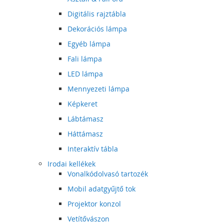
Digitális rajztábla
Dekorációs lámpa
Egyéb lámpa
Fali lámpa
LED lámpa
Mennyezeti lámpa
Képkeret
Lábtámasz
Háttámasz
Interaktív tábla
Irodai kellékek
Vonalkódolvasó tartozék
Mobil adatgyűjtő tok
Projektor konzol
Vetítővászon