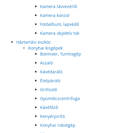
Kamera távvezérlő
Kamera konzol
Fotóalbum, lapvédő
Kamera objektív tok
Háztartási eszköz
Konyhai kisgépek
Botmixer, Turmixgép
Aszaló
Kávédaráló
Ételpároló
Grillsütő
Gyümölcscentrifuga
Kávéfőző
Kenyérpirító
Konyhai robotgép