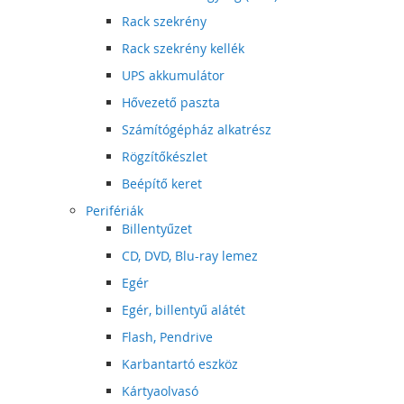
Rack szekrény
Rack szekrény kellék
UPS akkumulátor
Hővezető paszta
Számítógépház alkatrész
Rögzítőkészlet
Beépítő keret
Perifériák
Billentyűzet
CD, DVD, Blu-ray lemez
Egér
Egér, billentyű alátét
Flash, Pendrive
Karbantartó eszköz
Kártyaolvasó