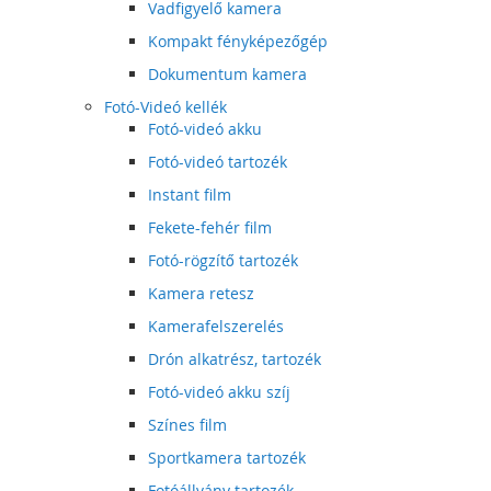
Vadfigyelő kamera
Kompakt fényképezőgép
Dokumentum kamera
Fotó-Videó kellék
Fotó-videó akku
Fotó-videó tartozék
Instant film
Fekete-fehér film
Fotó-rögzítő tartozék
Kamera retesz
Kamerafelszerelés
Drón alkatrész, tartozék
Fotó-videó akku szíj
Színes film
Sportkamera tartozék
Fotóállvány tartozék