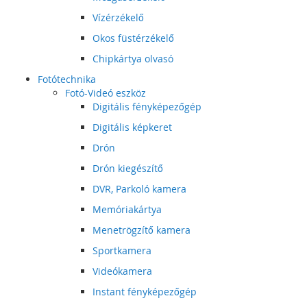
Vízérzékelő
Okos füstérzékelő
Chipkártya olvasó
Fotótechnika
Fotó-Videó eszköz
Digitális fényképezőgép
Digitális képkeret
Drón
Drón kiegészítő
DVR, Parkoló kamera
Memóriakártya
Menetrögzítő kamera
Sportkamera
Videókamera
Instant fényképezőgép