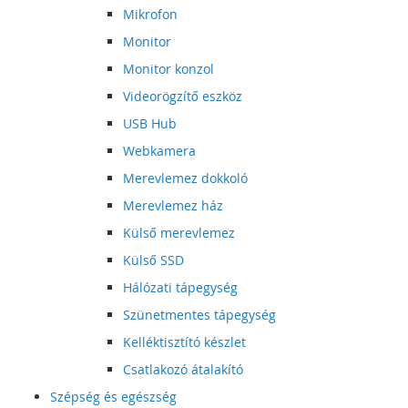
Mikrofon
Monitor
Monitor konzol
Videorögzítő eszköz
USB Hub
Webkamera
Merevlemez dokkoló
Merevlemez ház
Külső merevlemez
Külső SSD
Hálózati tápegység
Szünetmentes tápegység
Kelléktisztító készlet
Csatlakozó átalakító
Szépség és egészség