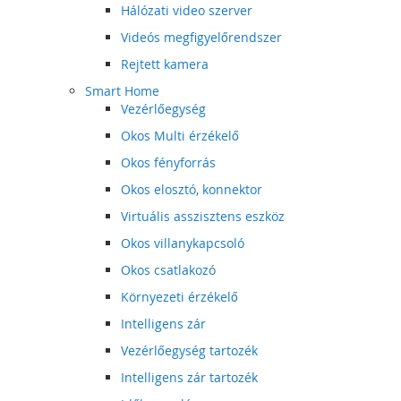
Hálózati video szerver
Videós megfigyelőrendszer
Rejtett kamera
Smart Home
Vezérlőegység
Okos Multi érzékelő
Okos fényforrás
Okos elosztó, konnektor
Virtuális asszisztens eszköz
Okos villanykapcsoló
Okos csatlakozó
Környezeti érzékelő
Intelligens zár
Vezérlőegység tartozék
Intelligens zár tartozék