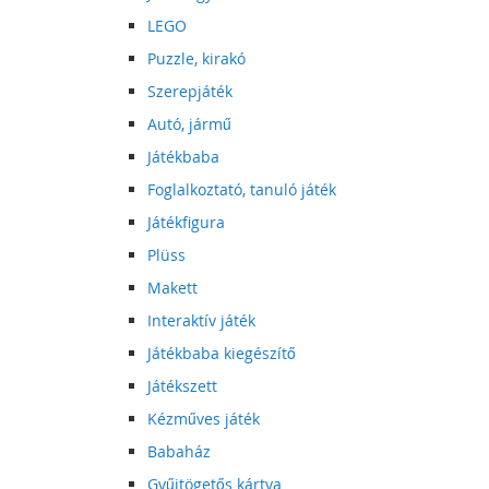
LEGO
Puzzle, kirakó
Szerepjáték
Autó, jármű
Játékbaba
Foglalkoztató, tanuló játék
Játékfigura
Plüss
Makett
Interaktív játék
Játékbaba kiegészítő
Játékszett
Kézműves játék
Babaház
Gyűjtögetős kártya