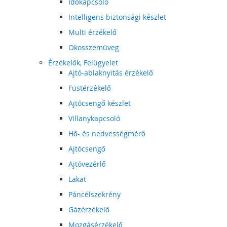
Időkapcsoló
Intelligens biztonsági készlet
Multi érzékelő
Okosszemüveg
Érzékelők, Felügyelet
Ajtó-ablaknyitás érzékelő
Füstérzékelő
Ajtócsengő készlet
Villanykapcsoló
Hő- és nedvességmérő
Ajtócsengő
Ajtóvezérlő
Lakat
Páncélszekrény
Gázérzékelő
Mozgásérzékelő