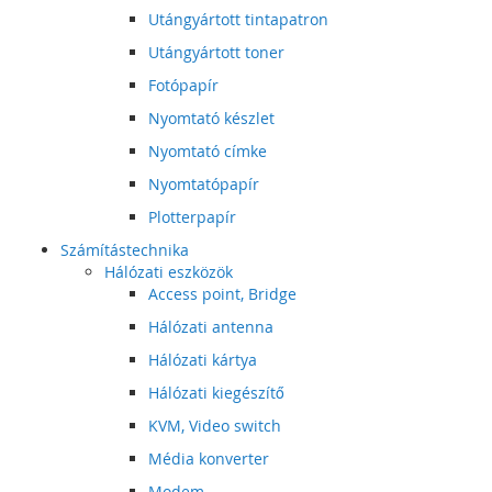
Utángyártott tintapatron
Utángyártott toner
Fotópapír
Nyomtató készlet
Nyomtató címke
Nyomtatópapír
Plotterpapír
Számítástechnika
Hálózati eszközök
Access point, Bridge
Hálózati antenna
Hálózati kártya
Hálózati kiegészítő
KVM, Video switch
Média konverter
Modem