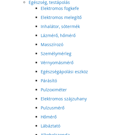
Egészség, testápolás
Elektromos fogkefe
Elektromos melegítő
Inhalátor, sótermék
Lázmérő, hőmérő
Masszírozó
Személymérleg
Vérnyomásmérő
Egészségápolási eszköz
Párásító
Pulzoximéter
Elektromos szájzuhany
Pulzusmérő
Hőmérő
Lábáztató
Alkoholszonda