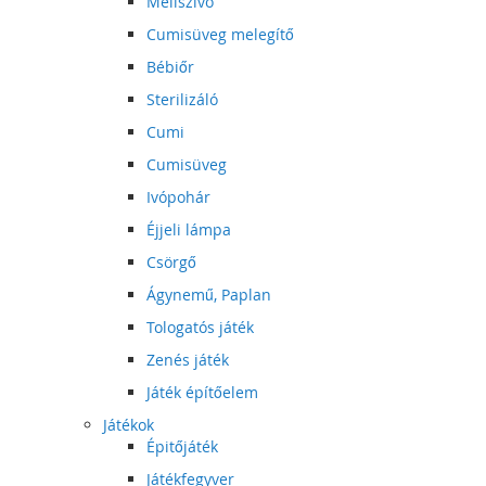
Mellszívó
Cumisüveg melegítő
Bébiőr
Sterilizáló
Cumi
Cumisüveg
Ivópohár
Éjjeli lámpa
Csörgő
Ágynemű, Paplan
Tologatós játék
Zenés játék
Játék építőelem
Játékok
Épitőjáték
Játékfegyver