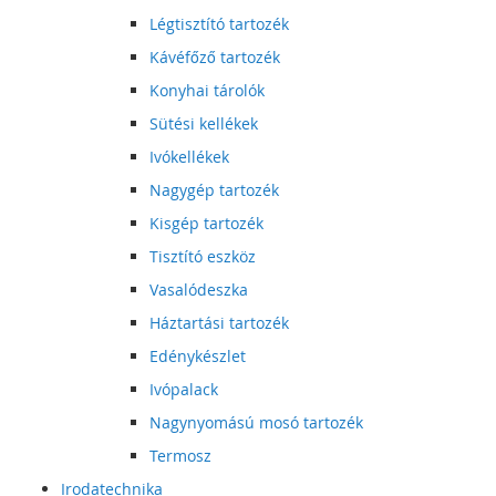
Légtisztító tartozék
Kávéfőző tartozék
Konyhai tárolók
Sütési kellékek
Ivókellékek
Nagygép tartozék
Kisgép tartozék
Tisztító eszköz
Vasalódeszka
Háztartási tartozék
Edénykészlet
Ivópalack
Nagynyomású mosó tartozék
Termosz
Irodatechnika