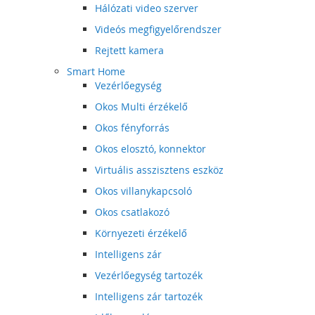
Hálózati video szerver
Videós megfigyelőrendszer
Rejtett kamera
Smart Home
Vezérlőegység
Okos Multi érzékelő
Okos fényforrás
Okos elosztó, konnektor
Virtuális asszisztens eszköz
Okos villanykapcsoló
Okos csatlakozó
Környezeti érzékelő
Intelligens zár
Vezérlőegység tartozék
Intelligens zár tartozék