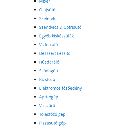
Mixer
Olajsütő
Szeletelő
Szendvics & Gofrisütő
Egyéb kiskészülék
Vízforraló
Desszert készítő
Húsdaráló
Szódagép
Rizsfőző
Elektromos főzőedény
Aprítógép
Vízszűrő
Tojásfőző gép
Pizzasütő gép