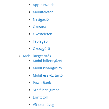
Apple iWatch
Mobiltelefon
Navigáció
Okosóra
Okostelefon
Táblagép
Okosgyűrű
Mobil kiegészítők
Mobil billentyűzet
Mobil kihangosító
Mobil eszköz tartó
PowerBank
Szelfi bot, gimbal
Érintőtoll
VR szemüveg