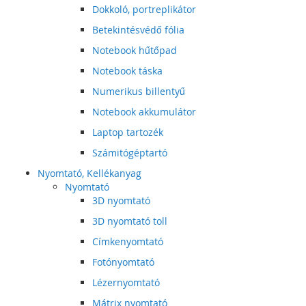
Dokkoló, portreplikátor
Betekintésvédő fólia
Notebook hűtőpad
Notebook táska
Numerikus billentyű
Notebook akkumulátor
Laptop tartozék
Számitógéptartó
Nyomtató, Kellékanyag
Nyomtató
3D nyomtató
3D nyomtató toll
Címkenyomtató
Fotónyomtató
Lézernyomtató
Mátrix nyomtató