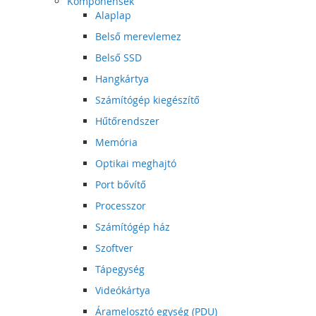
Komponensek
Alaplap
Belső merevlemez
Belső SSD
Hangkártya
Számítógép kiegészítő
Hűtőrendszer
Memória
Optikai meghajtó
Port bővítő
Processzor
Számítógép ház
Szoftver
Tápegység
Videókártya
Áramelosztó egység (PDU)