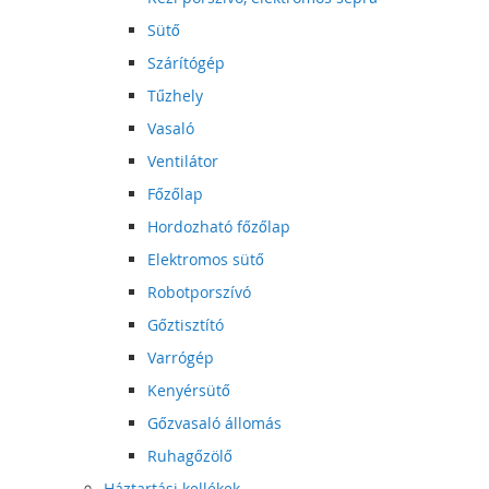
Sütő
Szárítógép
Tűzhely
Vasaló
Ventilátor
Főzőlap
Hordozható főzőlap
Elektromos sütő
Robotporszívó
Gőztisztító
Varrógép
Kenyérsütő
Gőzvasaló állomás
Ruhagőzölő
Háztartási kellékek