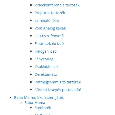
Videokonferencia tartozék
Projektor tartozék
Lamináló fólia
VoIP, Analóg kellék
LED izzó, fénycső
Fluoreszkáló izzó
Halogén izzó
Fényszalag
Csuklótámasz
Deréktámasz
Iratmegsemmisítő tartozék
Sűrített levegős portalanító
Baba-Mama, Iskolaszer, Játék
Baba-Mama
Etetőszék