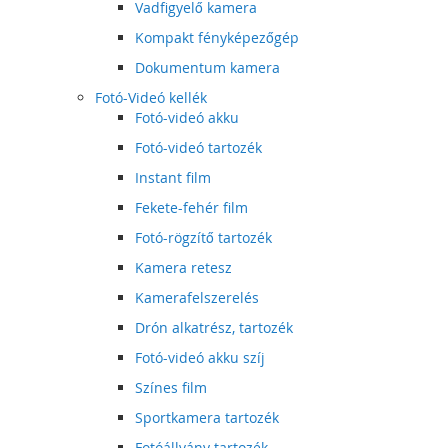
Vadfigyelő kamera
Kompakt fényképezőgép
Dokumentum kamera
Fotó-Videó kellék
Fotó-videó akku
Fotó-videó tartozék
Instant film
Fekete-fehér film
Fotó-rögzítő tartozék
Kamera retesz
Kamerafelszerelés
Drón alkatrész, tartozék
Fotó-videó akku szíj
Színes film
Sportkamera tartozék
Fotóállvány tartozék