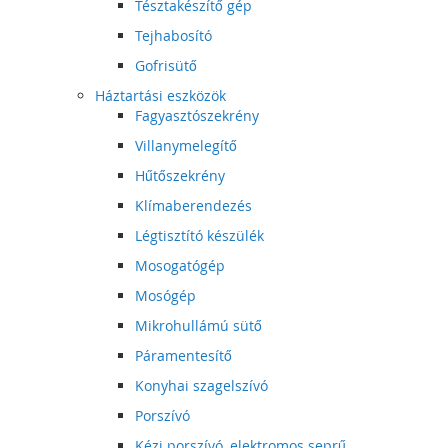
Tésztakészítő gép
Tejhabosító
Gofrisütő
Háztartási eszközök
Fagyasztószekrény
Villanymelegítő
Hűtőszekrény
Klímaberendezés
Légtisztító készülék
Mosogatógép
Mosógép
Mikrohullámú sütő
Páramentesítő
Konyhai szagelszívó
Porszívó
Kézi porszívó, elektromos seprű