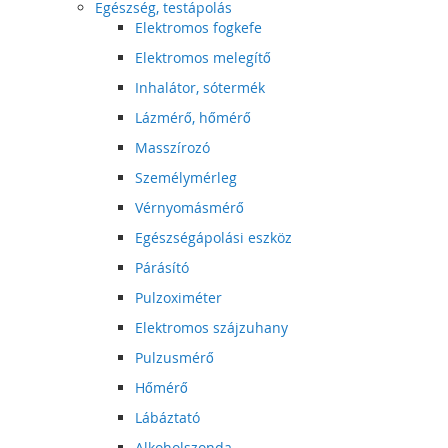
Egészség, testápolás
Elektromos fogkefe
Elektromos melegítő
Inhalátor, sótermék
Lázmérő, hőmérő
Masszírozó
Személymérleg
Vérnyomásmérő
Egészségápolási eszköz
Párásító
Pulzoximéter
Elektromos szájzuhany
Pulzusmérő
Hőmérő
Lábáztató
Alkoholszonda