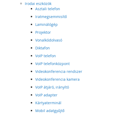
Irodai eszközök
Asztali telefon
Iratmegsemmisítő
Laminálógép
Projektor
Vonalkódolvasó
Diktafon
VoIP telefon
VoIP telefonközpont
Videokonferencia rendszer
Videokonferencia kamera
VoIP átjáró, irányító
VoIP adapter
Kártyaterminál
Mobil adatgyűjtő