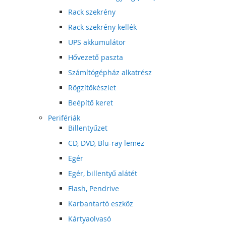
Rack szekrény
Rack szekrény kellék
UPS akkumulátor
Hővezető paszta
Számítógépház alkatrész
Rögzítőkészlet
Beépítő keret
Perifériák
Billentyűzet
CD, DVD, Blu-ray lemez
Egér
Egér, billentyű alátét
Flash, Pendrive
Karbantartó eszköz
Kártyaolvasó