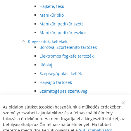
Hajkefe, fésű
Manikűr olló
Manikűr, pedikűr szett
Manikűr, pedikűr eszköz
Kiegészítők, kellékek
Borotva, Szőrtelenítő tartozék
Elektromos fogkefe tartozék
Illóolaj
Szépségápolási kellék
Hajvágó tartozék
Számítógépes szemüveg
Egészségápolási kellék
Az oldalon sütiket (cookie) használunk a működés érdekében,
Hajvágó kiegészítő
Clo
személyreszabott ajánlatokhoz és a felhasználói élmény
Coo
Szórakoztató elektronika
Bar
fokozása érdekében. Ha nem fogadja el a kiegészítő sütiket, az
Multimédia
befolyásolhatja az Ön felhasználói élményét. Ha többet
DVD, BluRay lejátszó
szeretne megtudni, kérjük olvassa el a
Süti szabályzatot