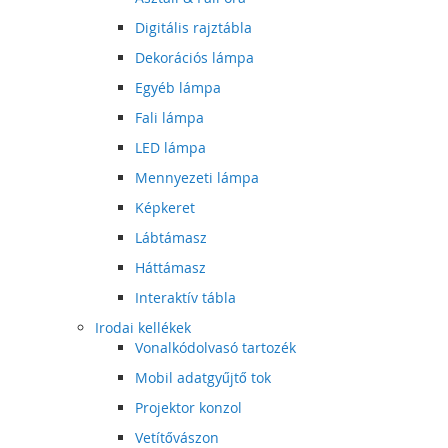
Digitális rajztábla
Dekorációs lámpa
Egyéb lámpa
Fali lámpa
LED lámpa
Mennyezeti lámpa
Képkeret
Lábtámasz
Háttámasz
Interaktív tábla
Irodai kellékek
Vonalkódolvasó tartozék
Mobil adatgyűjtő tok
Projektor konzol
Vetítővászon