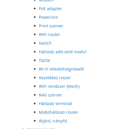
PoE adapter
Powerline
Print szerver
WiFi router
Switch
Hálózati adó-vevő modul
Tűzfal
Wi-Fi lefedettségnövelő
Vezetékes router
WiFi rendszer (Mesh)
NAS szerver
Hálózati terminál
Mobilhálózati router
Átjáró, irányító