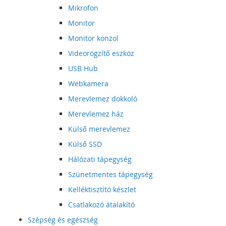
Mikrofon
Monitor
Monitor konzol
Videorögzítő eszköz
USB Hub
Webkamera
Merevlemez dokkoló
Merevlemez ház
Külső merevlemez
Külső SSD
Hálózati tápegység
Szünetmentes tápegység
Kelléktisztító készlet
Csatlakozó átalakító
Szépség és egészség