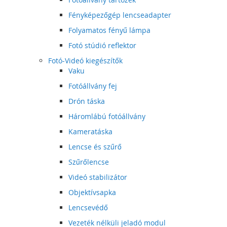
Fényképezőgép lencseadapter
Folyamatos fényű lámpa
Fotó stúdió reflektor
Fotó-Videó kiegészítők
Vaku
Fotóállvány fej
Drón táska
Háromlábú fotóállvány
Kameratáska
Lencse és szűrő
Szűrőlencse
Videó stabilizátor
Objektívsapka
Lencsevédő
Vezeték nélküli jeladó modul