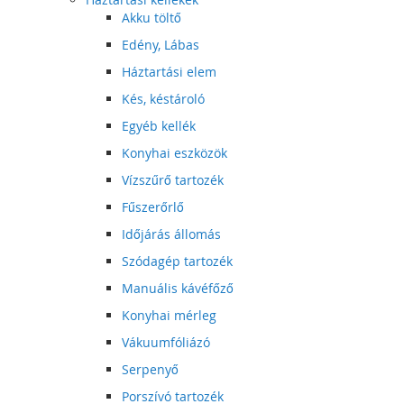
Akku töltő
Edény, Lábas
Háztartási elem
Kés, késtároló
Egyéb kellék
Konyhai eszközök
Vízszűrő tartozék
Fűszerőrlő
Időjárás állomás
Szódagép tartozék
Manuális kávéfőző
Konyhai mérleg
Vákuumfóliázó
Serpenyő
Porszívó tartozék