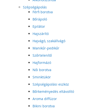
Szépségápolás
Férfi borotva
Bőrápoló
Epilátor
Hajszárító
Hajvágó, szakállvágó
Manikűr-pedikűr
Szőrtelenítő
Hajformázó
Női borotva
Sminktükör
Szépségápolási eszköz
Bőrkeményedés eltávolító
Aroma diffúzor
Bikini borotva