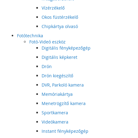
Vízérzékelő
Okos füstérzékelő
Chipkártya olvasó
Fotótechnika
Fotó-Videó eszköz
Digitális fényképezőgép
Digitális képkeret
Drón
Drón kiegészítő
DVR, Parkoló kamera
Memóriakártya
Menetrögzítő kamera
Sportkamera
Videókamera
Instant fényképezőgép