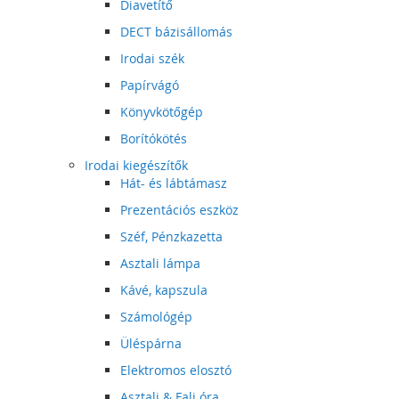
Diavetítő
DECT bázisállomás
Irodai szék
Papírvágó
Könyvkötőgép
Borítókötés
Irodai kiegészítők
Hát- és lábtámasz
Prezentációs eszköz
Széf, Pénzkazetta
Asztali lámpa
Kávé, kapszula
Számológép
Üléspárna
Elektromos elosztó
Asztali & Fali óra