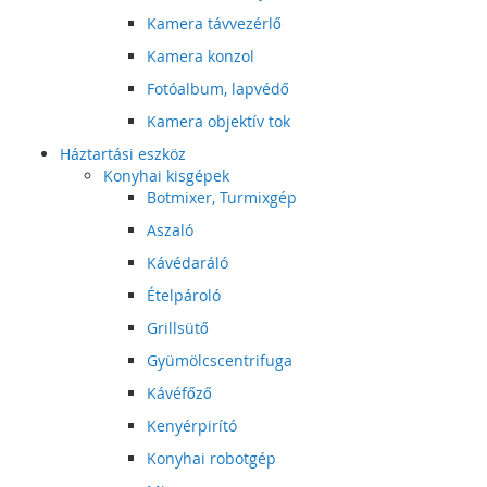
Kamera távvezérlő
Kamera konzol
Fotóalbum, lapvédő
Kamera objektív tok
Háztartási eszköz
Konyhai kisgépek
Botmixer, Turmixgép
Aszaló
Kávédaráló
Ételpároló
Grillsütő
Gyümölcscentrifuga
Kávéfőző
Kenyérpirító
Konyhai robotgép