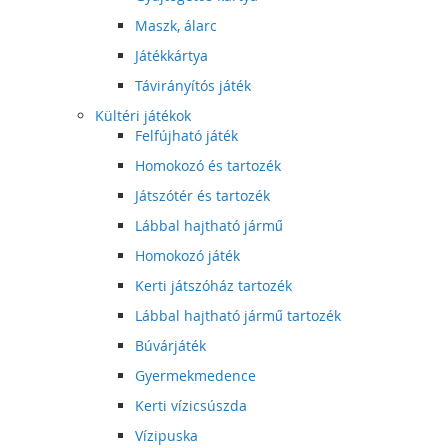
Maszk, álarc
Játékkártya
Távirányítós játék
Kültéri játékok
Felfújható játék
Homokozó és tartozék
Játszótér és tartozék
Lábbal hajtható jármű
Homokozó játék
Kerti játszóház tartozék
Lábbal hajtható jármű tartozék
Búvárjáték
Gyermekmedence
Kerti vízicsúszda
Vízipuska