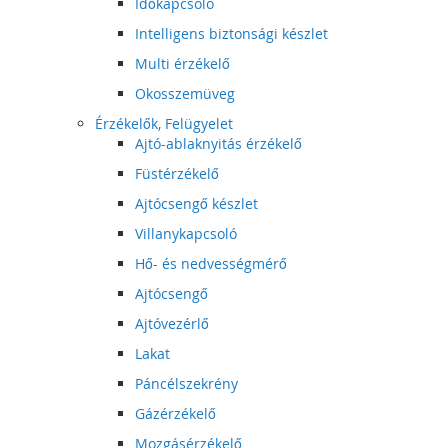
Időkapcsoló
Intelligens biztonsági készlet
Multi érzékelő
Okosszemüveg
Érzékelők, Felügyelet
Ajtó-ablaknyitás érzékelő
Füstérzékelő
Ajtócsengő készlet
Villanykapcsoló
Hő- és nedvességmérő
Ajtócsengő
Ajtóvezérlő
Lakat
Páncélszekrény
Gázérzékelő
Mozgásérzékelő