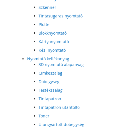
Szkenner
Tintasugaras nyomtató
Plotter
Blokknyomtató
Kártyanyomtató
Kézi nyomtató
Nyomtató kellékanyag
3D nyomtató alapanyag
Címkeszalag
Dobegység
Festékszalag
Tintapatron
Tintapatron utántöltő
Toner
Utángyártott dobegység