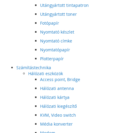
Utángyártott tintapatron
Utángyártott toner
Fotópapír
Nyomtató készlet
Nyomtató címke
Nyomtatópapír
Plotterpapír
Számítástechnika
Hálózati eszközök
Access point, Bridge
Hálózati antenna
Hálózati kártya
Hálózati kiegészítő
KVM, Video switch
Média konverter
Modem