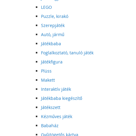
LEGO
Puzzle, kirakó
Szerepjáték
Autó, jármű
Játékbaba
Foglalkoztató, tanuló játék
Játékfigura
Plüss
Makett
Interaktív játék
Játékbaba kiegészítő
Játékszett
Kézműves játék
Babaház
Gyűjtögetős kártya