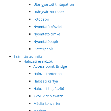
Utángyártott tintapatron
Utángyártott toner
Fotópapír
Nyomtató készlet
Nyomtató címke
Nyomtatópapír
Plotterpapír
Számítástechnika
Hálózati eszközök
Access point, Bridge
Hálózati antenna
Hálózati kártya
Hálózati kiegészítő
KVM, Video switch
Média konverter
Modem