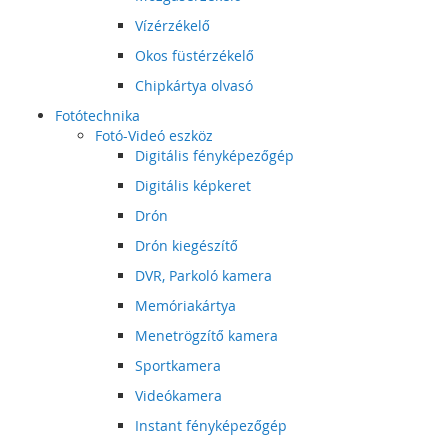
Vízérzékelő
Okos füstérzékelő
Chipkártya olvasó
Fotótechnika
Fotó-Videó eszköz
Digitális fényképezőgép
Digitális képkeret
Drón
Drón kiegészítő
DVR, Parkoló kamera
Memóriakártya
Menetrögzítő kamera
Sportkamera
Videókamera
Instant fényképezőgép