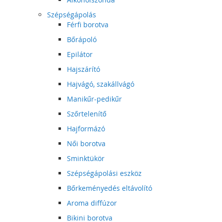
Szépségápolás
Férfi borotva
Bőrápoló
Epilátor
Hajszárító
Hajvágó, szakállvágó
Manikűr-pedikűr
Szőrtelenítő
Hajformázó
Női borotva
Sminktükör
Szépségápolási eszköz
Bőrkeményedés eltávolító
Aroma diffúzor
Bikini borotva