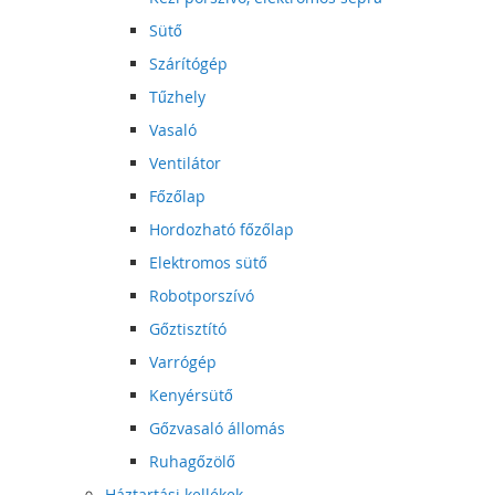
Sütő
Szárítógép
Tűzhely
Vasaló
Ventilátor
Főzőlap
Hordozható főzőlap
Elektromos sütő
Robotporszívó
Gőztisztító
Varrógép
Kenyérsütő
Gőzvasaló állomás
Ruhagőzölő
Háztartási kellékek