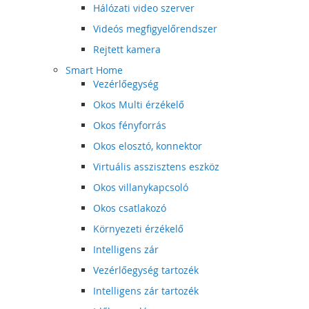
Hálózati video szerver
Videós megfigyelőrendszer
Rejtett kamera
Smart Home
Vezérlőegység
Okos Multi érzékelő
Okos fényforrás
Okos elosztó, konnektor
Virtuális asszisztens eszköz
Okos villanykapcsoló
Okos csatlakozó
Környezeti érzékelő
Intelligens zár
Vezérlőegység tartozék
Intelligens zár tartozék