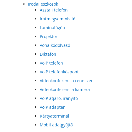
Irodai eszközök
Asztali telefon
Iratmegsemmisítő
Laminálógép
Projektor
Vonalkódolvasó
Diktafon
VoIP telefon
VoIP telefonközpont
Videokonferencia rendszer
Videokonferencia kamera
VoIP átjáró, irányító
VoIP adapter
Kártyaterminál
Mobil adatgyűjtő