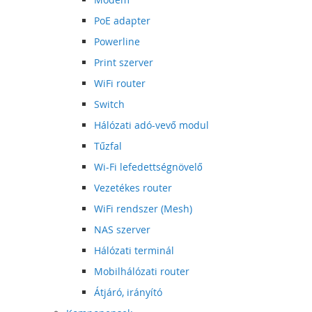
PoE adapter
Powerline
Print szerver
WiFi router
Switch
Hálózati adó-vevő modul
Tűzfal
Wi-Fi lefedettségnövelő
Vezetékes router
WiFi rendszer (Mesh)
NAS szerver
Hálózati terminál
Mobilhálózati router
Átjáró, irányító