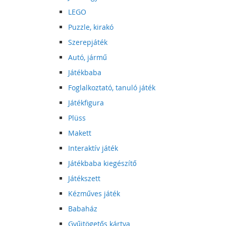
LEGO
Puzzle, kirakó
Szerepjáték
Autó, jármű
Játékbaba
Foglalkoztató, tanuló játék
Játékfigura
Plüss
Makett
Interaktív játék
Játékbaba kiegészítő
Játékszett
Kézműves játék
Babaház
Gyűjtögetős kártya