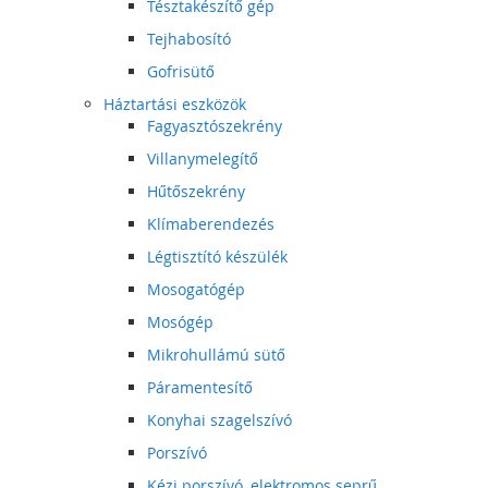
Tésztakészítő gép
Tejhabosító
Gofrisütő
Háztartási eszközök
Fagyasztószekrény
Villanymelegítő
Hűtőszekrény
Klímaberendezés
Légtisztító készülék
Mosogatógép
Mosógép
Mikrohullámú sütő
Páramentesítő
Konyhai szagelszívó
Porszívó
Kézi porszívó, elektromos seprű