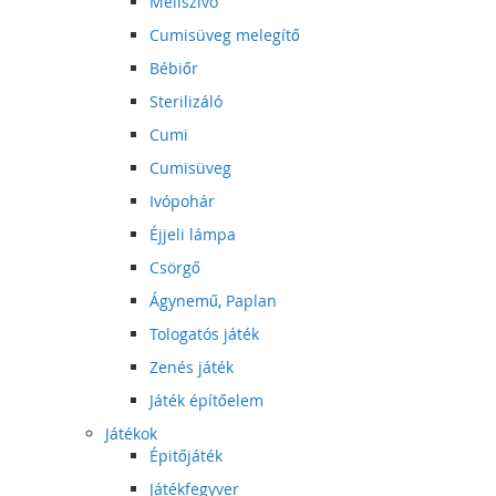
Mellszívó
Cumisüveg melegítő
Bébiőr
Sterilizáló
Cumi
Cumisüveg
Ivópohár
Éjjeli lámpa
Csörgő
Ágynemű, Paplan
Tologatós játék
Zenés játék
Játék építőelem
Játékok
Épitőjáték
Játékfegyver