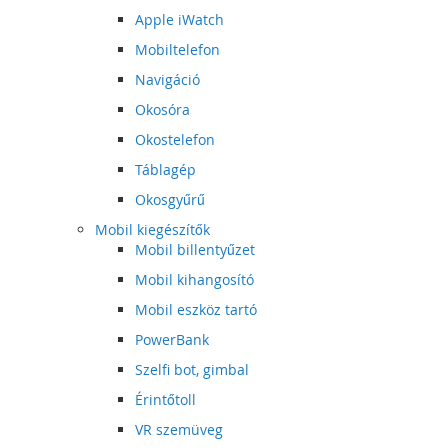
Apple iWatch
Mobiltelefon
Navigáció
Okosóra
Okostelefon
Táblagép
Okosgyűrű
Mobil kiegészítők
Mobil billentyűzet
Mobil kihangosító
Mobil eszköz tartó
PowerBank
Szelfi bot, gimbal
Érintőtoll
VR szemüveg