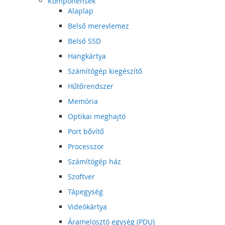
Komponensek
Alaplap
Belső merevlemez
Belső SSD
Hangkártya
Számítógép kiegészítő
Hűtőrendszer
Memória
Optikai meghajtó
Port bővítő
Processzor
Számítógép ház
Szoftver
Tápegység
Videókártya
Áramelosztó egység (PDU)