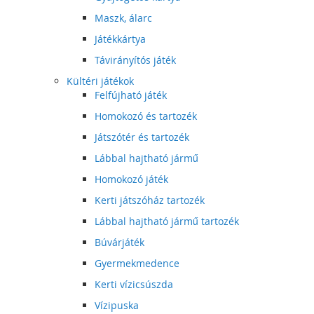
Maszk, álarc
Játékkártya
Távirányítós játék
Kültéri játékok
Felfújható játék
Homokozó és tartozék
Játszótér és tartozék
Lábbal hajtható jármű
Homokozó játék
Kerti játszóház tartozék
Lábbal hajtható jármű tartozék
Búvárjáték
Gyermekmedence
Kerti vízicsúszda
Vízipuska