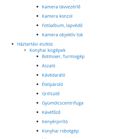
Kamera távvezérlő
Kamera konzol
Fotóalbum, lapvédő
Kamera objektív tok
Háztartási eszköz
Konyhai kisgépek
Botmixer, Turmixgép
Aszaló
Kávédaráló
Ételpároló
Grillsütő
Gyümölcscentrifuga
Kávéfőző
Kenyérpirító
Konyhai robotgép