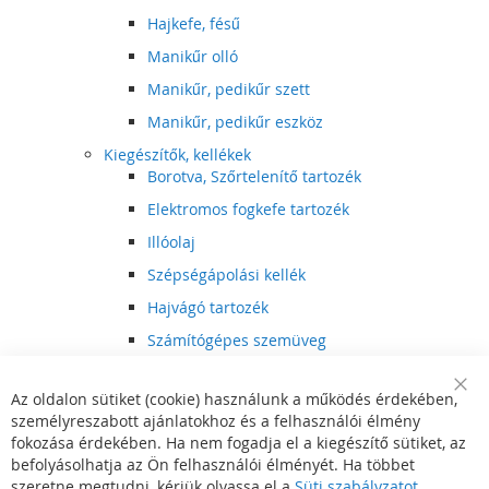
Hajkefe, fésű
Manikűr olló
Manikűr, pedikűr szett
Manikűr, pedikűr eszköz
Kiegészítők, kellékek
Borotva, Szőrtelenítő tartozék
Elektromos fogkefe tartozék
Illóolaj
Szépségápolási kellék
Hajvágó tartozék
Számítógépes szemüveg
Egészségápolási kellék
Az oldalon sütiket (cookie) használunk a működés érdekében,
Hajvágó kiegészítő
Clo
személyreszabott ajánlatokhoz és a felhasználói élmény
Coo
Szórakoztató elektronika
Bar
fokozása érdekében. Ha nem fogadja el a kiegészítő sütiket, az
Multimédia
befolyásolhatja az Ön felhasználói élményét. Ha többet
DVD, BluRay lejátszó
szeretne megtudni, kérjük olvassa el a
Süti szabályzatot