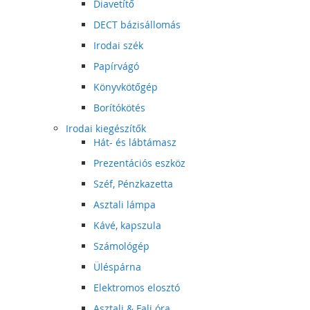
Diavetítő
DECT bázisállomás
Irodai szék
Papírvágó
Könyvkötőgép
Borítókötés
Irodai kiegészítők
Hát- és lábtámasz
Prezentációs eszköz
Széf, Pénzkazetta
Asztali lámpa
Kávé, kapszula
Számológép
Üléspárna
Elektromos elosztó
Asztali & Fali óra