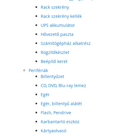
Rack szekrény
Rack szekrény kellék
UPS akkumulátor
Hővezető paszta
Számítógépház alkatrész
Rögzítőkészlet
Beépítő keret
Perifériák
Billentyűzet
CD, DVD, Blu-ray lemez
Egér
Egér, billentyű alátét
Flash, Pendrive
Karbantartó eszköz
Kártyaolvasó