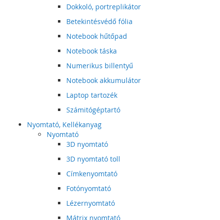
Dokkoló, portreplikátor
Betekintésvédő fólia
Notebook hűtőpad
Notebook táska
Numerikus billentyű
Notebook akkumulátor
Laptop tartozék
Számitógéptartó
Nyomtató, Kellékanyag
Nyomtató
3D nyomtató
3D nyomtató toll
Címkenyomtató
Fotónyomtató
Lézernyomtató
Mátrix nyomtató