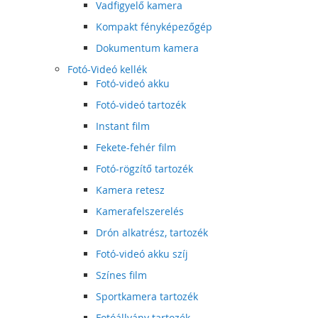
Vadfigyelő kamera
Kompakt fényképezőgép
Dokumentum kamera
Fotó-Videó kellék
Fotó-videó akku
Fotó-videó tartozék
Instant film
Fekete-fehér film
Fotó-rögzítő tartozék
Kamera retesz
Kamerafelszerelés
Drón alkatrész, tartozék
Fotó-videó akku szíj
Színes film
Sportkamera tartozék
Fotóállvány tartozék