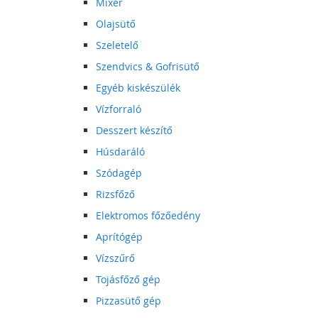
Mixer
Olajsütő
Szeletelő
Szendvics & Gofrisütő
Egyéb kiskészülék
Vízforraló
Desszert készítő
Húsdaráló
Szódagép
Rizsfőző
Elektromos főzőedény
Aprítógép
Vízszűrő
Tojásfőző gép
Pizzasütő gép