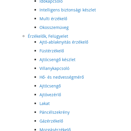
Időkapcsoló
Intelligens biztonsági készlet
Multi érzékelő
Okosszemüveg
Érzékelők, Felügyelet
Ajtó-ablaknyitás érzékelő
Füstérzékelő
Ajtócsengő készlet
Villanykapcsoló
Hő- és nedvességmérő
Ajtócsengő
Ajtóvezérlő
Lakat
Páncélszekrény
Gázérzékelő
Mozgásérzékelő