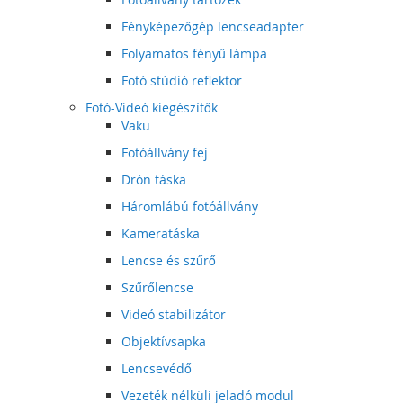
Fényképezőgép lencseadapter
Folyamatos fényű lámpa
Fotó stúdió reflektor
Fotó-Videó kiegészítők
Vaku
Fotóállvány fej
Drón táska
Háromlábú fotóállvány
Kameratáska
Lencse és szűrő
Szűrőlencse
Videó stabilizátor
Objektívsapka
Lencsevédő
Vezeték nélküli jeladó modul