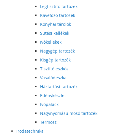
Légtisztító tartozék
Kávéfőző tartozék
Konyhai tárolók
Sütési kellékek
Ivókellékek
Nagygép tartozék
Kisgép tartozék
Tisztító eszköz
Vasalódeszka
Háztartási tartozék
Edénykészlet
Ivópalack
Nagynyomású mosó tartozék
Termosz
Irodatechnika