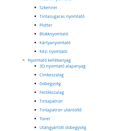
Szkenner
Tintasugaras nyomtató
Plotter
Blokknyomtató
Kártyanyomtató
Kézi nyomtató
Nyomtató kellékanyag
3D nyomtató alapanyag
Címkeszalag
Dobegység
Festékszalag
Tintapatron
Tintapatron utántöltő
Toner
Utángyártott dobegység