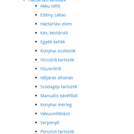
Akku töltő
Edény, Lábas
Háztartási elem
Kés, késtároló
Egyéb kellék
Konyhai eszközök
Vízszűrő tartozék
Fűszerőrlő
Időjárás állomás
Szódagép tartozék
Manuális kávéfőző
Konyhai mérleg
Vákuumfóliázó
Serpenyő
Porszívó tartozék