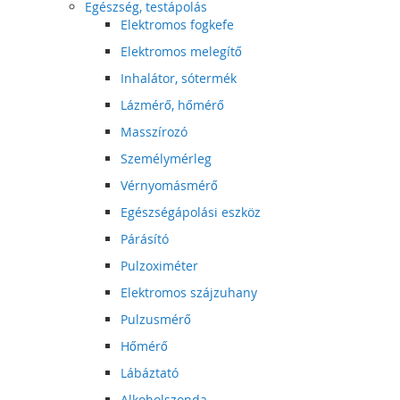
Egészség, testápolás
Elektromos fogkefe
Elektromos melegítő
Inhalátor, sótermék
Lázmérő, hőmérő
Masszírozó
Személymérleg
Vérnyomásmérő
Egészségápolási eszköz
Párásító
Pulzoximéter
Elektromos szájzuhany
Pulzusmérő
Hőmérő
Lábáztató
Alkoholszonda