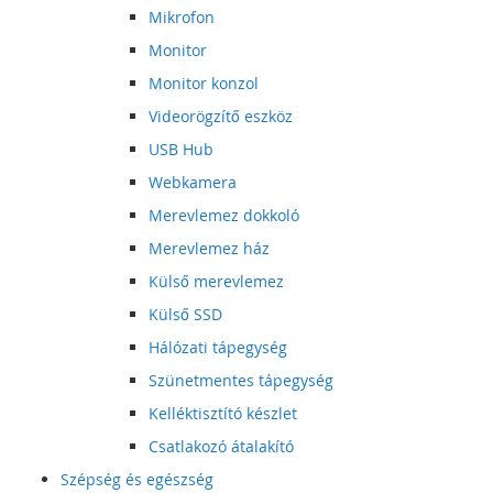
Mikrofon
Monitor
Monitor konzol
Videorögzítő eszköz
USB Hub
Webkamera
Merevlemez dokkoló
Merevlemez ház
Külső merevlemez
Külső SSD
Hálózati tápegység
Szünetmentes tápegység
Kelléktisztító készlet
Csatlakozó átalakító
Szépség és egészség