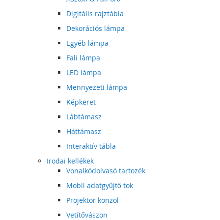
Digitális rajztábla
Dekorációs lámpa
Egyéb lámpa
Fali lámpa
LED lámpa
Mennyezeti lámpa
Képkeret
Lábtámasz
Háttámasz
Interaktív tábla
Irodai kellékek
Vonalkódolvasó tartozék
Mobil adatgyűjtő tok
Projektor konzol
Vetítővászon