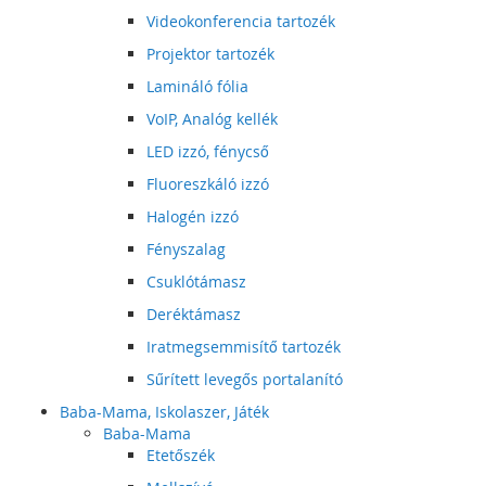
Videokonferencia tartozék
Projektor tartozék
Lamináló fólia
VoIP, Analóg kellék
LED izzó, fénycső
Fluoreszkáló izzó
Halogén izzó
Fényszalag
Csuklótámasz
Deréktámasz
Iratmegsemmisítő tartozék
Sűrített levegős portalanító
Baba-Mama, Iskolaszer, Játék
Baba-Mama
Etetőszék