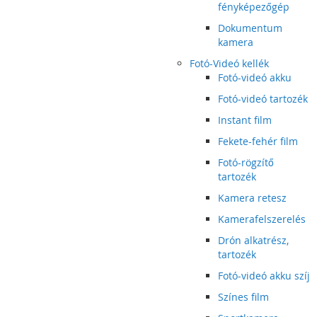
fényképezőgép
Dokumentum
kamera
Fotó-Videó kellék
Fotó-videó akku
Fotó-videó tartozék
Instant film
Fekete-fehér film
Fotó-rögzítő
tartozék
Kamera retesz
Kamerafelszerelés
Drón alkatrész,
tartozék
Fotó-videó akku szíj
Színes film