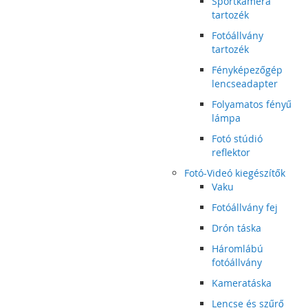
Sportkamera
tartozék
Fotóállvány
tartozék
Fényképezőgép
lencseadapter
Folyamatos fényű
lámpa
Fotó stúdió
reflektor
Fotó-Videó kiegészítők
Vaku
Fotóállvány fej
Drón táska
Háromlábú
fotóállvány
Kameratáska
Lencse és szűrő