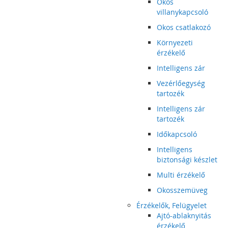
Okos
villanykapcsoló
Okos csatlakozó
Környezeti
érzékelő
Intelligens zár
Vezérlőegység
tartozék
Intelligens zár
tartozék
Időkapcsoló
Intelligens
biztonsági készlet
Multi érzékelő
Okosszemüveg
Érzékelők, Felügyelet
Ajtó-ablaknyitás
érzékelő