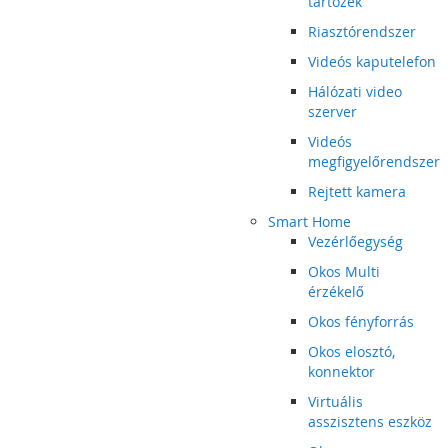
tartozék
Riasztórendszer
Videós kaputelefon
Hálózati video
szerver
Videós
megfigyelőrendszer
Rejtett kamera
Smart Home
Vezérlőegység
Okos Multi
érzékelő
Okos fényforrás
Okos elosztó,
konnektor
Virtuális
asszisztens eszköz