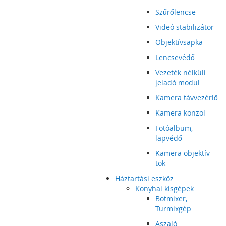
Szűrőlencse
Videó stabilizátor
Objektívsapka
Lencsevédő
Vezeték nélküli
jeladó modul
Kamera távvezérlő
Kamera konzol
Fotóalbum,
lapvédő
Kamera objektív
tok
Háztartási eszköz
Konyhai kisgépek
Botmixer,
Turmixgép
Aszaló