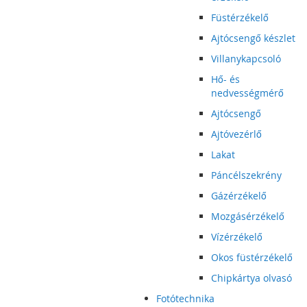
Füstérzékelő
Ajtócsengő készlet
Villanykapcsoló
Hő- és
nedvességmérő
Ajtócsengő
Ajtóvezérlő
Lakat
Páncélszekrény
Gázérzékelő
Mozgásérzékelő
Vízérzékelő
Okos füstérzékelő
Chipkártya olvasó
Fotótechnika