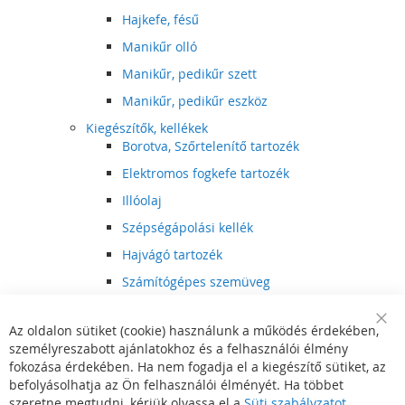
Hajkefe, fésű
Manikűr olló
Manikűr, pedikűr szett
Manikűr, pedikűr eszköz
Kiegészítők, kellékek
Borotva, Szőrtelenítő tartozék
Elektromos fogkefe tartozék
Illóolaj
Szépségápolási kellék
Hajvágó tartozék
Számítógépes szemüveg
Egészségápolási kellék
Az oldalon sütiket (cookie) használunk a működés érdekében,
Hajvágó kiegészítő
Clo
személyreszabott ajánlatokhoz és a felhasználói élmény
Coo
Szórakoztató elektronika
Bar
fokozása érdekében. Ha nem fogadja el a kiegészítő sütiket, az
Multimédia
befolyásolhatja az Ön felhasználói élményét. Ha többet
DVD, BluRay lejátszó
szeretne megtudni, kérjük olvassa el a
Süti szabályzatot