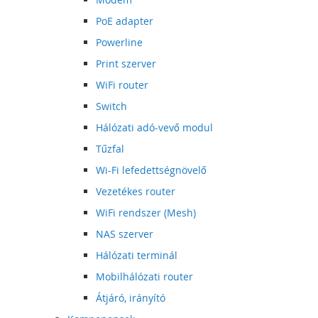
PoE adapter
Powerline
Print szerver
WiFi router
Switch
Hálózati adó-vevő modul
Tűzfal
Wi-Fi lefedettségnövelő
Vezetékes router
WiFi rendszer (Mesh)
NAS szerver
Hálózati terminál
Mobilhálózati router
Átjáró, irányító