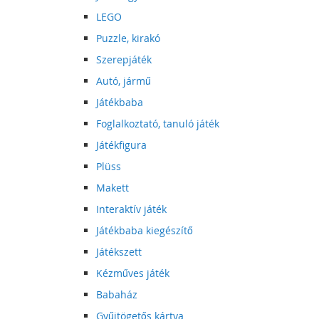
LEGO
Puzzle, kirakó
Szerepjáték
Autó, jármű
Játékbaba
Foglalkoztató, tanuló játék
Játékfigura
Plüss
Makett
Interaktív játék
Játékbaba kiegészítő
Játékszett
Kézműves játék
Babaház
Gyűjtögetős kártya