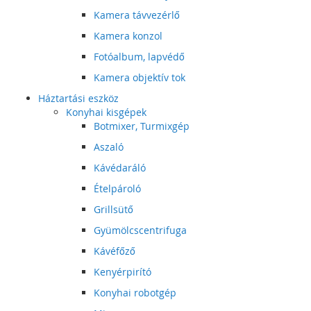
Kamera távvezérlő
Kamera konzol
Fotóalbum, lapvédő
Kamera objektív tok
Háztartási eszköz
Konyhai kisgépek
Botmixer, Turmixgép
Aszaló
Kávédaráló
Ételpároló
Grillsütő
Gyümölcscentrifuga
Kávéfőző
Kenyérpirító
Konyhai robotgép