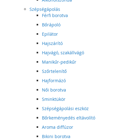
Szépségápolás
Férfi borotva
Bőrápoló
Epilátor
Hajszárító
Hajvágó, szakállvágó
Manikűr-pedikűr
Szőrtelenítő
Hajformázó
Női borotva
Sminktükör
Szépségápolási eszköz
Bőrkeményedés eltávolító
Aroma diffúzor
Bikini borotva