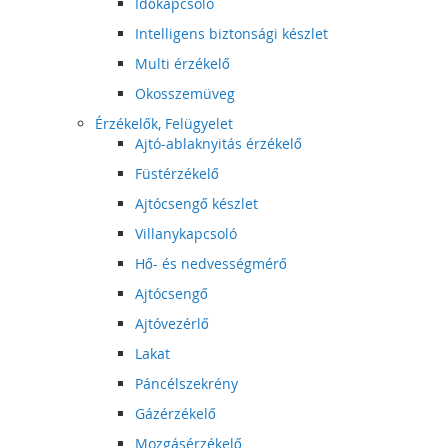
Időkapcsoló
Intelligens biztonsági készlet
Multi érzékelő
Okosszemüveg
Érzékelők, Felügyelet
Ajtó-ablaknyitás érzékelő
Füstérzékelő
Ajtócsengő készlet
Villanykapcsoló
Hő- és nedvességmérő
Ajtócsengő
Ajtóvezérlő
Lakat
Páncélszekrény
Gázérzékelő
Mozgásérzékelő