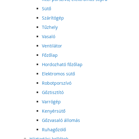
Sütő
Szárítógép
Tűzhely
Vasaló
Ventilátor
Főzőlap
Hordozható főzőlap
Elektromos sütő
Robotporszívó
Gőztisztító
Varrógép
Kenyérsütő
Gőzvasaló állomás
Ruhagőzölő
Háztartási kellékek