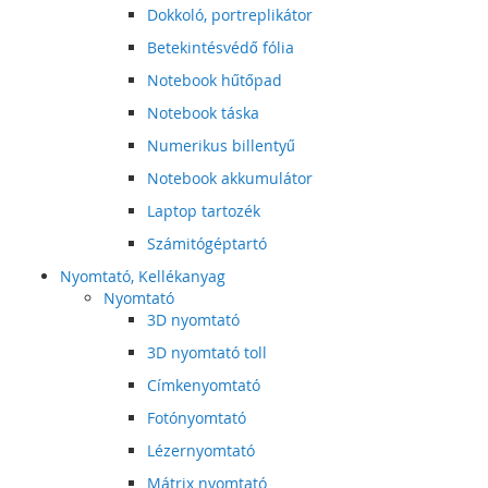
Dokkoló, portreplikátor
Betekintésvédő fólia
Notebook hűtőpad
Notebook táska
Numerikus billentyű
Notebook akkumulátor
Laptop tartozék
Számitógéptartó
Nyomtató, Kellékanyag
Nyomtató
3D nyomtató
3D nyomtató toll
Címkenyomtató
Fotónyomtató
Lézernyomtató
Mátrix nyomtató