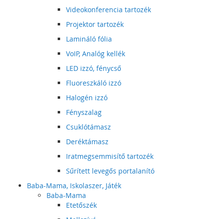
Videokonferencia tartozék
Projektor tartozék
Lamináló fólia
VoIP, Analóg kellék
LED izzó, fénycső
Fluoreszkáló izzó
Halogén izzó
Fényszalag
Csuklótámasz
Deréktámasz
Iratmegsemmisítő tartozék
Sűrített levegős portalanító
Baba-Mama, Iskolaszer, Játék
Baba-Mama
Etetőszék