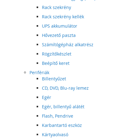
Rack szekrény
Rack szekrény kellék
UPS akkumulátor
Hővezető paszta
Számítógépház alkatrész
Rögzítőkészlet
Beépítő keret
Perifériák
Billentyűzet
CD, DVD, Blu-ray lemez
Egér
Egér, billentyű alátét
Flash, Pendrive
Karbantartó eszköz
Kártyaolvasó