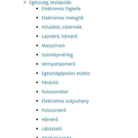
Egészség, testápolás
Elektromos fogkefe
Elektromos melegítő
Inhalátor, sótermék
Lázmérő, hőmérő
Masszírozó
Személymérleg
Vérnyomásmérő
Egészségápolási eszköz
Párásító
Pulzoximéter
Elektromos szájzuhany
Pulzusmérő
Hőmérő
Lábáztató
Alkoholszonda