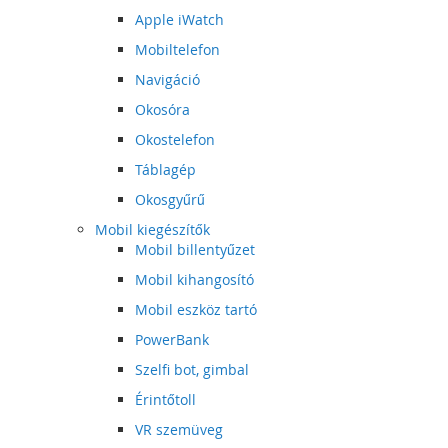
Apple iWatch
Mobiltelefon
Navigáció
Okosóra
Okostelefon
Táblagép
Okosgyűrű
Mobil kiegészítők
Mobil billentyűzet
Mobil kihangosító
Mobil eszköz tartó
PowerBank
Szelfi bot, gimbal
Érintőtoll
VR szemüveg