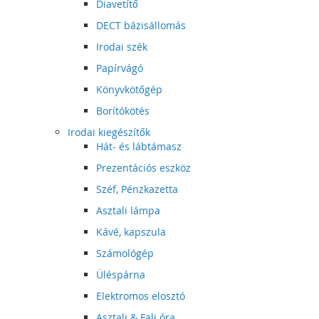
Diavetítő
DECT bázisállomás
Irodai szék
Papírvágó
Könyvkötőgép
Borítókötés
Irodai kiegészítők
Hát- és lábtámasz
Prezentációs eszköz
Széf, Pénzkazetta
Asztali lámpa
Kávé, kapszula
Számológép
Üléspárna
Elektromos elosztó
Asztali & Fali óra