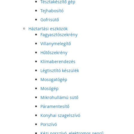
Tésztakészítő gép
Tejhabosító
Gofrisütő
Háztartási eszközök
Fagyasztószekrény
Villanymelegítő
Hűtőszekrény
Klímaberendezés
Légtisztító készülék
Mosogatógép
Mosógép
Mikrohullámú sütő
Páramentesítő
Konyhai szagelszívó
Porszívó
Kézi porszívó, elektromos seprű