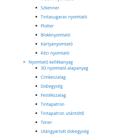
Szkenner
Tintasugaras nyomtató
Plotter
Blokknyomtató
Kártyanyomtató
Kézi nyomtató
Nyomtató kellékanyag
3D nyomtató alapanyag
Címkeszalag
Dobegység
Festékszalag
Tintapatron
Tintapatron utántöltő
Toner
Utángyártott dobegység