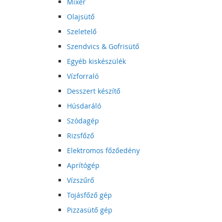
Mixer
Olajsütő
Szeletelő
Szendvics & Gofrisütő
Egyéb kiskészülék
Vízforraló
Desszert készítő
Húsdaráló
Szódagép
Rizsfőző
Elektromos főzőedény
Aprítógép
Vízszűrő
Tojásfőző gép
Pizzasütő gép