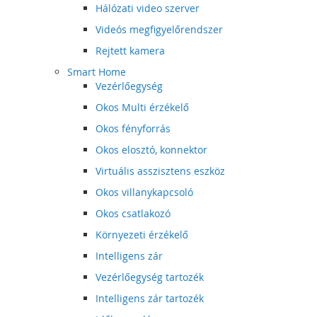
Hálózati video szerver
Videós megfigyelőrendszer
Rejtett kamera
Smart Home
Vezérlőegység
Okos Multi érzékelő
Okos fényforrás
Okos elosztó, konnektor
Virtuális asszisztens eszköz
Okos villanykapcsoló
Okos csatlakozó
Környezeti érzékelő
Intelligens zár
Vezérlőegység tartozék
Intelligens zár tartozék