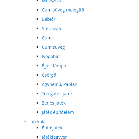
Mellszívó
Cumisüveg melegítő
Bébiőr
Sterilizáló
Cumi
Cumisüveg
Ivópohár
Éjjeli lámpa
Csörgő
Ágynemű, Paplan
Tologatós játék
Zenés játék
Játék építőelem
Játékok
Épitőjáték
Játékfegyver