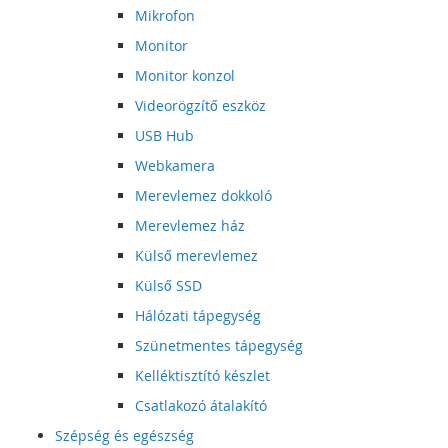
Mikrofon
Monitor
Monitor konzol
Videorögzítő eszköz
USB Hub
Webkamera
Merevlemez dokkoló
Merevlemez ház
Külső merevlemez
Külső SSD
Hálózati tápegység
Szünetmentes tápegység
Kelléktisztító készlet
Csatlakozó átalakító
Szépség és egészség