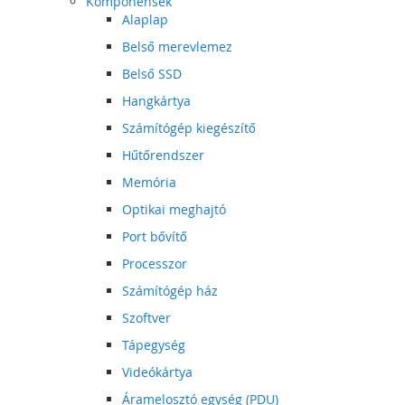
Komponensek
Alaplap
Belső merevlemez
Belső SSD
Hangkártya
Számítógép kiegészítő
Hűtőrendszer
Memória
Optikai meghajtó
Port bővítő
Processzor
Számítógép ház
Szoftver
Tápegység
Videókártya
Áramelosztó egység (PDU)