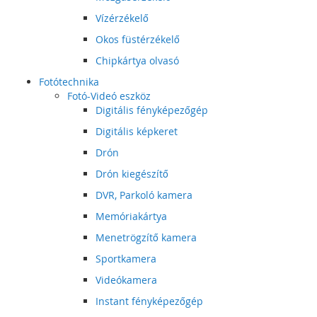
Vízérzékelő
Okos füstérzékelő
Chipkártya olvasó
Fotótechnika
Fotó-Videó eszköz
Digitális fényképezőgép
Digitális képkeret
Drón
Drón kiegészítő
DVR, Parkoló kamera
Memóriakártya
Menetrögzítő kamera
Sportkamera
Videókamera
Instant fényképezőgép