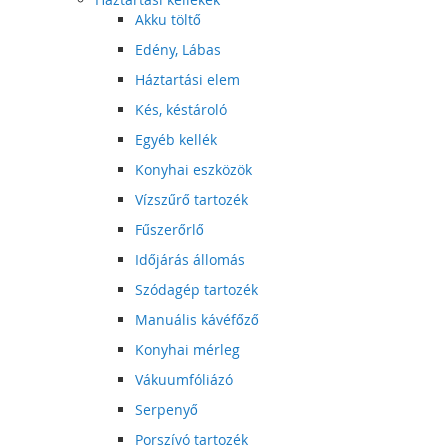
Akku töltő
Edény, Lábas
Háztartási elem
Kés, késtároló
Egyéb kellék
Konyhai eszközök
Vízszűrő tartozék
Fűszerőrlő
Időjárás állomás
Szódagép tartozék
Manuális kávéfőző
Konyhai mérleg
Vákuumfóliázó
Serpenyő
Porszívó tartozék