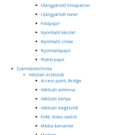
Utángyártott tintapatron
Utángyártott toner
Fotópapír
Nyomtató készlet
Nyomtató címke
Nyomtatópapír
Plotterpapír
Számítástechnika
Hálózati eszközök
Access point, Bridge
Hálózati antenna
Hálózati kártya
Hálózati kiegészítő
KVM, Video switch
Média konverter
Modem