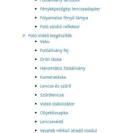
Fényképezőgép lencseadapter
Folyamatos fényű lámpa
Fotó stúdió reflektor
Fotó-Videó kiegészítők
Vaku
Fotóállvány fej
Drón táska
Háromlábú fotóállvány
Kameratáska
Lencse és szűrő
Szűrőlencse
Videó stabilizátor
Objektívsapka
Lencsevédő
Vezeték nélküli jeladó modul