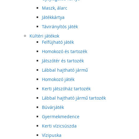
Maszk, álarc
Játékkártya
Távirányítós játék
Kültéri játékok
Felfújható játék
Homokozó és tartozék
Játszótér és tartozék
Lábbal hajtható jármű
Homokozó játék
Kerti játszóház tartozék
Lábbal hajtható jármű tartozék
Búvárjáték
Gyermekmedence
Kerti vízicsúszda
Vízipuska