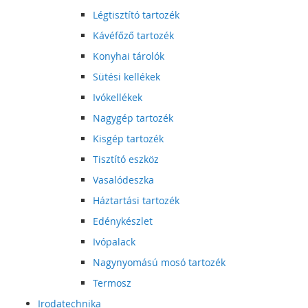
Légtisztító tartozék
Kávéfőző tartozék
Konyhai tárolók
Sütési kellékek
Ivókellékek
Nagygép tartozék
Kisgép tartozék
Tisztító eszköz
Vasalódeszka
Háztartási tartozék
Edénykészlet
Ivópalack
Nagynyomású mosó tartozék
Termosz
Irodatechnika