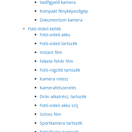
Vadfigyelő kamera
Kompakt fényképezőgép
Dokumentum kamera
Fotó-Videó kellék
Fotó-videó akku
Fotó-videó tartozék
Instant film
Fekete-fehér film
Fotó-rögzítő tartozék
Kamera retesz
Kamerafelszerelés
Drón alkatrész, tartozék
Fotó-videó akku szíj
Színes film
Sportkamera tartozék
Fotóállvány tartozék