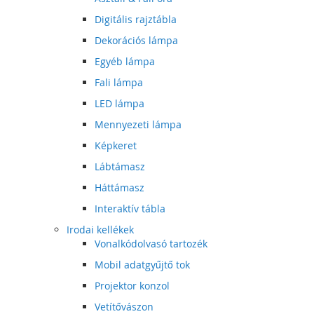
Digitális rajztábla
Dekorációs lámpa
Egyéb lámpa
Fali lámpa
LED lámpa
Mennyezeti lámpa
Képkeret
Lábtámasz
Háttámasz
Interaktív tábla
Irodai kellékek
Vonalkódolvasó tartozék
Mobil adatgyűjtő tok
Projektor konzol
Vetítővászon