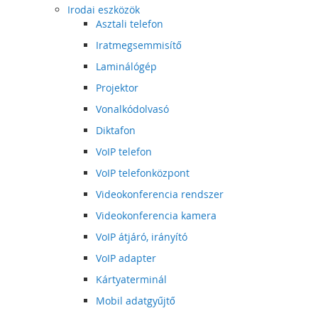
Irodai eszközök
Asztali telefon
Iratmegsemmisítő
Laminálógép
Projektor
Vonalkódolvasó
Diktafon
VoIP telefon
VoIP telefonközpont
Videokonferencia rendszer
Videokonferencia kamera
VoIP átjáró, irányító
VoIP adapter
Kártyaterminál
Mobil adatgyűjtő