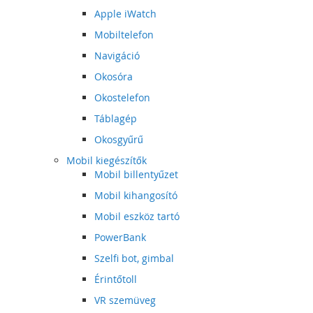
Apple iWatch
Mobiltelefon
Navigáció
Okosóra
Okostelefon
Táblagép
Okosgyűrű
Mobil kiegészítők
Mobil billentyűzet
Mobil kihangosító
Mobil eszköz tartó
PowerBank
Szelfi bot, gimbal
Érintőtoll
VR szemüveg