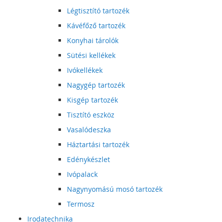
Légtisztító tartozék
Kávéfőző tartozék
Konyhai tárolók
Sütési kellékek
Ivókellékek
Nagygép tartozék
Kisgép tartozék
Tisztító eszköz
Vasalódeszka
Háztartási tartozék
Edénykészlet
Ivópalack
Nagynyomású mosó tartozék
Termosz
Irodatechnika