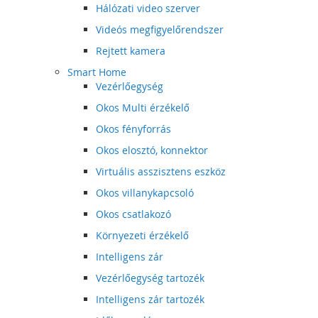
Hálózati video szerver
Videós megfigyelőrendszer
Rejtett kamera
Smart Home
Vezérlőegység
Okos Multi érzékelő
Okos fényforrás
Okos elosztó, konnektor
Virtuális asszisztens eszköz
Okos villanykapcsoló
Okos csatlakozó
Környezeti érzékelő
Intelligens zár
Vezérlőegység tartozék
Intelligens zár tartozék