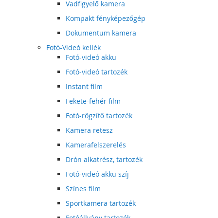
Vadfigyelő kamera
Kompakt fényképezőgép
Dokumentum kamera
Fotó-Videó kellék
Fotó-videó akku
Fotó-videó tartozék
Instant film
Fekete-fehér film
Fotó-rögzítő tartozék
Kamera retesz
Kamerafelszerelés
Drón alkatrész, tartozék
Fotó-videó akku szíj
Színes film
Sportkamera tartozék
Fotóállvány tartozék