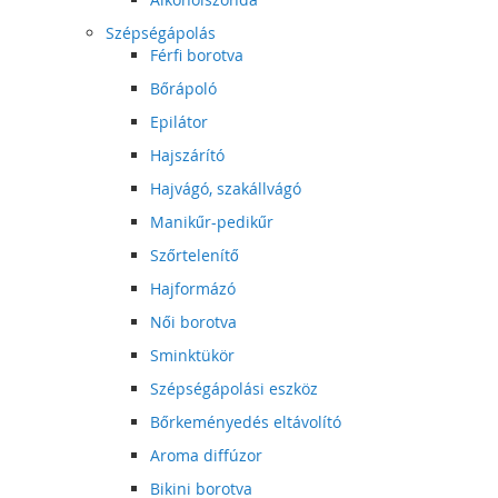
Szépségápolás
Férfi borotva
Bőrápoló
Epilátor
Hajszárító
Hajvágó, szakállvágó
Manikűr-pedikűr
Szőrtelenítő
Hajformázó
Női borotva
Sminktükör
Szépségápolási eszköz
Bőrkeményedés eltávolító
Aroma diffúzor
Bikini borotva