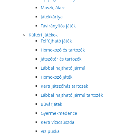
Maszk, álarc
Játékkártya
Távirányítós játék
Kültéri játékok
Felfújható játék
Homokozó és tartozék
Játszótér és tartozék
Lábbal hajtható jármű
Homokozó játék
Kerti játszóház tartozék
Lábbal hajtható jármű tartozék
Búvárjáték
Gyermekmedence
Kerti vízicsúszda
Vízipuska