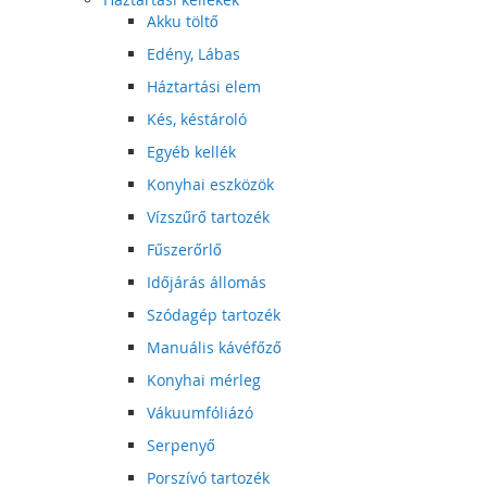
Akku töltő
Edény, Lábas
Háztartási elem
Kés, késtároló
Egyéb kellék
Konyhai eszközök
Vízszűrő tartozék
Fűszerőrlő
Időjárás állomás
Szódagép tartozék
Manuális kávéfőző
Konyhai mérleg
Vákuumfóliázó
Serpenyő
Porszívó tartozék