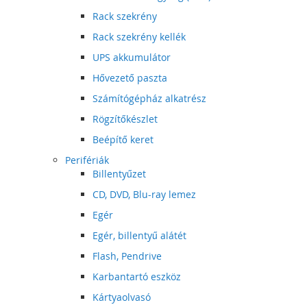
Rack szekrény
Rack szekrény kellék
UPS akkumulátor
Hővezető paszta
Számítógépház alkatrész
Rögzítőkészlet
Beépítő keret
Perifériák
Billentyűzet
CD, DVD, Blu-ray lemez
Egér
Egér, billentyű alátét
Flash, Pendrive
Karbantartó eszköz
Kártyaolvasó