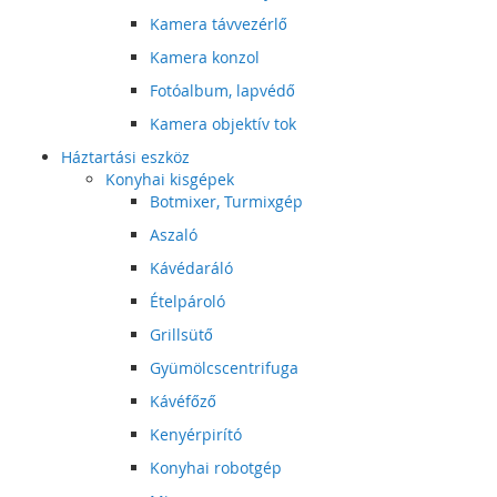
Kamera távvezérlő
Kamera konzol
Fotóalbum, lapvédő
Kamera objektív tok
Háztartási eszköz
Konyhai kisgépek
Botmixer, Turmixgép
Aszaló
Kávédaráló
Ételpároló
Grillsütő
Gyümölcscentrifuga
Kávéfőző
Kenyérpirító
Konyhai robotgép