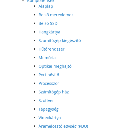
Komponensek
Alaplap
Belső merevlemez
Belső SSD
Hangkártya
Számítógép kiegészítő
Hűtőrendszer
Memória
Optikai meghajtó
Port bővítő
Processzor
Számítógép ház
Szoftver
Tápegység
Videókártya
Áramelosztó egység (PDU)