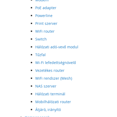
PoE adapter
Powerline
Print szerver
WiFi router
Switch
Hálózati adó-vevő modul
Tűzfal
Wi-Fi lefedettségnövelő
Vezetékes router
WiFi rendszer (Mesh)
NAS szerver
Hálózati terminál
Mobilhálózati router
Átjáró, irányító