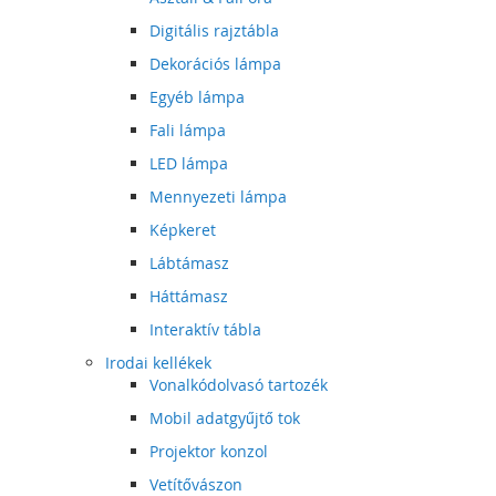
Digitális rajztábla
Dekorációs lámpa
Egyéb lámpa
Fali lámpa
LED lámpa
Mennyezeti lámpa
Képkeret
Lábtámasz
Háttámasz
Interaktív tábla
Irodai kellékek
Vonalkódolvasó tartozék
Mobil adatgyűjtő tok
Projektor konzol
Vetítővászon