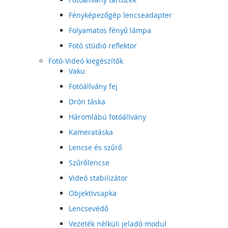
Fényképezőgép lencseadapter
Folyamatos fényű lámpa
Fotó stúdió reflektor
Fotó-Videó kiegészítők
Vaku
Fotóállvány fej
Drón táska
Háromlábú fotóállvány
Kameratáska
Lencse és szűrő
Szűrőlencse
Videó stabilizátor
Objektívsapka
Lencsevédő
Vezeték nélküli jeladó modul