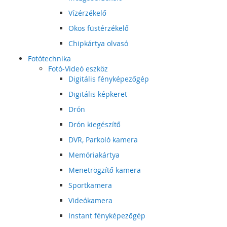
Vízérzékelő
Okos füstérzékelő
Chipkártya olvasó
Fotótechnika
Fotó-Videó eszköz
Digitális fényképezőgép
Digitális képkeret
Drón
Drón kiegészítő
DVR, Parkoló kamera
Memóriakártya
Menetrögzítő kamera
Sportkamera
Videókamera
Instant fényképezőgép