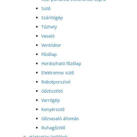
Sütő
Szárítógép
Tűzhely
Vasaló
Ventilátor
Főzőlap
Hordozható főzőlap
Elektromos sütő
Robotporszívó
Gőztisztító
Varrógép
Kenyérsütő
Gőzvasaló állomás
Ruhagőzölő
Háztartási kellékek