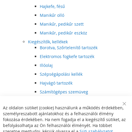
Hajkefe, fésű
Manikűr olló
Manikűr, pedikűr szett
Manikűr, pedikűr eszköz
Kiegészítők, kellékek
Borotva, Szőrtelenítő tartozék
Elektromos fogkefe tartozék
Illóolaj
Szépségápolási kellék
Hajvágó tartozék
Számítógépes szemüveg
Egészségápolási kellék
Az oldalon sütiket (cookie) használunk a működés érdekében,
Hajvágó kiegészítő
Clo
személyreszabott ajánlatokhoz és a felhasználói élmény
Coo
Szórakoztató elektronika
Bar
fokozása érdekében. Ha nem fogadja el a kiegészítő sütiket, az
Multimédia
befolyásolhatja az Ön felhasználói élményét. Ha többet
DVD, BluRay lejátszó
szeretne megtudni, kérjük olvassa el a
Süti szabályzatot