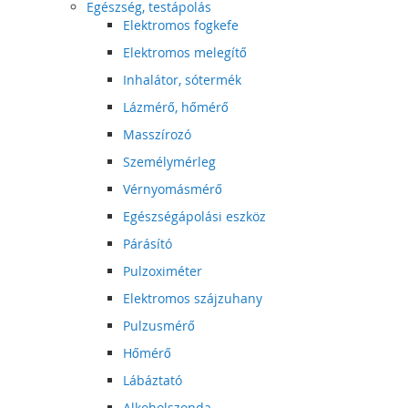
Egészség, testápolás
Elektromos fogkefe
Elektromos melegítő
Inhalátor, sótermék
Lázmérő, hőmérő
Masszírozó
Személymérleg
Vérnyomásmérő
Egészségápolási eszköz
Párásító
Pulzoximéter
Elektromos szájzuhany
Pulzusmérő
Hőmérő
Lábáztató
Alkoholszonda