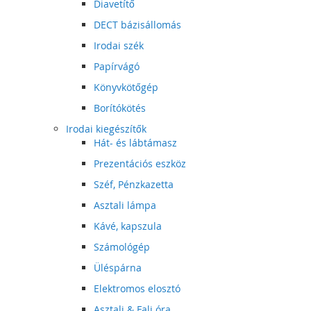
Diavetítő
DECT bázisállomás
Irodai szék
Papírvágó
Könyvkötőgép
Borítókötés
Irodai kiegészítők
Hát- és lábtámasz
Prezentációs eszköz
Széf, Pénzkazetta
Asztali lámpa
Kávé, kapszula
Számológép
Üléspárna
Elektromos elosztó
Asztali & Fali óra