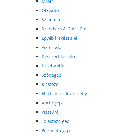
Mixer
Olajsütő
Szeletelő
Szendvics & Gofrisütő
Egyéb kiskészülék
Vízforraló
Desszert készítő
Húsdaráló
Szódagép
Rizsfőző
Elektromos főzőedény
Aprítógép
Vízszűrő
Tojásfőző gép
Pizzasütő gép