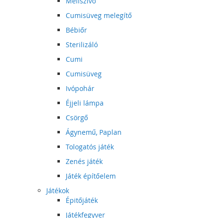
Mellszívó
Cumisüveg melegítő
Bébiőr
Sterilizáló
Cumi
Cumisüveg
Ivópohár
Éjjeli lámpa
Csörgő
Ágynemű, Paplan
Tologatós játék
Zenés játék
Játék építőelem
Játékok
Épitőjáték
Játékfegyver