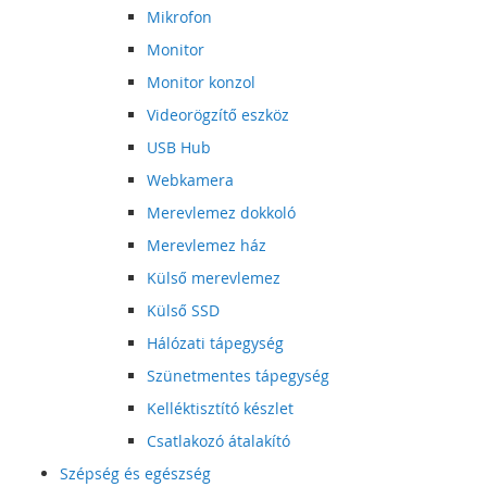
Mikrofon
Monitor
Monitor konzol
Videorögzítő eszköz
USB Hub
Webkamera
Merevlemez dokkoló
Merevlemez ház
Külső merevlemez
Külső SSD
Hálózati tápegység
Szünetmentes tápegység
Kelléktisztító készlet
Csatlakozó átalakító
Szépség és egészség