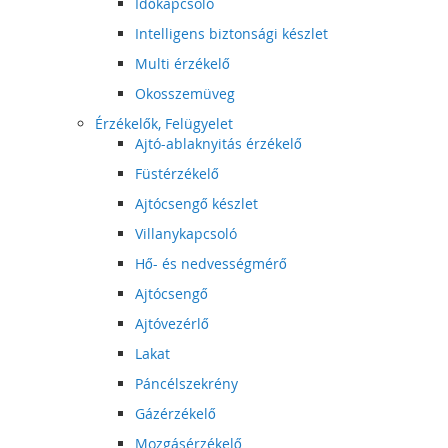
Időkapcsoló
Intelligens biztonsági készlet
Multi érzékelő
Okosszemüveg
Érzékelők, Felügyelet
Ajtó-ablaknyitás érzékelő
Füstérzékelő
Ajtócsengő készlet
Villanykapcsoló
Hő- és nedvességmérő
Ajtócsengő
Ajtóvezérlő
Lakat
Páncélszekrény
Gázérzékelő
Mozgásérzékelő