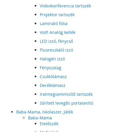
Videokonferencia tartozék
Projektor tartozék
Lamináló fólia
VoIP, Analóg kellék
LED izzó, fénycső
Fluoreszkáló izzó
Halogén izzó
Fényszalag
Csuklótámasz
Deréktámasz
Iratmegsemmisítő tartozék
Sűrített levegős portalanító
Baba-Mama, Iskolaszer, Játék
Baba-Mama
Etetőszék