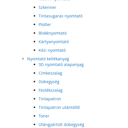
Szkenner
Tintasugaras nyomtató
Plotter
Blokknyomtató
Kártyanyomtató
Kézi nyomtató
Nyomtató kellékanyag
3D nyomtató alapanyag
Címkeszalag
Dobegység
Festékszalag
Tintapatron
Tintapatron utántöltő
Toner
Utángyártott dobegység