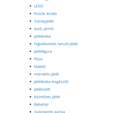
LEGO
Puzzle, kirakó
Szerepjáték
Autó, jármű
Játékbaba
Foglalkoztató, tanuló játék
Játékfigura
Plüss
Makett
Interaktív játék
Játékbaba kiegészítő
Játékszett
Kézműves játék
Babaház
Gyűjtögetős kártya