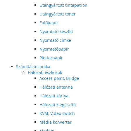
Utángyártott tintapatron
Utángyártott toner
Fotópapír
Nyomtató készlet
Nyomtató címke
Nyomtatópapír
Plotterpapír
Számítástechnika
Hálózati eszközök
Access point, Bridge
Hálózati antenna
Hálózati kártya
Hálózati kiegészítő
KVM, Video switch
Média konverter
Modem