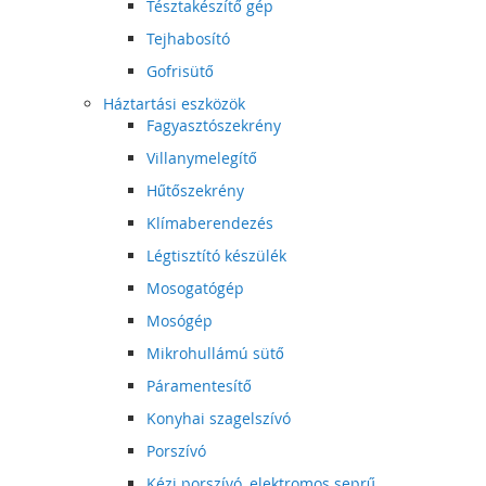
Tésztakészítő gép
Tejhabosító
Gofrisütő
Háztartási eszközök
Fagyasztószekrény
Villanymelegítő
Hűtőszekrény
Klímaberendezés
Légtisztító készülék
Mosogatógép
Mosógép
Mikrohullámú sütő
Páramentesítő
Konyhai szagelszívó
Porszívó
Kézi porszívó, elektromos seprű