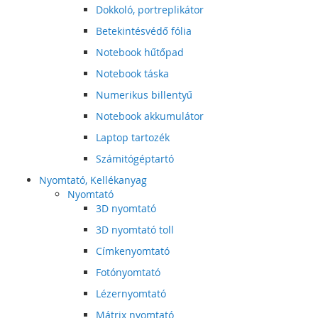
Dokkoló, portreplikátor
Betekintésvédő fólia
Notebook hűtőpad
Notebook táska
Numerikus billentyű
Notebook akkumulátor
Laptop tartozék
Számitógéptartó
Nyomtató, Kellékanyag
Nyomtató
3D nyomtató
3D nyomtató toll
Címkenyomtató
Fotónyomtató
Lézernyomtató
Mátrix nyomtató