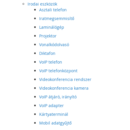
Irodai eszközök
Asztali telefon
Iratmegsemmisítő
Laminálógép
Projektor
Vonalkódolvasó
Diktafon
VoIP telefon
VoIP telefonközpont
Videokonferencia rendszer
Videokonferencia kamera
VoIP átjáró, irányító
VoIP adapter
Kártyaterminál
Mobil adatgyűjtő