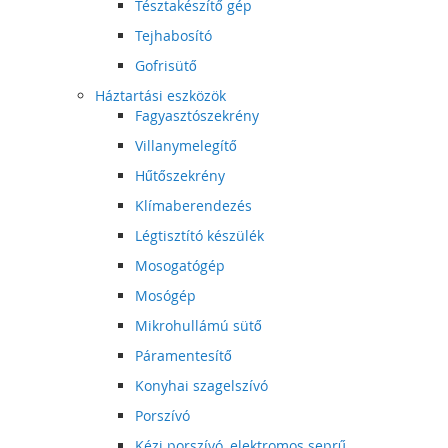
Tésztakészítő gép
Tejhabosító
Gofrisütő
Háztartási eszközök
Fagyasztószekrény
Villanymelegítő
Hűtőszekrény
Klímaberendezés
Légtisztító készülék
Mosogatógép
Mosógép
Mikrohullámú sütő
Páramentesítő
Konyhai szagelszívó
Porszívó
Kézi porszívó, elektromos seprű