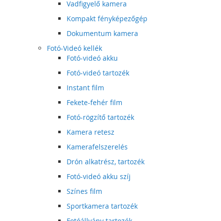
Vadfigyelő kamera
Kompakt fényképezőgép
Dokumentum kamera
Fotó-Videó kellék
Fotó-videó akku
Fotó-videó tartozék
Instant film
Fekete-fehér film
Fotó-rögzítő tartozék
Kamera retesz
Kamerafelszerelés
Drón alkatrész, tartozék
Fotó-videó akku szíj
Színes film
Sportkamera tartozék
Fotóállvány tartozék