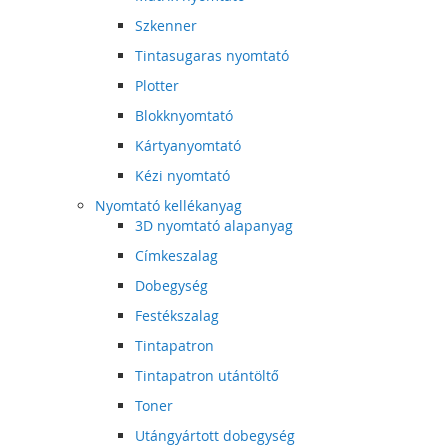
Szkenner
Tintasugaras nyomtató
Plotter
Blokknyomtató
Kártyanyomtató
Kézi nyomtató
Nyomtató kellékanyag
3D nyomtató alapanyag
Címkeszalag
Dobegység
Festékszalag
Tintapatron
Tintapatron utántöltő
Toner
Utángyártott dobegység