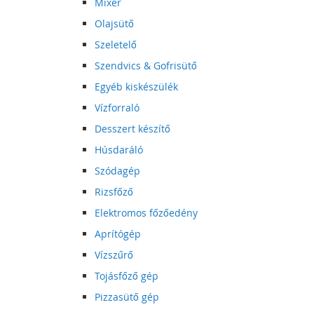
Mixer
Olajsütő
Szeletelő
Szendvics & Gofrisütő
Egyéb kiskészülék
Vízforraló
Desszert készítő
Húsdaráló
Szódagép
Rizsfőző
Elektromos főzőedény
Aprítógép
Vízszűrő
Tojásfőző gép
Pizzasütő gép