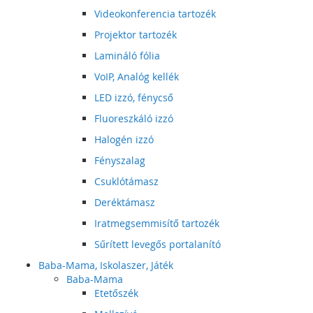
Videokonferencia tartozék
Projektor tartozék
Lamináló fólia
VoIP, Analóg kellék
LED izzó, fénycső
Fluoreszkáló izzó
Halogén izzó
Fényszalag
Csuklótámasz
Deréktámasz
Iratmegsemmisítő tartozék
Sűrített levegős portalanító
Baba-Mama, Iskolaszer, Játék
Baba-Mama
Etetőszék