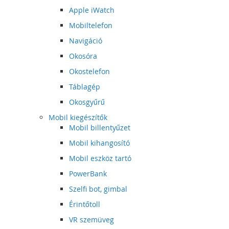
Apple iWatch
Mobiltelefon
Navigáció
Okosóra
Okostelefon
Táblagép
Okosgyűrű
Mobil kiegészítők
Mobil billentyűzet
Mobil kihangosító
Mobil eszköz tartó
PowerBank
Szelfi bot, gimbal
Érintőtoll
VR szemüveg