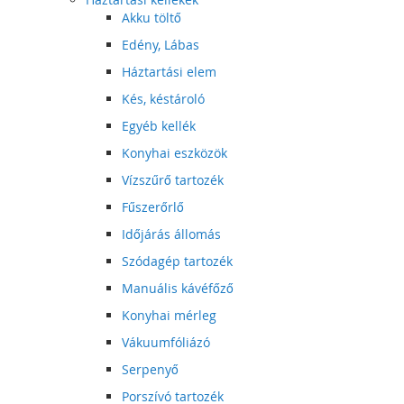
Akku töltő
Edény, Lábas
Háztartási elem
Kés, késtároló
Egyéb kellék
Konyhai eszközök
Vízszűrő tartozék
Fűszerőrlő
Időjárás állomás
Szódagép tartozék
Manuális kávéfőző
Konyhai mérleg
Vákuumfóliázó
Serpenyő
Porszívó tartozék