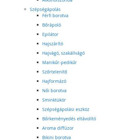
Szépségápolás
Férfi borotva
Bőrápoló
Epilátor
Hajszárító
Hajvágó, szakállvágó
Manikűr-pedikűr
Szőrtelenítő
Hajformázó
Női borotva
Sminktükör
Szépségápolási eszköz
Bőrkeményedés eltávolító
Aroma diffúzor
Bikini borotva