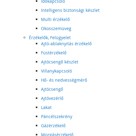
Időkapcsoló
Intelligens biztonsági készlet
Multi érzékelő
Okosszemüveg
Érzékelők, Felügyelet
Ajtó-ablaknyitás érzékelő
Füstérzékelő
Ajtócsengő készlet
Villanykapcsoló
Hő- és nedvességmérő
Ajtócsengő
Ajtóvezérlő
Lakat
Páncélszekrény
Gázérzékelő
Mozgásérzékelő