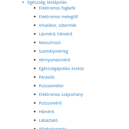
Egészség, testápolás
Elektromos fogkefe
Elektromos melegítő
Inhalátor, sótermék
Lázmérő, hőmérő
Masszírozó
Személymérleg
Vérnyomásmérő
Egészségápolási eszköz
Párásító
Pulzoximéter
Elektromos szájzuhany
Pulzusmérő
Hőmérő
Lábáztató
Alkoholszonda