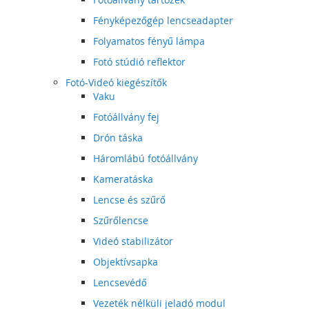
Fényképezőgép lencseadapter
Folyamatos fényű lámpa
Fotó stúdió reflektor
Fotó-Videó kiegészítők
Vaku
Fotóállvány fej
Drón táska
Háromlábú fotóállvány
Kameratáska
Lencse és szűrő
Szűrőlencse
Videó stabilizátor
Objektívsapka
Lencsevédő
Vezeték nélküli jeladó modul