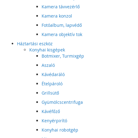
Kamera távvezérlő
Kamera konzol
Fotóalbum, lapvédő
Kamera objektív tok
Háztartási eszköz
Konyhai kisgépek
Botmixer, Turmixgép
Aszaló
Kávédaráló
Ételpároló
Grillsütő
Gyümölcscentrifuga
Kávéfőző
Kenyérpirító
Konyhai robotgép