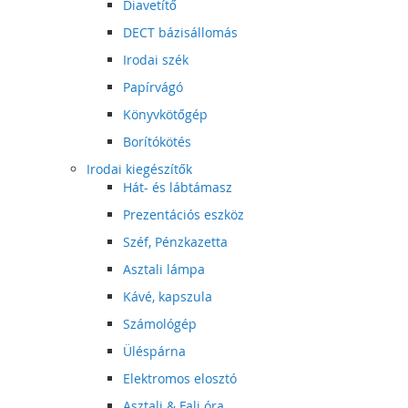
Diavetítő
DECT bázisállomás
Irodai szék
Papírvágó
Könyvkötőgép
Borítókötés
Irodai kiegészítők
Hát- és lábtámasz
Prezentációs eszköz
Széf, Pénzkazetta
Asztali lámpa
Kávé, kapszula
Számológép
Üléspárna
Elektromos elosztó
Asztali & Fali óra