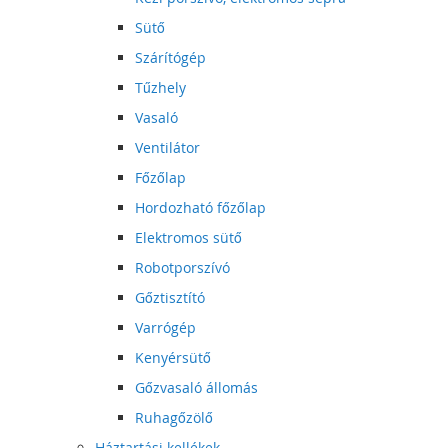
Sütő
Szárítógép
Tűzhely
Vasaló
Ventilátor
Főzőlap
Hordozható főzőlap
Elektromos sütő
Robotporszívó
Gőztisztító
Varrógép
Kenyérsütő
Gőzvasaló állomás
Ruhagőzölő
Háztartási kellékek