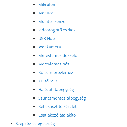
Mikrofon
Monitor
Monitor konzol
Videorögzítő eszköz
USB Hub
Webkamera
Merevlemez dokkoló
Merevlemez ház
Külső merevlemez
Külső SSD
Hálózati tápegység
Szünetmentes tápegység
Kelléktisztító készlet
Csatlakozó átalakító
Szépség és egészség