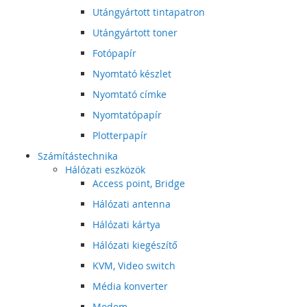
Utángyártott tintapatron
Utángyártott toner
Fotópapír
Nyomtató készlet
Nyomtató címke
Nyomtatópapír
Plotterpapír
Számítástechnika
Hálózati eszközök
Access point, Bridge
Hálózati antenna
Hálózati kártya
Hálózati kiegészítő
KVM, Video switch
Média konverter
Modem