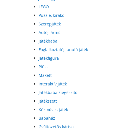
LEGO
Puzzle, kirakó
Szerepjáték
Autó, jármű
Játékbaba
Foglalkoztató, tanuló játék
Játékfigura
Plüss
Makett
Interaktív játék
Játékbaba kiegészítő
Játékszett
Kézműves játék
Babaház
Gyűjtögetős kártya