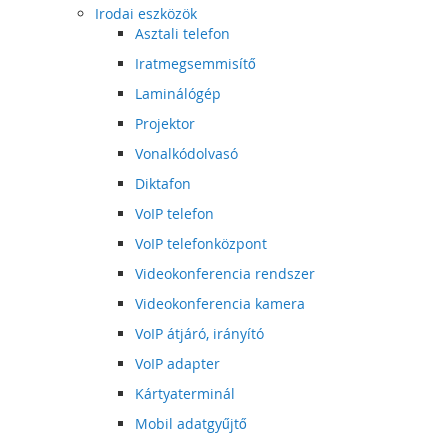
Irodai eszközök
Asztali telefon
Iratmegsemmisítő
Laminálógép
Projektor
Vonalkódolvasó
Diktafon
VoIP telefon
VoIP telefonközpont
Videokonferencia rendszer
Videokonferencia kamera
VoIP átjáró, irányító
VoIP adapter
Kártyaterminál
Mobil adatgyűjtő