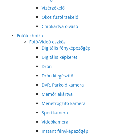
Vízérzékelő
Okos füstérzékelő
Chipkártya olvasó
Fotótechnika
Fotó-Videó eszköz
Digitális fényképezőgép
Digitális képkeret
Drón
Drón kiegészítő
DVR, Parkoló kamera
Memóriakártya
Menetrögzítő kamera
Sportkamera
Videókamera
Instant fényképezőgép