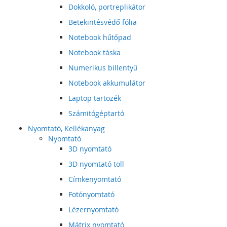
Dokkoló, portreplikátor
Betekintésvédő fólia
Notebook hűtőpad
Notebook táska
Numerikus billentyű
Notebook akkumulátor
Laptop tartozék
Számitógéptartó
Nyomtató, Kellékanyag
Nyomtató
3D nyomtató
3D nyomtató toll
Címkenyomtató
Fotónyomtató
Lézernyomtató
Mátrix nyomtató