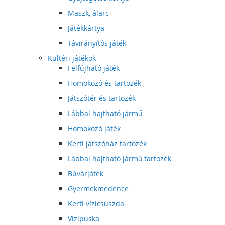
Maszk, álarc
Játékkártya
Távirányítós játék
Kültéri játékok
Felfújható játék
Homokozó és tartozék
Játszótér és tartozék
Lábbal hajtható jármű
Homokozó játék
Kerti játszóház tartozék
Lábbal hajtható jármű tartozék
Búvárjáték
Gyermekmedence
Kerti vízicsúszda
Vízipuska