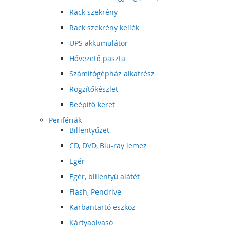
Rack szekrény
Rack szekrény kellék
UPS akkumulátor
Hővezető paszta
Számítógépház alkatrész
Rögzítőkészlet
Beépítő keret
Perifériák
Billentyűzet
CD, DVD, Blu-ray lemez
Egér
Egér, billentyű alátét
Flash, Pendrive
Karbantartó eszköz
Kártyaolvasó