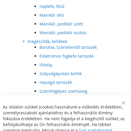
Hajkefe, fésű
Manikűr olló
Manikűr, pedikűr szett
Manikűr, pedikűr eszköz
Kiegészítők, kellékek
Borotva, Szőrtelenítő tartozék
Elektromos fogkefe tartozék
Illóolaj
Szépségápolási kellék
Hajvágó tartozék
Számítógépes szemüveg
Egészségápolási kellék
Az oldalon sütiket (cookie) használunk a működés érdekében,
Hajvágó kiegészítő
Clo
személyreszabott ajánlatokhoz és a felhasználói élmény
Coo
Szórakoztató elektronika
Bar
fokozása érdekében. Ha nem fogadja el a kiegészítő sütiket, az
Multimédia
befolyásolhatja az Ön felhasználói élményét. Ha többet
DVD, BluRay lejátszó
szeretne megtudni, kérjük olvassa el a
Süti szabályzatot