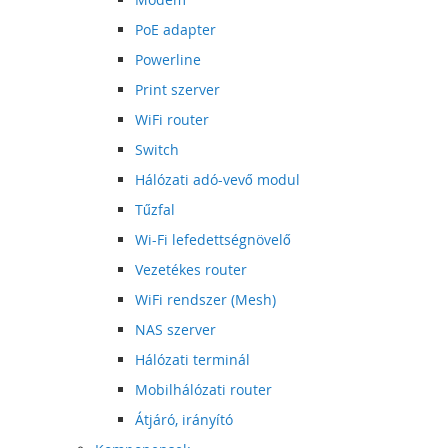
PoE adapter
Powerline
Print szerver
WiFi router
Switch
Hálózati adó-vevő modul
Tűzfal
Wi-Fi lefedettségnövelő
Vezetékes router
WiFi rendszer (Mesh)
NAS szerver
Hálózati terminál
Mobilhálózati router
Átjáró, irányító