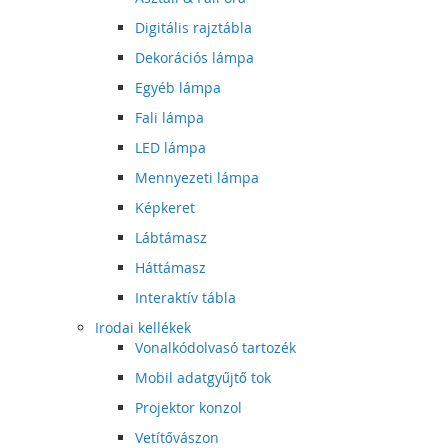
Digitális rajztábla
Dekorációs lámpa
Egyéb lámpa
Fali lámpa
LED lámpa
Mennyezeti lámpa
Képkeret
Lábtámasz
Háttámasz
Interaktív tábla
Irodai kellékek
Vonalkódolvasó tartozék
Mobil adatgyűjtő tok
Projektor konzol
Vetítővászon