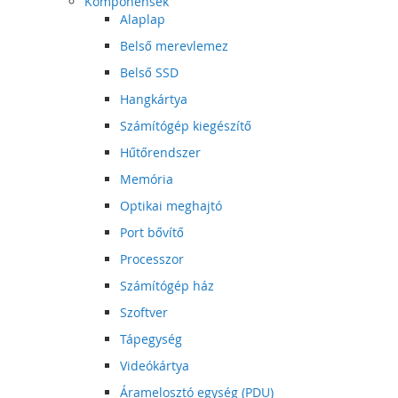
Komponensek
Alaplap
Belső merevlemez
Belső SSD
Hangkártya
Számítógép kiegészítő
Hűtőrendszer
Memória
Optikai meghajtó
Port bővítő
Processzor
Számítógép ház
Szoftver
Tápegység
Videókártya
Áramelosztó egység (PDU)