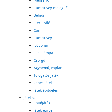
Mellszívó
Cumisüveg melegítő
Bébiőr
Sterilizáló
Cumi
Cumisüveg
Ivópohár
Éjjeli lámpa
Csörgő
Ágynemű, Paplan
Tologatós játék
Zenés játék
Játék építőelem
Játékok
Épitőjáték
Játékfegyver