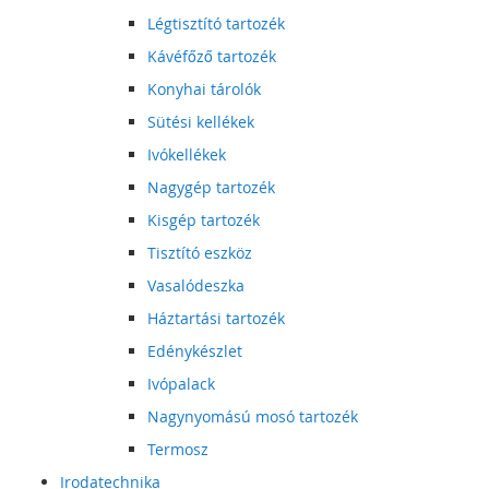
Légtisztító tartozék
Kávéfőző tartozék
Konyhai tárolók
Sütési kellékek
Ivókellékek
Nagygép tartozék
Kisgép tartozék
Tisztító eszköz
Vasalódeszka
Háztartási tartozék
Edénykészlet
Ivópalack
Nagynyomású mosó tartozék
Termosz
Irodatechnika