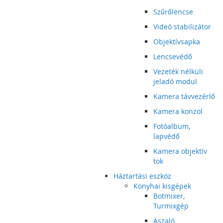
Szűrőlencse
Videó stabilizátor
Objektívsapka
Lencsevédő
Vezeték nélküli
jeladó modul
Kamera távvezérlő
Kamera konzol
Fotóalbum,
lapvédő
Kamera objektív
tok
Háztartási eszköz
Konyhai kisgépek
Botmixer,
Turmixgép
Aszaló