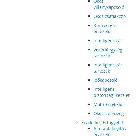
Okos
villanykapcsoló
Okos csatlakozó
Környezeti
érzékelő
Intelligens zár
Vezérlőegység
tartozék
Intelligens zár
tartozék
Időkapcsoló
Intelligens
biztonsági készlet
Multi érzékelő
Okosszemüveg
Érzékelők, Felügyelet
Ajtó-ablaknyitás
érzékelő