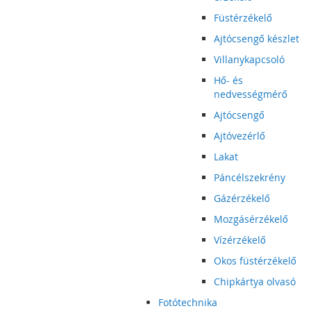
Füstérzékelő
Ajtócsengő készlet
Villanykapcsoló
Hő- és
nedvességmérő
Ajtócsengő
Ajtóvezérlő
Lakat
Páncélszekrény
Gázérzékelő
Mozgásérzékelő
Vízérzékelő
Okos füstérzékelő
Chipkártya olvasó
Fotótechnika