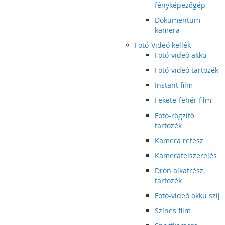
fényképezőgép
Dokumentum
kamera
Fotó-Videó kellék
Fotó-videó akku
Fotó-videó tartozék
Instant film
Fekete-fehér film
Fotó-rögzítő
tartozék
Kamera retesz
Kamerafelszerelés
Drón alkatrész,
tartozék
Fotó-videó akku szíj
Színes film