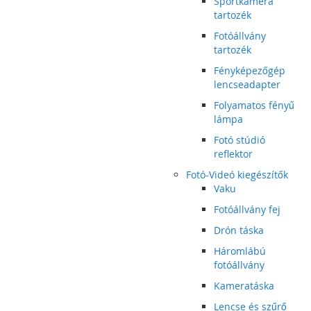
Sportkamera
tartozék
Fotóállvány
tartozék
Fényképezőgép
lencseadapter
Folyamatos fényű
lámpa
Fotó stúdió
reflektor
Fotó-Videó kiegészítők
Vaku
Fotóállvány fej
Drón táska
Háromlábú
fotóállvány
Kameratáska
Lencse és szűrő