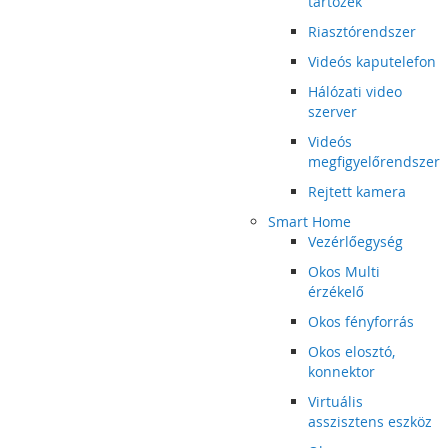
tartozék
Riasztórendszer
Videós kaputelefon
Hálózati video
szerver
Videós
megfigyelőrendszer
Rejtett kamera
Smart Home
Vezérlőegység
Okos Multi
érzékelő
Okos fényforrás
Okos elosztó,
konnektor
Virtuális
asszisztens eszköz