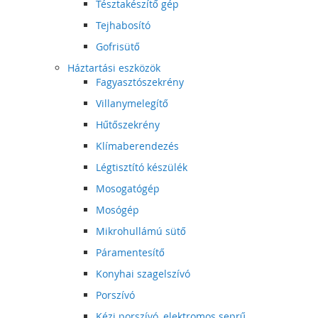
Tésztakészítő gép
Tejhabosító
Gofrisütő
Háztartási eszközök
Fagyasztószekrény
Villanymelegítő
Hűtőszekrény
Klímaberendezés
Légtisztító készülék
Mosogatógép
Mosógép
Mikrohullámú sütő
Páramentesítő
Konyhai szagelszívó
Porszívó
Kézi porszívó, elektromos seprű