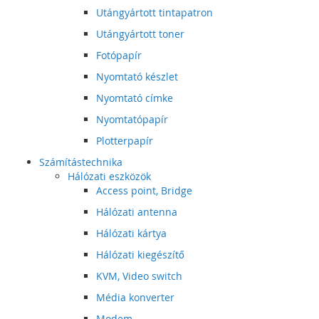
Utángyártott tintapatron
Utángyártott toner
Fotópapír
Nyomtató készlet
Nyomtató címke
Nyomtatópapír
Plotterpapír
Számítástechnika
Hálózati eszközök
Access point, Bridge
Hálózati antenna
Hálózati kártya
Hálózati kiegészítő
KVM, Video switch
Média konverter
Modem