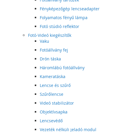
Fényképezőgép lencseadapter
Folyamatos fényű lámpa
Fotó stúdió reflektor
Fotó-Videó kiegészítők
Vaku
Fotóállvány fej
Drón táska
Háromlábú fotóállvány
Kameratáska
Lencse és szűrő
Szűrőlencse
Videó stabilizátor
Objektívsapka
Lencsevédő
Vezeték nélküli jeladó modul