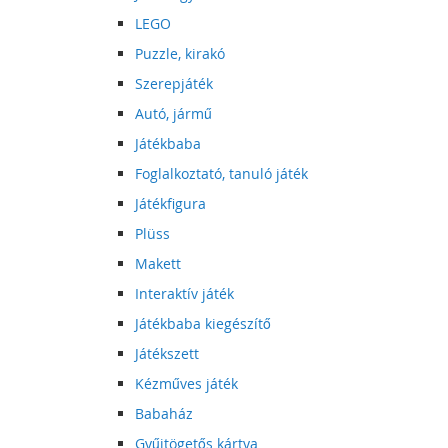
LEGO
Puzzle, kirakó
Szerepjáték
Autó, jármű
Játékbaba
Foglalkoztató, tanuló játék
Játékfigura
Plüss
Makett
Interaktív játék
Játékbaba kiegészítő
Játékszett
Kézműves játék
Babaház
Gyűjtögetős kártya