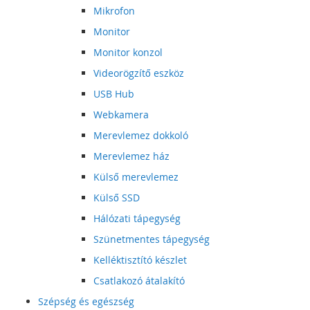
Mikrofon
Monitor
Monitor konzol
Videorögzítő eszköz
USB Hub
Webkamera
Merevlemez dokkoló
Merevlemez ház
Külső merevlemez
Külső SSD
Hálózati tápegység
Szünetmentes tápegység
Kelléktisztító készlet
Csatlakozó átalakító
Szépség és egészség