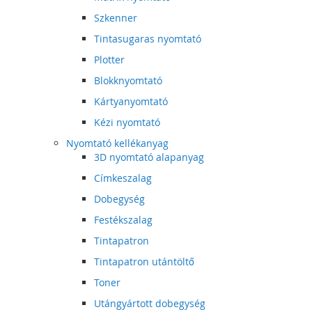
Szkenner
Tintasugaras nyomtató
Plotter
Blokknyomtató
Kártyanyomtató
Kézi nyomtató
Nyomtató kellékanyag
3D nyomtató alapanyag
Címkeszalag
Dobegység
Festékszalag
Tintapatron
Tintapatron utántöltő
Toner
Utángyártott dobegység