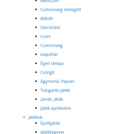
Mellszívó
Cumisüveg melegítő
Bébiőr
Sterilizáló
Cumi
Cumisüveg
Ivópohár
Éjjeli lámpa
Csörgő
Ágynemű, Paplan
Tologatós játék
Zenés játék
Játék építőelem
Játékok
Épitőjáték
Játékfegyver