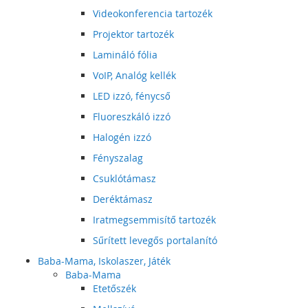
Videokonferencia tartozék
Projektor tartozék
Lamináló fólia
VoIP, Analóg kellék
LED izzó, fénycső
Fluoreszkáló izzó
Halogén izzó
Fényszalag
Csuklótámasz
Deréktámasz
Iratmegsemmisítő tartozék
Sűrített levegős portalanító
Baba-Mama, Iskolaszer, Játék
Baba-Mama
Etetőszék