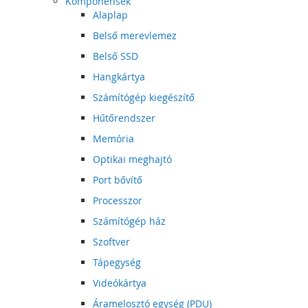
Komponensek
Alaplap
Belső merevlemez
Belső SSD
Hangkártya
Számítógép kiegészítő
Hűtőrendszer
Memória
Optikai meghajtó
Port bővítő
Processzor
Számítógép ház
Szoftver
Tápegység
Videókártya
Áramelosztó egység (PDU)