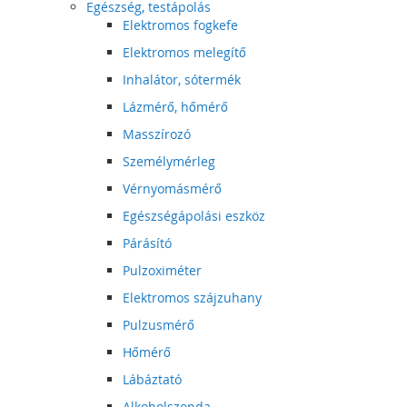
Egészség, testápolás
Elektromos fogkefe
Elektromos melegítő
Inhalátor, sótermék
Lázmérő, hőmérő
Masszírozó
Személymérleg
Vérnyomásmérő
Egészségápolási eszköz
Párásító
Pulzoximéter
Elektromos szájzuhany
Pulzusmérő
Hőmérő
Lábáztató
Alkoholszonda