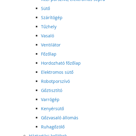
Sütő
Szárítógép
Tűzhely
Vasaló
Ventilátor
Főzőlap
Hordozható főzőlap
Elektromos sütő
Robotporszívó
Gőztisztító
Varrógép
Kenyérsütő
Gőzvasaló állomás
Ruhagőzölő
Háztartási kellékek