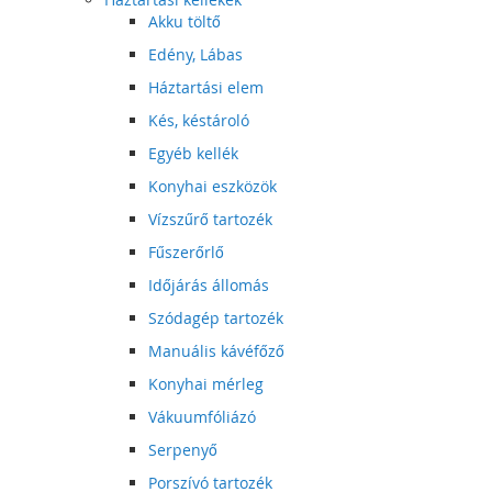
Akku töltő
Edény, Lábas
Háztartási elem
Kés, késtároló
Egyéb kellék
Konyhai eszközök
Vízszűrő tartozék
Fűszerőrlő
Időjárás állomás
Szódagép tartozék
Manuális kávéfőző
Konyhai mérleg
Vákuumfóliázó
Serpenyő
Porszívó tartozék