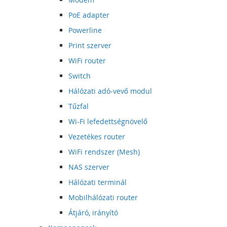
PoE adapter
Powerline
Print szerver
WiFi router
Switch
Hálózati adó-vevő modul
Tűzfal
Wi-Fi lefedettségnövelő
Vezetékes router
WiFi rendszer (Mesh)
NAS szerver
Hálózati terminál
Mobilhálózati router
Átjáró, irányító