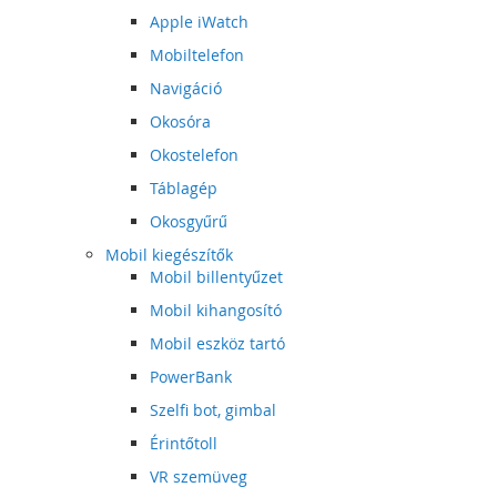
Apple iWatch
Mobiltelefon
Navigáció
Okosóra
Okostelefon
Táblagép
Okosgyűrű
Mobil kiegészítők
Mobil billentyűzet
Mobil kihangosító
Mobil eszköz tartó
PowerBank
Szelfi bot, gimbal
Érintőtoll
VR szemüveg