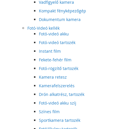
Vadfigyelő kamera
Kompakt fényképezőgép
Dokumentum kamera
Fotó-Videó kellék
Fotó-videó akku
Fotó-videó tartozék
Instant film
Fekete-fehér film
Fotó-rögzítő tartozék
Kamera retesz
Kamerafelszerelés
Drón alkatrész, tartozék
Fotó-videó akku szíj
Színes film
Sportkamera tartozék
Fotóállvány tartozék