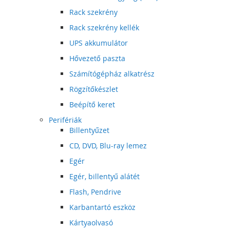
Rack szekrény
Rack szekrény kellék
UPS akkumulátor
Hővezető paszta
Számítógépház alkatrész
Rögzítőkészlet
Beépítő keret
Perifériák
Billentyűzet
CD, DVD, Blu-ray lemez
Egér
Egér, billentyű alátét
Flash, Pendrive
Karbantartó eszköz
Kártyaolvasó