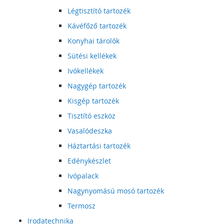
Légtisztító tartozék
Kávéfőző tartozék
Konyhai tárolók
Sütési kellékek
Ivókellékek
Nagygép tartozék
Kisgép tartozék
Tisztító eszköz
Vasalódeszka
Háztartási tartozék
Edénykészlet
Ivópalack
Nagynyomású mosó tartozék
Termosz
Irodatechnika