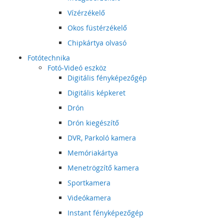
Vízérzékelő
Okos füstérzékelő
Chipkártya olvasó
Fotótechnika
Fotó-Videó eszköz
Digitális fényképezőgép
Digitális képkeret
Drón
Drón kiegészítő
DVR, Parkoló kamera
Memóriakártya
Menetrögzítő kamera
Sportkamera
Videókamera
Instant fényképezőgép