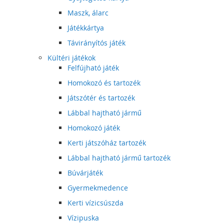
Maszk, álarc
Játékkártya
Távirányítós játék
Kültéri játékok
Felfújható játék
Homokozó és tartozék
Játszótér és tartozék
Lábbal hajtható jármű
Homokozó játék
Kerti játszóház tartozék
Lábbal hajtható jármű tartozék
Búvárjáték
Gyermekmedence
Kerti vízicsúszda
Vízipuska