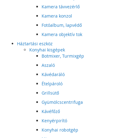
Kamera távvezérlő
Kamera konzol
Fotóalbum, lapvédő
Kamera objektív tok
Háztartási eszköz
Konyhai kisgépek
Botmixer, Turmixgép
Aszaló
Kávédaráló
Ételpároló
Grillsütő
Gyümölcscentrifuga
Kávéfőző
Kenyérpirító
Konyhai robotgép