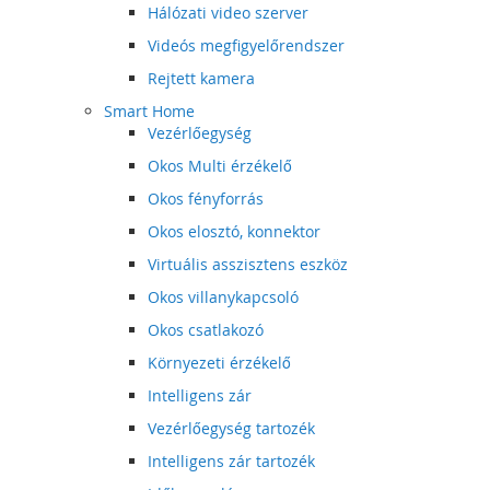
Hálózati video szerver
Videós megfigyelőrendszer
Rejtett kamera
Smart Home
Vezérlőegység
Okos Multi érzékelő
Okos fényforrás
Okos elosztó, konnektor
Virtuális asszisztens eszköz
Okos villanykapcsoló
Okos csatlakozó
Környezeti érzékelő
Intelligens zár
Vezérlőegység tartozék
Intelligens zár tartozék