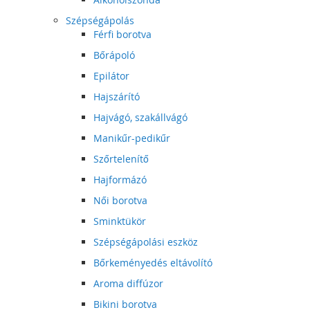
Szépségápolás
Férfi borotva
Bőrápoló
Epilátor
Hajszárító
Hajvágó, szakállvágó
Manikűr-pedikűr
Szőrtelenítő
Hajformázó
Női borotva
Sminktükör
Szépségápolási eszköz
Bőrkeményedés eltávolító
Aroma diffúzor
Bikini borotva