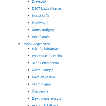
Diavetítő
DECT bázisállomás
Irodai szék
Papírvágó
Könyvkötőgép
Borítókötés
Irodai kiegészítők
Hát- és lábtámasz
Prezentációs eszköz
Széf, Pénzkazetta
Asztali lámpa
Kávé, kapszula
Számológép
Üléspárna
Elektromos elosztó
Asztali & Fali óra