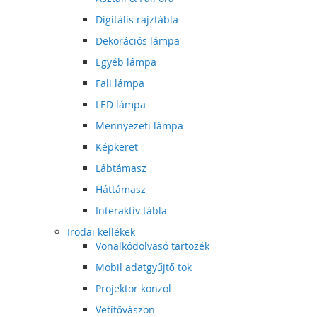
Digitális rajztábla
Dekorációs lámpa
Egyéb lámpa
Fali lámpa
LED lámpa
Mennyezeti lámpa
Képkeret
Lábtámasz
Háttámasz
Interaktív tábla
Irodai kellékek
Vonalkódolvasó tartozék
Mobil adatgyűjtő tok
Projektor konzol
Vetítővászon