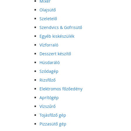
Mixer
Olajsütő
Szeletelő
Szendvics & Gofrisütő
Egyéb kiskészülék
Vízforraló
Desszert készítő
Húsdaráló
Szódagép
Rizsfőző
Elektromos főzőedény
Aprítógép
Vízszűrő
Tojásfőző gép
Pizzasütő gép