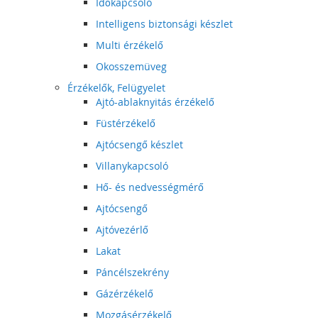
Időkapcsoló
Intelligens biztonsági készlet
Multi érzékelő
Okosszemüveg
Érzékelők, Felügyelet
Ajtó-ablaknyitás érzékelő
Füstérzékelő
Ajtócsengő készlet
Villanykapcsoló
Hő- és nedvességmérő
Ajtócsengő
Ajtóvezérlő
Lakat
Páncélszekrény
Gázérzékelő
Mozgásérzékelő