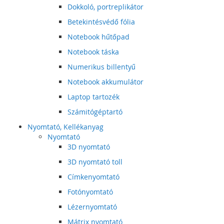
Dokkoló, portreplikátor
Betekintésvédő fólia
Notebook hűtőpad
Notebook táska
Numerikus billentyű
Notebook akkumulátor
Laptop tartozék
Számitógéptartó
Nyomtató, Kellékanyag
Nyomtató
3D nyomtató
3D nyomtató toll
Címkenyomtató
Fotónyomtató
Lézernyomtató
Mátrix nyomtató