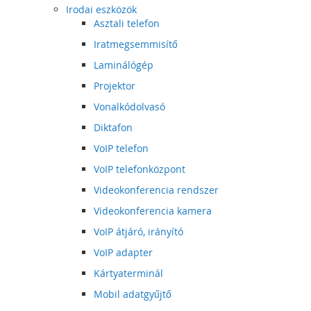
Irodai eszközök
Asztali telefon
Iratmegsemmisítő
Laminálógép
Projektor
Vonalkódolvasó
Diktafon
VoIP telefon
VoIP telefonközpont
Videokonferencia rendszer
Videokonferencia kamera
VoIP átjáró, irányító
VoIP adapter
Kártyaterminál
Mobil adatgyűjtő