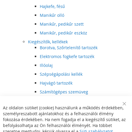
Hajkefe, fésű
Manikűr olló
Manikűr, pedikűr szett
Manikűr, pedikűr eszköz
Kiegészítők, kellékek
Borotva, Szőrtelenítő tartozék
Elektromos fogkefe tartozék
Illóolaj
Szépségápolási kellék
Hajvágó tartozék
Számítógépes szemüveg
Egészségápolási kellék
Az oldalon sütiket (cookie) használunk a működés érdekében,
Hajvágó kiegészítő
Clo
személyreszabott ajánlatokhoz és a felhasználói élmény
Coo
Szórakoztató elektronika
Bar
fokozása érdekében. Ha nem fogadja el a kiegészítő sütiket, az
Multimédia
befolyásolhatja az Ön felhasználói élményét. Ha többet
DVD, BluRay lejátszó
szeretne megtudni, kérjük olvassa el a
Süti szabályzatot